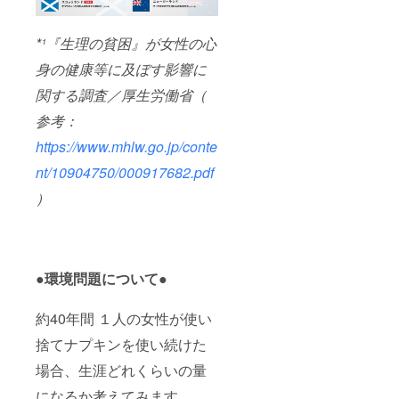
*¹『生理の貧困』が女性の心
身の健康等に及ぼす影響に
関する調査／厚生労働省（
参考：
https://www.mhlw.go.jp/conte
nt/10904750/000917682.pdf
）
●環境問題について●
約40年間 １人の女性が使い
捨てナプキンを使い続けた
場合、生涯どれくらいの量
になるか考えてみます。