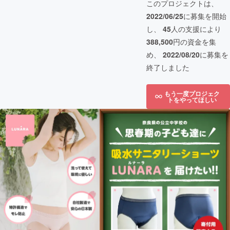
このプロジェクトは、
2022/06/25
に募集を開始
し、
45
人の支援により
388,500
円の資金を集
め、
2022/08/20
に募集を
終了しました
もう一度プロジェク
トをやってほしい