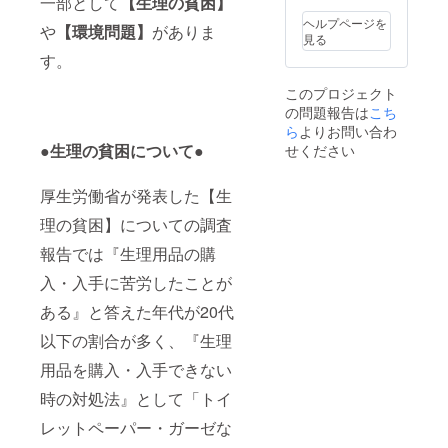
一部として
【生理の貧困】
支援者
orell.co.
様は備
jp 」
ヘルプページを
や
【環境問題】
がありま
考欄に
の受信
見る
「紹介
設定を
す。
希望」
お願い
とご入
いたし
このプロジェクト
力くだ
ます。
の問題報告は
こち
さいま
せ。 ご
ら
よりお問い合わ
紹介先
●生理の貧困について●
せください
は「寄
付先の
中学
厚生労働省が発表した【生
校」な
理の貧困】についての調査
らびに
「弊社
報告では『生理用品の購
ホーム
ペー
入・入手に苦労したことが
ジ」と
なりま
ある』と答えた年代が20代
す。 ご
紹介先
以下の割合が多く、『生理
をご指
用品を購入・入手できない
定され
る場合
時の対処法』として「トイ
はご希
望のご
レットペーパー・ガーゼな
紹介先