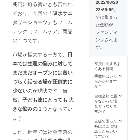
中学校
ます！
①②③
2022/08/20
兆円に迫る勢いとも言われ
co.jp/sa
の生徒
※お願い
を支援
nsan-
23:59:59
ま
様へお
※ 迷惑
者様の
ており、今回の「
吸水サニ
mask/
渡し ④
メール
お手元
でに集まっ
寄付者
対策の
タリーショーツ
」もフェム
にお届
た金額が
代表と
設定等
けいた
してお
テック（フェムケア）商品
の理由
しま
ファンディ
名前を
で、弊
す！(ポ
ングされま
の１つです。
ご紹介
社から
スト投
(希望者
のメー
函配送)
す。
のみ)
ルが届
※支援金
市場が拡大する一方で、
日
①②を
かない
額には
ご指定
事例が
商品
本では生理の悩みに対して
支援に関するよ
いただ
稀にご
代・送
くある質問
いたお
ざいま
料・寄
まだまだオープンには言い
届け先
す。 お
手数料はいく
付費用
にお送
づらく話せる場が圧倒的に
手数で
らかかります
等が含
りいた
はござ
か？
まれま
少ない
のが現状です。当
しま
います
す※
す！ ※
が、確
目標金額に届
然、
子ども達にとっても 大
お名前
実にお
かなかった場
のご紹
届けで
合どうなりま
きな悩みの１つ
となってい
介につ
きるよ
すか？
いて※
う弊社
ます。
お名前
メール
支援で困った
のご紹
アドレ
時はどこに相
介をご
ス「
また、近年では社会問題の
談したらいい
希望の
info@k
ですか？