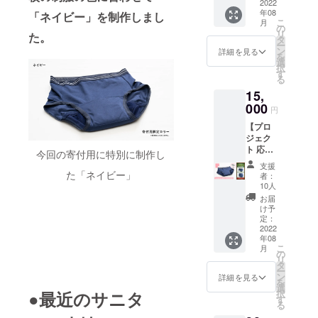
ダード
2022
ン2,000
非ご活
けいた
につい
年08
タイ
「ネイビー」を制作しまし
円分
用くだ
しま
て 《通
こ
月
プ ２
【有効
の
さいま
す！(ポ
常タイ
リ
た。
枚 ご
期限：
タ
せ ④子
スト投
プ》
ー
希望の
なし】
ン
ども達
詳細を見る
函配送)
《メッ
を
サイズ
弊社
選
へ寄付
※支援金
シュタ
択
／カ
HPまた
す
（ネイ
額には
イプ》
る
ラーを
は
ビー１
商品
《キッ
15,
ご選択
BASE
枚）
代・送
ズサイ
くださ
000
にてお
橿原市
料・寄
円
ズ》の
い ②お
１人様
立八木
付費用
組み合
【プロ
礼のお
１回限
中学校
等が含
わせも
ジェク
手紙
りご利
の生徒
まれま
可能で
ト 応
代表取
用いた
今回の寄付用に特別に制作し
様へお
す※
す。
援】 ①
締役よ
だける
渡し
支援
「《メ
お礼の
り感謝
た「ネイビー」
クーポ
①②③
者：
ッシュ
メッ
の手紙
ン 追
10人
を支援
タイ
セージ
をお届
加購入
者様の
お届
プ》〇
代表
け ③商
の際な
け予
お手元
〇〇(カ
取締役
品購入
定：
どに是
にお届
ラー)
より感
2022
クーポ
非ご活
けいた
《キッ
年08
謝の
ン2,000
用くだ
しま
ズ／
こ
月
メッ
円分
の
さいま
す！(ポ
メッ
リ
セージ
【有効
タ
せ ④子
スト投
シュタ
ー
をお届
期限：
ン
ども達
詳細を見る
函配送)
イプ》
を
け ②感
なし】
選
へ寄付
※支援金
〇〇〇
●最近のサニタ
択
謝状
弊社
す
（ネイ
額には
(カラー)
る
弊社よ
HPまた
ビー２
商品
《通常