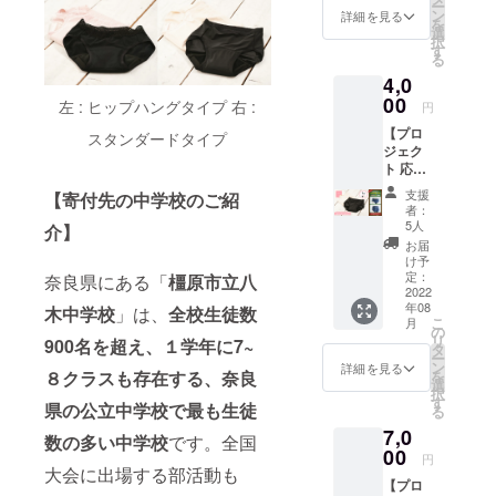
ー
のサイ
弊社
ン
が、確
詳細を見る
を
ズ／カ
HPまた
選
実にお
択
ラーを
は
す
届けで
る
ご選択
BASE
きるよ
4,0
くださ
にてお
う弊社
い ②お
00
１人様
メール
左 : ヒップハングタイプ 右 :
円
礼のお
１回限
アドレ
【プロ
手紙
スタンダードタイプ
りご利
ス「
ジェク
代表取
用いた
info@k
ト 応援
締役よ
だける
orell.co.
＆スタ
り感謝
クーポ
jp 」
支援
【寄付先の中学校のご紹
ンダー
の手紙
ン 追
の受信
者：
ドタイ
をお届
加購入
5人
設定を
介】
プ １
け ③商
の際な
お願い
お届
枚】 ①
品購入
どに是
け予
いたし
スタン
クーポ
定：
奈良県にある「
橿原市立八
非ご活
ます。
ダード
2022
ン1,000
用くだ
年08
タイプ
木中学校
」は、
全校生徒数
円分
さいま
こ
月
１枚
【有効
の
せ ④子
リ
900名を超え、１学年に7~
ご希望
期限：
タ
ども達
ー
のサイ
なし】
ン
へ寄付
詳細を見る
８クラスも存在する、奈良
を
ズ／カ
弊社
選
（ネイ
択
ラーを
HPまた
す
ビー１
県の公立中学校で最も生徒
る
ご選択
は
枚）
7,0
くださ
BASE
橿原市
数の多い中学校
です。全国
い ②お
00
にてお
立八木
円
礼のお
大会に出場する部活動も
１人様
中学校
【プロ
手紙
１回限
の生徒