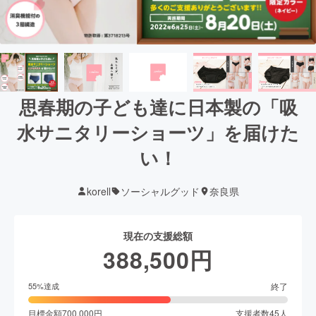
思春期の子ども達に日本製の「吸
水サニタリーショーツ」を届けた
い！
korell
ソーシャルグッド
奈良県
現在の支援総額
388,500
円
終了
55
%達成
目標金額
700,000
円
支援者数
45
人