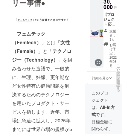
リー事情●
30,
り感謝
は
枚）
代・送
タイ
状
000
BASE
橿原市
料・寄
円
プ》〇
（メー
にてお
立八木
付費用
〇〇(カ
【プロ
ル内
１人様
中学校
等が含
ラー)」
ジェク
データ
１回限
の生徒
まれま
とご入
ト 応
添付）
りご利
様へお
す※
力お願
援】 ①
をお届
用いた
渡し
支援
い致し
「
フェムテック
お礼の
け ③子
だける
①②③
者：
ます。
お手紙
ども達
クーポ
3人
を支援
（Femtech）
」とは「
女性
個別タ
代表
へ寄付
ン 追
者様の
お届
イプの
取締役
（ネイ
加購入
け予
お手元
（Female）
」と「
テクノロ
ご入力
より感
ビー１
定：
の際な
にお届
がない
謝の手
2022
０枚）
どに是
ジー（Technology）
」を組
けいた
場合
年08
紙をお
橿原
非ご活
しま
こ
は、３
月
届け ②
み合わせた造語で、一般的
市立八
の
用くだ
す！(ポ
リ
枚とも
感謝状
木中学
タ
さいま
スト投
ー
同タイ
に、生理、妊娠、更年期な
弊社
校の生
ン
せ ④子
詳細を見る
函配送)
を
プでご
より感
徒様へ
選
ども達
※支援金
択
ど女性特有の健康問題を解
用意さ
謝状を
お渡し
す
へ寄付
額には
る
せてい
お届け
①②を
（ネイ
このプロ
商品
決するためのテクノロジー
ただき
③子
ご指定
ビー２
代・送
ます。
ジェクト
ども達
いただ
枚）
を用いたプロダクト・サー
料・寄
サンサ
へ寄付
いた
橿原市
は、
All-In方
付費用
ンマス
（約１
メール
ビスを指します。近年、市
立八木
等が含
クにつ
式
です。
クラス
アドレ
中学校
まれま
いては
場は急速に拡大し、2025年
分）
ス宛に
の生徒
目標金額に
す※
こちら
橿原市
お送り
様へお
→https:
までには世界市場の規模が5
関わらず、
立八木
いたし
渡し
//korell.