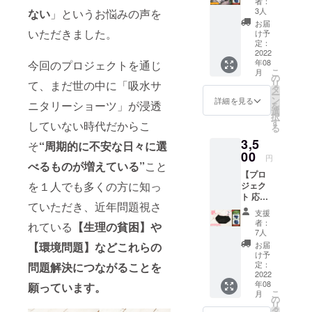
者：
送」まで、
スク ３
渡し ①
3人
ない
」というお悩みの声を
枚】 ①
すべて自社
をご指
お届
サンサ
いただきました。
定いた
け予
（奈良）で
ンマス
だいた
定：
行っており
ク ３
2022
メール
年08
今回のプロジェクトを通じ
枚 備
アドレ
ます。
こ
月
考欄
ス宛に
の
リ
て、まだ世の中に「吸水サ
に“ご希
お送り
タ
ー
望のタ
いたし
ン
詳細を見る
ニタリーショーツ」が浸透
を
イプ”を
ます！
選
択
ご入力
※お願い
す
していない時代だからこ
る
くださ
※ 迷惑
3,5
い ②お
メール
そ
“
周期的に不安な日々に選
礼のお
00
対策の
円
べるものが増えている”
こと
手紙
設定等
【プロ
代表取
の理由
を１人でも多くの方に知っ
ジェク
締役よ
で、弊
ト 応援
り感謝
社から
ていただき、近年問題視さ
＆ヒッ
の手紙
のメー
支援
プハン
をお届
ルが届
者：
れている
【生理の貧困】や
グタイ
け ③商
かない
7人
プ １
品購入
事例が
【環境問題】などこれらの
お届
枚】 ①
クーポ
稀にご
け予
ヒップ
ン1,000
定：
問題解決につながることを
ざいま
ハング
2022
円分
す。 お
年08
願っています。
タイプ
【有効
手数で
こ
月
１枚
期限：
の
はござ
リ
ご希望
なし】
タ
います