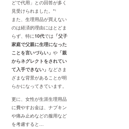
もご入
どで代用」との回答が多く
力くだ
さい。
見受けられました。*¹
ご指定
また、生理用品が買えない
がない
場合は
のは経済的理由にはとどま
双方に
ご紹介
らず、特に
10代
では
「父子
いたし
ます。
家庭で父親に生理になった
ことを言いづらい」
や
「親
からネグレクトをされてい
て入手できない」
などさま
ざまな背景があることが明
らかになってきています。
更に、女性が生涯生理用品
に費やすお金は、ナプキン
や痛み止めなどの服用など
を考慮すると…