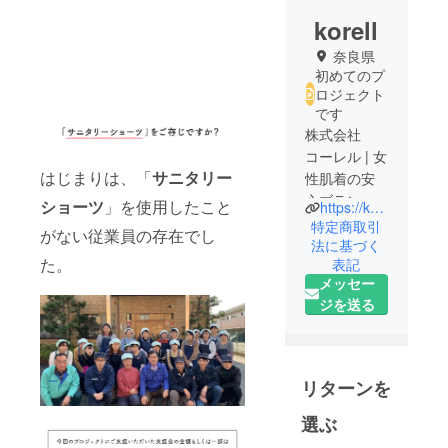
korell
奈良県
初めてのプ
ロジェクト
です
株式会社
コーレル | 女
はじまりは、「
サニタリー
性肌着の安
心ブランド
ショーツ
」を使用したこと
https://korell.co.jp/
『私らしく
特定商取引
がない従業員の存在でし
生きる～毎
法に基づく
た。
表記
日身につけ
メッセー
るものに安
ジを送る
心を～』
今を生きる
女性たちの
ニーズにお
リターンを
応えして、
女性の生活
選ぶ
をアクティ