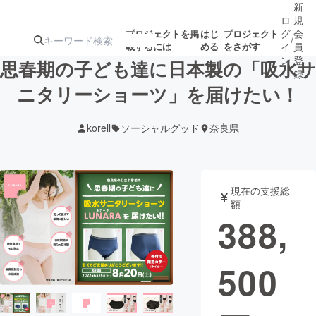
新
ロ
規
グ
会
プロジェクトを掲
はじ
プロジェクト
/
載するには
める
をさがす
イ
員
ン
登
思春期の子ども達に日本製の「吸水サ
録
ニタリーショーツ」を届けたい！
人気のプロ
注目のリ
注目の新着プロ
募集終了が近いプ
もうすぐ公開
korell
ソーシャルグッド
奈良県
ジェクト
ターン
ジェクト
ロジェクト
されます
アート・写真
音楽
現在の支援総
額
388,
テクノロジー・ガジェット
ゲーム・サ
500
映像・映画
書籍・雑誌
ビジネス・起業
チャレンジ