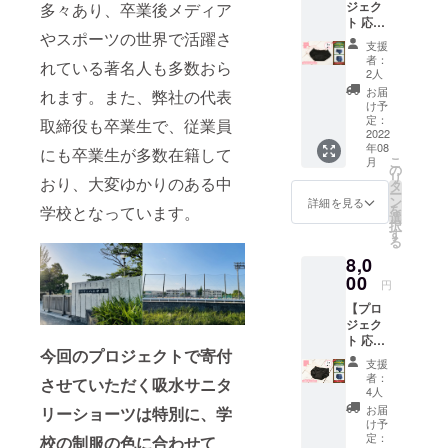
ジェク
多々あり、卒業後メディア
代表取
りご利
様にお
ト 応援
締役よ
用いた
渡し
やスポーツの世界で活躍さ
＆ヒッ
り感謝
だける
①②③
支援
プハン
の手紙
クーポ
を支援
者：
れている著名人も多数おら
グタイ
をお届
ン 追
2人
者様の
プ ２
け ③商
加購入
お手元
お届
れます。また、弊社の代表
枚】 ①
品購入
の際な
け予
にお届
ヒップ
クーポ
定：
どに是
取締役も卒業生で、従業員
けいた
ハング
2022
ン1,000
非ご活
しま
年08
タイプ
にも卒業生が多数在籍して
円分
用くだ
す！(ポ
こ
月
２枚
【有効
の
さいま
スト投
リ
おり、大変ゆかりのある中
ご希望
期限：
タ
せ ④子
函配送)
ー
のサイ
なし】
ン
ども達
詳細を見る
※支援金
を
学校となっています。
ズ／カ
弊社
選
へ寄付
額には
択
ラーを
HPまた
す
（ネイ
商品・
る
ご選択
は
ビー１
送料・
8,0
くださ
BASE
枚）
寄付費
い ② お
00
にてお1
橿原市
用等が
円
礼のお
人様１
立八木
含まれ
【プロ
手紙
回限り
中学校
ます※
ジェク
代表取
ご利用
の生徒
*********
ト 応援
締役よ
いただ
様へお
*********
今回のプロジェクトで寄付
＆スタ
り感謝
ける
渡し
*********
支援
ンダー
の手紙
クーポ
①②③
者：
*********
させていただく吸水サニタ
ドタイ
をお届
ン 追
4人
を支援
*********
プ ２
け ③商
加購入
者様の
お届
リーショーツは特別に、学
***** サ
枚】 ①
品購入
の際な
け予
お手元
ンサン
スタン
クーポ
定：
校の制服の色に合わせて
どに是
にお届
マスク