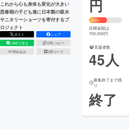
円
これから心も身体も変化が大きい
まちづくり・地域活性化
思春期の子ども達に日本製の吸水
サニタリーショーツを寄付するプ
55%
ロジェクト
目標金額は
CAMPFIRE for Social Good
CAMPFIRE Creation
700,000円
ポスト
シェア
CAMPFIREふるさと納税
machi-ya
コミュニティ
LINEで送る
URLコピー
支援者数
埋め込み
QRコード
45
人
募集終了まで残
り
終了