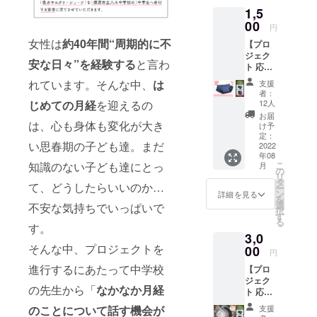
ブにまた安
1,5
00
心安全を提
円
供していく
女性は
約40年間“
周期的に不
【プロ
ジェク
こと。
安な日々”を経験する
と言わ
ト 応
そして、イ
援】 ①
れています。そんな中、
は
支援
ンナーウェ
お礼の
者：
メッ
じめての月経
を迎えるの
12人
アというデ
セージ
お届
リケートな
代表
は、心も身体も変化が大き
け予
取締役
商品を通じ
定：
い思春期の子ども達。まだ
より感
2022
て、女性の
年08
謝の
知識のない子ども達にとっ
こ
月
美しさや活
メッ
の
リ
セージ
き活きとし
タ
て、どうしたらいいのか…
ー
をお届
ン
詳細を見る
た活動を応
を
け ②子
選
不安な気持ちでいっぱいで
択
援し続けま
ども達
す
る
へ寄付
す。
す。
3,0
（ネイ
商品の「企
そんな中、プロジェクトを
ビー１
00
円
枚）
画」「裁
進行するにあたって中学校
【プロ
橿原市
断」「縫
ジェク
立八木
の先生から「
なかなか月経
製」「検
ト 応援
中学校
＆サン
の生徒
品」「発
のことについて話す機会が
支援
サンマ
様へお