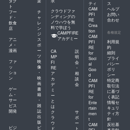
ダク
楽
求
ティ
ス
ト
CAM
ヘルプ
クラウドファ
フー
チ
PFI
お問い
ンディングの
ド・
ャ
RE
合わせ
ノウハウを無
飲食
レ
Crea
料で学ぼう
店
ン
tion
各種規定
CAMPFIRE
ジ
CAM
アカデミー
アニ
ス
利用規
PFI
メ・
ポ
約
RE
漫画
ー
CA
説
細則
for
ツ
MP
明
プライ
Soci
ファ
映
FI
会
バシー
al
ッ
像
RE
・
ポリ
Goo
ショ
・
ア
相
シー
d
ン
映
カ
談
特定商
CAM
画
デ
会
取引法
PFI
ゲー
書
ミ
に基づ
RE
ム・
籍
ー
く表記
for
サー
・
と
情報セ
Ente
ビス
雑
は
キュリ
rtain
開発
誌
ク
サ
ティ方
men
出
ラ
ポ
針
t
版
ウ
ー
反社基
CAM
ビジ
ビ
ド
ト
本方針