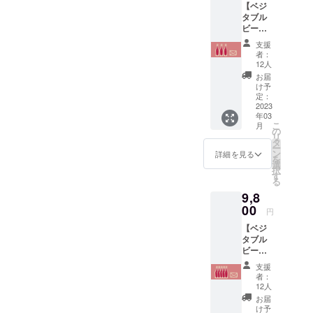
【ベジ
当）】
タブル
・ビー
ビール3
ツ ・紫
本】
白菜 ・
支援
【さわ
レッド
者：
やま農
キャベ
12人
場より
ツ ・
お届
お礼の
リーキ
け予
メー
・ミニ
定：
ル】
2023
トマト
年03
mix ・
こ
月
ペコロ
の
リ
ス など
タ
ー
西洋野
ン
詳細を見る
を
菜や珍
選
択
しい野
す
る
菜の詰
9,8
合せ。
00
※お届け
円
予定
【ベジ
日：
タブル
ビール
ビール5
と野菜
本セッ
セット
支援
ト】
の発送
者：
【さわ
は別々
12人
やま農
となる
お届
場より
可能性
け予