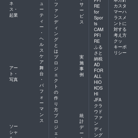
PFI
ネ
ュ
フ
サ
カスタ
RE
ス・
ー
ァ
ー
マーハ
for
起業
テ
ン
ビ
ラスメ
Spor
ィ
デ
ス
ントに
ts
ー
ィ
対する
CAM
・
ン
考え方
PFI
ヘ
グ
クッ
RE
ル
と
キーポ
ふる
ス
は
リシー
さと
ケ
プ
実
納税
ア
ロ
施
AD
アー
舞
ジ
事
FOR
ト・
台
ェ
例
ALL
写真
・
ク
HIO
パ
ト
KOS
フ
の
HI
ォ
作
JFA
ー
り
クラ
マ
方
ウド
ン
プ
統
ファ
ス
ロ
計
ン
ソー
ジ
デ
ディ
シャ
ェ
ー
ング
ル