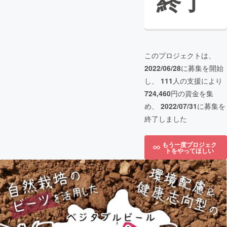
終了
このプロジェクトは、
2022/06/28
に募集を開始
し、
111
人の支援により
724,460
円の資金を集
め、
2022/07/31
に募集を
終了しました
もう一度プロジェク
トをやってほしい