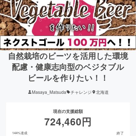
自然栽培のビーツを活用した環境
配慮・健康志向型のベジタブル
ビールを作りたい！！
Masaya_Matsuda
チャレンジ
北海道
現在の支援総額
724,460
円
終了
144
%達成