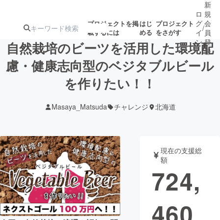
新
ロ
規
グ
会
プロジェクトを掲
はじ
プロジェクト
/
載するには
める
をさがす
イ
員
ン
登
自然栽培のビーツを活用した環境配
録
慮・健康志向型のベジタブルビール
を作りたい！！
人気のプロ
注目のリ
注目の新着プロ
募集終了が近いプ
もうすぐ公開
ジェクト
ターン
ジェクト
ロジェクト
されます
Masaya_Matsuda
チャレンジ
北海道
アート・写真
音楽
現在の支援総
テクノロジー・ガジェット
ゲーム・サ
額
724,
映像・映画
書籍・雑誌
460
ビジネス・起業
チャレンジ