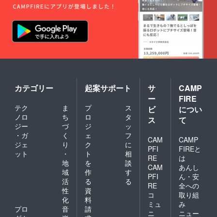
カテゴリー
起案サポート
サ
CAMP
ー
FIRE
テク
ま
プ
ス
ビ
につい
ノロ
ち
ロ
タ
ス
て
ジー
づ
ジ
ッ
・ガ
く
ェ
フ
CAM
CAMP
ジェ
り
ク
に
PFI
FIREと
ット
・
ト
相
RE
は
地
を
談
CAM
あんし
域
作
す
PFI
ん・安
活
る
る
RE
全への
性
資
コ
取り組
化
料
ミュ
み
プロ
音
請
ニ
ニュー