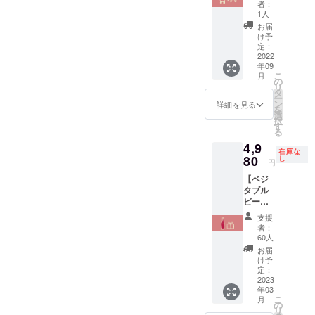
（5~6
ふれあ
者：
名、子
い、自
1人
供無
然から
お届
料）】
学ぶ時
け予
ビーツ
間をご
定：
など旬
2022
提供。
年09
な野菜
こ
月
を収
の
リ
穫、採
タ
ー
れたて
ン
詳細を見る
を
野菜を
選
択
食べた
す
る
り、自
4,9
宅への
在庫な
発送可
80
し
円
能。 農
【ベジ
場視察
タブル
をしな
ビール1
がら、
本】
自然と
支援
【さわ
ふれあ
者：
やま農
い、自
60人
場おま
然から
お届
かせ野
学ぶ時
け予
菜セッ
間をご
定：
ト８種
2023
提供。
年03
（2,000
こ
月
円相
の
リ
当）】