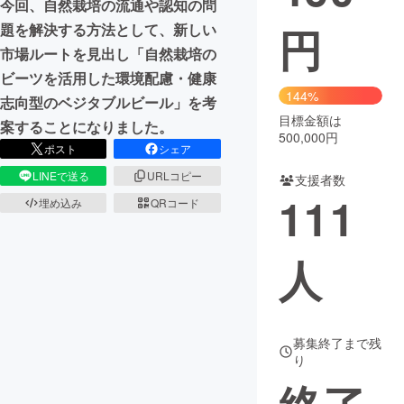
今回、自然栽培の流通や認知の問
円
題を解決する方法として、新しい
まちづくり・地域活性化
市場ルートを見出し「自然栽培の
ビーツを活用した環境配慮・健康
CAMPFIRE for Social Good
CAMPFIRE Creation
144%
志向型のベジタブルビール」を考
CAMPFIREふるさと納税
machi-ya
コミュニティ
目標金額は
案することになりました。
500,000円
ポスト
シェア
LINEで送る
URLコピー
支援者数
111
埋め込み
QRコード
人
募集終了まで残
り