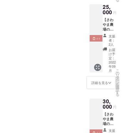
り、自
25,
宅への
発送可
000
円
能。 農
【さわ
場視察
やま農
をしな
場の収
がら、
穫体験
自然と
支援
（3~4
ふれあ
者：
名、子
い、自
2人
供無
然から
お届
料）】
学ぶ時
け予
ビーツ
間をご
定：
など旬
2022
提供。
年09
な野菜
こ
月
を収
の
リ
穫、採
タ
ー
れたて
ン
詳細を見る
を
野菜を
選
択
食べた
す
る
り、自
30,
宅への
発送可
000
円
能。 農
【さわ
場視察
やま農
をしな
場の収
がら、
穫体験
自然と
支援