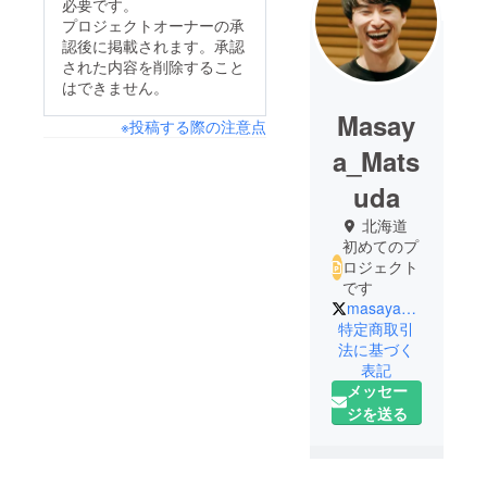
必要です。
プロジェクトオーナーの承
認後に掲載されます。承認
された内容を削除すること
はできません。
Masay
※投稿する際の注意点
a_Mats
uda
北海道
初めてのプ
ロジェクト
です
masayan_0531
特定商取引
法に基づく
表記
メッセー
ジを送る