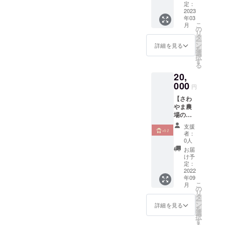
お礼の
定：
があり
メー
2023
ます。
年03
ル】
ビール
こ
月
の
（2023
リ
タ
年3月ま
ー
ン
で）・
詳細を見る
を
選
野菜
択
す
セット
る
（2022
20,
年9~10
000
月）
円
【さわ
やま農
場の収
穫体験
支援
（1~2
者：
名、子
0人
供無
お届
料）】
け予
ビーツ
定：
など旬
2022
年09
な野菜
こ
月
を収
の
リ
穫、採
タ
ー
れたて
ン
詳細を見る
を
野菜を
選
択
食べた
す
る