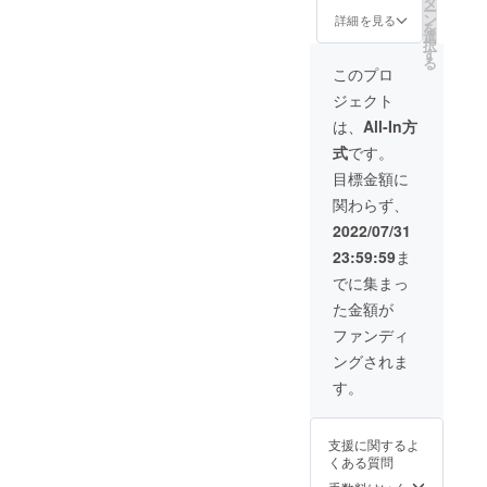
タ
ー
・ビー
ン
詳細を見る
を
ツ ・紫
選
択
白菜 ・
す
る
レッド
このプロ
キャベ
ジェクト
ツ ・
リーキ
は、
All-In方
・ミニ
式
です。
トマト
mix ・
目標金額に
ペコロ
関わらず、
ス など
西洋野
2022/07/31
菜や珍
23:59:59
ま
しい野
菜の詰
でに集まっ
合せ。
た金額が
※お届け
予定
ファンディ
日：
ングされま
ビール
と野菜
す。
セット
の発送
は別々
支援に関するよ
となる
くある質問
可能性
があり