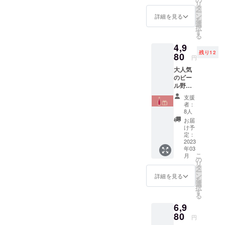
リ
タ
ー
ン
詳細を見る
を
選
択
す
る
4,9
残り12
80
円
大人気
のビー
ル野菜
セット
支援
２０個
者：
追
8人
加！！
お届
！！！
け予
【ベジ
定：
タブル
2023
年03
ビール1
こ
月
本】
の
リ
【さわ
タ
ー
やま農
ン
詳細を見る
を
場おま
選
択
かせ野
す
る
菜セッ
6,9
ト８種
（2,000
80
円
円相