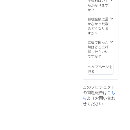
手数料はいく
ます。
らかかります
ビール
か？
（2023
年3月ま
目標金額に届
で）・
かなかった場
野菜
合どうなりま
セット
すか？
（2022
年9~10
支援で困った
月）
時はどこに相
談したらいい
ですか？
ヘルプページを
見る
このプロジェクト
の問題報告は
こち
ら
よりお問い合わ
せください