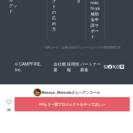
ク
タ
mac
グッ
ト
hi-ya
ド
の
補助
広
金申
め
請サ
方
ポー
ト
「QRコード」は株式会社デンソーウェーブの登録商標です。
© CAMPFIRE,
会社概
採用情
パートナー
Inc.
要
報
募集
Masaya_Matsuda
さんへアンコール
もう一度プロジェクトをやってほしい
20