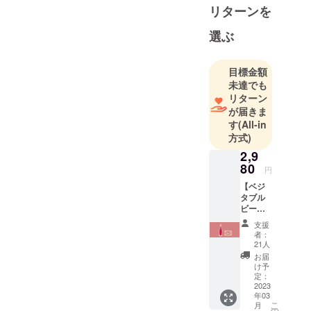
リターンを
選ぶ
目標金額
未達でも
リターン
が届きま
す
(All-in
方式)
2,9
80
円
【ベジ
タブル
ビール1
本】
支援
【さわ
者：
やま農
21人
場より
お届
お礼の
け予
メー
定：
ル】
2023
年03
こ
月
の