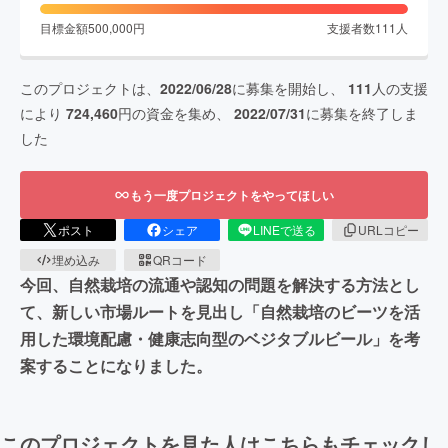
目標金額
500,000
円
支援者数
111
人
このプロジェクトは、
2022/06/28
に募集を開始し、
111
人の支援
により
724,460
円の資金を集め、
2022/07/31
に募集を終了しま
した
もう一度プロジェクトをやってほしい
ポスト
シェア
LINEで送る
URLコピー
埋め込み
QRコード
今回、自然栽培の流通や認知の問題を解決する方法とし
て、新しい市場ルートを見出し「自然栽培のビーツを活
用した環境配慮・健康志向型のベジタブルビール」を考
案することになりました。
このプロジェクトを見た人はこちらもチェックし