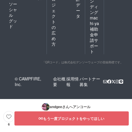
ン
ソー
ジ
デ
ディ
シャ
ェ
ー
ング
ル
ク
タ
mac
グッ
ト
hi-ya
ド
の
補助
広
金申
め
請サ
方
ポー
ト
「QRコード」は株式会社デンソーウェーブの登録商標です。
© CAMPFIRE,
会社概
採用情
パートナー
Inc.
要
報
募集
andgee
さんへアンコール
もう一度プロジェクトをやってほしい
6