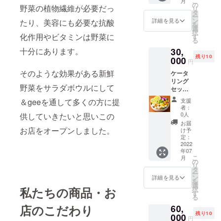
こ
月
心を込
ます。
の
フォー
2022年
野菜の植物繊維が必要だっ
リ
めたサ
「＆gee
タ
クをお
12月
ー
ンクス
salad
ン
届けさ
詳細を見る
たり、美容にも必要な抗酸
（日祝
を
レター
bowl」
選
せてい
を除く)
択
をお届
のマー
化作用やビタミンは野菜に
す
ただき
「原材
る
けさせ
ク入り
ます。
料及び
30,
十分にあります。
ていた
フェイ
「原材
添加物
残り10
だきま
000
スタオ
料及び
等の食
円
す。
ルをお
添加物
品表示
そのような効果がある新鮮
ケータ
「＆gee
届けさ
等の食
はお届
リング
salad
せてい
品表示
け商品
野菜をサラダボウルにして
セット
bowl」
ただき
はお届
のラベ
（お好
で使用
ます。
け商品
ルに表
支援
＆geeを通して多くの方に提
きなサ
する新
「＆gee
のラベ
者：
記され
ラダボ
鮮野菜
salad
0人
供していきたいと思いこの
ルに表
ます」
ウルor
をたっ
bowl」
記され
お届
スプー
サラダ
ぷり詰
お店をオープンしました。
からの
け予
ます」
ンと
ラップ
め合わ
定：
心を込
タオル
フォー
＋ドリ
2022
せでお
めたサ
に関し
クに関
年07
ンク）
届けさ
ンクス
て 商品
して 商
こ
月
まとめ
せてい
の
レター
サイ
品サイ
リ
てお届
ただき
タ
をお届
ズ：約
ズ：約
ー
けする
ます。
ン
けさせ
詳細を見る
34cm×
20cm
を
分お得
「＆gee
選
ていた
85㎝ 素
素材：
私たちの商品・お
択
にご利
salad
す
だきま
材：綿
ステン
る
用いた
bowl」
す。
100％
レス カ
店のこだわり
60,
だけま
のロゴ
「＆gee
カ
ラー：
残り10
す。
000
入りの
salad
ラー：
円
シル