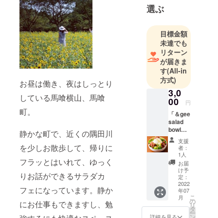
選ぶ
べることで
心の豊かさ
楽しさや、
目標金額
身体の喜び
未達でも
を感じてほ
リターン
が届きま
しいと思っ
す
(All-in
ています！
方式)
お昼は働き、夜はしっとり
3,0
彩りいっぱ
している馬喰横山、馬喰
00
円
いの美味し
町。
「＆gee
いものを心
salad
を込めて、
bowl」
静かな町で、近くの隅田川
笑顔になっ
からの
支援
心を込
を少しお散歩して、帰りに
て頂けるよ
者：
めたサ
1人
うに、胸
ンクス
フラッとはいれて、ゆっく
お届
いっぱいの
レター
け予
りお話ができるサラダカ
をお届
定：
感謝を持っ
けさせ
2022
フェになっています。静か
て頑張って
年07
ていた
こ
月
だきま
いきます。
の
にお仕事もできますし、勉
リ
す。
タ
ー
ン
詳細を見る