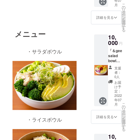
年07
ていた
に希望
限：
こ
月
だきま
のお色
の
2022年
リ
す。
を記載
タ
7月〜
ー
「＆gee
頂きま
ン
2022年
詳細を見る
を
salad
すよう
選
12月
択
bowl」
お願い
す
（日祝
る
のマー
メニュー
致しま
を除
10,
ク入り
す。
く）
フェイ
000
記載が
「原材
円
スタオ
ない場
料及び
「＆gee
・サラダボウル
ルをお
合は、
添加物
salad
届けさ
こちら
等の食
bowl」
せて頂
より
品表示
野菜
きま
メール
はお届
支援
セット
す。 商
をさせ
け商品
者：
「＆gee
品サイ
て頂き
0人
のラベ
salad
ズ：約
ますの
ルに表
お届
bowl」
34cm×
で色の
け予
記され
からの
85㎝ 素
定：
選択を
ます」
心を込
2022
材：綿
お願い
年07
めたサ
100％
致しま
こ
月
ンクス
カ
の
す。 実
リ
レター
ラー：
タ
寸サイ
ー
をお届
白 原産
ン
ズ：
詳細を見る
・ライスボウル
を
けさせ
国：日
選
H14cm
択
ていた
本
す
×W12.5
る
だきま
cm（ひ
10,
す。
も含ま