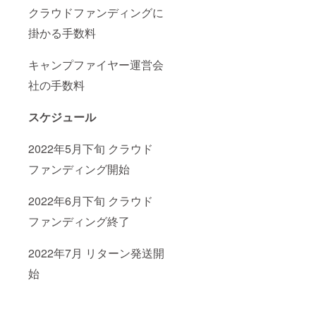
リング
茶店な
クラウドファンディングに
セット
どでも
20食分
対応可
掛かる手数料
×2回
能で
（通常
す。
65,120
キャンプファイヤー運営会
円
⇒60,00
社の手数料
0円）
「原材
料及び
スケジュール
添加物
等の食
2022年5月下旬 クラウド
品表示
はお届
ファンディング開始
け商品
のラベ
ルに表
2022年6月下旬 クラウド
記され
ます」
ファンディング終了
2022年7月 リターン発送開
始