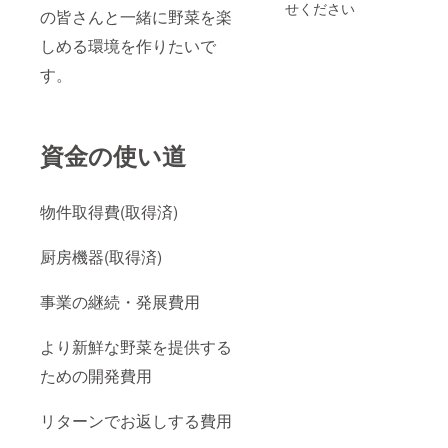
て頂き
も販売
ティー
せください
の皆さんと一緒に野菜を楽
ます。
致しま
の数種
※ドリン
す。 打
からお
しめる環境を作りたいで
クは、
合せに
選びい
アイス
付きま
ただけ
す。
コー
して
ます。
ヒー、
は、こ
ケータ
アイス
ちらよ
リング
カフェ
りメー
セット
ラテ、
ルさせ
資金の使い道
20食分
オレン
て頂き
（通常
ジ
ます。
32,560
ジュー
店頭も
円
物件取得費(取得済)
ス、ピ
しく
⇒30,00
ンクグ
は、電
0円）
レープ
話、
「原材
厨房機器(取得済)
フルー
メール
料及び
ツ
にて対
添加物
ジュー
応させ
等の食
事業の継続・発展費用
ス、ル
ていた
品表示
イボス
だきま
はお届
ティー
す。東
け商品
より新鮮な野菜を提供する
の 数種
京都23
のラベ
からお
区であ
ルに表
ための開発費用
選びい
れば、
記され
ただけ
ご指定
ます」
ます。
頂きま
リターンでお返しする費用
ケータ
した喫