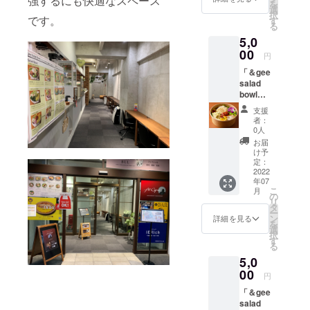
強するにも快適なスペース
を
選
択
です。
す
る
5,0
00
円
「＆gee
salad
bowl」
からの
支援
心を込
者：
めたサ
0人
ンクス
お届
レター
け予
をお届
定：
けさせ
2022
年07
ていた
こ
月
だきま
の
リ
す。
タ
ー
「＆gee
ン
詳細を見る
を
salad
選
択
bowl」
す
る
で使用
5,0
できる
チケッ
00
円
ト5枚を
「＆gee
お届け
salad
させて