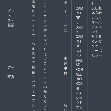
出
ラ
ポ
針
t
版
ウ
ー
反社基
CAM
ビジ
ビ
ド
ト
本方針
PFI
ネ
ュ
フ
サ
カスタ
RE
ス・
ー
ァ
ー
マーハ
for
起業
テ
ン
ビ
ラスメ
Spor
ィ
デ
ス
ントに
ts
ー
ィ
対する
CAM
・
ン
考え方
PFI
ヘ
グ
クッ
RE
ル
と
キーポ
ふる
ス
は
リシー
さと
ケ
プ
実
納税
ア
ロ
施
AD
アー
舞
ジ
事
FOR
ト・
台
ェ
例
ALL
写真
・
ク
HIO
パ
ト
KOS
フ
の
HI
ォ
作
JFA
ー
り
クラ
マ
方
ウド
ン
プ
統
ファ
ス
ロ
計