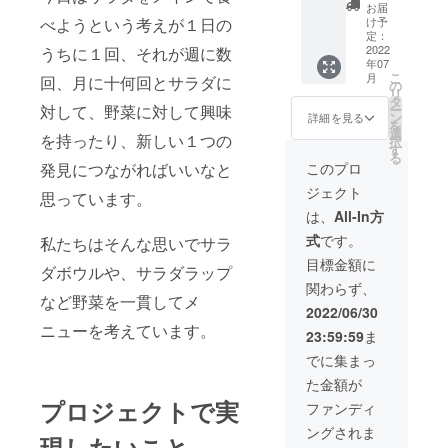
用くだ
舗での
ボウル
食品表
お届
さい。
メ
orサラ
示はお
け予
べようという考えが１日の
有効期
ケータ
ニュー
ダラッ
定：
届け商
限：
リング
化 企業
2022
うちに１回、それが週に数
プとド
品のラ
2022年
年07
セット
様また
リンク
ベルに
7月〜
こ
月
回、月に十何回とサラダに
20食分
は個人
がセッ
の
表記さ
2022年
リ
×2回
の方の
トで
タ
れま
12月
ー
対して、野菜に対して興味
（通常
お名前
す。
ン
す」 ス
詳細を見る
（日祝
を
65,120
を入れ
2022年
選
プーン
を除く
を持ったり、新しい１つの
択
円
たオリ
7月以降
す
と
「原材
る
⇒60,00
ジナル
のお届
フォー
このプロ
発見につながればいいなと
料及び
0円） ※
のメ
けで
クに関
添加物
ジェクト
上記は
ニュー
す。 日
思っています。
して 商
等の食
各商品
を提供
程希望
品サイ
は、
All-In方
品表示
の平均
できる
が既に
ズ：約
はお届
式
です。
私たちはそんな思いでサラ
から計
こと
ある場
20cm
け商品
算して
で、 テ
合は、
素材：
目標金額に
のラベ
ダボウルや、サラダラップ
おりま
スト
備考欄
ステン
ルに表
関わらず、
す。 お
マーケ
にご記
レス カ
記され
など野菜を一貫してメ
好きな
ティン
載くだ
ラー：
2022/06/30
ます」
サラダ
グや広
さい。
シル
タオル
ニューを考えています。
23:59:59
ま
ボウル
報機会
日程希
バー 原
に関し
orサラ
の創出
望がま
産国：
でに集まっ
て 商品
ダラッ
にお役
だない
日本 デ
サイ
た金額が
プとド
立てい
場合
ザイ
ズ：約
リンク
ただけ
プロジェクトで実
は、
ン：石
ファンディ
34cm×
がセッ
ます。
メール
目(画像
85㎝ 素
ングされま
トで
・企業
にてご
をご確
現したいこと
材：綿