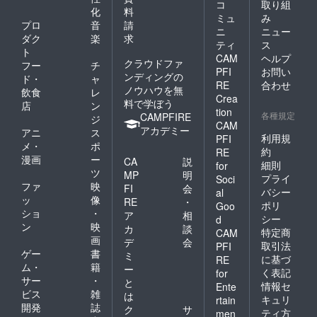
コ
取り組
化
料
ミュ
み
プロ
音
請
ニ
ニュー
ダク
楽
求
ティ
ス
ト
CAM
ヘルプ
クラウドファ
フー
チ
PFI
お問い
ンディングの
ド・
ャ
RE
合わせ
ノウハウを無
飲食
レ
Crea
料で学ぼう
店
ン
tion
各種規定
CAMPFIRE
ジ
CAM
アカデミー
アニ
ス
利用規
PFI
メ・
ポ
約
RE
漫画
ー
CA
説
細則
for
ツ
MP
明
プライ
Soci
ファ
映
FI
会
バシー
al
ッ
像
RE
・
ポリ
Goo
ショ
・
ア
相
シー
d
ン
映
カ
談
特定商
CAM
画
デ
会
取引法
PFI
ゲー
書
ミ
に基づ
RE
ム・
籍
ー
く表記
for
サー
・
と
情報セ
Ente
ビス
雑
は
キュリ
rtain
開発
誌
ク
サ
ティ方
men