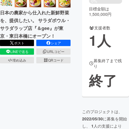
0%
目標金額は
まちづくり・地域活性化
日本の農家から仕入れた新鮮野菜
1,500,000円
を、提供したい。 サラダボウル・
サラダラップ店『＆gee』が東
支援者数
CAMPFIRE for Social Good
CAMPFIRE Creation
1
人
京・東日本橋にオープン！
CAMPFIREふるさと納税
machi-ya
コミュニティ
ポスト
シェア
LINEで送る
URLコピー
埋め込み
QRコード
募集終了まで残
り
終了
このプロジェクトは、
2022/05/30
に募集を開始
し、
1
人の支援により