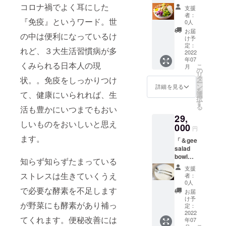
満喫
する新
コロナ禍でよく耳にした
※チ
手含む
支援
セット
鮮野菜
ケット
530）
者：
「＆gee
『免疫』というワード。世
をたっ
は1枚
0人
（mm
salad
ぷり詰
1200円
）・持
お届
の中は便利になっているけ
bowl」
め合わ
までご
け予
ち手／
からの
せでお
定：
利用頂
約
れど、３大生活習慣病が多
心を込
2022
届けさ
けま
50×170
年07
めたサ
せてい
す。
（mm
くみられる日本人の現
こ
月
ンクス
ただき
の
）・折
リ
レター
ます。
タ
ドリン
状。。免疫をしっかりつけ
りたた
ー
をお届
「＆gee
ン
クや
詳細を見る
みマチ
を
けさせ
て、健康にいられれば、生
salad
選
トッピ
／約
択
ていた
bowl」
す
ングに
100（m
る
活も豊かにいつまでもおい
だきま
のマー
もご利
m） 容
29,
す。
ク入り
用可能
量：約
しいものをおいしいと思え
「＆gee
000
フェイ
です。
9L 素
円
salad
スタオ
材：
ます。
「＆gee
bowl」
ルをお
全ての
コット
salad
で使用
届けさ
メ
ン
bowl」
する新
せてい
ニュー
知らず知らずたまっている
スペ
鮮野菜
ただき
でご利
支援
シャル
をたっ
ます。
ストレスは生きていくうえ
用可能
者：
大満喫
ぷり詰
＆gee
0人
です。
セット
で必要な酵素を不足します
め合わ
の刻印
お届
「＆gee
せでお
入りの
け予
有効期
が野菜にも酵素があり補っ
salad
届けさ
定：
特別な
限：
bowl」
2022
せてい
スプー
2022年
てくれます。便秘改善には
年07
からの
ただき
ンと
7月〜