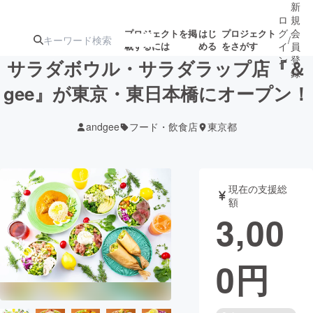
新
ロ
規
グ
会
プロジェクトを掲
はじ
プロジェクト
/
載するには
める
をさがす
イ
員
ン
登
サラダボウル・サラダラップ店『＆
録
gee』が東京・東日本橋にオープン！
人気のプロ
注目のリ
注目の新着プロ
募集終了が近いプ
もうすぐ公開
andgee
フード・飲食店
東京都
ジェクト
ターン
ジェクト
ロジェクト
されます
アート・写真
音楽
現在の支援総
額
3,00
テクノロジー・ガジェット
ゲーム・サ
0
円
映像・映画
書籍・雑誌
ビジネス・起業
チャレンジ