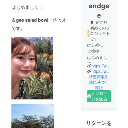
andge
はじめまして！
e
＆gee salad bowl
佐々木
東京都
です。
初めてのプ
ロジェクト
です
はじめに・
ご挨拶
はじめまし
て！
https://www.andgeesaradabowl.com/
https://www.instagram.com/andgee_official/
＆gee salad
特定商取引
法に基づく
bowl 佐々
表記
木です。
メッセー
ジを送る
私は、サラ
ダが大好き
で、＆geeを
通して自然
リターンを
の野菜を食