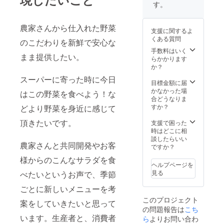
す。
または
連絡さ
認くだ
す。
100％
2022年
個人の
せて頂
さい) お
カ
7月以降
方のヒ
き ご都
皿に関
ラー：
のお届
アリン
合が良
農家さんから仕入れた野菜
して 商
白 原産
支援に関するよ
けで
グ ・メ
い日時
品サイ
国：日
くある質問
す。 日
ニュー
のこだわりを新鮮で安心な
にて調
ズ：約
本
程希望
開発、
整させ
手数料はいく
23cm
まま提供したい。
が既に
試食会
て頂き
らかかります
素材：
ある場
・1ヶ月
ます。
か？
磁器 カ
合は、
間店舗
※ドリン
ラー：
スーパーに寄った時に今日
備考欄
でのメ
クは、
目標金額に届
薄い
にご記
ニュー
アイス
かなかった場
ベー
はこの野菜を食べよう！な
載くだ
提供、
コー
合どうなりま
ジュ 原
さい。
オリジ
ヒー、
すか？
産国：
どより野菜を身近に感じて
日程希
ナル
アイス
日本 デ
望がま
ポップ
頂きたいです。
カフェ
支援で困った
ザイ
だない
やチラ
ラテ、
時はどこに相
ン：画
場合
シの制
オレン
談したらいい
像をご
農家さんと共同開発やお客
は、
作及び
ジ
ですか？
確認く
メール
設置 ・
ジュー
ださい
様からのこんなサラダを食
にてご
SNSで
ス、ピ
ヘルプページを
連絡さ
の告
ンクグ
見る
べたいというお声で、季節
せて頂
知、定
レープ
き ご都
期的な
フルー
ごとに新しいメニューを考
合が良
宣伝
ツ
このプロジェクト
い日時
フード
ジュー
案をしていきたいと思って
の問題報告は
こち
にて調
デリバ
ス、ル
います。生産者と、消費者
整させ
リーで
ら
よりお問い合わ
イボス