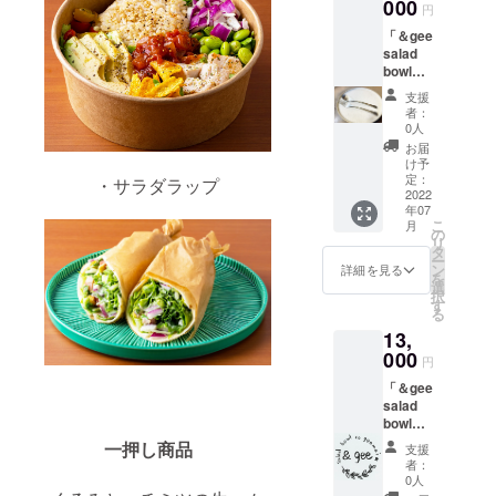
「＆gee
000
ず ワン
円
salad
サイズ
「＆gee
bowl」
のみで
salad
で使用
すが、
bowl」
する新
アジャ
からの
鮮野菜
スター
支援
心を込
をたっ
でサイ
者：
めたサ
ぷり詰
0人
ズ調整
ンクス
め合わ
可能で
お届
レター
せでお
け予
す。 素
をお届
届けし
定：
・サラダラップ
材：表
けさせ
2022
ます。
面 ポリ
年07
ていた
「原材
エステ
こ
月
だきま
料及び
の
ル
リ
す。
添加物
タ
100%
ー
＆geeの
等の食
ン
詳細を見る
裏面 綿
を
刻印が
品表示
選
100％
択
入っ
はお届
す
耳掛け
る
た、特
け商品
部分 ポ
13,
別なス
のラベ
リエス
プーン
000
ルに表
テル
円
と
記され
100%
「＆gee
フォー
ます」
洗濯方
salad
クをお
法：手
bowl」
届けさ
洗い 原
野菜満
せて頂
一押し商品
産国：
支援
足セッ
きま
者：
ベトナ
ト 「＆
す。 商
0人
ム製
gee
品サイ