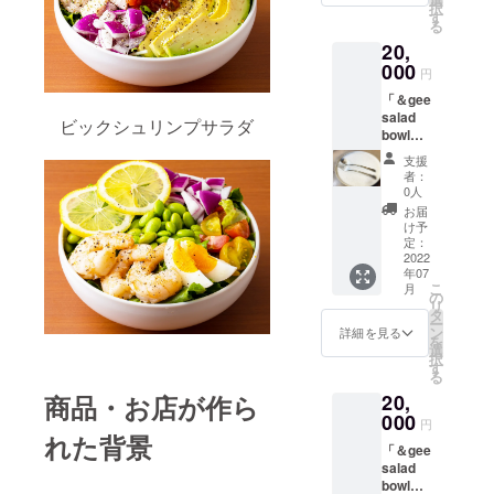
択
ていた
bowl」
す
る
だきま
のロゴ
20,
す。 ＆
入り、
geeの刻
000
エコ
円
印が
バック
「＆gee
入っ
をお届
salad
た、特
けさせ
ビックシュリンプサラダ
bowl」
別なス
ていた
野菜堪
プーン
だきま
支援
能セッ
と
す。
者：
ト 「＆
フォー
「原材
0人
gee
クをお
料及び
お届
salad
届けさ
添加物
け予
bowl」
せてい
定：
等の食
からの
2022
ただき
品表示
年07
心を込
ます。
はお届
こ
月
めたサ
「＆gee
の
け商品
リ
ンクス
salad
タ
のラベ
ー
レター
bowl」
ン
ルに表
詳細を見る
を
をお届
で使用
選
記され
択
けさせ
できる
す
ます」
る
ていた
チケッ
エコ
20,
商品・お店が作ら
だきま
ト5枚を
バック
す。
000
お届け
に関し
円
「＆gee
させて
れた背景
て 本
「＆gee
salad
いただ
体：約
salad
bowl」
きま
300×36
bowl」
で使用
す。
0（持ち