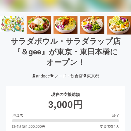
サラダボウル・サラダラップ店
『＆gee』が東京・東日本橋に
オープン！
andgee
フード・飲食店
東京都
現在の支援総額
3,000
円
終了
0
%達成
目標金額
1,500,000
円
支援者数
1
人