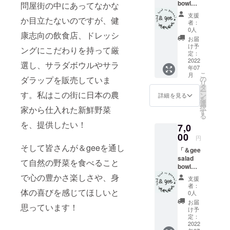
bowl」
いただ
問屋街の中にあってなかな
からの
きま
支援
か目立たないのですが、健
心を込
す。
者：
めたサ
※チ
0人
康志向の飲食店、ドレッシ
ンクス
ケット
お届
レター
は1枚
け予
ングにこだわりを持って厳
をお届
1200円
定：
けさせ
2022
までご
選し、サラダボウルやサラ
年07
ていた
利用頂
こ
月
だきま
けま
の
ダラップを販売していま
リ
す。
す。
タ
ー
「＆gee
す。私はこの街に日本の農
ン
詳細を見る
を
salad
ドリン
選
択
家から仕入れた新鮮野菜
bowl」
クや
す
る
のマー
トッピ
を、提供したい！
7,0
ク入り
ングに
抗菌ダ
00
もご利
円
ブルマ
用可能
そして皆さんが＆geeを通し
「＆gee
スクを
です。
salad
お届け
て自然の野菜を食べること
bowl」
させて
全ての
からの
頂きま
で心の豊かさ楽しさや、身
メ
支援
心を込
す。
ニュー
者：
めたサ
体の喜びを感じてほしいと
色：グ
でご利
0人
ンクス
レーor
用可能
お届
思っています！
レター
ネイ
です。
け予
をお届
ビー ※
定：
けさせ
2022
備考欄
有効期