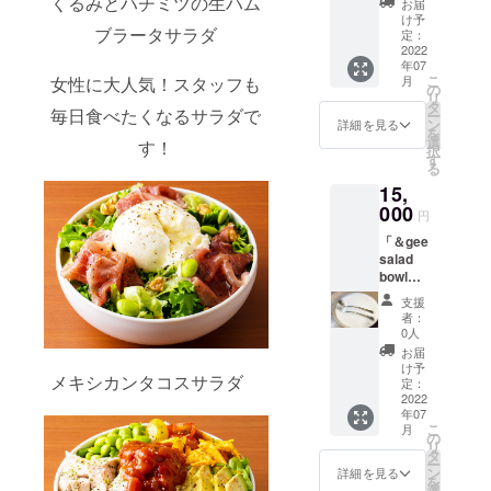
くるみとハチミツの生ハム
お届
salad
ズ：約
け予
ブラータサラダ
bowl」
20cm
定：
からの
2022
素材：
年07
心を込
ステン
こ
月
女性に大人気！スタッフも
めたサ
レス カ
の
リ
ンクス
ラー：
タ
毎日食べたくなるサラダで
ー
レター
シル
ン
詳細を見る
を
をお届
バー 原
選
す！
択
けさせ
産国：
す
る
ていた
日本 デ
15,
だきま
ザイ
す。
000
ン：石
円
「＆gee
目(画像
「＆gee
salad
をご確
salad
bowl」
認くだ
bowl」
で使用
さい)
特別
する新
支援
セット
鮮野菜
者：
「＆gee
をたっ
0人
salad
ぷり詰
お届
bowl」
め合わ
け予
メキシカンタコスサラダ
からの
せでお
定：
心を込
2022
届けさ
年07
めたサ
せてい
こ
月
ンクス
ただき
の
リ
レター
ます。
タ
ー
をお届
「＆gee
ン
詳細を見る
を
けさせ
salad
選