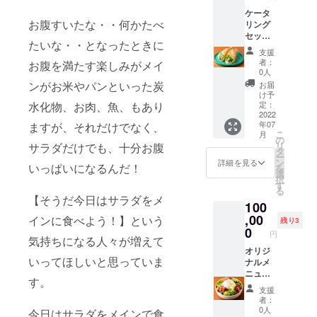
ホーム
サラダ
bowl」
白 原産
バー デ
ケータ
パー
が似合
で使用
国：日
ザイ
お腹すいたな・・何かたべ
リング
ティー
う高級
できる
本 ス
ン：石
セット
や社内
なお皿
チケッ
プーン
目(画像
たいな・・となったときに
（お好
ミー
をお届
ト5枚
と
支援
をご確
きなサ
ティン
けさせ
※チ
者：
フォー
お腹を満たす楽しみがメイ
認くだ
ラダボ
グなど
ていた
0人
ケット
クに関
さい) 原
ウルor
にご活
だきま
ンがお米やパンといった炭
は1枚
お届
して 商
産国：
サラダ
用くだ
す。 ＆
け予
1200円
品サイ
日本
ラップ
さい。
定：
水化物、お肉、魚、もあり
geeの刻
までご
ズ：約
＋ドリ
2022
ケータ
印が
利用頂
20cm
年07
ますが、それだけでなく、
ンク）
リング
入った
けま
素材：
こ
月
まとめ
セット
の
特別な
す。
ステン
リ
サラダだけでも、十分お腹
てお届
20食分
タ
スプー
レス カ
ー
けする
（通常
ン
ンと
詳細を見る
ドリン
ラー：
いっぱいになるんだ！
を
分お得
32,560
選
フォー
クや
シル
択
にご利
円
す
クをお
トッピ
バー デ
る
用いた
⇒30,00
届けさ
ングに
【そうだ今日はサラダをメ
ザイ
100
だけま
0円） ※
せてい
もご利
ン：石
す。
,00
上記は
インに食べよう！】という
ただき
用可能
残り3
目(画像
ホーム
各商品
0
ます。
です。
をご確
円
パー
気持ちになる人々が増えて
の平均
野菜の
認くだ
ティー
オリジ
から計
お届け
全ての
さい) 原
いってほしいと思っていま
や社内
ナルメ
算して
に関し
メ
産国：
ミー
ニュー
おりま
て「原
ニュー
日本
す。
ティン
開発
す。 お
材料及
でご利
支援
グなど
&1ヶ月
好きな
び添加
用可能
者：
にご活
間の店
サラダ
物等の
0人
です。
今日はサラダをメインで食