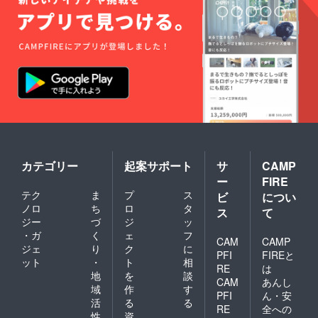
カテゴリー
起案サポート
サ
CAMP
ー
FIRE
テク
ま
プ
ス
ビ
につい
ノロ
ち
ロ
タ
ス
て
ジー
づ
ジ
ッ
・ガ
く
ェ
フ
CAM
CAMP
ジェ
り
ク
に
PFI
FIREと
ット
・
ト
相
RE
は
地
を
談
CAM
あんし
域
作
す
PFI
ん・安
活
る
る
RE
全への
性
資