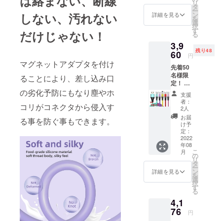
は絡まない、断線
リ
料込 充
エ
タ
願いし
まいり
ー
電ケー
ロー、
しない、汚れない
ン
ます。
詳細を見る
ます。
を
ブル
パープ
選
2022年
択
1m2本
ル、グ
す
8月末ま
だけじゃない！
る
3in1端
リー
でにお
3,9
子
ン、ピ
届け予
残り48
(iOS,An
60
ンク ※
定で
円
droid
画像は
す。 ※
マグネットアダプタを付け
先着50
type-
イメー
念のた
名様限
C,Micro
ることにより、差し込み口
ジで
め8月配
定！ 一
)各2 カ
す。 実
送とし
般販売
の劣化予防にもなり塵やホ
ラーを
物と若
ており
支援
予定価
選択し
干色の
ます
者：
コリがコネクタから侵入す
格
てくだ
違いが
2人
が、出
￥6,600
さい。
ある場
来る限
お届
る事を防ぐ事もできます。
-の
レッ
合がご
け予
り早く
40％off
ド、イ
定：
ざいま
お届け
!! 早割
2022
エ
す、ご
出来る
年08
り価格
ロー、
理解の
よう準
こ
月
￥3,960
パープ
の
上よろ
備して
リ
※税込、
ル、グ
タ
しくお
まいり
ー
送料込
リー
ン
願いし
詳細を見る
ます。
を
充電
ン、ピ
選
ます。
択
ケーブ
ンク ※
す
2022年
る
ル1m3
画像は
8月末ま
4,1
本 3in1
イメー
でにお
端子
76
ジで
届け予
円
(iOS,An
す。 実
定で