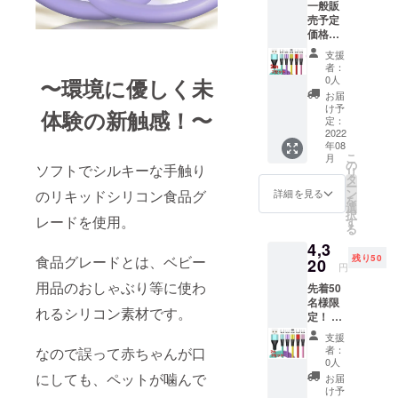
一般販
droid
物と若
す。 ※
売予定
type-
干色の
念のた
価格
C,Micro
違いが
め8月配
￥4,800
)各3 カ
ある場
送とし
支援
-の
ラーを
合がご
ており
者：
13％off
選択し
ざいま
0人
〜環境に優しく未
ます
!! 特別
てくだ
す、ご
が、出
お届
割り価
さい。
理解の
け予
来る限
体験の新触感！〜
格
レッ
定：
上よろ
り早く
￥4,176
2022
ド、イ
しくお
お届け
年08
-※税
エ
願いし
出来る
こ
月
込、送
ロー、
の
ます。
よう準
ソフトでシルキーな手触り
リ
料込 充
パープ
タ
2022年
備して
ー
電ケー
ル、グ
ン
のリキッドシリコン食品グ
8月末ま
詳細を見る
まいり
を
ブル
リー
選
でにお
ます。
択
2m2本
レードを使用。
ン、ピ
す
届け予
る
3in1端
ンク ※
定で
4,3
子
画像は
す。 ※
食品グレードとは、ベビー
残り50
(iOS,An
20
イメー
念のた
円
droid
ジで
め8月配
用品のおしゃぶり等に使わ
先着50
type-
す。 実
送とし
名様限
C,Micro
物と若
ており
れるシリコン素材です。
定！ 一
)各2 カ
干色の
ます
般販売
ラーを
違いが
が、出
支援
予定価
選択し
ある場
来る限
者：
なので誤って赤ちゃんが口
格
てくだ
合がご
0人
り早く
￥7,200
さい。
にしても、ペットが噛んで
ざいま
お届け
お届
-の
レッ
す、ご
け予
出来る