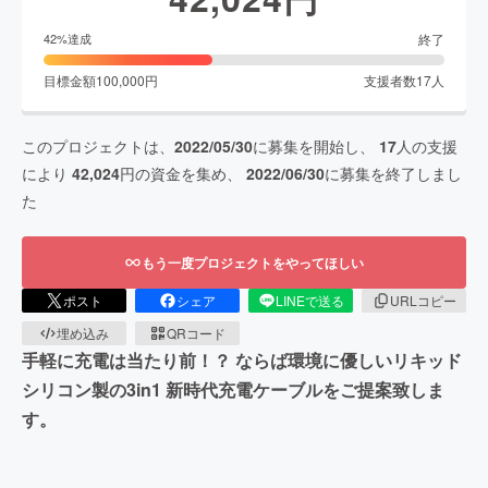
終了
42
%達成
目標金額
100,000
円
支援者数
17
人
このプロジェクトは、
2022/05/30
に募集を開始し、
17
人の支援
により
42,024
円の資金を集め、
2022/06/30
に募集を終了しまし
た
もう一度プロジェクトをやってほしい
ポスト
シェア
LINEで送る
URLコピー
埋め込み
QRコード
手軽に充電は当たり前！？ ならば環境に優しいリキッド
シリコン製の3in1 新時代充電ケーブルをご提案致しま
す。