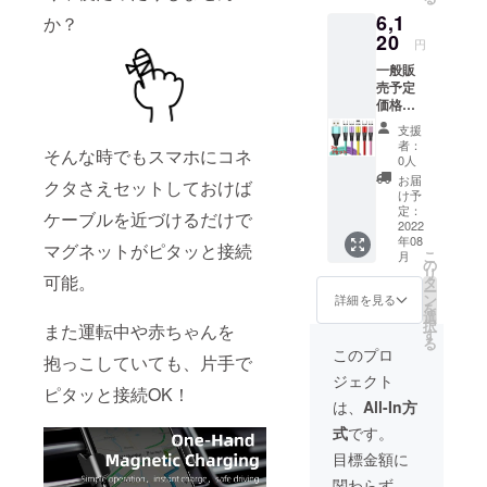
type-
ンク ※
定で
6,1
C,Micro
か？
画像は
す。 ※
)各3 カ
20
イメー
念のた
円
ラーを
ジで
め8月配
一般販
選択し
す。 実
送とし
売予定
てくだ
物と若
ており
価格
さい。
干色の
ます
￥7,200
レッ
違いが
が、出
支援
-の
ド、イ
ある場
来る限
者：
そんな時でもスマホにコネ
15％off
エ
合がご
0人
り早く
!! 特別
ロー、
ざいま
お届け
お届
クタさえセットしておけば
割り価
パープ
す、ご
け予
出来る
格
ル、グ
定：
理解の
よう準
ケーブルを近づけるだけで
￥6,120
2022
リー
上よろ
備して
年08
※税込、
ン、ピ
マグネットがピタッと接続
しくお
まいり
こ
月
送料込
ンク ※
の
願いし
ます。
リ
充電
可能。
画像は
タ
ます。
ー
ケーブ
イメー
ン
2022年
詳細を見る
を
ル2m3
ジで
選
8月末ま
択
また運転中や赤ちゃんを
本 3in1
す。 実
す
でにお
る
端子
物と若
届け予
このプロ
抱っこしていても、片手で
(iOS,An
干色の
定で
ジェクト
droid
違いが
す。 ※
ピタッと接続OK！
type-
ある場
念のた
は、
All-In方
C,Micro
合がご
め8月配
式
です。
)各3 カ
ざいま
送とし
ラーを
す、ご
ており
目標金額に
選択し
理解の
ます
関わらず、
てくだ