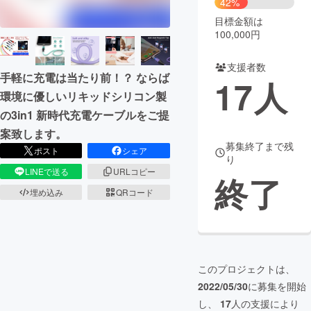
42%
目標金額は
まちづくり・地域活性化
100,000円
支援者数
CAMPFIRE for Social Good
CAMPFIRE Creation
手軽に充電は当たり前！？ ならば
17
人
CAMPFIREふるさと納税
machi-ya
コミュニティ
環境に優しいリキッドシリコン製
の3in1 新時代充電ケーブルをご提
案致します。
募集終了まで残
ポスト
シェア
り
LINEで送る
URLコピー
終了
埋め込み
QRコード
このプロジェクトは、
2022/05/30
に募集を開始
し、
17
人の支援により