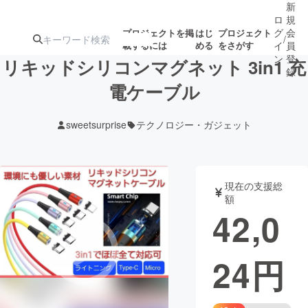
新
ロ
規
グ
会
プロジェクトを掲
はじ
プロジェクト
/
載するには
める
をさがす
イ
員
ン
登
リキッドシリコンマグネット 3in1 充
録
電ケーブル
人気のプロ
注目のリ
注目の新着プロ
募集終了が近いプ
もうすぐ公開
sweetsurprise
テクノロジー・ガジェット
ジェクト
ターン
ジェクト
ロジェクト
されます
アート・写真
音楽
現在の支援総
額
42,0
テクノロジー・ガジェット
ゲーム・サ
24
円
映像・映画
書籍・雑誌
ビジネス・起業
チャレンジ