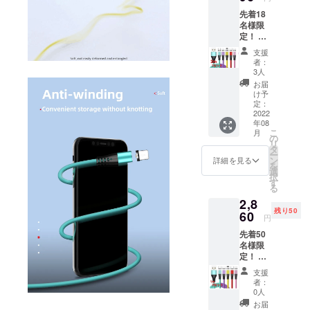
3in1端
物と若
送とし
先着18
子
干色の
ており
名様限
(iOS,An
違いが
ます
定！ 一
droid
ある場
が、出
般販売
type-
合がご
来る限
支援
予定価
C,Micro
ざいま
り早く
者：
格
)各2 カ
す、ご
3人
お届け
￥4,800
ラーを
理解の
出来る
お届
-の
選択し
上よろ
け予
よう準
48％off
てくだ
定：
しくお
備して
!! 超早
2022
さい。
願いし
まいり
年08
割り価
レッ
ます。
ます。
こ
月
格
ド、イ
の
2022年
リ
￥2,496
エ
タ
8月末ま
ー
※税込、
ロー、
ン
でにお
詳細を見る
を
送料込
パープ
選
届け予
択
充電
ル、グ
す
定で
る
ケーブ
リー
す。 ※
2,8
ル2m2
ン、ピ
念のた
残り50
本 3in1
60
ンク ※
め8月配
円
端子
画像は
送とし
先着50
(iOS,An
イメー
ており
名様限
droid
ジで
ます
定！ 一
type-
す。 実
が、出
般販売
C,Micro
物と若
来る限
支援
予定価
)各2 カ
干色の
り早く
者：
格
ラーを
違いが
0人
お届け
￥4,400
選択し
ある場
出来る
お届