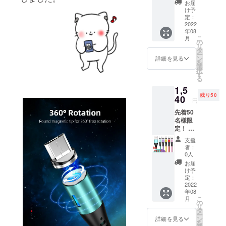
選択し
送料込
お届
-の
てくだ
の価格
け予
45％off
さい。
定：
です。
!! 超早
2022
レッ
年08
割り価
ド、イ
こ
月
格
エ
の
リ
￥1,320
ロー、
タ
ー
※税込、
パープ
ン
詳細を見る
を
送料込
ル、グ
選
択
充電
リー
す
る
ケーブ
ン、ピ
1,5
ル2m1
ンク ※
残り50
本 3in1
40
画像は
円
端子
イメー
先着50
(iOS,An
ジで
名様限
droid
す。 実
定！ 一
type-
物と若
般販売
C,Micro
干色の
支援
予定価
)各1 カ
違いが
者：
格
ラーを
ある場
0人
￥2,200
選択し
合がご
お届
-の
てくだ
ざいま
け予
30％off
さい。
定：
す、ご
!! 超早
2022
レッ
理解の
年08
割り価
ド、イ
上よろ
こ
月
格
エ
の
しくお
リ
￥1,540
ロー、
タ
願いし
ー
※税込、
パープ
ン
ます。
詳細を見る
を
送料込
ル、グ