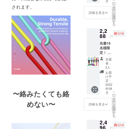
こ
月
送料込
ル、グ
の
しくお
備して
リ
されます。
充電
リー
タ
願いし
まいり
ー
ケーブ
ン、ピ
ン
ます。
詳細を見る
ます。
を
ル2m1
ンク ※
選
2022年
択
本 3in1
画像は
す
8月末ま
る
端子
イメー
でにお
2,2
(iOS,An
ジで
届け予
残り16
droid
88
す。 実
定で
円
type-
物と若
す。 ※
先着18
C,Micro
干色の
念のた
名様限
)各1 カ
違いが
め8月配
定！ 一
ラーを
ある場
送とし
般販売
選択し
合がご
ており
支援
予定価
てくだ
ざいま
ます
者：
格
さい。
す、ご
2人
が、出
￥4,400
レッ
理解の
来る限
お届
-の
ド、イ
上よろ
け予
り早く
48％off
エ
定：
しくお
お届け
!! 超早
2022
ロー、
願いし
出来る
年08
割り価
パープ
ます。
よう準
〜絡みたくても絡
こ
月
格
ル、グ
の
2022年
備して
リ
￥2,288
リー
タ
8月末ま
まいり
めない〜
ー
-※税
ン、ピ
ン
でにお
詳細を見る
ます。
を
込、送
ンク ※
選
届け予
択
料込 充
画像は
す
定で
る
電ケー
イメー
す。 ※
2,4
ブル
ジで
念のた
残り15
1m2本
96
す。 実
め8月配
円