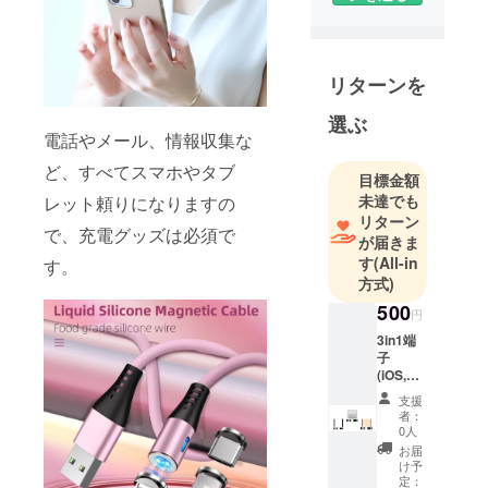
ショップを
しておりま
すが、世の
リターンを
中に出回っ
ていない素
選ぶ
電話やメール、情報収集な
晴らしい商
品が沢山あ
ど、すべてスマホやタブ
目標金額
る事を知
未達でも
レット頼りになりますの
り、これか
リターン
で、充電グッズは必須で
らは皆様の
が届きま
暮らしに役
す
(All-in
す。
方式)
立つ商品を
たくさんご
500
円
提案して行
3in1端
きたいと思
子
(iOS,An
いますので
droid
支援
よろしくお
type-
者：
願い致しま
C,Micro
0人
)各1 ※画
す。
お届
像はイ
け予
メージ
定：