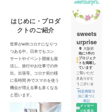
はじめに・プロダ
クトのご紹介
sweets
urprise
世界がwithコロナになりつ
大阪府
つある中、日本でもコン
他に1件の
プロジェク
サートやイベント開催も復
トを掲載し
活し、旅行やお仕事での外
ています
出、出張等、コロナ前の様
ご覧いただ
きありがと
に長時間 外でスマホを使う
うございま
機会が増える事も多くなる
す。
特定商取引
と思います。
ハンドメイ
法に基づく
ドアクセサ
表記
メッセー
リーを中心
ジを送る
にネット