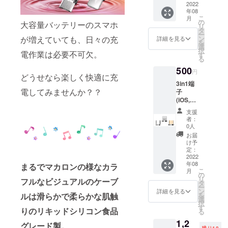
です。
2022
年08
実物と
こ
月
若干色
の
大容量バッテリーのスマホ
リ
の違い
タ
ー
がある
ン
が増えていても、日々の充
詳細を見る
を
場合が
選
択
ござい
電作業は必要不可欠。
す
る
ます、
500
ご理解
円
どうせなら楽しく快適に充
の上よ
3in1端
ろしく
電してみませんか？？
子
お願い
(iOS,An
しま
droid
す。
支援
type-
2022年
者：
C,Micro
8月末ま
0人
)同一品
でにお
お届
端子3個
届け予
け予
セット
定：
定で
※画像は
2022
す。 ※
年08
イメー
まるでマカロンの様なカラ
念のた
こ
月
ジで
の
め8月配
リ
フルなビジュアルのケーブ
す。 実
タ
送とし
ー
物と若
ン
ており
詳細を見る
ルは滑らかで柔らかな肌触
を
干色の
選
ます
択
違いが
す
が、出
りのリキッドシリコン食品
る
ある場
来る限
1,2
合がご
り早く
グレード製。
残り18