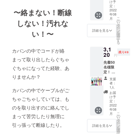
-の
てくだ
合がご
け予
よう準
35％off
さい。
定：
ざいま
備して
〜絡まない！断線
!! 早割
2022
レッ
す、ご
まいり
年08
り価格
ド、イ
理解の
ます。
こ
月
￥2,860
エ
の
しない！汚れな
上よろ
リ
-※税
ロー、
タ
しくお
ー
込、送
パープ
ン
願いし
詳細を見る
い！〜
を
料込 充
ル、グ
選
ます。
択
電ケー
リー
す
2022年
る
ブル
ン、ピ
8月末ま
3,1
1m2本
ンク ※
でにお
カバンの中でコードが絡
残り49
3in1端
20
画像は
届け予
円
子
イメー
まって取り出したらぐちゃ
定で
先着50
(iOS,An
ジで
す。 ※
名様限
ぐちゃになってた経験、あ
droid
す。 実
念のた
定！ 一
type-
物と若
め8月配
りませんか？
般販売
C,Micro
干色の
送とし
支援
予定価
)各2 カ
違いが
ており
者：
格
ラーを
ある場
1人
ます
カバンの中でケーブルがご
￥4,800
選択し
合がご
が、出
お届
-の
てくだ
ざいま
け予
来る限
ちゃごちゃしていては、も
35％off
さい。
定：
す、ご
り早く
!! 早割
2022
レッ
理解の
のを取り出すのに絡んでし
お届け
年08
り価格
ド、イ
上よろ
出来る
こ
月
￥3,120
エ
まって苦労したり無理に
の
しくお
よう準
リ
-※税
ロー、
タ
願いし
備して
ー
引っ張って断線したり。
込、送
パープ
ン
ます。
詳細を見る
まいり
を
料込 充
ル、グ
選
2022年
ます。
択
電ケー