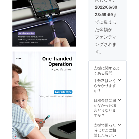
上よろ
が、出
さい。
しくお
来る限
2022/06/30
レッ
願いし
り早く
23:59:59
ま
ド、イ
ます。
お届け
エ
2022年
出来る
でに集まっ
ロー、
8月末ま
よう準
た金額が
パープ
でにお
備して
ル、グ
届け予
まいり
ファンディ
リー
定で
ます。
ングされま
ン、ピ
す。 ※
ンク ※
念のた
す。
画像は
め8月配
イメー
送とし
ジで
ており
支援に関するよ
す。 実
ます
くある質問
物と若
が、出
干色の
来る限
手数料はいく
違いが
り早く
らかかります
ある場
お届け
か？
合がご
出来る
ざいま
よう準
目標金額に届
す、ご
備して
かなかった場
理解の
まいり
合どうなりま
上よろ
ます。
すか？
しくお
願いし
支援で困った
ます。
時はどこに相
2022年
談したらいい
8月末ま