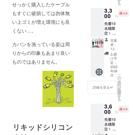
リー
す
8月末ま
る
せっかく購入したケーブル
ブル
ン、ピ
でにお
3,3
2m2本
ンク ※
届け予
もすぐに破損しては勿体無
残り9
3in1端
00
画像は
定で
円
子
イメー
す。 ※
い上ゴミが増え環境にも良
先着10
(iOS,An
ジで
念のた
名様限
droid
す。 実
くない…。
め8月配
定！ 一
type-
物と若
送とし
般販売
C,Micro
干色の
ており
支援
予定価
)各2 カ
カバンを漁っている姿は周
違いが
ます
者：
格
ラーを
ある場
1人
が、出
りからの印象もあまり良い
￥6,600
選択し
合がご
来る限
お届
-の
てくだ
ざいま
け予
り早く
ものではありません。
50％off
さい。
定：
す、ご
お届け
!! 超早
2022
レッ
理解の
出来る
年08
割り価
ド、イ
上よろ
よう準
こ
月
格
エ
の
しくお
備して
リ
￥3,300
ロー、
タ
願いし
まいり
ー
※税込、
パープ
ン
ます。
詳細を見る
ます。
を
送料込
ル、グ
選
2022年
択
充電
リー
す
8月末ま
る
ケーブ
ン、ピ
でにお
3,6
ル1m3
ンク ※
届け予
残り9
本 3in1
00
画像は
定で
円
端子
イメー
す。 ※
先着10
(iOS,An
ジで
念のた
名様限
リキッドシリコン
droid
す。 実
め8月配
定！ 一
type-
物と若
送とし
般販売
C,Micro
干色の