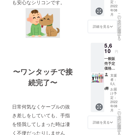
40％off
も安心なシリコンです。
ド、イ
定：
理解の
よう準
!! 早割
2022
エ
上よろ
備して
年08
り価格
ロー、
しくお
まいり
こ
月
￥4,320
パープ
の
願いし
ます。
リ
※税込、
ル、グ
タ
ます。
ー
送料込
リー
ン
2022年
詳細を見る
を
充電
ン、ピ
選
8月末ま
択
ケーブ
ンク ※
す
でにお
る
ル2m3
画像は
届け予
5,6
本 3in1
イメー
定で
端子
10
ジで
す。 ※
円
(iOS,An
す。 実
念のた
一般販
droid
物と若
め8月配
売予定
type-
干色の
送とし
価格
C,Micro
〜ワンタッチで接
違いが
ており
￥6,600
)各3 カ
ある場
ます
支援
-の
ラーを
合がご
が、出
者：
続完了〜
15％off
選択し
ざいま
0人
来る限
!! 特別
てくだ
す、ご
り早く
お届
割り
さい。
理解の
け予
お届け
￥5,610
レッ
定：
上よろ
出来る
- 充電
2022
ド、イ
しくお
よう準
日常何気なくケーブルの抜
年08
ケーブ
エ
願いし
備して
こ
月
ル1m3
ロー、
の
ます。
まいり
き差しをしていても、手指
リ
本 3in1
パープ
タ
2022年
ます。
ー
端子
ル、グ
ン
8月末ま
詳細を見る
を怪我してしまった時は凄
を
(iOS,An
リー
選
でにお
択
droid
ン、ピ
す
く不便だったりしません
届け予
る