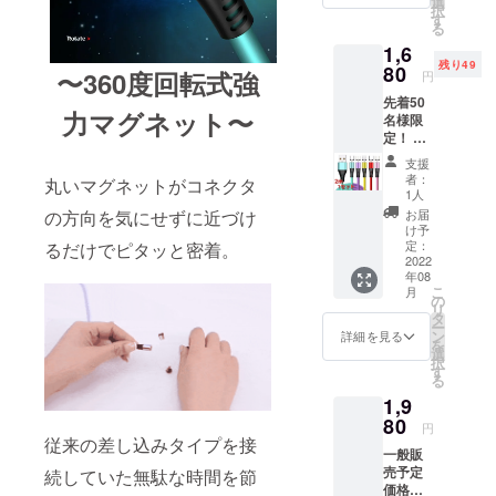
選
2022年
択
充電
リー
す
8月末ま
る
ケーブ
ン、ピ
でにお
1,6
ル1m1
ンク ※
届け予
残り49
本 3in1
80
画像は
定で
〜360度回転式強
円
端子
イメー
す。 ※
先着50
(iOS,An
ジで
念のた
力マグネット〜
名様限
droid
す。 実
め8月配
定！ 一
type-
物と若
送とし
般販売
C,Micro
干色の
ており
支援
予定価
)各1 カ
違いが
ます
者：
丸いマグネットがコネクタ
格
ラーを
ある場
1人
が、出
￥2,400
選択し
合がご
来る限
お届
の方向を気にせずに近づけ
-の
てくだ
ざいま
け予
り早く
30％off
さい。
定：
るだけでピタッと密着。
す、ご
お届け
!! 超早
2022
レッ
理解の
出来る
年08
割り価
ド、イ
上よろ
よう準
こ
月
格
エ
の
しくお
備して
リ
￥1,680
ロー、
タ
願いし
まいり
ー
※税込、
パープ
ン
ます。
詳細を見る
ます。
を
送料込
ル、グ
選
2022年
択
充電
リー
す
8月末ま
る
ケーブ
ン、ピ
でにお
1,9
ル2m1
ンク ※
届け予
本 3in1
80
画像は
定で
円
端子
イメー
従来の差し込みタイプを接
す。 ※
一般販
(iOS,An
ジで
念のた
売予定
droid
続していた無駄な時間を節
す。 実
め8月配
価格
type-
物と若
送とし