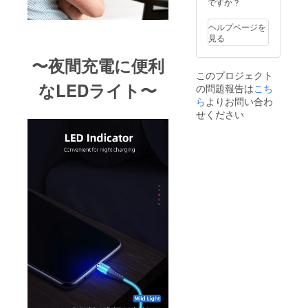
ですか？
でにお
届け予
ヘルプページを
定で
見る
す。 ※
念のた
〜夜間充電に便利
め8月配
このプロジェクト
送とし
なLEDライト〜
の問題報告は
こち
ており
ます
ら
よりお問い合わ
が、出
せください
来る限
り早く
お届け
出来る
よう準
備して
まいり
ます。