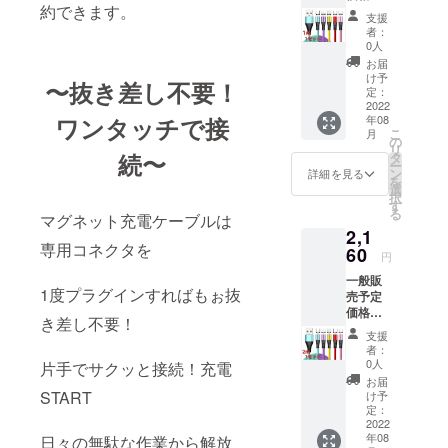
約できます。
￥2,200
C,Micro
干色の
ており
支援
-の
)各1 カ
違いが
ます
者：
10％off
ラーを
ある場
0人
が、出
!! 特別
選択し
合がご
来る限
お届
割り価
てくだ
ざいま
け予
り早く
〜抜き差し不要！
格
さい。
定：
す、ご
お届け
￥1,980
2022
レッ
理解の
出来る
年08
ワンタッチで接
※税込、
ド、イ
上よろ
よう準
こ
月
送料込
エ
の
しくお
備して
リ
充電
ロー、
続〜
タ
願いし
まいり
ー
ケーブ
パープ
ン
ます。
詳細を見る
ます。
を
ル1m1
ル、グ
選
2022年
択
本 3in1
リー
す
8月末ま
る
端子
マグネット充電ケーブルは
ン、ピ
でにお
2,1
(iOS,An
ンク ※
届け予
専用コネクタを
droid
60
画像は
定で
円
type-
イメー
す。 ※
一般販
C,Micro
ジで
念のた
1度プラグインすればもぉ抜
売予定
)各1 カ
す。 実
め8月配
価格
ラーを
物と若
送とし
き差し不要！
￥2,400
選択し
干色の
ており
支援
-の
てくだ
違いが
ます
者：
10％off
さい。
ある場
0人
が、出
片手でサクッと接続！充電
!! 特別
レッ
合がご
来る限
お届
割り価
ド、イ
START
ざいま
け予
り早く
格
エ
定：
す、ご
お届け
￥2200
2022
ロー、
理解の
出来る
年08
※税込、
日々の無駄な作業から解放
パープ
上よろ
よう準