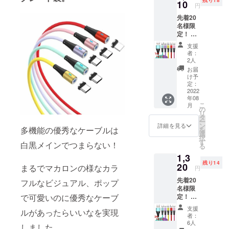
ざいま
10
お届け
円
す、ご
出来る
先着20
理解の
よう準
名様限
上よろ
備して
定！ 一
しくお
まいり
般販売
願いし
ます。
支援
予定価
ます。
※税込、
者：
格
2022年
2人
送料込
￥2,200
8月末ま
の価格
お届
-の
でにお
け予
です。
45％off
届け予
定：
!! 超早
2022
定で
年08
割り価
す。 ※
こ
月
格
念のた
の
リ
￥1,210
め8月配
タ
ー
※税込、
送とし
ン
詳細を見る
多機能の優秀なケーブルは
を
送料込
ており
選
択
充電
ます
す
白黒メインでつまらない！
る
ケーブ
が、出
1,3
ル1m1
来る限
残り14
本 3in1
20
り早く
まるでマカロンの様なカラ
円
端子
お届け
先着20
(iOS,An
フルなビジュアル、ポップ
出来る
名様限
droid
よう準
定！ 一
で可愛いのに優秀なケーブ
type-
備して
般販売
C,Micro
まいり
支援
ルがあったらいいなを実現
予定価
)各1 カ
ます。
者：
格
ラーを
※税込、
6人
しました。
￥2,400