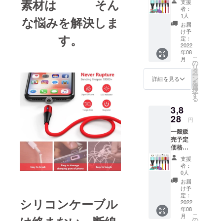
素材は そん
ており
支援
予定価
)各3 カ
違いが
ます
者：
格
ラーを
ある場
1人
が、出
な悩みを解決しま
￥7,200
選択し
合がご
来る限
お届
-の
てくだ
ざいま
け予
り早く
す。
50％off
さい。
定：
す、ご
お届け
!! 超早
2022
レッ
理解の
出来る
年08
割り価
ド、イ
上よろ
よう準
こ
月
格
エ
の
しくお
備して
リ
￥3,600
ロー、
タ
願いし
まいり
ー
-※税
パープ
ン
ます。
詳細を見る
ます。
を
込、送
ル、グ
選
2022年
択
料込 充
リー
す
8月末ま
る
電ケー
ン、ピ
でにお
3,8
ブル
ンク ※
届け予
2m3本
28
画像は
定で
円
3in1端
イメー
す。 ※
一般販
子
ジで
念のた
売予定
(iOS,An
す。 実
め8月配
価格
droid
物と若
送とし
￥4,400
type-
干色の
ており
支援
-の
C,Micro
違いが
ます
者：
13％off
)各3 カ
ある場
0人
が、出
!! 特別
ラーを
合がご
来る限
お届
割り価
選択し
ざいま
け予
り早く
格
てくだ
定：
す、ご
お届け
シリコンケーブル
￥3,828
2022
さい。
理解の
出来る
年08
-※税
レッ
上よろ
よう準
こ
月
込、送
ド、イ
の
しくお
備して