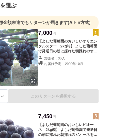
を選ぶ
標金額未達でもリターンが届きます
(All-in方式)
7,000
円
【よしだ葡萄園のおいしいオリエン
タルスター 2kg箱】 よしだ葡萄園
で発送日の朝に採れた朝採れのオリ
エンタルスターをお送りします！
支援者：30人
（オリエンタルスターの特徴） オリ
お届け予定：2022年10月
エンタルスターはシャインマスカッ
トの姉妹品種です。 果皮は美しい紫
赤色で酸味渋味とも少なく糖度は20
度前後になり果肉もよく締まって実
に美味しいぶどうです。 専門的にな
りますがシャインマスカットもオリ
エンタルスターも安芸津21号を親に
このリターンを選択する
る
もち交配相手はシャインマスカット
は'白南'、オリエンタルスターはル
ビーオクヤマという品種を交配して
ます 果皮ごと食べれます。種無し葡
7,450
円
萄 完熟度が進むと果皮は紫黒色にな
【よしだ葡萄園のおいしいピオー
ります。 ・名称：オリエンタルス
ネ 2kg箱】 よしだ葡萄園で発送日
ター ・原産国/産地：日本/岡山県 ・
の朝に採れた朝採れのピオーネをお
サイズ/重量：2kg ・保存方法：直射