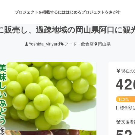
プロジェクトを掲載するには
はじめる
プロジェクトをさがす
に販売し、過疎地域の岡山県阿口に観
Yoshida_vinyard
フード・飲食店
岡山県
注目のリターン
注目の新着プロジェクト
募集終了が近いプロジェクト
も
現在の
音楽
舞台・パフォーマンス
42
ゲーム・サービス開発
フード・飲食店
142%
書籍・雑誌出版
アニメ・漫画
目標金額は3
支援者
チャレンジ
ビューティー・ヘルスケ
52