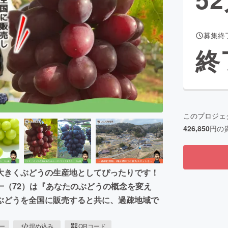
募集終
CAMPFIRE for Social Good
CAMPFIRE Creation
終
CAMPFIREふるさと納税
machi-ya
コミュニティ
このプロジェ
426,850
円の
大きくぶどうの生産地としてぴったりです！
一（72）は『あなたのぶどうの概念を変え
ぶどうを全国に販売すると共に、過疎地域で
ピー
埋め込み
QRコード