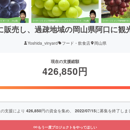
に販売し、過疎地域の岡山県阿口に観
Yoshida_vinyard
フード・飲食店
岡山県
現在の支援総額
426,850
円
人の支援により
426,850
円の資金を集め、
2022/07/15
に募集を終了しま
もう一度プロジェクトをやってほしい