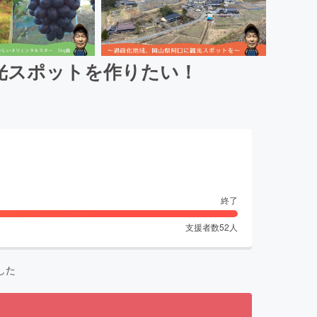
光スポットを作りたい！
終了
支援者数
52
人
した