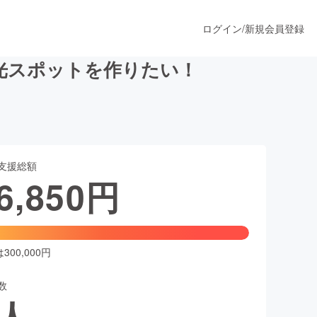
ログイン
/
新規会員登録
光スポットを作りたい！
うすぐ公開されます
支援総額
プロダクト
6,850
円
ファッション
スポーツ
00,000円
数
ア
ソーシャルグッド
人