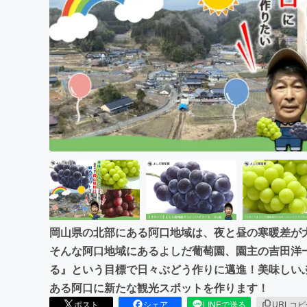
まちづくり・地域活性化
岡山県の北部にある阿口地域は、夜と昼の寒暖差が
そんな阿口地域にあるよしだ葡萄園、園主の吉田洋
る』という目標で日々ぶどう作りに邁進！美味しい
ある阿口に新たな観光スポットを作ります！
ポスト
シェア
LINEで送る
URLコ