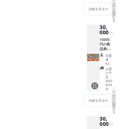
リ
トボー
タ
ー
ドおよ
②ブ
ン
詳細を見る
を
びBMX
ラック
選
択
の滑走
サイズ
す
る
が可能
100cm
30,
です。
〜
ヘル
000
160cm
円
メット
10000
の装着
S〜XL
円の商
は必須
品券(有
です(レ
効期限
ンタル
支援
な
可)。 営
者：
し)+お
業日
4人
礼の手
水、
お届
紙 商品
木、金
け予
券は店
15:00 ~
定：
頭で販
2023
22:00
年03
売して
土、
こ
月
いる
日、祝
の
リ
グッズ
12:00 ~
タ
ー
及び、
22:00
ン
詳細を見る
を
飲食で
定休日
選
択
利用で
月、火
す
る
きま
※日程の
30,
す。 ＊
変更が
1000円
000
ある場
円
の商品
合は、