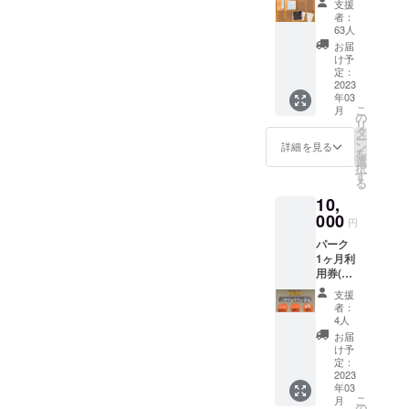
支援
ルtシャ
ちらの方もチェックしてみ
ド例)
者：
ツ+オリ
Primo
63人
てください！ご質問やご不
ジナル
、
お届
ステッ
eclat、
け予
明点はいつでもお気軽にご
カー2枚
kinkBM
定：
tシャツ
2023
X、cult
連絡ください！クラウド
年03
のカ
など
こ
月
ラーの
ファンディング
の
リ
種類と
タ
ー
instagram↓@bondsrampcaf
サイズ
ン
詳細を見る
を
は以下
選
e_ouen
択
の展開
す
る
となっ
10,
ており
ます。
000
円
＊下記
パーク
のカ
1ヶ月利
ラー、
用券(有
サイズ
効期限
の中か
支援
なし) ※
ら備考
者：
利用開
欄に記
4人
始日か
入をお
お届
ら１ヶ
願いし
け予
月間
ます。
定：
パーク
2023
カラー
年03
内で、
①ホワ
こ
月
スケー
イト
の