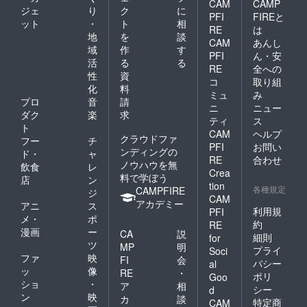
よ！と
CAM
CAMP
ジェ
り
ク
に
いう自
PFI
FIREと
ット
・
ト
相
己ア
RE
は
ピール
地
を
談
CAM
あんし
につな
域
作
す
PFI
ん・安
げるも
活
る
る
のです
RE
全への
性
資
コ
取り組
化
料
ミュ
み
プロ
音
請
ニ
ニュー
ダク
楽
求
ティ
ス
ト
CAM
ヘルプ
クラウドファ
フー
チ
PFI
お問い
ンディングの
ド・
ャ
RE
合わせ
ノウハウを無
飲食
レ
Crea
料で学ぼう
店
ン
tion
各種規定
CAMPFIRE
ジ
CAM
アカデミー
アニ
ス
利用規
PFI
メ・
ポ
約
RE
漫画
ー
CA
説
細則
for
ツ
MP
明
プライ
Soci
ファ
映
FI
会
バシー
al
ッ
像
RE
・
ポリ
Goo
ショ
・
ア
相
シー
d
ン
映
カ
談
特定商
CAM