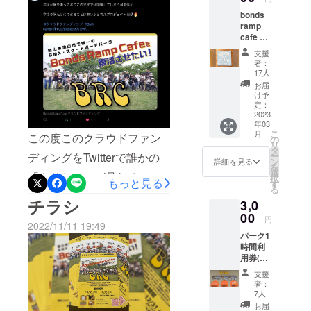
現状についてや今回のクラ
お渡し致します。」と記載
bonds
ウドファンディングのこと
ramp
しておりましたが、誠に勝
cafe の
について取材していただい
オリジ
手ながら店内で個別販売し
支援
ナルス
たことが放送されています
者：
テッ
ている各パーツ(トラック,
17人
この放送は下のYahoo
カー2枚
お届
ウィールなど)を単品梱包し
け予
ニュースやYoutubeでみるこ
定：
て発送しています。ですの
2023
とができるので是非チェッ
年03
で、コンプリートセットを
こ
月
この度このクラウドファン
クして見てください！この
の
リ
タ
受け取った方で、もし組み
ー
ディングをTwitterで誰かの
クラウドファンディングの
ン
詳細を見る
を
立てが必要であればお店に
選
「やりたい」が見れるメ
Instagram↓@bondsrampcaf
択
もっと見る
す
る
立ち寄って頂ければ、無料
ディアYumelog/ユメログ様
e_ouenYahooニュース
チラシ
3,0
で組み立て致します。大変
に取り上げていただきまし
↓https://news.yahoo.co.jp/art
00
円
2022/11/11 19:49
申し訳ございませんが、ご
た！数多くのクラウドファ
icles/d0beae4a58c4cbda91
パーク1
時間利
理解のほどよろしくお願い
ンディングの中から僕たち
8c387e891405b037902b17
用券(有
いたします。ご質問やご不
効期限
のことを取り上げてもらえ
Youtube↓https://www.youtub
支援
なし)
者：
明点はいつでもお気軽にご
パーク
るなんて光栄です！皆さん
e.com/watch?
7人
内で、
連絡ください。Instagram：
お届