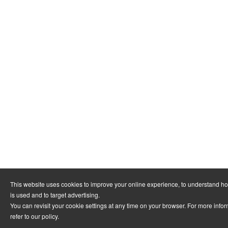
This website uses cookies to improve your online experience, to understand h
is used and to target advertising.
You can revisit your cookie settings at any time on your browser. For more info
refer to
our policy
.