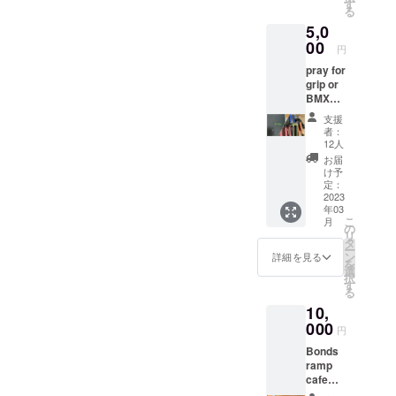
中から
合は、
す
る
どクオリティの高いもので
備考欄
お伝え
5,0
に記入
致しま
はないですがそこは許して
をお願
00
す。
円
いしま
もらえると嬉しいです笑早
pray for
す。 カ
grip or
ラー ①
速チラシを配りを行って快
BMXグ
ブラッ
くチラシを受け取ってくれ
リップ
ク
支援
＊BMX
者：
た皆さん本当にありがとう
グリッ
②オレ
12人
プは店
ンジ
お届
ございます‼チラシはこれか
長厳選
け予
の商品
定：
らも配っていこうと思って
をお送
2023
年03
いるのでチラシを受け取っ
りしま
こ
月
す。 内
の
リ
てくださる方やチラシ配り
径はハ
タ
ー
ンドル
ン
詳細を見る
に協力してくださる方がい
を
バーの
選
択
22.2m
す
らっしゃいましたらいつで
る
mに対
10,
もご連絡してください！ま
応しま
す。左
000
円
た、ストーリーのアーカイ
右のペ
Bonds
ア売り
ブにも協力してくださった
ramp
になり
cafeオ
ます。
皆さんを載せているのでそ
リジナ
ブラン