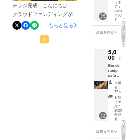
も見てみてくださいね。
v=18AKJiyhjnQKSBニュー
スケー
け予
チラシ完成！こんにちは！
トボー
bondsrampcafe_oueng-mail
定：
Yumelog/ユメログ
ス
ドおよ
2023
クラウドファンディングが
:
年03
びBMX
Twitter↓@Yumecatalogこの
↓https://news.ksb.co.jp/articl
こ
月
の滑走
の
スタートしてもう1週間と少
syunsukeBones@gmail.com
リ
もっと見る
が可能
クラウドファンディングの
e/14775464
タ
ー
し経ちました！支援者も順
です。
ン
詳細を見る
を
Instagram↓bondsrampcafe_
ヘル
選
択
調に増えていて支援してく
1
メット
す
ouen
る
の装着
れた方には感謝しかありま
5,0
は必須
です(レ
00
せん！ありがとうございま
円
ンタル
Bonds
す！！今回は皆さんもう
可)。 営
ramp
業日
知っている方がほとんどと
cafe オ
水、
リジナ
木、金
支援
思いますがチラシについて
ルタオ
15:00 ~
者：
ル1枚 2
22:00
77人
お話しします！今回のクラ
種類の
土、
お届
カラー
ウドファンディングをもっ
日、祝
け予
からお
12:00 ~
定：
とたくさんの人に知っても
選びい
2023
22:00
年03
ただけ
定休日
らうためにシュンエイがチ
こ
月
ます！
月、火
の
リ
＊下記
※日程の
タ
ラシを作りました！チラシ
ー
のカ
変更が
ン
詳細を見る
を
ラーの
を作るのも初めてでそれほ
ある場
選
択