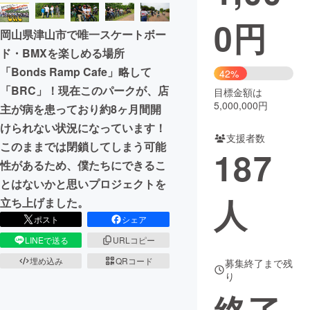
0
円
まちづくり・地域活性化
岡山県津山市で唯一スケートボー
ド・BMXを楽しめる場所
CAMPFIRE for Social Good
CAMPFIRE Creation
「Bonds Ramp Cafe」略して
42%
CAMPFIREふるさと納税
machi-ya
コミュニティ
「BRC」！現在このパークが、店
目標金額は
5,000,000円
主が病を患っており約8ヶ月間開
けられない状況になっています！
支援者数
このままでは閉鎖してしまう可能
187
性があるため、僕たちにできるこ
とはないかと思いプロジェクトを
人
立ち上げました。
ポスト
シェア
LINEで送る
URLコピー
埋め込み
QRコード
募集終了まで残
り