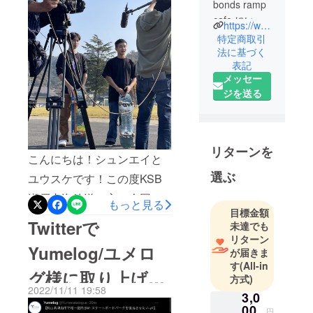
bonds ramp
た！
BRCが復活した際には皆さ
cafe にいつ
https://www.instagram.com/syunsuke_bonds
んに来て頂き、休業前の盛
も通ってい
特定商取引
るスケー
法に基づく
り上がりが早く戻ってくる
表記
ター2人組で
様にと思い、有効期限を設
メッセー
す！
ジを送る
けさせて頂き2023年4月1日
から2024年4月1日の1年間
としました。その期間内で
リターンを
あればいつでも利用可能に
こんにちは！シュンエイと
しています。ですので、有
選ぶ
ユウスケです！この度KSB
効期限には十分気をつけて
瀬戸内海放送の方に今回の
もっと見る
ご利用ください。続いて、
目標金額
クラウドファンディングに
Twitterで
未達でも
スケートボードのコンプ
ついて取材をしていただ
リターン
Yumelog/ユメロ
リートセットのリターン品
が届きま
き、「ニュースパーク
す
(All-in
についてです。本クラウド
グ様に取り上げて
KSB」にて放送していただ
方式)
ファンディングのwebペー
2022/11/11 19:58
きました！放送では店長の
3,0
いただきました！
00
ジには、「完成した状態で
円