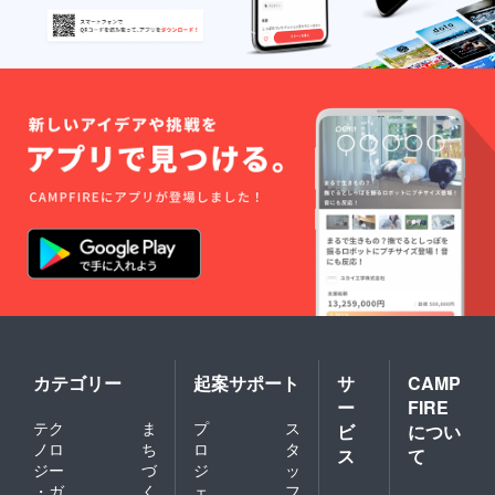
スポン
サー
欄、プ
ロ
フィー
ル欄
に、
「BRC
支援ラ
イ
ダー」
という
肩書き
をBRC
が公認
するも
ので
す。
BRCを
支援し
てい
て、
カテゴリー
起案サポート
サ
CAMP
BRCを
ー
FIRE
愛する
テク
ま
プ
ス
ライ
ビ
につい
ダー、
ノロ
ち
ロ
タ
ス
て
スケー
ジー
づ
ジ
ッ
ターだ
・ガ
く
ェ
フ