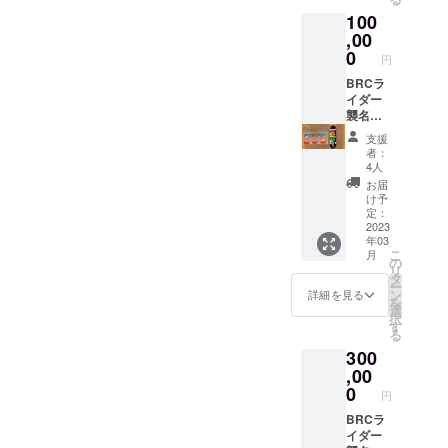
ダー」
分けて
100
という
利用可
肩書き
,00
能で
をBRC
す。 お
0
円
が公認
礼の手
するも
BRCラ
紙は支
ので
イダー
援して
す。
襲名権
くだ
BRCを
+スケー
さった
支援
支援し
トボー
お礼と
者：
てい
ドコン
して手
4人
て、
プリー
紙を郵
お届
BRCを
ト1セッ
送いた
け予
愛する
ト コン
します
定：
ライ
プリー
2023
年03
ダー、
トセッ
こ
月
スケー
ト内容
の
リ
ターだ
デッ
タ
ー
よ！と
キ、ト
ン
詳細を見る
を
いう自
ラッ
選
択
己ア
ク、
す
る
ピール
ウィー
300
につな
ル、ベ
げるも
アリン
,00
のです
グ、
0
円
デッキ
テープ
BRCラ
のセッ
イダー