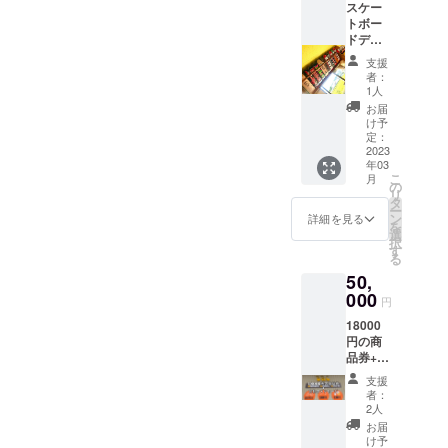
スケー
券を10
お伝え
トボー
枚では
致しま
ドデッ
なく
す。
キ ＊下
10000
支援
記のサ
円の商
者：
イズの
品券を1
1人
中から
枚お送
お届
備考欄
りしま
け予
に記入
す。 ＊
定：
をお願
2023
商品券
年03
いしま
の裏面
こ
月
す。ブ
に残高
の
リ
ランド
を記入
タ
ー
につき
する欄
ン
詳細を見る
を
まして
を設け
選
択
は店長
ますの
す
る
厳選の
で、券
50,
商品に
一枚で
なりま
000
数回に
円
すので
分けて
18000
ご了承
利用可
円の商
くださ
能で
品券+お
い。 ブ
す。 お
礼の手
ランド
礼の手
支援
紙 商品
例)
紙は支
者：
券は店
BAKER
援して
2人
頭で販
、
くだ
お届
売して
DOCUS
さった
け予