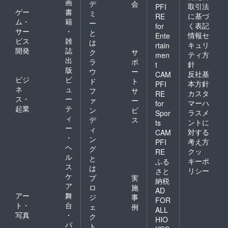
画
デ
会
取引法
PFI
ゲー
書
ミ
に基づ
RE
ム・
籍
ー
く表記
for
サー
・
と
情報セ
Ente
ビス
雑
は
キュリ
rtain
開発
誌
ク
サ
ティ方
men
出
ラ
ポ
針
t
版
ウ
ー
反社基
CAM
ビジ
ビ
ド
ト
本方針
PFI
ネ
ュ
フ
サ
カスタ
RE
ス・
ー
ァ
ー
マーハ
for
起業
テ
ン
ビ
ラスメ
Spor
ィ
デ
ス
ントに
ts
ー
ィ
対する
CAM
・
ン
考え方
PFI
ヘ
グ
クッ
RE
ル
と
キーポ
ふる
ス
は
リシー
さと
ケ
プ
実
納税
ア
ロ
施
AD
アー
舞
ジ
事
FOR
ト・
台
ェ
例
ALL
写真
・
ク
HIO
パ
ト