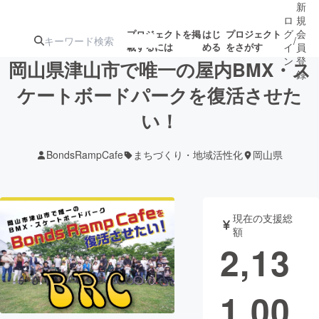
新
ロ
規
グ
会
プロジェクトを掲
はじ
プロジェクト
/
載するには
める
をさがす
イ
員
ン
登
岡山県津山市で唯一の屋内BMX・ス
録
ケートボードパークを復活させた
い！
人気のプロ
注目のリ
注目の新着プロ
募集終了が近いプ
もうすぐ公開
ジェクト
ターン
ジェクト
ロジェクト
されます
BondsRampCafe
まちづくり・地域活性化
岡山県
アート・写真
音楽
現在の支援総
テクノロジー・ガジェット
ゲーム・サ
額
2,13
映像・映画
書籍・雑誌
1,00
ビジネス・起業
チャレンジ