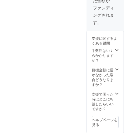
た金額が
BAKER
クラン
、
ク、ス
ファンディ
DOCUS
プロ
ングされま
、
ケッ
Krooke
ト、
す。
d など
チェー
デッキ
ン、リ
サイズ↓
アハ
支援に関するよ
7.3〜
ブ、サ
くある質問
7.5
ドル 全
7.75〜
て組み
手数料はいく
7.875
立てら
らかかります
8.0
れた状
か？
BRCラ
態でお
イダー
渡し致
目標金額に届
襲名権
しま
かなかった場
はSNS
す。 ＊
合どうなりま
などの
サイズ
すか？
スポン
につき
サー
まして
支援で困った
欄、プ
は備考
時はどこに相
ロ
欄に身
談したらいい
フィー
長、体
ですか？
ル欄
重、年
に、
齢、性
ヘルプページを
「BRC
別を書
見る
支援ラ
いてい
イ
ただ