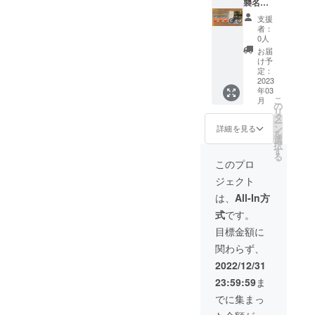
トで
襲名権
す。 完
+BMX
支援
成した
コンプ
者：
状態で
リート1
0人
お渡し
セット
お届
致しま
コンプ
け予
す。 ＊
リート
定：
下記の
セット
2023
年03
サイズ
内容 フ
こ
月
の中か
レー
の
リ
ら備考
ム、
タ
ー
欄に記
フォー
ン
詳細を見る
を
入をお
ク、ハ
選
択
願いし
ンド
す
る
ます。
ル、
このプロ
ブラン
バーエ
ジェクト
ドにつ
ンド、
きまし
グリッ
は、
All-In方
ては店
プ、ブ
式
です。
長厳選
レー
の商品
キ、ス
目標金額に
になり
テム、
関わらず、
ますの
フロン
でご了
トタイ
2022/12/31
承くだ
ヤ、リ
23:59:59
ま
さい。
アタイ
ブラン
ヤ、ペ
でに集まっ
ド例)
ダル、