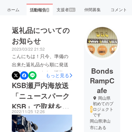
ホーム
支援者
仲間募集
コメント
活動報告
99+
4
返礼品についての
お知らせ
2023/03/22 21:52
こんにちは！只今、準備の
出来た返礼品から順に発送
Bonds
を行なっています。返礼品
もっと見る
RampC
について、少し追記してお
KSB瀬戸内海放送
afe
きますまず、パーク利用券
「ニュースパーク
と商品券の有効期限を設け
岡山県
初めてのプ
KSB」で取材をし
たことについてです。クラ
ロジェクト
2022/11/25 12:26
ウドファンディング立ち上
です
ていただきテレビ
岡山県津山
げ当初は有効期限はいらな
で放送されまし
市にある
いと思っていましたが、