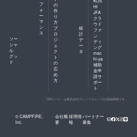
KOS
フ
の
HI
ォ
作
JFA
ー
り
クラ
マ
方
ウド
ン
プ
統
ファ
ス
ロ
計
ン
ソー
ジ
デ
ディ
シャ
ェ
ー
ング
ル
ク
タ
mac
グッ
ト
hi-ya
ド
の
補助
広
金申
め
請サ
方
ポー
ト
「QRコード」は株式会社デンソーウェーブの登録商標です。
© CAMPFIRE,
会社概
採用情
パートナー
Inc.
要
報
募集