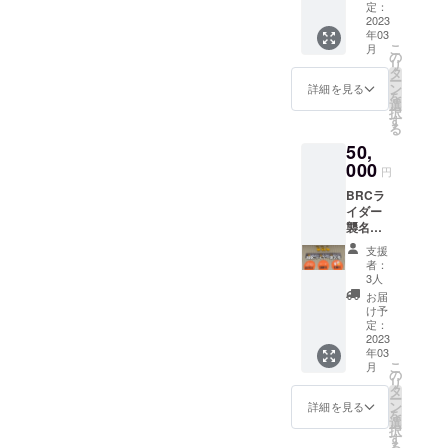
いる
、
定：
お礼と
グッズ
2023
Krooke
して手
年03
及び、
d など
紙を郵
こ
月
飲食で
デッキ
の
送いた
リ
利用で
サイズ↓
タ
します
ー
きま
7.3〜
ン
詳細を見る
を
す。 ＊
7.5
選
択
1000円
7.75〜
す
る
の商品
7.875
50,
券を18
8.0
枚では
000
円
なく
BRCラ
18000
イダー
円の商
襲名権
品券を1
これは
枚お送
支援
SNSな
りしま
者：
どのス
す。 ＊
3人
ポン
商品券
お届
サー
の裏面
け予
欄、プ
に残高
定：
ロ
2023
を記入
年03
フィー
する欄
こ
月
ル欄
を設け
の
リ
に、
ますの
タ
ー
「BRC
で、券
ン
詳細を見る
を
支援ラ
一枚で
選
択
イ
数回に
す
る