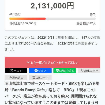
2,131,000
円
終了
42
%達成
目標金額
5,000,000
円
支援者数
187
人
このプロジェクトは、
2022/10/31
に募集を開始し、
187
人の支援
により
2,131,000
円の資金を集め、
2022/12/31
に募集を終了し
ました
もう一度プロジェクトをやってほしい
ポスト
シェア
LINEで送る
URLコピー
埋め込み
QRコード
岡山県津山市で唯一スケートボード・BMXを楽しめる場
所「Bonds Ramp Cafe」略して「BRC」！現在この
パークが、店主が病を患っており約8ヶ月間開けられな
い状況になっています！このままでは閉鎖してしまう可