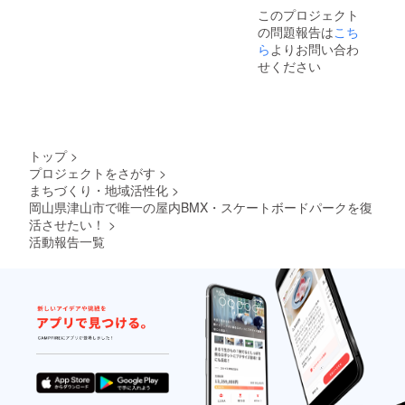
ダー」
き、こ
このプロジェクト
という
ちらで
の問題報告は
こち
肩書き
調整い
をBRC
たしま
ら
よりお問い合わ
が公認
す。ブ
せください
するも
ランド
ので
につき
す。
まして
BRCを
は店長
支援し
厳選の
てい
商品に
トップ
>
て、
なりま
プロジェクトをさがす
>
BRCを
すので
まちづくり・地域活性化
>
愛する
ご了承
ライ
くださ
岡山県津山市で唯一の屋内BMX・スケートボードパークを復
ダー、
い。 ブ
活させたい！
>
スケー
ランド
活動報告一覧
ターだ
例) FIT
よ！と
BIKE、
いう自
KINK
己ア
BMX、
ピール
SUBRO
につな
SA など
げるも
BRCラ
のです
イダー
襲名権
はSNS
などの