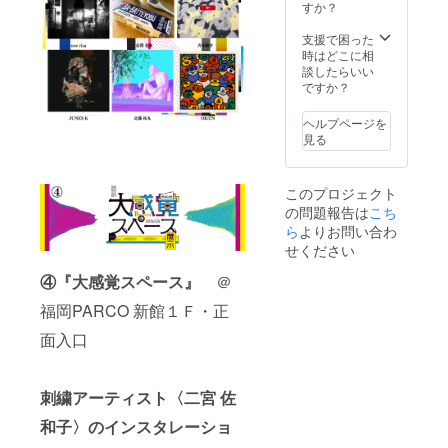
らのお
お選び
すか？
55 58
い。 ※
礼の
いただ
肩幅
価格は
メッ
くこと
支援で困った
42 46
税込
セージ
はでき
時はどこに相
50 54
み・送
（会場
ませ
談したらいい
袖丈
料込み
の様子
ん。 ※
ですか？
19 20
となり
も画像
サイズ
22 24
ます。
等で紹
をS・
脇仕様
※画像は
ヘルプページを
介！）
M・L・
丸胴仕
イメー
見る
・パル
XLから
様 ※価
ジで
コ感覚
お選び
格は税
す。
イベン
くださ
込み・
このプロジェクト
トオ
い。
送料込
の問題報告は
こち
フィ
S
みとな
シャル
ら
よりお問い合わ
M L XL
りま
キャン
身丈
す。 ※
せください
バス
66 69
画像は
トート
72 75
④『大感覚スペース』
＠
イメー
バッグ
身幅
ジで
｜ロゴ
福岡PARCO 新館１Ｆ・正
52 55
す。
カラー3
58 61
面入口
色コン
肩幅
プリー
47 50
ト！ ＜
53 56
キャン
袖丈
刺繍アーティスト〈二宮 佐
バス
60 61
トート
62 63 ※
和子〉のインスタレーショ
バッグ
価格は