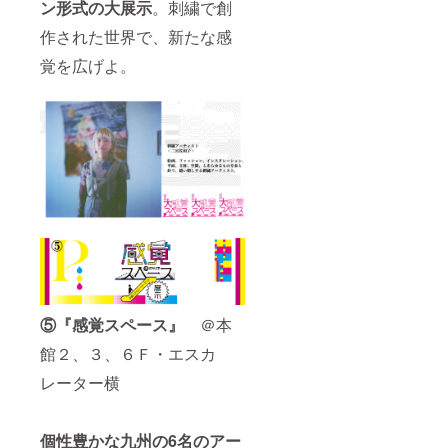
につい
ン形式の大展示
。刺繍で創
税込
て＞ ※
み・送
作された世界で、新たな感
内容
料込み
量：約
となり
覚を広げよ。
10リッ
ます。
トル／
※画像は
高さ
イメー
37cm・
ジで
横
す。
24cm・
マチ
12cm・
取っ手
55cm ※
画像と
少し色
味が異
なる場
合がご
ざいま
⑤『感覚スペース』
＠本
す。ご
了承く
館２、３、６Ｆ・エスカ
ださ
い。 ※
レーター横
画像は
イメー
ジで
す。 ＜
個性豊かな九州の6名のアー