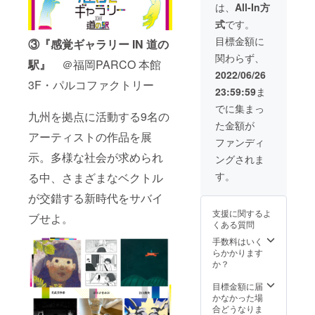
のカル
バーン
物とな
は、
All-In方
からお
チャー
ズ）」
り、そ
選びく
式
です。
イベン
より
れぞれ
ださ
トで
アート
絵柄が
目標金額に
い。
③『感覚ギャラリー IN 道の
す。ぜ
ペイン
異なり
関わらず、
ひ応援
トフー
ます。
駅』
＠福岡PARCO 本館
M L XL
をお願
ディー
絵柄を
2022/06/26
身丈
いいた
が登
3F・パルコファクトリー
お選び
69 73
23:59:59
ま
しま
場！ 1
いただ
77 身
す。こ
枚毎に
くこと
でに集まっ
幅 52
九州を拠点に活動する9名の
ちらの
MARU
はでき
55 58
た金額が
リター
がペイ
ませ
肩幅
アーティストの作品を展
ンは主
ントを
ん。 ※T
ファンディ
46 50
にイベ
施す豪
シャツ
54 袖
示。多様な社会が求められ
ングされま
ント開
華な商
のサイ
丈 20
催費用
品で
ズをS・
す。
22 24
る中、さまざまなベクトル
に使用
す。貴
M・L・
脇仕様
をさせ
重な機
が交錯する新時代をサバイ
XLから
丸胴仕
ていた
会にぜ
お選び
様 ※画
支援に関するよ
だきま
ブせよ。
ひ！ ※
くださ
像と少
くある質問
す。
商品1点
い。
し色味
【リ
物とな
手数料はいく
S
が異な
ターン
り、そ
らかかります
M L XL
る場合
内容】
れぞれ
か？
身丈
がござ
・パル
絵柄が
65 69
いま
コ感覚
異なり
目標金額に届
73 77
す。ご
実行委
ます。
かなかった場
身幅
了承く
員会か
絵柄を
合どうなりま
49 52
ださ