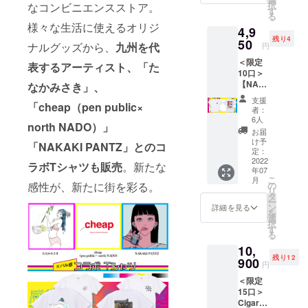
択
なコンビニエンスストア。
トに注
しイラ
す
リング
る
目！本
ストに
をぜ
様々な生活に使えるオリジ
4,9
イベン
注目！
ひ！ ※
残り4
ト限定T
50
本イベ
ピアス
ナルグッズから、
九州を代
円
シャツ
ント限
orイヤ
＜限定
です。
定Tシャ
表するアーティスト、「た
リング
10口＞
※サイズ
ツで
のご希
【NAK
をM・
なかみさき」、
す。 ※
望をお
AKI
L・XL
サイズ
選びく
支援
「cheap（pen public×
PANTZ
からお
をM・
ださ
者：
コラボT
選びく
L・XL
6人
い。 ※
north NADO）」
シャ
ださ
からお
商品1点
お届
ツ】パ
い。
選びく
け予
物とな
「NAKAKI PANTZ」とのコ
ルコ感
定：
ださ
り、そ
覚×アー
2022
M L XL
い。
れぞれ
ラボTシャツも販売
。新たな
年07
ティス
身丈
絵柄が
こ
月
ト 福岡
69 73
の
感性が、新たに街を彩る。
M L XL
異なり
リ
出身の
77 身
タ
身丈
ます。
ー
イラス
幅 52
ン
69 73
詳細を見る
絵柄を
を
トレー
55 58
選
77 身
お選び
択
ター
肩幅
す
幅 52
いただ
る
「NAK
46 50
55 58
くこと
10,
AKI
54 袖
肩幅
はでき
残り12
PANTZ
900
丈 20
46 50
ませ
円
」との
22 24
54 袖
ん。 ※
＜限定
コラボ
脇仕様
丈 20
ピアス/
15口＞
レー
丸胴仕
22 24
イヤリ
Cigaret
ションT
様 ※画
脇仕様
ングの