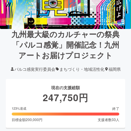
九州最大級のカルチャーの祭典
「パルコ感覚」開催記念！九州
アートお届けプロジェクト
パルコ感覚実行委員会
まちづくり・地域活性化
福岡県
現在の支援総額
247,750
円
終了
123
%達成
目標金額
200,000
円
支援者数
33
人