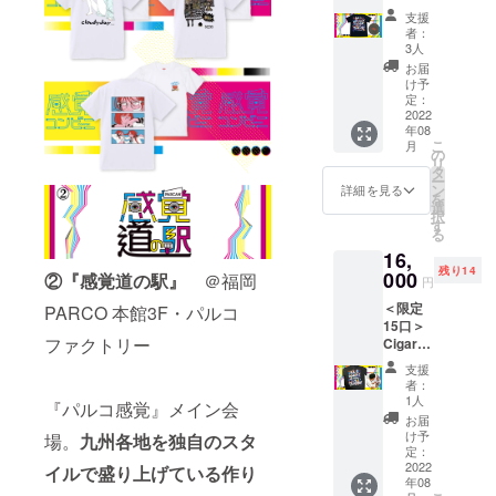
te-
シャツ
像と少
丸胴仕
サイ
支援
burns
が登
し色味
様 ※画
者：
ズ：(柄)
（シガ
場！
が異な
3人
像と少
タテ約
レット
2019
る場合
し色味
お届
1~2cm
バーン
年、地
がござ
け予
が異な
×ヨコ約
ズ）
元・福
定：
いま
る場合
1cm。1
ART ペ
2022
岡での
す。ご
がござ
点物に
年08
イントT
初個展
了承く
いま
つきサ
こ
月
シャツ
を機
の
ださ
す。ご
イズ変
リ
（描き
に、強
タ
い。 ※
了承く
動がご
ー
下ろ
く、可
ン
価格は
詳細を見る
ださ
ざいま
を
し） 福
愛く、
選
税込
い。 ※
す。 ※
択
岡を拠
自分ら
す
み・送
価格は
ピアス/
る
点に画
しい女
料込み
税込
イヤリ
16,
家、デ
性のイ
となり
み・送
ングの
残り14
ザイ
000
ラスト
②『感覚道の駅』
＠福岡
ます。
料込み
円
素材：
ナー、
レー
※画像は
となり
(柄)アク
＜限定
イラス
PARCO 本館3F・パルコ
ション
イメー
ます。
リル・
15口＞
トレー
が話題
ジで
※画像は
ステン
ファクトリー
Cigaret
ター、
を集め
す。
イメー
レス ※
te-
ペイン
てお
ジで
支援
価格は
burns
ター と
り、多
者：
す。
税込
（シガ
多彩に
くの
1人
『パルコ感覚』メイン会
み・送
レット
活動を
ファッ
お届
料込み
バーン
する
ション
け予
場。
九州各地を独自のスタ
となり
ズ）
MARU
定：
ブラン
ます。
ARTペ
2022
。彼が
イルで盛り上げている作り
ド、広
※画像は
年08
イント
行い創
告ビ
イメー