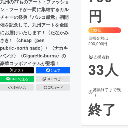
九州の77ものアート・ファッショ
円
ン・フードが一同に集結するカル
まちづくり・地域活性化
チャーの祭典「パルコ感覚」初開
催を記念して、九州アートを全国
CAMPFIRE for Social Good
CAMPFIRE Creation
123%
にお届けいたします！〈たなかみ
CAMPFIREふるさと納税
machi-ya
コミュニティ
目標金額は
さき〉〈cheap（pen
200,000円
pubric×north nado）〉〈ナカキ
パンツ〉〈Cigarette-burns〉の
支援者数
33
人
豪華コラボアイテムが登場！
ポスト
シェア
LINEで送る
URLコピー
埋め込み
QRコード
募集終了まで残
り
終了