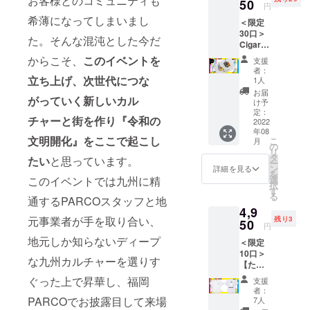
お客様とのコミュニティも
ルコ感
50
合がご
す。
円
覚」の
M L XL
ざいま
希薄になってしまいまし
＜限定
初開催
身丈
す。ご
30口＞
を記念
68 71
了承く
た。そんな混沌とした今だ
Cigaret
したオ
74 身
ださ
te-
リジナ
幅 50
からこそ、
このイベントを
い。 ※
支援
burns
ルTシャ
52.5 55
価格は
者：
（シガ
ツが登
立ち上げ、次世代につな
肩幅
1人
税込
レット
場！本
45.5 48
み・送
お届
がっていく新しいカル
バーン
イベン
50.5 袖
け予
料込み
ズ）
ト限定T
定：
丈
となり
チャーと街を作り『令和の
ART
2022
シャツ
19.5
ます。
年08
PIECE
です。
20.5
※画像は
文明開化』をここで起こし
こ
月
access
※サイズ
の
21.5 脇
イメー
リ
ory：ピ
をM・
タ
仕様 丸
ジで
たい
と思っています。
ー
アス or
L・XL
ン
胴仕様
詳細を見る
す。
を
イヤリ
からお
選
このイベントでは九州に精
※画像と
択
ング 福
選びく
す
少し色
る
岡を拠
通するPARCOスタッフと地
ださ
味が異
4,9
点に画
い。
なる場
元事業者が手を取り合い、
残り3
家、デ
50
合がご
円
ザイ
M L XL
ざいま
地元しか知らないディープ
＜限定
ナー、
身丈
す。ご
10口＞
イラス
68 71
了承く
な九州カルチャーを選りす
【たな
トレー
74 身
ださ
かみさ
ター、
幅 50
い。 ※
ぐった上で昇華し、福岡
支援
きコラ
ペイン
52.5 55
価格は
者：
ボTシャ
ター と
PARCOでお披露目して来場
肩幅
7人
税込
ツ】パ
多彩に