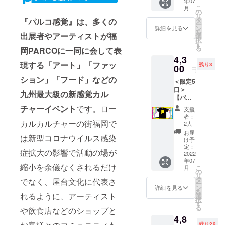
年07
ゴ：ブ
です。
トル／
こ
月
ルー 九
※サイズ
の
高さ
リ
州最大
をM・
タ
37cm・
『パルコ感覚』は、多くの
ー
級のカ
L・XL
ン
横
詳細を見る
を
ル
出展者やアーティストが福
からお
選
24cm・
択
チャー
選びく
す
マチ
る
岡PARCOに一同に会して表
イベン
ださ
12cm・
4,3
ト「パ
い。
取っ手
現する「アート」「ファッ
残り3
ルコ感
00
55cm ※
円
覚」の
M L XL
画像と
ション」「フード」などの
＜限定5
初開催
身丈
少し色
口＞
を記念
68 71
味が異
九州最大級の新感覚カル
【パル
したオ
74 身
なる場
コ感覚
リジナ
幅 50
チャーイベント
です。ロー
合がご
支援
イベン
ルTシャ
52.5 55
ざいま
者：
トオ
カルカルチャーの街福岡で
ツが登
肩幅
2人
す。ご
フィ
場！本
45.5 48
了承く
お届
は新型コロナウイルス感染
シャルT
イベン
50.5 袖
け予
ださ
シャ
ト限定T
定：
丈
い。 ※
症拡大の影響で活動の場が
ツ】ロ
2022
シャツ
19.5
価格は
年07
ゴ：イ
です。
20.5
税込
縮小を余儀なくされるだけ
こ
月
エロー
※サイズ
の
21.5 脇
み・送
リ
九州最
をM・
タ
仕様 丸
でなく、屋台文化に代表さ
料込み
ー
大級の
L・XL
ン
胴仕様
詳細を見る
となり
を
カル
からお
れるように、アーティスト
選
※画像と
ます。
択
チャー
選びく
す
少し色
※画像は
る
や飲食店などのショップと
イベン
ださ
味が異
イメー
4,8
ト「パ
い。
なる場
ジで
残り29