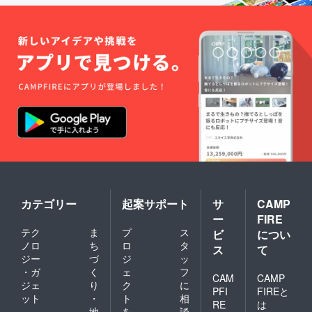
カテゴリー
起案サポート
サ
CAMP
ー
FIRE
テク
ま
プ
ス
ビ
につい
ノロ
ち
ロ
タ
ス
て
ジー
づ
ジ
ッ
・ガ
く
ェ
フ
CAM
CAMP
ジェ
り
ク
に
PFI
FIREと
ット
・
ト
相
RE
は
地
を
談