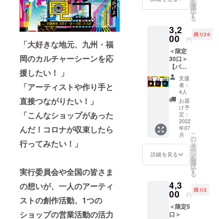
を
げるべ
選
択
く立ち
す
る
上がっ
3,2
た九州
残り26
最大級
00
円
「大好きな地元、九州・福
のカル
＜限定
チャー
岡のカルチャーシーンを応
30口＞
イベン
【パル
トで
援したい！ 」
コ感覚
す。ぜ
支援
イベン
ひ応援
者：
「アーティストや作り手と
トオ
をお願
4人
フィ
いいた
直接つながりたい！」
お届
シャル
しま
け予
キャン
「こんなショップがあった
す。こ
定：
バス
2022
ちらの
んだ！コロナが収束したら
年07
トート
リター
こ
月
バッ
ンはイ
の
行ってみたい！」
リ
グ】 九
ベント
タ
ー
州最大
開催費
ン
詳細を見る
を
級のカ
用に使
選
択
ル
用をさ
す
実行委員会や全国の皆さま
る
チャー
せてい
4,3
イベン
の想いが、一人のアーティ
ただき
残り2
ト「パ
00
ます。
円
ストの創作活動、1つの
ルコ感
【リ
＜限定5
覚」の
ターン
ショップの営業活動の活力
口＞
初開催
内容】