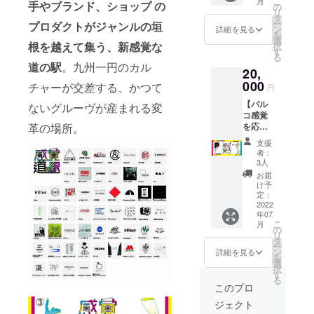
こ
月
フー
手やブランド、ショップ の
作活動
の
ジュア
ジで
リ
ディー
名
タ
ル、MV
す。
ー
プロダクトがジャンルの垣
（描き
「Cigar
ン
デザイ
詳細を見る
を
下ろ
ette-
選
ンなど
根を越えて集う、新感覚な
択
し） 福
burns
す
のクリ
る
岡を拠
（シガ
エイ
道の駅
。九州一円のカル
20,
点に画
レット
ティブ
家、デ
000
バーン
を手掛
チャーが交差する、かつて
円
ザイ
ズ）」
ける人
【パル
ナー、
ないグルーヴが産まれる変
より
気イラ
コ感覚
イラス
アート
スト
を応援
革の場所。
トレー
ペイン
レー
リター
ター、
トTシャ
ター！
支援
ンB】
ペイン
ツが登
本イベ
者：
パルコ
ター と
場！ T
3人
ントの
感覚は
多彩に
シャツ1
ための
お届
九州の
活動を
枚毎に
け予
描き下
アー
する
定：
MARU
ろしイ
ト・エ
2022
MARU
がペイ
ラスト
年07
ンタテ
。彼が
ントを
に注
こ
月
インメ
行い創
の
施す豪
目！本
リ
ントを
作活動
タ
華な商
イベン
ー
盛り上
名
ン
品で
詳細を見る
ト限定T
を
げるべ
「Cigar
選
す。貴
シャツ
択
く立ち
ette-
す
重な機
です。
る
上がっ
burns
会にぜ
このプロ
※サイズ
た九州
（シガ
ひ！ ※
をM・
ジェクト
最大級
レット
商品1点
L・XL