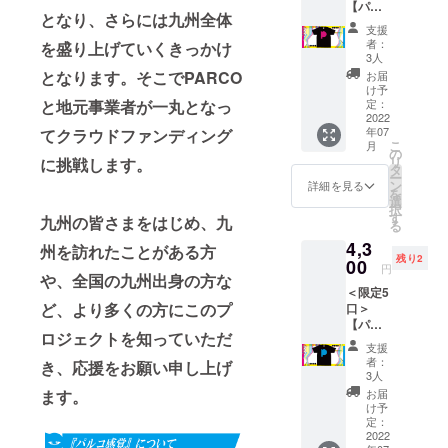
【パル
を記念
・パル
となり、さらには九州全体
コ感覚
したオ
コ感覚
支援
イベン
フィ
実行委
者：
を盛り上げていくきっかけ
トオ
シャル
員会か
3人
フィ
キャン
らのお
となります。そこでPARCO
お届
シャルT
バス
礼の
け予
シャ
と地元事業者が一丸となっ
トート
定：
メッ
ツ】ロ
2022
バッグ
セージ
年07
てクラウドファンディング
ゴ：ピ
が登
※お礼の
こ
月
ンク 九
場！本
の
メッ
リ
に挑戦します。
州最大
イベン
タ
セージ
ー
級のカ
ト限定
ン
はメー
詳細を見る
を
ル
アイテ
選
ルにて
択
チャー
ムで
す
お送り
九州の皆さまをはじめ、九
る
イベン
す。 ※
をさせ
4,3
ト「パ
ロゴカ
州を訪れたことがある方
ていた
残り2
ルコ感
00
ラーを
だきま
円
や、全国の九州出身の方な
覚」の
ピン
す。 ※
＜限定5
初開催
ク・ブ
価格は
ど、より多くの方にこのプ
口＞
を記念
ルー・
税込み
【パル
したオ
イエ
となり
ロジェクトを知っていただ
コ感覚
リジナ
ローか
ます。
支援
イベン
ルTシャ
らお選
※画像は
者：
き、応援をお願い申し上げ
トオ
ツが登
びくだ
3人
イメー
フィ
場！本
さい。
ます。
ジで
お届
シャルT
イベン
※内容
け予
す。
シャ
ト限定T
定：
量：約
ツ】ロ
2022
シャツ
10リッ