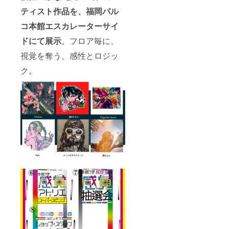
その他
ティスト作品を、福岡パル
につい
て＞ ※
コ本館エスカレーターサイ
お礼の
メッ
ドにて展示
。フロア毎に、
セージ
はメー
視覚を奪う、感性とロジッ
ルにて
お送り
ク。
をさせ
ていた
だきま
す。 ※
価格は
消費
税・送
料込み
となり
ます。
※画像は
イメー
ジで
す。