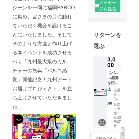
メッセー
シーンを一同に福岡PARCO
ジを送る
に集め、皆さまの目に触れ
ていただく機会を設けるこ
リターンを
とにいたしました。そして
そのような方達と作り上げ
選ぶ
る本イベントを成功させる
3,0
べく「九州最大級のカル
00
円
チャーの祭典「パルコ感
【パル
コ感覚
覚」開催記念！九州アート
を応援
リター
お届けプロジェクト」を立
支援
ンA】
者：
ち上げさせていただきまし
パルコ
2人
感覚は
お届
た。
九州の
け予
アー
定：
ト・エ
2022
年07
ンタテ
こ
月
インメ
の
リ
ントを
タ
ー
盛り上
ン
詳細を見る