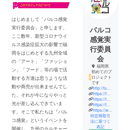
はじめまして「パルコ感覚
実行委員会」と申します。
パルコ
ここ数年、新型コロナウイ
感覚実
ルス感染症拡大の影響で福
行委員
岡をはじめとする九州全域
会
の「アート」「ファッショ
福岡県
ン」「フード」等の場で活
初めてのプ
ロジェクト
動する方達は思うような活
です
動や商売が出来ませんでし
http://fukuoka.parco.jp/page/parcokankaku
https://fukuoka.parco.jp/
た。それが今になりやっと
https://twitter.com/parco_fukuoka?ref_src=twsrc%5Egoogle%7Ctwcamp%5Eserp%7Ctwgr%5Eauthor
光が差し込んできていま
https://fukuoka.parco.jp/page/parcokankaku
https://www.instagram.com/parco_kankaku/
す。そこで私たちは『パル
特定商取引
コ感覚』というイベントを
法に基づく
表記
開催し、九州のカルチャー