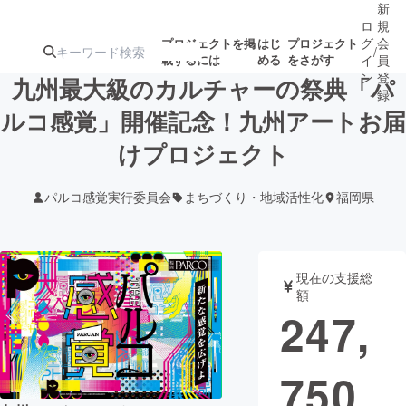
新
ロ
規
グ
会
プロジェクトを掲
はじ
プロジェクト
/
載するには
める
をさがす
イ
員
ン
登
九州最大級のカルチャーの祭典「パ
録
ルコ感覚」開催記念！九州アートお届
けプロジェクト
人気のプロ
注目のリ
注目の新着プロ
募集終了が近いプ
もうすぐ公開
ジェクト
ターン
ジェクト
ロジェクト
されます
パルコ感覚実行委員会
まちづくり・地域活性化
福岡県
アート・写真
音楽
現在の支援総
テクノロジー・ガジェット
ゲーム・サ
額
247,
映像・映画
書籍・雑誌
750
ビジネス・起業
チャレンジ