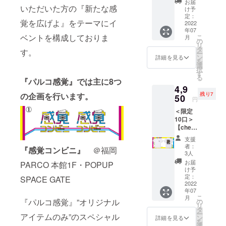
45.5 48
み・送
お届
ルコ感
いただいた方の『新たな感
活動を
50.5 袖
け予
料込み
覚×アー
する
定：
丈
となり
覚を広げよ』をテーマにイ
ティス
2022
MARU
19.5
ます。
年07
ト イン
。彼が
20.5
※画像は
ベントを構成しておりま
こ
月
スタグ
行い創
の
21.5 脇
イメー
リ
ラム
作活動
タ
仕様 丸
ジで
す。
ー
フォロ
名
ン
胴仕様
詳細を見る
す。
を
ワー30
「Cigar
選
※画像と
択
万人を
ette-
す
少し色
る
超え
『パルコ感覚』では主に8つ
burns
味が異
4,9
る、大
（シガ
なる場
残り7
の企画を行います。
人気イ
50
レット
合がご
円
ラスト
バーン
ざいま
＜限定
レー
ズ）」
す。ご
10口＞
ター
より
了承く
【chea
「たな
アート
ださ
pコラボ
かみさ
アクセ
い。 ※
支援
Tシャ
き」と
サリー
価格は
者：
『感覚コンビニ』
＠福岡
ツ】パ
のコラ
が登
3人
税込
ルコ感
ボレー
場！ 1
み・送
お届
PARCO 本館1F・POPUP
覚×アー
ションT
枚の絵
け予
料込み
ティス
シャツ
定：
から切
SPACE GATE
となり
ト 本イ
2022
が登
り出さ
ます。
年07
ベント
場！本
れる1点
※画像は
こ
月
のため
イベン
『パルコ感覚』”オリジナル
の
物の
イメー
リ
の描き
トのた
タ
アート
ジで
ー
アイテムのみ”のスペシャル
下ろし
めの描
ン
ピアス
詳細を見る
す。
を
イラス
き下ろ
選
orイヤ