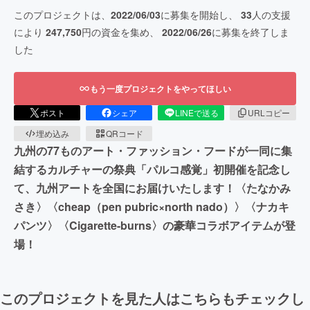
このプロジェクトは、
2022/06/03
に募集を開始し、
33
人の支援
により
247,750
円の資金を集め、
2022/06/26
に募集を終了しま
した
もう一度プロジェクトをやってほしい
ポスト
シェア
LINEで送る
URLコピー
埋め込み
QRコード
九州の77ものアート・ファッション・フードが一同に集
結するカルチャーの祭典「パルコ感覚」初開催を記念し
て、九州アートを全国にお届けいたします！〈たなかみ
さき〉〈cheap（pen pubric×north nado）〉〈ナカキ
パンツ〉〈Cigarette-burns〉の豪華コラボアイテムが登
場！
このプロジェクトを見た人はこちらもチェックし