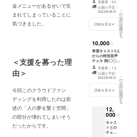
支援者：4人
チャージ料金の
サー
金メニューがあるせいで生
お届け予定：
無料券 有効期
まっし
こ
2022年06月
の
まれてしまっていることに
限:2022年6月
ぐらで
リ
タ
~2022年10月 受
す！ ・
ー
気づきました。
ン
け渡し方法:メー
ゴール
詳細を見る
を
選
ル送信
ドプロ
択
す
デュー
る
サー特
10,000
典
円
チャー
希望キャスト3人
ジ料金
からの特別音声
−100円
＜支援を募った理
チェキ 例(〇〇プ
受け渡
ロデューサー、
支援者：1人
し方法:
いつもご出勤あ
由＞
来店時
お届け予定：
りがとうござい
こ
2022年06月
にポイ
の
ます！お仕事大
リ
ント付
タ
変だと思います
ー
与
今回このクラウドファン
ン
が頑張ってくだ
詳細を見る
を
選
さい！) 店頭にて
択
ディングを利用したのは前
す
音声データQRが
る
ついているチェ
述の「人の夢を繋ぐ空間」
12,
キをお渡ししま
000
す。 有効期
円
の部分が壊れてしまいそう
限:2022年6月
キャス
~2022年10月 受
だったからです。
トとの
け渡し方法:店頭
チェキ
引き渡し