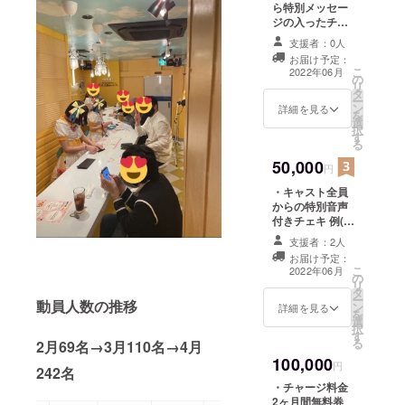
ら特別メッセー
日:2022
ご利用
ジの入ったチェ
年6月〜
下さ
キ チャージ料金
8月末で
い。 ※
支援者：0人
10回分無料券 有
予定の
お店の
お届け予定：
効期限:2022年6
合う日
制服貸
こ
2022年06月
の
月~2022年10月
与可能
リ
タ
受け渡し方法:店
です ※
ー
ン
頭引き渡し
詳細を見る
店舗飲
を
選
食物を
択
す
使用す
る
る場合
50,000
円
は別途
ご相談
・キャスト全員
くださ
からの特別音声
い
付きチェキ 例(〇
〇プロデュー
支援者：2人
サー、いつもご
お届け予定：
出勤ありがとう
こ
2022年06月
の
ございます！ お
リ
タ
仕事大変だと思
ー
動員人数の推移
ン
いますが、頑
詳細を見る
を
選
張ってくださ
択
す
い！) 店頭にて音
る
2月69名→3月110名→4月
声データQRがつ
100,000
いているチェキ
円
242名
をお渡ししま
・チャージ料金
す。 ・チャージ
2ヶ月間無料券