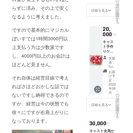
の
リ
業時間
タ
らずに済み、その上で安く
ー
内でも
ン
詳細を見る
を
OKで、
選
なるように考えました。
択
制限は
す
る
ありま
20,
せん。
ですので基本的にマジカル
営業時
000
円
間 平日
ぼいすでは1時間3000円以
キャス
17:00~
ト手作
上支払う方は少数派です
23:00
りケー
土日
し、4000円以上のお会計は
キ食事
14:00~
支援
会 店舗
21:00
者：
ほどんど見ません。
の2階を
上記以
0人
使っ
外のお
お届
て、1時
時間で
け予
それ自体は経営目線で考え
間ご指
利用可
定：
名の
2022
能で
ればさほどおかしな話では
年06
キャス
す。 オ
こ
月
トと2人
ないですし納得できるので
フ会イ
の
リ
で手作
ベン
タ
ー
すが、経営は今の状態でも
り料理
ト、ラ
ン
詳細を見る
を
の食事
イブ配
選
択
徐々にですが右肩上がりに
会を行
信、撮
す
る
わせて
影など
なっております。
30,000
頂きま
など お
円
す！ 提
好きな
キャスト全員か
供
用途に