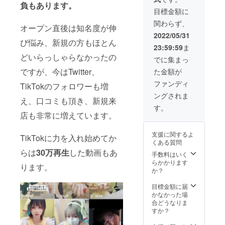
つもご出勤あり
負もあります。
がとうございま
目標金額に
す！お仕事大変
関わらず、
だと思いますが
オープン直後は知名度が伸
頑張ってくださ
2022/05/31
び悩み、新規の方もほとん
い！3~10行程
23:59:59
ま
度) 有効期
どいらっしゃらなかったの
限:2022年6月
でに集まっ
~2022年10月 受
ですが、今はTwitter、
た金額が
け渡し方法:店頭
引き渡し
ファンディ
TikTokのフォロワーも増
ングされま
え、口コミも頂き、新規来
す。
店も非常に増えています。
支援に関するよ
TikTokに力を入れ始めてか
くある質問
らは
30万再生
した動画もあ
手数料はいく
らかかります
ります。
か？
目標金額に届
かなかった場
合どうなりま
すか？