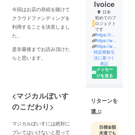
lvoice
今回はお店の存続を賭けて
日本
クラウドファンディングを
初めてのプ
ロジェクト
利用することを決意しまし
です
https://twitter.com/magicalvoice129
た。
https://www.magicalvoice.net/
https://www.tiktok.com/@magicalvoice129
是非最後までお読み頂けた
特定商取引
らと思います。
法に基づく
表記
メッセー
ジを送る
<マジカルぼいす
リターンを
のこだわり>
選ぶ
マジカルぼいすには絶対に
目標金額
ブレてはいけないと思って
未達でも