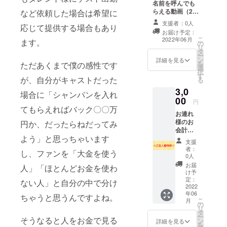
名前を呼んでも
らえる動画（20
など依頼した場合は希望に
秒前後） 備考欄
支援者：0人
応じて提供する場合もあり
に名前をお願い
お届け予定：
します！ 有効期
こ
2022年06月
ます。
の
限:2022年6月
リ
タ
~2022年10月 受
ー
ン
け渡し方法:メー
詳細を見る
を
ただあくまで僕の感性です
選
ル送信
択
す
が、自分がキャストだった
る
3,0
場合に「シャンパンを入れ
00
円
てもらえればバック〇〇万
お連れ
様のお
円か、だったらねだってみ
会計
よう」と思っちゃいます
3000円
支援
まで
者：
し、ファンを「大金を使う
100%
0人
OFF致
お届
人」「ほとんどお金を使わ
しま
け予
す。お
定：
ない人」と自分の中で分け
友達を
2022
年06
連れて
ちゃうと思うんですよね。
こ
月
行く口
の
リ
実にご
タ
ー
利用下
そうなると人をお金で見る
ン
詳細を見る
を