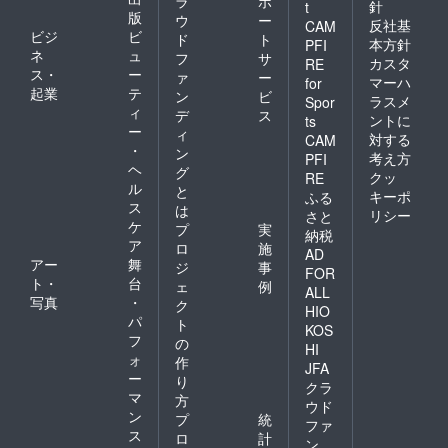
ラ
ポ
針
t
版
ウ
ー
反社基
CAM
ビジ
ビ
ド
ト
本方針
PFI
ネ
ュ
フ
サ
カスタ
RE
ス・
ー
ァ
ー
マーハ
for
起業
テ
ン
ビ
ラスメ
Spor
ィ
デ
ス
ントに
ts
ー
ィ
対する
CAM
・
ン
考え方
PFI
ヘ
グ
クッ
RE
ル
と
キーポ
ふる
ス
は
リシー
さと
ケ
プ
実
納税
ア
ロ
施
AD
アー
舞
ジ
事
FOR
ト・
台
ェ
例
ALL
写真
・
ク
HIO
パ
ト
KOS
フ
の
HI
ォ
作
JFA
ー
り
クラ
マ
方
ウド
ン
プ
統
ファ
ス
ロ
計
ン