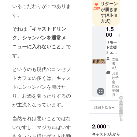
リターン
いるこだわりが１つありま
が届きま
す。
す
(All-in
方式)
1,5
それは
「キャストドリン
00
円
ク、シャンパンを通常メ
リモー
ニューに入れないこと」
で
ト支援
チェキ
す。
遠方の
支援
方に
者：
チェキ
0人
というのも現代のコンセプ
を郵送
お届
しま
トカフェの多くは、キャス
け予
す！ 有
定：
トにシャンパンを開けた
効期
2022
年06
限:2022
こ
月
り、お酒を奢ったりするの
年6月
の
リ
~2022
タ
が主流となっています。
ー
年10月
ン
詳細を見る
を
受け渡
選
択
し方法:
す
当然それは悪いことではな
る
メール
2,000
送信
いですし、マジカルぼいす
円
キャスト3人から
もタレント様にゲスト出勤