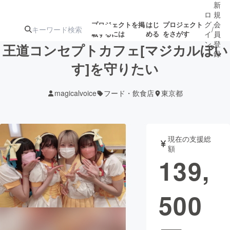
新
ロ
規
グ
会
プロジェクトを掲
はじ
プロジェクト
/
載するには
める
をさがす
イ
員
ン
登
王道コンセプトカフェ[マジカルぼい
録
す]を守りたい
人気のプロ
注目のリ
注目の新着プロ
募集終了が近いプ
もうすぐ公開
magicalvoice
フード・飲食店
東京都
ジェクト
ターン
ジェクト
ロジェクト
されます
アート・写真
音楽
現在の支援総
額
139,
テクノロジー・ガジェット
ゲーム・サ
500
映像・映画
書籍・雑誌
ビジネス・起業
チャレンジ