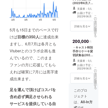
料金10回分無料
(2022年6月,7月
券 有効期
使用可) ・ご支援
限:2022年6月
支援者：0人
者様特別スポン
~2022年10月 受
お届け予定：
サー認定カード
こ
け渡し方法:店頭
2022年06月
の
・キャスト全員
リ
引き渡し
タ
からの特別メッ
ー
ン
セージ入りチェ
詳細を見る
を
5月も15日までのペースで行
選
キ 例(〇〇プロ
択
す
デューサー、い
る
けば
目標の350人
に達成出来
つもご出勤あり
200,000
がとうございま
円
ますし、6月7月は各月とも
す！お仕事大変
・キャスト特別
だと思いますが
Vtuberとのコラボ企画も進
手作りケーキ貸
頑張ってくださ
切試食会(2022
い！3~10行程
んでいるので、このまま
年6月or7月に実
度) 有効期
支援者：0人
施) ・チャージ料
ファンの方に応援してもら
限:2022年6月
お届け予定：
金3ヶ月間無料券
こ
~2022年10月 受
2022年06月
の
(2022年6月、7
えれば確実に7月には黒字達
リ
け渡し方法:店頭
タ
月、8月に使用
ー
引き渡し
ン
成出来ます。
可) ・ご支援者様
詳細を見る
を
選
特別スポンサー
択
す
認定カード ・
る
足を運んで頂けばコスパを
キャスト全員か
このプロ
らの特別メッ
ジェクト
含め必ず満足させられる
セージ入りチェ
キ 例(〇〇プロ
は、
All-In方
サービスを提供している自
デューサー、い
式
です。