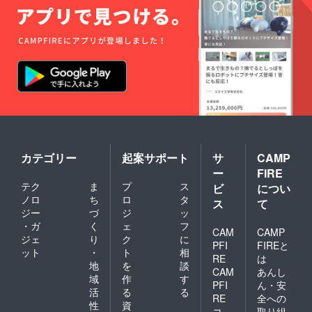
カテゴリー
起案サポート
サ
CAMP
ー
FIRE
テク
ま
プ
ス
ビ
につい
ノロ
ち
ロ
タ
ス
て
ジー
づ
ジ
ッ
・ガ
く
ェ
フ
CAM
CAMP
ジェ
り
ク
に
PFI
FIREと
ット
・
ト
相
RE
は
地
を
談
CAM
あんし
域
作
す
PFI
ん・安
活
る
る
RE
全への
性
資
コ
取り組