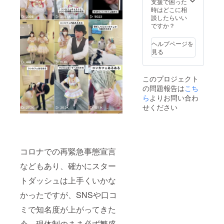
支援で困った
時はどこに相
談したらいい
ですか？
ヘルプページを
見る
このプロジェクト
の問題報告は
こち
ら
よりお問い合わ
せください
コロナでの再緊急事態宣言
などもあり、確かにスター
トダッシュは上手くいかな
かったですが、SNSや口コ
ミで知名度が上がってきた
今、現体制のまま必ず繁盛