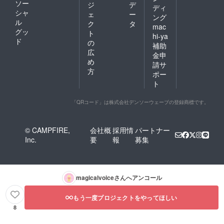
ソー
ジ
デ
ディ
シャ
ェ
ー
ング
ル
ク
タ
mac
グッ
ト
hi-ya
ド
の
補助
広
金申
め
請サ
方
ポー
ト
「QRコード」は株式会社デンソーウェーブの登録商標です。
© CAMPFIRE,
会社概
採用情
パートナー
Inc.
要
報
募集
magicalvoice
さんへアンコール
もう一度プロジェクトをやってほしい
8