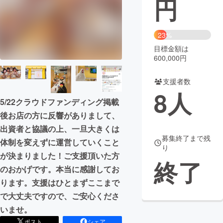
円
まちづくり・地域活性化
23%
目標金額は
CAMPFIRE for Social Good
CAMPFIRE Creation
600,000円
CAMPFIREふるさと納税
machi-ya
コミュニティ
支援者数
8
人
5/22クラウドファンディング掲載
後お店の方に反響がありまして、
出資者と協議の上、一旦大きくは
募集終了まで残
体制を変えずに運営していくこと
り
が決まりました！ご支援頂いた方
終了
のおかげです。本当に感謝してお
ります。支援はひとまずここまで
で大丈夫ですので、ご安心くださ
いませ。
ポスト
シェア