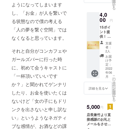
さい。
選
択
ようになってしまいます
※1グ
す
る
ルー
し、「お金」が人を繋いで
4,0
プ、1名
様のみ
00
円
る状態なので僕の考える
有効 ※
15ポイ
ご自身
「人の夢を繋ぐ空間」では
ント提
の割引
供！ 本
には使
なくなると思っています。
来1時間
えませ
支援
1ポイン
ん ※備
者：
トのみ
それと自分がコンカフェや
考欄に
2人
なので
お名前
お届
ガールズバーに行った時
すが、
（ハン
け予
15ポイ
ドル
定：
に、初めて会うキャストに
ント提
2022
ネーム
年06
供しま
可）を
「一杯頂いていいです
こ
月
す！ 30
ご記入
の
リ
ポイン
下さい
タ
か？」と聞かれてゲンナリ
ー
トで
有効期
ン
詳細を見る
を
ゴール
したり、お金を使いたくは
限：
選
択
ドプロ
2022年
す
る
ないけど「女の子にもドリ
デュー
6月〜
サーな
5,000
2022年
円
ンクを出さないと申し訳な
のです
9月
店長兼竹より直
がゴー
い」というようなネガティ
接感謝のお礼と
ルドプ
メールをさせて
ロ
ブな感情が、お酒などの課
頂きます。
デュー