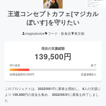
王道コンセプトカフェ[マジカル
ぼいす]を守りたい
magicalvoice
フード・飲食店
東京都
現在の支援総額
139,500
円
終了
23
%達成
目標金額
600,000
円
支援者数
8
人
このプロジェクトは、
2022/05/17
に募集を開始し、
8
人の支援に
より
139,500
円の資金を集め、
2022/05/31
に募集を終了しまし
た