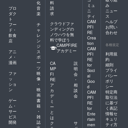
化
料
ミュ
み
プロ
音
請
ニ
ニュー
ダク
楽
求
ティ
ス
ト
CAM
ヘルプ
クラウドファ
フー
チ
PFI
お問い
ンディングの
ド・
ャ
RE
合わせ
ノウハウを無
飲食
レ
Crea
料で学ぼう
店
ン
tion
各種規定
CAMPFIRE
ジ
CAM
アカデミー
アニ
ス
利用規
PFI
メ・
ポ
約
RE
漫画
ー
CA
説
細則
for
ツ
MP
明
プライ
Soci
ファ
映
FI
会
バシー
al
ッ
像
RE
・
ポリ
Goo
ショ
・
ア
相
シー
d
ン
映
カ
談
特定商
CAM
画
デ
会
取引法
PFI
ゲー
書
ミ
に基づ
RE
ム・
籍
ー
く表記
for
サー
・
と
情報セ
Ente
ビス
雑
は
キュリ
rtain
開発
誌
ク
サ
ティ方
men
出