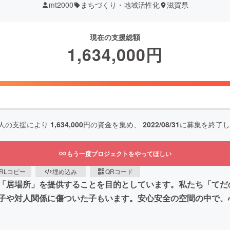
mt2000
まちづくり・地域活性化
滋賀県
現在の支援総額
1,634,000
円
人の支援により
1,634,000
円の資金を集め、
2022/08/31
に募集を終了し
もう一度プロジェクトをやってほしい
RLコピー
埋め込み
QRコード
「居場所」を提供することを目的としています。私たち「てだ
子や対人関係に傷ついた子もいます。安心安全の空間の中で、