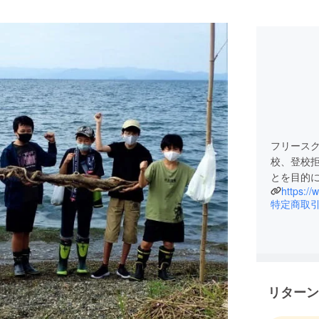
フリース
校、登校
とを目的
https:/
特定商取
リターン