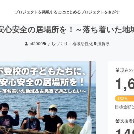
プロジェクトを掲載するには
はじめる
プロジェクトをさがす
安心安全の居場所を！～落ち着いた地
mt2000
まちづくり・地域活性化
滋賀県
注目のリターン
注目の新着プロジェクト
募集終了が近いプロジェクト
も
現在の
音楽
舞台・パフォーマンス
1,
ゲーム・サービス開発
フード・飲食店
163%
書籍・雑誌出版
アニメ・漫画
目標金額は1
支援者
チャレンジ
ビューティー・ヘルスケ
14