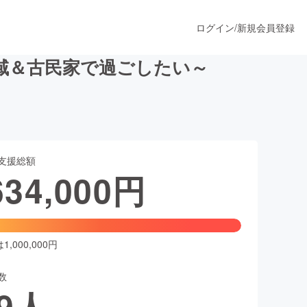
ログイン
/
新規会員登録
域＆古民家で過ごしたい～
うすぐ公開されます
支援総額
プロダクト
634,000
円
ファッション
スポーツ
,000,000円
数
ア
ソーシャルグッド
9
人