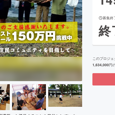
募集終
CAMPFIRE for Social Good
CAMPFIRE Creation
終
CAMPFIREふるさと納税
machi-ya
コミュニティ
このプロジェ
1,634,000
円