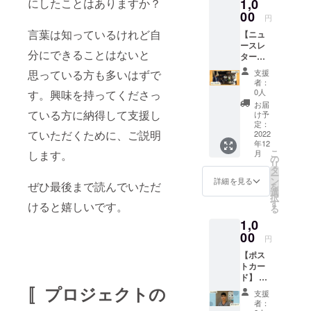
1,0
にしたことはありますか？
て、REIのス
00
円
タッフは日
言葉は知っているけれど自
【ニュ
本人と外国
ースレ
分にできることはないと
人ボラン
ター】
感謝の
ティアで
支援
思っている方も多いはずで
気持ち
者：
す。REIは、
を込め
0人
す。興味を持ってくださっ
すでに現地
て、REI
お届
の活動
ている方に納得して支援し
で難民のた
け予
をご報
定：
めに働いて
ていただくために、ご説明
告する
2022
年12
いる経験豊
ニュー
こ
月
します。
スレ
の
かな団体を
リ
ターの
タ
ー
通じてプロ
受信者
ン
詳細を見る
ぜひ最後まで読んでいただ
を
リスト
ジェクト基
選
択
にお名
す
けると嬉しいです。
金を提供し
る
前を登
ます。その
1,0
録させ
ていた
00
ため、最も
円
だきま
必要とされ
【ポス
す。
トカー
ている場所
REIの取
ド】 感
り組み
に迅速且つ
謝の気
〚プロジェクトの
をより
支援
直接援助が
持ちを
詳しく
者：
込め