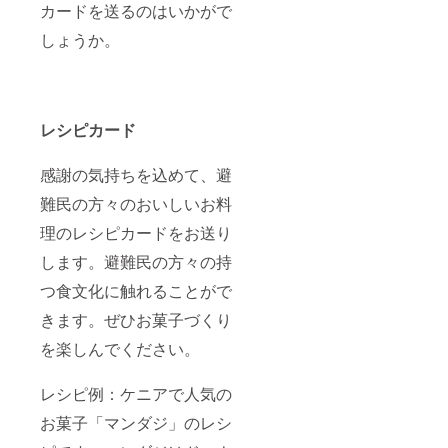
カードを送るのはいかがで
Window
s 8.1以
しょうか。
降、
Mac 3
つの最
新バー
ジョン
iPhone
レシピカード
4つの最
新バー
感謝の気持ちを込めて、避
ジョ
ン、
難民の方々のおいしいお料
Android
2つの最
理のレシピカードをお送り
新バー
ジョン
します。避難民の方々の持
【一つ
の講演
つ食文化に触れることがで
におけ
る人数
きます。ぜひお菓子づくり
制限】
を楽しんでください。
50人程
度まで
（ご相
レシピ例：ケニアで人気の
談くだ
さい）
お菓子「マンダジ」のレシ
【講演
者の交