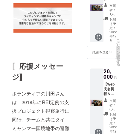
企業で
シピ
記入く
ニュー
きるよ
支援
カー
ださ
スレ
うにな
者：
ド】 ・
い。ご
ターの
1人
りまし
WEB氏
希望さ
受信者
た。
お届
名掲載
れない
リスト
け予
REIの
場合、
定：
にお名
Webサ
2022
その旨
前を登
年12
イトに
ご記入
録させ
こ
月
氏名を
くださ
の
ていた
リ
掲載い
い。 ・
タ
だきま
ー
たしま
ポスト
ン
す。
詳細を見る
を
す。 ※
カード
選
REIの取
択
支援
感謝の
す
り組み
〚応援メッセー
る
時、必
気持ち
をより
20,
ず備考
を込め
詳しく
ジ〛
欄に掲
000
て、REI
知って
円
載を希
の支援
いただ
【Web
望され
する避
ける
氏名掲
るお名
難民プ
ニュー
ボランティアの川田さん
載＆
前をご
ロジェ
スレ
ニュー
記入く
クトで
ター
支援
は、2018年にREI定例の支
スレ
ださ
REIメン
は、
者：
ター】
い。ご
バーが
0人
メール
援プロジェクト視察旅行に
・Web
希望さ
取材し
にてお
お届
氏名掲
れない
同行。チームと共にタイ
たス
け予
送りし
載 REI
場合、
定：
トー
ます。
のWeb
2022
ミャンマー国境地帯の避難
その旨
リー
年12
サイト
ご記入
を、そ