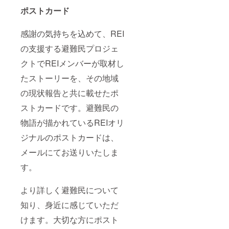
ていた
ポストカード
だきま
す。
【講演
感謝の気持ちを込めて、REI
時間】
の支援する避難民プロジェ
人数に
より60
クトでREIメンバーが取材し
分-90分
【実施
たストーリーを、その地域
可能な
場所】
の現状報告と共に載せたポ
・東京
近郊
ストカードです。避難民の
（ご相
談くだ
物語が描かれているREIオリ
さい）
ジナルのポストカードは、
・オン
ライン
メールにてお送りいたしま
使用
する
す。
ツー
ル：
ZOOM
より詳しく避難民について
使用
ツール
知り、身近に感じていただ
の動作
けます。大切な方にポスト
環境：
PC