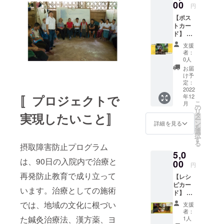
ていた
00
のレシ
しょう
円
だきま
ピで
か。
【ポス
す。
す。マ
トカー
REIの取
ンダジ
ド】 感
り組み
はドー
謝の気
をより
ナツの
支援
持ちを
詳しく
ような
者：
込め
知って
お菓子
0人
て、REI
いただ
です。
お届
の支援
ける
REIで
け予
する避
ニュー
定：
は、避
難民プ
2022
スレ
難民能
年12
〚プロジェクトで
ロジェ
ター
力開発
こ
月
クトで
は、
の
プログ
リ
REIメン
メール
実現したいこと〛
タ
ラムを
ー
バーが
にてお
ン
支援し
詳細を見る
を
取材し
送りし
選
まし
択
たス
ます。
す
た。ル
る
トー
摂取障害防止プログラム
ワンダ
5,0
リー
出身の
は、90日の入院内で治療と
を、そ
00
避難民
円
の地域
がマン
再発防止教育で成り立って
【レシ
の現状
ダジ販
ピカー
報告と
売店を
います。治療としての施術
ド】 感
共に載
企業で
謝の気
せたポ
きるよ
では、地域の文化に根づい
支援
持ちを
スト
うにな
者：
込め
カード
た鍼灸治療法、漢方薬、ヨ
1人
りまし