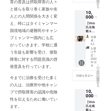
人気の
選
カード
育の普及は摂取障害の人々
択
※支援
お菓子
す
を送る
る
時、必
「マン
と彼らを取り巻く家族や友
のはい
10,
ず備考
ダジ」
かがで
人との人間関係を大きく変
欄に掲
000
のレシ
しょう
円
載を希
ピで
か。
え、時にはタイミャンマー
【Web
望され
す。マ
氏名掲
るお名
ンダジ
国境地域の避難民やキャン
載＆ポ
前をご
はドー
スト
記入く
ナツの
支援
プミャンマー国内にも広
カー
ださ
ような
者：
ド】 ・
い。ご
お菓子
0人
がっていきます。学校に通
Web氏
希望さ
です。
お届
名掲載
れない
う生徒も影響を受け、接取
REIで
け予
REIの
場合、
定：
は、避
障害に対する問題意識の啓
Webサ
2022
その旨
難民能
年12
イトに
ご記入
力開発
こ
月
発普及を行っています。
氏名を
くださ
の
プログ
リ
掲載い
い。 ・
タ
ラムを
ー
たしま
ニュー
ン
支援し
詳細を見る
今までに治療を受けた多く
を
す。 ※
スレ
選
まし
択
支援
ター 感
す
た。ル
の人は、治療所や他キャン
る
時、必
謝の気
ワンダ
10,
ず備考
持ちを
プで摂取障害の認識や危険
出身の
欄に掲
000
込め
避難民
円
載を希
性を伝えるために働いてい
て、REI
がマン
【Web
望され
の活動
ダジ販
ます。
氏名掲
るお名
をご報
売店を
載＆レ
前をご
告する