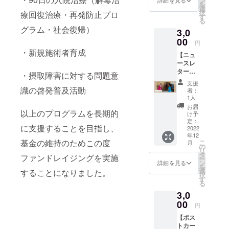
ン
詳細を見る
を
をお送
スト
選
択
療回復治療・再発防止プロ
りしま
カード
す
る
す。避
は、
グラム・社会復帰）
3,0
難民の
メール
方々の
00
にてお
円
持つ食
送りい
・新規施術者育成
【ニュ
文化に
たしま
ースレ
触れる
す。 よ
ター】
ことが
り詳し
・摂取障害に対する問題意
感謝の
できま
く避難
支援
気持ち
す。ぜ
識の啓発普及活動
民につ
者：
を込め
ひお菓
いて知
1人
て、REI
子づく
り、身
お届
の活動
以上のプログラムを長期的
りを楽
近に感
け予
をご報
しんで
定：
じてい
に支援することを目指し、
告する
2022
くださ
ただけ
年12
ニュー
い。 レ
ます。
基金の維持のためこの度
こ
月
スレ
シピ
の
大切な
リ
ターの
例：ケ
タ
方にポ
ファンドレイジングを実施
ー
受信者
ニアで
ン
スト
詳細を見る
を
リスト
人気の
選
カード
することになりました。
択
にお名
お菓子
す
を送る
る
前を登
「マン
のはい
3,0
録させ
ダジ」
かがで
ていた
00
のレシ
しょう
円
だきま
ピで
か。
【ポス
す。
す。マ
トカー
REIの取
ンダジ