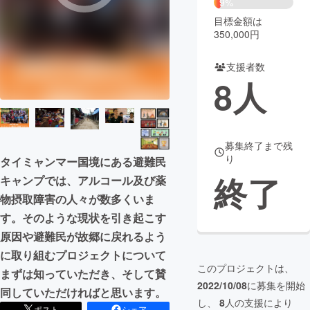
9%
目標金額は
まちづくり・地域活性化
350,000円
支援者数
CAMPFIRE for Social Good
CAMPFIRE Creation
8
人
CAMPFIREふるさと納税
machi-ya
コミュニティ
募集終了まで残
り
タイミャンマー国境にある避難民
終了
キャンプでは、アルコール及び薬
物摂取障害の人々が数多くいま
す。そのような現状を引き起こす
原因や避難民が故郷に戻れるよう
に取り組むプロジェクトについて
このプロジェクトは、
まずは知っていただき、そして賛
2022/10/08
に募集を開始
同していただければと思います。
し、
8
人の支援により
ポスト
シェア