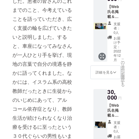
した。患者の皆さんのこれ
載を希
て、REI
りを楽
近に感
【Web
望され
の活動
しんで
までのこと、今考えている
じてい
氏名掲
るお名
をご報
くださ
ただけ
載＆レ
前をご
告する
ことを語っていただき、広
い。 レ
ます。
シピ
記入く
ニュー
シピ
大切な
支援
カー
く支援の輪を広げていきた
ださ
スレ
例：ケ
者：
方にポ
ド】 ・
い。ご
ターの
0人
ニアで
スト
いと説明しました。する
WEB氏
希望さ
受信者
人気の
お届
カード
名掲載
れない
リスト
け予
お菓子
を送る
と、車座になってみなさん
REIの
場合、
定：
にお名
「マン
のはい
Webサ
2022
その旨
前を登
ダジ」
かがで
が一人ひとり手を挙げ、現
年12
イトに
ご記入
録させ
のレシ
しょう
こ
月
氏名を
くださ
の
ていた
地の言葉で自分の境遇を静
ピで
か。
リ
掲載い
い。 ・
タ
だきま
す。マ
ー
たしま
ポスト
かに語ってくれました。な
ン
す。
詳細を見る
ンダジ
を
す。 ※
カード
選
REIの取
はドー
択
かには、イスラム系の高校
支援
感謝の
す
り組み
ナツの
る
時、必
気持ち
をより
ような
教師だったときに生徒から
30,
ず備考
を込め
詳しく
お菓子
欄に掲
000
て、REI
知って
です。
円
のいじめにあって、アル
載を希
の支援
いただ
REIで
【Web
望され
する避
ける
は、避
コール依存症となり、教師
氏名掲
るお名
難民プ
ニュー
難民能
載＆
前をご
ロジェ
生活が続けられなくなり治
スレ
力開発
ニュー
記入く
クトで
ター
プログ
支援
スレ
ださ
療を受けるに至ったという
REIメン
は、
者：
ラムを
ター】
い。ご
バーが
0人
メール
支援し
３０代ぐらいの男性もいま
・Web
希望さ
取材し
にてお
お届
まし