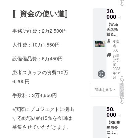
支援
ター 感
す
できま
く避難
る
時、必
謝の気
す。ぜ
民につ
30,
ず備考
持ちを
〚資金の使い道〛
ひお菓
いて知
欄に掲
000
込め
子づく
り、身
円
載を希
て、REI
りを楽
近に感
【Web
望され
の活動
しんで
じてい
氏名掲
るお名
事務所経費：2万2,500円
をご報
くださ
ただけ
載＆レ
前をご
告する
い。 レ
ます。
シピ
記入く
ニュー
シピ
大切な
支援
人件費：10万1,550円
カー
ださ
スレ
例：ケ
者：
方にポ
ド】 ・
い。ご
ターの
0人
ニアで
スト
WEB氏
希望さ
受信者
人気の
お届
カード
設備備品費：6万450円
名掲載
れない
リスト
け予
お菓子
を送る
REIの
場合、
定：
にお名
「マン
のはい
Webサ
2022
その旨
前を登
ダジ」
かがで
患者スタッフの食費:10万
年12
イトに
ご記入
録させ
のレシ
しょう
こ
月
氏名を
くださ
の
ていた
ピで
6,200円
か。
リ
掲載い
い。 ・
タ
だきま
す。マ
ー
たしま
ポスト
ン
す。
詳細を見る
ンダジ
を
す。 ※
カード
選
手数料：3万4,650円
REIの取
はドー
択
支援
感謝の
す
り組み
ナツの
る
時、必
気持ち
をより
ような
50,
ず備考
※実際にプロジェクトに拠出
を込め
詳しく
お菓子
欄に掲
000
て、REI
知って
です。
円
する総額の約15％を今回は
載を希
の支援
いただ
REIで
【REI事
望され
する避
ける
は、避
募集させていただきます。
務局長
るお名
難民プ
ニュー
難民能
による
前をご
ロジェ
スレ
力開発
講演
記入く