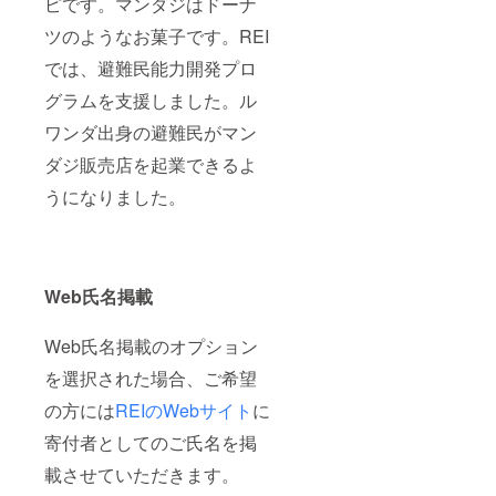
ピです。マンダジはドーナ
通費や
滞在
ツのようなお菓子です。REI
費】 聴
では、避難民能力開発プロ
衆され
る方の
グラムを支援しました。ル
負担で
お願い
ワンダ出身の避難民がマン
しま
す。 そ
ダジ販売店を起業できるよ
の他講
演を受
うになりました。
ける際
の条件
は、特
にあり
ませ
Web氏名掲載
ん。
Web氏名掲載のオプション
を選択された場合、ご希望
の方には
REIのWebサイト
に
寄付者としてのご氏名を掲
載させていただきます。