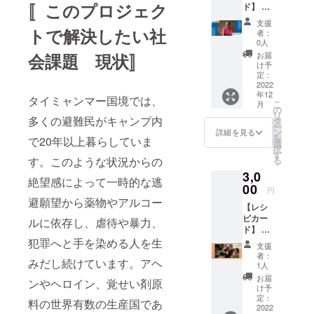
〚このプロジェク
ド】 感
り組み
はドー
謝の気
をより
ナツの
支援
持ちを
詳しく
トで解決したい社
ような
者：
込め
知って
お菓子
0人
て、REI
いただ
です。
お届
会課題 現状〛
の支援
ける
REIで
け予
する避
ニュー
定：
は、避
難民プ
2022
スレ
難民能
年12
ロジェ
ター
力開発
タイミャンマー国境では、
こ
月
クトで
は、
の
プログ
リ
REIメン
多くの避難民がキャンプ内
メール
タ
ラムを
ー
バーが
にてお
ン
支援し
詳細を見る
を
で20年以上暮らしていま
取材し
送りし
選
まし
択
たス
ます。
す
た。ル
る
す。このような状況からの
トー
ワンダ
3,0
リー
出身の
絶望感によって一時的な逃
を、そ
00
避難民
円
の地域
がマン
避願望から薬物やアルコー
【レシ
の現状
ダジ販
ピカー
報告と
ルに依存し、虐待や暴力、
売店を
ド】 感
共に載
起業で
謝の気
犯罪へと手を染める人を生
せたポ
きるよ
支援
持ちを
スト
うにな
者：
みだし続けています。アヘ
込め
カード
1人
りまし
て、避
です。
た。
お届
ンやヘロイン、覚せい剤原
難民の
避難民
け予
方々の
の物語
定：
料の世界有数の生産国であ
おいし
2022
が描か