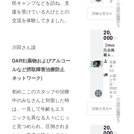
こ
月
民キャンプなどを訪ね、支
に氏名
くださ
の
の地域
リ
を掲載
い。 ・
タ
の現状
援を受けている人びととの
ー
いたし
レシピ
ン
報告と
詳細を見る
を
ます。
カード
選
共に載
交流を体験してきました。
択
※支援
感謝の
す
せたポ
る
時、必
気持ち
スト
20,
ず備考
を込め
カード
欄に掲
000
て、避
です。
円
載を希
難民の
避難民
【Web
望され
川田さん談
方々の
の物語
氏名掲
るお名
おいし
が描か
載＆ポ
前をご
いお料
れてい
スト
DARE(薬物およびアルコー
記入く
理のレ
るREIオ
支援
カー
ださ
シピ
リジナ
者：
ルなど摂取障害治療防止
ド】 ・
い。ご
カード
0人
ルのポ
Web氏
希望さ
をお送
スト
お届
ネットワーク)
名掲載
れない
りしま
け予
カード
REIの
場合、
定：
す。避
は、
Webサ
2022
その旨
難民の
メール
初めここのスタッフや治療
年12
イトに
ご記入
方々の
にてお
こ
月
氏名を
くださ
の
持つ食
中のみなさんと対面した時
送りい
リ
掲載い
い。 ・
タ
文化に
たしま
ー
たしま
は、一見して年齢もエス
ニュー
ン
触れる
詳細を見る
す。 よ
を
す。 ※
スレ
選
ことが
り詳し
択
ニックも異なる人々にじっ
支援
ター 感
す
できま
く避難
る
時、必
謝の気
す。ぜ
民につ
と見つめられ、圧倒されま
20,
ず備考
持ちを
ひお菓
いて知
欄に掲
000
込め
子づく
り、身
円