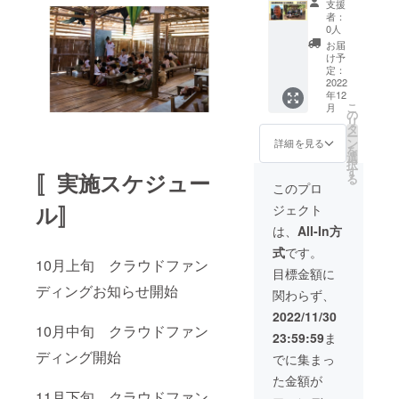
クトで
ター
プログ
支援
会】
ださ
REIメン
は、
者：
ラムを
REI事務
い。ご
バーが
0人
メール
支援し
局長
希望さ
取材し
にてお
お届
まし
Jane
れない
たス
け予
送りし
た。ル
Bestに
場合、
定：
トー
ます。
ワンダ
よる講
2022
その旨
リー
出身の
年12
演会を
ご記入
を、そ
避難民
こ
月
開催い
くださ
の
の地域
がマン
リ
たしま
い。 ・
タ
の現状
ダジ販
ー
す。日
レシピ
ン
報告と
詳細を見る
売店を
を
本を拠
カード
選
共に載
企業で
択
点に避
感謝の
す
せたポ
きるよ
〚実施スケジュー
る
難民支
気持ち
スト
このプロ
うにな
援活動
を込め
カード
りまし
ル〛
ジェクト
を20年
て、避
です。
た。
以上続
難民の
避難民
は、
All-In方
け、REI
方々の
の物語
式
です。
が現在
おいし
が描か
10月上旬 クラウドファン
支援し
いお料
れてい
目標金額に
ている
理のレ
るREIオ
ディングお知らせ開始
関わらず、
ケニ
シピ
リジナ
ア、レ
カード
ルのポ
2022/11/30
バノ
をお送
スト
10月中旬 クラウドファン
23:59:59
ま
ン、タ
りしま
カード
イ/ミャ
ディング開始
す。避
は、
でに集まっ
ンマー
難民の
メール
た金額が
の避難
方々の
にてお
11月下旬 クラウドファン
民キャ
持つ食