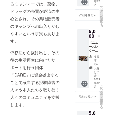
年12
いお料
れてい
るミャンマーでは、薬物、
こ
月
理のレ
るREIオ
の
リ
シピ
リジナ
ドラッグの売買が経済の中
タ
ー
カード
ルのポ
ン
詳細を見る
を
心とされ、その薬物販売者
をお送
スト
選
択
りしま
カード
す
る
のキャンプへの出入りがし
す。避
は、
5,0
難民の
メール
やすいという事実もありま
方々の
00
にてお
円
持つ食
送りい
す。
【ニュ
文化に
たしま
ースレ
触れる
す。 よ
ター】
ことが
り詳し
依存症から抜け出し、その
感謝の
できま
く避難
支援
気持ち
す。ぜ
後の生活再生に向けたサ
民につ
者：
を込め
ひお菓
いて知
0人
ポートを行う団体
て、REI
子づく
り、身
お届
の活動
りを楽
近に感
け予
「DARE」に資金拠出する
をご報
しんで
定：
じてい
告する
2022
くださ
ただけ
ことで該当する摂取障害の
年12
ニュー
い。 レ
ます。
こ
月
スレ
シピ
の
大切な
人々や本人たちを取り巻く
リ
ターの
例：ケ
タ
方にポ
ー
受信者
ニアで
ン
人々のコミュニティを支援
スト
詳細を見る
を
リスト
人気の
選
カード
択
にお名
します。
お菓子
す
を送る
る
前を登
「マン
のはい
5,0
録させ
ダジ」
かがで