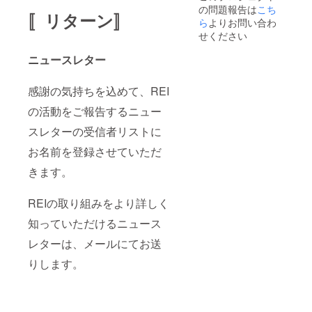
の問題報告は
こち
ついて
は、避
〚リターン〛
考える
ら
よりお問い合わ
難民能
機会に
力開発
せください
もおす
プログ
すめで
ラムを
ニュースレター
す。 一
支援し
緒に
まし
「きっ
た。ル
感謝の気持ちを込めて、REI
かけ」
ワンダ
を築き
の活動をご報告するニュー
出身の
ましょ
避難民
スレターの受信者リストに
う。
がマン
【日程
ダジ販
お名前を登録させていただ
・有効
売店を
期限】
企業で
きます。
プロ
きるよ
ジェク
うにな
ト終了
りまし
REIの取り組みをより詳しく
から一
た。
年以内
知っていただけるニュース
受講日
レターは、メールにてお送
程はプ
ロジェ
りします。
クト終
了後
メール
にて調
整させ