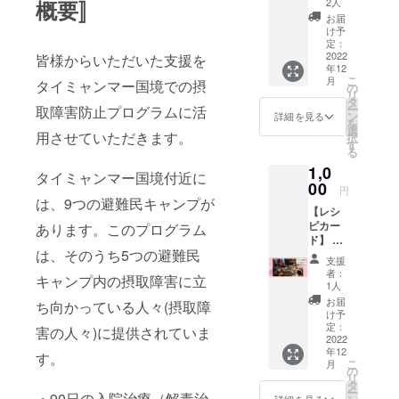
知って
届くことに
2人
概要〛
て、REI
いただ
お届
なります。
の支援
ける
け予
する避
ニュー
定：
難民プ
2022
スレ
皆様からいただいた支援を
年12
ロジェ
ター
こ
月
タイミャンマー国境での摂
クトで
は、
の
リ
REIメン
メール
タ
ー
取障害防止プログラムに活
バーが
にてお
ン
詳細を見る
を
取材し
送りし
選
用させていただきます。
択
たス
ます。
す
る
トー
1,0
リー
タイミャンマー国境付近に
を、そ
00
円
の地域
は、9つの避難民キャンプが
【レシ
の現状
ピカー
報告と
あります。このプログラム
ド】 感
共に載
は、そのうち5つの避難民
謝の気
せたポ
支援
持ちを
スト
者：
キャンプ内の摂取障害に立
込め
カード
1人
て、避
です。
お届
ち向かっている人々(摂取障
難民の
避難民
け予
方々の
の物語
定：
害の人々)に提供されていま
おいし
2022
が描か
年12
いお料
れてい
す。
こ
月
理のレ
るREIオ
の
リ
シピ
リジナ
タ
ー
カード
・90日の入院治療（解毒治
ルのポ