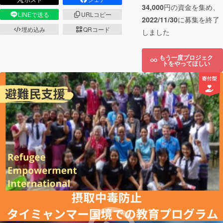
34,000
円の資金を集め、
LINEで送る
URLコピー
2022/11/30
に募集を終了
埋め込み
QRコード
しました
もう一度プロジェク
トをやってほしい