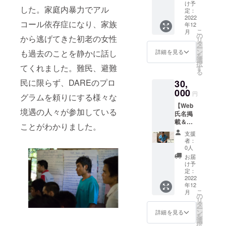
氏名掲
れない
たス
け予
送りし
た。ル
した。家庭内暴力でアル
載 REI
場合、
定：
トー
ます。
ワンダ
のWeb
2022
その旨
リー
出身の
コール依存症になり、家族
年12
サイト
ご記入
を、そ
避難民
こ
月
に氏名
くださ
の
の地域
から逃げてきた初老の女性
がマン
リ
を掲載
い。 ・
タ
の現状
ダジ販
ー
いたし
レシピ
ン
も過去のことを静かに話し
報告と
詳細を見る
売店を
を
ます。
カード
選
共に載
企業で
択
※支援
てくれました。難民、避難
感謝の
す
せたポ
きるよ
る
時、必
気持ち
スト
うにな
民に限らず、DAREのプロ
30,
ず備考
を込め
カード
りまし
欄に掲
000
て、避
です。
円
た。
グラムを頼りにする様々な
載を希
難民の
避難民
【Web
望され
方々の
の物語
境遇の人々が参加している
氏名掲
るお名
おいし
が描か
載＆ポ
前をご
いお料
れてい
ことがわかりました。
スト
記入く
理のレ
るREIオ
支援
カー
ださ
シピ
リジナ
者：
ド】 ・
い。ご
カード
0人
ルのポ
Web氏
希望さ
をお送
スト
お届
名掲載
れない
りしま
け予
カード
REIの
場合、
定：
す。避
は、
Webサ
2022
その旨
難民の
メール
年12
イトに
ご記入
方々の
にてお
こ
月
氏名を
くださ
の
持つ食
送りい
リ
掲載い
い。 ・
タ
文化に
たしま
ー
たしま
ニュー
ン
触れる
詳細を見る
す。 よ
を
す。 ※
スレ
選
ことが
り詳し
択