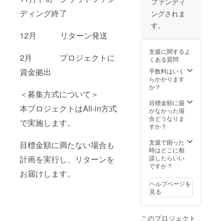
送りい
ファンディ
ンプを
文化に
たしま
ディング終了
ングされま
自ら訪
触れる
す。 よ
れ、現
ことが
り詳し
す。
地との
できま
く避難
12月 リターン発送
繋がり
す。ぜ
民につ
を大切
ひお菓
いて知
支援に関するよ
にして
子づく
り、身
2月 プロジェクトに
くある質問
いる当
りを楽
近に感
団体の
しんで
資金拠出
手数料はいく
じてい
代表講
くださ
らかかります
ただけ
演を、
い。 レ
か？
ます。
＜募集方式について＞
クラブ
シピ
大切な
やサー
例：ケ
目標金額に届
方にポ
本プロジェクトはAll-in方式
クル、
ニアで
かなかった場
スト
職場な
人気の
合どうなりま
カード
で実施します。
どを企
お菓子
すか？
を送る
画しま
「マン
のはい
せん
ダジ」
支援で困った
かがで
目標金額に満たない場合も
か？ ご
のレシ
時はどこに相
しょう
家族や
ピで
談したらいい
計画を実行し、リターンを
か。
ご友
す。マ
ですか？
人、お
お届けします。
ンダジ
子様と
はドー
ヘルプページを
一緒に
ナツの
見る
講演を
ような
聞き、
お菓子
避難民
です。
このプロジェクト
問題に
REIで