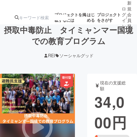
新
ロ
規
グ
会
プロジェクトを掲
はじ
プロジェクト
/
載するには
める
をさがす
イ
員
ン
登
摂取中毒防止 タイミャンマー国境
録
での教育プログラム
人気のプロ
注目のリ
注目の新着プロ
募集終了が近いプ
もうすぐ公開
REI
ソーシャルグッド
ジェクト
ターン
ジェクト
ロジェクト
されます
アート・写真
音楽
現在の支援総
額
34,0
テクノロジー・ガジェット
ゲーム・サ
00
円
映像・映画
書籍・雑誌
ビジネス・起業
チャレンジ