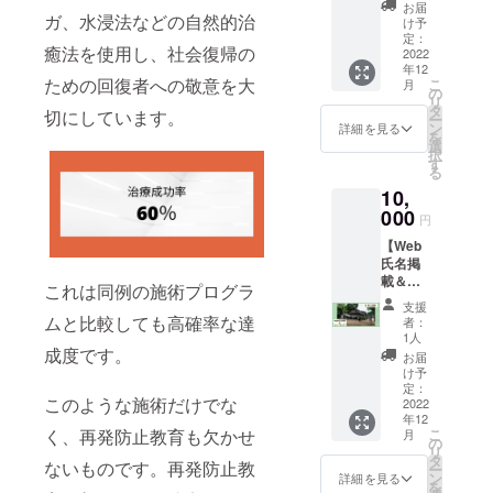
て、避
です。
た。
お届
難民の
ガ、水浸法などの自然的治
避難民
け予
方々の
の物語
定：
癒法を使用し、社会復帰の
おいし
2022
が描か
年12
いお料
れてい
ための回復者への敬意を大
こ
月
理のレ
るREIオ
の
リ
シピ
リジナ
タ
切にしています。
ー
カード
ルのポ
ン
詳細を見る
を
をお送
スト
選
択
りしま
カード
す
る
す。避
は、
10,
難民の
メール
方々の
000
にてお
円
持つ食
送りい
【Web
文化に
たしま
氏名掲
触れる
す。 よ
載＆
ことが
り詳し
これは同例の施術プログラ
ニュー
できま
く避難
支援
スレ
す。ぜ
民につ
ムと比較しても高確率な達
者：
ター】
ひお菓
いて知
1人
・Web
成度です。
子づく
り、身
お届
氏名掲
りを楽
近に感
け予
載 REI
しんで
定：
じてい
このような施術だけでな
のWeb
2022
くださ
ただけ
年12
サイト
い。 レ
ます。
こ
く、再発防止教育も欠かせ
月
に氏名
シピ
の
大切な
リ
を掲載
例：ケ
タ
方にポ
ないものです。再発防止教
ー
いたし
ニアで
ン
スト
詳細を見る
を
ます。