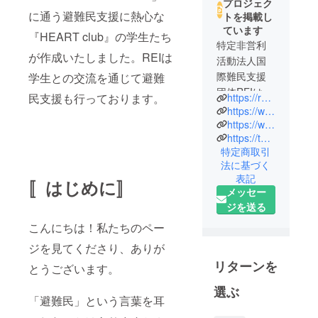
プロジェク
に通う避難民支援に熱心な
トを掲載し
ています
『HEART club』の学生たち
特定非営利
が作成いたしました。REIは
活動法人国
際難民支援
学生との交流を通じて避難
団体REIは
民支援も行っております。
https://rei-npo.org/en/
1979年に設
https://www.facebook.com/refugeeempowerintl
立された、
https://www.instagram.com/refugeeempowermentintl/
https://twitter.com/rei_intl
民間の独立
特定商取引
した非営利
法に基づく
団体で、戦
表記
〚はじめに〛
争や紛争の
メッセー
ために全て
ジを送る
を失った難
こんにちは！私たちのペー
民を支援す
ジを見てくださり、ありが
るための資
金集めに専
リターンを
とうございます。
念して いま
選ぶ
す。 東京を
「避難民」という言葉を耳
拠点とし