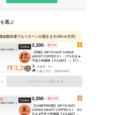
を選ぶ
標金額未達でもリターンが届きます
(All-in方式)
3,200
円
残り
94
【早割】SIP-TO-SUIT CARDS
ABOUT COFFEE X 1 ・17%引き ■
予定小売価格【￥3,860】 →【17％
OFF!!!】→ ■早割【￥3,200】 ・
支援者：6人
SIP-TO-SUIT CARDS ABOUT
お届け予定：2022年08月
COFFEE x 1 ■税込・送料込 ■サイ
ズ・素材・枚数 ・サイズ：ポーカー
サイズ 63mm x 88mm ・枚数：56
このリターンを選択する
る
枚（ポーカーサイズ 63mm x
88mm） 52枚：A〜13 x 4 2
枚：ジョーカー 1枚：温度変換
カード（摂氏・華氏） 1枚：イン
3,550
円
残り
100
フォメーションカード ・プロジェク
ト実行者（国） ：日本 ・製品者
【CAMPFIRE割】SIP-TO-SUIT
（国）：アメリカ ・製造者
CARDS ABOUT COFFEE X 1 ・8%
（国）：アメリカ 配送は海外（アメ
引き ■予定小売価格【￥3,860】