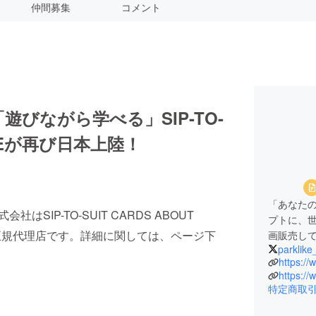
仲間募集
コメント
びながら学べる」SIP-TO-
FFEEが再び日本上陸！
「あなた
はSIP-TO-SUIT CARDS ABOUT
プトに、
る正規代理店です。詳細に関しては、ページ下
画販売し
parklike
https://
https://
特定商取