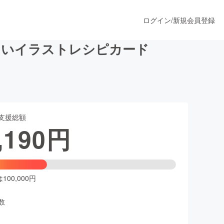
ログイン
/
新規会員登録
しいイラストレシピカード
うすぐ公開されます
支援総額
プロダクト
,190
円
ファッション
スポーツ
00,000円
数
ア
ソーシャルグッド
人