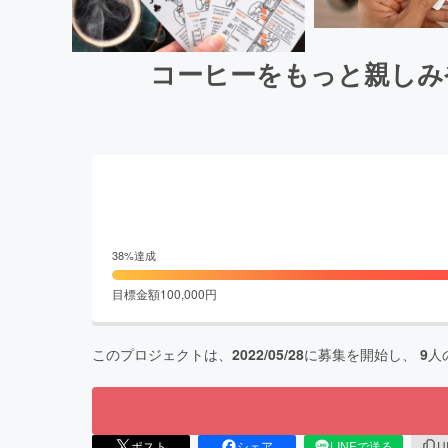
コーヒーをもっと親しみ
38
%達成
目標金額
100,000
円
このプロジェクトは、
2022/05/28
に募集を開始し、
9
人
ポスト
シェア
LINEで送る
U