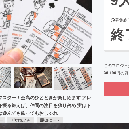
募集終
CAMPFIRE for Social Good
CAMPFIRE Creation
終
CAMPFIREふるさと納税
machi-ya
コミュニティ
このプロジェ
38,190
円の資
マスター！至高のひとときが楽しめます アレ
を振る舞えば、仲間の注目を独り占め 実はト
は遊んでも飾ってもおしゃれ
ピー
埋め込み
QRコード