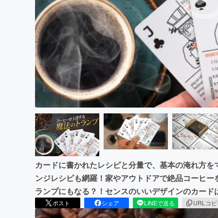
まちづくり・地域活性化
カードに書かれたレシピと分量で、基本の淹れ方を
ンジレシピも網羅！家やアウトドアで絶品コーヒー
ランプにもなる？！センスのいいデザインのカード
ポスト
シェア
LINEで送る
URLコ