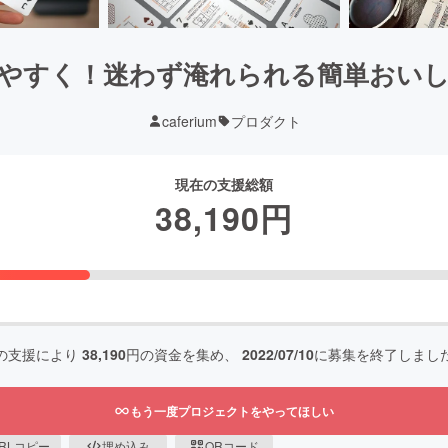
やすく！迷わず淹れられる簡単おい
caferium
プロダクト
現在の支援総額
38,190
円
の支援により
38,190
円の資金を集め、
2022/07/10
に募集を終了しまし
もう一度プロジェクトをやってほしい
RLコピー
埋め込み
QRコード