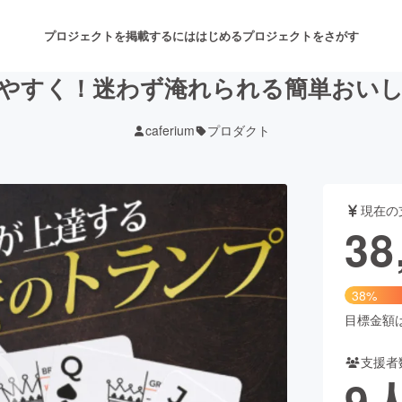
プロジェクトを掲載するには
はじめる
プロジェクトをさがす
やすく！迷わず淹れられる簡単おい
caferium
プロダクト
注目のリターン
注目の新着プロジェクト
募集終了が近いプロジェクト
も
現在の
音楽
舞台・パフォーマンス
38
ゲーム・サービス開発
フード・飲食店
38%
書籍・雑誌出版
アニメ・漫画
目標金額は1
支援者
チャレンジ
ビューティー・ヘルスケ
9