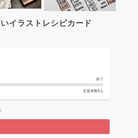
しいイラストレシピカード
終了
支援者数
9
人
た