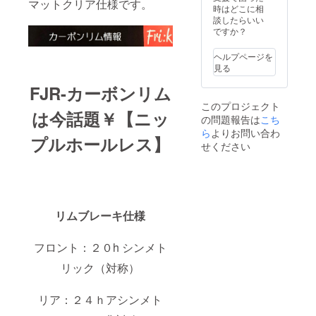
マットクリア仕様です。
以外は
捩じら
時はどこに相
含まれ
ない
談したらいい
ませ
（結わ
ですか？
ん。
ない）
組み方
ヘルプページを
です。
見る
※リアの
ドライ
FJR-カーボンリム
ブ側
このプロジェクト
は、ス
は今話題￥【ニッ
の問題報告は
こち
ポーク
は捩じ
ら
よりお問い合わ
プルホールレス】
りま
せください
す。 ※
イメー
ジ写真
は、リ
ム高の
選択で
リムブレーキ仕様
ご参考
にして
くださ
フロント：２０h シンメト
い。 ※
リック（対称）
対象製
品のリ
ムは写
リア：２４ｈアシンメト
真と異
なる場