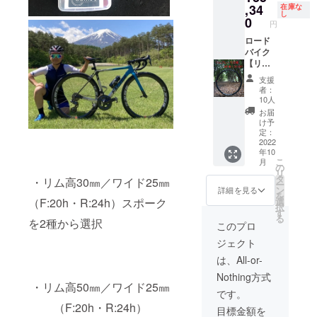
ドライ
スする
※2022.6
,34
在庫な
し
ブ側
場合、
月時点
0
円
は、ス
捩じら
カーボ
ポーク
ない組
ンリム
ロード
は捩じ
み方で
700c（
バイク
りま
す。 ※
UDマッ
【リム
す。 ※
イメー
トクリ
ブレー
支援
イメー
ジ写真
ア仕上
キ】仕
者：
ジ写真
は、リ
げ）
様カー
10人
は、リ
ム高の
F:24H/
ボンホ
お届
ム高の
選択で
R24H
イール
け予
選択で
ご参考
SAPIM
30%off
定：
ご参考
にして
:CX-
+送料
2022
年10
にして
くださ
RAY
通常販
こ
月
くださ
い。 ※
black（
売価格
の
リ
い。 ※
対象製
開放
190,200
タ
・リム高30㎜／ワイド25㎜
ー
対象製
品のリ
組） 真
円税込
ン
詳細を見る
を
品のリ
ムは写
鍮ニッ
※2022.6
選
（F:20h・R:24h）スポーク
択
ムは写
真と異
プル：
月時点
す
る
真と異
なる場
黒 ※開
カーボ
を2種から選択
このプロ
なる場
合がご
放組み
ンリム
ジェクト
合がご
ざいま
はス
700c（
ざいま
す。 ※
ポーク
UDマッ
は、All-or-
す。 ※
ホイー
がクロ
トクリ
Nothing方式
ホイー
ル完成
スする
ア仕上
・リム高50㎜／ワイド25㎜
ル完成
組で
場合、
げ）
です。
組で
す。車
捩じら
F:20H/
（F:20h・R:24h）
目標金額を
す。車
体、タ
ない組
R24H