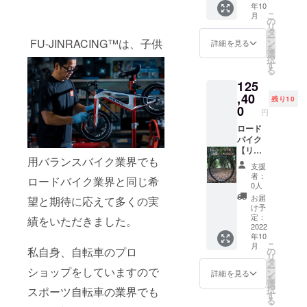
年10
行使を
仕様）
+送料
こ
月
するこ
真鍮
通常販
の
リ
とがで
ニップ
売価格
タ
ー
きま
ル：黒
183,920
FU-JINRACING™は、子供
ン
詳細を見る
を
す。 ・
付属
円税込
選
択
６か月
品：
※2022.6
す
る
を超え
GOKIS
月時点
125
た場合
O®カー
カーボ
はいか
ボンク
ンリム
,40
残り10
なる理
イック
700c（
0
円
由でも
リリー
UDマッ
無効と
ス・チ
トクリ
ロード
なりま
タン
ア仕上
バイク
す。お
シャフ
げ）
【リム
用バランスバイク業界でも
気を付
ト、
F:24H/
ブレー
支援
けくだ
カーボ
R24H
キ】仕
者：
ロードバイク業界と同じ希
さい。
ン
hoshi
様カー
0人
・転売
シュー
:wingst
ボンホ
お届
望と期待に応えて多くの実
などで
※イメー
ar（リ
イール
け予
利益得
ジ写真
ジッド
30%off
定：
績をいただきました。
ること
は、リ
アッセ
+送料
2022
年10
を防ぐ
ム高の
ンブリ
通常販
こ
月
ため譲
選択で
仕様）
売価格
私自身、自転車のプロ
の
リ
渡は禁
ご参考
真鍮
176,000
タ
ー
ショップをしていますので
止で
にして
ニップ
円税込
ン
詳細を見る
を
す。
くださ
ル：黒
※2022.6
選
択
スポーツ自転車の業界でも
い。 ※
※イメー
月時点
す
る
対象製
ジ写真
カーボ