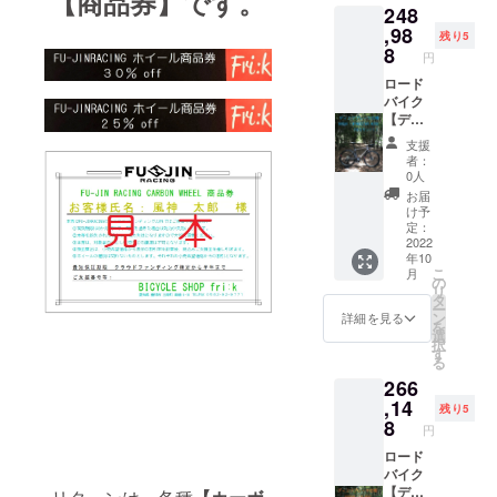
【商品券】です。
248
合がご
希望は
円税込
ざいま
備考欄
※2022.6
,98
残り5
す。 ※
にご記
月時点
8
円
ホイー
入くだ
カーボ
ル完成
さい。
ンリム
ロード
組で
※イメー
700c（
バイク
す。車
ジ写真
UDマッ
【ディ
体、タ
は、リ
トクリ
スクブ
支援
イヤ、
ム高の
ア仕上
レー
者：
チュー
選択で
げ）
キ】仕
0人
ブなど
ご参考
F:24H/
様カー
お届
付属品
にして
R24H
ボンホ
け予
以外は
くださ
hoshi
イール
定：
含まれ
い。 ※
:wingst
『2台分
2022
年10
ませ
対象製
ar（リ
セッ
こ
月
ん。
品のリ
ジッド
ト！！
の
リ
ムは写
アッセ
』
タ
ー
真と異
ンブリ
35%off
ン
詳細を見る
を
なる場
仕様）
+送料 2
選
択
合がご
真鍮
台分！
す
る
ざいま
ニップ
通常販
266
す。 ※
ル：黒
売価格
ホイー
※イメー
376,288
,14
残り5
ル完成
ジ写真
円税込
8
円
組で
は、リ
※2022.6
す。車
ム高の
月時点
ロード
体、タ
選択で
カーボ
バイク
イヤ、
ご参考
ンリム
【ディ