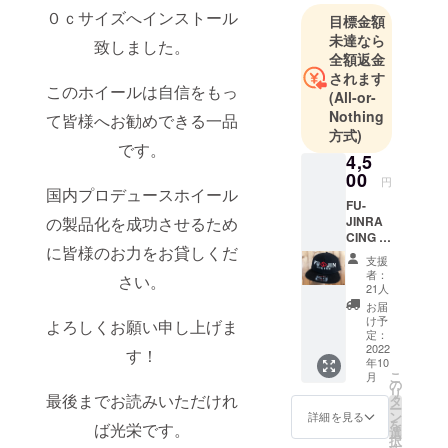
０ｃサイズへインストール
目標金額
未達なら
致しました。
全額返金
されます
このホイールは自信をもっ
(All-or-
Nothing
て皆様へお勧めできる一品
方式)
です。
4,5
00
円
国内プロデュースホイール
FU-
JINRA
の製品化を成功させるため
CING オ
に皆様のお力をお貸しくだ
リジナ
支援
ル
者：
さい。
【キャ
21人
ップ】
お届
キャッ
け予
よろしくお願い申し上げま
プブラ
定：
ンドは
2022
す！
年10
写真の
こ
月
ブラン
の
リ
ドから
最後までお読みいただけれ
タ
ー
変更に
ン
詳細を見る
を
ば光栄です。
なりま
選
択
す。