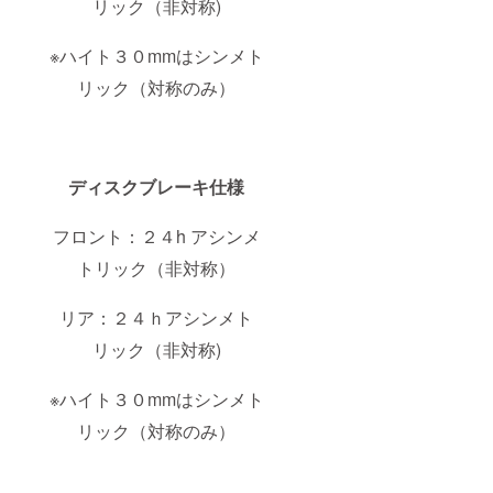
リック（非対称)
合がご
ざいま
す。 ※
※ハイト３０mmはシンメト
ホイー
ル完成
リック（対称のみ）
組で
す。車
体、タ
イヤ、
チュー
ディスクブレーキ仕様
ブなど
付属品
以外は
フロント：２４h アシンメ
含まれ
ませ
トリック（非対称）
ん。
リア：２４ｈアシンメト
リック（非対称)
※ハイト３０mmはシンメト
リック（対称のみ）