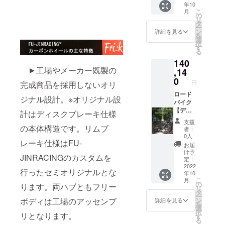
年10
ブなど
す。 ※
組） 真
通常販
こ
月
付属品
ホイー
鍮ニッ
売価格
の
リ
以外は
ル完成
プル：
176,000
タ
ー
含まれ
組で
黒 ※開
円税込
ン
詳細を見る
を
ませ
す。車
放組み
※2022.6
選
択
ん。
体、タ
はス
月時点
す
る
イヤ、
ポーク
カーボ
140
チュー
がクロ
ンリム
►工場やメーカー既製の
ブなど
スする
700c（
,14
付属品
場合、
UDマッ
0
円
完成商品を採用しないオリ
以外は
捩じら
トクリ
含まれ
ない組
ア仕上
ロード
ジナル設計。※オリジナル設
ませ
み方で
げ）
バイク
ん。
す。 ※
F:20H/
【ディ
計はディスクブレーキ仕様
イメー
R24H
スクブ
支援
ジ写真
hoshi
レー
の本体構造です。リムブ
者：
は、リ
:wingst
キ】仕
0人
レーキ仕様はFU-
ム高の
ar（リ
様カー
お届
選択で
ジッド
ボンホ
け予
JINRACINGのカスタムを
ご参考
アッセ
イール
定：
にして
ンブリ
25%off
2022
行ったセミオリジナルとな
年10
くださ
仕様）
+送料
こ
月
い。 ※
真鍮
通常販
の
ります。両ハブともフリー
リ
対象製
ニップ
売価格
タ
ー
品のリ
ル：黒
183,920
ン
ボディは工場のアッセンブ
詳細を見る
を
ムは写
付属
円税込
選
択
真と異
品：
※2022.6
リとなります。
す
る
なる場
GOKIS
月時点