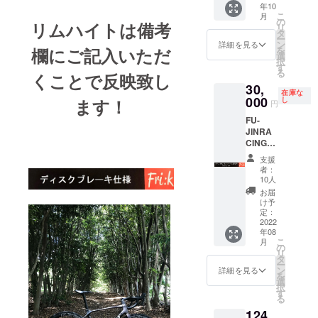
年10
は、リ
:CX-
イール
こ
月
ム高の
RAY
『2台
の
リムハイトは備考
リ
選択で
black（
分！！
タ
ー
ご参考
開放
！』
ン
詳細を見る
を
欄にご記入いただ
にして
組） 真
35%off
選
択
くださ
鍮ニッ
+送料 2
す
る
くことで反映致し
い。 ※
プル：
台分！
30,
対象製
黒 ※開
通常販
在庫な
品のリ
放組み
売価格
000
し
ます！
円
ムは写
はス
402,688
FU-
真と異
ポーク
円税込
JINRA
なる場
がクロ
※2022.6
CING™
合がご
スする
月時点
専用
ざいま
場合、
カーボ
支援
30%off
す。 ※
捩じら
ンリム
者：
商品券
ホイー
ない組
700c（
10人
（税
ル完成
み方で
UDマッ
お届
込） 商
組で
す。 ※
トクリ
け予
品券と
す。車
イメー
ア仕上
定：
してお
2022
体、タ
ジ写真
げ）
年08
渡しし
イヤ、
は、リ
F:24H/
こ
月
ます。
チュー
ム高の
R24H
の
リ
有効期
ブなど
選択で
SAPIM
タ
ー
限６か
付属品
ご参考
:CX-
ン
詳細を見る
を
月間
以外は
にして
RAY
選
択
【使用
含まれ
くださ
black（
す
る
例】 ホ
ませ
い。 ※
開放
124
イール
ん。
対象製
組） 真