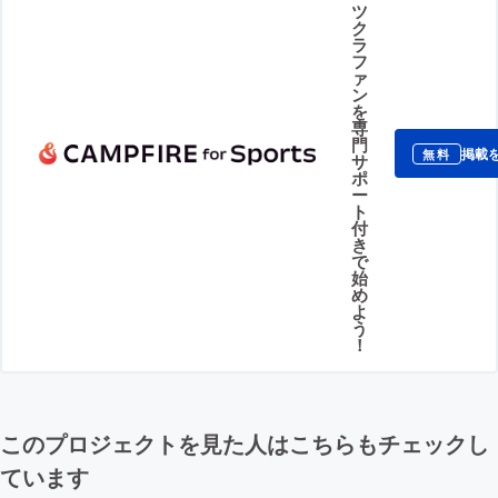
ツ
ク
ラ
フ
ァ
ン
を
専
門
掲載
無料
サ
ポ
ー
ト
付
き
で
始
め
よ
う
！
このプロジェクトを見た人はこちらもチェックし
ています