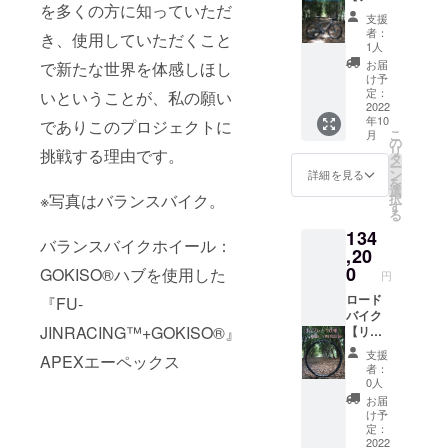
を多くの方に知っていただ
ト、
F:24H/
スクブ
支援
カーボ
R24H
レー
者：
き、使用していただくこと
ン
hoshi
キ】仕
1人
シュー
:wingst
様カー
お届
で新たな世界を体感しほし
※イメー
ar（リ
ボンホ
け予
ジ写真
ジッド
イール
定：
いということが、私の願い
は、リ
アッセ
30%off
2022
年10
ム高の
ンブリ
+送料
でありこのプロジェクトに
こ
月
選択で
仕様）
通常販
の
リ
挑戦する理由です。
ご参考
真鍮
売価格
タ
ー
にして
ニップ
188,144
ン
詳細を見る
を
くださ
ル：黒
円税込
選
択
※写真はバランスバイク。
い。 ※
※イメー
※2022.6
す
る
対象製
ジ写真
月時点
134
品のリ
は、リ
カーボ
バランスバイクホイール：
ムは写
ム高の
ンリム
,20
真と異
選択で
700c（
0
GOKISO®ハブを使用した
円
なる場
ご参考
UDマッ
合がご
にして
トクリ
ロード
『FU-
ざいま
くださ
ア仕上
バイク
JINRACING™+GOKISO®』
す。 ※
い。 ※
げ）
【リム
ホイー
対象製
F:24H/
ブレー
支援
APEXエーペックス
ル完成
品のリ
R24H
キ】仕
者：
組で
ムは写
hoshi
様カー
0人
す。車
真と異
:wingst
ボンホ
お届
体、タ
なる場
ar
イール
け予
イヤ、
合がご
AERO
25%off
定：
チュー
ざいま
（開放
+送料
2022