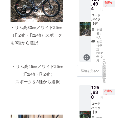
20万円
,49
品のリ
鍮ニッ
在庫な
し
税込の
ムは写
プル：
4
円
場合 ①
真と異
黒 ※開
割引適
ロード
なる場
放組み
応
バイク
合がご
はス
200,000
【ディ
ざいま
ポーク
・リム高30㎜／ワイド25㎜
円の
スクブ
す。 ※
がクロ
支援
30％off
レー
ホイー
スする
者：
（F:24h・R:24h）スポーク
＝
キ】仕
ル完成
場合、
5人
140,000
様カー
組で
捩じら
を3種から選択
お届
円税込
ボンホ
す。車
ない組
け予
②ご支
イール
体、タ
み方で
定：
援金差
35%off
2022
イヤ、
す。 ※
年10
引
+送料
チュー
イメー
こ
月
140,000
通常販
ブなど
ジ写真
の
リ
・リム高45㎜／ワイド25㎜
円 － ご
売価格
付属品
は、リ
タ
ー
支援金
188,144
以外は
ム高の
ン
詳細を見る
を
（F:24h・R:24h）
額
円税込
含まれ
選択で
選
択
30,000
※2022.6
ませ
ご参考
す
スポークを3種から選択
る
円 ＝
月時点
ん。
にして
125
110,000
カーボ
くださ
円税込
ンリム
,83
い。 ※
在庫な
し
残金11
700c（
対象製
0
円
万円を
UDマッ
品のリ
ホイー
トクリ
ロード
ムは写
ル交換
ア仕上
バイク
真と異
時にお
げ）
【リム
なる場
支払い
F:24H/
ブレー
合がご
支援