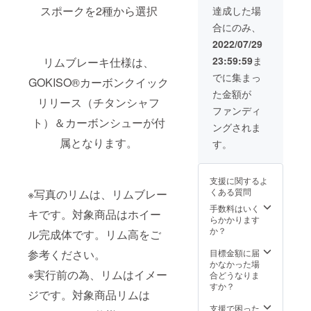
体、タ
イヤ、
み方で
SAPIM
スポークを2種から選択
達成した場
イヤ、
チュー
す。 ※
:CX-
合にのみ、
チュー
ブなど
イメー
RAY
ブなど
付属品
ジ写真
black
2022/07/29
付属品
以外は
は、リ
（開放
23:59:59
ま
リムブレーキ仕様は、
以外は
含まれ
ム高の
組） 真
含まれ
ませ
選択で
鍮ニッ
でに集まっ
GOKISO®カーボンクイック
ませ
ん。
ご参考
プル：
た金額が
ん。
にして
黒 付属
リリース（チタンシャフ
くださ
品：
ファンディ
い。 ※
GOKIS
ト）＆カーボンシューが付
ングされま
対象製
O®カー
品のリ
ボンク
属となります。
す。
ムは写
イック
真と異
リリー
なる場
ス・チ
支援に関するよ
合がご
タン
くある質問
※写真のリムは、リムブレー
ざいま
シャフ
す。 ※
ト、
手数料はいく
キです。対象商品はホイー
ホイー
カーボ
らかかります
ル完成
ン
か？
ル完成体です。リム高をご
組で
シュー
す。車
※開放組
目標金額に届
参考ください。
体、タ
みは、
かなかった場
イヤ、
スポー
※実行前の為、リムはイメー
合どうなりま
チュー
クがク
すか？
ジです。対象商品リムは
ブなど
ロスす
付属品
る際に
支援で困った