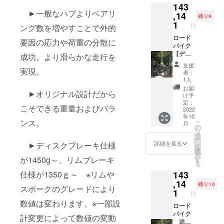
143
合がご
O®カー
カーボ
►一般なハブよりベアリ
ざいま
ボンク
ンリム
,14
残り9
す。 ※
イック
700c（
1
円
ング数を増やすことで外的
ホイー
リリー
UDマッ
ル完成
ス・チ
トクリ
ロード
要因の応力や荷重の分散に
組で
タン
ア仕上
バイク
す。車
シャフ
げ）
【ディ
成功。より滑らかな走行を
体、タ
ト、
F:24H/
スクブ
支援
イヤ、
カーボ
R24H
レー
実現。
者：
チュー
ン
hoshi
キ】仕
1人
ブなど
シュー
:wingst
様カー
お届
►オリジナル設計だから
付属品
※イメー
ar（リ
ボンホ
け予
以外は
ジ写真
ジッド
イール
定：
こそできる重量およびバラ
含まれ
は、リ
アッセ
30%off
2022
年10
ませ
ム高の
ンブリ
+送料
ンス。
こ
月
ん。
選択で
仕様）
通常販
の
リ
ご参考
真鍮
売価格
タ
ー
にして
ニップ
201344
ン
詳細を見る
►ディスクブレーキ仕様
を
くださ
ル：黒
円税込
選
択
い。 ※
※イメー
※2022.6
が1450g～、リムブレーキ
す
る
対象製
ジ写真
月時点
143
仕様が1350ｇ～ ※リムや
品のリ
は、リ
カーボ
ムは写
ム高の
ンリム
,14
残り10
スポークのグレードにより
真と異
選択で
700c（
1
円
なる場
ご参考
UDマッ
数値は変わります。※一部設
合がご
にして
トクリ
ロード
ざいま
くださ
ア仕上
バイク
計変更によって数値の変動
す。 ※
い。 ※
げ）
追加