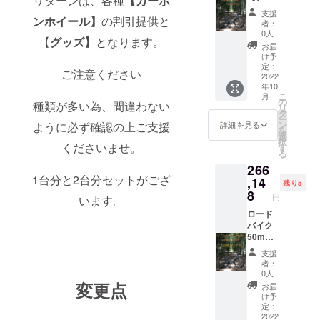
リターンは、各種
【カーボ
チュー
にして
700c（
スクブ
支援
ブなど
くださ
UDマッ
レー
ンホイール】
の割引提供と
者：
付属品
い。 ※
トクリ
キ】仕
0人
【
グッズ】
となります。
以外は
対象製
ア仕上
様カー
お届
含まれ
品のリ
げ）
ボンホ
け予
ませ
ムは写
F:24H/
イール
定：
ご注意ください
ん。
真と異
R24H
『2台
2022
年10
なる場
hoshi
分！！
こ
月
合がご
:wingst
！』
の
種類が多い為、間違わない
リ
ざいま
ar
35%off
タ
ー
す。 ※
AERO
+送料 2
ン
ように必ず確認の上ご支援
詳細を見る
を
ホイー
（開放
台分！
選
択
ル完成
組） 真
通常販
くださいませ。
す
る
組で
鍮ニッ
売価格
266
す。車
プル：
402,688
1台分と2台分セットがござ
体、タ
黒 ※開
円税込
,14
残り5
イヤ、
放組み
※2022.6
8
円
います。
チュー
はス
月時点
ブなど
ポーク
カーボ
ロード
付属品
がクロ
ンリム
バイク
以外は
スする
700c（
50mm
含まれ
場合、
UDマッ
ハイト
支援
ませ
捩じら
トクリ
【ディ
者：
ん。
ない組
ア仕上
スクブ
0人
み方で
げ）
レー
変更点
お届
す。 ※
F:24H/
キ】仕
け予
イメー
R24H
様カー
定：
ジ写真
SAPIM
ボンホ
2022