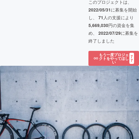
このプロジェクトは、
2022/05/31
に募集を開始
し、
71
人の支援により
5,669,030
円の資金を集
め、
2022/07/29
に募集を
終了しました
もう一度プロジェ
7
クトをやってほし
7
い