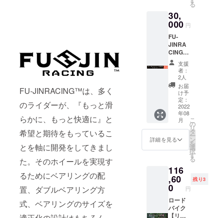
す
る
30,
000
円
FU-
JINRA
CING™
専用
支援
25%off
者：
商品券
2人
（税
お届
FU-JINRACING™は、多く
込） 商
け予
品券と
定：
のライダーが、『もっと滑
してお
2022
年08
渡しし
らかに、もっと快適に』と
こ
月
ます。
の
リ
有効期
タ
希望と期待をもっているこ
ー
限６か
ン
詳細を見る
を
月間
とを軸に開発をしてきまし
選
択
【使用
す
る
た。そのホイールを実現す
例】 ホ
116
イール
るためにベアリングの配
20万円
,60
残り3
税込の
0
置、ダブルベアリング方
円
場合 ①
割引適
ロード
式、ベアリングのサイズを
応
バイク
200,000
【リム
適正化の設計はもちろん、