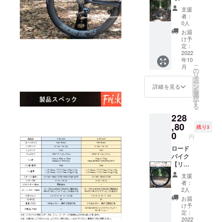
体、タ
ン
ア仕上
スクブ
支援
イヤ、
シュー
げ）
レー
者：
チュー
※開放組
F:24H/
キ】仕
0人
ブなど
みは、
R24H
様カー
お届
付属品
スポー
SAPIM
ボンホ
け予
以外は
クがク
:CX-
イール
定：
含まれ
ロスす
RAY
25%off
2022
年10
ませ
る際に
black（
+送料
こ
月
ん。
捩じら
開放
通常販
の
リ
ない
組） 真
売価格
タ
ー
（結わ
鍮ニッ
201344
ン
詳細を見る
を
ない）
プル：
円税込
選
択
組み方
黒 ※開
※2022.6
す
る
です。
放組み
月時点
228
※リアの
はス
カーボ
ドライ
ポーク
ンリム
,80
残り3
ブ側
がクロ
700c（
0
円
は、ス
スする
UDマッ
ポーク
場合、
トクリ
ロード
は捩じ
捩じら
ア仕上
バイク
りま
ない組
げ）
【リム
す。 ※
み方で
F:24H/
ブレー
支援
イメー
す。 ※
R24H
キ】仕
者：
ジ写真
イメー
SAPIM
様カー
2人
は、リ
ジ写真
:CX-
ボンホ
お届
ム高の
は、リ
RAY
イール
け予
選択で
ム高の
black（
『2セッ
定：
ご参考
選択で
開放
ト』
2022