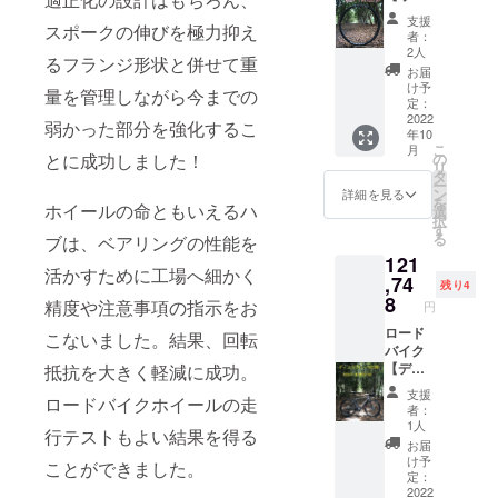
円の
ブレー
支援
スポークの伸びを極力抑え
25％off
キ】仕
者：
＝
様カー
2人
るフランジ形状と併せて重
150,000
ボンホ
お届
円税込
イール
け予
量を管理しながら今までの
②ご支
35%off
定：
援金差
+送料
2022
弱かった部分を強化するこ
年10
引
通常販
こ
月
150,000
売価格
とに成功しました！
の
リ
円 － ご
176,000
タ
ー
支援金
円税込
ン
詳細を見る
を
ホイールの命ともいえるハ
額
※2022.6
選
択
30,000
月時点
す
る
ブは、ベアリングの性能を
円 ＝
カーボ
121
120,000
ンリム
活かすために工場へ細かく
円税込
700c（
,74
残り4
残金12
UDマッ
8
精度や注意事項の指示をお
円
万円を
トクリ
ホイー
ア仕上
ロード
こないました。結果、回転
ル交換
げ）
バイク
時にお
F:20H/
【ディ
抵抗を大きく軽減に成功。
支払い
R24H
スクブ
支援
ロードバイクホイールの走
いただ
hoshi
レー
者：
きま
:wingst
キ】仕
1人
行テストもよい結果を得る
す。 ・
ar（リ
様カー
お届
６か月
ジッド
ボンホ
け予
ことができました。
以内な
アッセ
イール
定：
らば、
ンブリ
35%off
2022