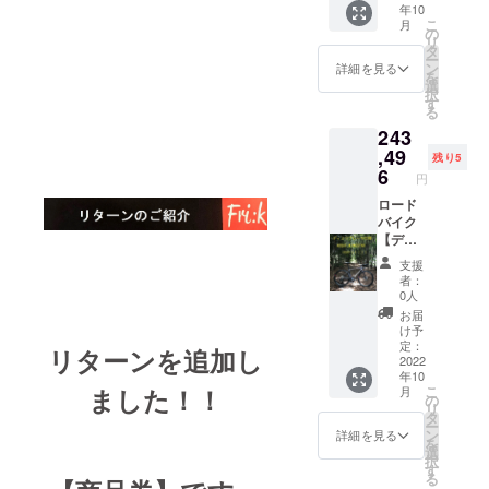
年10
にして
ご参考
組） 真
35%off
こ
月
くださ
にして
鍮ニッ
+送料 2
の
リ
い。 ※
くださ
プル：
セット
タ
ー
対象製
い。 ※
黒 ※開
通常販
ン
詳細を見る
を
品のリ
対象製
放組み
売価格
選
択
ムは写
品のリ
はス
352,000
す
る
真と異
ムは写
ポーク
円税込
243
なる場
真と異
がクロ
※2022.6
合がご
なる場
スする
月時点
,49
残り5
ざいま
合がご
場合、
カーボ
6
円
す。 ※
ざいま
捩じら
ンリム
ホイー
す。 ※
ない組
700c
ロード
ル完成
ホイー
み方で
F:24H/
バイク
組で
ル完成
す。 ※
R24H
【ディ
す。車
組で
イメー
hoshi
スクブ
支援
体、タ
す。車
ジ写真
:wingst
レー
者：
イヤ、
体、タ
は、リ
ar（リ
キ】仕
0人
チュー
イヤ、
ム高の
ジッド
様カー
お届
ブなど
チュー
選択で
アッセ
ボンホ
け予
付属品
ブなど
ご参考
ンブリ
イール
定：
リターンを追加し
以外は
付属品
にして
仕様）
『2セッ
2022
年10
含まれ
以外は
くださ
真鍮
ト』
ました！！
こ
月
ませ
含まれ
い。 ※
ニップ
35%off
の
リ
ん。
ませ
対象製
ル：黒
+送料 2
タ
ー
ん。
品のリ
リムハ
セット
ン
詳細を見る
を
ムは写
イト、
通常販
選
択
真と異
スポー
売価格
す
る
なる場
クなど
367,840