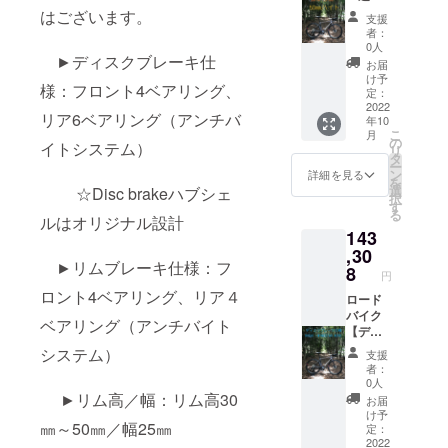
ホイー
対象製
F:24H/
50ｍｍ
はございます。
支援
ル完成
品のリ
R24H
ハイト
者：
組で
ムは写
SAPIM
【ディ
0人
す。車
真と異
:CX-
スクブ
►ディスクブレーキ仕
お届
体、タ
なる場
RAY
レー
け予
様：フロント4ベアリング、
イヤ、
合がご
black（
キ】仕
定：
チュー
ざいま
開放
様カー
2022
リア6ベアリング（アンチバ
年10
ブなど
す。 ※
組） 真
ボンホ
こ
月
付属品
ホイー
鍮ニッ
イール
の
イトシステム）
リ
以外は
ル完成
プル：
30%off
タ
ー
含まれ
組で
黒 ※開
+送料
ン
詳細を見る
を
ませ
す。車
放組み
通常販
選
☆Disc brakeハブシェ
択
ん。
体、タ
はス
売価格
す
る
イヤ、
ポーク
201344
ルはオリジナル設計
143
チュー
がクロ
円税込
ブなど
スする
※2022.6
,30
►リムブレーキ仕様：フ
付属品
場合、
月時点
8
円
以外は
捩じら
カーボ
ロント4ベアリング、リア４
含まれ
ない組
ンリム
ロード
ませ
み方で
700c（
バイク
ベアリング（アンチバイト
ん。
す。 ※
UDマッ
【ディ
イメー
トクリ
スクブ
システム）
支援
ジ写真
ア仕上
レー
者：
は、リ
げ）
キ】仕
0人
ム高の
F:24H/
様カー
►リム高／幅：リム高30
お届
選択で
R24H
ボンホ
け予
㎜～50㎜／幅25㎜
ご参考
SAPIM
イール
定：
にして
:CX-
25%off
2022