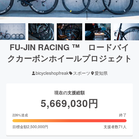
FU-JIN RACING ™ ロードバイ
クカーボンホイールプロジェクト
bicycleshopfreak
スポーツ
愛知県
現在の支援総額
5,669,030
円
終了
226
%達成
目標金額
2,500,000
円
支援者数
71
人