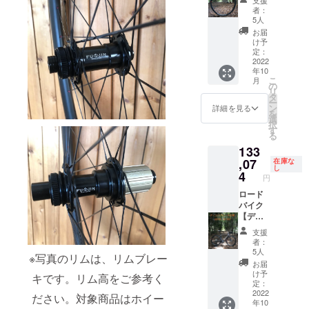
いただ
R24H
キ】仕
ざいま
者：
きま
hoshi
様カー
す。 ※
5人
す。 ・
:wingst
ボンホ
ホイー
お届
６か月
ar
イール
ル完成
け予
以内な
AERO
35%off
組で
定：
らば、
（開放
+送料
2022
す。車
年10
行使を
組） 真
通常販
体、タ
こ
月
するこ
鍮ニッ
売価格
イヤ、
の
リ
とがで
プル：
190,200
チュー
タ
ー
きま
黒 ※開
円税込
ブなど
ン
詳細を見る
を
す。 ・
放組み
※2022.6
付属品
選
択
６か月
はス
月時点
以外は
す
る
を超え
ポーク
カーボ
含まれ
133
た場合
がクロ
ンリム
ませ
はいか
スする
700c（
,07
ん。
在庫な
し
なる理
場合、
UDマッ
4
円
由でも
捩じら
トクリ
無効と
ない組
ア仕上
ロード
なりま
み方で
げ）
バイク
す。お
す。 ※
F:20H/
【ディ
気を付
イメー
R24H
スクブ
支援
けくだ
ジ写真
SAPIM
レー
者：
さい。
は、リ
:CX-
キ】仕
5人
※写真のリムは、リムブレー
・転売
ム高の
RAY
様カー
お届
などで
選択で
black
ボンホ
け予
キです。リム高をご参考く
利益得
ご参考
（開放
イール
定：
ること
にして
組） 真
35%off
2022
ださい。対象商品はホイー
年10
を防ぐ
くださ
鍮ニッ
+送料