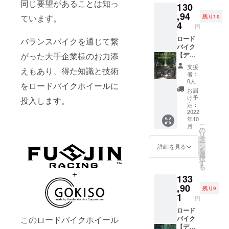
同じ要望があることは知っ
130
品のリ
は、リ
ンリム
ムは写
ム高の
700c（
,94
ています。
残り10
真と異
選択で
UDマッ
4
円
なる場
ご参考
トクリ
合がご
にして
ア仕上
ロード
バランスバイクを通じて繋
ざいま
くださ
げ）
バイク
がった大手企業様のお力添
す。 ※
い。 ※
F:20H/
【ディ
ホイー
対象製
R24H
スクブ
支援
えもあり、得た知識と技術
ル完成
品のリ
hoshi
レー
者：
組で
ムは写
:wingst
キ】仕
0人
をロードバイクホイールに
す。車
真と異
ar（リ
様カー
お届
体、タ
なる場
ジッド
ボンホ
け予
投入します。
イヤ、
合がご
アッセ
イール
定：
チュー
ざいま
ンブリ
30%off
2022
年10
ブなど
す。 ※
仕様）
+送料
こ
月
付属品
ホイー
真鍮
通常販
の
リ
以外は
ル完成
ニップ
売価格
タ
ー
含まれ
組で
ル：黒
183,920
ン
詳細を見る
を
ませ
す。車
付属
円税込
選
択
ん。
体、タ
品：
※2022.6
す
る
イヤ、
GOKIS
月時点
133
チュー
O®カー
カーボ
ブなど
ボンク
ンリム
,90
残り9
付属品
イック
700c（
1
円
以外は
リリー
UDマッ
含まれ
ス・チ
トクリ
ロード
ませ
タン
ア仕上
バイク
このロードバイクホイール
ん。
シャフ
げ）
【ディ