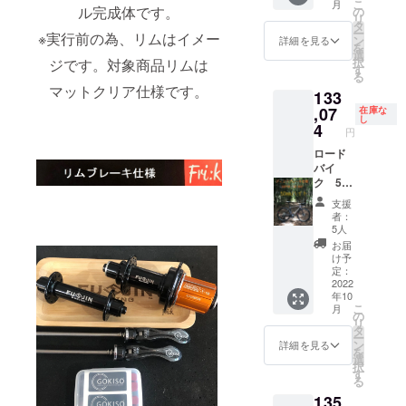
こ
月
ため譲
い。 ※
プル：
通常販
ル完成体です。
の
リ
渡は禁
対象製
黒 付属
売価格
タ
ー
※実行前の為、リムはイメー
止で
品のリ
品：
201344
ン
詳細を見る
を
す。
ムは写
GOKIS
円税込
選
択
ジです。対象商品リムは
真と異
O®カー
※2022.6
す
る
なる場
ボンク
月時点
マットクリア仕様です。
133
合がご
イック
カーボ
ざいま
リリー
ンリム
,07
在庫な
し
す。 ※
ス・チ
700c（
4
円
ホイー
タン
UDマッ
ル完成
シャフ
トクリ
ロード
組で
ト、
ア仕上
バイ
す。車
カーボ
げ）
ク 50
体、タ
ン
F:24H/
ｍｍハ
支援
イヤ、
シュー
R24H
イト
者：
チュー
※開放組
SAPIM
【ディ
5人
ブなど
みは、
:CX-
スクブ
お届
付属品
スポー
RAY
レー
け予
以外は
クがク
black（
キ】仕
定：
含まれ
ロスす
開放
様カー
2022
年10
ませ
る際に
組） 真
ボンホ
こ
月
ん。
捩じら
鍮ニッ
イール
の
リ
ない
プル：
35%off
タ
ー
（結わ
黒 ※開
+送料
ン
詳細を見る
を
ない）
放組み
通常販
選
択
組み方
はス
売価格
す
る
です。
ポーク
201344
135
※リアの
がクロ
円税込