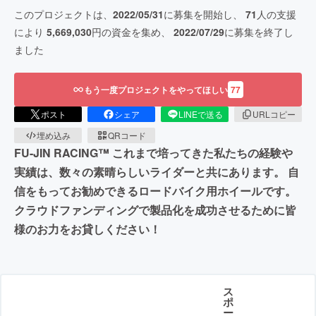
このプロジェクトは、
2022/05/31
に募集を開始し、
71
人の支援
により
5,669,030
円の資金を集め、
2022/07/29
に募集を終了し
ました
もう一度プロジェクトをやってほしい
77
ポスト
シェア
LINEで送る
URLコピー
埋め込み
QRコード
FU-JIN RACING™ これまで培ってきた私たちの経験や
実績は、数々の素晴らしいライダーと共にあります。 自
信をもってお勧めできるロードバイク用ホイールです。
クラウドファンディングで製品化を成功させるために皆
様のお力をお貸しください！
ス
ポ
ー