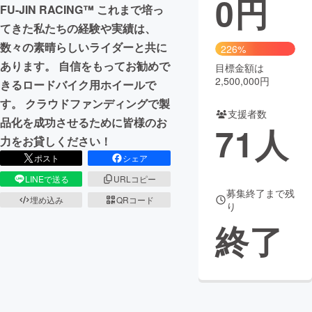
0
円
FU-JIN RACING™ これまで培っ
まちづくり・地域活性化
てきた私たちの経験や実績は、
数々の素晴らしいライダーと共に
226%
あります。 自信をもってお勧めで
目標金額は
CAMPFIRE for Social Good
CAMPFIRE Creation
2,500,000円
きるロードバイク用ホイールで
CAMPFIREふるさと納税
machi-ya
コミュニティ
す。 クラウドファンディングで製
支援者数
品化を成功させるために皆様のお
71
人
力をお貸しください！
ポスト
シェア
LINEで送る
URLコピー
募集終了まで残
埋め込み
QRコード
り
終了