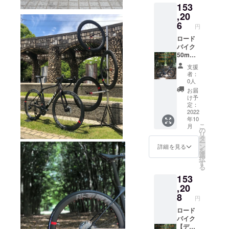
153
ムは写
がクロ
ンリム
真と異
スする
700c（
,20
なる場
場合、
UDマッ
6
円
合がご
捩じら
トクリ
ざいま
ない組
ア仕上
ロード
す。 ※
み方で
げ）
バイク
ホイー
す。 ※
F:20H/
50mm
ル完成
イメー
R24H
ハイト
支援
組で
ジ写真
SAPIM
【ディ
者：
す。車
は、リ
:CX-
スクブ
0人
体、タ
ム高の
RAY
レー
お届
イヤ、
選択で
black
キ】仕
け予
チュー
ご参考
（開放
様カー
定：
ブなど
にして
組） 真
ボンホ
2022
年10
付属品
くださ
鍮ニッ
イール
こ
月
以外は
い。 ※
プル：
25%off
の
リ
含まれ
対象製
黒 付属
+送料
タ
ー
ませ
品のリ
品：
通常販
ン
詳細を見る
を
ん。
ムは写
GOKIS
売価格
選
択
真と異
O®カー
201344
す
る
なる場
ボンク
円税込
153
合がご
イック
※2022.6
ざいま
リリー
月時点
,20
す。 ※
ス・チ
カーボ
8
円
ホイー
タン
ンリム
ル完成
シャフ
700c（
ロード
組で
ト、
UDマッ
バイク
す。車
カーボ
トクリ
【ディ