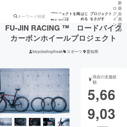
新
ロ
規
グ
会
プロジェクトを掲
はじ
プロジェクト
/
載するには
める
をさがす
イ
員
ン
登
FU-JIN RACING ™ ロードバイク
録
カーボンホイールプロジェクト
人気のプロ
注目のリ
注目の新着プロ
募集終了が近いプ
もうすぐ公開
bicycleshopfreak
スポーツ
愛知県
ジェクト
ターン
ジェクト
ロジェクト
されます
アート・写真
音楽
現在の支援総
額
5,66
テクノロジー・ガジェット
ゲーム・サ
9,03
映像・映画
書籍・雑誌
ビジネス・起業
チャレンジ