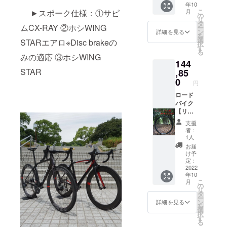
年10
くださ
RAY
+送料
こ
月
►スポーク仕様：①サピ
い。 ※
black（
通常販
の
リ
対象製
開放
売価格
タ
ムCX-RAY ②ホシWING
ー
品のリ
組） 真
188,144
ン
詳細を見る
を
ムは写
鍮ニッ
円税込
選
STARエアロ※Disc brakeの
択
真と異
プル：
※2022.6
す
る
なる場
黒 ※開
月時点
みの適応 ③ホシWING
144
合がご
放組み
カーボ
ざいま
はス
ンリム
STAR
,85
す。 ※
ポーク
700c（
0
円
ホイー
がクロ
UDマッ
ル完成
スする
トクリ
ロード
組で
場合、
ア仕上
バイク
す。車
捩じら
げ）
【リム
体、タ
ない組
F:24H/
ブレー
支援
イヤ、
み方で
R24H
キ】仕
者：
チュー
す。 ※
hoshi
様カー
1人
ブなど
イメー
:wingst
ボンホ
お届
付属品
ジ写真
ar
イール
け予
以外は
は、リ
AERO
25%off
定：
含まれ
ム高の
（開放
+送料
2022
年10
ませ
選択で
組） 真
通常販
こ
月
ん。
ご参考
鍮ニッ
売価格
の
リ
にして
プル：
190,200
タ
ー
くださ
黒 ※開
円税込
ン
詳細を見る
を
い。 ※
放組み
※2022.6
選
択
対象製
はス
月時点
す
る
品のリ
ポーク
カーボ