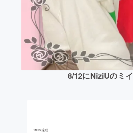
8/12にNizi
180
%達成