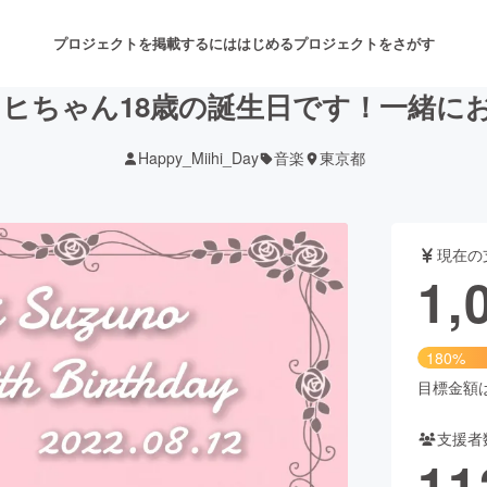
プロジェクトを掲載するには
はじめる
プロジェクトをさがす
Uのミイヒちゃん18歳の誕生日です！一緒
Happy_Miihi_Day
音楽
東京都
注目のリターン
注目の新着プロジェクト
募集終了が近いプロジェクト
も
現在の
音楽
舞台・パフォーマンス
1,
ゲーム・サービス開発
フード・飲食店
180%
書籍・雑誌出版
アニメ・漫画
目標金額は6
支援者
チャレンジ
ビューティー・ヘルスケ
11