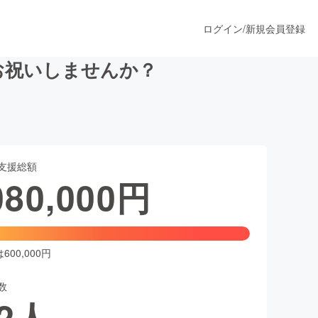
ログイン
/
新規会員登録
にお祝いしませんか？
うすぐ公開されます
支援総額
プロダクト
080,000
円
ファッション
スポーツ
00,000円
数
ア
ソーシャルグッド
2
人