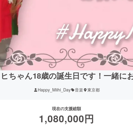
Uのミイヒちゃん18歳の誕生日です！一緒
Happy_Miihi_Day
音楽
東京都
現在の支援総額
1,080,000
円