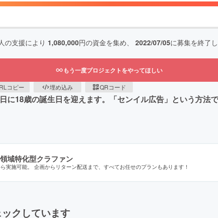
人の支援により
1,080,000
円の資金を集め、
2022/07/05
に募集を終了し
もう一度プロジェクトをやってほしい
RLコピー
埋め込み
QRコード
月12日に18歳の誕生日を迎えます。「センイル広告」という方
領域特化型クラファン
から実施可能。 企画からリターン配送まで、すべてお任せのプランもあります！
ェックしています