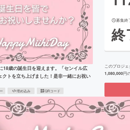
募集終
CAMPFIRE for Social Good
CAMPFIRE Creation
終
CAMPFIREふるさと納税
machi-ya
コミュニティ
このプロジェ
日に18歳の誕生日を迎えます。「センイル広
1,080,000
円
ェクトを立ち上げました！是非一緒にお祝い
ピー
埋め込み
QRコード