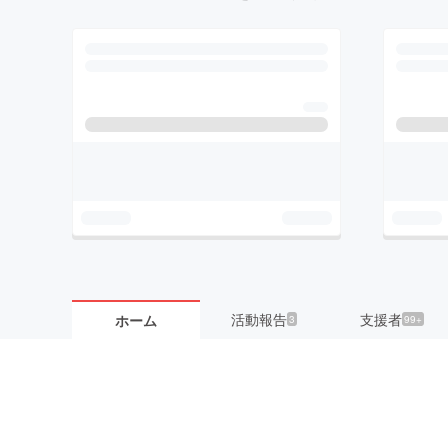
活動報告
支援者
ホーム
3
99+