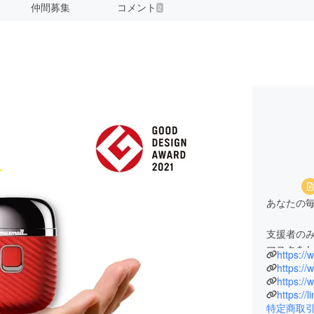
仲間募集
コメント
2
あなたの
支援者のみな
マスクを
https:/
とヒゲの
https:/
そしてお
https://
気がする
特定商取
い...。