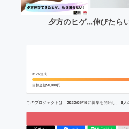
夕方のヒゲ...伸びた
317
%達成
目標金額
50,000
円
このプロジェクトは、
2022/09/16
に募集を開始し、
8
人
ポスト
シェア
LINEで送る
U