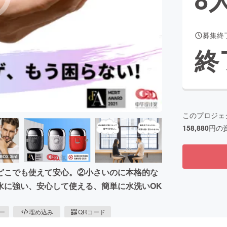
募集終
CAMPFIRE for Social Good
CAMPFIRE Creation
終
CAMPFIREふるさと納税
machi-ya
コミュニティ
このプロジェ
158,880
円の
どこでも使えて安心。②小さいのに本格的な
水に強い、安心して使える、簡単に水洗いOK
ピー
埋め込み
QRコード