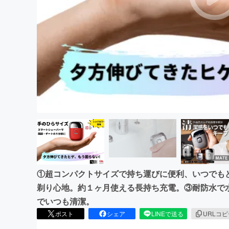
まちづくり・地域活性化
①超コンパクトサイズで持ち運びに便利、いつでも
剃り心地。約１ヶ月使える長持ち充電。③耐防水で
でいつも清潔。
ポスト
シェア
LINEで送る
URLコ