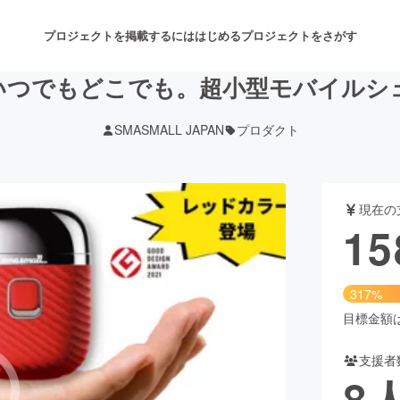
プロジェクトを掲載するには
はじめる
プロジェクトをさがす
らいつでもどこでも。超小型モバイル
SMASMALL JAPAN
プロダクト
注目のリターン
注目の新着プロジェクト
募集終了が近いプロジェクト
も
現在の
音楽
舞台・パフォーマンス
15
ゲーム・サービス開発
フード・飲食店
317%
書籍・雑誌出版
アニメ・漫画
目標金額は5
支援者
チャレンジ
ビューティー・ヘルスケ
8