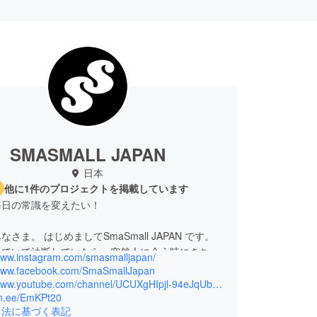
SMASMALL JAPAN
日本
他に1件のプロジェクトを掲載しています
毎日の常識を変えたい！
さま。 はじめましてSmaSmall JAPAN です。
していて油断していたら、突然人に会う時にきちん
/www.instagram.com/smasmalljapan/
手入れをしていなくて焦ることありませんか？
/www.facebook.com/SmaSmallJapan
ウチ生活が多いからか、最近鼻毛がすごく伸びてる
https://www.youtube.com/channel/UCUXgHIpjl-94eJqUbgRRDaQ
lin.ee/EmKPt20
んですよね。一度気になるとずっと落ちつかな
引法に基づく表記