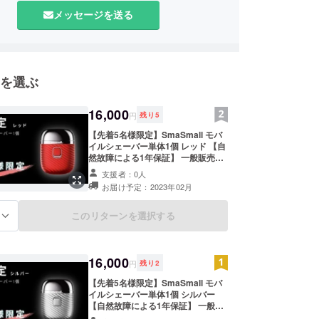
ーバーを使うのも鼻毛を処理するのもだらしない
メッセージを送る
良い商品ないかな〜と思っていたんです。
の商品に出会い、皆さんにぜひ知ってもらいたいと
ジェクトを立ち上げました。
を選ぶ
、デート、友人との飲み会など、大事な時、人と会
時間にヒゲは伸びていて困りますよね？
16,000
円
残り
5
を持ち歩くなんて...鼻毛を外で抜くなんて...と
【先着5名様限定】SmaSmall モバ
た私と同じように、この商品であなたの日常が変
イルシェーバー単体1個 レッド 【自
れたらとても嬉しいです！
然故障による1年保証】 一般販売価
格：16,000円（税込） 送料：0円
支援者：0人
※一般販売価格が変更になる可能性
支援のほどよろしくお願い致します。
お届け予定：2023年02月
もございます。 ※デザイン・仕様は
変更になる可能性もございます。ご
了承ください。 ※ご注文状況、製造
このリターンを選択する
る
工程上の都合等により出荷時期が遅
れる場合があります。 ※国内倉庫ま
では海外からの発送となり、国際普
通便を利用します。 通常3週間程度
16,000
円
残り
2
で配送されますが、稀に１か月を超
えることもあります。 国内倉庫へ到
【先着5名様限定】SmaSmall モバ
着後は、お届けまで通常1週間ほど
イルシェーバー単体1個 シルバー
かかる見込みです。 ※発送は日本国
【自然故障による1年保証】 一般販
内に限らせて頂きます。 配送予定
売価格：16,000円（税込） 送料：0