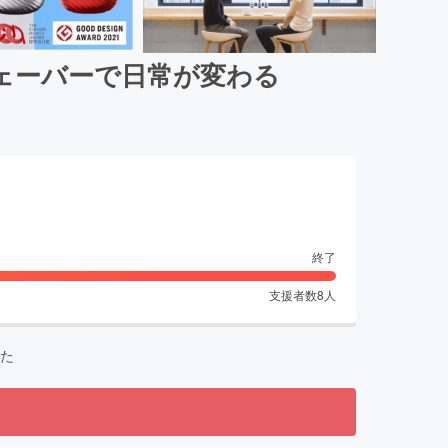
シェーバーで日常が変わる
終了
支援者数
8
人
た