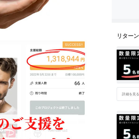
外でシェ
し、何か
そこでこ
思いプロ
リターン
商談の前
う夕方の
シェーバー
思ってい
わってく
ぜひ、ご
詳細を見