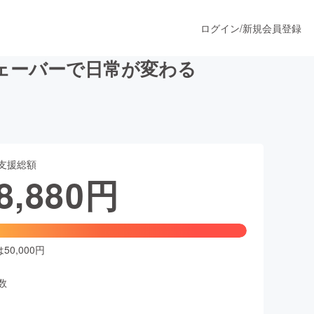
ログイン
/
新規会員登録
シェーバーで日常が変わる
うすぐ公開されます
支援総額
プロダクト
8,880
円
ファッション
スポーツ
0,000円
数
ア
ソーシャルグッド
人