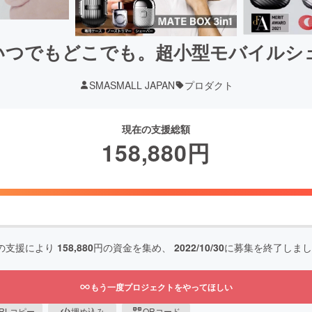
らいつでもどこでも。超小型モバイル
SMASMALL JAPAN
プロダクト
現在の支援総額
158,880
円
の支援により
158,880
円の資金を集め、
2022/10/30
に募集を終了しまし
もう一度プロジェクトをやってほしい
RLコピー
埋め込み
QRコード