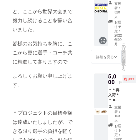
３チー
支援
ムのロ
者：
と、ここから世界大会まで
ゴ入り
520
ステッ
人
努力し続けることを誓い合
カー＆
お届
お礼
け予
いました。
メール
定：
2022
■サイ
年09
ズ：約
皆様のお気持ちを胸に、こ
こ
月
５㎝×１
の
リ
０㎝ ※
タ
こから更に選手・コーチ共
ー
備考欄
ン
詳細を見る
を
に精進して参りますので
に代表
選
択
者様の
す
る
お名前
よろしくお願い申し上げま
5,0
とご連
残り37
00
絡先を
円
す。
ご記入
＊＊再
くださ
入荷＊
い。
＊ ■
ポーチ
支援
丁度い
者：
＊プロジェクトの目標金額
い大き
163
さで
人
は達成いたしましたが、で
す。 生
お届
地もホ
きる限り選手の負担を軽く
け予
ワイト
定：
してあげたいので、引き続
2022
ではな