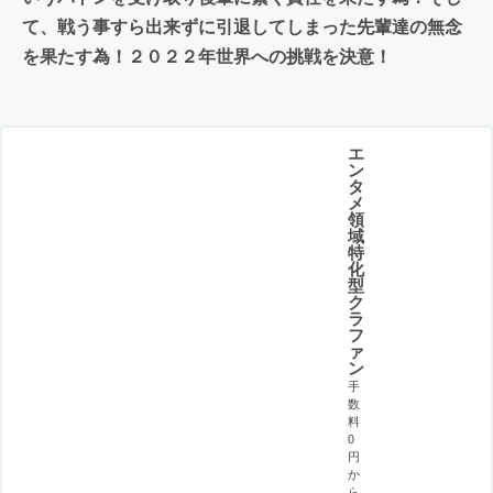
て、戦う事すら出来ずに引退してしまった先輩達の無念
を果たす為！２０２２年世界への挑戦を決意！
エ
ン
タ
メ
領
域
特
化
型
ク
ラ
フ
ァ
ン
手
数
料
0
円
か
ら