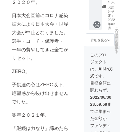
人名）
２０２０年。
ジ・横
ジュに
10人
（３×
断幕へ
なりま
お届
８）
のロゴ
す。 ＊
け予
日本大会直前にコロナ感染
＆Tシャ
定：
掲載は
綿素材
ツ＆お
2022
できま
■お礼
拡大により日本大会・世界
年09
礼メー
せんの
メール
こ
月
ル（★
の
で予め
※備考欄
大会が中止となりました。
リ
１０名
タ
ご了承
に、代
ー
様） ■
ン
くださ
表者様
選手・コーチ・保護者・・
詳細を見る
を
備考欄
選
い。 ※
のお名
択
に代表
一年の費やしてきた全てが
す
ジャー
前・ご
る
者様の
ジ・横
連絡先
このプロ
リセット。
お名
断幕支
をご記
ジェクト
前・ご
給リ
入くだ
連絡先
ターン
さい。
は、
All-In方
ZERO。
をご記
はござ
式
です。
入頂
いませ
き、
ん。選
目標金額に
子供達の心はZERO以下、
ジャー
手が着
関わらず、
ジ記載
用して
絶望感から抜け出せません
企業名
いる写
2022/06/30
（ロ
でした。
真をお
23:59:59
ま
ゴ）の
送りい
デー
たしま
でに集まっ
翌年２０２１年。
ターを
す。予
た金額が
添付く
めご了
ださ
承くだ
ファンディ
「継続は力なり」諦めたら
い。 ■
さい。