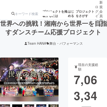
新
ロ
規
グ
会
プロジェクトを掲
はじ
プロジェクト
/
載するには
める
をさがす
イ
員
ン
登
世界への挑戦！湘南から世界一を目指
録
すダンスチーム応援プロジェクト
人気のプロ
注目のリ
注目の新着プロ
募集終了が近いプ
もうすぐ公開
Team HANA
舞台・パフォーマンス
ジェクト
ターン
ジェクト
ロジェクト
されます
アート・写真
音楽
現在の支援総
額
7,06
テクノロジー・ガジェット
ゲーム・サ
3,34
映像・映画
書籍・雑誌
ビジネス・起業
チャレンジ