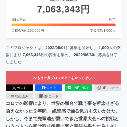
7,063,343
円
終了
168
%達成
目標金額
4,200,000
円
支援者数
1,000
人
このプロジェクトは、
2022/06/01
に募集を開始し、
1,000
人の支
援により
7,063,343
円の資金を集め、
2022/06/30
に募集を終了
しました
もう一度プロジェクトをやってほしい
ポスト
シェア
LINEで送る
URLコピー
埋め込み
QRコード
コロナの影響により、世界の舞台で戦う事を断念せざる
負えなかった２年間。 絶望感で踊る気力も失いかけた。
しかし、今まで先輩達が繋いできた世界大会への挑戦と
いうバトンを受け取り後輩に繋ぐ責任を果たす為！そし