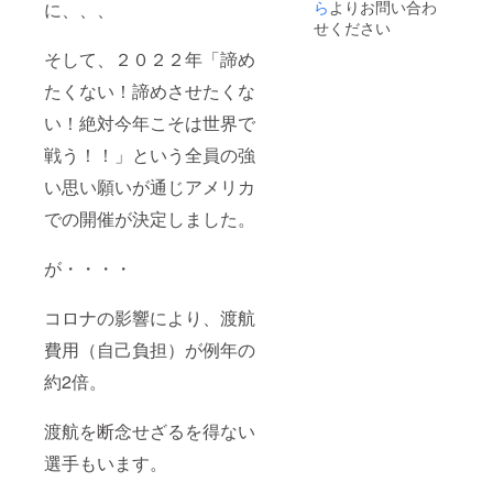
ザイン
ら
よりお問い合わ
に、、、
によっ
せください
て異な
そして、２０２２年「諦め
ります
のでサ
たくない！諦めさせたくな
イズは
目安と
い！絶対今年こそは世界で
なりま
す。 ■
戦う！！」という全員の強
世界大
会時だ
い思い願いが通じアメリカ
けでな
く国内
での開催が決定しました。
のイベ
ント時
が・・・・
にも着
用しま
す。 ー
コロナの影響により、渡航
注意ー
※渡航に
費用（自己負担）が例年の
間に合
うよう
約2倍。
に
ジャー
ジを作
渡航を断念せざるを得ない
成いた
選手もいます。
します
ので、