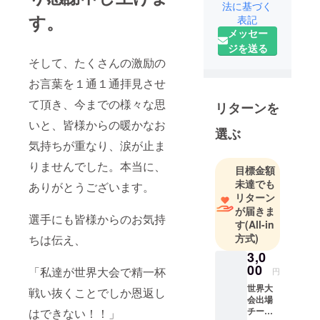
法に基づく
す。
表記
メッセー
ジを送る
そして、たくさんの激励の
お言葉を１通１通拝見させ
て頂き、今までの様々な思
リターンを
いと、皆様からの暖かなお
選ぶ
気持ちが重なり、涙が止ま
りませんでした。本当に、
目標金額
未達でも
ありがとうございます。
リターン
が届きま
選手にも皆様からのお気持
す
(All-in
方式)
ちは伝え、
3,0
00
「私達が世界大会で精一杯
円
世界大
戦い抜くことでしか恩返し
会出場
チーム
はできない！！」