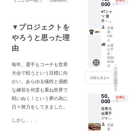
用します。 ー注
在庫な
はございませ
なりま
000
者様の
し
円
意ー ※渡航に間
ん。選手が着用
す。 ■
お名前
に合うように
している写真を
世界大
■Tシャ
とご連
ジャージを作成
お送りいたしま
会時だ
ツ 選
絡先を
いたしますの
す。予めご了承
けでな
手・
ご記入
で、６月３０日
▼プロジェクトを
ください。
く国内
コー
くださ
支援
以降の企業様に
のイベ
チ・保
い。
者：
つきましては
やろうと思った理
ント時
護者の
100
ジャージ・横断
にも着
思いを
人
幕へのロゴ掲載
用しま
「ONE
由
お届
はできませんの
す。 ー
」とい
け予
で予めご了承く
注意ー
う文字
定：
ださい。 ※
2022
※渡航に
に込め
ジャージ・横断
年09
間に合
まし
毎年、選手もコーチも世界
こ
幕支給リターン
月
うよう
た。 ＊
の
リ
はございませ
大会で戦うという目標に向
に
カ
タ
ー
ん。選手が着用
ジャー
ラー：
ン
詳細を見る
を
している写真を
かい、あらゆる犠牲と過酷
ジを作
チャ
選
択
お送りいたしま
成いた
コール
す
な練習を何度も重ね世界で
る
す。予めご了承
します
＊サイ
ください。
50,
ので、
ズ：S・
戦いぬく！という夢の為に
在庫な
000
６月３
M・L・
し
円
０日以
XL・
日々努力をしてきました。
世界大
降の企
XXL・
会選手
業様に
XXXL
ジャー
しかし、、、
つきま
＊ロゴ
ジ企業
しては
の色は
支援
名（個
ジャー
ベー
者：