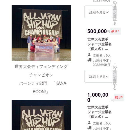
こ
2022年09月
１０名
の
■備考欄に代表者
リ
様） ■
タ
様のお名前・ご
ー
備考欄
ン
連絡先をご記入
詳細を見る
を
に代表
選
頂き、ジャージ
択
者様の
す
記載企業名（ロ
る
お名
ゴ）のデーター
500,000
前・ご
を添付くださ
円
残り5
連絡先
い。 ■ジャージ
世界大会選手
をご記
協賛頂いた方は
ジャージ企業名
入頂
世界大会で掲げ
（個人名）
き、
る横断幕にもお
（10×15） ＆T
ジャー
名前を掲載させ
支援者：0人
シャツ＆お礼
ジ記載
ていただきま
お届け予定：
メール（★５名
企業名
す。 ※ロゴの
こ
2022年09月
世界大会ディフェンディング
の
様） ■備考欄に
（ロ
大きさは・配置
リ
タ
代表者様のお名
ゴ）の
についてこちら
ー
チャンピオン
ン
前・ご連絡先を
デー
詳細を見る
にお任せ頂きま
を
選
ご記入頂き、
ターを
す。 ■ジャージ
バーシティ部門 「KANA-
択
す
ジャージ記載企
添付く
記載のロゴの大
る
業名（ロゴ）の
ださ
きさはデザイン
BOON!」
1,000,00
データーを添付
い。 ■
によって異なり
残り3
0
ください。 ■
ジャー
ますのでサイズ
円
ジャージ協賛頂
ジ協賛
は目安となりま
世界大会選手
いた方は世界大
頂いた
す。 ■世界大会
ジャージ企業名
会で掲げる横断
方は世
時だけでなく国
（個人名）
幕にもお名前を
界大会
内のイベント時
（10×30） ＆T
掲載させていた
で掲げ
にも着用しま
支援者：0人
シャツ＆お礼
だきます。 ※
る横断
す。 ー注意ー ※
お届け予定：