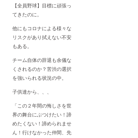
６月３
【全員野球】目標に頑張っ
０日以
降の企
てきたのに。
業様に
つきま
しては
他にもコロナによる様々な
ジャー
ジ・横
リスクがあり拭えない不安
断幕へ
もある。
のロゴ
掲載は
できま
チーム自体の辞退も余儀な
せんの
で予め
くされるのか？苦渋の選択
ご了承
くださ
を強いられる状況の中。
い。 ※
ジャー
ジ・横
子供達から、、、
断幕支
給リ
ターン
「この２年間の悔しさを世
はござ
界の舞台にぶつけたい！諦
いませ
ん。選
めたくない！諦められませ
手が着
用して
ん！行けなかった仲間、先
いる写