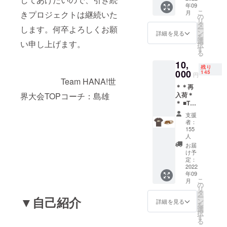
年09
くオフ
こ
月
きプロジェクトは継続いた
ホワイ
の
リ
トでと
タ
します。何卒よろしくお願
ー
てもお
ン
詳細を見る
を
しゃれ
選
い申し上げます。
択
です。
す
る
■サイ
10,
ズ：約
残り
000
１２㎝×
145
円
Team HANA!世
１８㎝
＊＊再
※備考欄
界大会TOPコーチ：島雄
入荷＊
に代表
＊ ■T
様のお
シャツ
名前と
支援
選手・
ご連絡
者：
コー
先をご
155
チ・保
人
記入く
護者の
ださ
お届
思いを
け予
い。
「ONE
定：
2022
」とい
年09
う文字
こ
月
に込め
の
リ
まし
タ
ー
▼自己紹介
た。 ＊
ン
詳細を見る
を
カ
選
択
ラー：
す
る
チャ