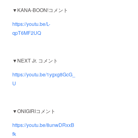
▼KANA-BOON!コメント
https://youtu.be/L-
qpT6MF2UQ
▼NEXT Jr. コメント
https://youtu.be/1ygxg8GcG_
U
▼ONIGIRIコメント
https://youtu.be/8unwDRxxB
fk