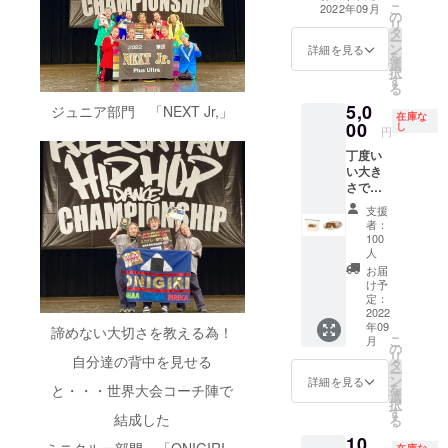
メール（★３名
ロゴの大きさ
幕にも
こ
渡航に間に合う
2022年09月
の
様） ■備考欄に
は・配置につい
お名前
リ
ようにジャージ
タ
代表者様のお名
てこちらにお任
を掲載
ー
を作成いたしま
ン
前・ご連絡先を
詳細を見る
せ頂きます。 ■
させて
を
すので、６月３
選
ご記入頂き、
ジャージ記載の
いただ
択
０日以降の企業
す
ジャージ記載企
ロゴの大きさは
きま
る
様につきまして
業名（ロゴ）の
デザインによっ
す。
はジャージ・横
5,0
ジュニア部門 「NEXT Jr,」
データーを添付
在庫な
て異なりますの
※ロゴの
断幕へのロゴ掲
00
し
ください。 ■
円
でサイズは目安
大きさ
載はできません
ジャージ協賛頂
となります。 ■
は・配
ので予めご了承
丁度い
いた方は世界大
世界大会時だけ
置につ
ください。 ※
い大き
会で掲げる横断
でなく国内のイ
いてこ
ジャージ・横断
さで
幕にもお名前を
ベント時にも着
ちらに
幕支給リターン
す。 生
掲載させていた
支援
用します。 ー注
お任せ
はございませ
地もホ
だきます。 ※
者：
意ー ※渡航に間
頂きま
ん。選手が着用
ワイト
100
ロゴの大きさ
に合うように
す。 ■
している写真を
ではな
人
は・配置につい
ジャージを作成
ジャー
お送りいたしま
くオフ
お届
てこちらにお任
いたしますの
ジ記載
す。予めご了承
ホワイ
け予
せ頂きます。 ■
で、６月３０日
のロゴ
ください。
トでと
定：
ジャージ記載の
以降の企業様に
の大き
2022
てもお
ロゴの大きさは
つきましては
さはデ
年09
諦めない大切さを教える為！
しゃれ
デザインによっ
こ
月
ジャージ・横断
ザイン
です。
の
て異なりますの
リ
幕へのロゴ掲載
によっ
自分達の背中を見せる
■サイ
タ
でサイズは目安
ー
はできませんの
て異な
ズ：約
ン
詳細を見る
となります。 ■
を
と・・・世界大会コーチ陣で
で予めご了承く
ります
12㎝
選
世界大会時だけ
択
ださい。 ※
のでサ
×18㎝ ※
す
でなく国内のイ
結成した
る
ジャージ・横断
イズは
備考欄
ベント時にも着
幕支給リターン
目安と
10,
に代表
ミニクルー部門 「ONIGIRI」