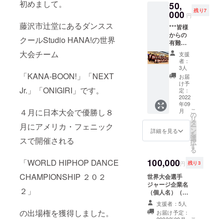
初めまして。
50,
コール
残り7
000
＊サイ
円
ズ：S・
藤沢市辻堂にあるダンスス
***皆様
M・L・
からの
XL・
クールStudio HANA!の世界
有難い
XXL・
お言葉
XXXL
大会チーム
支援
を頂
＊ロゴ
者：
き、
の色は
3人
ジャー
「KANA-BOON!」「NEXT
ベー
お届
ジ協賛
ジュと
け予
Jr.」「ONIGIRI」です。
を追加
定：
なりま
させて
2022
す。 ＊
年09
いただ
綿素材
こ
４月に日本大会で優勝し８
月
きまし
の
■お礼
リ
た****
タ
メール
月にアメリカ・フェニック
ー
世界大
ン
※備考欄
詳細を見る
を
会選手
選
に、代
スで開催される
択
ジャー
す
表者様
る
ジ企業
のお名
名（個
100,000
「WORLD HIPHOP DANCE
前・ご
円
残り3
人名）
連絡先
CHAMPIONSHIP ２０２
（３×
世界大会選手
をご記
８）
ジャージ企業名
入くだ
２」
＆Tシャ
（個人名）（５×
さい。
ツ＆お
１０） ＆Tシャ
支援者：5人
礼メー
ツ＆お礼メール
の出場権を獲得しました。
お届け予定：
ル（★
（★8名様限定）