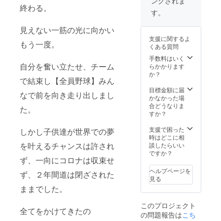
ングされま
ジャー
終わる。
ジ協賛
す。
頂いた
方は世
見えない一筋の光に向かい
界大会
支援に関するよ
で掲げ
もう一度。
くある質問
る横断
幕にも
手数料はいく
お名前
自分を奮い立たせ、チーム
らかかります
を掲載
か？
で結束し【全員野球】みん
させて
いただ
目標金額に届
なで前を向き走り出しまし
きま
かなかった場
す。
合どうなりま
た。
※ロゴの
すか？
大きさ
は・配
支援で困った
しかし子供達が世界での夢
置につ
時はどこに相
いてこ
を叶えるチャンスは許され
談したらいい
ちらに
ですか？
ず、一向にコロナは収束せ
お任せ
頂きま
ヘルプページを
ず、２年間道は閉ざされた
す。 ■
見る
ジャー
ままでした。
ジ記載
のロゴ
このプロジェクト
の大き
全てをかけてきたの
の問題報告は
こち
さはデ