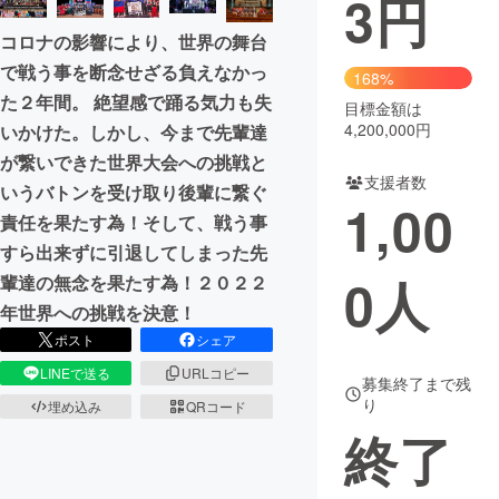
3
円
コロナの影響により、世界の舞台
まちづくり・地域活性化
で戦う事を断念せざる負えなかっ
168%
た２年間。 絶望感で踊る気力も失
目標金額は
CAMPFIRE for Social Good
CAMPFIRE Creation
4,200,000円
いかけた。しかし、今まで先輩達
CAMPFIREふるさと納税
machi-ya
コミュニティ
が繋いできた世界大会への挑戦と
支援者数
いうバトンを受け取り後輩に繋ぐ
1,00
責任を果たす為！そして、戦う事
すら出来ずに引退してしまった先
0
人
輩達の無念を果たす為！２０２２
年世界への挑戦を決意！
ポスト
シェア
LINEで送る
URLコピー
募集終了まで残
り
埋め込み
QRコード
終了