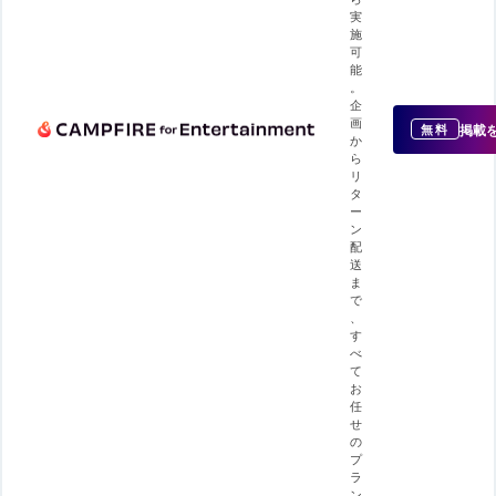
実
施
可
能
。
企
画
掲載
無料
か
ら
リ
タ
ー
ン
配
送
ま
で
、
す
べ
て
お
任
せ
の
プ
ラ
ン