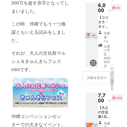
能を保
300万を超す赤字となってし
6,0
待いた
証する
残り2
しま
00
もので
まいました。
円
す。 ☆
はあり
【ココ
コワー
ませ
カラ・
キング
この時、沖縄でもう一つ無
ん。
ネイ
1day利
ティブ
謀ともいえる試みをしまし
用チ
支援
アメリ
ケット1
者：
た。
カン(イ
枚【7月
1人
ンディ
1日以降
お届
アン)フ
ご利用
け予
それが、大人の文化祭マル
ルート
可能】
定：
初級講
2022
沖縄
シェ＆きゅんきらフェス
年07
座+チ
or名古
こ
月
ケット
屋でご
の
miniです。
リ
1,000円
利用い
タ
ー
分】 イ
ただけ
ン
詳細を見る
を
ネ・セ
るコ
選
択
イミさ
ワーキ
す
る
んの
ング
7,7
『ネイ
1day利
残り22
ティブ
00
用チ
円
アメリ
ケット1
【大人
カン(イ
枚にな
の文化
ンディ
りま
沖縄コンベンションセン
祭1日参
アン)フ
す。
加券
ルート
どんな
支援
ターでの大きなイベント。
（沖縄
初級講
場所に