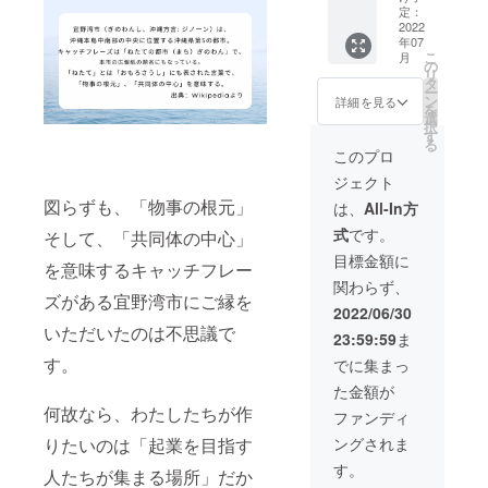
TSUYU
やカル
定：
いた方
12:00放
単独公
MIさん
2022
チャー
にス
送中。
演もし
年07
の 『四
スクー
タッフ
https://
くは、
こ
月
柱推命
ルに使
の
一同が
www.yu
トーク
リ
入門編
えるチ
タ
お礼の
menota
セッ
ー
講座』
ケット
ン
メッ
ne.jp/ab
ション
詳細を見る
を
2,200円
1,000円
選
セージ
out 出演
などご
択
(税込)+
分付き
す
を 心
予定期
希望に
る
コワー
3,300円
を込め
間：
合わせ
このプロ
キング
相当
たお礼
2022年
て開催
ジェクト
スペー
が、
状をお
8月1日
できま
スやカ
図らずも、「物事の根元」
2,000円
届けい
～2022
す。
は、
All-In方
ル
で受け
たしま
年12月
ご要望
式
です。
そして、「共同体の中心」
チャー
られま
す。
31日 名
があり
スクー
す。
古屋・
ました
目標金額に
を意味するキャッチフレー
ルに使
沖縄で
らお問
関わらず、
えるチ
のビジ
い合わ
ズがある宜野湾市にご縁を
ケット
ネスを
せくだ
2022/06/30
1,000円
展開さ
さい。
いただいたのは不思議で
23:59:59
ま
分付き
れてい
◎
3,300円
す。
る企業
営業コ
でに集まっ
相当が
様に
ンサ
た金額が
2,000円
とって
ル・講
何故なら、わたしたちが作
で受け
は微力
演の日
ファンディ
られま
ながら
時 で
りたいのは「起業を目指す
ングされま
す。 当
広告宣
きる限
プロ
伝とし
りご希
す。
人たちが集まる場所」だか
ジェク
てご活
望に合