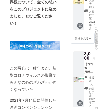
支援
界観について、全ての想い
Ｈe
言葉を
者：
PLace
書い
26人
をこのプロジェクトに込め
に来れ
て、贈
お届
なかっ
らせて
け予
ました。ぜひご覧くださ
たり、
いただ
定：
モノは
2022
きま
い！
年07
いらな
す。
こ
月
いけど
（提供
の
リ
応援を
に関し
タ
ー
したい
てダイ
ン
詳細を見る
を
と思っ
ヤモン
選
択
てくだ
ド社さ
す
る
さる方
んの許
3,0
向けで
可をい
す。 私
00
ただい
円
たちか
ており
【ココ
ら心を
ま
この写真は、昨年まだ、新
カラ・
込め
す。）
月桃石
て、お
☆コ
型コロナウィルスの影響で
鹼講座
礼の
ワーキ
支援
+チケッ
メール
ング
者：
みんなの心のざわざわが強
ト1,000
をお送
1day利
1人
円分】
りさせ
用チ
くなっていた
お届
heart＆
てくだ
ケット2
け予
greenさ
さい。
定：
枚【7月
んの
2022
2021年7月11日に開催した
1日以降
年07
『月桃
ご利用
こ
月
沖縄コンベンションセン
石鹼作
の
可能】