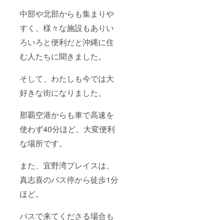
了承く
見積や
中部や北部からも集まりや
ださ
調整
い。
をさせ
すく、様々な施設もありい
ていた
だき、
ろいろと便利だと沖縄に住
ご承認
いただ
む人たちに聞きました。
き、最
終確定
そして、わたしも今では大
をさせ
ていた
好きな街になりました。
だきま
すね。
那覇空港からも車で高速を
使わず40分ほど。大変便利
な場所です。
また、宜野湾プレイスは、
真志喜のバス停から徒歩1分
ほど。
バスで来てくださる場合も