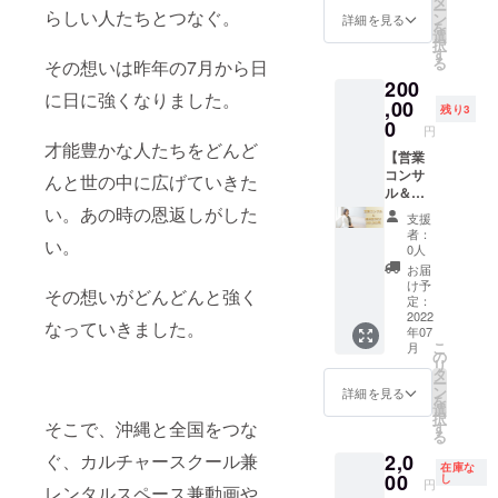
タ
1000円
ー
らしい人たちとつなぐ。
だけま
ニュー
ご利用
ン
商品券
詳細を見る
を
す。
です。
時間：
選
付き
択
◎お申
コワー
午前9時
す
※新型コ
る
その想いは昨年の7月から日
込者様
キング&
～午後
ロナの
200
が代表
カル
20時ま
影響で
に日に強くなりました。
となっ
チャー
,00
でご利
開催で
残り3
ていた
スクー
用いた
0
きない
円
だき、
ルの
だけま
場合で
才能豊かな人たちをどんど
出展す
ホーム
【営業
す。 ※
もご返
る方を
ペー
コンサ
日程的
んと世の中に広げていきた
金はで
募集し
ジ・チ
ル＆講
に空い
きませ
てご利
ラシ
演会90
い。あの時の恩返しがした
ていな
ん。
支援
用をい
（不定
分 通
い場合
代わり
者：
い。
ただく
期発
常
もあり
にコ
0人
ことも
行）に
300,000
ますの
ワーキ
お届
嬉しい
会社紹
円相
で、ご
ングや
け予
その想いがどんどんと強く
です。
介をさ
当】
予約の
定：
カル
◎人
せてい
倉持淳
2022
ご確認
チャー
なっていきました。
年07
が集ま
ただき
子が営
はお早
スクー
こ
月
り、笑
ます。
業コン
めにお
の
ルにつ
リ
顔が増
イン
サルと
願いし
タ
かえる
ー
える活
ター
モチ
ます。
ン
商品券
詳細を見る
を
動にご
ネット
ベー
☆お礼
選
10000
択
利用い
ラジオ
ション
そこで、沖縄と全国をつな
の手紙
す
円分を
る
ただけ
「ゆめ
が上が
ご支
お送り
ぐ、カルチャースクール兼
2,0
れば嬉
のた
る講演
援をい
させて
在庫な
しいで
ね」に
会を開
00
ただい
し
いただ
円
レンタルスペース兼動画や
す。
ゲスト
催させ
た方に