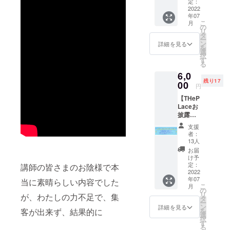
最大化
ケット
定：
承くだ
セミ
2022
1,000円
さい。
年07
ナー／
分付き
こ
月
ゲスト
6,600円
の
リ
講師・
相当が
タ
ー
黒川伊
5,000円
ン
詳細を見る
を
保子先
で受け
選
択
生 ☆7
られま
す
る
月9日
す。 当
6,0
(土)14:0
プロ
残り17
0～
00
ジェク
円
16:00
トから
【THeP
☆リア
発信さ
Laceお
ル会
れる情
披露目
場
報は全
パー
ウィン
て プロ
支援
ティ－
クあい
ジェク
者：
参加券
ち
トオー
13人
】 2022
※zoom
ナーの
お届
年7～8
オンラ
経験を
け予
月頃に
インで
定：
講師の皆さまのお陰様で本
通して
開催を
2022
も参加
得たも
年07
予定し
当に素晴らしい内容でした
可能で
のであ
こ
月
てい
す。
の
り、 利
リ
が、わたしの力不足で、集
る、お
タ
用者の
ー
披露目
ン
問題が
詳細を見る
客が出来ず、結果的に
を
パー
選
解決し
択
ティー
す
たり効
る
へご招