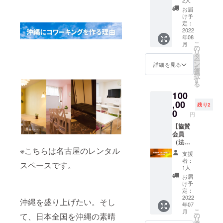
スタッ
2人
当）】
ご利用
フ一同
お届
こち
いただ
がお礼
け予
らは、1
けます
定：
のメッ
階のエ
2022
ので、
セージ
年08
リア＋2
イベ
を 心
こ
月
階のお
ント利
の
を込め
リ
部屋（3
用も可
タ
たお礼
ー
部屋）
能で
ン
状をお
詳細を見る
を
も利用
す。
選
届けい
択
可能で
ご利用
す
たしま
る
す。
の時期
す。あ
100
エス
や用途
りがと
テ、写
,00
に合っ
うござ
残り2
真撮
ていれ
0
いま
円
影、占
ばぜひ
す。
い・カ
【協賛
ご利用
☆コ
ウンセ
会員
くださ
ワーキ
リング
（法人
い。
ングや
※こちらは名古屋のレンタル
などの
様限定
ご利用
レンタ
支援
セッ
リター
期間：
ルルー
者：
スペースです。
ション
ン）】
2022年
ム利
1人
など、
活動
8月1日
用、カ
お届
何名
に協賛
～2023
ル
け予
かで終
いただ
年3月31
定：
チャー
日イベ
ける企
2022
日の期
スクー
沖縄を盛り上げたい。そし
年07
ントを
業様の
間とな
ルにも
こ
月
開催し
ための
りま
て、日本全国を沖縄の素晴
の
使える
リ
ていた
メ
す。