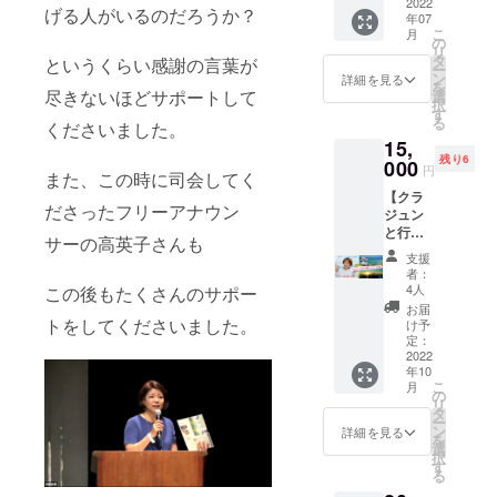
3ヶ月分
2022
から書
スタッ
げる人がいるのだろうか？
す。
年07
利用可
いてお
フ一同
(2023年
こ
月
能で
送りま
の
がお礼
2月開催
リ
す。
す。
タ
というくらい感謝の言葉が
のメッ
予定）
ー
ン
詳細を見る
セージ
☆お礼
を
尽きないほどサポートして
選
を 心
のメー
択
す
を込め
ル ※新
る
くださいました。
たお礼
型コロ
15,
状をお
ナウィ
残り6
000
届けい
円
ルスの
また、この時に司会してく
たしま
影響で
【クラ
す。
開催で
ださったフリーアナウン
ジュン
きなく
と行く
サーの高英子さんも
なった
リト
支援
場合は
リート
者：
ご返金
沖縄
4人
この後もたくさんのサポー
できま
1Day】
お届
せん。
パ
トをしてくださいました。
け予
代わり
ワース
定：
に、カ
ポット&
2022
ル
年10
絶景&美
チャー
こ
月
味しい
の
スクー
リ
もの大
タ
ルでも
ー
好きな
ン
詳細を見る
コワー
を
クラ
選
キング
択
ジュン
す
スペー
る
と一緒
スでも