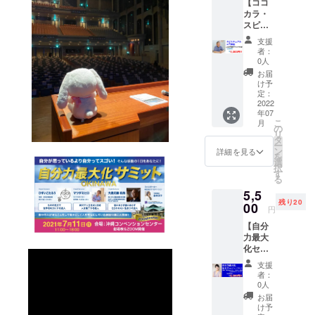
【ココ
講座』
かかり
支援を
カラ・
4,400円
ます。
いただ
スピリ
(税込)
いた方
チュア
と、コ
に倉持
支援
ル入門
ワーキ
者：
淳子が
講座+チ
ングス
0人
心を
ケット
ペース
お届
込めた
1,000円
やカル
け予
お礼状
分】 光
チャー
定：
をお届
珠・田
2022
スクー
けいた
年07
中毅先
ルに使
しま
こ
月
生の
えるチ
の
す。
リ
『スピ
ケット
タ
ー
リチュ
1,000円
ン
詳細を見る
を
アル入
分付き
選
択
門講
5,500円
す
る
座』
相当
5,5
5,500円
が、
残り20
(税込)+
00
4,000円
円
コワー
で受け
【自分
キング
られま
力最大
スペー
す。 ※
化セミ
スやカ
材料費
ナー
ル
は別途
支援
+1,000
チャー
2,200円
者：
円商品
スクー
かかり
0人
券】 ☆
ルに使
ますの
お届
自分力
えるチ
でご了
け予