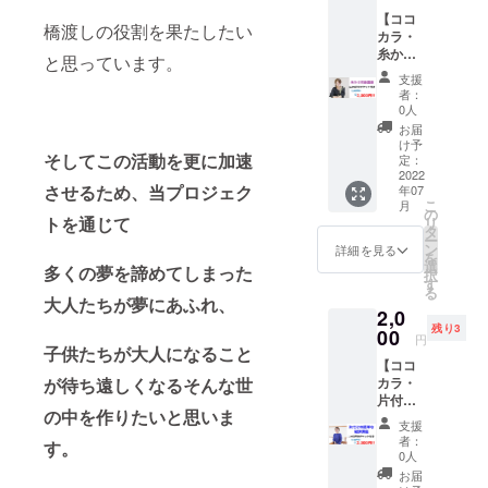
座』
す。
【ココ
1,100円
橋渡しの役割を果たしたい
カラ・
(税込)+
糸かけ
コワー
と思っています。
初級講
キング
支援
座+チ
スペー
者：
ケット
スやカ
0人
1,000円
ル
お届
分】 糸
チャー
け予
そしてこの活動を更に加速
かけ
スクー
定：
師・愛
2022
ルに使
させるため、当プロジェク
年07
さんの
えるチ
こ
月
『糸か
ケット
の
トを通じて
リ
け初級
1,000円
タ
ー
講座』
分付き
ン
詳細を見る
を
2,200円
2,200円
選
多くの夢を諦めてしまった
択
(税込)+
相当が
す
る
コワー
1,000円
大人たちが夢にあふれ、
2,0
キング
で受け
残り3
スペー
00
られま
円
スやカ
子供たちが大人になること
す。
【ココ
ル
が待ち遠しくなるそんな世
カラ・
チャー
片付け
スクー
の中を作りたいと思いま
の簡単
ルに使
支援
な秘訣
えるチ
者：
す。
講座+チ
ケット
0人
ケット
1,000円
お届
1,000円