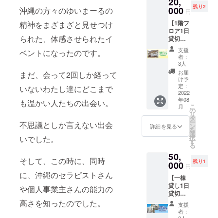
20,
に沖縄
使える
残り2
を散策
000
沖縄の方々のゆいまーるの
円
商品券
しま
5000円
【1階フ
精神をまざまざと見せつけ
しょう♪
相当を
ロア1日
ラン
お送り
られた、体感させられたイ
貸切 1
チもご
させて
回 定
ちそう
支援
ベントになったのです。
いただ
価
します
者：
きま
30000
♪【開催
3人
す。
円相
日に参
お届
まだ、会って2回しか経って
当】
加可能
け予
沖縄の
な方に
定：
いないわたし達にどこまで
コワー
2022
オスス
年08
キング
も温かい人たちの出会い。
メしま
こ
月
スペー
す。】
の
リ
スの1階
実施
タ
ー
不思議としか言えない出会
を丸ご
日：
ン
詳細を見る
を
とご利
2022年
選
択
いでした。
用いた
10月～
す
る
だけま
11月の1
50,
す。
日を予
そして、この時に、同時
残り1
・
000
定
円
キッズ
☆お礼
に、沖縄のセラピストさん
【一棟
スペー
の手紙
貸し1日
スの和
ご支
や個人事業主さんの能力の
貸切 1
室 ・
援をい
回 (定価
高さを知ったのでした。
ベラン
ただい
支援
60000
ダエリ
た方に
者：
円相
ア も