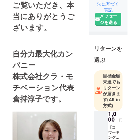
ご覧いただき、本
法に基づく
表記
当にありがとうご
メッセー
ジを送る
ざいます。
リターンを
自分力最大化カン
選ぶ
パニー
株式会社クラ・モ
目標金額
未達でも
チベーション代表
リターン
が届きま
倉持淳子です。
す
(All-in
方式)
1,0
00
円
【コ
ワーキ
ング