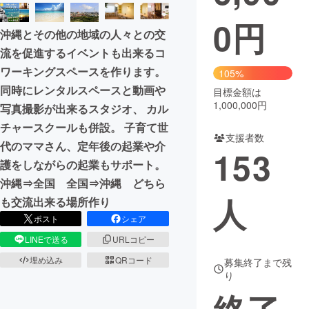
0
円
まちづくり・地域活性化
沖縄とその他の地域の人々との交
流を促進するイベントも出来るコ
CAMPFIRE for Social Good
CAMPFIRE Creation
ワーキングスペースを作ります。
105%
CAMPFIREふるさと納税
machi-ya
コミュニティ
同時にレンタルスペースと動画や
目標金額は
1,000,000円
写真撮影が出来るスタジオ、 カル
チャースクールも併設。 子育て世
支援者数
代のママさん、定年後の起業や介
153
護をしながらの起業もサポート。
沖縄⇒全国 全国⇒沖縄 どちら
人
も交流出来る場所作り
ポスト
シェア
LINEで送る
URLコピー
埋め込み
QRコード
募集終了まで残
り