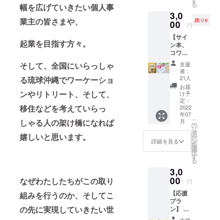
す
る
幅を広げていきたい個人事
2,000円
3,0
で受け
業主の皆さまや、
残り9
00
られま
円
す。
【サイ
起業を目指す方々。
ン本、
コワー
キング
そして、全国にいらっしゃ
支援
1day利
者：
用チ
21人
る琉球沖縄でワーケーショ
ケット2
お届
枚】
ンやリトリート、そして、
け予
3400円
定：
移住などを考えていらっ
相当 ☆
2022
年07
サイン
こ
しゃる人の架け橋になれば
月
本 代
の
リ
表倉持
タ
嬉しいと思います。
ー
淳子の
ン
詳細を見る
を
著作『1
選
択
日10秒
す
る
の習慣
3,0
で夢を
叶え
00
なぜわたしたちがこの取り
円
る』ダ
【応援
組みを行うのか、そしてこ
イヤモ
プラ
ンド社
の先に実現していきたい世
ン】 遠
元気
くてＴ
のでる