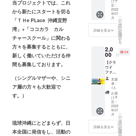
分付き
け予
当プロジェクトでは、これ
分】 片
3,300円
定：
付けコ
2022
相当が
から新たにスタートを切る
年07
ンサル
2,000円
こ
月
タン
「ＴＨe PLace 沖縄宜野
で受け
の
リ
ト・森
られま
タ
ー
湾」+「ココカラ カル
門鮎美
す。 ※
ン
詳細を見る
を
さんの
こちら
選
チャースクール」に関わる
択
『片付
の講座
す
る
けの簡
には材
方々を募集するとともに、
2,0
単な秘
料費が
残り9
訣講
00
別途
新しく働いていただける仲
円
座』
1,100円
【クラ
2,200円
間も募集しております。
かかり
ウド
(税込)+
ます。
ファン
コワー
ディン
（シングルマザーや、シニ
キング
支援
グ体験
スペー
者：
ア層の方々も大歓迎で
発表質
スやカ
1人
問会
ル
お届
す。）
&1,000
チャー
け予
円商品
スクー
定：
券セッ
2022
ルに使
年07
ト】
えるチ
こ
月
ケット
の
リ
1,000円
タ
琉球沖縄にとどまらず、日
ー
分付き
ン
詳細を見る
を
本全国に発信をし、活動の
3,300円
選
択
相当が