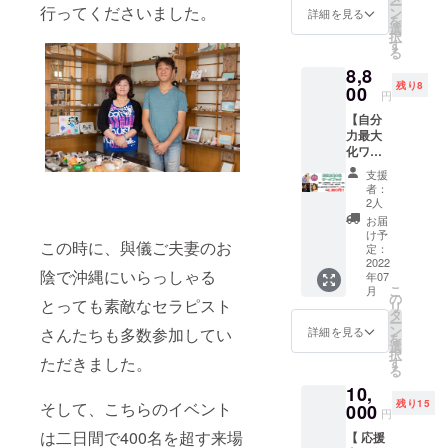
ー
ション
行ってくださいました。
ご購入
ン
かかり
詳細を見る
は、返
を
のサー
下さ
選
ます。
金の対
択
ビスで
い。
す
応はい
る
ご利用
【オス
たしか
8,8
いただ
スメす
ねま
残り8
ける
00
る方】
す。
円
サービ
☆す
（その
【自分
スチ
でに、
際は、
力最大
ケット
何かし
こころ
化ワー
1000円
らのス
ばかり
クブッ
×10枚分
キルが
ではあ
支援
ク+商品
になり
あり、
者：
ります
券1,000
ます。
イベン
2人
が少し
円分+コ
コ
ト出展
お届
のお礼
ワーキ
ワーキ
を希望
け予
の品を
この時に、與儀ご夫妻のお
ング
ング利
定：
する方
お送り
1Dayチ
2022
用、各
にはオ
させて
陰で沖縄にいらっしゃる
年07
ケット
お部屋
ススメ
いただ
こ
月
+カル
のご利
の
しま
きま
とっても素敵なセラピスト
リ
チャー
用料
タ
す。
す。）
ー
スクー
金、各
ン
☆新し
詳細を見る
さんたちも多数参加してい
を
ルチ
種セミ
選
いチャ
択
ケット
ナーへ
ただきました。
す
レンジ
る
1,000円
のご参
にイベ
10,
分】 定
加な
ント出
残り15
そして、こちらのイベント
価
000
ど。
展を考
円
22,000
いくつ
えてい
は二日間で400名を超す来場
【 応援
円
かの
る方。