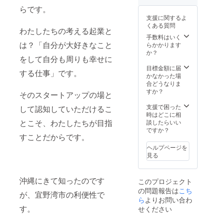
トから
用いた
わせて
らです。
発信さ
だける
実施を
支援に関するよ
れる情
と思い
いたし
くある質問
報は全
わたしたちの考える起業と
ます。
ます。
て プロ
手数料はいく
☆お礼
倉持の
ジェク
は？「自分が大好きなこと
らかかります
の手紙
スケ
トオー
か？
ご支
ジュー
をして自分も周りも幸せに
ナーの
援をい
ルもあ
経験を
目標金額に届
ただい
るた
する仕事」です。
通して
かなかった場
た方に
め、
得たも
合どうなりま
スタッ
調整を
のであ
すか？
フ一同
させて
そのスタートアップの場と
り、 利
がお礼
いただ
用者の
支援で困った
のメッ
き実施
して認知していただけるこ
問題が
時はどこに相
セージ
をいた
解決し
とこそ、わたしたちが目指
談したらいい
を 心
しま
たり効
ですか？
を込め
す。
すことだからです。
能を保
たお礼
※交通
証する
状をお
費、宿
ヘルプページを
もので
届けい
泊費が
見る
はあり
たしま
発生す
ませ
す。 ☆
る場合
ん。
個人の
は、費
沖縄にきて知ったのです
このプロジェクト
方のお
用が実
の問題報告は
こち
申込は
費発生
が、宜野湾市の利便性で
ら
よりお問い合わ
いただ
いたし
す。
けませ
ます。
せください
ん。ご
事前に