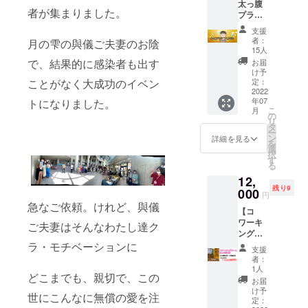
太っ腹
⇒8,800
サービ
名古屋
者が集まりました。
プラン
円
スを体
会場
】 遠く
験して
は、
支援
てＴＨ
いただ
「2022
者：
月の雫の與儀ご夫妻のお陰
ｅ
くのに
15人
年10月1
PLace
最適で
で、結果的に感染者も出す
日(土)・
お届
に来れ
す☆
け予
2日(日)
なかっ
定：
ことがなく大成功のイベン
有効期
ウィン
たり、
2022
限：
クあい
年07
トになりました。
モノは
10,000
ち」に
こ
月
いらな
の
円のチ
て イベ
リ
いけど
タ
ケット
ント・
ー
応援を
ン
は、
詳細を見る
セミ
を
したい
選
2022年
ナー・
択
と思っ
す
7月1日
展示会
る
てくだ
～2023
では知
12,
さる方
年12月
名度の
残り9
向けで
000
31日ま
ある駅
円
す。 私
での期
急なご依頼。けれど、與儀
近くの
【コ
たちか
間にな
会場で
ワーキ
ら心を
ご夫妻はそんなわたし達ク
りま
開催。
ングス
込め
す。
沖縄会
ペース
ラ・モチベーションに
て、お
☆お礼
場は、
支援
3ヶ月利
礼のお
の手紙
者：
現在会
用券】
手紙を
1人
ご支
場・日
どこまでも、親切で、この
1ケ月
直筆で
援をい
お届
程を検
12,000
スタッ
け予
ただい
討して
世にこんなに無償の愛を注
円分で
フ一同
定：
た方に
おりま