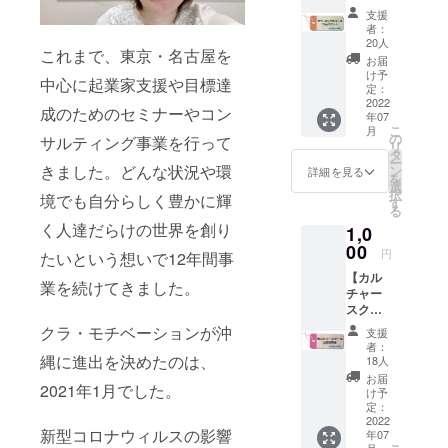
1day利
支援
用チ
者：
ケット1
20人
これまで、東京・名古屋を
枚】
お届
1000円
け予
中心に起業家支援や目標達
分 7
定：
月1日以
2022
成のためのセミナーやコン
年07
降ご利
こ
月
用可能
の
サルティング事業を行って
リ
(当面の
タ
ー
間
きました。どんな状況や環
ン
詳細を見る
を
10：00
選
択
境でも自分らしく豊かに輝
～19：
す
る
00まで
く人達だらけの世界を創り
1,0
の営業
時間で
00
円
たいという想いで12年間事
す）
【カル
沖縄or
業を続けてきました。
チャー
名古屋
スクー
でご利
ル商品
用いた
クラ・モチベーションが沖
支援
券】
だける
者：
1,000円
縄に進出を決めたのは、
コワー
18人
分 7月
キング
お届
2021年1月でした。
よりス
1day利
け予
タート
用チ
定：
するコ
2022
ケット1
新型コロナウィルスの影響
年07
コカ
枚にな