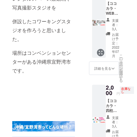
きま
【ココ
ご利用
でご出
ていた
スタッ
す。 場
写真撮影スタジオを
カラ・
可能期
演いた
だきま
フ一同
所：沖
WEB
間：
だけま
す。
がお礼
縄のパ
ツール
2022年
す。 熱
営業コ
のメッ
ワース
併設したコワーキングスタ
支援
を知っ
8月1日
い想い
ンサル
セージ
ポット
者：
て選ぶ
～2023
や伝え
90分
を 心を
3人
ジオを作ろうと思いまし
ための
年3月31
たいこ
で会社
込めた
お届
ミニ講
た。
日の期
とを約
の営業
お礼状
け予
座+チ
間。
25分お
力強化
定：
をお届
ケット
2022
ご利用
話して
のアド
けいた
年07
場所はコンベンションセン
1,000円
時間：
いただ
バイス
しま
こ
月
分】 比
午前9時
けま
をいた
の
す。
リ
ターがある沖縄県宜野湾市
嘉あか
～午後
す。
しま
タ
ー
ねさん
20時ま
チャン
す。
ン
詳細を見る
です。
を
の
で。
ネル：
面談時
選
択
『WEB
詳しい
まーく
には、
す
る
ツール
ご要望
んの自
同伴者
2,0
を知っ
があれ
分力最
をつけ
在庫な
て選ぶ
00
ば、事
大化
ます。
し
円
ための
前にお
チャン
講演
【ココ
ミニ講
問い合
ネル
会は、
カラ・
座』
わせく
東日本
講師と
四柱推
2,200円
ださい
第一
して登
命入門
(税込)
☆ ☆お
チャン
壇させ
支援
編講座
と、コ
礼の手
ネル
ていた
者：
+チケッ
ワーキ
紙 ご
毎週木
だきま
3人
ト1,000
ングス
支援を
曜日
す。
お届
円分】
ペース
いただ
11:30～
倉持の
け予