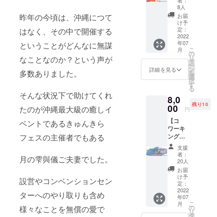
者：
or名古
座』
なった
8人
屋）】
6,600円
か
昨年の今頃は、沖縄につて
お届
7700円
(税込)+
なぁ？
け予
〇
コワー
定：
はなく、その中で開催する
を体験
クラ・
2022
キング
しにき
年07
ということがどんなに無謀
モチ
スペー
てくだ
こ
月
ベー
スやカ
の
さい。
リ
なことなのか？という声が
ション
ル
タ
※メール
ー
主催で
チャー
ン
にて御
詳細を見る
多数ありました。
を
開催を
スクー
選
招待状
択
してい
ルに使
す
データ
る
るイベ
えるチ
をお届
そんな状況下で助けてくれ
8,0
ント
ケット
け予定
残り10
「大人
00
1,000円
たのが沖縄最大級の癒しイ
です。
円
の文化
分付き
※新型コ
【コ
祭」1日
ベントであるきゅんきら
7,700円
ロナウ
ワーキ
出展権
相当が
イルス
フェスの主催者でもある
ングス
利にな
6,000円
の影響
ペース
りま
で受け
により
支援
やカル
す。
られま
延期・
者：
月の雫與儀ご夫妻でした。
チャー
通常
す。 ※
20人
中止の
スクー
11,000
こちら
場合も
お届
ルに使
円
の講座
け予
ござい
設営やコンベンションセン
える商
⇒7,700
定：
には楽
ます。
品券】
2022
円 ※2
器レン
中止
ターへのやり取りも含め
年07
ク
日間参
タルが
の場合
こ
月
ラ・モ
加の場
の
様々なことを無償の愛で
別途
につき
リ
チベー
合は2点
タ
1,100円
まして