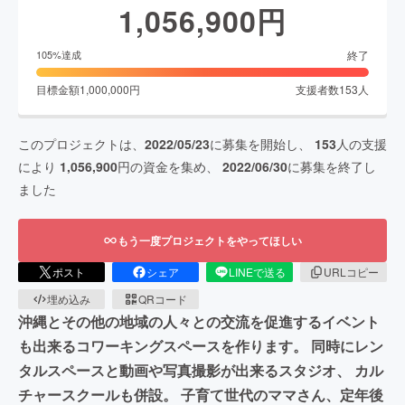
1,056,900
円
終了
105
%達成
目標金額
1,000,000
円
支援者数
153
人
このプロジェクトは、
2022/05/23
に募集を開始し、
153
人の支援
により
1,056,900
円の資金を集め、
2022/06/30
に募集を終了し
ました
もう一度プロジェクトをやってほしい
ポスト
シェア
LINEで送る
URLコピー
埋め込み
QRコード
沖縄とその他の地域の人々との交流を促進するイベント
も出来るコワーキングスペースを作ります。 同時にレン
タルスペースと動画や写真撮影が出来るスタジオ、 カル
チャースクールも併設。 子育て世代のママさん、定年後