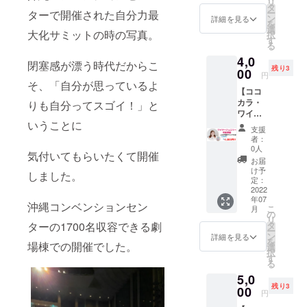
リ
り講
タ
沖縄
ー
ターで開催された自分力最
座』
ン
or名古
詳細を見る
を
3,300円
選
屋でご
大化サミットの時の写真。
択
(税込)+
す
利用い
る
コワー
ただけ
4,0
キング
るコ
閉塞感が漂う時代だからこ
残り3
スペー
00
ワーキ
円
スやカ
そ、「自分が思っているよ
ング
【ココ
ル
1day利
カラ・
りも自分ってスゴイ！」と
チャー
用チ
ワイ
スクー
ケット2
いうことに
ヤー
ルに使
枚にな
支援
ジュエ
えるチ
りま
者：
リー初
ケット
0人
す。
気付いてもらいたくて開催
級講座
1,000円
どんな
お届
+チケッ
分付き
け予
場所に
しました。
ト1,000
4,400円
定：
なった
円分】
2022
相当が
か
年07
Happy
3,000円
沖縄コンベンションセン
なぁ？
こ
月
WAVE
で受け
の
を体験
リ
・岩本
られま
ターの1700名収容できる劇
タ
しにき
ー
みゆき
す。 ※
ン
詳細を見る
てくだ
を
場棟での開催でした。
さんの
こちら
選
さい。
択
『ワイ
の講座
す
☆倉持
る
ヤー
には材
淳子直
5,0
ジュエ
料費が
筆のお
残り3
リー初
00
別途
礼の手
円
級講座
1,650円
紙 ご