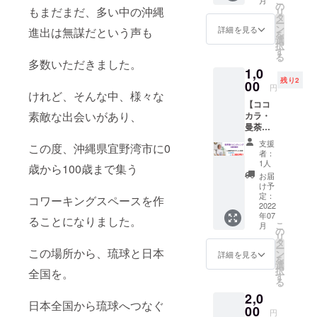
こ
月
ラ カ
りま
の
もまだまだ、多い中の沖縄
リ
ル
す。
タ
ー
チャー
どんな
ン
詳細を見る
進出は無謀だという声も
を
スクー
場所に
選
択
ルの講
なった
す
る
座参加
か
多数いただきました。
1,0
費とし
なぁ？
残り2
て使え
00
を体験
円
けれど、そんな中、様々な
ます。
しにき
【ココ
（おつ
てくだ
素敵な出会いがあり、
カラ・
りは出
さい。
曼荼羅
ませ
※チ
ペイン
ん） 沖
ケット
支援
この度、沖縄県宜野湾市に0
ティン
縄・名
はデー
者：
グ初級
古屋で
タにて
1人
歳から100歳まで集う
講座+チ
両方利
送りま
お届
ケット
用可能
す。
け予
1,000円
です。
定：
※ご支援
コワーキングスペースを作
分】
2022
差額分
をいた
年07
ATeCol
は別途
ることになりました。
だいた
こ
月
or・赤
お支払
の
方にお
リ
嶺優子
いお願
タ
礼の
ー
この場所から、琉球と日本
さんの
いしま
ン
メール
詳細を見る
を
『曼荼
す。 商
選
をお送
択
全国を。
羅ペイ
品券は
す
りま
る
ンティ
データ
す。
2,0
ング初
にてお
日本全国から琉球へつなぐ
級講
00
送りま
円