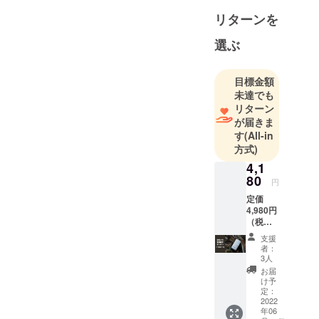
ています。
リターンを
選ぶ
普段の生活
をちょっと
だけ豊かに
目標金額
する、便利
未達でも
リターン
にする。
が届きま
す
(All-in
そのちょっ
方式)
との積み重
4,1
ねが、心に
80
円
ゆとりを生
定価
み、優しさ
4,980円
を生む。
（税
込）
支援
→4,180
者：
そんな商品
円（税
3人
をご紹介し
込）
お届
16%オ
ています。
け予
フ 圧縮
定：
LEDラ
2022
年06
ンタン1