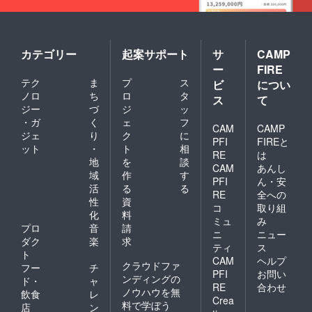
カテゴリー
起案サポート
サ
CAMP
ー
FIRE
テク
ま
プ
ス
ビ
につい
ノロ
ち
ロ
タ
ス
て
ジー
づ
ジ
ッ
・ガ
く
ェ
フ
CAM
CAMP
ジェ
り
ク
に
PFI
FIREと
ット
・
ト
相
RE
は
地
を
談
CAM
あんし
域
作
す
PFI
ん・安
活
る
る
RE
全への
性
資
コ
取り組
化
料
ミュ
み
プロ
音
請
ニ
ニュー
ダク
楽
求
ティ
ス
ト
CAM
ヘルプ
クラウドファ
フー
チ
PFI
お問い
ンディングの
ド・
ャ
RE
合わせ
ノウハウを無
飲食
レ
Crea
料で学ぼう
店
ン