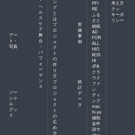
・
ン
考え方
PFI
ヘ
グ
クッ
RE
ル
と
キーポ
ふる
ス
は
リシー
さと
ケ
プ
実
納税
ア
ロ
施
AD
アー
舞
ジ
事
FOR
ト・
台
ェ
例
ALL
写真
・
ク
HIO
パ
ト
KOS
フ
の
HI
ォ
作
JFA
ー
り
クラ
マ
方
ウド
ン
プ
統
ファ
ス
ロ
計
ン
ソー
ジ
デ
ディ
シャ
ェ
ー
ング
ル
ク
タ
mac
グッ
ト
hi-ya
ド
の
補助
広
金申
め
請サ
方
ポー