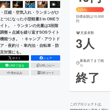
まちづくり・地域活性化
125%
・圧縮・空気入れ・ランタンがひ
目標金額は10,000
とつになった小型軽量3 in ONEラ
円
CAMPFIRE for Social Good
CAMPFIRE Creation
イト。 ・ランタンの光量は3段階
CAMPFIREふるさと納税
machi-ya
コミュニティ
調整＋点滅を繰り返すSOSライト
支援者数
3
人
機能つき。 ・キャンプ・アウトド
ア・夜釣り・車内泊・自転車・防
災対策にも。
ポスト
シェア
募集終了まで残
り
LINEで送る
URLコピー
終了
埋め込み
QRコード
このプロジェクトは、