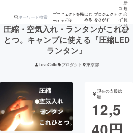
新
ロ
規
グ
会
プロジェクトを掲
はじ
プロジェクト
/
載するには
める
をさがす
イ
員
ン
登
圧縮・空気入れ・ランタンがこれひ
録
とつ。キャンプに使える『圧縮LED
ランタン』
人気のプロ
注目のリ
注目の新着プロ
募集終了が近いプ
もうすぐ公開
ジェクト
ターン
ジェクト
ロジェクト
されます
LeveColle
プロダクト
東京都
アート・写真
音楽
現在の支援総
テクノロジー・ガジェット
ゲーム・サ
額
12,5
映像・映画
書籍・雑誌
40
円
ビジネス・起業
チャレンジ