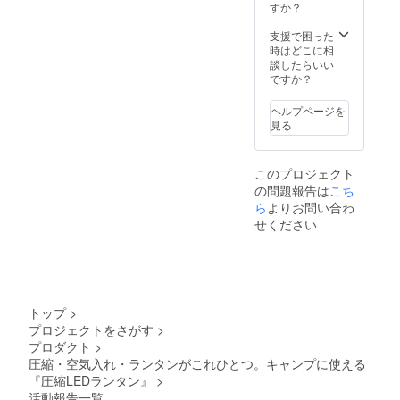
キャン
すか？
プ・ア
ウトド
支援で困った
ア・夜
時はどこに相
釣り・
談したらいい
車内
ですか？
泊・自
転車・
ヘルプページを
防災対
見る
策に
も。
このプロジェクト
の問題報告は
こち
ら
よりお問い合わ
せください
トップ
>
プロジェクトをさがす
>
プロダクト
>
圧縮・空気入れ・ランタンがこれひとつ。キャンプに使える
『圧縮LEDランタン』
>
活動報告一覧