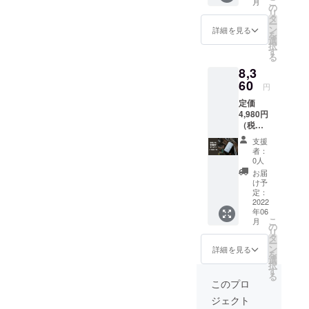
こ
月
個 (同梱
の
リ
のチラ
タ
ー
シに日
ン
詳細を見る
を
本語取
選
択
扱説明
す
る
ページ
8,3
QRコー
ドをご
60
円
用意)
定価
マット
4,980円
空気抜
（税
き・空
込）
気入
支援
→4,180
れ・ラ
者：
円（税
ンタン
0人
込）
がひと
お届
16%オ
つに
け予
フ×２
なった
定：
圧縮
2022
小型軽
年06
LEDラ
量3 in
こ
月
ンタン
ONEラ
の
リ
【2個
イト。
タ
ー
セッ
ランタ
ン
詳細を見る
を
ト】 (同
ンの光
選
択
梱のチ
量は3段
す
る
ラシに
階調整
このプロ
日本語
＋点滅
ジェクト
取扱説
を繰り