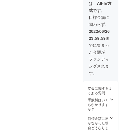
明ペー
返す
は、
All-In方
ジQR
SOSラ
式
です。
コード
イト機
をご用
能つ
目標金額に
意) マッ
き。
関わらず、
ト空気
キャン
抜き・
プ・ア
2022/06/26
空気入
ウトド
23:59:59
ま
れ・ラ
ア・夜
ンタン
釣り・
でに集まっ
がひと
車内
た金額が
つに
泊・自
なった
転車・
ファンディ
小型軽
防災対
ングされま
量3 in
策に
ONEラ
も。
す。
イト。
ランタ
ンの光
支援に関するよ
量は3段
くある質問
階調整
＋点滅
手数料はいく
を繰り
らかかります
返す
か？
SOSラ
イト機
目標金額に届
能つ
かなかった場
き。
合どうなりま