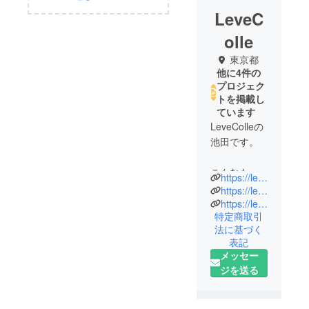
LeveC
olle
東京都
他に4件の
プロジェク
トを掲載し
ています
LeveColleの
池田です。
こんなもの
https://levecolle.co.jp/
あったらい
https://levecolle.co.jp/sos-light/
いな、とい
https://levecolle.co.jp/camp-outdoor/
特定商取引
う日常に彩
法に基づく
りを添える
表記
自社商品開
メッセー
発や海外
ジを送る
メーカーの
輸入総代理
事業を行っ