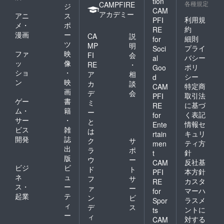
tion
各種規定
CAMPFIRE
ジ
CAM
アカデミー
アニ
ス
利用規
PFI
メ・
ポ
約
RE
漫画
ー
CA
説
細則
for
ツ
MP
明
プライ
Soci
ファ
映
FI
会
バシー
al
ッ
像
RE
・
ポリ
Goo
ショ
・
ア
相
シー
d
ン
映
カ
談
特定商
CAM
画
デ
会
取引法
PFI
ゲー
書
ミ
に基づ
RE
ム・
籍
ー
く表記
for
サー
・
と
情報セ
Ente
ビス
雑
は
キュリ
rtain
開発
誌
ク
サ
ティ方
men
出
ラ
ポ
針
t
版
ウ
ー
反社基
CAM
ビジ
ビ
ド
ト
本方針
PFI
ネ
ュ
フ
サ
カスタ
RE
ス・
ー
ァ
ー
マーハ
for
起業
テ
ン
ビ
ラスメ
Spor
ィ
デ
ス
ントに
ts
ー
ィ
対する
CAM