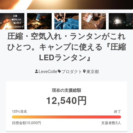
圧縮・空気入れ・ランタンがこれ
ひとつ。キャンプに使える『圧縮
LEDランタン』
LeveColle
プロダクト
東京都
現在の支援総額
12,540
円
終了
125
%達成
目標金額
10,000
円
支援者数
3
人