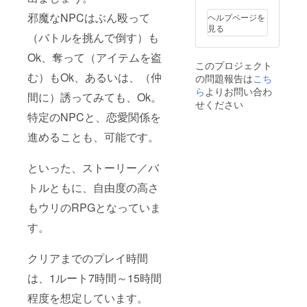
す。習
に終了
内容も
い。
可・修
得悪魔
後希望
お選び
正をお
邪魔なNPCはぶん殴って
ヘルプページを
術・初
と記入
くださ
願い致
見る
期装備
下さ
（バトルを挑んで倒す）も
い。
しま
等も登
い）で
す。）
Ok、奪って（アイテムを盗
場術・
お願い
『初回
このプロジェクト
アイテ
致しま
限定
む）もOk、あるいは、（仲
の問題報告は
こち
ムから
す。
パッ
合いそ
（あま
ら
よりお問い合わ
ケージ
間に）誘ってみても、Ok。
うなも
りに世
版+特
せください
ので希
界観や
典』
特定のNPCと、恋愛関係を
望に沿
キャラ
コース
いま
設定に
同様、
進めることも、可能です。
す。設
反する
「キャ
定や希
イベン
ラク
といった、ストーリー／バ
望に合
トや著
ターボ
う町・
作権等
イス」
トルともに、自由度の高さ
ダン
を侵害
「クリ
ジョン
するイ
アファ
もウリのRPGとなっていま
にい
ベント
イル特
て、設
等は、
典」の
す。
定に合
内容を
内容も
わせた
ご相談
お選び
その場
させて
くださ
クリアまでのプレイ時間
での会
頂きま
い。
話イベ
す。）
は、1ルート7時間～15時間
ントを
（イベ
程度を想定しています。
設けた
ント