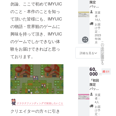
「サウ
限定
ウベル
成およ
勿論、ここで初めてIMYUIC
ンドト
パッ
／クロ
び、武
ラック
ケージ
のこと・本作のことを知っ
キから
器設定
支援
（デー
版+特
好きな
（攻撃
者：
て頂いた皆様にも、IMYUIC
タ
典』
キャラ
力・必
14人
版）」
コース
クター
殺技(既
お届
の物語・世界観のゲームに
もお送
の全内
を選ん
存から
け予
りしま
容と、
で、備
選択か
定：
興味を持って頂き、IMYUIC
す。）
クレ
2023
考欄に
改変)・
限定サ
年06
ジット
お書き
追加状
のゲームでしかできない体
こ
月
ウンド
にお名
くださ
態異常
の
リ
トラッ
前を記
験をお届けできればと思っ
い。）
(毒付与/
タ
ー
ク
載致し
★「初
即
ン
詳細を見る
を
（CD※
ております。
ます。
回限定
死％/HP
選
択
物品）
スポン
パッ
吸収
す
る
は、今
サー：
ケージ
等)・属
回のク
60,
○○とし
版」
性・命
ラウド
残り1
てお名
000
「設定
中/クリ
円
ファン
前をク
資料
ティカ
ディン
『初回
レジッ
集」
ル/回避
グ限定
限定
ト致し
「キャ
率な
仕様に
パッ
ます。
ラク
ど）の
なりま
ケージ
是非、
ターボ
上、
支援
す。設
版+特
IMYUIC
イス」
ゲーム
者：
定資料
典』
のスポ
は今回
本編で
4人
集
コース
ンサー
のクラ
プレイ
お届
（ブッ
の全内
になっ
クリエイターの方々に引き
ウド
できる
け予
クレッ
容+限定
てくだ
定：
ファン
ように