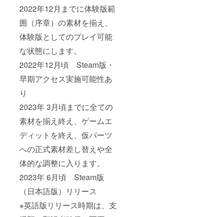
ファン
ます
2022年12月までに体験版範
ディン
が、幅
グ限定
広くプ
囲（序章）の素材を揃え、
品とし
レイ頂
ます
けるよ
体験版としてのプレイ可能
が、幅
うDL版
広くプ
の一般
な状態にします。
レイ頂
販売は
けるよ
行いま
2022年12月頃 Steam版・
うDL版
す。
早期アクセス実施可能性あ
の一般
『初回
販売は
限定
り
行いま
パッ
す。
ケージ
2023年 3月頃までに全ての
『初回
版+特
限定
典』
素材を揃え終え、ゲームエ
パッ
コース
ケージ
同様、
ディットを終え、仮パーツ
版+特
「キャ
への正式素材差し替えや全
典』
ラク
コース
ターボ
体的な調整に入ります。
同様、
イス」
「キャ
「クリ
2023年 6月頃 Steam版
ラク
アファ
ターボ
イル特
（日本語版）リリース
イス」
典」の
「クリ
内容も
※英語版リリース時期は、支
アファ
お選び