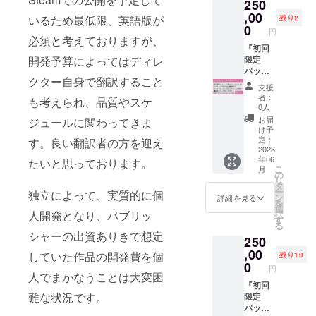
250
頂き、
ネ／ア
ンディ
著名人
談） 盾
それに
,00
ウベル
ング終
等他者
いるため最低限、英語版が
も同様
残り2
基づい
／クロ
了後に
0
を騙る
に可
円
たイベ
キ／A／
こちら
必須と考えておりますが、
名前・
能。そ
ント
『初回
ロリ髑
から
誹謗中
れ以外
開発予算によってはディレ
シーン
限定
髏／女
メール
傷の
の防具
をアペ
パッ
幹部／
致しま
入った
（身
クター自身で翻訳すること
ンド
ケージ
魔王か
すの
名前等
体・
支援
ディス
版+特
ら好き
で、そ
は不
頭・ア
者：
も考えられ、品質やスケ
クのシ
典』
なキャ
の際に
可・修
0人
クセサ
ナリオ
コース
ラク
希望内
正をお
リ）も
お届
ジュールに関わってきま
として
の全内
ターを
容を返
願い致
け予
可能で
作成し
容+限定
選ん
信頂く
定：
す。良い翻訳者の方を迎え
しま
すが防
ます。
仕様ア
2023
で、備
形（そ
す。）
具グラ
年06
備考欄
ペンド
たいと思っております。
考欄に
の場合
『初回
フィッ
こ
月
に希望
ディス
お書き
備考欄
の
限定
クはあ
リ
内容を
ク ご希
くださ
に終了
タ
パッ
りませ
ー
独立によって、実質的に個
記載頂
望の町
い。）
後希望
ン
ケージ
詳細を見る
ん。 備
を
くか、
もしく
「クリ
と記入
選
版+特
考欄に
人開発となり、パブリッ
択
クラウ
はダン
アファ
下さ
す
典』
希望内
る
ドファ
ジョン
イル特
い）で
コース
容を記
シャーの出資ありきで想定
250
ンディ
を企画
典」ク
お願い
同様、
載頂く
ング終
頂き、
,00
ラウド
致しま
「キャ
していた作品の開発費を個
か、ク
残り10
了後に
それに
ファン
す。
0
ラク
ラウド
円
こちら
基づい
人でまかなうことは大変困
ディン
（あま
ターボ
ファン
から
た丸ご
『初回
グ限定
りに世
イス」
ディン
難な状況です。
メール
と1個オ
限定
グッズ
界観や
「クリ
グ終了
致しま
リジナ
パッ
になり
キャラ
アファ
後にこ