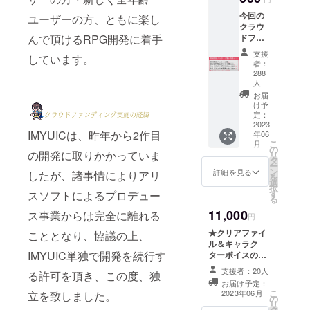
ディン
録した
カラー
グ限定
今回の
ユーザーの方、ともに楽し
「設定
32p・
となり
クラウ
資料集
PDFを
ます。
んで頂けるRPG開発に着手
ドファ
（ブッ
予定し
ンディ
クレッ
ていま
支援
しています。
ング限
ト版※物
者：
す。
定パッ
品）」
288
「キャ
ケージ
人
が付属
ラク
版とな
しま
お届
ターボ
りま
け予
す。
イス」
す。
定：
（「ゲ
はゲー
2023
ゲーム
ーム本
ム登場
IMYUICは、昨年から2作目
年06
本編を
体の
キャラ
こ
月
収録お
の
Steam
の開発に取りかかっていま
クター
リ
よび
タ
キー」
からの
ー
キャラ
ン
詳細を見る
「設定
したが、諸事情によりアリ
お礼
を
クター
選
資料集
メッ
択
設定・
す
スソフトによるプロデュー
（デー
セージ
る
世界観
タ
ボイス
11,000
ス事業からは完全に離れる
設定な
円
版）」
になり
どを収
もお送
ます。
★クリアファイ
こととなり、協議の上、
録した
りしま
（主人
ル＆キャラク
「設定
す。）
公女／
IMYUIC単独で開発を続行す
ターボイスのコ
資料集
設定資
メレー
ンプリートセッ
（ブッ
支援者：20人
料集
る許可を頂き、この度、独
ネ／ア
ト★となりま
クレッ
お届け予定：
（ブッ
ウベル
す。ご要望にお
ト版※物
こ
2023年06月
立を致しました。
クレッ
から好
の
応えして追加致
品）」
リ
ト版※物
きな
タ