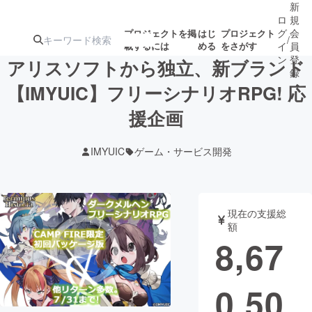
新
ロ
規
グ
会
プロジェクトを掲
はじ
プロジェクト
/
載するには
める
をさがす
イ
員
ン
登
アリスソフトから独立、新ブランド
録
【IMYUIC】フリーシナリオRPG! 応
援企画
人気のプロ
注目のリ
注目の新着プロ
募集終了が近いプ
もうすぐ公開
ジェクト
ターン
ジェクト
ロジェクト
されます
IMYUIC
ゲーム・サービス開発
アート・写真
音楽
現在の支援総
テクノロジー・ガジェット
ゲーム・サ
額
8,67
映像・映画
書籍・雑誌
0,50
ビジネス・起業
チャレンジ