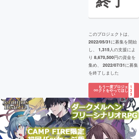
終了
このプロジェクトは、
2022/05/31
に募集を開始
し、
1,315
人の支援によ
り
8,670,500
円の資金を
集め、
2022/07/31
に募集
を終了しました
もう一度プロジェ
1
クトをやってほし
3
い
3