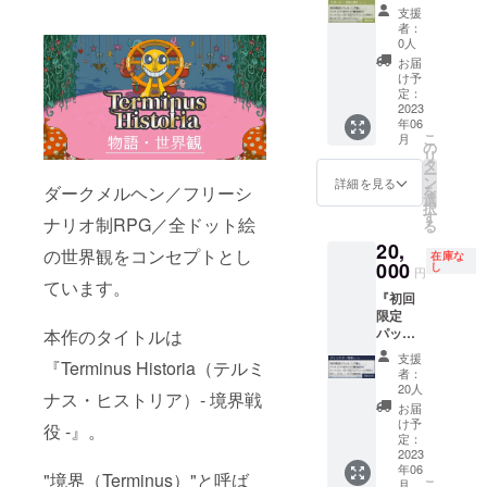
グおよ
程度の
表示と
致しま
希望内
した
ケージ
ディス
支援
び設定
ギミッ
なりま
す。
容を記
ゲーム
版+特
ク（物
者：
資料集
クは
す。著
（ハゲ
載頂く
ディス
典』
品）」
0人
に掲載
可。）
作権等
と力士
か、ク
クが封
コース
はクラ
お届
致しま
マップ
を侵害
はNGと
ラウド
入され
の全内
ウド
け予
す。）
プラン
するデ
なりま
ファン
ます。
容と、
ファン
定：
（ご支
ナー：
ザイ
す※ハゲ
ディン
あなた
クレ
2023
ディン
年06
援の
○○とし
ン・内
と力士
グ終了
だけの
ジット
グ限定
こ
月
際、備
てお名
容等
をご希
後にこ
特別
にお名
品とし
の
リ
考欄
前をク
は、内
望の方
ちらか
バー
前を記
ます
タ
ー
に、掲
レジッ
容をご
は、ハ
らメー
ジョン
載致し
が、幅
ン
詳細を見る
ダークメルヘン／フリーシ
を
載する
ト致し
相談さ
ゲコー
ル致し
になり
ます。
広くプ
選
択
お名前
ます。
せて頂
ス・力
ますの
ます。
スポン
レイ頂
す
ナリオ制RPG／全ドット絵
る
をご記
（クレ
きま
士コー
で、そ
力士
サーと
けるよ
20,
載くだ
ジット
す。）
スをお
の際に
キャラ
して特
うDL版
の世界観をコンセプトとし
在庫な
さい。※
はアペ
+スポン
願い致
希望内
の性別
大表記
000
の一般
し
円
著作権
ンド
サー枠
しま
容を返
は男性
致しま
ています。
販売は
『初回
や商標
ディス
にも、
す。）
信頂く
／女性
す（下
行いま
限定
等を侵
ク版の
スポン
+スポン
形（そ
／両性
記参
す。
パッ
本作のタイトルは
害する
エン
サー：
サー枠
の場合
からお
照）。
『初回
ケージ
名前・
ディン
○○とし
とな
備考欄
選びく
是非、
限定
支援
『Terminus Historia（テルミ
版+特
著名人
グおよ
てお名
り、
に終了
ださ
IMYUIC
パッ
者：
典』
等他者
び設定
前をク
キャラ
後希望
い。備
のスポ
ケージ
20人
ナス・ヒストリア）- 境界戦
コース
を騙る
資料集
レジッ
クター
と記入
考欄に
ンサー
版+特
お届
の全内
名前・
に掲載
ト致し
スポン
下さ
希望内
になっ
典』
け予
役 -』。
容と、
誹謗中
致しま
ます。
サー：
い）で
容を記
てくだ
定：
コース
更に数
2023
傷の
す。）
是非、
○○とし
お願い
載頂く
さい！
同様、
年06
量限定
入った
（ご支
IMYUIC
てお名
致しま
か、ク
開発・
「キャ
"境界（Terminus）"と呼ば
こ
月