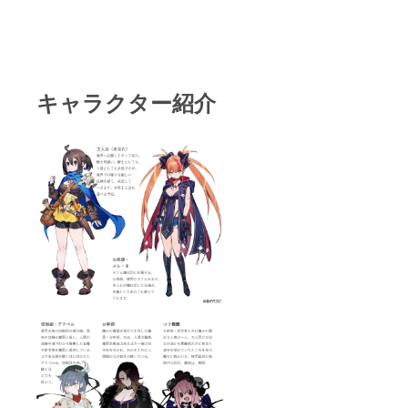
上で、
カット
仲間に
(一枚絵)
なりま
あり
す（プ
の、
ラン
キャラ
ナー
会話に
コー
なりま
キャラクター紹介
ス・バ
す。
トルプ
キャラ
ラン
クター
ナー
ボイス
コー
も付け
ス・
ま
マップ
す。）
プラン
スペ
ナー
シャル
コース
プラン
等と合
ナー：
わせて
○○とし
その
てお名
キャラ
前をク
絡みの
レジッ
イベン
ト致し
トや登
ます。
場する
（クレ
町・ダ
ジット
ンジョ
はアペ
ンを作
ンド