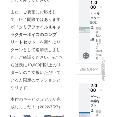
1,0
00
円
また、ご要望にお応えし
キャラ
クター
て、終了間際ではあります
設定・
が
「
クリアファイル＆キャ
世界観
支援
設定な
者：
ラクターボイスのコンプ
どを収
12人
録した
お届
リートセット」
を新たにリ
「設定
け予
資料集
定：
ターンとして追加致しまし
（デー
2023
年06
タ
た。ご確認ください。※こち
こ
月
版）」
の
リ
をお送
らは既に10,000円以上のリ
タ
ー
りしま
ン
詳細を見る
を
ターンのご支援いただいて
す。設
選
択
定資料
す
いる方限定のオプションと
る
集
2,0
（デー
なります。
タ版）
00
円
はフル
ゲーム
カラー
本作のキービジュアルが完
本編を
32p・
プレイ
PDFを
成しました！（2022/7/27）
できる
予定し
支援
「ゲー
ていま
者：