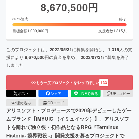
8,670,500
円
終了
867
%達成
目標金額
1,000,000
円
支援者数
1,315
人
このプロジェクトは、
2022/05/31
に募集を開始し、
1,315
人の支
援により
8,670,500
円の資金を集め、
2022/07/31
に募集を終了
しました
もう一度プロジェクトをやってほしい
133
ポスト
シェア
LINEで送る
URLコピー
埋め込み
QRコード
アリスソフト・プロデュースで2020年デビューしたゲー
ムブランド【IMYUIC （イミュイック）】。アリスソフ
トを離れて独立後・初作品となるRPG『Terminus
Historia- 境界戦役 -』開発支援を募るプロジェクトで