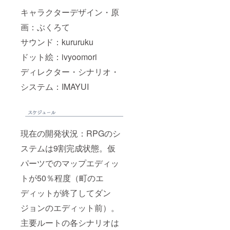
お名前
になっ
をクレ
てくだ
キャラクターデザイン・原
ジット
さい！
画：ぶくろて
致しま
（クレ
す。
ジット
サウンド：kururuku
（クレ
はゲー
ジット
ムのエ
ドット絵：ivyoomori
はアペ
ンディ
ンド
ングお
ディレクター・シナリオ・
ディス
よび設
ク版の
定資料
システム：IMAYUI
エン
集に掲
ディン
載致し
グおよ
ま
び設定
す。）
資料集
（ご支
現在の開発状況：RPGのシ
に掲載
援の
致しま
際、備
ステムは9割完成状態。仮
す。）
考欄
（ご支
に、掲
パーツでのマップエディッ
援の
載する
際、備
お名前
トが50％程度（町のエ
考欄
をご記
に、掲
載くだ
ディットが終了してダン
載する
さい。※
ジョンのエディット前）。
お名前
著作権
をご記
や商標
主要ルートの各シナリオは
載くだ
等を侵