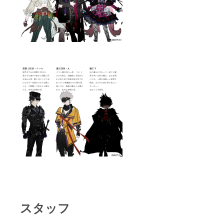
成する
ディス
のはあ
ク版の
り）。
エン
（あま
ディン
りに世
グおよ
界観に
び設定
反する
資料集
イベン
に掲載
トや著
致しま
作権等
す。）
を侵害
+スポン
する
サー枠
キャラ
とな
クター
り、 ス
や設定
ペシャ
は、内
ルスポ
容をご
ン
相談さ
サー：
せて頂
○○とし
きま
てお名
す。）
前をク
サブ
レジッ
キャラ
ト致し
クター
ます。
(キャラ
是非、
名)原
IMYUIC
スタッフ
案：○○
のスポ
として
ンサー