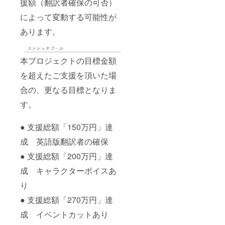
援額（翻訳者確保の可否）
イル特
くださ
典」の
い。
によって変動する可能性が
内容も
お選び
あります。
くださ
い。
本プロジェクトの目標金額
を超えたご支援を頂いた場
合の、更なる目標となりま
す。
● 支援総額「150万円」達
成 英語版翻訳者の確保
● 支援総額「200万円」達
成 キャラクターボイスあ
り
● 支援総額「270万円」達
成 イベントカットあり