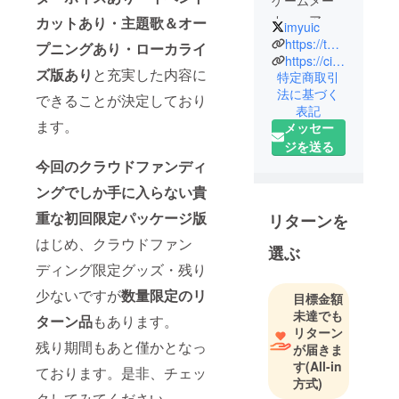
ゲームメー
カー・アリ
カットあり・主題歌＆オー
imyuic
スソフトの
https://twitter.com/k_imayui
プニングあり・ローカライ
新ブランド
https://ci-en.dlsite.com/creator/13600
ズ版あり
と充実した内容に
特定商取引
としてデ
法に基づく
ビューしま
できることが決定しており
表記
した。
ます。
メッセー
現在、R18
ジを送る
ユーザーの
今回のクラウドファンディ
方・新しく
ングでしか手に入らない貴
全年齢ユー
ザーの方、
重な初回限定パッケージ版
リターンを
ともに楽し
はじめ、クラウドファン
選ぶ
んで頂ける
ディング限定グッズ・残り
RPG開発に
少ないですが
数量限定のリ
着手してい
目標金額
ます。
未達でも
ターン品
もあります。
リターン
残り期間もあと僅かとなっ
が届きま
す
(All-in
ております。是非、チェッ
方式)
クしてみてください。