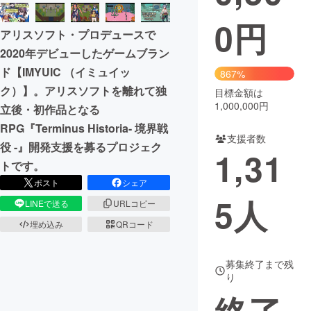
0
円
まちづくり・地域活性化
アリスソフト・プロデュースで
2020年デビューしたゲームブラン
CAMPFIRE for Social Good
CAMPFIRE Creation
ド【IMYUIC （イミュイッ
867%
CAMPFIREふるさと納税
machi-ya
コミュニティ
ク）】。アリスソフトを離れて独
目標金額は
1,000,000円
立後・初作品となる
RPG『Terminus Historia- 境界戦
支援者数
役 -』開発支援を募るプロジェク
1,31
トです。
ポスト
シェア
5
人
LINEで送る
URLコピー
埋め込み
QRコード
募集終了まで残
り