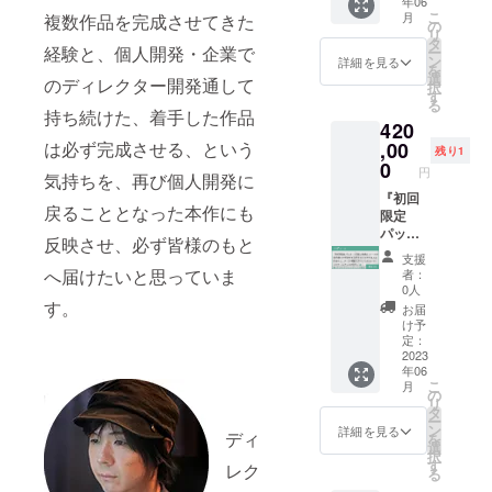
年06
ベント
すの
定資料
フィッ
資料
出も、
害する
こ
月
複数作品を完成させてきた
等は、
で、そ
集に掲
ク
集」
可。）
の
名称や
リ
内容を
の際に
載しま
（ドッ
「キャ
プラン
タ
設定
経験と、個人開発・企業で
ー
ご相談
希望内
す。 備
ト絵
ラク
ナー：
ン
詳細を見る
は、内
を
させて
容を返
考欄に
キャ
ターボ
○○とし
選
容をご
のディレクター開発通して
択
頂きま
信頂く
希望内
ラ）で
イス」
てお名
す
相談さ
る
す。）
形（そ
容を記
主人公
「クリ
前をク
持ち続けた、着手した作品
せて頂
420
（イベ
の場合
載頂く
作成の
アファ
レジッ
きま
ント
備考欄
か、ク
上、
は必ず完成させる、という
,00
イル特
ト致し
す。）
残り1
カット
に終了
ラウド
ゲーム
典」は
ます。
0
『初回
円
気持ちを、再び個人開発に
(一枚絵)
後希望
ファン
本編で
今回の
（クレ
限定
なし
と記入
ディン
プレイ
『初回
クラウ
ジット
パッ
戻ることとなった本作にも
の、バ
下さ
グ終了
できる
限定
ドファ
はアペ
ケージ
トル中
い）で
後にこ
ように
パッ
ンディ
ンド
版+特
反映させ、必ず皆様のもと
のキャ
お願い
ちらか
した
ケージ
ング限
ディス
典』
支援
ラ会話
致しま
らメー
ゲーム
版+特
定とな
ク版の
へ届けたいと思っていま
コース
者：
になり
す。
ル致し
ディス
典』
りま
エン
0人
同様、
ます。
（あま
ますの
クが封
コース+
す。
す。
ディン
「キャ
お届
魔法・
りに世
で、そ
入され
ハゲの
グおよ
け予
ラク
必殺技
界観や
の際に
ます。
キャラ
び設定
定：
ターボ
や増
キャラ
希望内
あなた
グラ
2023
資料集
イス」
年06
援・逃
設定に
容を返
だけの
フィッ
に掲載
「クリ
こ
月
走・撃
反する
信頂く
特別
ク
致しま
の
アファ
リ
破等の
マップ
形（そ
バー
（ドッ
す。）
タ
イル特
ー
演出
や著作
の場合
ジョン
ト絵
（ご支
ン
詳細を見る
典」の
ディ
を
も、
権等を
備考欄
になり
キャ
援の
選
内容も
択
可。魔
侵害す
に終了
ます。
ラ）で
際、備
す
レク
お選び
る
法や必
るマッ
後希望
備考欄
主人公
考欄
くださ