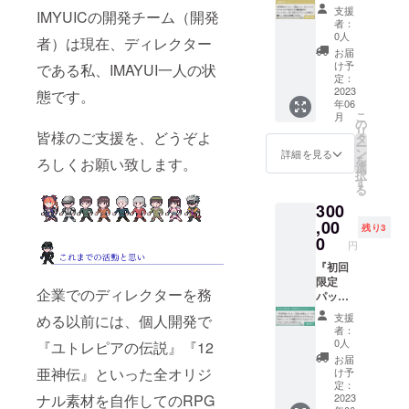
すの
ルの町
ケージ
ます。
設定に
イル特
ちらか
支援
IMYUICの開発チーム（開発
で、そ
もしく
版+特
（主人
反する
典」の
らメー
者：
の際に
はダン
典』
公女／
イベン
内容も
0人
ル致し
者）は現在、ディレクター
希望内
ジョン
コース
メレー
トや著
お選び
ますの
お届
容を返
をアペ
の全内
ネ／ア
作権等
くださ
け予
である私、IMAYUI一人の状
で、そ
信頂く
ンド
容+限定
ウベル
を侵害
定：
い。
の際に
形（そ
ディス
仕様ア
2023
／全
するイ
態です。
希望内
年06
の場合
クの町
ペンド
キャラ
ベント
容を返
こ
月
備考欄
もしく
ディス
集合か
等は、
の
信頂く
リ
皆様のご支援を、どうぞよ
に終了
はダン
ク ご希
らお好
内容を
タ
形（そ
ー
後希望
ジョン
望の広
きな一
ご相談
ン
詳細を見る
の場合
を
ろしくお願い致します。
と記入
として
告を
枚を選
させて
選
備考欄
択
下さ
作成し
ドット
んでく
頂きま
す
に終了
る
い）で
ます。
絵で制
ださ
す。）
後希望
300
お願い
備考欄
作し、
い。）
（イベ
と記入
致しま
に希望
アペン
,00
★「初
ント
下さ
残り3
す。
内容を
ドディ
回限定
カット
0
い）で
円
（あま
記載頂
スクで
パッ
(一枚絵)
お願い
りに世
くか、
拡張さ
『初回
ケージ
なし
致しま
界観や
クラウ
れる
限定
版」
の、
す。
企業でのディレクターを務
キャラ
ドファ
ゲーム
パッ
「限定
キャラ
（あま
設定に
ンディ
内の町
ケージ
サウン
会話に
りに世
支援
める以前には、個人開発で
反する
ング終
やダン
版+特
ドト
なりま
界観に
者：
イベン
了後に
ジョン
典』
ラック
す。動
0人
『ユトレピアの伝説』『12
反する
トや著
こちら
に設置
コース+
（CD※
きを付
武器・
お届
作権等
から
しま
好きな
物
けたり
亜神伝』といった全オリジ
け予
防具や
を侵害
メール
す。お
キャラ
品）」
場所移
定：
著作権
ナル素材を自作してのRPG
するイ
致しま
よび設
グラ
2023
「設定
動や演
等を侵