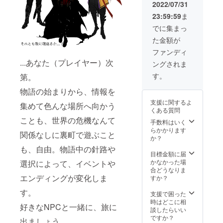
B6サイ
から
クのシ
コース
グ限定
版+特
傷の
集に掲
の入っ
2022/07/31
ズを予
メール
ナリオ
同様、
品とし
典』
入った
載致し
た名前
23:59:59
ま
定して
致しま
として
「キャ
ます
コース
名前等
ま
等は不
いま
すの
作成し
ラク
が、幅
同様、
は不
す。）
可・修
でに集まっ
す。
で、そ
ます。
ターボ
広くプ
「キャ
可・修
（ご支
正をお
た金額が
『初回
の際に
備考欄
イス」
レイ頂
ラク
正をお
援の
願い致
限定
希望内
に希望
「クリ
けるよ
ターボ
願い致
際、備
しま
ファンディ
パッ
容を返
内容を
アファ
うDL版
イス」
しま
考欄
す。）
...あなた（プレイヤー）次
ングされま
ケージ
信頂く
記載頂
イル特
の一般
「クリ
す。）
に、掲
『初回
版+特
形（そ
くか、
典」の
販売は
アファ
『初回
載する
限定
す。
第。
典』
の場合
クラウ
内容も
行いま
イル特
限定
お名前
パッ
コース
備考欄
ドファ
お選び
す。
典」の
パッ
をご記
ケージ
物語の始まりから、情報を
同様、
に終了
ンディ
くださ
『初回
内容も
ケージ
載くだ
版+特
支援に関するよ
集めて色んな場所へ向かう
「キャ
後希望
ング終
い。
限定
お選び
版+特
さい。※
典』
くある質問
ラク
と記入
了後に
パッ
くださ
典』
著作権
コース
ことも、世界の危機なんて
ターボ
下さ
こちら
ケージ
い。
コース
や商標
同様、
手数料はいく
イス」
い）で
から
版+特
同様、
等を侵
「キャ
らかかります
関係なしに裏町で遊ぶこと
「クリ
お願い
メール
典』
「キャ
害する
ラク
か？
アファ
致しま
致しま
コース
ラク
名前・
ターボ
も、自由。物語中の針路や
イル特
す。 パ
すの
同様、
ターボ
著名人
イス」
目標金額に届
典」の
ラメー
で、そ
「キャ
イス」
等他者
「クリ
かなかった場
選択によって、イベントや
内容も
タ設定
の際に
ラク
「クリ
を騙る
アファ
合どうなりま
お選び
は（上
希望内
エンディングが変化しま
ターボ
アファ
名前・
イル特
すか？
くださ
限値は
容を返
イス」
イル特
誹謗中
典」の
す。
い。
あり
信頂く
「クリ
典」の
傷の
内容も
支援で困った
で）希
形（そ
アファ
内容も
入った
お選び
時はどこに相
好きなNPCと一緒に、旅に
望に沿
の場合
イル特
お選び
名前等
くださ
談したらいい
いま
備考欄
典」の
くださ
は不
い。
ですか？
出ましょう。