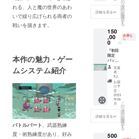
の
名前等
援の
のスポ
前をク
す。
ラウド
販売
の
ラク
リ
「ディ
れる、人と魔の世界のあわ
は不
際、備
ンサー
レジッ
+スポン
ファン
元：
タ
ターボ
ー
レク
可・修
考欄
になっ
ト致し
サー枠
ディン
IMYUIC
ン
イス」
詳細を見る
を
いで繰り広げられる両者の
ター・
正をお
に、掲
てくだ
ます。
とな
グ終了
スポン
選
「クリ
択
ラフ＆
願い致
載する
さい！
是非、
り、
後にこ
サー：
す
アファ
る
戦いを描きます。
資料
しま
お名前
（クレ
IMYUIC
キャラ
ちらか
（1枠
イル特
150
集」が
す。）
をご記
ジット
のスポ
クター
らメー
目）※特
典」の
付属し
,00
「限定
載くだ
はゲー
ンサー
スポン
ル致し
大表示
在庫な
内容も
し
ます。
仕様ア
さい。※
ムのエ
になっ
サー
ますの
（2枠
0
お選び
円
ゲーム
ペンド
著作権
ンディ
てくだ
（ハ
で、そ
目） ※
くださ
開発の
『初回
ディス
や商標
ングお
さい！
ゲ）：
の際に
特大表
い。
過程で
限定
ク（物
等を侵
よび設
（クレ
○○とし
希望内
示
本作の魅力・ゲー
制作し
パッ
品）」
害する
定資料
ジット
てお名
容を返
（3枠
た手描
ケージ
はクラ
名前・
集に掲
はゲー
前をク
信頂く
目） ※
ムシステム紹介
支援
きのラ
版+特
ウド
著名人
載致し
ムのエ
レジッ
形（そ
特大表
者：
フ
典』
ファン
等他者
ま
ンディ
ト致し
の場合
示
5人
（NPC
コース
ディン
を騙る
す。）
ングお
ます。
備考欄
キャラ
お届
・モン
の全内
グ限定
名前・
（ご支
よび設
是非、
に終了
クター
け予
スター
容+限定
品とし
誹謗中
援の
定資料
IMYUIC
後希望
スポン
定：
等）、
仕様ア
2023
ます
傷の
際、備
集に掲
のスポ
と記入
サー枠※
年06
町・ダ
ペンド
が、幅
入った
考欄
載致し
ンサー
下さ
大表示
こ
月
ンジョ
ディス
広くプ
名前等
に、掲
ま
になっ
い）で
スポ
の
リ
ンマッ
ク 好き
レイ頂
は不
載する
す。）
てくだ
お願い
ンサー
タ
ー
プのラ
なキャ
けるよ
可・修
お名前
（ご支
さい！
致しま
枠※通常
ン
詳細を見る
を
フの
ラグラ
うDL版
正をお
をご記
援の
（クレ
す。
表示
選
択
バトルパート
。武器熟練
他、物
フィッ
の一般
願い致
載くだ
際、備
ジット
+スポン
（クレ
す
る
語・世
ク
販売は
しま
さい。※
考欄
はゲー
サー枠
ジット
度・術熟練度があり、好み
500
界観・
（ドッ
行いま
す。）
著作権
に、掲
ムのエ
とな
はゲー