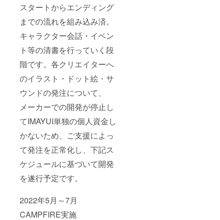
さい。※
害する
スタートからエンディング
著作権
名前・
や商標
著名人
までの流れを組み込み済。
等を侵
等他者
害する
を騙る
キャラクター会話・イベン
名前・
名前・
著名人
誹謗中
ト等の清書を行っていく段
等他者
傷の
階です。各クリエイターへ
を騙る
入った
名前・
名前等
のイラスト・ドット絵・サ
誹謗中
は不
傷の
可・修
ウンドの発注について、
入った
正をお
名前等
願い致
メーカーでの開発が停止し
は不
しま
可・修
す。）
てIMAYUI単独の個人資金し
正をお
「限定
かないため、ご支援によっ
願い致
仕様ア
しま
ペンド
て発注を正常化し、下記ス
す。）
ディス
「限定
ク（物
ケジュールに基づいて開発
仕様ア
品）」
ペンド
はクラ
を遂行予定です。
ディス
ウド
ク（物
ファン
品）」
ディン
2022年5月～7月
はクラ
グ限定
CAMPFIRE実施
ウド
品とし