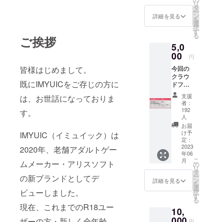
予定し
となり
リ
世界観
タ
ていま
ます。
ー
設定な
ン
詳細を見る
す。
を
どを収
選
「キャ
択
録した
す
ラク
る
ご挨拶
「設定
ターボ
5,0
資料集
イス」
00
（デー
はゲー
円
タ
ム主人
皆様はじめまして。
今回の
版）」
公の女
クラウ
、ゲー
の子か
既にIMYUICをご存じの方に
ドファ
ム中の
らのお
ンディ
BGM全
礼メッ
支援
は、お世話になっておりま
ング限
曲を収
者：
セージ
定パッ
録した
192
す。
ボイス
ケージ
人
「サウ
になり
版とな
ンドト
お届
ます。
りま
け予
IMYUIC（イミュイック）は
ラック
★「設
す。
定：
（デー
定資料
2023
ゲーム
2020年、老舗アダルトゲー
タ
集」
年06
本編を
版）」
「キャ
こ
月
ムメーカー・アリスソフト
収録お
の
をお送
ラク
リ
よび
タ
りしま
ターボ
ー
の新ブランドとしてデ
キャラ
ン
詳細を見る
す。 設
イス」
を
クター
選
定資料
ビューしました。
は今回
択
設定・
す
集
のクラ
る
世界観
（デー
現在、これまでのR18ユー
ウド
10,
設定な
タ版）
ファン
000
どを収
ザーの方・新しく全年齢
はフル
円