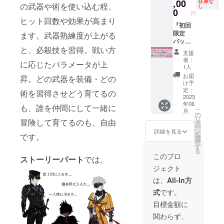
各種設
ト絵
,00
す。
「限定
や商標
載する
ンディ
り、
ムのエ
在庫な
の武器や術を使い込む程、
し
定を作
キャ
『初回
仕様ア
等を侵
お名前
ングお
キャラ
ンディ
0
円
る際の
ラ）で
限定
ペンド
害する
をご記
よび設
クター
ングお
ヒット回数や効果が高まり
開発記
仲間に
『初回
パッ
ディス
名前・
載くだ
定資料
スポン
よび設
からの
なるサ
限定
ます。武器熟練度が上がる
ケージ
ク（物
著名人
さい。※
集に掲
サー
定資料
抜粋を
ブキャ
パッ
版+特
品）」
等他者
著作権
載致し
（力
集に掲
と、必殺技を習得。戦い方
収録予
ラク
ケージ
典』
はクラ
を騙る
や商標
ま
士）：
載致し
支援
定。
ターを
版+特
コース
ウド
名前・
等を侵
す。）
○○とし
ま
者：
に応じたパラメータが上
（ディ
アペン
典』
同様、
ファン
誹謗中
害する
（ご支
てお名
す。）
1人
レク
ドディ
コース
「キャ
ディン
傷の
名前・
援の
前をク
（ご支
お届
昇。どの武器を装備・どの
ター直
スクの
の全内
ラク
グ限定
入った
著名人
際、備
レジッ
援の
け予
筆のサ
追加
容+限定
ターボ
品とし
名前等
等他者
考欄
ト致し
際、備
定：
術を習得させどう育てるの
イン入
キャラ
仕様ア
2023
イス」
ます
は不
を騙る
に、掲
ます。
考欄
年06
りを希
クター
ペンド
「クリ
が、幅
可・修
名前・
載する
是非、
に、掲
も、誰を仲間にして一緒に
こ
月
望の場
として
ディス
アファ
広くプ
正をお
誹謗中
お名前
IMYUIC
載する
の
リ
冒険して育てるのも、自由
合、備
作成し
ク お好
イル特
レイ頂
願い致
傷の
をご記
のスポ
お名前
タ
ー
考欄に
ます。
みのイ
典」の
けるよ
しま
入った
載くだ
ンサー
をご記
ン
詳細を見る
を
です。
ご記載
備考欄
ベント
内容も
うDL版
す。）
名前等
さい。※
になっ
載くだ
選
択
くださ
に希望
を企画
お選び
の一般
「限定
は不
著作権
てくだ
さい。※
す
る
い。）
内容を
頂き、
くださ
販売は
仕様ア
可・修
や商標
さい！
実在の
このプロ
ストーリーパート
では、
ディレ
記載頂
それに
い。
行いま
ペンド
正をお
等を侵
（クレ
人物
ジェクト
ク
くか、
基づい
す。
ディス
願い致
害する
ジット
名・著
ター・
クラウ
たイベ
『初回
ク（物
しま
名前・
はゲー
作権や
は、
All-In方
ラフ＆
ドファ
ント
限定
品）」
す。）
著名人
ムのエ
商標等
式
です。
資料集
ンディ
シーン
パッ
はクラ
『初回
等他者
ンディ
を侵害
はモノ
ング終
をアペ
ケージ
ウド
限定
を騙る
ングお
する名
目標金額に
クロ
了後に
ンド
版+特
ファン
パッ
名前・
よび設
前・誹
関わらず、
32p・
こちら
ディス
典』
ディン
ケージ
誹謗中
定資料
謗中傷