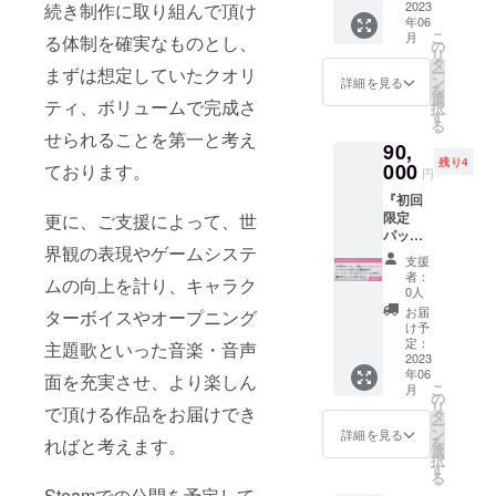
ト版※物
仕様ア
2023
続き制作に取り組んで頂け
さい！
ディン
した
年06
品）は
ペンド
（クレ
グ限定
ゲーム
こ
月
る体制を確実なものとし、
フルカ
ディス
ジット
の
となり
ディス
リ
ラー
ク お好
はゲー
タ
ます。
クが封
まずは想定していたクオリ
ー
32p・
みのイ
ムのエ
ン
入され
詳細を見る
を
B6サイ
ベント
ンディ
選
ます。
ティ、ボリュームで完成さ
択
ズを予
を企画
ングお
す
あなた
る
定して
頂き、
よび設
だけの
せられることを第一と考え
90,
いま
それに
定資料
特別
残り4
す。
基づい
000
ております。
集に掲
バー
円
「キャ
たイベ
載致し
ジョン
『初回
ラク
ント
ま
になり
限定
更に、ご支援によって、世
ターボ
シーン
す。）
ます。
パッ
イス」
をアペ
（ご支
※武器種
界観の表現やゲームシステ
ケージ
はゲー
ンド
援の
類（剣
支援
版+特
ム登場
ディス
際、備
／大剣
者：
ムの向上を計り、キャラク
典』
キャラ
クのシ
考欄
0人
／レイ
コース
クター
ナリオ
に、掲
ピア／
お届
ターボイスやオープニング
の全内
からの
として
載する
け予
槍／斧
容+限定
お礼
作成し
定：
お名前
主題歌といった音楽・音声
／杖／
仕様ア
2023
メッ
ます。
をご記
ナイフ
年06
ペンド
面を充実させ、より楽しん
セージ
備考欄
載くだ
／弓／
こ
月
ディス
ボイス
に希望
の
さい。※
飛び道
リ
で頂ける作品をお届けでき
ク お好
になり
内容を
タ
著作権
具／鞭
ー
みのバ
ます。
記載頂
ン
や商標
詳細を見る
から選
を
ればと考えます。
トルイ
（主人
くか、
選
等を侵
択。そ
択
ベント
公女／
クラウ
す
害する
れ以外
る
を企画
メレー
ドファ
名前・
は相
Steamでの公開を予定して