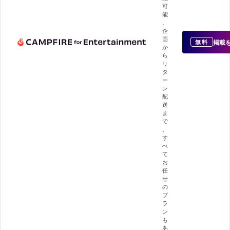
可
能
。
企
画
掲載
無料
か
ら
リ
タ
ー
ン
配
送
ま
で
、
す
べ
て
お
任
せ
の
プ
ラ
ン
も
あ