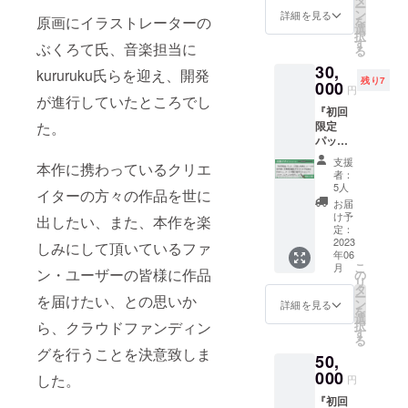
しました。
、ゲー
ー
品）は
キャラ
ン
「キャラクター
詳細を見る
原画にイラストレーターの
ム中の
を
フルカ
クター
選
ボイス」はゲー
BGM全
択
ラー
を選ん
す
ム登場キャラク
ぶくろて氏、音楽担当に
曲+キャ
る
32p・
で、備
ターからのお礼
ラク
B6サイ
30,
考欄に
kururuku氏らを迎え、開発
メッセージボイ
ターの
ズを予
残り7
000
お書き
スになります。
円
語りを
定して
が進行していたところでし
くださ
（主人公女／メ
収録し
いま
『初回
い。）
レーネ／アウベ
た「限
た。
す。
限定
★「設
ル／クロキ／A
定サウ
「キャ
パッ
定資料
／ロリ髑髏／女
ンドト
ラク
ケージ
集」
幹部／魔王／以
支援
ラック
本作に携わっているクリエ
ターボ
版+特
「キャ
上全8キャラ）
者：
（CD※
イス」
典』
ラク
5人
「クリアファイ
イターの方々の作品を世に
物
はゲー
コース+
ターボ
ル特典」クラウ
お届
品）」
ム登場
【専用
イス」
け予
ドファンディン
出したい、また、本作を楽
が付属
キャラ
武器】
定：
は今回
グ限定グッズに
しま
クター
もしく
2023
しみにして頂いているファ
のクラ
なります。 （主
す。
年06
からの
は【専
ウド
人公女／メレー
こ
（「ゲ
月
お礼
用防
ン・ユーザーの皆様に作品
の
ファン
ネ／アウベル／
リ
ーム本
メッ
具】作
タ
ディン
全キャラ集合／
ー
体の
を届けたい、との思いか
セージ
成。 好
ン
グ限定
詳細を見る
以上全4種）
を
Steam
ボイス
きな武
選
となり
※10,000円以上
ら、クラウドファンディン
択
キー」
になり
器グラ
す
ます。
のリターンのご
る
「設定
ます。
フィッ
支援者限定のオ
グを行うことを決意致しま
資料集
50,
（主人
ク
プションとなり
（デー
公女／
（ドッ
000
した。
ます。
円
タ
メレー
ト絵武
版）」
『初回
ネ／ア
器）作