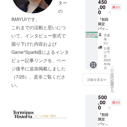
450
殺技
プ等
と記入
に希望
作成の
に、掲
ター
い。
は、火
は、内
下さ
内容を
上、
,00
載する
残り1
の
の魔
容をご
い）で
記載頂
ゲーム
お名前
0
円
法・氷
相談さ
お願い
くか、
本編で
をご記
IMAYUIです。
の魔
せて頂
致しま
クラウ
プレイ
『初回
載くだ
法・剣
きま
す。希
ドファ
できる
限定
さい。※
これまでの活動と思いにつ
技等ア
す。広
望のデ
ンディ
ように
パッ
著作権
バウト
すぎ
ザイン
ング終
した
ケージ
や商標
いて、インタビュー形式で
支援
でかま
る・ラ
ラフや
了後に
ゲーム
版+特
等を侵
者：
いませ
ンダム
ロゴ等
こちら
ディス
典』
害する
掘り下げた内容および
0人
ん。）
生成等
ござい
から
クが封
コース+
名前・
お届
バトル
システ
ました
メール
入され
力士の
Game*Spark様によるインタ
著名人
け予
プラン
ム上不
ら、
致しま
ます。
キャラ
等他者
定：
ビュー記事リンクを、ペー
ナー：
可の場
メール
すの
あなた
グラ
2023
を騙る
年06
○○とし
合も内
に添付
で、そ
だけの
フィッ
名前・
ジ後半に追加掲載しました
こ
月
てお名
容をご
してく
の際に
特別
ク
誹謗中
の
リ
前をク
相談さ
ださ
希望内
バー
（ドッ
傷の
タ
（7/25）。是非ご覧くださ
ー
レジッ
せて頂
い。
容を返
ジョン
ト絵
入った
ン
詳細を見る
を
ト致し
きま
（ドッ
信頂く
になり
キャ
名前等
選
い。
択
ます。
す。隠
ト絵サ
形（そ
ます。
ラ）で
は不
す
る
（クレ
し通
イズ
の場合
ハゲ
主人公
可・修
500
ジット
路・隠
は、
備考欄
キャラ
作成の
正をお
はアペ
しアイ
96×96pi
に終了
の性別
上、
,00
願い致
残り3
ンド
テムあ
xel以内
後希望
は男性
ゲーム
しま
0
円
ディス
りやス
程度で
と記入
のみ。
本編で
す。）
ク版の
イッチ
制作・
下さ
備考欄
プレイ
『初回
「限定
エン
で開閉
倍サイ
い）で
にハゲ
できる
限定
仕様ア
ディン
等ある
ズでの
お願い
かたの
ように
パッ
ペンド