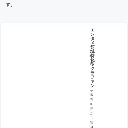
す。
エ
ン
タ
メ
領
域
特
化
型
ク
ラ
フ
ァ
ン
手
数
料
0
円
か
ら
実
施