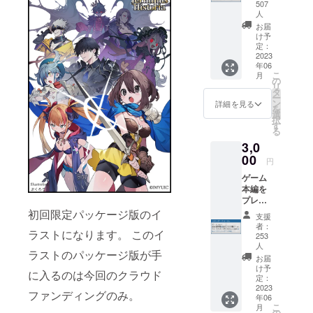
ム本体
す。
507
の
「キャ
人
Steam
ラク
お届
キー」
ターボ
け予
と、
定：
イス」
2023
キャラ
はゲー
年06
クター
ム主人
こ
月
設定・
の
公の女
リ
世界観
タ
の子か
ー
設定な
ン
らのお
詳細を見る
を
どを収
選
礼メッ
択
録した
す
セージ
る
「設定
ボイス
3,0
資料集
になり
00
（デー
ます。
円
タ
★「設
ゲーム
版）」
定資料
本編を
をお送
集」
プレイ
りしま
「キャ
できる
初回限定パッケージ版のイ
す。 設
ラク
支援
「ゲー
定資料
ターボ
者：
ラストになります。 このイ
ム本体
集
253
イス」
の
人
（デー
は今回
ラストのパッケージ版が手
Steam
タ版）
お届
のクラ
キー」
け予
はフル
ウド
に入るのは今回のクラウド
と、
定：
カラー
ファン
2023
キャラ
32p・
ファンディングのみ。
ディン
年06
クター
PDFを
グ限定
こ
月
設定・
の