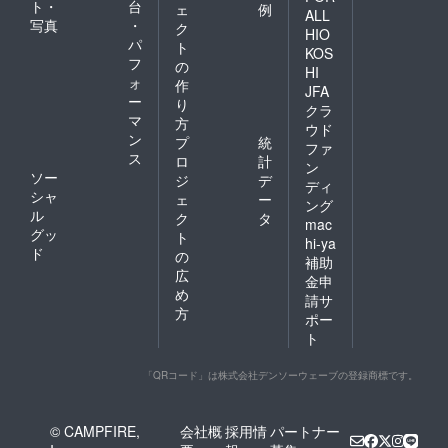
ト・
台
ェ
例
ALL
写真
・
ク
HIO
パ
ト
KOS
フ
の
HI
ォ
作
JFA
ー
り
クラ
マ
方
ウド
ン
プ
統
ファ
ス
ロ
計
ン
ソー
ジ
デ
ディ
シャ
ェ
ー
ング
ル
ク
タ
mac
グッ
ト
hi-ya
ド
の
補助
広
金申
め
請サ
方
ポー
ト
「QRコード」は株式会社デンソーウェーブの登録商標です。
© CAMPFIRE,
会社概
採用情
パートナー