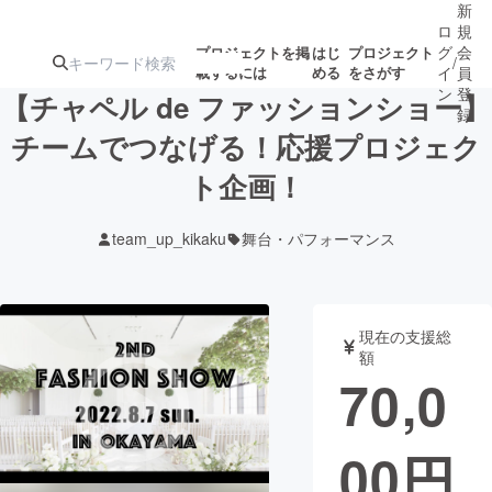
新
ロ
規
グ
会
プロジェクトを掲
はじ
プロジェクト
/
載するには
める
をさがす
イ
員
ン
登
【チャペル de ファッションショー】
録
チームでつなげる！応援プロジェク
ト企画！
人気のプロ
注目のリ
注目の新着プロ
募集終了が近いプ
もうすぐ公開
ジェクト
ターン
ジェクト
ロジェクト
されます
team_up_kikaku
舞台・パフォーマンス
アート・写真
音楽
現在の支援総
テクノロジー・ガジェット
ゲーム・サ
額
70,0
映像・映画
書籍・雑誌
00
円
ビジネス・起業
チャレンジ