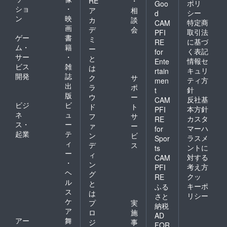
RE
・
ポリ
Goo
ショ
・
ア
相
シー
d
ン
映
カ
談
特定商
CAM
画
デ
会
取引法
PFI
ゲー
書
ミ
に基づ
RE
ム・
籍
ー
く表記
for
サー
・
と
情報セ
Ente
ビス
雑
は
キュリ
rtain
開発
誌
ク
サ
ティ方
men
出
ラ
ポ
針
t
版
ウ
ー
反社基
CAM
ビジ
ビ
ド
ト
本方針
PFI
ネ
ュ
フ
サ
カスタ
RE
ス・
ー
ァ
ー
マーハ
for
起業
テ
ン
ビ
ラスメ
Spor
ィ
デ
ス
ントに
ts
ー
ィ
対する
CAM
・
ン
考え方
PFI
ヘ
グ
クッ
RE
ル
と
キーポ
ふる
ス
は
リシー
さと
ケ
プ
実
納税
ア
ロ
施
AD
アー
舞
ジ
事
FOR