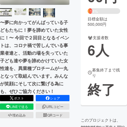
まちづくり・地域活性化
14%
目標金額は
〜夢に向かってがんばっている子
500,000円
CAMPFIRE for Social Good
CAMPFIRE Creation
どもたちに！夢を諦めていた女性
CAMPFIREふるさと納税
machi-ya
コミュニティ
に！〜 今回で２回目となるイベン
支援者数
6
人
トは、コロナ禍で苦しんでいる事
業者達と、活動の場を失っていた
子ども達や夢を諦めかけていた女
性達を、異業種プロチームが一丸
募集終了まで残
り
となって取組んでいます。みんな
終了
が笑顔にそして次に繋げる為に
も、ぜひご協力ください！
ポスト
シェア
LINEで送る
URLコピー
埋め込み
QRコード
このプロジェクトは、