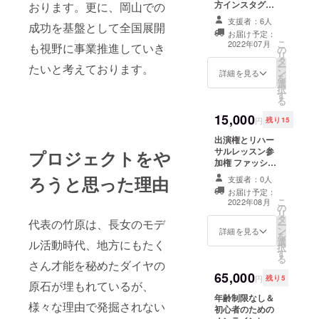
方インスタグラ
おります。更に、岡山での
います。
ムの投稿キャプ
支援者：6人
さらに
成功を基盤として全国展開
ションでのご紹
お届け予定：
介とタグ付け・
ファッショ
こ
2022年07月
も視野に事業推進していき
の
メンションと
リ
ンショー会
タ
YouTube最後に
ー
たいと考えております。
場を結婚式
ン
テロップ掲
詳細を見る
を
選
載
場に限定し
択
す
②ロゴクレ
る
た応援プロ
ジット・・・当
15,000
ジェクトと
方インスタグラ
円
残り15
ムの投稿画像 ※
して、2021
出演権とリハー
期間はアカウン
年12月に
サルレッスン参
プロジェクトをや
トが続く限りで
加権 ファッショ
す ③コンテスト
【第１回 IG
ンショー： 「第
投票・・・キッ
ろうと思った理由
支援者：0人
FASHION
二回 IG
ズ部門と一般女
お届け予定：
TEAM Pre
FASHION TEAM
性部門各々の
こ
2022年08月
の
GRAND STAGE
『グランプリ』
STAGE in 岡
リ
タ
」 〜チャペル
『準グランプ
代表の竹原は、長女のモデ
ー
山】プレス
ン
de ファッション
詳細を見る
リ』『３位』の
を
選
ショー〜 《第２
ル活動時代、地方にもたく
テージの開
事前投票のご参
択
す
部大人ドレスス
加をお願いしま
る
催を皮切り
さん才能を秘めたダイヤの
テージ》 日時：
す。（投票は7月
に、本格的
65,000
2022年8月7日
31日までです。
円
残り5
原石が埋もれているが、
（日）15:00〜
写真画像の一覧
に始動しま
年齢制限なし＆
（開始時間未
表をメールでお
様々な理由で発掘されない
した。
初心者のための
定） 場所：Wグ
送りします。）