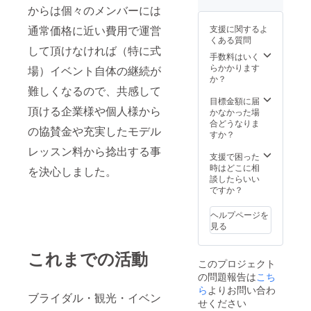
る方法」ターン
からは個々のメンバーには
の仕方→ポージ
ング→個人指導
通常価格に近い費用で運営
支援に関するよ
⑤回目「ウォー
くある質問
キング姿の自分
して頂けなければ（特に式
手数料はいく
は別人になれ
らかかります
る！」動線レッ
場）イベント自体の継続が
か？
スンとオーラの
難しくなるので、共感して
出し方→最終ア
目標金額に届
ドバイス→前日
頂ける企業様や個人様から
かなかった場
レッスンまでの
合どうなりま
課題 ★充実サ
の協賛金や充実したモデル
すか？
ポート： ・各回
のレッスン終了
レッスン料から捻出する事
支援で困った
後、アーカイブ
時はどこに相
動画を差し上げ
を決心しました。
談したらいい
ますので復習で
ですか？
きます ・グルー
プチャットで質
問できる ・リア
ヘルプページを
ルレッスン（広
見る
島市中区）も同
時開催なのでリ
これまでの活動
アルレッスンも
このプロジェクト
参加可能！ ・個
の問題報告は
こち
別コンサル（受
ら
よりお問い合わ
講中３回まで）
ブライダル・観光・イベン
でサポート！
せください