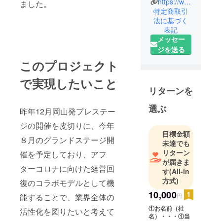
https://www.instagram.com/teamup_produce/
ました。
∞」を理念と
特定商取引
法に基づく
し、その業
表記
界のプロ達
メッセー
が集まって
ジを送る
活動してい
このプロジェクト
ます。
主な活動は
で実現したいこと
イベント企
リターンを
画ーーーそ
選ぶ
の中でも特
昨年12月岡山発プレステー
に参加型
ジの開催を皮切りに、今年
ファッショ
目標金額
８月のグランドステージ開
ンショーを
未達でも
開催。
リターン
催を予定しており、アフ
が届きま
夢に向かっ
ターコロナに向けた経営回
す
(All-in
て頑張って
方式)
復のコラボモデルとして機
いる子ども
10,000
から大人た
能することで、業界全体の
円
ちをチーム
①お名前（社
活性化を図りたいと考えて
で応援して
名）・・・①当