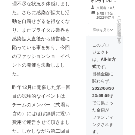
オンラインレッ
ランラセーレ岡
理不尽な状況を体感しまし
スン５回コース
山 岡山市北区
支援者：0人
（個別サポート
柳町1丁目4-1
た。さらに感染が拡大し活
お届け予定：
サービス付き）
（衣装は自前の
こ
2022年07月
の
＋出演権＋リ
動を自粛せざるを得なくな
ドレスでご出演
リ
タ
ハーサルレッス
ください） 前日
ー
り、またブライダル業界も
ン
ン参加権 【オン
詳細を見る
リハーサルレッ
を
選
ラインレッスン
スン： 日時：
択
感染拡大直後から経営難に
す
５回コース】：
2022年8月6日
る
①回目「姿勢を
このプロ
（土）19:45〜
陥っている事を知り、今回
正す」姿勢を分
21:00 場所：問
ジェクト
析→あなただけ
屋町ダンススタ
のファッションショーイベ
の改善方法 ②回
は、
All-In方
ジオ | スタジオ
目「姿勢を正し
ントの開催を決断しまし
バース 2スタジ
式
です。
てから歩く」
オ 岡山市北区問
た。
ノーヒールで
目標金額に
屋町23−101
真っ直ぐ歩く→
関わらず、
気をつける箇所
昨年12月に開催した第一回
→個人指導 ③回
2022/06/30
目「ヒールで
目の試験的なイベントは、
23:59:59
ま
ウォーキング」
ヒールでの正し
でに集まっ
チームのメンバー（式場も
い姿勢と体幹作
た金額が
り→ヒールで
含め）にはほぼ無償に近い
真っ直ぐ歩く→
ファンディ
費用で運営させて頂きまし
中間チェック ④
ングされま
回目「ランウェ
た。しかしながら第二回目
イでアピールす
す。