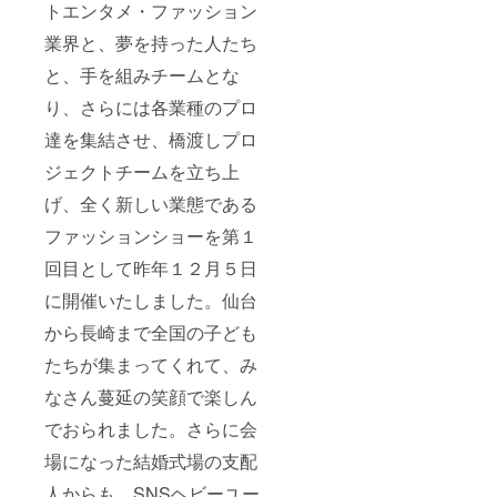
【前日リハーサ
トエンタメ・ファッション
ルレッスン】：
日時：2022年8
業界と、夢を持った人たち
月6日（土）
と、手を組みチームとな
19:45〜21:00 場
所：問屋町ダン
り、さらには各業種のプロ
ススタジオ | ス
タジオバース 2
達を集結させ、橋渡しプロ
スタジオ 岡山市
北区問屋町
ジェクトチームを立ち上
23−101
【ファッション
げ、全く新しい業態である
ショー】： 「第
ファッションショーを第１
二回 IG
FASHION TEAM
回目として昨年１２月５日
GRAND STAGE
」 〜チャペル
に開催いたしました。仙台
de ファッション
ショー〜 《第２
から長崎まで全国の子ども
部大人ドレスス
テージ》 日時：
たちが集まってくれて、み
2022年8月7日
（日）15:00〜
なさん蔓延の笑顔で楽しん
（開始時間未
でおられました。さらに会
定） 場所：Wグ
ランラセーレ岡
場になった結婚式場の支配
山 岡山市北区
柳町1丁目4-1
人からも、SNSヘビーユー