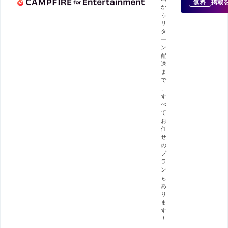
掲載
無料
か
ら
リ
タ
ー
ン
配
送
ま
で
、
す
べ
て
お
任
せ
の
プ
ラ
ン
も
あ
り
ま
す
！