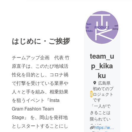
はじめに・ご挨拶
team_u
チームアップ企画 代表 竹
p_kika
原直子は、このたび地域活
ku
性化を目的とし、コロナ禍
で打撃を受けている業界や
広島県
初めてのプ
人々と手を組み、相乗効果
ロジェクト
を狙うイベント『Insta
です
「一人がで
Gram Fashion Team
きることは
Stage』 を、岡山を発祥地
限られてい
としスタートすることにし
るがチーム
https://www.instagram.com/team_up_kikaku/
なら無限大