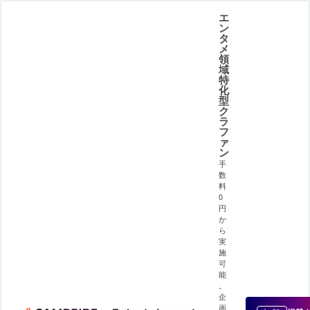
エ
ン
タ
メ
領
域
特
化
型
ク
ラ
フ
ァ
ン
手
数
料
0
円
か
ら
実
施
可
能
。
企
画