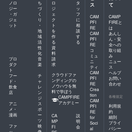
ノロ
ち
ロ
タ
ス
て
ジー
づ
ジ
ッ
・ガ
く
ェ
フ
CAM
CAMP
ジェ
り
ク
に
PFI
FIREと
ット
・
ト
相
RE
は
地
を
談
CAM
あんし
域
作
す
PFI
ん・安
活
る
る
RE
全への
性
資
コ
取り組
化
料
ミュ
み
プロ
音
請
ニ
ニュー
ダク
楽
求
ティ
ス
ト
CAM
ヘルプ
クラウドファ
フー
チ
PFI
お問い
ンディングの
ド・
ャ
RE
合わせ
ノウハウを無
飲食
レ
Crea
料で学ぼう
店
ン
tion
各種規定
CAMPFIRE
ジ
CAM
アカデミー
アニ
ス
利用規
PFI
メ・
ポ
約
RE
漫画
ー
CA
説
細則
for
ツ
MP
明
プライ
Soci
ファ
映
FI
会
バシー
al
ッ
像