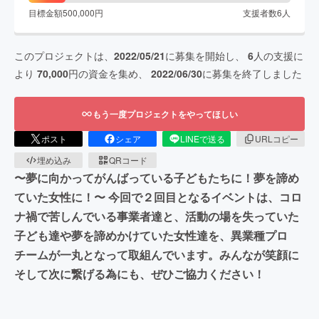
目標金額
500,000
円
支援者数
6
人
このプロジェクトは、
2022/05/21
に募集を開始し、
6
人の支援に
より
70,000
円の資金を集め、
2022/06/30
に募集を終了しました
もう一度プロジェクトをやってほしい
ポスト
シェア
LINEで送る
URLコピー
埋め込み
QRコード
〜夢に向かってがんばっている子どもたちに！夢を諦め
ていた女性に！〜 今回で２回目となるイベントは、コロ
ナ禍で苦しんでいる事業者達と、活動の場を失っていた
子ども達や夢を諦めかけていた女性達を、異業種プロ
チームが一丸となって取組んでいます。みんなが笑顔に
そして次に繋げる為にも、ぜひご協力ください！