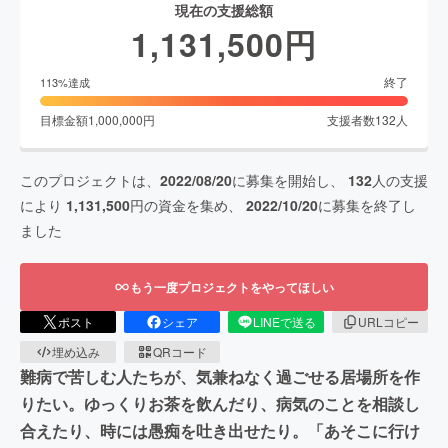
現在の支援総額
1,131,500
円
終了
113
%達成
目標金額
1,000,000
円
支援者数
132
人
このプロジェクトは、
2022/08/20
に募集を開始し、
132
人の支援
により
1,131,500
円の資金を集め、
2022/10/20
に募集を終了し
ました
もう一度プロジェクトをやってほしい
ポスト
シェア
LINEで送る
URLコピー
埋め込み
QRコード
難病で苦しむ人たちが、気兼ねなく過ごせる居場所を作
りたい。ゆっくりお茶を飲んだり、病気のことを相談し
合えたり、時には愚痴を吐き出せたり。「あそこに行け