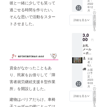
定：
彼と一緒に少しでも笑って
2022
年12
過ごせる時間を作りたい。
こ
月
の
リ
タ
そんな思いで活動をスター
ー
ン
詳細を見る
を
トさせました。
選
択
す
る
3,0
00
円
お礼
メール
＋ポス
トカー
支援
ド（1
者：
枚）※ポ
9人
資金がなかったこともあ
スト
お届
カード
け予
り、民家をお借りして「障
はラン
定：
ダムに
2023
害者就労継続支援Ｂ型作業
年03
お届け
こ
月
しま
所」を開設しました。
の
リ
す。
タ
ー
ン
詳細を見る
を
建物はバリアだらけ。車椅
選
択
す
る
子ユーザーの彼にとっては