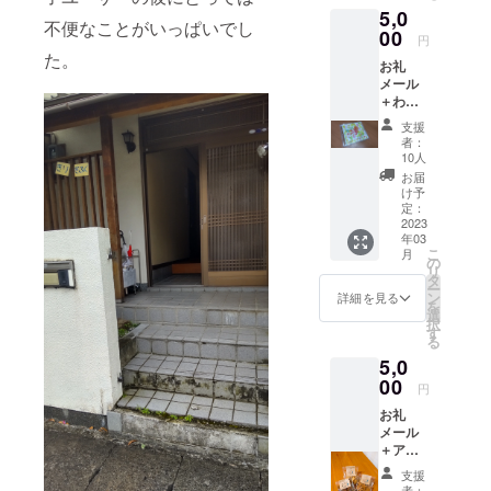
5,0
不便なことがいっぱいでし
00
円
た。
お礼
メール
＋わ音
CD「利
支援
他」1枚
者：
ＣＤ挿
10人
入曲(わ
お届
音オリ
け予
ジナル
定：
曲） ①
2023
年03
喜ぶ門
こ
月
から福
の
リ
が来た
タ
ー
②ａｋ
ン
詳細を見る
を
ａｒｉ
選
択
③うた
す
る
たね ④
5,0
いつも
の朝 ⑤
00
円
笑顔の
お礼
つぼみ
メール
＋アル
ボッ
支援
チョ焼
者：