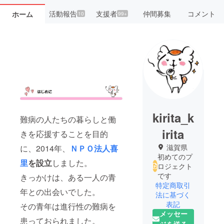
活動報告
支援者
仲間募集
コメント
ホーム
10
99+
kirita_k
難病の人たちの暮らしと働
irita
きを応援することを目的
滋賀県
に、2014年、
ＮＰＯ法人喜
初めてのプ
里
を設立
しました。
ロジェクト
です
きっかけは、ある一人の青
特定商取引
年との出会いでした。
法に基づく
表記
その青年は進行性の難病を
メッセー
患っておられました。
ジを送る