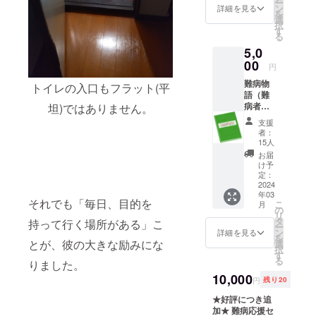
ー
ムにお
粉 渡
ン
詳細を見る
を
届けし
舟コメ
選
択
ます。
粉（滋
す
る
賀
5,0
産）
00
月夜の
円
ゆりか
難病物
ご米粉
トイレの入口もフラット(平
語（難
（滋賀
病者体
坦)ではありません。
産）
験談
アーモ
支援
集） B5
ンド
者：
版 100
プード
15人
～150
ル 天
お届
ページ
然塩
け予
予定 自
定：
きび
費出版
2024
糖
年03
本のサ
菜ばか
それでも「毎日、目的を
こ
月
イズが
の
り油 無
リ
変更に
タ
添加
持って行く場所がある」こ
ー
なる場
ン
パッ
詳細を見る
を
合があ
とが、彼の大きな励みにな
選
ケージ
択
りま
す
や焼き
る
りました。
す。
菓子の
2024年
10,000
形状
円
残り20
3月完成
等、画
予定
★好評につき追
像と変
完成後
加★ 難病応援セ
更にな