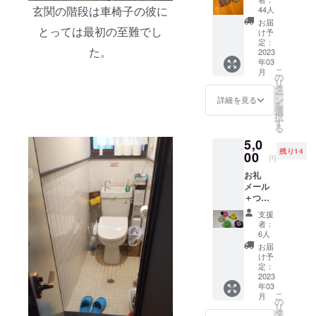
き菓子
玄関の階段は車椅子の彼に
44人
（し
お届
お・コ
とっては最初の至難でし
け予
コア・
定：
た。
プレー
2023
年03
ンの3点
こ
月
セッ
の
リ
ト） 梱
タ
ー
包サイ
ン
詳細を見る
を
ズ：９
選
択
０ｍｍ×
す
る
９０ｍ
5,0
ｍ 重
残り14
量：約
00
円
３０
お礼
ｇ 直
メール
射日光
＋つま
を避け
み細工
て保存
支援
ブロー
してく
者：
チ（約
ださい
6人
30ミ
消費期
お届
リ）※つ
限：お
け予
まみ細
届け後
定：
工の色
2023
２週間
年03
やデザ
原材
こ
月
インは
料：国
の
リ
ランダ
産薄力
タ