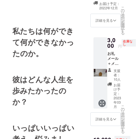
ティ・カフェラ
お知ら
お届け予定：
人喜里
イブ・介護施
せくだ
こ
2022年12月
ホーム
の
設・自治会イベ
さい。
リ
ページ
タ
ント等会場は主
①掲載
ー
に個人
ン
催者様でご準備
期間
詳細を見る
を
名もし
選
ください。音響
2024年
択
私たちは何ができ
くは団
す
設備などはこち
12月末
る
体名を
らで持ち込みま
②掲載
3,0
て何ができなかっ
掲載さ
す。本プロジェ
方法
在庫な
00
せてい
し
クト終了後に日
（文字
円
ただき
程調整をさせて
のみ）
たのか。
お礼
ます。
いただきます。
アル
メール
掲載希
ＮＰＯ法人喜里
ボッ
＋メモ
望の場
ホームページに
チョ
クリッ
合は備
個人名もしくは
滋賀県
支援
プ(縦30
考欄に
団体名を掲載さ
東近江
者：
彼はどんな人生を
ミリ×横
て個人
10人
せていただきま
市山上
20ミ
名もし
す。 ①掲載期
町3647
お届
歩みたかったの
リ) ※
くは団
け予
間 2024年12月
－4 Ｈ
メモク
定：
体名を
末 ②掲載方法
Ｐ
リップ
2023
か？
お知ら
（文字のみ） 決
https://
年03
の絵柄
せくだ
済後に打ち合わ
alluboc
こ
月
はラン
の
さい。
せをさせていた
cio.wix
リ
ダムに
タ
ＮＰＯ
だきます。２０
site.co
ー
お届け
ン
法人喜
詳細を見る
２２年１２月末
m/allu-
を
しま
選
里ホー
までには連絡を
boccio
いっぱいいっぱい
択
す。
す
ムペー
させていただき
る
ジに個
ます。 わ音ＨＰ
考え、悩みまし
人名も