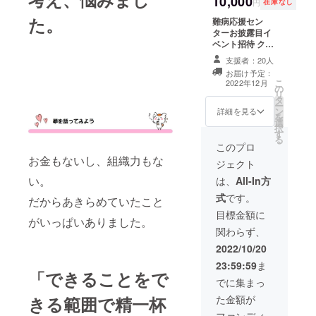
10,000
https://waon201
円
在庫なし
しくは
2waon.wixsite.c
た。
難病応援セン
団体名
om/waon わ音
ターお披露目イ
を掲載
YouTube
ベント招待 クラ
させて
https://www.you
ウドファンディ
いただ
tube.com/chann
支援者：20人
ング支援者限定
きま
el/UCzL5-
お届け予定：
イベント セン
す。 ①
RsW5wnP02Qz
こ
2022年12月
の
ター内案内＋わ
掲載期
smTNFSQ/vide
リ
タ
音ライブ 開催予
間
os ＮＰＯ法人喜
ー
ン
定日未定（2022
詳細を見る
2024年
里ホームページ
を
選
年12月～2023年
12月末
に個人名もしく
択
す
1月頃） 日程は
②掲載
は団体名を掲載
る
後日連絡をしま
このプロ
方法
させていただき
す。 ＮＰＯ法人
（文字
お金もないし、組織力もな
ます。
ジェクト
喜里ホームペー
のみ）
ジに個人名もし
い。
は、
All-In方
アル
くは団体名を掲
ボッ
式
です。
だからあきらめていたこと
載させていただ
チョ
きます。 掲載希
目標金額に
滋賀県
がいっぱいありました。
望の場合は備考
東近江
関わらず、
欄にて個人名も
市山上
しくは団体名を
2022/10/20
町3647
お知らせくださ
－4 Ｈ
23:59:59
ま
い。 ①掲載期
Ｐ
「できることをで
間 2024年12月
でに集まっ
https://
末 ②掲載方法
alluboc
た金額が
きる範囲で精一杯
（文字のみ）
cio.wix
ファンディ
site.co