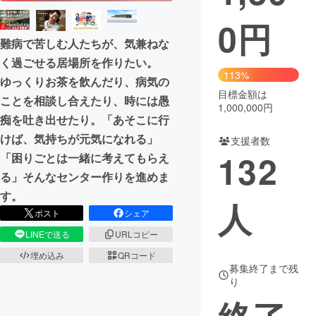
0
円
まちづくり・地域活性化
難病で苦しむ人たちが、気兼ねな
く過ごせる居場所を作りたい。
CAMPFIRE for Social Good
CAMPFIRE Creation
113%
ゆっくりお茶を飲んだり、病気の
CAMPFIREふるさと納税
machi-ya
コミュニティ
目標金額は
ことを相談し合えたり、時には愚
1,000,000円
痴を吐き出せたり。「あそこに行
けば、気持ちが元気になれる」
支援者数
132
「困りごとは一緒に考えてもらえ
る」そんなセンター作りを進めま
す。
人
ポスト
シェア
LINEで送る
URLコピー
埋め込み
QRコード
募集終了まで残
り