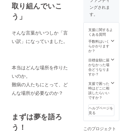
取り組んでいこ
m/allu-
ングされま
boccio
す。
う」
支援に関するよ
そんな言葉がいつしか「言
くある質問
い訳」になっていました。
手数料はいく
らかかります
か？
目標金額に届
かなかった場
本当はどんな場所を作りた
合どうなりま
すか？
いのか。
支援で困った
難病の人たちにとって、ど
時はどこに相
んな場所が必要なのか？
談したらいい
ですか？
ヘルプページを
見る
まずは夢を語ろ
う！
このプロジェクト