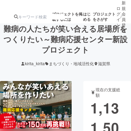
新
ロ
規
グ
会
プロジェクトを掲
はじ
プロジェクト
/
載するには
める
をさがす
イ
員
ン
登
難病の人たちが笑い合える居場所を
録
つくりたい～難病応援センター新設
プロジェクト
人気のプロ
注目のリ
注目の新着プロ
募集終了が近いプ
もうすぐ公開
ジェクト
ターン
ジェクト
ロジェクト
されます
kirita_kirita
まちづくり・地域活性化
滋賀県
アート・写真
音楽
現在の支援総
テクノロジー・ガジェット
ゲーム・サ
額
1,13
映像・映画
書籍・雑誌
1,50
ビジネス・起業
チャレンジ