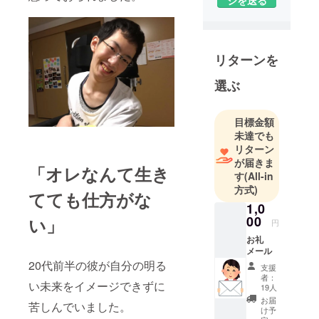
リターンを
選ぶ
目標金額
未達でも
リターン
が届きま
「オレなんて生き
す
(All-in
方式)
てても仕方がな
1,0
00
い」
円
お礼
メール
20代前半の彼が自分の明る
支援
者：
い未来をイメージできずに
19人
お届
苦しんでいました。
け予