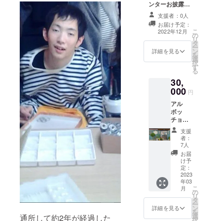
の発送
ンターお披露目
ること
になり
イベント招待
があり
支援者：0人
ます。
クラウドファン
ます。
お届け予定：
＊画像
ディング支援者
こ
2022年12月
はイ
の
限定イベント
リ
メージ
タ
センター内案内
ー
です。
ン
＋わ音ライブ 開
詳細を見る
を
選
催予定日未定
択
す
（2022年12月～
る
2023年1月
30,
頃） 日程は後
000
日連絡をしま
円
す。 ＮＰＯ法
アル
人喜里ホーム
ボッ
ページに個人名
チョラ
もしくは団体名
ンチ＋
を「追加枠」に
支援
ドリン
掲載させていた
者：
ク1杯無
7人
だきます。 ①
料券＋
掲載期間 2024
お届
お土産
け予
年12月末 ②掲載
付き
定：
方法（文字の
（２名
2023
み） ※緊急追加
年03
様分）
特典のポスト
こ
月
※有効期
の
カードはつきま
リ
限は発
タ
せん。
ー
行日よ
ン
詳細を見る
を
り1年間
選
通所して約2年が経過した
択