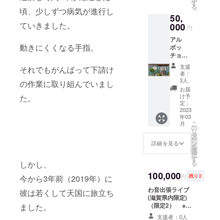
※追加
す
る
オー
頃、少しずつ病気が進行し
50,
ダーさ
ていきました。
れる場
000
円
合は実
アル
費とな
動きにくくなる手指。
ボッ
りま
チョラ
す。 Ｎ
ンチ＋
ＰＯ法
支援
それでもがんばって下請け
ドリン
人喜里
者：
ク1杯無
ホーム
3人
の作業に取り組んでいまし
料券＋
ページ
お届
お土産
に個人
け予
た。
付き（4
名もし
定：
名様
2023
くは団
年03
分） ※
体名を
こ
月
有効期
掲載さ
の
リ
限は発
せてい
タ
ー
行日よ
ただき
ン
詳細を見る
を
り1年間
ます。
選
択
※追加
掲載希
す
る
しかし、
オー
望の場
ダーさ
100,000
合は備
円
残り2
今から3年前（2019年）に
れる場
考欄に
合は実
わ音出張ライブ
て個人
彼は若くして天国に旅立ち
費にな
(滋賀県内限定)
名もし
りま
（限定2） ※
くは団
ました。
す。 Ｎ
ホームパー
体名を
支援者：0人
ＰＯ法