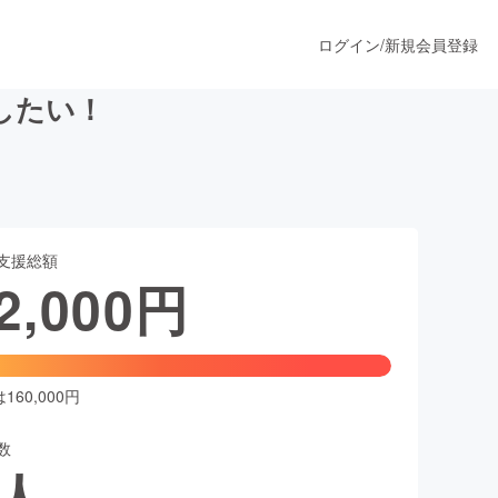
ログイン
/
新規会員登録
したい！
うすぐ公開されます
支援総額
プロダクト
2,000
円
ファッション
スポーツ
60,000円
数
ア
ソーシャルグッド
人