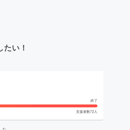
したい！
終了
支援者数
72
人
した