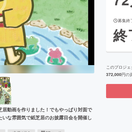
募集終
CAMPFIRE for Social Good
CAMPFIRE Creation
終
CAMPFIREふるさと納税
machi-ya
コミュニティ
このプロジェ
372,000
円の
芝居動画を作りました！でもやっぱり対面で
たいな雰囲気で紙芝居のお披露目会を開催し