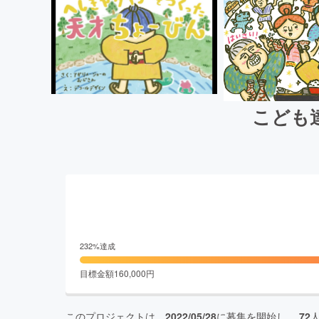
こども
232
%達成
目標金額
160,000
円
このプロジェクトは、
2022/05/28
に募集を開始し、
72