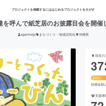
プロジェクトを掲載するには
はじめる
プロジェクトをさがす
達を呼んで紙芝居のお披露目会を開催
agarimejo
まちづくり・地域活性化
沖縄県
注目のリターン
注目の新着プロジェクト
募集終了が近いプロジェクト
も
現在の
音楽
舞台・パフォーマンス
37
ゲーム・サービス開発
フード・飲食店
232%
書籍・雑誌出版
アニメ・漫画
目標金額は1
支援者
チャレンジ
ビューティー・ヘルスケ
72