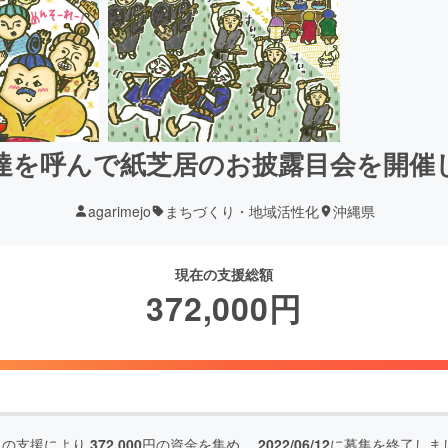
達を呼んで紙芝居のお披露目会を開催
agarimejo
まちづくり・地域活性化
沖縄県
現在の支援総額
372,000
円
人の支援により
372,000
円の資金を集め、
2022/06/12
に募集を終了しま