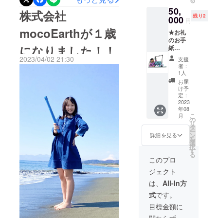
す。）
す。そういう子たちが一緒
成しました！！心よりお礼
50,
たから！！！！しかし、私
事前に
株式会社
残り2
準備す
000
にできるように、現在コ
円
申し上げます。今回のクラ
には「絶対にできる！」と
るもの
mocoEarthが１歳
★お礼
や、当
ミュニティーも作れるよう
ウドファンディングでは
いう自信が湧き上がりまし
のお手
日の詳
になりました！！
紙
に考えています。「私の行
「想いのバトンリレー」と
細は
た。平塚ビーチパークさん
（PDF
メール
2023/04/02 21:30
支援
いは大河の一滴に過ぎな
いうような、人が人を繋い
）お礼
のおかげで開催日をずらす
にて個
者：
動画、
別にご
1人
い。でも、何もしなけれ
でくれる出来事が起きまし
ことができ、八百屋コウタ
mocoE
連絡し
お届
arthが
ます。
け予
ば、その一滴の水も生まれ
た。SNSを通して、この活
さんには受取日を変更して
オンラ
（WS：
定：
イン取
2023
ない。」 マザー・テレサ
動を知ってくれた方や、以
ワーク
もらいました。午後から強
年08
材を行
ショッ
こ
月
前イベントでお世話になっ
い編集
風が吹くことがわかってい
プ以下
の
リ
し、
参照）
タ
た方々がたくさんの方々に
ー
たので、万が一アートはで
mocoE
また、
ン
詳細を見る
を
arthの
親子、
選
声掛けをしてくださった
きない可能性がありまし
択
Instagr
兄弟、
す
る
amと
り、ずっと変わらず応援し
姉妹で
このプロ
た。当日、朝は曇っていま
HPに紹
一緒に
ジェクト
てくださる方々など。誰も
介しま
したが平塚に近づくにつれ
参加し
す。
ていた
は、
All-In方
がなんとなく感じる「生活
天気が良くなっていく。富
（期間
だけま
式
です。
は6ヶ月
す ー日
が変わっていく」中で、私
士山が「ウエルカム！」と
といた
程 ：
目標金額に
しま
たちに支援してくださる
2023年
顔を出してくれていまし
関わらず、