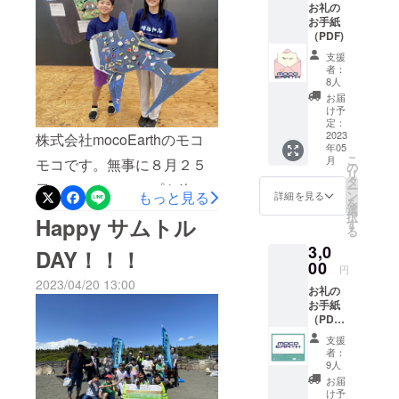
お礼の
功することができました。
お手紙
（PDF)
そして、今回「SAMURAI
支援
TRUSH＋誰でも食堂」のク
者：
8人
ラウドファンディングを
お届
け予
行っております。ご支援・
定：
2023
株式会社mocoEarthのモコ
ご協力よろしくお願いしま
年05
こ
月
モコです。無事に８月２５
の
す。また、周りの方に告知
リ
タ
日のワークショップを終え
ー
よろしくお願いします。イ
ン
もっと見る
詳細を見る
を
選
て、全てのリターンを終了
択
ベント内容としましては、
Happy サムトル
す
る
致しました！もう一段上に
東京都神田にある「meat
3,0
DAY！！！
あがろう！ということで、
00
&amp; wine BACCHUS」と
円
2023/04/20 13:00
mocoErathも大きな決断を
お礼の
いうお店をお借りして、レ
お手紙
することもあったし、その
ストラン周辺をゴミ拾いし
（PDF
）とお
ことにより仕事量が増えた
支援
ます。その後、大豆ミート
礼の動
者：
画
り、なんでこの活動をやっ
9人
「soycle」を使用したキー
お届
ているのか？と再度確認す
マカレーを提供いたしま
け予