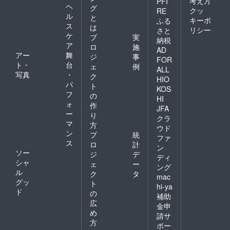
考え方
PFI
ヘ
グ
クッ
RE
ル
と
キーポ
ふる
ス
は
リシー
さと
ケ
プ
実
納税
ア
ロ
施
AD
アー
舞
ジ
事
FOR
ト・
台
ェ
例
ALL
写真
・
ク
HIO
パ
ト
KOS
フ
の
HI
ォ
作
JFA
ー
り
クラ
マ
方
ウド
ン
プ
統
ファ
ス
ロ
計
ン
ソー
ジ
デ
ディ
シャ
ェ
ー
ング
ル
ク
タ
mac
グッ
ト
hi-ya
ド
の
補助
広
金申
め
請サ
方
ポー