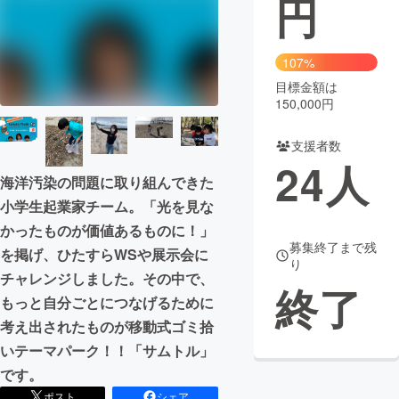
円
まちづくり・地域活性化
107%
目標金額は
CAMPFIRE for Social Good
CAMPFIRE Creation
150,000円
CAMPFIREふるさと納税
machi-ya
コミュニティ
支援者数
24
人
海洋汚染の問題に取り組んできた
小学生起業家チーム。「光を見な
かったものが価値あるものに！」
募集終了まで残
を掲げ、ひたすらWSや展示会に
り
チャレンジしました。その中で、
終了
もっと自分ごとにつなげるために
考え出されたものが移動式ゴミ拾
いテーマパーク！！「サムトル」
です。
ポスト
シェア