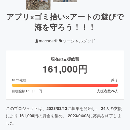
アプリ×ゴミ拾い×アートの遊びで
海を守ろう！！！
mocoearth
ソーシャルグッド
現在の支援総額
161,000
円
終了
107
%達成
目標金額
150,000
円
支援者数
24
人
このプロジェクトは、
2023/03/13
に募集を開始し、
24
人の支援
により
161,000
円の資金を集め、
2023/04/03
に募集を終了しま
した