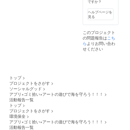
みなど
ません。そうこうしている
ですか？
を紹介
が雨だったので、かなりの
うちに、生物たちは数を減
させて
ヘルプページを
水分を含みgが稼げる！！と
いただ
見る
らし環境は悪化してマスク
きま
なり、規制をする事態にな
す。 ー
より強硬なマスクをつけて
取材時
りました！WWW ゴー
このプロジェクト
間は1時
いるかもしれません。そこ
の問題報告は
こち
間を予
ミーで経済が学べるところ
で大人になった私たち登場
定して
ら
よりお問い合わ
もサムトルの面白さかもし
おりま
せください
です。きっと何もできませ
す。 ー
れません！（政府が焦る気
掲載期
ん。時間は止まっているこ
間：
持ちわかりました。）小さ
６ヶ月
とはありません。人間は変
ー日程
な子や、疲れた人にはアー
化に弱く、道具を使って変
等打ち
トップ
>
トでゴーミーを得ることが
合わせ
化に対応します。徐々に悪
プロジェクトをさがす
>
方法：
できるので自分のペースで
ソーシャルグッド
>
zoom（
化する環境に「あれ？あ
URLを
アプリ×ゴミ拾い×アートの遊びで海を守ろう！！！
>
ゴーミーを貯められるのも
お送り
れ？」と自分たちの生活に
活動報告一覧
いたし
サムトルの良さかもしれま
トップ
>
直結して初めて実感すると
ます）
プロジェクトをさがす
>
せん！どの年齢でももらえ
思います。今の幸せが未来
環境保全
>
るとうれしいもの！が交換
アプリ×ゴミ拾い×アートの遊びで海を守ろう！！！
>
に約束をされているとは正
活動報告一覧
品に選びました。ワイズス