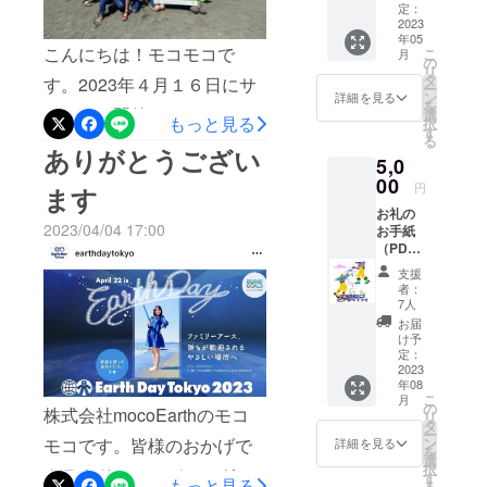
定：
ることもしました。それに
す。（オーナーシェフが
2023
年05
よって、自分たちが本気で
作ってくださいます！）料
こんにちは！モコモコで
こ
月
の
リ
やらないと形にならないと
タ
金は無料です。ぜひ、ご参
す。2023年４月１６日にサ
ー
ン
詳細を見る
を
理解しました。また、足り
加ください。「SAMURAI
ムトルが開催できまし
選
もっと見る
択
す
ないものも気づきました。
る
TRUSH＋誰でも食堂クラウ
た！！本当であれば４月１
ありがとうござい
5,0
起業することは簡単だけれ
ドファンディング」
５日開催予定でしたが、自
00
円
ます
ど、事業を続けることは遥
https://camp-
称「晴れ女モコモコ」で
お礼の
かに難しい。そう思ってい
2023/04/04 17:00
お手紙
fire.jp/projects/view/722039?
も、今回は土曜日だけ一向
（PDF)
ます。必死に向き合った結
utm_campaign=cp_po_shar
に変化しない雨マーク。な
お礼動
支援
画、
者：
果なのか、仕事の依頼や地
e_c_msg_mypage_projects
んなら雨降る時間早くなっ
mocoE
7人
arth主
域開催ができるようになっ
お届
_open「誰でも食堂ご予約
てきてる！！と・・・焦る
催のオ
け予
てきました。また、私達の
ンライ
定：
フォーム」
私。水曜日には「延期」を
ンWSご
2023
活動を見て一緒に活動した
年08
https://forms.gle/T9CqAYcCq
決定しました。 ここから
招待
こ
月
（サム
の
い子や、ゴミ拾いをして
株式会社mocoEarthのモコ
リ
y5TEsFD9
が想定外の動きが始まりま
トルの
タ
ー
WSとは
る！というメールが届いた
ン
モコです。皆様のおかげで
詳細を見る
す・・・。なんと・・・日
を
別の内
選
択
り、ただただ嬉しい限りで
クラウドファンディング達
容で
す
程の予備日を予約しなかっ
もっと見る
る