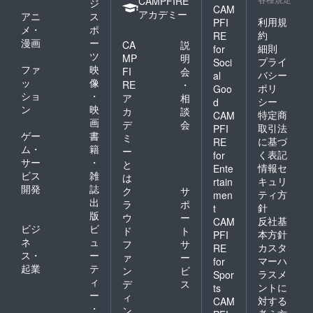
CAMPFIRE
ジ
CAM
ります。だけど資金も無
アカデミー
アニ
ス
利用規
PFI
メ・
ポ
く、スポンサーもいない私
約
RE
漫画
ー
CA
説
細則
for
たちに手を差し伸べて支援
ツ
MP
明
プライ
Soci
ファ
映
FI
会
してくださった皆さまと、
バシー
al
ッ
像
RE
・
ポリ
Goo
メンバーとメンバーの家
ショ
・
ア
相
シー
d
ン
映
カ
談
族、私の家族。その想いが
特定商
CAM
画
デ
会
取引法
PFI
地球に伝わったんじゃない
ゲー
書
ミ
に基づ
RE
ム・
籍
かと思っています。さぁ、
ー
く表記
for
サー
・
と
情報セ
Ente
次はどこでやれるかな？？
ビス
雑
は
キュリ
rtain
開発
誌
同じ想いの人たち、この指
ク
サ
ティ方
men
出
ラ
ポ
針
t
とーまれ！！で広がってい
版
ウ
ー
反社基
CAM
ビジ
ビ
くことを望みます。ありが
ド
ト
本方針
PFI
ネ
ュ
フ
サ
カスタ
RE
とうございました！！！
ス・
ー
ァ
ー
マーハ
for
起業
テ
ン
ビ
ラスメ
Spor
ィ
デ
ス
ントに
ts
ー
ィ
対する
CAM
・
ン