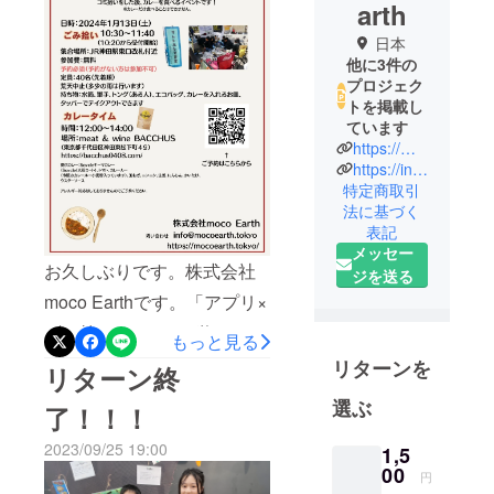
arth
日本
他に3件の
プロジェク
トを掲載し
ています
https://mocoearth.tokyo/
https://instagram.com/moco.earth?igshid=YmMyMTA2M2Y=
特定商取引
法に基づく
表記
メッセー
お久しぶりです。株式会社
ジを送る
moco Earthです。「アプリ×
ゴミ拾い×アートの遊びで海
もっと見る
を守ろう！！！」にご支援
リターンを
リターン終
いただき誠にありがとうご
選ぶ
了！！！
ざいます。皆様のおかげで
2023/09/25 19:00
1,5
SAMURAI TRUSH〜スピリ
00
円
チュアル・ワールド〜を成