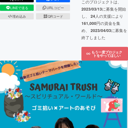
このプロジェクトは、
LINEで送る
URLコピー
2023/03/13
に募集を開始
し、
24
人の支援により
埋め込み
QRコード
161,000
円の資金を集
め、
2023/04/03
に募集を
終了しました
もう一度プロジェク
トをやってほしい