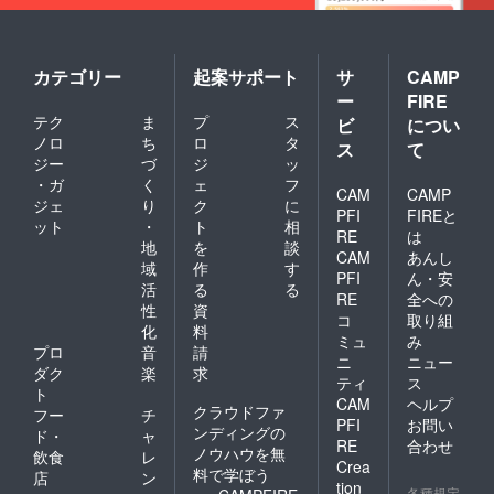
収するものとアートに生ま
れ変わります。また、その
カテゴリー
起案サポート
サ
CAMP
作品をお披露目させてくだ
ー
FIRE
さいね！とにかく、楽しす
テク
ま
プ
ス
ビ
につい
ノロ
ち
ロ
タ
ぎたサムトル！！準備段階
ス
て
ジー
づ
ジ
ッ
で、壮大すぎるサムトルが
・ガ
く
ェ
フ
CAM
CAMP
ジェ
り
ク
に
できるのか？と思いました
PFI
FIREと
ット
・
ト
相
RE
は
し（その為、後援の話は
地
を
談
CAM
あんし
域
作
す
断った。）大人の方でも同
PFI
ん・安
活
る
る
RE
全への
じことを考えたけど断念し
性
資
コ
取り組
た。という話も聞きまし
化
料
ミュ
み
プロ
音
請
た。できたことは奇跡なの
ニ
ニュー
ダク
楽
求
ティ
ス
か？それとも想いなのか？
ト
CAM
ヘルプ
クラウドファ
フー
チ
それともチームワークなの
PFI
お問い
ンディングの
ド・
ャ
RE
合わせ
ノウハウを無
か？正直わかりません。改
飲食
レ
Crea
料で学ぼう
店
ン
善すべきことはいっぱいあ
tion
各種規定