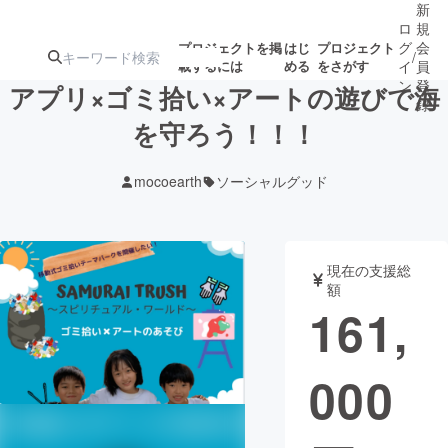
新
ロ
規
グ
会
プロジェクトを掲
はじ
プロジェクト
/
載するには
める
をさがす
イ
員
ン
登
アプリ×ゴミ拾い×アートの遊びで海
録
を守ろう！！！
人気のプロ
注目のリ
注目の新着プロ
募集終了が近いプ
もうすぐ公開
mocoearth
ソーシャルグッド
ジェクト
ターン
ジェクト
ロジェクト
されます
アート・写真
音楽
現在の支援総
額
161,
テクノロジー・ガジェット
ゲーム・サ
000
映像・映画
書籍・雑誌
ビジネス・起業
チャレンジ