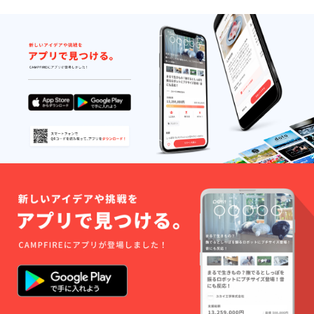
直わかりません。ならば、
トアさんの野菜は青山
私は立ち上がりたいと思っ
ファーマーズマーケットに
ています。
出店されているのでとても
新鮮です！外国の方も買い
に来るんですよ！八百屋コ
ウタさんのいちごは、社長
の果物愛とフードロスに力
を入れているからこそ新鮮
で大切に扱われています。
私の大好きな村木風海さん
の本もお願いしてゴーミー
商品にしてもらいました！
ガッツ工房さんの絶滅危惧
種のハンコも可愛いとすぐ
に完売しました！すごい量
のゴミ達は、分けられて回