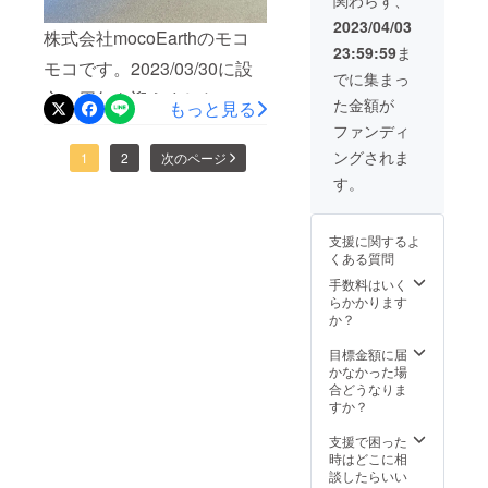
す） オ
８月予
方々がいらっしゃるのか？
ンライ
た！ワクワクとドキドキで
定 ー視
2023/04/03
株式会社mocoEarthのモコ
ン取材
聴ツー
と不安にもなりました。た
23:59:59
ま
踊りたくなるほど、嬉しい
に関し
ル：
モコです。2023/03/30に設
て、ク
zoom
でに集まっ
だ、ただ皆様の想いを受け
気持ちでした。※コウタ担当
ラウド
ー所要
立１周年を迎えました！！
た金額が
もっと見る
ファン
取り、「サムトル」を広め
時間：
の新聞バッグ！参加者が強
ディン
45分 ー
クラファンもラストスパー
ファンディ
て未来は「光を見なかった
グ終了
度の強さと可愛さとエコで
内容：
ングされま
ト！サムトルの準備もラス
1
2
次のページ
後に、
みんな
ものが価値ある社会」を目
喜びのコメントをいただい
個別に
で話そ
す。
トスパート！がむしゃらに
ご連絡
う地球
指していきたいと思いま
たほど！お野菜も喜んでる
いたし
のこ
走り続けて、見えてきたも
ます。
す。本当にありがとうござ
と！
みたいでしょ？めがねのア
支援に関するよ
必ず、
のがあります。私が得たも
くある質問
いました！！
メール
プリは問題なく機能し
のは学校の授業では得るこ
アドレ
手数料はいく
た！！参加者からゴーミー
スをご
らかかります
とができません。チャンス
入力い
か？
をシェアできるようになる
ただき
をしたものが得る学びだと
ますよ
目標金額に届
といいな！との言葉に、SE
う、お
思っています。「なんでそ
かなかった場
願いい
魂に火がついたことは間違
合どうなりま
こまでできるの？」「別に
たしま
すか？
いない。ゴーミーでハイ
す。 ー
大人に任せればよくな
商品や
支援で困った
パーインフレが起き、流木
SDGsの
時はどこに相
い？」と思われるかもしれ
取り組
談したらいい
を規制することに！！前日