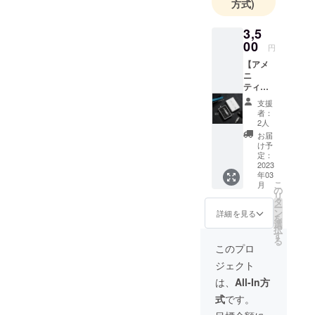
方式)
3,5
00
円
【アメ
ニ
ティー
鼻毛
支援
カッ
者：
タ】 *
2人
カ
お届
ラー：
け予
シル
定：
バー *付
2023
年03
属品：
こ
月
本体
の
リ
×1、ク
タ
ー
リーニ
ン
詳細を見る
を
ングブ
選
択
ラシ
す
る
×1、日
このプロ
本語の
ジェクト
説明書×
１。 *税
は、
All-In方
込み *配
式
です。
送料込
み