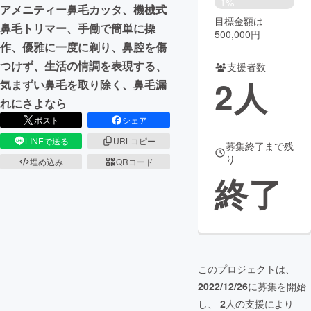
1%
アメニティー鼻毛カッタ、機械式
目標金額は
まちづくり・地域活性化
鼻毛トリマー、手働で簡単に操
500,000円
作、優雅に一度に剃り、鼻腔を傷
つけず、生活の情調を表現する、
支援者数
CAMPFIRE for Social Good
CAMPFIRE Creation
2
人
気まずい鼻毛を取り除く、鼻毛漏
CAMPFIREふるさと納税
machi-ya
コミュニティ
れにさよなら
ポスト
シェア
LINEで送る
URLコピー
募集終了まで残
り
埋め込み
QRコード
終了
このプロジェクトは、
2022/12/26
に募集を開始
し、
2
人の支援により