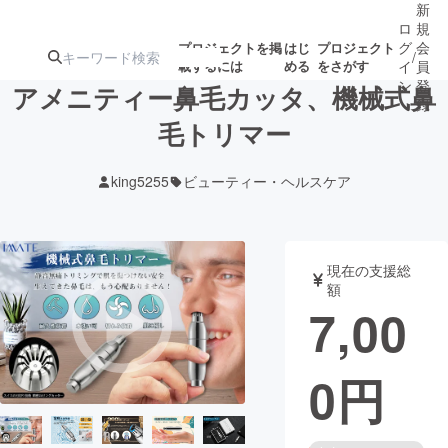
新
ロ
規
グ
会
プロジェクトを掲
はじ
プロジェクト
/
載するには
める
をさがす
イ
員
ン
登
アメニティー鼻毛カッタ、機械式鼻
録
毛トリマー
人気のプロ
注目のリ
注目の新着プロ
募集終了が近いプ
もうすぐ公開
king5255
ビューティー・ヘルスケア
ジェクト
ターン
ジェクト
ロジェクト
されます
アート・写真
音楽
現在の支援総
額
7,00
テクノロジー・ガジェット
ゲーム・サ
0
円
映像・映画
書籍・雑誌
ビジネス・起業
チャレンジ