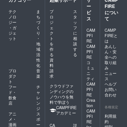
ー
FIRE
テク
ま
プ
ス
ビ
につい
ノロ
ち
ロ
タ
ス
て
ジー
づ
ジ
ッ
・ガ
く
ェ
フ
CAM
CAMP
ジェ
り
ク
に
PFI
FIREと
ット
・
ト
相
RE
は
地
を
談
CAM
あんし
域
作
す
PFI
ん・安
活
る
る
RE
全への
性
資
コ
取り組
化
料
ミュ
み
プロ
音
請
ニ
ニュー
ダク
楽
求
ティ
ス
ト
CAM
ヘルプ
クラウドファ
フー
チ
PFI
お問い
ンディングの
ド・
ャ
RE
合わせ
ノウハウを無
飲食
レ
Crea
料で学ぼう
店
ン
tion
各種規定
CAMPFIRE
ジ
CAM
アカデミー
アニ
ス
利用規
PFI
メ・
ポ
約
RE
漫画
ー
CA
説
細則