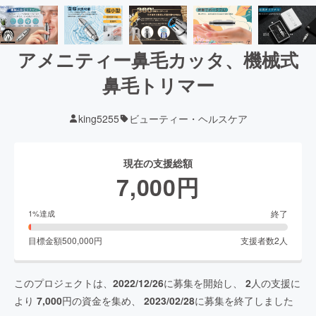
アメニティー鼻毛カッタ、機械式
鼻毛トリマー
king5255
ビューティー・ヘルスケア
現在の支援総額
7,000
円
終了
1
%達成
目標金額
500,000
円
支援者数
2
人
このプロジェクトは、
2022/12/26
に募集を開始し、
2
人の支援に
より
7,000
円の資金を集め、
2023/02/28
に募集を終了しました