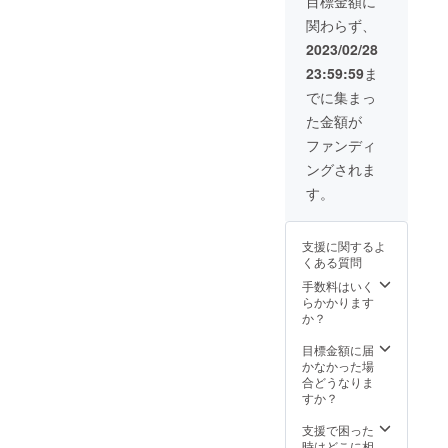
目標金額に
関わらず、
2023/02/28
23:59:59
ま
でに集まっ
た金額が
ファンディ
ングされま
す。
支援に関するよ
くある質問
手数料はいく
らかかります
か？
目標金額に届
かなかった場
合どうなりま
すか？
支援で困った
時はどこに相