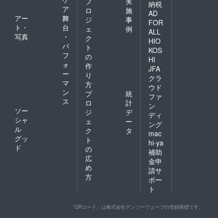
プ
実
納税
ア
ロ
施
AD
アー
舞
ジ
事
FOR
ト・
台
ェ
例
ALL
写真
・
ク
HIO
パ
ト
KOS
フ
の
HI
ォ
作
JFA
ー
り
クラ
マ
方
ウド
ン
プ
統
ファ
ス
ロ
計
ン
ソー
ジ
デ
ディ
シャ
ェ
ー
ング
ル
ク
タ
mac
グッ
ト
hi-ya
ド
の
補助
広
金申
め
請サ
方
ポー
ト
「QRコード」は株式会社デンソーウェーブの登録商標です。