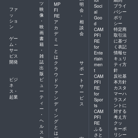
for
ツ
MP
明
プライ
Soci
ファ
映
FI
会
バシー
al
ッ
像
RE
・
ポリ
Goo
ショ
・
ア
相
シー
d
ン
映
カ
談
特定商
CAM
画
デ
会
取引法
PFI
ゲー
書
ミ
に基づ
RE
ム・
籍
ー
く表記
for
サー
・
と
情報セ
Ente
ビス
雑
は
キュリ
rtain
開発
誌
ク
サ
ティ方
men
出
ラ
ポ
針
t
版
ウ
ー
反社基
CAM
ビジ
ビ
ド
ト
本方針
PFI
ネ
ュ
フ
サ
カスタ
RE
ス・
ー
ァ
ー
マーハ
for
起業
テ
ン
ビ
ラスメ
Spor
ィ
デ
ス
ントに
ts
ー
ィ
対する
CAM
・
ン
考え方
PFI
ヘ
グ
クッ
RE
ル
と
キーポ
ふる
ス
は
リシー
さと
ケ