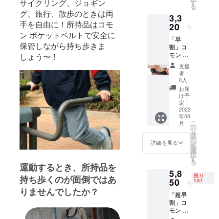
使用部
サイクリング、ジョギン
す
る
材の供
グ、旅行、散歩のときは両
3,3
給状
手を自由に！所持品はコモ
況、製
20
円
造工程
ン ポケットベルトで安全に
「早
上の都
保管しながら持ち歩きま
割」コ
合等に
モン ポ
しょう〜！
より出
ケット
荷時期
支援
ベルト
が遅れ
者：
x 1個 ■
る場合
0人
構成品 :
があり
お届
コモン
ます。
け予
ポケッ
定：
トベル
2022
年08
ト x 1個
こ
月
※ご注文
の
リ
状況、
タ
ー
使用部
ン
詳細を見る
を
材の供
選
択
給状
す
る
況、製
運動するとき、所持品を
5,8
造工程
残り
持ち歩くのが面倒ではあ
上の都
50
187
円
合等に
りませんでしたか？
「超早
より出
割」コ
荷時期
モン ポ
が遅れ
ケット
る場合