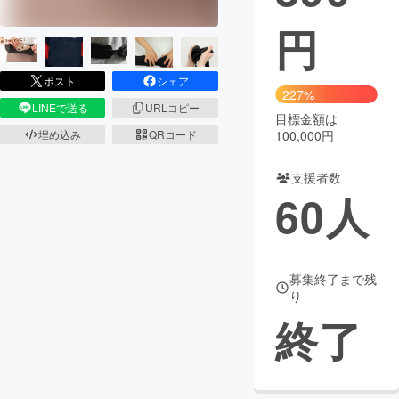
円
まちづくり・地域活性化
ポスト
シェア
CAMPFIRE for Social Good
CAMPFIRE Creation
227%
LINEで送る
URLコピー
CAMPFIREふるさと納税
machi-ya
コミュニティ
目標金額は
埋め込み
QRコード
100,000円
支援者数
60
人
募集終了まで残
り
終了