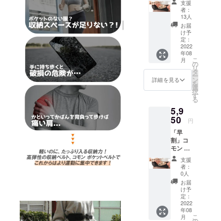
支援
ベルト
があり
者：
x 2個 -
ます。
13人
200個限
お届
定 ■ 構
け予
成品 :
定：
コモン
2022
年08
ポケッ
こ
月
トベル
の
リ
ト x 2個
タ
ー
※ご注文
ン
詳細を見る
を
状況、
選
択
使用部
す
る
材の供
5,9
給状
況、製
50
円
造工程
「早
上の都
割」コ
合等に
モン ポ
より出
ケット
荷時期
支援
ベルト
が遅れ
者：
x 2個 ■
る場合
0人
構成品 :
があり
お届
コモン
ます。
け予
ポケッ
定：
トベル
2022
年08
ト x 2個
こ
月
※ご注文
の