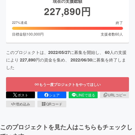
現在の支援総額
227,890
円
終了
227
%達成
目標金額
100,000
円
支援者数
60
人
このプロジェクトは、
2022/05/27
に募集を開始し、
60
人の支援
により
227,890
円の資金を集め、
2022/06/30
に募集を終了しま
した
もう一度プロジェクトをやってほしい
ポスト
シェア
LINEで送る
URLコピー
埋め込み
QRコード
このプロジェクトを見た人はこちらもチェックし