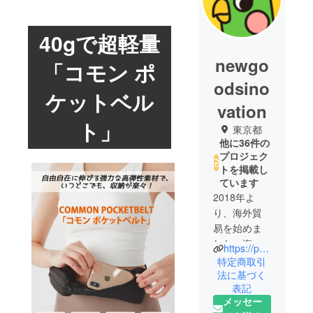
40gで超軽量
newgo
「コモン ポ
odsino
ケットベル
vation
ト」
東京都
他に36件の
プロジェク
トを掲載し
ています
2018年よ
り、海外貿
易を始めま
した。海外
https://poooli.jp/
にあります
特定商取引
面白い商品
法に基づく
表記
を日本人の
メッセー
皆さんにも