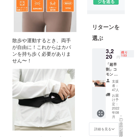
ジを送る
楽しめるよ
うにしたい
と思いま
す。
リターンを
選ぶ
散歩や運動するとき、両手
が自由に！これからはカバ
3,2
残り
ンを持ち歩く必要がありま
20
153
円
せん〜！
「超早
割」コ
モン ポ
ケット
支援
ベルト
者：
x 1個 -
47人
200個限
お届
定 ■ 構
け予
成品 :
定：
コモン
2022
年08
ポケッ
こ
月
トベル
の
リ
ト x 1個
タ
ー
※ご注文
ン
詳細を見る
を
状況、
選
択