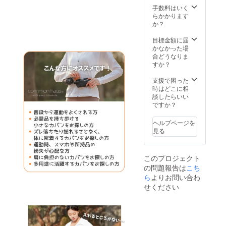
手数料はいく
らかかります
か？
目標金額に届
かなかった場
合どうなりま
すか？
支援で困った
時はどこに相
談したらいい
ですか？
ヘルプページを
見る
このプロジェクト
の問題報告は
こち
ら
よりお問い合わ
せください