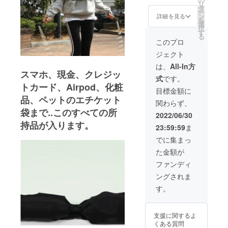
リ
状況、
タ
ー
使用部
ン
詳細を見る
を
材の供
選
択
給状
す
る
況、製
このプロ
造工程
ジェクト
上の都
合等に
は、
All-In方
より出
スマホ、現金、クレジッ
式
です。
荷時期
トカード、Airpod、化粧
が遅れ
目標金額に
る場合
品、ペットのエチケット
関わらず、
があり
袋まで..このすべての所
ます。
2022/06/30
持品が入ります。
23:59:59
ま
でに集まっ
た金額が
ファンディ
ングされま
す。
支援に関するよ
くある質問