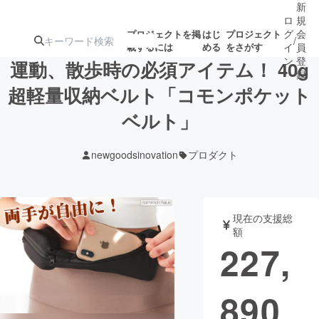
新
ロ
規
グ
会
プロジェクトを掲
はじ
プロジェクト
/
載するには
める
をさがす
イ
員
ン
登
運動、散歩時の必須アイテム！ 40g
録
超軽量収納ベルト「コモンポケット
ベルト」
人気のプロ
注目のリ
注目の新着プロ
募集終了が近いプ
もうすぐ公開
ジェクト
ターン
ジェクト
ロジェクト
されます
newgoodsinovation
プロダクト
アート・写真
音楽
現在の支援総
テクノロジー・ガジェット
ゲーム・サ
額
227,
映像・映画
書籍・雑誌
890
ビジネス・起業
チャレンジ