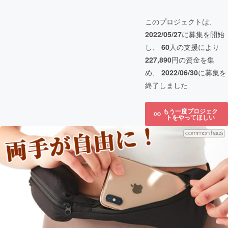
このプロジェクトは、
2022/05/27
に募集を開始
し、
60
人の支援により
227,890
円の資金を集
め、
2022/06/30
に募集を
終了しました
もう一度プロジェク
トをやってほしい