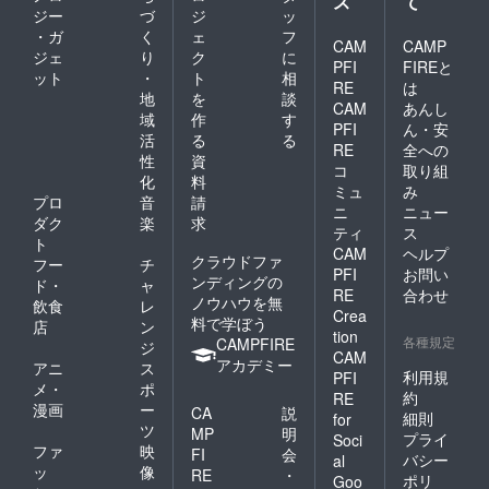
ス
て
ジー
づ
ジ
ッ
・ガ
く
ェ
フ
CAM
CAMP
ジェ
り
ク
に
PFI
FIREと
ット
・
ト
相
RE
は
地
を
談
CAM
あんし
域
作
す
PFI
ん・安
活
る
る
RE
全への
性
資
コ
取り組
化
料
ミュ
み
プロ
音
請
ニ
ニュー
ダク
楽
求
ティ
ス
ト
CAM
ヘルプ
クラウドファ
フー
チ
PFI
お問い
ンディングの
ド・
ャ
RE
合わせ
ノウハウを無
飲食
レ
Crea
料で学ぼう
店
ン
tion
各種規定
CAMPFIRE
ジ
CAM
アカデミー
アニ
ス
利用規
PFI
メ・
ポ
約
RE
漫画
ー
CA
説
細則
for
ツ
MP
明
プライ
Soci
ファ
映
FI
会
バシー
al
ッ
像
RE
・
ポリ
Goo