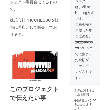
ジェクト
ジェクト委員会によるもの
ズ L
相当
は、All-or-
で、
キャン
Nothing方式
プファ
イヤー
です。
株式会社PROGRESSOを販
限定日
目標金額を
本全国
売代理店として販売してお
送料無
達成した場
料
ります。
合にのみ、
2022/06/30
23:59:59
ま
でに集まっ
た金額が
ファンディ
ングされま
す。
このプロジェクト
支援に関するよ
くある質問
で伝えたい事
手数料はいく
らかかります
か？