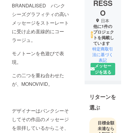
RESS
BRANDALISED バンク
O
シーズグラフィティの高い
日本
メッセージをストーレート
他に1件の
に受け止め直線的にコー
プロジェク
トを掲載し
ラージュ。
ています
特定商取引
モノトーンを色遊びで表
法に基づく
表記
現。
メッセー
ジを送る
この二つを重ね合わせた
が、MONOVIVID。
リターンを
選ぶ
デザイナーはバンクシーそ
してその作品のメッセージ
目標金額
を崇拝しているからこそ、
未達なら