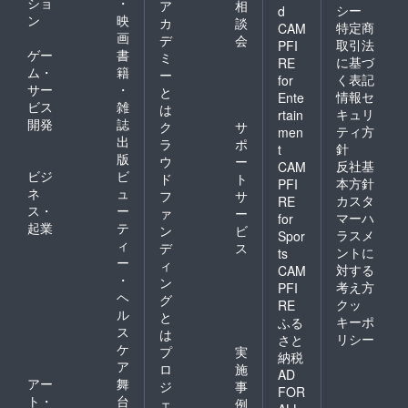
ショ
・
ア
相
シー
d
ン
映
カ
談
特定商
CAM
画
デ
会
取引法
PFI
ゲー
書
ミ
に基づ
RE
ム・
籍
ー
く表記
for
サー
・
と
情報セ
Ente
ビス
雑
は
キュリ
rtain
開発
誌
ク
サ
ティ方
men
出
ラ
ポ
針
t
版
ウ
ー
反社基
CAM
ビジ
ビ
ド
ト
本方針
PFI
ネ
ュ
フ
サ
カスタ
RE
ス・
ー
ァ
ー
マーハ
for
起業
テ
ン
ビ
ラスメ
Spor
ィ
デ
ス
ントに
ts
ー
ィ
対する
CAM
・
ン
考え方
PFI
ヘ
グ
クッ
RE
ル
と
キーポ
ふる
ス
は
リシー
さと
ケ
プ
実
納税
ア
ロ
施
AD
アー
舞
ジ
事
FOR
ト・
台
ェ
例