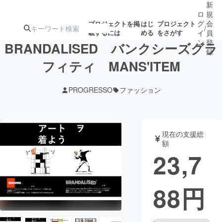
新
ロ
規
グ
会
プロジェクトを掲
はじ
プロジェクト
/
載するには
める
をさがす
イ
員
ン
登
BRANDALISED バンクシーズグラ
録
フィティ MANS'ITEM
人気のプロ
注目のリ
注目の新着プロ
募集終了が近いプ
もうすぐ公開
PROGRESSO
ファッション
ジェクト
ターン
ジェクト
ロジェクト
されます
アート・写真
音楽
現在の支援総
額
23,7
テクノロジー・ガジェット
ゲーム・サ
88
円
映像・映画
書籍・雑誌
ビジネス・起業
チャレンジ