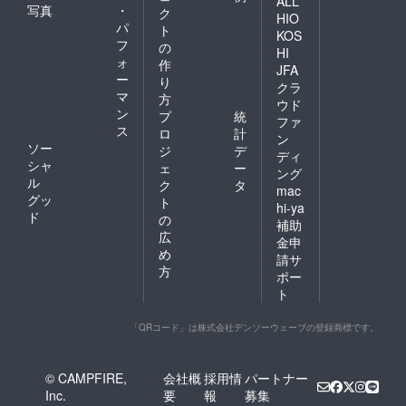
ALL
写真
・
ク
HIO
パ
ト
KOS
フ
の
HI
ォ
作
JFA
ー
り
クラ
マ
方
ウド
ン
プ
統
ファ
ス
ロ
計
ン
ソー
ジ
デ
ディ
シャ
ェ
ー
ング
ル
ク
タ
mac
グッ
ト
hi-ya
ド
の
補助
広
金申
め
請サ
方
ポー
ト
「QRコード」は株式会社デンソーウェーブの登録商標です。
© CAMPFIRE,
会社概
採用情
パートナー
Inc.
要
報
募集