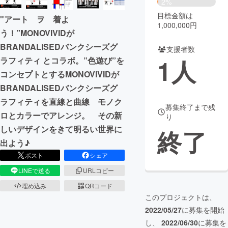
2%
目標金額は
"アート ヲ 着よ
まちづくり・地域活性化
1,000,000円
う！”MONOVIVIDが
BRANDALISEDバンクシーズグ
支援者数
CAMPFIRE for Social Good
CAMPFIRE Creation
1
人
ラフィティ とコラボ。”色遊び”を
CAMPFIREふるさと納税
machi-ya
コミュニティ
コンセプトとするMONOVIVIDが
BRANDALISEDバンクシーズグ
ラフィティを直線と曲線 モノク
募集終了まで残
ロとカラーでアレンジ。 その新
り
しいデザインをきて明るい世界に
終了
出よう♪
ポスト
シェア
LINEで送る
URLコピー
埋め込み
QRコード
このプロジェクトは、
2022/05/27
に募集を開始
し、
2022/06/30
に募集を