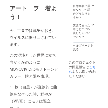
目標金額に届
アート ヲ 着よ
かなかった場
合どうなりま
う！
すか？
支援で困った
時はどこに相
今、世界では戦争がおき、
談したらいい
ウイルスに振り回されてい
ですか？
ます。
ヘルプページを
見る
この混沌とした世界に立ち
向かうかのように
このプロジェクト
の問題報告は
こち
MONOVIVIDはモノトーンと
ら
よりお問い合わ
カラー、陰と陽を表現。
せください
” 物（白黒）が直線的に曲
線をなぞった時、鮮やか
（VIVID）にモノは際立
つ ”