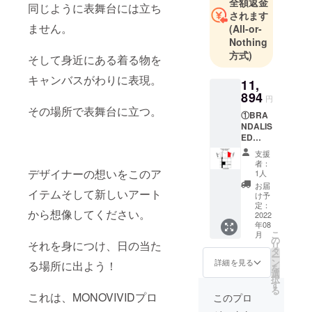
全額返金
同じように表舞台には立ち
されます
ません。
(All-or-
Nothing
方式)
そして身近にある着る物を
キャンバスがわりに表現。
11,
894
円
その場所で表舞台に立つ。
①BRA
NDALIS
ED
BANKS
支援
Y'S
者：
GRAFFI
デザイナーの想いをこのア
1人
TI
お届
イテムそして新しいアート
Produc
け予
ed
定：
から想像してください。
By
2022
年08
MONOV
こ
月
IVID T
の
それを身につけ、日の当た
リ
シャツ
タ
ー
１枚
ン
詳細を見る
る場所に出よう！
を
フリー
選
択
サイズ
す
る
メンズ
これは、MONOVIVIDプロ
このプロ
サイ