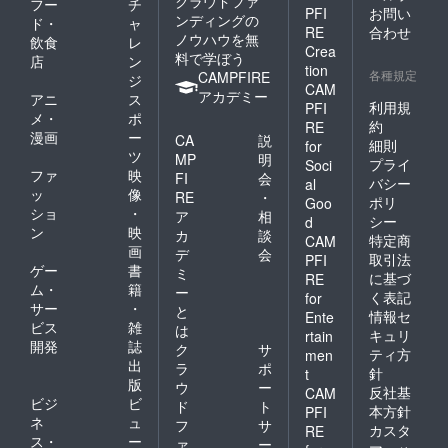
クラウドファ
フー
チ
PFI
お問い
ンディングの
ド・
ャ
RE
合わせ
ノウハウを無
飲食
レ
Crea
料で学ぼう
店
ン
tion
各種規定
CAMPFIRE
ジ
CAM
アカデミー
アニ
ス
利用規
PFI
メ・
ポ
約
RE
漫画
ー
CA
説
細則
for
ツ
MP
明
プライ
Soci
ファ
映
FI
会
バシー
al
ッ
像
RE
・
ポリ
Goo
ショ
・
ア
相
シー
d
ン
映
カ
談
特定商
CAM
画
デ
会
取引法
PFI
ゲー
書
ミ
に基づ
RE
ム・
籍
ー
く表記
for
サー
・
と
情報セ
Ente
ビス
雑
は
キュリ
rtain
開発
誌
ク
サ
ティ方
men
出
ラ
ポ
針
t
版
ウ
ー
反社基
CAM
ビジ
ビ
ド
ト
本方針
PFI
ネ
ュ
フ
サ
カスタ
RE
ス・
ー
ァ
ー