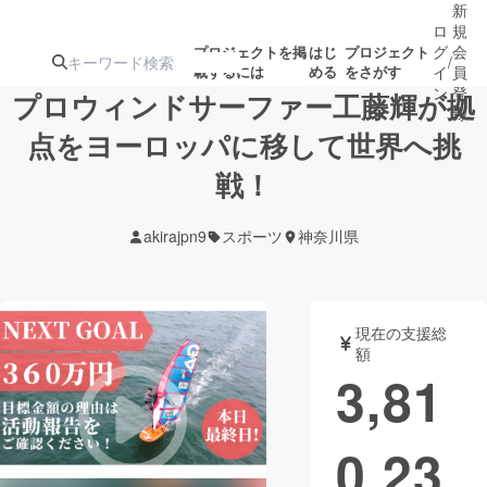
新
ロ
規
グ
会
プロジェクトを掲
はじ
プロジェクト
/
載するには
める
をさがす
イ
員
ン
登
プロウィンドサーファー工藤輝が拠
録
点をヨーロッパに移して世界へ挑
戦！
人気のプロ
注目のリ
注目の新着プロ
募集終了が近いプ
もうすぐ公開
ジェクト
ターン
ジェクト
ロジェクト
されます
akirajpn9
スポーツ
神奈川県
アート・写真
音楽
現在の支援総
テクノロジー・ガジェット
ゲーム・サ
額
3,81
映像・映画
書籍・雑誌
0,23
ビジネス・起業
チャレンジ