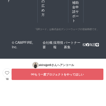
ド
の
補助
広
金申
め
請サ
方
ポー
ト
「QRコード」は株式会社デンソーウェーブの登録商標です。
© CAMPFIRE,
会社概
採用情
パートナー
Inc.
要
報
募集
akirajpn9
さんへアンコール
もう一度プロジェクトをやってほしい
18