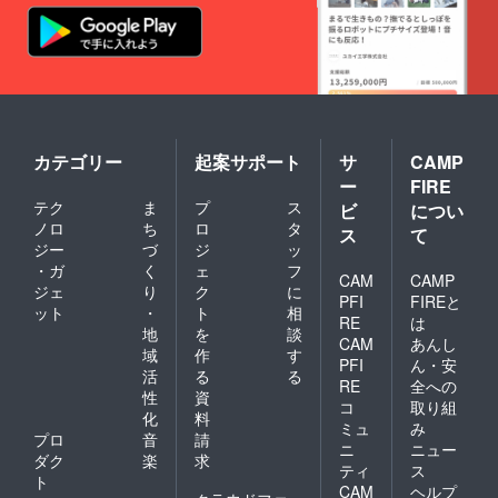
カテゴリー
起案サポート
サ
CAMP
ー
FIRE
テク
ま
プ
ス
ビ
につい
ノロ
ち
ロ
タ
ス
て
ジー
づ
ジ
ッ
・ガ
く
ェ
フ
CAM
CAMP
ジェ
り
ク
に
PFI
FIREと
ット
・
ト
相
RE
は
地
を
談
CAM
あんし
域
作
す
PFI
ん・安
活
る
る
RE
全への
性
資
コ
取り組
化
料
ミュ
み
プロ
音
請
ニ
ニュー
ダク
楽
求
ティ
ス
ト
CAM
ヘルプ