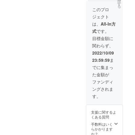
択
画配信
だく形
での企
す
る
となり
業ロゴ
このプロ
ます。
の掲
ジェクト
2. ト
載
レーニ
（ス
は、
All-In方
ング報
テッ
式
です。
告会の
カー(大)
ご招待
- 縦
目標金額に
3. 特製T
25cm x
関わらず、
シャツ
横
（ライ
60cm相
2022/10/09
トグ
当） *ス
23:59:59
ま
レーま
テッ
たはラ
カーに
でに集まっ
イトピ
ついて
た金額が
ンク) 4.
は、
特製
メール
ファンディ
パー
で郵送
ングされま
カー (グ
先をご
レー) 5.
連絡さ
す。
限定動
せてい
画配信
ただ
き、郵
支援に関するよ
送いた
くある質問
だく形
となり
手数料はいく
ます。
らかかります
2. ト
か？