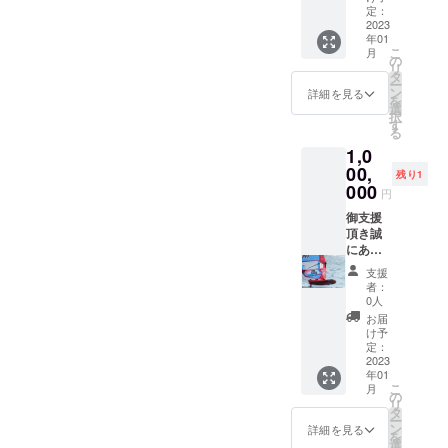
で郵送
こちら
定：
先をご
になり
2023
年01
連絡さ
ます。
こ
月
せてい
1. セイ
の
リ
ただ
ルでの
タ
ー
き、郵
企業ロ
ン
詳細を見る
を
送いた
ゴの掲
選
択
だく形
載
す
る
となり
（ス
1,0
ます。
テッ
2. ト
カー(中)
00,
残り1
レーニ
- 縦
000
円
ング報
15cm x
告会の
横
御支援
ご招待
45cm相
頂き誠
3. 特製T
当） *ス
にあり
シャツ
テッ
がとう
支援
（ライ
カーに
ござい
者：
トグ
ついて
ます。
0人
レーま
は、
感謝の
お届
たはラ
メール
気持ち
け予
イトピ
で郵送
のリ
定：
ンク) 4.
先をご
ターン
2023
年01
特製
連絡さ
品はこ
こ
月
パー
せてい
ちらに
の
リ
カー (グ
ただ
なりま
タ
ー
レー) 5.
き、郵
す。 1.
ン
詳細を見る
を
限定動
送いた
セイル
選