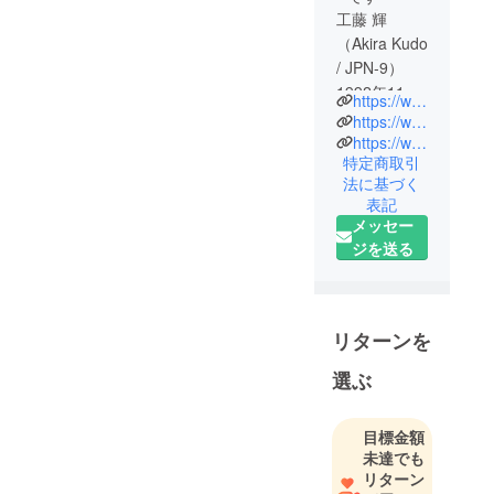
工藤 輝
（Akira Kudo
/ JPN-9）
1992年11月
https://www.instagram.com/akirajpn9/
17日生ま
https://www.facebook.com/akirajpn910/
れ、31歳。
https://www.youtube.com/channel/UCox9y4QVN88x46DJR6TCzjA
特定商取引
明治大学、
法に基づく
学連出身の
表記
プロウイン
メッセー
ドサー
ジを送る
ファー。大
学卒業後は
愛媛県の国
体選手とし
リターンを
て3年間活
選ぶ
動、同タイ
ミングで
RS:X級の選
目標金額
手としてオ
未達でも
リターン
リンピック