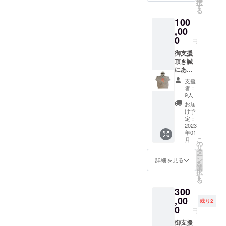
択
レー）
す
る
2. 特製T
100
シャツ
（ライ
,00
トグ
0
円
レーま
たはラ
御支援
イトピ
頂き誠
ンク) 3.
にあり
限定動
がとう
支援
画配信
ござい
者：
ます。
9人
リター
お届
ン品は
け予
こちら
定：
になり
2023
年01
ます。
こ
月
1. 工藤
の
リ
輝との
タ
ー
食事会
ン
詳細を見る
を
へご招
選
択
待 2. ト
す
る
レーニ
300
ング報
告会の
,00
残り2
ご招待
0
円
3. 特製T
シャツ
御支援