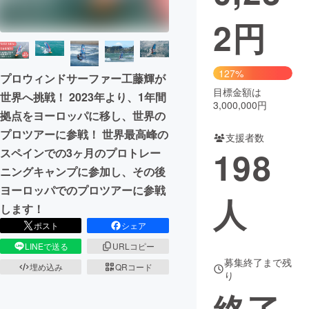
2
円
まちづくり・地域活性化
CAMPFIRE for Social Good
CAMPFIRE Creation
127%
プロウィンドサーファー工藤輝が
CAMPFIREふるさと納税
machi-ya
コミュニティ
目標金額は
世界へ挑戦！ 2023年より、1年間
3,000,000円
拠点をヨーロッパに移し、世界の
プロツアーに参戦！ 世界最高峰の
支援者数
198
スペインでの3ヶ月のプロトレー
ニングキャンプに参加し、その後
ヨーロッパでのプロツアーに参戦
人
します！
ポスト
シェア
LINEで送る
URLコピー
募集終了まで残
埋め込み
QRコード
り