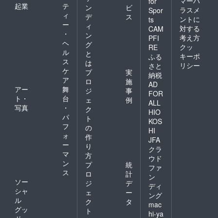
マーハ
for
起業
テ
ン
ビ
ラスメ
Spor
ィ
デ
ス
ントに
ts
ー
ィ
対する
CAM
・
ン
考え方
PFI
ヘ
グ
クッ
RE
ル
と
キーポ
ふる
ス
は
リシー
さと
ケ
プ
実
納税
ア
ロ
施
AD
アー
舞
ジ
事
FOR
ト・
台
ェ
例
ALL
写真
・
ク
HIO
パ
ト
KOS
フ
の
HI
ォ
作
JFA
ー
り
クラ
マ
方
ウド
ン
プ
統
ファ
ス
ロ
計
ン
ソー
ジ
デ
ディ
シャ
ェ
ー
ング
ル
ク
タ
mac
グッ
ト
hi-ya