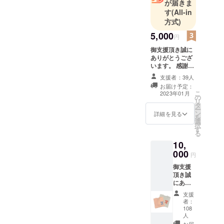
が届きま
キャンペー
す
(All-in
ンを経験。
方式)
25歳の時に
5,000
JWA(日本
円
ウィンド
御支援頂き誠に
ありがとうござ
サーフィン
います。 感謝の
協会)のプロ
気持ちの限定動
支援者：39人
資格を獲
画配信をお届け
お届け予定：
します。
得、プロへ
こ
2023年01月
の
リ
転向。JWA
タ
ー
ン
詳細を見る
最高年間ラ
を
選
ンキングは3
択
す
る
位。2023
10,
年、単身で
000
円
スペインへ
御支援
活動拠点を
頂き誠
移し1年間
にあり
がとう
ヨーロッパ
支援
ござい
者：
を中心に世
ます。
108
界を転戦、
リター
人
ン品は