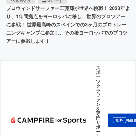
埋め込み
QRコード
プロウィンドサーファー工藤輝が世界へ挑戦！ 2023年よ
り、1年間拠点をヨーロッパに移し、世界のプロツアー
に参戦！ 世界最高峰のスペインでの3ヶ月のプロトレー
ニングキャンプに参加し、その後ヨーロッパでのプロツ
アーに参戦します！
ス
ポ
ー
ツ
ク
ラ
フ
ァ
ン
を
専
門
掲載
無料
サ
ポ
ー
ト