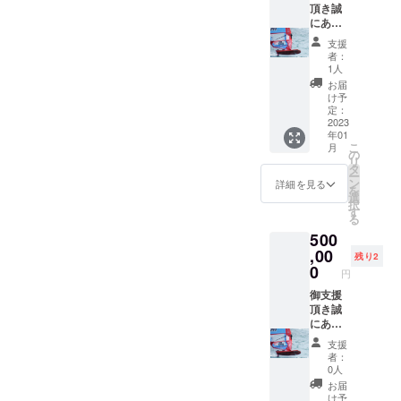
（ライ
頂き誠
トグ
にあり
レーま
がとう
支援
たはラ
ござい
者：
イトピ
ます。
1人
ンク) 4.
リター
お届
特製
ン品は
け予
パー
こちら
定：
カー (グ
になり
2023
年01
レー) 5.
ます。
こ
月
限定動
1. セイ
の
リ
画配信
ルでの
タ
ー
企業ロ
ン
詳細を見る
を
ゴの掲
選
択
載
す
る
（ス
500
テッ
カー(小)
,00
残り2
- 縦
0
円
10cm x
横
御支援
30cm相
頂き誠
当） *ス
にあり
テッ
がとう
支援
カーに
ござい
者：
ついて
ます。
0人
は、
リター
お届
メール
ン品は
け予