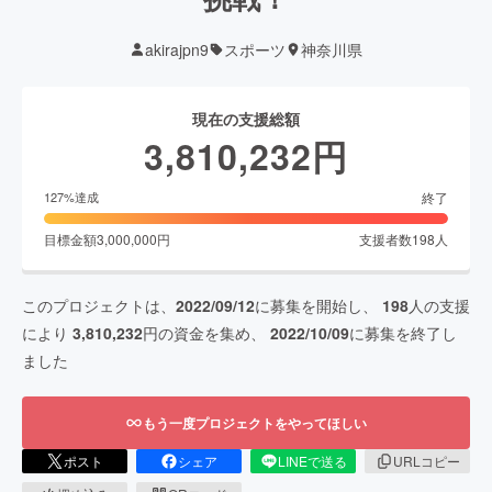
akirajpn9
スポーツ
神奈川県
現在の支援総額
3,810,232
円
終了
127
%達成
目標金額
3,000,000
円
支援者数
198
人
このプロジェクトは、
2022/09/12
に募集を開始し、
198
人の支援
により
3,810,232
円の資金を集め、
2022/10/09
に募集を終了し
ました
もう一度プロジェクトをやってほしい
ポスト
シェア
LINEで送る
URLコピー