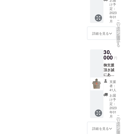
PWAワール
お届
こちら
け予
ドツアース
になり
定：
2023
ラローム年
ます。
年01
1. 特製T
間総合ラン
こ
月
シャツ
の
リ
キングは日
（ライ
タ
ー
トピン
本人18年ぶ
ン
詳細を見る
を
クまた
選
りの24位。
択
はライ
す
る
187cm、
トグ
30,
レー）
95kg
000
2.限定
円
動画配
御支援
信
頂き誠
にあり
がとう
支援
ござい
者：
ます。
41人
リター
お届
ン品は
け予
こちら
定：
になり
2023
年01
ます。
こ
月
1. 特製
の
リ
パー
タ
ー
カー
ン
詳細を見る
を
（グ
選