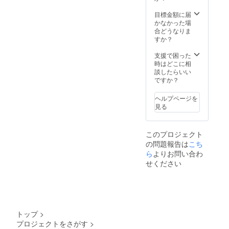
レーニ
ング報
目標金額に届
告会の
かなかった場
ご招待
合どうなりま
3. 特製T
すか？
シャツ
（ライ
支援で困った
トグ
時はどこに相
レーま
談したらいい
たはラ
ですか？
イトピ
ンク) 4.
ヘルプページを
特製
見る
パー
カー (グ
レー) 5.
このプロジェクト
限定動
の問題報告は
こち
画配信
ら
よりお問い合わ
せください
トップ
>
プロジェクトをさがす
>