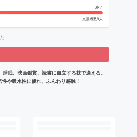
終了
支援者数
9
人
た
で活躍、睡眠、映画鑑賞、読書に自立する枕で適える。
気性や吸水性に優れ、ふんわり感触！