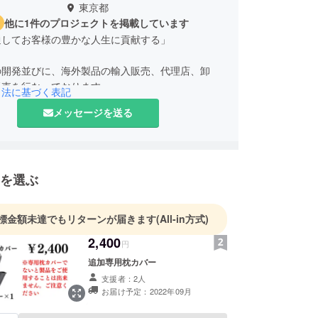
東京都
他に1件のプロジェクトを掲載しています
通してお客様の豊かな人生に貢献する」
の開発並びに、海外製品の輸入販売、代理店、卸
販売を行なっております。
引法に基づく表記
足頂けるよう日々サービスの向上を目指し社会への
メッセージを送る
り組みます。
外のパートナー企業との代理店契約を結び、大手店
ンやインターネット販売を通じ、お客さまへ代理店
を選ぶ
をお届けしております。
外企業の日本進出のサポートとして、日本での販路
ラウドファンディングプロジェクト実施を行ってお
標金額未達でもリターンが届きます
(All-in方式)
2,400
円
していく事を大切にし、魅力的な商品を提供できる
追加専用枕カバー
々努力していきたいと思います。
支援者：2人
お届け予定：2022年09月