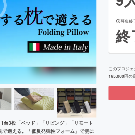
募集終
CAMPFIRE for Social Good
CAMPFIRE Creation
終
CAMPFIREふるさと納税
machi-ya
コミュニティ
このプロジェ
165,000
円の
ョン？。1台3役「ベッド」「リビング」「リモート
枕で適える。「低反発弾性フォーム」で雲に