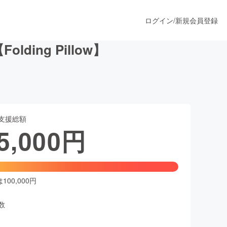
ログイン
/
新規会員登録
ng Pillow】
うすぐ公開されます
支援総額
プロダクト
5,000
円
ファッション
スポーツ
00,000円
数
ア
ソーシャルグッド
人