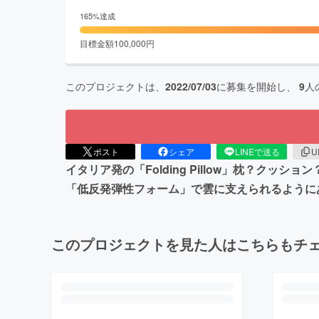
165
%達成
目標金額
100,000
円
このプロジェクトは、
2022/07/03
に募集を開始し、
9
人
ポスト
シェア
LINEで送る
U
イタリア発の「Folding Pillow」枕？
「低反発弾性フォーム」で雲に支えられるように
このプロジェクトを見た人はこちらもチ