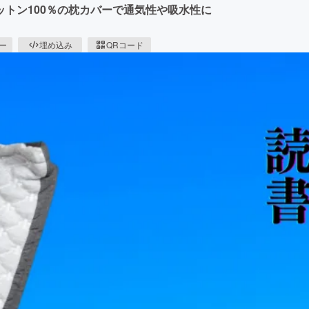
トン100％の枕カバーで通気性や吸水性に
ピー
埋め込み
QRコード