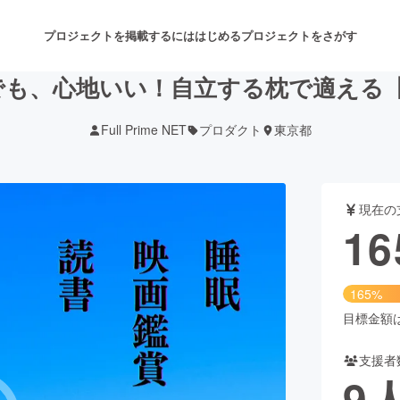
プロジェクトを掲載するには
はじめる
プロジェクトをさがす
、心地いい！自立する枕で適える【Foldi
Full Prime NET
プロダクト
東京都
注目のリターン
注目の新着プロジェクト
募集終了が近いプロジェクト
も
現在の
音楽
舞台・パフォーマンス
16
ゲーム・サービス開発
フード・飲食店
165%
書籍・雑誌出版
アニメ・漫画
目標金額は1
支援者
チャレンジ
ビューティー・ヘルスケ
9