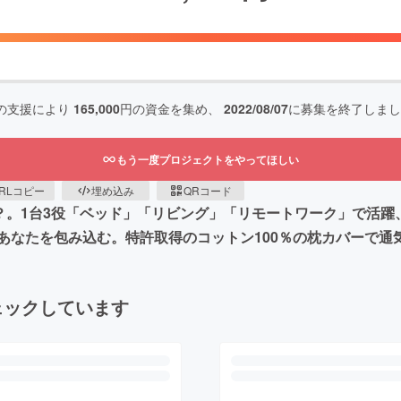
の支援により
165,000
円の資金を集め、
2022/08/07
に募集を終了しまし
もう一度プロジェクトをやってほしい
RLコピー
埋め込み
QRコード
クッション？。1台3役「ベッド」「リビング」「リモートワーク」
あなたを包み込む。特許取得のコットン100％の枕カバーで通
ェックしています