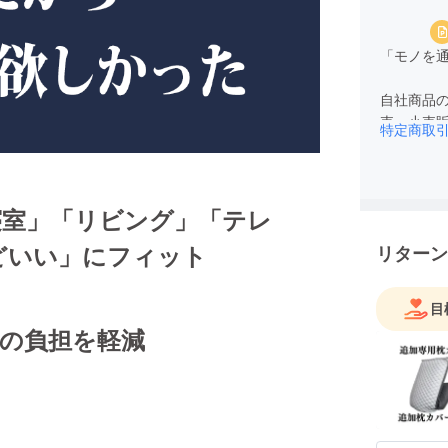
「モノを
自社商品
売、小売
特定商取
笑顔で満
貢献に取
国内・海
寝室」「リビング」「テレ
舗チェー
どいい」にフィット
リターン
様の商品
また、海
開拓やク
目
ります。
けの負担を軽減
常に変化
よう、日