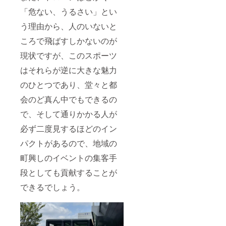
検討）
「危ない、うるさい」とい
で提供
させて
う理由から、人のいないと
いただ
きま
ころで飛ばすしかないのが
す。試
合に出
現状ですが、このスポーツ
るまで
はそれらが逆に大きな魅力
のチー
ム練習
のひとつであり、堂々と都
のサ
ポート
会のど真ん中でもできるの
なども
させて
で、そして通りかかる人が
いただ
きま
必ず二度見するほどのイン
す。
（2022
パクトがあるので、地域の
年6月5
町興しのイベントの集客手
日に行
われた
段としても貢献することが
大会で
は、
できるでしょう。
チーム
結成か
ら2週間
で試合
に出ら