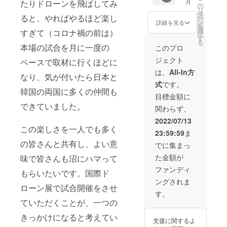
こ
たりドローンを飛ばしてみ
月
開して
で提供
チラシ
フTシャ
ローン
判教
の
リ
いま
させて
に企業
ツに企
パーク
育、指
タ
ると、やればやるほど楽し
ー
す。 外
いただ
名掲載
業名掲
使用券
導者教
ン
詳細を見る
を
はもっ
きま
につい
示（中
または
育で使
選
すぎて（コロナ禍の前は）
択
ちり、
す。試
て】 選
サイ
大会参
われて
す
る
中はふ
合に出
手や来
ズ）、
加券5回
いるガ
本場の試合を月に一度の
このプロ
んわり
るまで
場した
事前告
分、銀
イド
ジェクト
ペースで取材に行くほどに
した独
のチー
観客に
知動画
座に志
ブック
特の食
ム練習
配布す
に企業
かわ食
の内容
は、
All-In方
なり、気が付いたら日本と
感は一
のサ
る競技
名掲
パン100
を大部
式
です。
度食べ
ポート
紹介パ
示、試
本、 ド
分網羅
韓国の両国に多くの仲間も
ると病
なども
ンフに
合ダイ
ローン
してい
目標金額に
みつき
させて
企業名
ジェス
サッ
ます。
できていました。
関わらず、
になる
いただ
を掲載
ト動画
カー教
協会員
こと請
きま
いたし
に企業
本DVD
が韓国
2022/07/13
け合
す。
ます。
名掲示
提供、
に遠征
この楽しさを一人でも多く
23:59:59
ま
い。 交
（2022
【コー
（ド
修理会
し試合
換券の
年6月5
トに企
ローン
出張1回
の皆さんと共有し、よい意
や練習
でに集まっ
形で提
日に行
業看板
サッ
分 コー
などに
た金額が
味で皆さんも沼にハマって
供いた
われた
掲示、
カー機
トに企
参加し
します
大会で
スタッ
体提
業看板
て学ん
ファンディ
もらいたいです。国際ド
ので、
は、
フTシャ
供：応
掲示
だ勝つ
ングされま
お近く
チーム
ツに企
相談
（900×
ための
ローン展で試合開催をさせ
のに志
結成か
業名掲
チーム
1800m
戦術、
す。
かわに
ら2週間
示】 別
結成な
m）、
ドロー
ていただくことが、一つの
お越し
で試合
紙に掲
ど、お
スタッ
ンの修
になる
に出ら
載のよ
気軽に
フTシャ
きっかけになると考えてい
理方
支援に関するよ
か、発
れるま
うに、
お問合
ツに企
法、ド