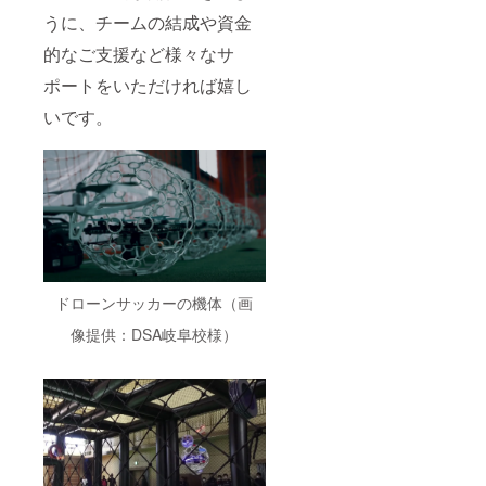
す。協
なども
示、試
名掲載
おり
うに、チームの結成や資金
会員が
させて
合ダイ
につい
（7M×1
韓国に
いただ
ジェス
て】 選
4M×4.5
的なご支援など様々なサ
遠征し
きま
ト動画
手や来
M）ド
試合や
す。
に企業
場した
ローン
ポートをいただければ嬉し
練習に
（2022
名掲
観客に
を持っ
参加し
年6月5
示】 試
配布す
いです。
ていな
て学ん
日に行
合の告
る競技
くても
だ勝つ
われた
知およ
紹介パ
競技に
ための
大会で
び試合
ンフに
使うド
戦術、
は、
の模様
企業名
ローン
ドロー
チーム
は、
を掲載
を借り
ン修理
結成か
YouTub
いたし
て、ド
方法、
ら2週間
eでオン
ます。
ローン
最強
で試合
デマン
【修理
サッ
チーム
に出ら
ド配信
会出張1
カーを
が実践
れるま
しま
回分】
体験す
ドローンサッカーの機体（画
してい
でのサ
す。 動
機体の
ること
る上達
ポート
画の冒
修理方
が可能
像提供：DSA岐阜校様）
のため
をさせ
頭や末
法や調
です
の練習
ていた
尾に企
整方法
（要予
法な
だいた
業名を
などを
約
ど、実
実績が
掲載し
直接出
制）。
際の試
ござい
ます。
張して
隣接す
合が題
ます）
動画の
ノウハ
るド
材と
※以下の
尺は1分
ウを紹
ローン
なって
内容に
くらい
介し、
コース
おり実
ついて
となる
自分で
はFPV