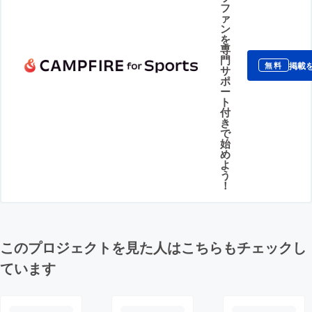
フ
ァ
ン
を
専
門
掲載
無料
サ
ポ
ー
ト
付
き
で
始
め
よ
う
！
このプロジェクトを見た人はこちらもチェックし
ています