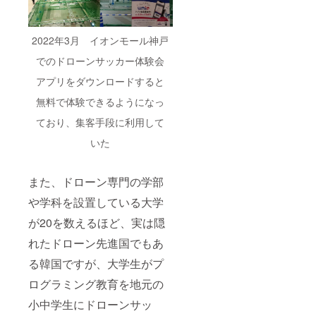
ク使用
券につ
いて】
2022年3月 イオンモール神戸
【大会
参加券
でのドローンサッカー体験会
につい
て】
アプリをダウンロードすると
【銀座
に志か
無料で体験できるようになっ
わ食パ
ン】
ており、集客手段に利用して
【ド
ローン
いた
サッ
カー教
本DVD
また、ドローン専門の学部
提供】
や学科を設置している大学
が20を数えるほど、実は隠
れたドローン先進国でもあ
る韓国ですが、大学生がプ
ログラミング教育を地元の
小中学生にドローンサッ