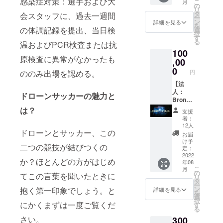
感染症対策：選手および大
で使われている
こ
月
することが可能
び入り
ンの老
の
定が
教本の内容を大
リ
です（要予約
参加で
舗で、
タ
2022年
会スタッフに、過去一週間
部分網羅してい
ー
制）。 隣接する
きる権
全国に
ン
8月と
詳細を見る
ます。協会員が
を
ドローンコース
利、銀
の体調記録を提出、当日検
多数店
選
なって
韓国に遠征し試
択
はFPVレース
座に志
舗を展
す
おりま
合や練習に参加
る
温およびPCR検査または抗
チームなどの練
かわ食
開して
すが、
して学んだ勝つ
100
習場としてにぎ
パン5
いま
2022年
ための戦術、ド
原検査に異常がなかったも
わいます。 緑豊
本、ド
,00
す。 外
12月末
ローン修理方
かな常設コート
ローン
はもっ
0
日まで
法、最強チーム
ののみ出場を認める。
円
で一度体験して
サッ
ちり、
とさせ
が実践している
みてはいかがで
カー教
【法
中はふ
ていた
上達のための練
しょうか？！ 参
本
人：
んわり
だきま
ドローンサッカーの魅力と
習法など、実際
考URL：
DVD、
Bronze
した独
す。
の試合が題材と
https://youtu.be/
DECド
】 大会
特の食
は？
【感謝
なっており実践
支援
OHvXIifiAHw
ローン
チラシ
感は一
メッ
者：
的な内容になっ
【大会参加券に
パーク
に企業
度食べ
セージ
12人
ています。
ドローンとサッカー、この
ついて】※有効期
使用券
名掲
ると病
と協会
お届
【DECドローン
限：本大会から5
または
載、
みつき
のこれ
け予
パークについ
二つの競技が結びつくの
大会後まで この
大会参
DECド
になる
定：
からの
て】※使用券期
後も今年度中に
加券5回
ローン
2022
こと請
ビジョ
限：2022年12月
か？ほとんどの方がはじめ
年08
数試合、全国の
分、
パーク
け合
ンにつ
末まで 茨城県取
こ
月
（主に首都圏、
【格安
使用券
い。 今
の
いて】
てこの言葉を聞いたときに
手市にあるド
リ
関西圏、中京
で練習
または
回のク
タ
支援し
ローンサッカー
ー
圏）数か所でド
→国際
大会参
ラウド
ン
抱く第一印象でしょう。と
ていた
詳細を見る
常設コートで
を
ローンサッカー
ドロー
加券1回
ファン
選
だいた
す。 国際規格に
択
の大会を予定し
ン展の
分、銀
にかくまずは一度ご覧くだ
ディン
す
皆様に
準拠したサイズ
る
ています。運営
試合に
座に志
グで
はこれ
で
さい。
300
のための資金と
飛び入
かわ食
は、交
からも