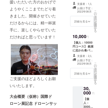
援いただいた方のおかげで
本、DECドロー
かわ食
支援者：1人
ンパーク使用券
パンに
ようやくここまでたどり着
お届け予定：
または大会参加
つい
こ
2022年08月
の
券1回分 【に志
て】 に
きました。開催させていた
リ
タ
かわ食パンにつ
志かわ
ー
ン
いて】 に志かわ
詳細を見る
だけるからには、精一杯派
は、乃
を
選
は、乃がみと並
がみと
択
す
ぶ高級食パンの
手に、楽しくやらせていた
並ぶ高
る
老舗で、全国に
級食パ
10,000
だければと思っています！
多数店舗を展開
円
ンの老
しています。 外
舗で、
【個人：10000
はもっちり、中
全国に
円コース】 銀座
はふんわりした
多数店
に志かわ食パン2
独特の食感は一
舗を展
本、DECドロー
度食べると病み
支援者：2人
開して
ンパーク使用券
つきになること
お届け予定：
いま
または大会参加
こ
請け合い。 今回
2022年08月
す。 外
の
券2回分 【に志
リ
のクラウドファ
はもっ
タ
かわ食パンにつ
ー
ンディングで
ちり、
ン
いて】 に志かわ
詳細を見る
を
は、交換券の形
中はふ
選
は、乃がみと並
ご支援のほどよろしくお願
択
で提供いたしま
んわり
す
ぶ高級食パンの
る
すので、お近く
した独
いいたします。
老舗で、全国に
のに志かわにお
30,
特の食
多数店舗を展開
越しになるか、
感は一
000
しています。 外
円
発注時期を指定
度食べ
大会概要（仮称）国際ド
はもっちり、中
することによ
【個
ると病
はふんわりした
り、好きな時に
ローン展記念 ドローンサッ
人：
みつき
独特の食感は一
味わうことが可
30000
になる