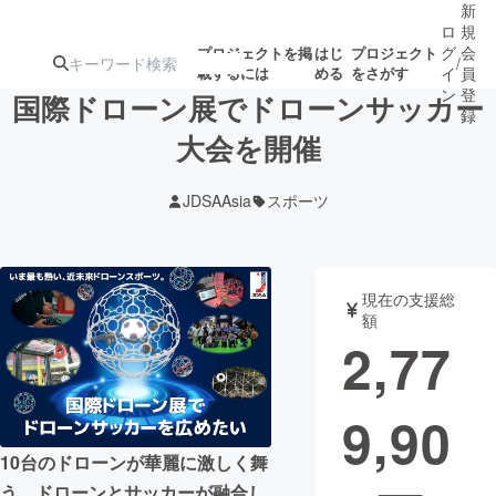
新
ロ
規
グ
会
プロジェクトを掲
はじ
プロジェクト
/
載するには
める
をさがす
イ
員
ン
登
国際ドローン展でドローンサッカー
録
大会を開催
人気のプロ
注目のリ
注目の新着プロ
募集終了が近いプ
もうすぐ公開
JDSAAsia
スポーツ
ジェクト
ターン
ジェクト
ロジェクト
されます
アート・写真
音楽
現在の支援総
額
2,77
テクノロジー・ガジェット
ゲーム・サ
9,90
映像・映画
書籍・雑誌
10台のドローンが華麗に激しく舞
ビジネス・起業
チャレンジ
う、ドローンとサッカーが融合し