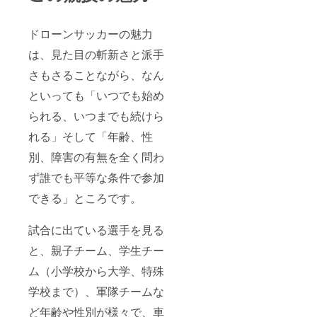
（7M×1
ローン
いただ
ツに企
効期
4M×4.5
サッ
きま
業名掲
限：本
M）ド
カー教
す。試
示】 別
大会か
ドローンサッカーの魅力
ローン
本DVD
合に出
紙に掲
ら5大会
がなく
提供】
るまで
載のよ
は、見た目の斬新さと派手
後まで
ても競
のチー
うに、
この後
さもさることながら、なん
技に使
ム練習
大会当
も今年
うド
のサ
日に
度中に
といっても「いつでも始め
ローン
ポート
コート
数試
を借り
なども
とス
合、全
られる、いつまでも続けら
て体験
させて
タッフ
国の
するこ
いただ
が着用
（主に
れる」そして「年齢、性
とが可
きま
するＴ
首都
能です
す。
シャツ
圏、関
別、障害の有無を全く問わ
（要予
（2022
に企業
西圏、
ず誰でも平等な条件で参加
約
年6月5
名を掲
中京
制）。
日に行
示させ
圏）数
できる」ところです。
隣接す
われた
ていた
か所で
るド
大会で
だきま
ドロー
ローン
は、
す。金
ンサッ
試合に出ている選手を見る
コース
チーム
額の大
カーの
はFPV
結成か
小でサ
大会を
と、親子チーム、学生チー
チーム
ら2週間
イズが
予定し
などの
で試合
異なり
ていま
ム（小学校から大学、特殊
練習場
に出ら
ます。
す。運
として
れるま
【事前
学校まで）、軍隊チームな
営のた
にぎわ
でのサ
告知動
めの資
ど年齢や性別が様々で、車
いま
ポート
画に企
金とし