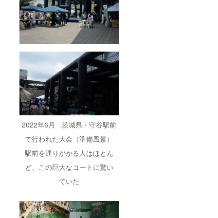
れるま
でのサ
ポート
をさせ
ていた
だいた
実績が
ござい
ます）
※以下の
内容に
ついて
は、サ
イトの
字数の
関係で
2022年6月 茨城県・守谷駅前
「個
人：
で行われた大会（準備風景）
50000
円コー
駅前を通りがかる人はほとん
ス」の
ど、この巨大なコートに驚い
ところ
をご参
ていた
照くだ
さい。
【DEC
ドロー
ンパー