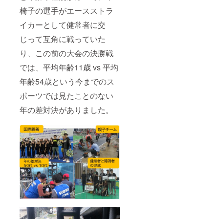
す。緑
をさせ
業名掲
て、通
椅子の選手がエースストラ
豊かな
ていた
示、試
常は参
常設
だいた
合ダイ
加の皆
イカーとして健常者に交
コート
実績が
ジェス
さまに
で一度
ござい
ト動画
はいく
じって互角に戦っていた
体験し
ます）
に企業
らかの
てみて
※以下の
名掲
り、この前の大会の決勝戦
参加料
は？！
内容に
示】 試
を頂い
では、平均年齢11歳 vs 平均
参考
ついて
合の告
ており
URL：
は、サ
知およ
ます
年齢54歳という今までのス
https://
イトの
び試合
が、そ
youtu.b
字数の
の模様
れを免
ポーツでは見たことのない
e/OHvX
関係で
は、
除いた
IifiAHw
「個
YouTub
しま
年の差対決がありました。
【大会
人：
eでオン
す。
参加券
50000
デマン
につい
円コー
ド配信
て】※期
ス」の
しま
限：本
ところ
す。 動
大会後5
をご参
画の冒
大会後
照くだ
頭や末
まで こ
さい。
尾に企
の後も
【DEC
業名を
今年度
ドロー
掲載し
中に数
ンパー
ます。
試合、
ク使用
動画の
全国の
券につ
尺は1分
数か所
いて】
くらい