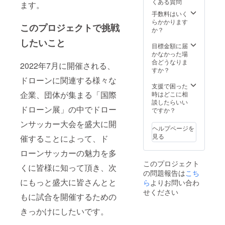
くある質問
ます。
注時期
でのサ
大会当
せくだ
業名掲
ローン
を指定
ポート
日に
さい）
示（大
サッ
手数料はいく
するこ
をさせ
コート
【大会
サイ
カー最
らかかります
このプロジェクトで挑戦
とによ
ていた
とス
チラシ
ズ）、
強チー
か？
り、好
だいた
タッフ
に企業
事前告
ムが実
したいこと
きな時
実績が
が着用
名掲載
知動画
践して
目標金額に届
に味わ
ござい
するＴ
につい
に企業
いる上
かなかった場
うこと
ます）
シャツ
て】 選
名掲
達のた
合どうなりま
2022年7月に開催される、
が可能
※以下の
に企業
手や来
示、試
めの練
すか？
です。
内容に
名を掲
場した
合ダイ
習法な
ドローンに関連する様々な
※サイト
ついて
示させ
観客に
ジェス
ど、内
支援で困った
の仕様
は、サ
ていた
配布す
ト動画
企業、団体が集まる「国際
容は盛
時はどこに相
上、お
イトの
だきま
る競技
に企業
りだく
談したらいい
ドローン展」の中でドロー
届け予
字数の
す。金
紹介パ
名掲示
さん
ですか？
定が
関係で
額の大
ンフに
（ド
で、動
ンサッカー大会を盛大に開
2022年
「個
小に
企業名
ローン
画は実
ヘルプページを
8月と
人：
よって
を掲載
サッ
際の試
見る
催することによって、ド
なって
50000
サイズ
いたし
カー機
合が多
おりま
円コー
が異な
ます。
体提
く題材
ローンサッカーの魅力を多
すが、
ス」の
りま
【コー
供：応
となっ
このプロジェクト
2022年
ところ
す。
トに企
相談
ており
くに皆様に知って頂き、次
の問題報告は
こち
12月末
をご参
【ド
業看板
チーム
実践的
にもっと盛大に皆さんとと
日まで
照くだ
ローン
掲示、
結成な
ら
よりお問い合わ
な内容
とさせ
さい。
サッ
スタッ
ど、お
になっ
せください
もに試合を開催するための
ていた
【DEC
カー機
フTシャ
気軽に
ていま
だきま
ドロー
体提供
ツに企
お問合
す。
きっかけにしたいです。
す。
ンパー
につい
業名掲
せくだ
【DEC
【ド
ク使用
て】 法
示】 別
さい）
ドロー