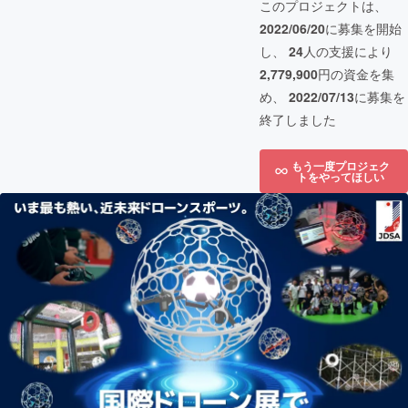
このプロジェクトは、
2022/06/20
に募集を開始
し、
24
人の支援により
2,779,900
円の資金を集
め、
2022/07/13
に募集を
終了しました
もう一度プロジェク
トをやってほしい