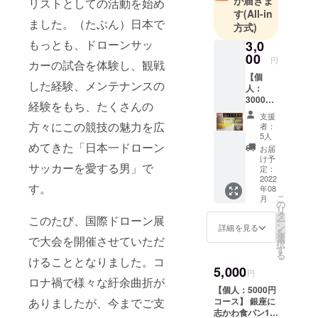
が届きま
リストとしての活動を始め
す
(All-in
ました。（たぶん）日本で
方式)
もっとも、ドローンサッ
3,0
00
円
カーの試合を体験し、観戦
【個
した経験、メンテナンスの
人：
3000円
経験をもち、たくさんの
コー
支援
ス】※パ
方々にこの競技の魅力を広
者：
ンだけ
5人
で応援
めてきた「日本一ドローン
お届
をご希
け予
サッカーを愛する男」で
望の方
定：
銀座に
2022
す。
年08
志かわ
こ
月
食パン1
の
リ
本、感
タ
このたび、国際ドローン展
ー
謝メッ
ン
詳細を見る
を
セージ
選
で大会を開催させていただ
択
と協会
す
る
の「こ
けることとなりました。コ
5,000
れから
円
ロナ禍で様々な紆余曲折が
のビ
【個人：5000円
ジョ
ありましたが、今までご支
コース】 銀座に
ン」
志かわ食パン1
【に志