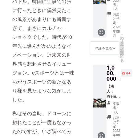
の皆さまにはい
バトル。韓国に仕事で出張
少ない
企業名
に企業
ラシに
なって
者：
くらかの参加料
場合は
を掲載
看板掲
企業名
おりま
1人
に行ったときに偶然見たこ
を頂いておりま
ご希望
いたし
示
掲載、
すが、
お届
すが、それを免
に添え
ます。
（900×
DECド
2022年
の風景があまりにも斬新す
け予
除いたします。
ない場
【ド
900mm
ローン
12月末
定：
ぎて、まさにカルチャー
合があ
ローン
）、ス
パーク
2022
日まで
年08
りま
サッ
タッフT
使用券
とさせ
こ
月
ショックでした。時代が10
す。 ・
カー機
シャツ
または
ていた
の
リ
実際の
体提供
に企業
大会参
だきま
タ
年先に進んだかのようなイ
ー
試合で
につい
名掲示
加券3回
す。
ン
詳細を見る
を
使われ
て】 法
（小サ
分、銀
【ド
選
ノベーション、近未来の世
択
る機体
人で
イ
座に志
ローン
す
る
も含ま
チーム
ズ）、
かわ食
サッ
界感を想起させるイリュー
1,0
れま
参加し
（ド
パン50
カー教
す。
たいと
ローン
本、 ド
ジョン。eスポーツとは一味
00,
本DVD
残り4
【に志
いう場
サッ
ローン
につい
000
円
ちがうスポーツの新たなあ
かわ食
合、機
カー機
サッ
て】 日
パンに
体（本
体提
カー教
【法
本で唯
り様を見たような気がしま
つい
体
供：応
本DVD
人：
一のド
て】 乃
65,000
相談
提供、
Premie
ローン
した。
がみと
円）を
チーム
コート
r】 冠大
サッ
支援
並ぶ高
格安
結成な
に企業
会の開
カーの
者：
級食パ
（50,00
ど、お
看板掲
催権、
教本を
0人
私はその当時、ドローンに
ンの老
0円、数
気軽に
示
大会チ
提供い
お届
舗で、
によっ
お問合
（900×
ラシに
触れたことが一度もなかっ
たしま
け予
全国に
てそれ
せくだ
1200m
企業名
す。 発
定：
たのですが、いざ調べてみ
多数店
以下も
さい）
m）、
掲載、
2022
祥地韓
年08
舗を展
検討）
【大会
スタッ
DECド
国で審