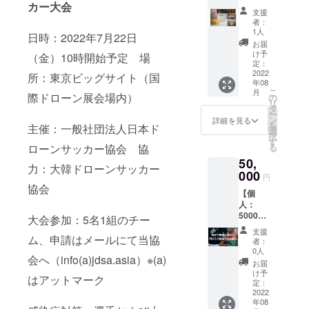
度食べると病み
カー大会
能です。 ※サイ
円コー
こと請
つきになること
支援
トの仕様上、お
ス】 銀
け合
請け合い。 交換
者：
届け予定が2022
座に志
い。 交
1人
券の形で提供い
日時：2022年7月22日
年8月となってお
かわ食
換券の
たしますので、
お届
りますが、2022
パン3
形で提
け予
お近くのに志か
（金）10時開始予定 場
年12月末日まで
本、ド
供いた
定：
わにお越しにな
とさせていただ
ローン
2022
します
所：東京ビッグサイト（国
るか、発注時期
きます。 【DEC
年08
サッ
ので、
を指定すること
こ
月
ドローンパーク
カー教
際ドローン展会場内）
お近く
の
により、好きな
リ
について】※使用
本
のに志
タ
時に味わうこと
ー
券期限：2022年
DVD、
かわに
ン
詳細を見る
が可能です。 ※
を
主催：一般社団法人日本ド
12月末まで 茨城
DECド
お越し
選
サイトの仕様
択
県取手市にあ
ローン
になる
す
上、お届け予定
ローンサッカー協会 協
る
る、2020年に完
パーク
か、発
が2022年8月と
成したドローン
50,
使用券
注時期
なっております
力：大韓ドローンサッカー
サッカー常設
または
000
を指定
が、2022年12月
円
コートです。 こ
大会参
するこ
協会
末日までとさせ
の常設コートは
【個
加券3回
とによ
ていただきま
国際規格に準拠
人：
分 【に
り、好
す。 【ドローン
したサイズに
50000
志かわ
大会参加：5名1組のチー
きな時
サッカー教本
なっており
円コー
食パン
に味わ
DVDについて】
支援
（7M×14M×4.5
ス】 格
ム、申請はメールにて当協
につい
うこと
者：
日本で唯一のド
M）ドローンを
安で練
て】 に
が可能
0人
ローンサッカー
会へ（info(a)jdsa.asia）※(a)
持っていなくて
習→国
志かわ
です。
お届
の教本を提供い
も競技に使うド
際ド
は、乃
※サイト
け予
たします。 発祥
はアットマーク
ローンを借り
ローン
がみと
定：
の仕様
地韓国で審判教
て、ドローン
展の試
2022
並ぶ高
上、お
育、指導者教育
年08
サッカーを体験
合に飛
級食パ
届け予