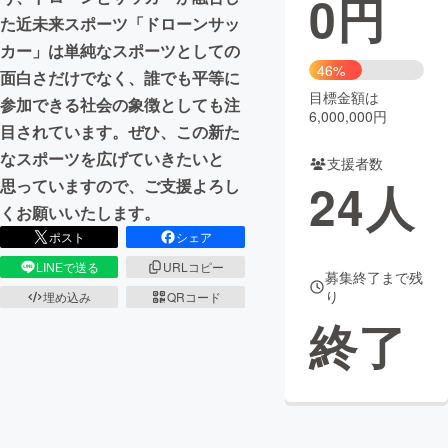
0
円
た近未来スポーツ「ドローンサッ
まちづくり・地域活性化
カー」は単純なスポーツとしての
46%
面白さだけでなく、誰でも平等に
目標金額は
CAMPFIRE for Social Good
CAMPFIRE Creation
参加できる社会の象徴としても注
6,000,000円
CAMPFIREふるさと納税
machi-ya
コミュニティ
目されています。ぜひ、この新た
なスポーツを広げていきたいと
支援者数
24
人
思っていますので、ご支援よろし
くお願いいたします。
ポスト
シェア
LINEで送る
URLコピー
募集終了まで残
り
埋め込み
QRコード
終了