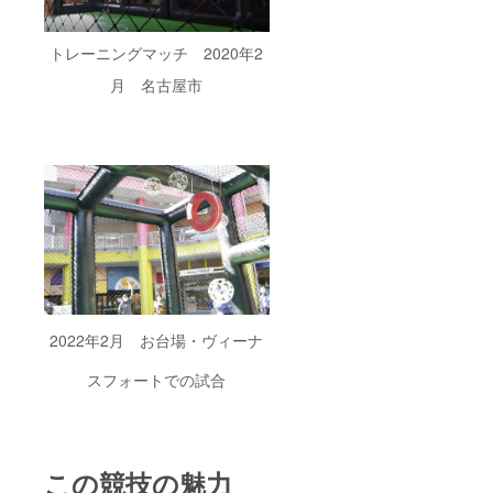
践的な
は、サ
予定で
機体の
レース
内容に
イトの
す。
修理が
チーム
なって
字数の
【ド
できる
などの
トレーニングマッチ 2020年2
いま
関係で
ローン
ように
練習場
す。
「個
サッ
させて
として
月 名古屋市
【DEC
人：
カー機
いただ
にぎわ
ドロー
50000
体提供
きま
いま
ンパー
円コー
につい
す。 有
す。 緑
クにつ
ス」の
て】 法
効期
豊かな
いて】※
ところ
人で
限：
常設
使用券
をご参
チーム
2022年
コート
期限：
照くだ
参加し
12月末
で一度
2022年
さい。
たいと
日ま
体験し
12月末
【DEC
いう場
で ス
てみて
まで 茨
ドロー
合、機
タッフ
はいか
城県取
ンパー
体（本
交通費
がで
手市に
ク使用
体
および
しょう
あるド
券につ
65,000
宿泊
か？！
ローン
いて】
円）を
費：支
参考
2022年2月 お台場・ヴィーナ
サッ
【大会
格安
援者様
URL：
カー常
参加券
（50,00
に別途
https://
スフォートでの試合
設コー
につい
0円、数
請求
youtu.b
トで
て】
によっ
【コー
e/OHvX
す。 国
【銀座
てそれ
トに企
IifiAHw
際規格
に志か
以下も
業看板
【大会
に準拠
わ食パ
検討）
掲示、
参加券
したサ
ン】
で提供
スタッ
につい
この競技の魅力
イズで
【ド
させて
フTシャ
て】※有