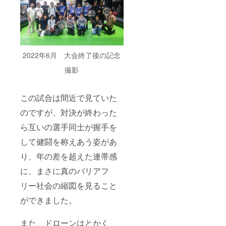
で大会
【大会
となる
を予定
参加券
予定で
してい
につい
す。
ます。
て】
【ド
大会運
【銀座
ローン
営資金
に志か
サッ
とし
わ食パ
カー機
2022年6月 大会終了後の記念
て、通
ン】
体提供
常は参
【ド
につい
撮影
加の皆
ローン
て】 法
さまに
サッ
人で
は参加
カー教
チーム
この試合は間近で見ていた
料を頂
本DVD
参加し
いてお
提供】
たいと
のですが、対決が終わった
ります
いう場
が、そ
合、機
ら互いの選手同士が握手を
れを免
体（本
して健闘を称えあう姿があ
除いた
体
しま
65,000
り、年の差を超えた連帯感
す。
円）を
赤字覚
に、まさに真のバリアフ
悟の格
安
リー社会の縮図を見ること
（50,00
0円、数
ができました。
によっ
てそれ
また、ドローンはとかく
以下も