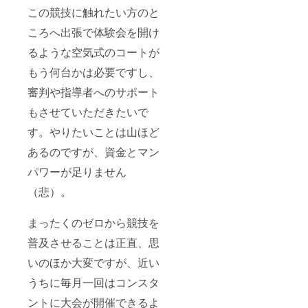
ローン
券につ
人で
紙に掲
【冠大
ンパー
この競技に触れたい方のと
サッ
いて】
チーム
載のよ
会の開
クにつ
カー教
【大会
参加し
うに、
催権に
いて】※
ころへ出張で体験会を開け
本DVD
参加券
たいと
大会当
つい
使用券
につい
につい
いう場
日に
て】 会
るような空気式のコートが
期限：
て】 日
て】
合、機
コート
社の冠
2022年
もう何台かは必要ですし、
本で唯
【銀座
体（本
とス
をつけ
12月末
一のド
に志か
体
タッフ
宣伝す
まで 茨
審判や指導者へのサポート
ローン
わ食パ
65,000
が着用
ること
城県取
サッ
ン】
円）を
するＴ
ができ
手市に
もさせていただきたいで
カーの
【ド
格安
シャツ
ます。
ある、
教本を
ローン
（50,00
に企業
時期：
2020年
す。やりたいことは山ほど
提供い
サッ
0円、数
名を掲
2022年
に完成
たしま
カー教
によっ
示させ
10月～
あるのですが、資金とマン
したド
す。 発
本DVD
てそれ
ていた
11月予
ローン
パワーが足りません
祥地韓
提供】
以下も
だきま
定 場
サッ
国で審
検討）
す。金
所：中
カー常
（悲）。
判教
で提供
額の大
京地区
設コー
育、指
させて
小に
予定
トで
導者教
いただ
よって
内容：
す。 こ
まったくのゼロから競技を
育で使
きま
サイズ
全国大
の常設
われて
す。試
が異な
会
コート
普及させることは正直、思
いる教
合に出
りま
（STRI
は国際
本の内
るまで
す。
KER使
規格に
いのほか大変ですが、近い
容を大
のチー
【事前
用）
準拠し
うちに毎月一回はコンスタ
部分網
ム練習
告知動
【大会
たサイ
羅して
のサ
画に企
チラシ
ズに
ントに大会が開催できるよ
いま
ポート
業名掲
に企業
なって