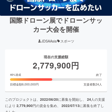
国際ドローン展でドローンサッ
カー大会を開催
JDSAAsia
スポーツ
現在の支援総額
2,779,900
円
終了
46
%達成
目標金額
6,000,000
円
支援者数
24
人
このプロジェクトは、
2022/06/20
に募集を開始し、
24
人の支援
により
2,779,900
円の資金を集め、
2022/07/13
に募集を終了し
ました