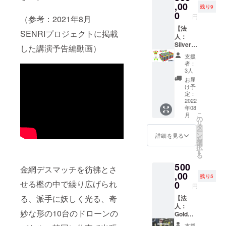
（7M×14M×4.5
して、通常は参
り参加
パン10
,00
換券の
末永く
残り9
M）ドローンが
加の皆さまには
できる
本 （ド
形で提
0
参加、
なくても競技に
円
（参考：2021年8月
いくらかの参加
権利に
ローン
供いた
もしく
使うドローンを
料を頂いており
つい
サッ
【法
します
は応援
SENRIプロジェクトに掲載
借りて体験する
ますが、それを
て】 試
カー機
人：
ので、
してい
ことが可能です
免除いたしま
合の前
体提
Silver】
お近く
ただけ
した講演予告編動画）
（要予約制）。
す。
日
供：応
大会チ
のに志
ればと
隣接するドロー
支援
（2022/
相談
ラシに
かわに
考えて
者：
ンコースはFPV
7/21）
チーム
企業名
お越し
いま
3人
チームなどの練
に実際
結成な
掲載、
になる
す。日
お届
習場としてにぎ
の機体
ど、お
DECド
か、発
本でド
け予
わいます。緑豊
で体験
気軽に
ローン
注時期
定：
ローン
かな常設コート
ができ
お問合
パーク
2022
を指定
サッ
で一度体験して
年08
ます。
せくだ
使用券
するこ
カーを
みては？！ 参考
こ
月
我こそ
さい）
または
とによ
の
盛り上
URL：
リ
はと思
【大会
大会参
り、好
タ
げるた
https://youtu.be/
ー
う希望
チラシ
加券2回
きな時
ン
めのビ
詳細を見る
OHvXIifiAHw
を
者は当
に企業
分、銀
に味わ
選
ジョン
【大会参加券に
択
日の試
名掲載
座に志
うこと
す
を語ら
ついて】※期限：
る
合に参
につい
かわ食
が可能
せてい
本大会後5大会後
500
加でき
て】 選
パン30
です。
ただき
金網デスマッチを彷彿とさ
まで この後も今
ます。
手や来
本、 ド
,00
※サイト
ます。
残り5
年度中に数試
・混成
場した
ローン
せる檻の中で繰り広げられ
の仕様
0
合、全国の数か
円
チーム
観客に
サッ
上、お
所で大会を予定
る、派手に妖しく光る、奇
となり
配布す
カー教
【法
届け予
しています。大
ます。
る競技
本DVD
人：
定が
会運営資金とし
妙な形の10台のドローンの
・参加
紹介パ
提供、
Gold】
2022年
て、通常は参加
人数が
ンフに
コート
大会チ
8月と
支援