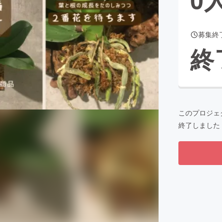
募集終
CAMPFIRE for Social Good
CAMPFIRE Creation
終
CAMPFIREふるさと納税
machi-ya
コミュニティ
このプロジェ
終了しました