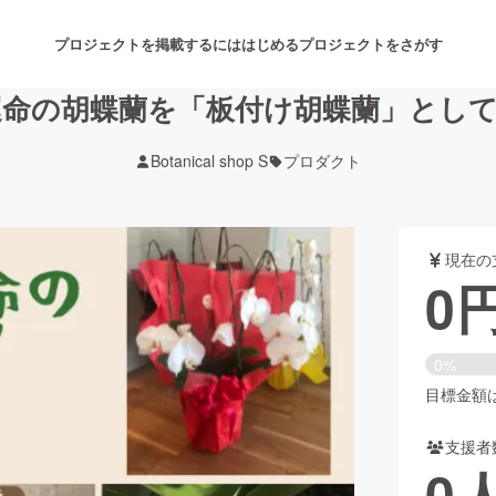
プロジェクトを掲載するには
はじめる
プロジェクトをさがす
命の胡蝶蘭を「板付け胡蝶蘭」とし
Botanical shop S
プロダクト
注目のリターン
注目の新着プロジェクト
募集終了が近いプロジェクト
も
現在の
音楽
舞台・パフォーマンス
0
ゲーム・サービス開発
フード・飲食店
0%
書籍・雑誌出版
アニメ・漫画
目標金額は4
支援者
チャレンジ
ビューティー・ヘルスケ
0