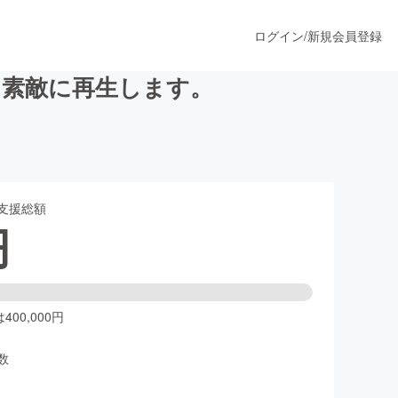
ログイン
/
新規会員登録
て素敵に再生します。
うすぐ公開されます
支援総額
プロダクト
円
ファッション
スポーツ
00,000円
数
ア
ソーシャルグッド
人