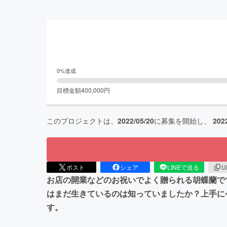
0
%達成
目標金額
400,000
円
このプロジェクトは、
2022/05/20
に募集を開始し、
202
ポスト
シェア
LINEで送る
U
お店の開業などのお祝いでよく贈られる胡蝶蘭で
はまだ生きているのは知っていましたか？上手に
す。