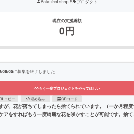
Botanical shop S
プロダクト
現在の支援総額
0
円
2/06/05
に募集を終了しました
もう一度プロジェクトをやってほしい
RLコピー
埋め込み
QRコード
すが、花が落ちてしまったら捨てられています。（一か月程度
ケアをすればもう一度綺麗な花を咲かすことが可能です。捨て