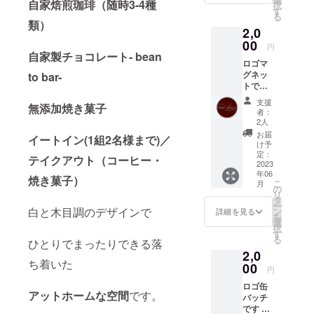
自家焙煎珈琲（随時3-4種
択
す
る
類）
2,0
00
円
自家製チョコレート- bean
ロゴマ
グネッ
to bar-
トです
※新しい
支援
無添加焼き菓子
デザイ
者：
ンでに
2人
代わる
お届
イートイン(1組2名様まで)
／
可能性
け予
があり
定：
テイクアウト（コーヒー・
ます。
2023
年06
※ランダ
焼き菓子）
こ
月
ムにな
の
リ
りま
タ
ー
す。
白と木目調のデザインで
ン
詳細を見る
を
・商
選
択
品サイ
す
る
ひとりでまったりできる落
ズ 直
2,0
径5セン
ち着いた
チ ・
00
円
素
ロゴ缶
材
アットホームな空間
です。
バッチ
マグ
です サ
ネット