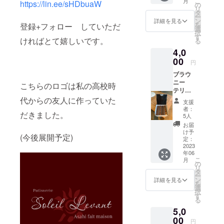
こ
月
https://lin.ee/sHDbuaW
イメー
ルロゴ
の
リ
ジです
・カ
タ
ー
・商
ラー展
ン
詳細を見る
を
登録+フォロー していただ
品サイ
開 赤
選
択
ズ
す
ければとて嬉しいです。
る
フェイ
4,0
スタオ
ル ・
00
円
素
ブラウ
材
ニー
綿 ・
こちらのロゴは私の高校時
テリー
デザイ
ヌショ
代からの友人に作っていた
ン オ
支援
コラの
リジナ
者：
だきました。
4本セッ
ルロゴ
5人
トで
・カ
お届
す。 特
ラー展
け予
(今後展開予定)
定原材
開 白
定：
料:小
2023
年06
麦
こ
月
卵
の
リ
タ
ー
ン
詳細を見る
を
選
択
す
る
5,0
00
円