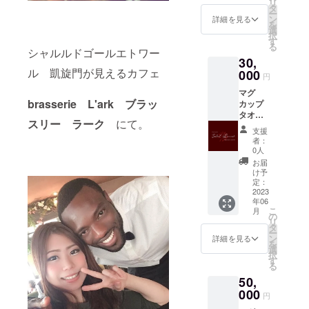
リ
入り ＜
タ
ー
ライン
ン
詳細を見る
を
ナップ
選
択
＞ ・ペ
す
る
ルー産
シャルルドゴールエトワー
30,
コチャ
ル 凱旋門が見えるカフェ
パンパ
000
円
焦がし
マグ
キャラ
brasserie L'ark ブラッ
カップ
メルの
タオル
ような
スリー ラーク
にて。
焼菓子
程よい
支援
10個
苦味と
者：
セット
爽やか
0人
特定原
な酸味
お届
材料:小
が特徴
け予
麦
です ・
定：
卵
2023
コンゴ
年06
アーモ
民主共
こ
月
ンドを
和国産
の
リ
使用し
のコン
タ
ー
ている
ゴ 芳し
ン
詳細を見る
を
焼き菓
い香り
選
択
子もあ
を放
す
る
りま
つ、ま
50,
す。
ろやか
000
な コク
円
と香り