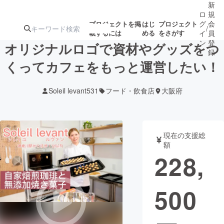
新
ロ
規
グ
会
プロジェクトを掲
はじ
プロジェクト
/
載するには
める
をさがす
イ
員
ン
登
オリジナルロゴで資材やグッズをつ
録
くってカフェをもっと運営したい！
人気のプロ
注目のリ
注目の新着プロ
募集終了が近いプ
もうすぐ公開
Soleil levant531
フード・飲食店
大阪府
ジェクト
ターン
ジェクト
ロジェクト
されます
アート・写真
音楽
現在の支援総
額
228,
テクノロジー・ガジェット
ゲーム・サ
500
映像・映画
書籍・雑誌
ビジネス・起業
チャレンジ