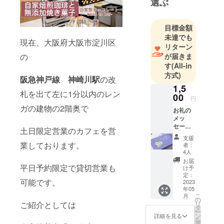
選ぶ
目標金額
未達でも
現在、大阪府大阪市淀川区
リターン
の
が届きま
す
(All-in
方式)
阪急神戸線 神崎川駅
の改
1,5
札を出て左に1分以内のレン
00
円
ガの建物の2階奥で
お礼の
メッ
セージ
土日限定営業のカフェを営
カード
支援
業しております。
者：
4人
お届
平日予約限定で貸切営業も
け予
定：
可能です。
2023
年05
こ
月
の
ご紹介としては
リ
タ
ー
ン
詳細を見る
を
選