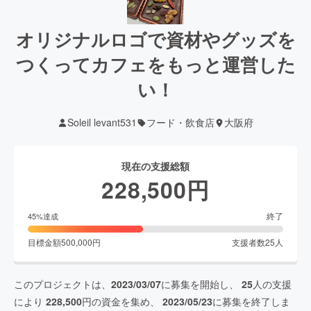
オリジナルロゴで資材やグッズを
つくってカフェをもっと運営した
い！
Soleil levant531
フード・飲食店
大阪府
現在の支援総額
228,500
円
終了
45
%達成
目標金額
500,000
円
支援者数
25
人
このプロジェクトは、
2023/03/07
に募集を開始し、
25
人の支援
により
228,500
円の資金を集め、
2023/05/23
に募集を終了しま