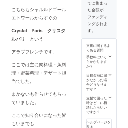
でに集まっ
こちらもシャルルドゴール
た金額が
ファンディ
エトワールからすぐの
ングされま
Crystal Paris クリスタ
す。
ルパリ
という
支援に関するよ
くある質問
アラブフレンチです。
手数料はいく
らかかります
ここでは主に肉料理・魚料
か？
理・野菜料理・デザート担
目標金額に届
かなかった場
当でした。
合どうなりま
すか？
まかないも作らせてもらっ
支援で困った
ていました。
時はどこに相
談したらいい
ですか？
ここで知り合いになった皆
ヘルプページを
もいまでも
見る