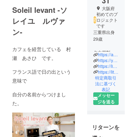
31
Soleil levant -ソ
大阪府
初めてのプ
レイユ ルヴァ
ロジェクト
です
ン-
三重県出身
29歳
カフェを経営している 村
名古屋製菓
https://anyon531.jimdofree.com/shop/
瀬 あさひ です。
専門学校卒
https://youtu.be/LZhyzZt4Ssg
業
https://lin.ee/sHDbuaW
フランス語で日の出という
https://lit.link/admin/creator
特定商取引
コンフィ
意味で
法に基づく
チュールH
表記
フランス留
自分の名前からつけまし
メッセー
学を経て
ジを送る
た。
大阪にき
て、カフェ
をOPENしま
した。
リターンを