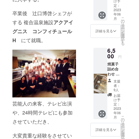
ルロゴ
け予
写真は
・カ
定：
ござい
2023
ラー展
卒業後 辻口博啓シェフが
年06
ません
開
こ
月
のでご
ベー
の
する 複合温泉施設
アクアイ
リ
了承く
ジュ
タ
ー
ださ
グニス コンフィチュール
ン
詳細を見る
を
い。
選
択
H
にて就職。
・商
す
る
品サイ
6,5
ズ 写
真を参
00
円
考に
焼菓子
・素
詰め合
材
わせ ※
綿 ・
内容は
デザイ
支援
異なり
ン オ
者：
ます。
リジナ
9人
写真は
ルロゴ
お届
イメー
・カ
け予
芸能人の来客、テレビ出演
ジです
ラー展
定：
特定原
2023
開
や、24時間テレビにも参加
年06
材料:小
ベー
こ
月
麦
ジュ
の
させていただき、
リ
卵
タ
ー
アーモ
ン
詳細を見る
を
ンドを
選
大変貴重な経験をさせてい
択
使用し