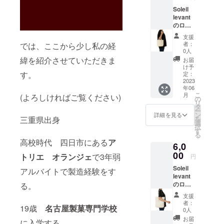
Soleil
levant
のロゴ
入り
支援
バック
者：
では、ここから少し私の経
です。
0人
※受注発
緯を紹介させていただきま
お届
注にな
け予
る為お
す。
定：
写真は
2023
年06
ござい
こ
月
(よろしければご覧ください)
ません
の
リ
のでご
タ
ー
了承く
ン
詳細を見る
を
三重県出身
ださ
選
択
い。
す
る
・商
高校時代 四日市にある
ア
6,0
品サイ
ズ 写
00
トリエ オランジェ
で3年弱
円
真を参
Soleil
考に
アルバイトで製造経験をす
levant
・素
のロゴ
る。
材
バッグ
綿 ・
支援
です ※
デザイ
者：
19歳
名古屋製菓専門学校
受注発
ン オ
0人
注にな
リジナ
お届
に入学する。
る為お