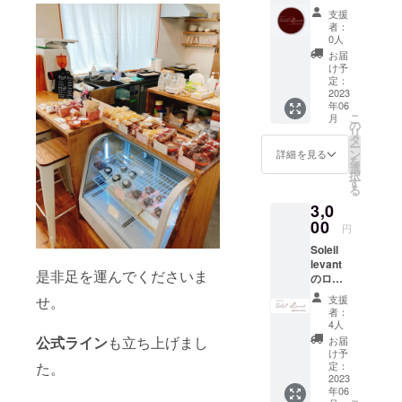
イズ感
・デ
支援
は3枚目
ザイ
者：
を参照
ン オ
0人
下さ
リジナ
お届
い。 ※
ルロゴ
け予
新しい
・カ
定：
デザイ
2023
ラー展
年06
ンでに
開 赤
こ
月
代わる
の
リ
可能性
タ
ー
があり
ン
詳細を見る
を
ます。
選
択
※ランダ
す
る
ムにな
3,0
りま
す。 ・
00
円
商品サ
Soleil
イズ
levant
直径7セ
是非足を運んでくださいま
のロゴ
ンチほ
入りタ
ど ・
せ。
支援
オルで
素
者：
す。
材
4人
フェイ
缶バッ
公式ライン
も立ち上げまし
お届
スタオ
チ ・
け予
ルサイ
た。
デザイ
定：
ズです
2023
ン オ
年06
※写真は
リジナ