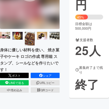
円
まちづくり・地域活性化
45%
目標金額は
CAMPFIRE for Social Good
CAMPFIRE Creation
500,000円
CAMPFIREふるさと納税
machi-ya
コミュニティ
支援者数
25
人
身体に優しい材料を使い、 焼き菓
子やケーキ ロゴの作成 専用箱 ス
タンプ、シールなどを作りたいで
募集終了まで残
す！
り
ポスト
シェア
終了
LINEで送る
URLコピー
埋め込み
QRコード