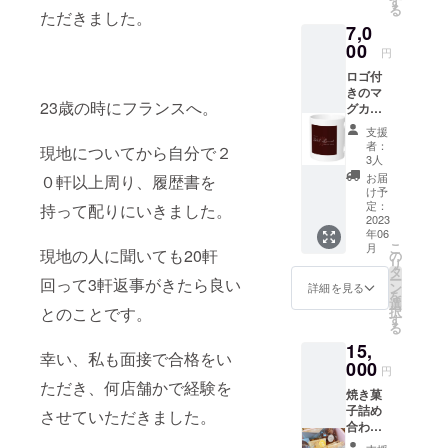
す
る
ている
ただきました。
7,0
焼き菓
子もあ
00
円
りま
ロゴ付
す。
きのマ
23歳の時にフランスへ。
グカッ
プに お
支援
菓子２
者：
現地についてから自分で２
種類を
3人
入れて
お届
０軒以上周り、履歴書を
ラッピ
け予
ングし
定：
持って配りにいきました。
て 発送
2023
年06
しま
こ
月
す。
現地の人に聞いても20軒
の
リ
・マ
タ
ー
回って3軒返事がきたら良い
グカッ
ン
詳細を見る
を
プサイ
選
択
とのことです。
ズ ・
す
る
陶器
15,
・オ
幸い、私も面接で合格をい
リジナ
000
円
ルロゴ
ただき、何店舗かで経験を
焼き菓
・白
子詰め
させていただきました。
合わせ
20個入