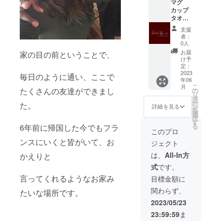
マグ
の両方
カップ
を楽し
タオル
み切れ
焼菓子
る贅沢
支援
20個 ド
なコー
者：
リップ
ヒー
0人
パック
お届
家の目の前ということで、
コー
け予
ヒー５
定：
袋 エコ
2023
毎日のように通い、ここで
年06
バッグ
こ
月
（大）
たくさんの友達ができまし
の
リ
特定原
タ
ー
た。
材料:小
ン
詳細を見る
を
麦
選
択
卵
す
る
6年前に帰国した今でもフラ
アーモ
このプロ
ンドを
ンスにいくと皆がいて、お
ジェクト
使用し
ている
は、
All-In方
かえりと
焼き菓
式
です。
子もあ
りま
言ってくれるようなお家み
目標金額に
す。
関わらず、
たいな場所です。
2023/05/23
23:59:59
ま