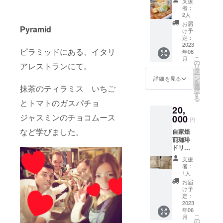
支援
り 特定
者：
原材料:
2人
小麦
お届
Pyramid
卵
け予
アーモ
定：
ンドを
2023
ピラミッドにある、イタリ
年06
使用し
こ
月
ている
の
アレストランにて。
リ
焼き菓
タ
ー
子もあ
ン
詳細を見る
を
りま
選
抹茶のティラミス いちご
択
す。
す
る
とトマトのガスパチョ
20,
ジャスミンのチョコムース
000
円
など学びました。
自家焙
煎珈琲
ドリッ
プパッ
支援
クコー
者：
ヒー２
1人
種類×5
お届
袋（計
け予
１０
定：
袋）と
2023
年06
お菓子
こ
月
１０個
の