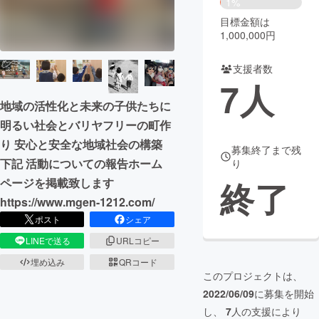
1%
目標金額は
まちづくり・地域活性化
1,000,000円
支援者数
CAMPFIRE for Social Good
CAMPFIRE Creation
7
人
CAMPFIREふるさと納税
machi-ya
コミュニティ
地域の活性化と未来の子供たちに
明るい社会とバリヤフリーの町作
り 安心と安全な地域社会の構築
募集終了まで残
下記 活動についての報告ホーム
り
終了
ページを掲載致します
https://www.mgen-1212.com/
ポスト
シェア
LINEで送る
URLコピー
埋め込み
QRコード
このプロジェクトは、
2022/06/09
に募集を開始
し、
7
人の支援により