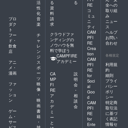
活
る
る
RE
全への
性
資
コ
取り組
化
料
ミュ
み
プロ
音
請
ニ
ニュー
ダク
楽
求
ティ
ス
ト
CAM
ヘルプ
クラウドファ
フー
チ
PFI
お問い
ンディングの
ド・
ャ
RE
合わせ
ノウハウを無
飲食
レ
Crea
料で学ぼう
店
ン
tion
各種規定
CAMPFIRE
ジ
CAM
アカデミー
アニ
ス
利用規
PFI
メ・
ポ
約
RE
漫画
ー
CA
説
細則
for
ツ
MP
明
プライ
Soci
ファ
映
FI
会
バシー
al
ッ
像
RE
・
ポリ
Goo
ショ
・
ア
相
シー
d
ン
映
カ
談
特定商
CAM
画
デ
会
取引法
PFI
ゲー
書
ミ
に基づ
RE
ム・
籍
ー
く表記
for
サー
・
と
情報セ
Ente
ビス
雑