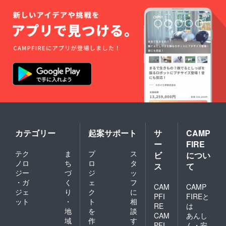
カテゴリー
起案サポート
サ
CAMP
ー
FIRE
テク
ま
プ
ス
ビ
につい
ノロ
ち
ロ
タ
ス
て
ジー
づ
ジ
ッ
・ガ
く
ェ
フ
CAM
CAMP
ジェ
り
ク
に
PFI
FIREと
ット
・
ト
相
RE
は
地
を
談
CAM
あんし
域
作
す
PFI
ん・安