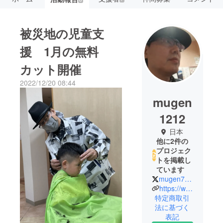
被災地の児童支
援 1月の無料
カット開催
2022/12/20 08:44
mugen
1212
日本
他に2件の
プロジェク
トを掲載し
ています
mugen7578
https://www.mgen-1212.com/service
特定商取引
法に基づく
表記