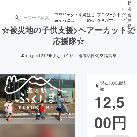
新
ロ
規
グ
会
プロジェクトを掲
はじ
プロジェクト
/
載するには
める
をさがす
イ
員
ン
登
☆被災地の子供支援>ヘアーカットで
録
応援隊☆
人気のプロ
注目のリ
注目の新着プロ
募集終了が近いプ
もうすぐ公開
mugen1212
まちづくり・地域活性化
福島県
ジェクト
ターン
ジェクト
ロジェクト
されます
アート・写真
音楽
現在の支援総
額
12,5
テクノロジー・ガジェット
ゲーム・サ
00
円
映像・映画
書籍・雑誌
ビジネス・起業
チャレンジ