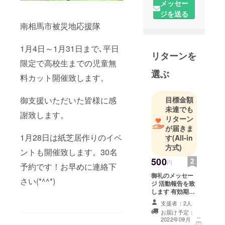
メッセー
ジを送る
南相馬市被災地応援隊
1月4日～1月31日まで､平日
リターンを
限定で高校生までの児童無
選ぶ
料カット開催致します。
目標金額
御支援いただいた皆様に感
未達でも
謝致します。
リターン
が届きま
1月28日は紙芝居作りのイベ
す
(All-in
方式)
ントも開催致します。30名
500
円
予約です！お早めに連絡下
御礼のメッセー
さい(*^^*)
ジ 活動報告を致
します 有効期限
2023/12月末日
支援者：2人
お届け予定：
こ
2022年09月
の