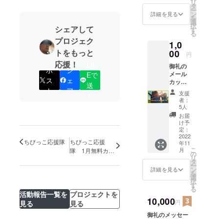
リ
タ
ー
ン
詳細を見る
を
選
択
シェアして
す
る
プロジェク
1,0
トをもっと
00
円
応援！
LIN
御礼の
ポ
シ
メール
Eで
ス
ェ
カット
送
一回分
ト
ア
支援
る
の提供
者：
活動報
5人
告を致
お届
します
け予
店舗
定：
ホーム
2022
ちびっこ応援隊
ちびっこ応援
年11
ページ
こ
月
隊 1月無料カッ
内 電子
の
リ
ト 開催残りわ
チケッ
タ
ー
ト掲載
ずか
ン
詳細を見る
を
https://
選
択
www.m
す
る
gen-
活動報告一覧を
プロジェクトを
1212.co
10,000
円
見る
見る
m/
御礼のメッセー