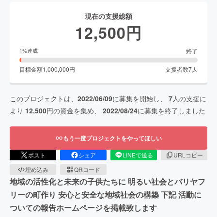
現在の支援総額
12,500
円
終了
1
%達成
目標金額
1,000,000
円
支援者数
7
人
このプロジェクトは、
2022/06/09
に募集を開始し、
7
人の支援に
より
12,500
円の資金を集め、
2022/08/24
に募集を終了しました
もう一度プロジェクトをやってほしい
ポスト
シェア
LINEで送る
URLコピー
埋め込み
QRコード
地域の活性化と未来の子供たちに 明るい社会とバリヤフ
リーの町作り 安心と安全な地域社会の構築 下記 活動に
ついての報告ホームページを掲載致します