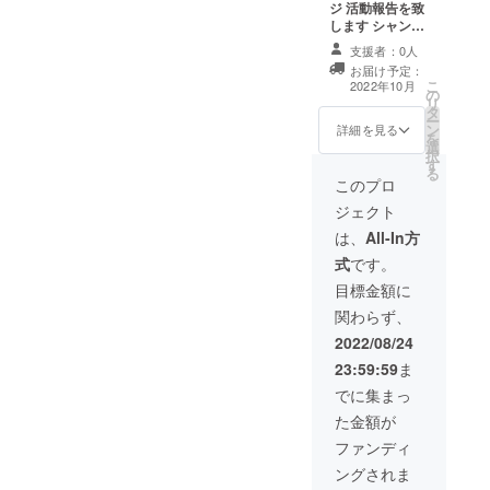
ジ 活動報告を致
します シャン
プーとヘアー
支援者：0人
カット8回分の提
お届け予定：
供致します 有効
こ
2022年10月
の
期限2023/12月
リ
タ
末日
ー
ン
詳細を見る
を
選
択
す
る
このプロ
ジェクト
は、
All-In方
式
です。
目標金額に
関わらず、
2022/08/24
23:59:59
ま
でに集まっ
た金額が
ファンディ
ングされま