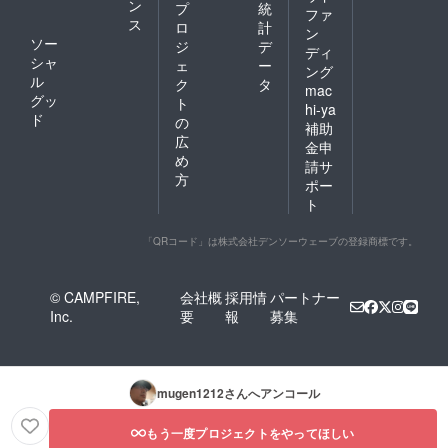
ン
プ
統
ファ
ス
ロ
計
ン
ソー
ジ
デ
ディ
シャ
ェ
ー
ング
ル
ク
タ
mac
グッ
ト
hi-ya
ド
の
補助
広
金申
め
請サ
方
ポー
ト
「QRコード」は株式会社デンソーウェーブの登録商標です。
© CAMPFIRE,
会社概
採用情
パートナー
Inc.
要
報
募集
mugen1212
さんへアンコール
もう一度プロジェクトをやってほしい