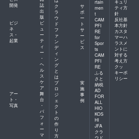
は
キュリ
rtain
開発
誌
ク
サ
ティ方
men
出
ラ
ポ
針
t
版
ウ
ー
反社基
CAM
ビジ
ビ
ド
ト
本方針
PFI
ネ
ュ
フ
サ
カスタ
RE
ス・
ー
ァ
ー
マーハ
for
起業
テ
ン
ビ
ラスメ
Spor
ィ
デ
ス
ントに
ts
ー
ィ
対する
CAM
・
ン
考え方
PFI
ヘ
グ
クッ
RE
ル
と
キーポ
ふる
ス
は
リシー
さと
ケ
プ
実
納税
ア
ロ
施
AD
アー
舞
ジ
事
FOR
ト・
台
ェ
例
ALL
写真
・
ク
HIO
パ
ト
KOS
フ
の
HI
ォ
作
JFA
ー
り
クラ
マ
方
ウド