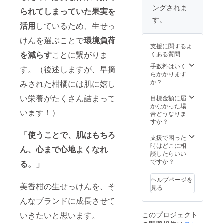
エキス
ます。
オリジ
類のデ
ングされま
を配合
どの
られてしまっていた
果実を
ナルレ
ザイン
したレ
パッ
す。
モン
から投
モンの
活用
しているため、生せっ
ケージ
カップ
票で選
生せっ
で届く
／1個
んでい
けんを選ぶことで
環境負荷
けんの
かお楽
Limone
ただき
支援に関するよ
洗顔
しみに♪
レモン
ます。
を減らす
ことに繋がりま
くある質問
セッ
ケーキ
どの
ト。
手数料はいく
／3個 ※
す。（後述しますが、早摘
パッ
【セッ
らかかります
パッ
ケージ
ト内
か？
みされた柑橘には肌に嬉し
ケージ
で届く
容】 み
は、ご
かお楽
かんの
い栄養がたくさん詰まって
目標金額に届
支援い
しみに♪
生せっ
かなかった場
ただく
います！）
けん50
合どうなりま
方に3種
ｇ／1
すか？
類のデ
個：朝
ザイン
「使うことで、肌はもちろ
晩のご
支援で困った
から投
使用で
時はどこに相
票で選
ん、心まで心地よくなれ
約30日
談したらいい
んでい
分（泡
ですか？
る。」
ただき
立て
ます。
ネッ
どの
ヘルプページを
ト・ス
美香柑の生せっけんを、そ
パッ
見る
パチュ
ケージ
んなブランドに成長させて
ラ付
で届く
き） レ
かお楽
このプロジェクト
いきたいと思います。
モンの
しみに♪