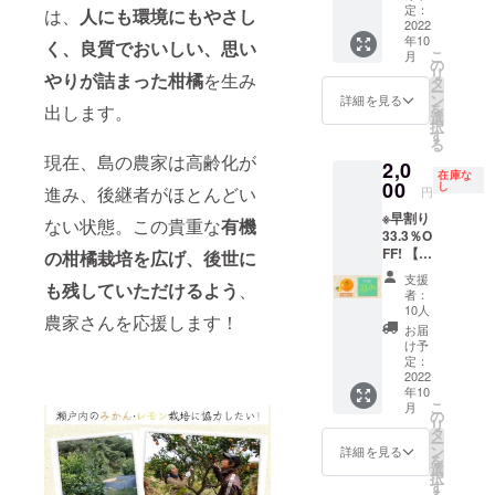
個
予レモ
定：
約30日
は、
人にも環境にもやさし
立て
から投
+Limon
2022
ン果実
分（泡
ネッ
票で選
年10
eオリジ
エキス
く、良質でおいしい、思い
立て
ト・ス
んでい
こ
月
ナルレ
を配合
の
ネッ
パチュ
ただき
リ
やりが詰まった柑橘
を生み
モン
したレ
タ
ト・ス
ラ付
ます。
ー
カップ1
モンの
ン
パチュ
詳細を見る
き）
どの
を
出します。
個+レモ
生せっ
選
ラ付
Limone
パッ
択
ンケー
けんの
す
き） レ
今治タ
ケージ
る
キ3個の
セット
モンの
オルハ
で届く
現在、島の農家は高齢化が
2,0
セッ
に
生せっ
ンカチ
かお楽
在庫な
ト】 愛
00
Limone
し
けん50
／1枚
進み、後継者がほとんどい
円
しみに♪
媛県産
オリジ
ｇ／1
Limone
※早割り
の温州
ナルレ
ない状態。この貴重な
有機
個：朝
ラン
33.3％O
みかん
モン刺
晩のご
グ・
FF! 【愛
果皮エ
の柑橘栽培を広げ、後世に
繍の今
使用で
ド・
媛のみ
キスを
治タオ
約30日
シャ／
支援
も残していただけるよう
、
ずみず
配合し
ルハン
分（泡
者：
10枚（1
しい”み
たみか
カチに
10人
立て
箱） ※
農家さんを応援します！
かん”の
んの生
リモン
ネッ
お届
パッ
香りの
せっけ
チェッ
け予
ト・ス
ケージ
洗顔
んと伊
定：
ロ入り
パチュ
は、ご
料 み
2022
予レモ
の軽や
ラ付
支援い
年10
かんの
ン果実
かなラ
き） ※
ただく
こ
月
生せっ
エキス
の
ング・
パッ
方に3種
リ
けん 1
を配合
タ
ド・
ケージ
類のデ
ー
個】 愛
したレ
ン
シャ3枚
詳細を見る
は、ご
ザイン
を
媛県大
モンの
選
のセッ
支援い
から投
択
三島の
生せっ
す
トで
ただく
票で選