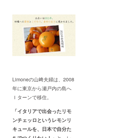
Limoneの山﨑夫婦は、2008
年に東京から瀬戸内の島へ
Ｉターンで移住。
「イタリアで出会ったリモ
ンチェッロというレモンリ
キュールを、
日本で自分た
ちで
つくりたい！」
と、レ