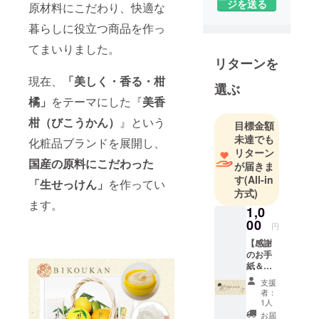
ジを送る
原材料にこだわり、快適な
素材を使
暮らしに役立つ商品を作っ
い、お肌へ
の優しさと
てまいりました。
泡の質を追
リターンを
求してうま
現在、
「美しく・香る・柑
選ぶ
れたUYEKIの
橘」
をテーマにした『
美香
化粧品ブラ
柑（びこうかん）
』という
ンドです。
目標金額
未達でも
化粧品ブランドを展開し、
リターン
国産の原料にこだわった
が届きま
す
(All-in
「生せっけん」
を作ってい
方式)
ます。
1,0
00
円
【感謝
のお手
紙＆オ
リジナ
支援
ルパッ
者：
ケージ
1人
投票権
お届