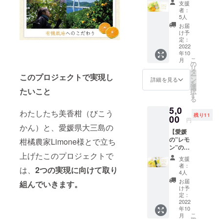
モンの
類のデ
支援
な洗顔
生せっ
ザイン
者：
料みか
けん50
から投
5人
んの生
ｇ／1
票で選
お届
せっけ
個：朝
んでい
け予
ん1個
晩のご
定：
ただき
+Limon
2022
使用で
ます。
年10
eレモン
約30日
どの
こ
月
ケーキ2
分（泡
の
パッ
リ
個+ラン
立て
タ
ケージ
ー
このプロジェクトで実現し
グド
ネッ
ン
で届く
詳細を見る
を
シャ3枚
ト・ス
選
かお楽
たいこと
択
のセッ
パチュ
す
しみに♪
る
ト】 愛
ラ付
5,0
媛県大
き） ※
わたしたち美香柑（びこう
残り11
三島の
00
パッ
円
温州み
ケージ
かん）と、愛媛県大三島の
【愛媛
かん果
は、ご
の”レモ
皮エキ
柑橘農家Limone様とで立ち
支援い
ン”の香
スを配
ただく
上げたこのプロジェクトで
り豊か
合した
方に3種
支援
の洗顔
みかん
類のデ
者：
は、
2つの実現に向けて取り
料レモ
の生
ザイン
4人
ンの生
せっけ
から投
お届
組んでいきます。
せっけ
んと、
票で選
け予
ん1個
Limone
定：
んでい
+Limon
2022
の人気
ただき
年10
eオリジ
商品”有
ます。
こ
月
ナルハ
機レモ