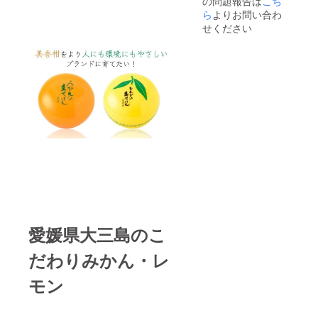
の問題報告は
こち
生せっ
けん50
ら
よりお問い合わ
ｇ／1
せください
個：朝
晩のご
使用で
約30日
分（泡
立て
ネッ
ト・ス
パチュ
ラ付
き） ※
パッ
ケージ
は、ご
支援い
ただく
方に3種
類のデ
愛媛県大三島のこ
ザイン
から投
だわりみかん・レ
票で選
んでい
モン
ただき
ます。
どの