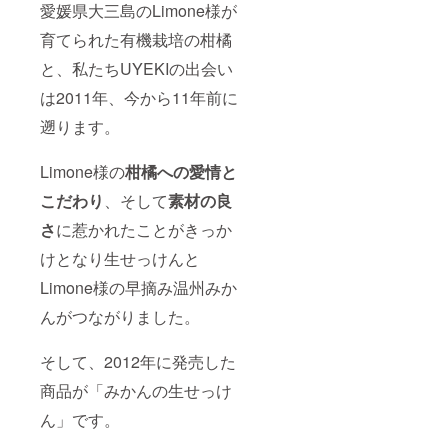
パッ
愛媛県大三島のLimone様が
ケージ
で届く
育てられた有機栽培の柑橘
かお楽
しみに♪
と、私たちUYEKIの出会い
は2011年、今から11年前に
遡ります。
Limone様の
柑橘への愛情と
こだわり
、そして
素材の良
さ
に惹かれたことがきっか
けとなり生せっけんと
Limone様の早摘み温州みか
んがつながりました。
そして、2012年に発売した
商品が「みかんの生せっけ
ん」です。