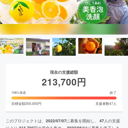
現在の支援総額
213,700
円
終了
106
%達成
目標金額
200,000
円
支援者数
47
人
このプロジェクトは、
2022/07/07
に募集を開始し、
47
人の支援
により
213,700
円の資金を集め、
2022/08/11
に募集を終了しま