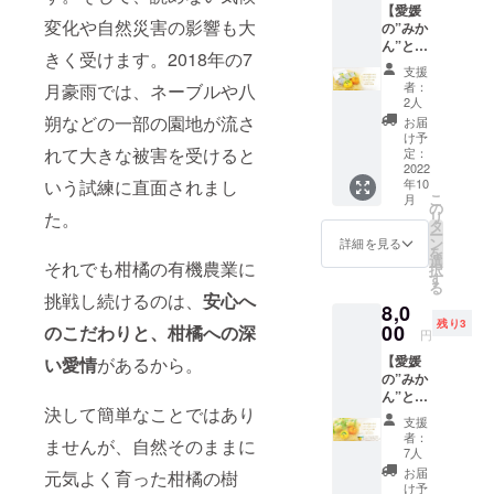
【愛媛
果皮エ
チェッ
晩のご
変化や自然災害の影響も大
の”みか
キスを
ロ入り
使用で
ん”と”
配合し
の軽や
約30日
きく受けます。2018年の7
レモ
たみか
かなラ
分（泡
支援
ン”弾む
んの生
ング・
立て
者：
月豪雨では、ネーブルや八
香りの
せっけ
ド・
2人
ネッ
生せっ
んと伊
シャ10
朔などの一部の園地が流さ
ト・ス
お届
けん各1
予レモ
枚（1
け予
パチュ
個
れて大きな被害を受けると
ン果実
定：
箱）の
ラ付
+Limon
2022
エキス
セット
き）
年10
いう試練に直面されまし
eオリジ
を配合
です。
Limone
こ
月
ナルハ
したレ
の
数量限
レモン
リ
た。
ンカチ
モンの
タ
定とな
ケーキ
ー
+ラン
生せっ
ン
ります
詳細を見る
／2個
を
グ・ド
けんの
選
のでお
Limone
それでも柑橘の有機農業に
択
シャ3枚
洗顔
す
早めに♪
ラン
る
のセッ
セッ
【セッ
挑戦し続けるのは、
安心へ
グ・
8,0
ト】 愛
ト。
ト内
ド・
残り3
媛県産
00
【セッ
のこだわりと、
柑橘への深
容】 レ
シャ／3
円
の温州
ト内
モンの
枚 ※
【愛媛
い愛情
があるから。
みかん
容】 み
生せっ
パッ
の”みか
果皮エ
かんの
けん50
ケージ
ん”と”
キスを
生せっ
ｇ／1
は、ご
決して簡単なことではあり
レモ
配合し
けん50
個：朝
支援い
支援
ン”弾む
たみか
ｇ／1
晩のご
者：
ただく
ませんが、自然そのままに
香りの
んの生
個：朝
7人
使用で
方に3種
生せっ
せっけ
晩のご
約30日
お届
類のデ
元気よく育った柑橘の樹
けん各1
んと伊
使用で
け予
分（泡
ザイン