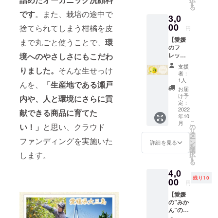
かん果
票で選
す
る
皮エキ
んでい
です
。また、栽培の途中で
3,0
スを配
ただき
合した
00
ます。
捨てられてしまう柑橘を皮
円
洗顔
（注
【愛媛
せっけ
まで丸ごと使うことで、
環
意）製
のフ
ん。 み
品の届
レッ
境へのやさしさ
にもこだわ
かんの
けはご
シュ
生せっ
ざいま
支援
りました。
そんな生せっけ
な”レモ
けん50
せん。
者：
ン”の香
ｇ／1
1人
んを、
「生産地である瀬戸
りの洗
個：朝
お届
顔料
晩のご
け予
内や、人と環境にさらに貢
レモン
使用で
定：
の生
2022
約30日
献できる商品に育てた
年10
せっけ
分（泡
こ
月
ん 1
い！」
と思い、クラウド
立て
の
リ
個】 愛
ネッ
タ
ー
ファンディングを実施いた
媛県大
ト・ス
ン
詳細を見る
を
三島の
パチュ
選
択
します。
伊予レ
ラ付
す
る
モン果
き） ※
4,0
実エキ
パッ
残り10
スを配
00
ケージ
円
合した
は、ご
【愛媛
洗顔
支援い
の”みか
せっけ
ただく
ん”の香
ん。 レ
方に3種
り豊か