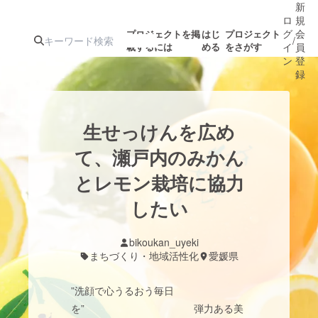
新
ロ
規
グ
会
プロジェクトを掲
はじ
プロジェクト
/
載するには
める
をさがす
イ
員
ン
登
録
人気のプロ
注目のリ
注目の新着プロ
募集終了が近いプ
もうすぐ公開
生せっけんを広め
ジェクト
ターン
ジェクト
ロジェクト
されます
て、瀬戸内のみかん
とレモン栽培に協力
アート・写真
音楽
したい
テクノロジー・ガジェット
ゲーム・サ
bikoukan_uyeki
まちづくり・地域活性化
愛媛県
映像・映画
書籍・雑誌
”洗顔で心うるおう毎日
ビジネス・起業
チャレンジ
を” 弾力ある美