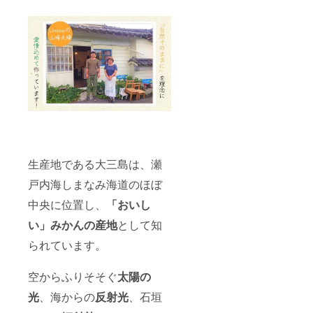
生産地である大三島は、瀬
戸内海しまなみ海道のほぼ
中央に位置し、
「おいし
い」みかんの産地
として知
られています。
空からふりそそぐ
太陽の
光
、海からの
反射光
、石垣