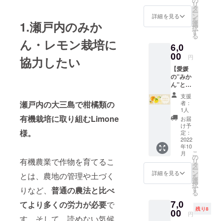
の
どの
リ
ンカチ
ンの爽
タ
パッ
ー
+ラン
やかな
ン
ケージ
詳細を見る
を
グ・
1.瀬戸内のみか
レモン
選
で届く
択
ド・
ケー
す
かお楽
る
シャ10
キ”とリ
しみに♪
ん・レモン栽培に
6,0
枚の
モン
セッ
00
チェッ
円
協力したい
ト】 愛
ロ入り
【愛媛
媛県大
の軽や
の”みか
三島の
かなラ
ん”と”
伊予レ
ング・
レモ
モン果
ド・
支援
ン”弾む
実エキ
シャの
者：
瀬戸内の大三島で柑橘類の
香りの
スを配
セット
1人
洗顔
合した
有機栽培に取り組むLimone
です。
お届
セッ
レモン
数量限
け予
ト み
様。
の生
定：
定とな
かんの
2022
せっけ
ります
年10
生せっ
んと、
のでお
こ
月
けん1個
Limone
の
早めに♪
有機農業で作物を育てるこ
リ
+レモン
オリジ
タ
【セッ
ー
の生
ナルレ
ン
ト内
詳細を見る
とは、農地の管理や土づく
を
せっけ
モン刺
選
容】 み
択
ん1個】
繍の今
す
かんの
りなど、
普通の農法と比べ
る
愛媛県
治タオ
生せっ
7,0
大三島
て
より
多くの
労力が必要
で
ルハン
けん50
残り8
の温州
00
カチに
ｇ／1
円
す。そして、読めない気候
みかん
リモン
個：朝