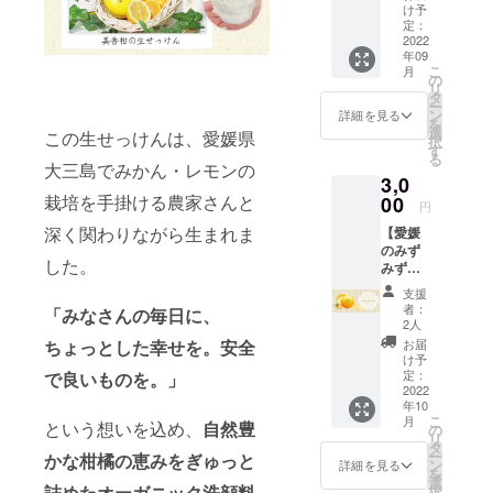
】 リ
け予
ターン
定：
品はい
2022
年09
らない
こ
月
けれ
の
リ
ど、応
タ
ー
援して
ン
詳細を見る
を
くださ
選
この生せっけんは、愛媛県
択
る方の
す
る
ための
大三島でみかん・レモンの
3,0
プラ
ン。感
栽培を手掛ける農家さんと
00
円
謝の気
深く関わりながら生まれま
【愛媛
持ちを
のみず
綴った
した。
みずし
手書き
い”みか
のお手
支援
ん”の香
紙をお
者：
「みなさんの毎日に、
りの洗
届けし
2人
顔料
ます。
お届
ちょっとした幸せを。安全
みかん
※パッ
け予
の生
ケージ
定：
で良いものを。」
せっけ
2022
は、ご
年10
ん 1
支援い
こ
月
個】 愛
という想いを込め、
自然豊
ただく
の
リ
媛県大
方に3種
タ
ー
かな柑橘の恵み
をぎゅっと
三島の
類の中
ン
詳細を見る
を
温州み
から投
選
詰めたオーガニック洗顔料
択