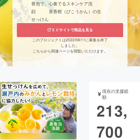
香泡で、心奏でるスキンケア洗
顔 美香柑（びこうかん）の生
まちづくり・地域活性化
せっけん
ＥＣサイトで商品を見る
CAMPFIRE for Social Good
CAMPFIRE Creation
このプロジェクトは2022/08/11に募集を終了
CAMPFIREふるさと納税
machi-ya
コミュニティ
しました。
こちらから関連ページを閲覧いただけます。
現在の支援総
額
213,
700