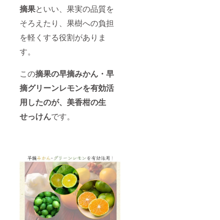
摘果
といい、果実の品質を
そろえたり、果樹への負担
を軽くする役割がありま
す。
この
摘果の早摘みかん・早
摘グリーンレモンを有効活
用したのが、
美香柑の生
せっけん
です。