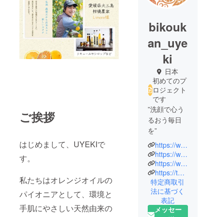
bikouk
an_uye
ki
日本
初めてのプ
ロジェクト
です
”洗顔で心う
ご挨拶
るおう毎日
を”
はじめまして、UYEKIで
https://www.bikoukan.jp/
農家さんが
https://www.instagram.com/bikoukan_official/
す。
認めた香り
https://www.facebook.com/%EF%BC%B5%EF%BC%B9%EF%BC%A5%EF%BC%AB%EF%BC%A9-135547493179634/
https://twitter.com/UYEKI_v
の洗顔料
私たちはオレンジオイルの
特定商取引
「生せっけ
法に基づく
パイオニアとして、環境と
ん」
表記
美香柑は、
手肌にやさしい天然由来の
メッセー
厳選された