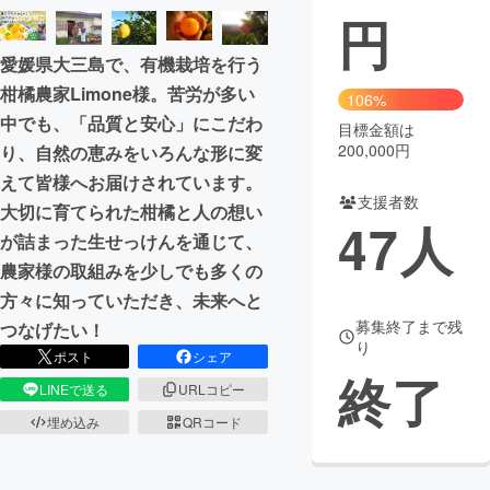
円
愛媛県大三島で、有機栽培を行う
柑橘農家Limone様。苦労が多い
106%
中でも、「品質と安心」にこだわ
目標金額は
200,000円
り、自然の恵みをいろんな形に変
えて皆様へお届けされています。
支援者数
大切に育てられた柑橘と人の想い
47
人
が詰まった生せっけんを通じて、
農家様の取組みを少しでも多くの
方々に知っていただき、未来へと
募集終了まで残
つなげたい！
り
ポスト
シェア
終了
LINEで送る
URLコピー
埋め込み
QRコード