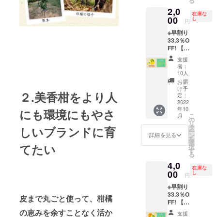
る
温州み
けんの
す。数
方に3種
んでい
2,0
かん果
セット
量限定
類のデ
ただき
在庫な
皮エキ
00
に愛媛
し
となり
ザイン
円
ます。
スを配
の伝統
ますの
から投
どの
※早割り
合した
的な
でお早
票で選
パッ
33.3％O
洗顔
「砥部
めに♪
んでい
ケージ
FF! 【愛
せっけ
焼 千山
【セッ
ただき
で届く
媛のフ
ん。 み
窯」の
ト内
ます。
支援
かお楽
レッ
かんの
オリジ
容】 み
者：
どの
しみに♪
シュ
生せっ
ナルレ
10人
かんの
パッ
な”レモ
けん50
モン
生せっ
お届
ケージ
ン”の香
ｇ／1
カップ
け予
けん50
で届く
２.美香柑をより人
りの洗
個：朝
定：
にレモ
ｇ／1
かお楽
顔料
2022
晩のご
ンケー
個：朝
しみに♪
年10
レモン
にも環境にもやさ
使用で
キ3個の
晩のご
こ
月
の生
約30日
の
セット
使用で
リ
せっけ
分（泡
タ
です。
しいブランドに育
約30日
ー
ん 1
立て
ン
数量限
詳細を見る
分（泡
を
個】 愛
ネッ
選
定とな
立て
てたい
択
媛県大
ト・ス
す
ります
ネッ
る
三島の
パチュ
のでお
ト・ス
4,0
伊予レ
ラ付
早めに♪
パチュ
在庫な
モン果
00
き） ※
し
【セッ
ラ付
円
実エキ
パッ
ト内
き） レ
※早割り
スを配
ケージ
容】 み
モンの
33.3％O
合した
は、ご
かんの
皮まで丸ごと使って、柑橘
生せっ
FF! 【愛
洗顔
支援い
生せっ
けん50
媛の”み
せっけ
の恵みを余すことなく活か
ただく
けん50
ｇ／1
支援