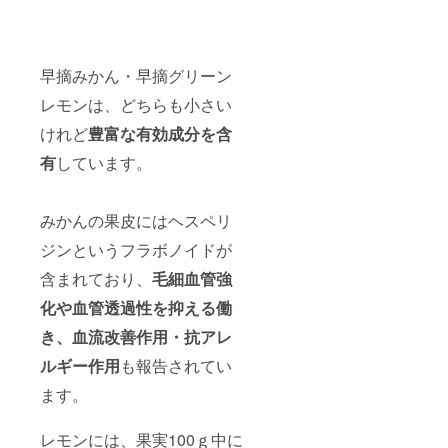
早摘みかん・早摘グリーン
レモンは、どちらも小さい
けれど
豊富な有効成分を含
有
しています。
みかんの果皮にはヘスペリ
ジンというフラボノイドが
含まれており、
毛細血管強
化や
血管透過性を抑える働
き、血流改善作用・抗アレ
ルギー作用
も報告されてい
ます。
レモンには、果実100ｇ中に