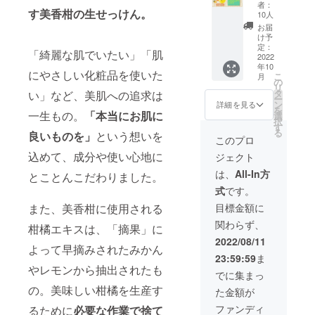
か
ん。 レ
方に3種
ｇ／1
者：
個：朝
ん”と”
す美香柑の生せっけん。
モンの
類のデ
10人
個：朝
晩のご
レモ
生せっ
ザイン
晩のご
お届
使用で
ン”弾む
けん50
から投
け予
使用で
約30日
香りの
ｇ／1
定：
票で選
約30日
分（泡
「綺麗な肌でいたい」「肌
洗顔
2022
個：朝
んでい
分（泡
立て
年10
セッ
晩のご
ただき
立て
にやさしい化粧品を使いた
ネッ
こ
月
ト み
使用で
の
ます。
ネッ
ト・ス
リ
かんの
約30日
タ
どの
い」など、美肌への追求は
ト・ス
パチュ
ー
生せっ
分（泡
ン
パッ
詳細を見る
パチュ
ラ付
を
けん1個
一生もの。
「本当にお肌に
立て
選
ケージ
ラ付
き）
択
+レモン
ネッ
す
で届く
き） レ
Limone
る
良いものを」
という想いを
の生
ト・ス
かお楽
このプロ
モンの
今治タ
せっけ
パチュ
しみに♪
生せっ
オルハ
込めて、成分や使い心地に
ジェクト
ん1個】
ラ付
けん50
ンカチ
愛媛県
き） ※
は、
All-In方
ｇ／1
／1枚
とことんこだわりました。
大三島
パッ
個：朝
Limone
式
です。
の温州
ケージ
晩のご
ラン
みかん
は、ご
目標金額に
また、美香柑に使用される
使用で
グ・
果皮エ
支援い
約30日
ド・
関わらず、
キスを
ただく
柑橘エキスは、「摘果」に
分（泡
シャ／3
配合し
方に3種
2022/08/11
立て
枚 ※
よって早摘みされたみかん
たみか
類のデ
ネッ
パッ
23:59:59
ま
んの生
ザイン
ト・ス
ケージ
やレモンから抽出されたも
せっけ
から投
でに集まっ
パチュ
は、ご
んと伊
票で選
ラ付
支援い
の。美味しい柑橘を生産す
た金額が
予レモ
んでい
き）
ただく
ン果実
ただき
ファンディ
Limone
るために
必要な作業で捨て
方に3種