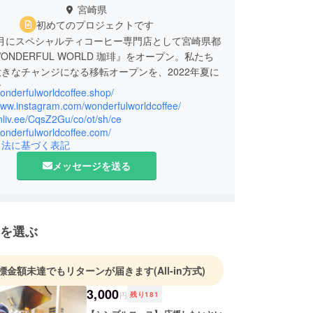
宮崎県
初めてのプロジェクトです
10月にスペシャルティコーヒー専門店として宮崎県都
ONDERFUL WORLD 珈琲』をオープン。私たち
きなチャンジになる移転オープンを、2022年夏に
す。
wonderfulworldcoffee.shop/
/www.instagram.com/wonderfulworldcoffee/
素晴らしい生産者から届いた高品質なコーヒー豆を
linliv.ee/CqsZ2Gu/co/ot/sh/ce
wonderfulworldcoffee.com/
個々の豆が持つ素敵な味わいを表現できるロースト
引法に基づく表記
て、世界中の人たちにお気に入りのコーヒーをお届
ようなお店であり続けていきたいです。
メッセージを送る
たちにおいしいコーヒーがお届けできるように。
を選ぶ
標金額未達でもリターンが届きます
(All-in方式)
3,000
円
残り
181