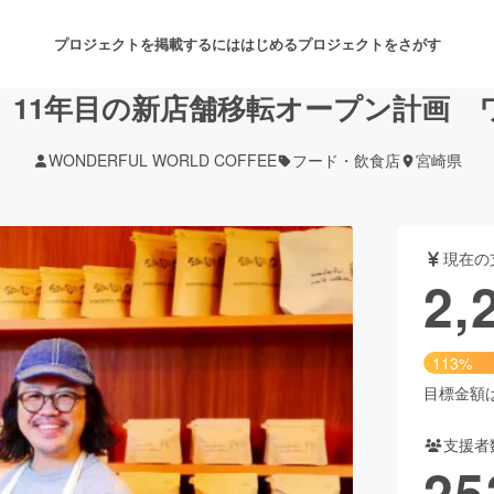
プロジェクトを掲載するには
はじめる
プロジェクトをさがす
 11年目の新店舗移転オープン計画 
WONDERFUL WORLD COFFEE
フード・飲食店
宮崎県
注目のリターン
注目の新着プロジェクト
募集終了が近いプロジェクト
も
現在の
音楽
舞台・パフォーマンス
2,
ゲーム・サービス開発
フード・飲食店
113%
書籍・雑誌出版
アニメ・漫画
目標金額は2
支援者
チャレンジ
ビューティー・ヘルスケ
25