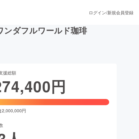
ログイン
/
新規会員登録
ワンダフルワールド珈琲
うすぐ公開されます
支援総額
プロダクト
274,400
円
ファッション
スポーツ
,000,000円
数
ア
ソーシャルグッド
3
人