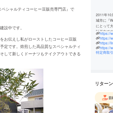
『スペシャルティコーヒー豆販売専門店』で
2011年
城市に『W
にとって大
建設中です。
計画中で
https://
https:/
をお伝えし私がローストしたコーヒー豆販
世界中の
https://
予定です。焙煎した高品質なスペシャルティ
https://
使用し、
特定商取
そして新しくドーナツもテイクアウトできる
を。そし
けできる
多くの人
リターン
目