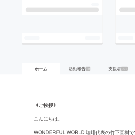
活動報告
支援者
ホーム
19
99+
｟ご挨拶｠
こんにちは。
WONDERFUL WORLD 珈琲代表の竹下直樹