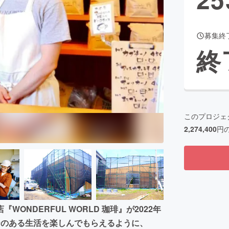
募集終
CAMPFIRE for Social Good
CAMPFIRE Creation
終
CAMPFIREふるさと納税
machi-ya
コミュニティ
このプロジェ
2,274,400
円
NDERFUL WORLD 珈琲』が2022年
ーのある生活を楽しんでもらえるように、