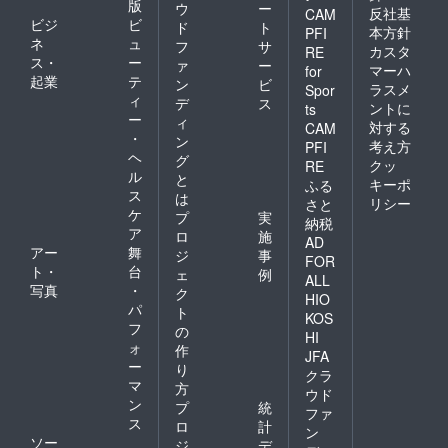
版
ウ
ー
反社基
CAM
ビジ
ビ
ド
ト
本方針
PFI
ネ
ュ
フ
サ
カスタ
RE
ス・
ー
ァ
ー
マーハ
for
起業
テ
ン
ビ
ラスメ
Spor
ィ
デ
ス
ントに
ts
ー
ィ
対する
CAM
・
ン
考え方
PFI
ヘ
グ
クッ
RE
ル
と
キーポ
ふる
ス
は
リシー
さと
ケ
プ
実
納税
ア
ロ
施
AD
アー
舞
ジ
事
FOR
ト・
台
ェ
例
ALL
写真
・
ク
HIO
パ
ト
KOS
フ
の
HI
ォ
作
JFA
ー
り
クラ
マ
方
ウド
ン
プ
統
ファ
ス
ロ
計
ン
ソー
ジ
デ