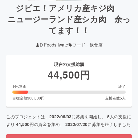
ジビエ！アメリカ産キジ肉
ニュージーランド産シカ肉 余っ
てます！！
D Foods Iwate
フード・飲食店
現在の支援総額
44,500
円
終了
14
%達成
目標金額
300,000
円
支援者数
5
人
このプロジェクトは、
2022/06/03
に募集を開始し、
5
人の支援に
より
44,500
円の資金を集め、
2022/07/20
に募集を終了しました