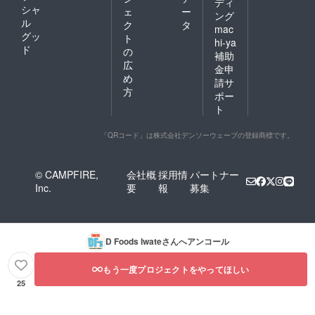
ディ
シャ
ェ
ー
ング
ル
ク
タ
mac
グッ
ト
hi-ya
ド
の
補助
広
金申
め
請サ
方
ポー
ト
「QRコード」は株式会社デンソーウェーブの登録商標です。
© CAMPFIRE,
会社概
採用情
パートナー
Inc.
要
報
募集
D Foods Iwate
さんへアンコール
もう一度プロジェクトをやってほしい
25