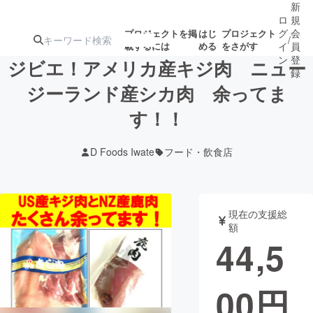
新
ロ
規
グ
会
プロジェクトを掲
はじ
プロジェクト
/
載するには
める
をさがす
イ
員
ン
登
ジビエ！アメリカ産キジ肉 ニュー
録
ジーランド産シカ肉 余ってま
す！！
人気のプロ
注目のリ
注目の新着プロ
募集終了が近いプ
もうすぐ公開
ジェクト
ターン
ジェクト
ロジェクト
されます
D Foods Iwate
フード・飲食店
アート・写真
音楽
現在の支援総
テクノロジー・ガジェット
ゲーム・サ
額
44,5
映像・映画
書籍・雑誌
00
円
ビジネス・起業
チャレンジ