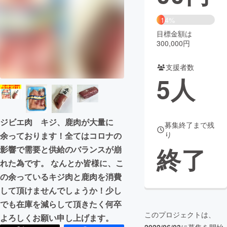
まちづくり・地域活性化
14%
目標金額は
300,000円
CAMPFIRE for Social Good
CAMPFIRE Creation
CAMPFIREふるさと納税
machi-ya
コミュニティ
支援者数
5
人
ジビエ肉 キジ、鹿肉が大量に
募集終了まで残
り
余っております！全てはコロナの
終了
影響で需要と供給のバランスが崩
れた為です。 なんとか皆様に、こ
の余っているキジ肉と鹿肉を消費
して頂けませんでしょうか！少し
でも在庫を減らして頂きたく何卒
このプロジェクトは、
よろしくお願い申し上げます。