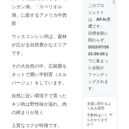
鴨、埼玉合
る
本 冷凍
このプロ
シガン湖」「スペリオル
鴨、ユー
品 配送
ジェクト
ロ・アジア
はヤマ
湖」に面するアメリカ中西
ト運輸
は、
All-In方
の輸入合
クール
部
鴨、加熱食
式
です。
便 お届
け
肉製品(ロー
目標金額に
ウィスコンシン州は、森林
2022年
ストビー
関わらず、
8月
が広がる自然豊かなエリア
フ、ソー
2022/07/20
セージ、生
です。
23:59:59
ま
ハム、加熱
でに集まっ
食肉製品な
その大自然の中、広範囲を
た金額が
ど
ネットで囲い半飼育（エル
ファンディ
ングされま
バージュ）をしています。
す。
自然に近い環境下で育った
キジ肉は野性味が溢れ、肉
支援に関するよ
くある質問
の締まりが良く
手数料はいく
らかかります
か？
上質なコクが特徴です。