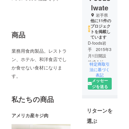
Iwate
岩手県
他に11件の
プロジェク
トを掲載し
商品
ています
D-foods岩
手 2015年3
業務用食肉製品。レストラ
月1日開設
ン、ホテル、和洋食店でし
株式会社満
特定商取引
か食せない食材になりま
帆東北営業
法に基づく
所／外食事
表記
す。
メッセー
業部
ジを送る
営業時
間:9:00-
私たちの商品
12:00／
13:00-17:30
リターンを
休業日:土日
アメリカ産キジ肉
祭日、GW、
選ぶ
お盆、年末