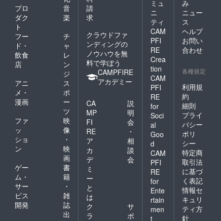
ミュ
み
プロ
音
請
ニ
ニュー
ダク
楽
求
ティ
ス
ト
CAM
ヘルプ
クラウドファ
フー
チ
PFI
お問い
ンディングの
ド・
ャ
RE
合わせ
ノウハウを無
飲食
レ
Crea
料で学ぼう
店
ン
tion
各種規定
CAMPFIRE
ジ
CAM
アカデミー
アニ
ス
利用規
PFI
メ・
ポ
約
RE
漫画
ー
CA
説
細則
for
ツ
MP
明
プライ
Soci
ファ
映
FI
会
バシー
al
ッ
像
RE
・
ポリ
Goo
ショ
・
ア
相
シー
d
ン
映
カ
談
特定商
CAM
画
デ
会
取引法
PFI
ゲー
書
ミ
に基づ
RE
ム・
籍
ー
く表記
for
サー
・
と
情報セ
Ente
ビス
雑
は
キュリ
rtain
開発
誌
ク
サ
ティ方
men
出
ラ
ポ
針
t