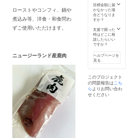
目標金額に届
ローストやコンフィ、鍋や
かなかった場
合どうなりま
煮込み等、洋食・和食問わ
すか？
ずご使用いただけます。
支援で困った
時はどこに相
談したらいい
ですか？
ニュージーランド産鹿肉
ヘルプページを
見る
このプロジェクト
の問題報告は
こち
ら
よりお問い合わ
せください