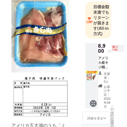
年始
目標金額
未達でも
主にグルメ
リターン
ミート、ジ
が届きま
ビエ肉を販
す
(All-in
方式)
売しており
ます。
8,9
残り
00
195
円
取扱アイテ
アメリ
ム
カ産キ
黒毛和牛、
ジ精
馬刺し、
肉 1ｐ
支援
ｃ約400
injectionBeef
者：
ｇ ｘ2
5人
、輸入ビー
ｐｃ
お届
フ、輸入仔
ニュー
け予
ジーラ
定：
牛肉、丹波
ンド産
2022
猪、丹波
年08
鹿肉モ
こ
月
モ小
鹿、蝦夷
の
リ
割 1本
タ
鹿、北海道
ー
約175
ン
詳細を見る
を
ヒグマ、京
ｇ〜250
選
アメリカ五大湖のうち「ミ
択
ｇ ｘ2
す