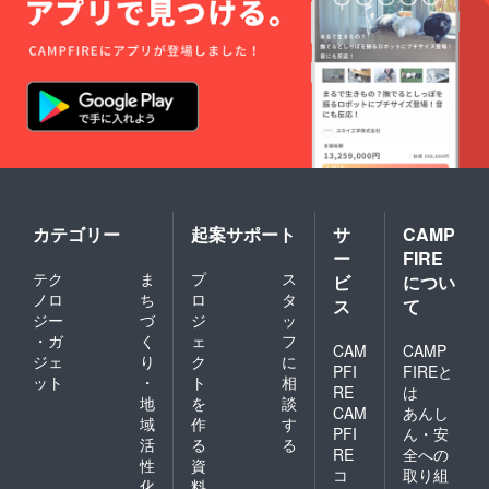
カテゴリー
起案サポート
サ
CAMP
ー
FIRE
テク
ま
プ
ス
ビ
につい
ノロ
ち
ロ
タ
ス
て
ジー
づ
ジ
ッ
・ガ
く
ェ
フ
CAM
CAMP
ジェ
り
ク
に
PFI
FIREと
ット
・
ト
相
RE
は
地
を
談
CAM
あんし
域
作
す
PFI
ん・安
活
る
る
RE
全への
性
資
コ
取り組
化
料