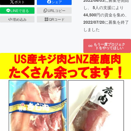
2022/06/03
に募集を開始
ポスト
シェア
し、
5
人の支援により
LINEで送る
URLコピー
44,500
円の資金を集め、
埋め込み
QRコード
2022/07/20
に募集を終了
しました
もう一度プロジェク
トをやってほしい