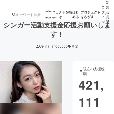
新
ロ
規
グ
会
プロジェクトを掲
はじ
プロジェクト
/
載するには
める
をさがす
イ
員
ン
登
シンガー活動支援金応援お願いしま
録
す！
人気のプロ
注目のリ
注目の新着プロ
募集終了が近いプ
もうすぐ公開
Celina_ando0830
音楽
ジェクト
ターン
ジェクト
ロジェクト
されます
アート・写真
音楽
現在の支援総
額
421,
テクノロジー・ガジェット
ゲーム・サ
111
映像・映画
書籍・雑誌
ビジネス・起業
チャレンジ