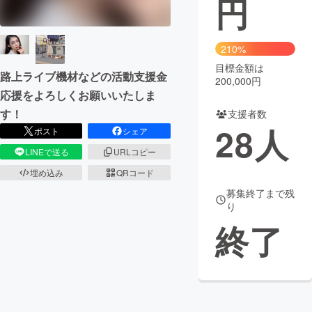
円
まちづくり・地域活性化
210%
目標金額は
CAMPFIRE for Social Good
CAMPFIRE Creation
路上ライブ機材などの活動支援金
200,000円
CAMPFIREふるさと納税
machi-ya
コミュニティ
応援をよろしくお願いいたしま
す！
支援者数
28
人
ポスト
シェア
LINEで送る
URLコピー
埋め込み
QRコード
募集終了まで残
り
終了