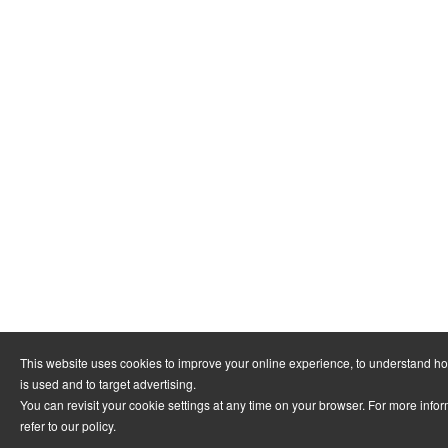
This website uses cookies to improve your online experience, to understand h
is used and to target advertising.
You can revisit your cookie settings at any time on your browser. For more info
refer to
our policy
.