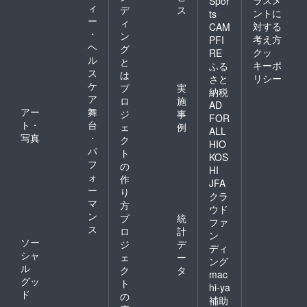
ラスメ
Spor
ィ
デ
ス
ントに
ts
ー
ィ
対する
CAM
・
ン
考え方
PFI
ヘ
グ
クッ
RE
ル
と
キーポ
ふる
ス
は
リシー
さと
ケ
プ
実
納税
ア
ロ
施
AD
アー
舞
ジ
事
FOR
ト・
台
ェ
例
ALL
写真
・
ク
HIO
パ
ト
KOS
フ
の
HI
ォ
作
JFA
ー
り
クラ
マ
方
ウド
ン
プ
統
ファ
ス
ロ
計
ン
ソー
ジ
デ
ディ
シャ
ェ
ー
ング
ル
ク
タ
mac
グッ
ト
hi-ya
ド
の
補助