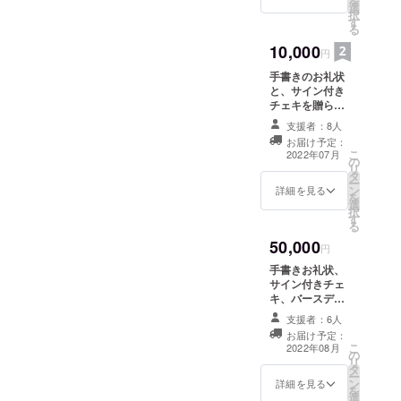
を
選
択
す
る
10,000
円
手書きのお礼状
と、サイン付き
チェキを贈らせ
ていただきま
支援者：8人
す。 （リスナー
お届け予定：
名を備考欄に記
こ
2022年07月
の
載お願い致しま
リ
タ
す。）
ー
ン
詳細を見る
を
選
択
す
る
50,000
円
手書きお礼状、
サイン付きチェ
キ、バースデー
LIVEご招待チ
支援者：6人
ケットを贈らせ
お届け予定：
ていただきま
こ
2022年08月
の
す。 （リスナー
リ
タ
名を備考欄に記
ー
ン
載お願い致しま
詳細を見る
を
選
す。） バース