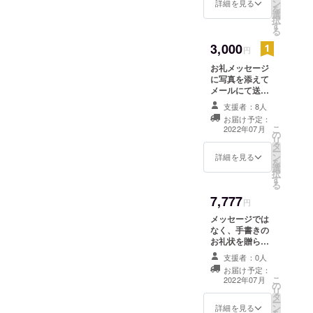
ン
詳細を見る
を
選
択
す
る
3,000
円
お礼メッセージ
に写真を添えて
メールにて送ら
せていただきま
支援者：8人
す。 （リスナー
お届け予定：
名を必ず備考欄
こ
2022年07月
の
に記載お願い致
リ
タ
します。）
ー
ン
詳細を見る
を
選
択
す
る
7,777
円
メッセージでは
なく、手書きの
お礼状を贈らせ
ていただきま
支援者：0人
す。 （リスナー
お届け予定：
名を備考欄に記
こ
2022年07月
の
載お願い致しま
リ
タ
す。）
ー
ン
詳細を見る