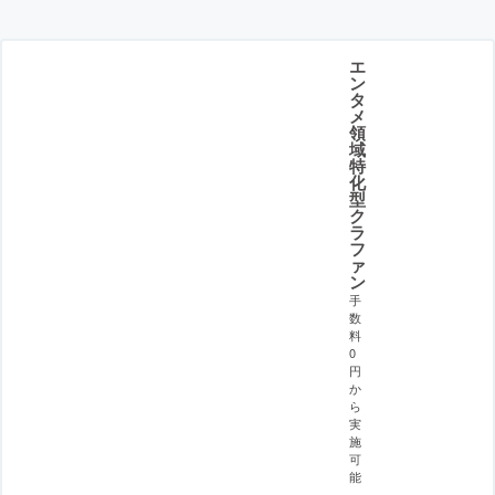
エ
ン
タ
メ
領
域
特
化
型
ク
ラ
フ
ァ
ン
手
数
料
0
円
か
ら
実
施
可
能
。