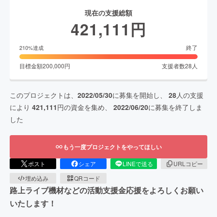
現在の支援総額
421,111
円
終了
210
%達成
目標金額
200,000
円
支援者数
28
人
このプロジェクトは、
2022/05/30
に募集を開始し、
28
人の支援
により
421,111
円の資金を集め、
2022/06/20
に募集を終了しま
した
もう一度プロジェクトをやってほしい
ポスト
シェア
LINEで送る
URLコピー
埋め込み
QRコード
路上ライブ機材などの活動支援金応援をよろしくお願い
いたします！