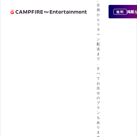
企
画
掲載
無料
か
ら
リ
タ
ー
ン
配
送
ま
で
、
す
べ
て
お
任
せ
の
プ
ラ
ン
も
あ
り
ま
す