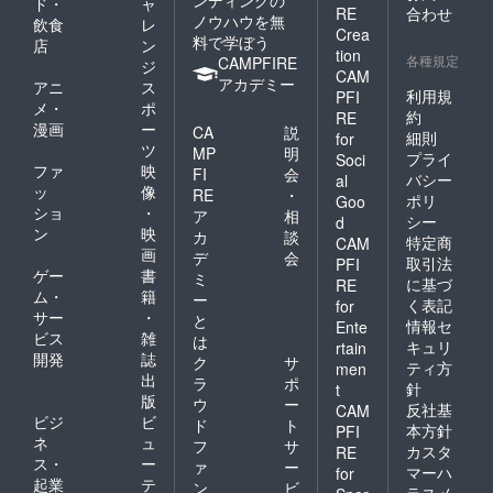
ンディングの
ド・
ャ
RE
合わせ
ノウハウを無
飲食
レ
Crea
料で学ぼう
店
ン
tion
各種規定
CAMPFIRE
ジ
CAM
アカデミー
アニ
ス
利用規
PFI
メ・
ポ
約
RE
漫画
ー
CA
説
細則
for
ツ
MP
明
プライ
Soci
ファ
映
FI
会
バシー
al
ッ
像
RE
・
ポリ
Goo
ショ
・
ア
相
シー
d
ン
映
カ
談
特定商
CAM
画
デ
会
取引法
PFI
ゲー
書
ミ
に基づ
RE
ム・
籍
ー
く表記
for
サー
・
と
情報セ
Ente
ビス
雑
は
キュリ
rtain
開発
誌
ク
サ
ティ方
men
出
ラ
ポ
針
t
版
ウ
ー
反社基
CAM
ビジ
ビ
ド
ト
本方針
PFI
ネ
ュ
フ
サ
カスタ
RE
ス・
ー
ァ
ー
マーハ
for
起業
テ
ン
ビ