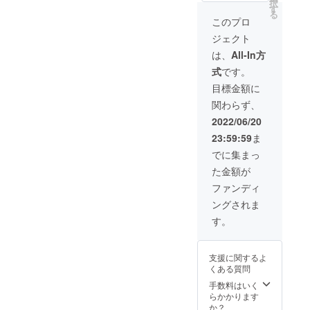
択
す
デーLIVEは、9
る
月3日（土）を予
このプロ
定しています。
ジェクト
は、
All-In方
式
です。
目標金額に
関わらず、
2022/06/20
23:59:59
ま
でに集まっ
た金額が
ファンディ
ングされま
す。
支援に関するよ
くある質問
手数料はいく
らかかります
か？