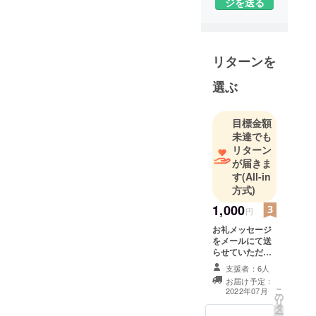
ジを送る
リターンを
選ぶ
目標金額
未達でも
リターン
が届きま
す
(All-in
方式)
1,000
円
お礼メッセージ
をメールにて送
らせていただき
ます。 （リス
支援者：6人
ナー名を必ず備
お届け予定：
考欄に記載お願
こ
2022年07月
の
い致します。）
リ
タ
ー