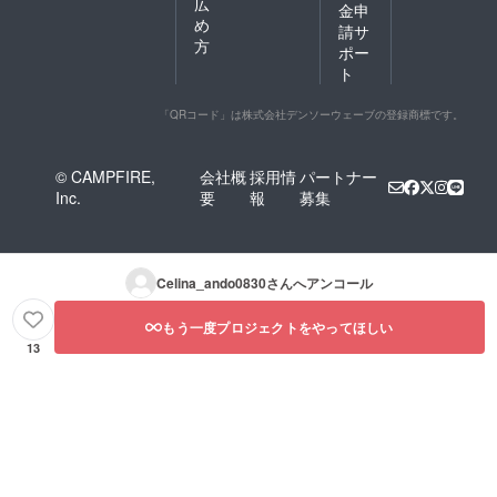
広
金申
め
請サ
方
ポー
ト
「QRコード」は株式会社デンソーウェーブの登録商標です。
© CAMPFIRE,
会社概
採用情
パートナー
Inc.
要
報
募集
Celina_ando0830
さんへアンコール
もう一度プロジェクトをやってほしい
13