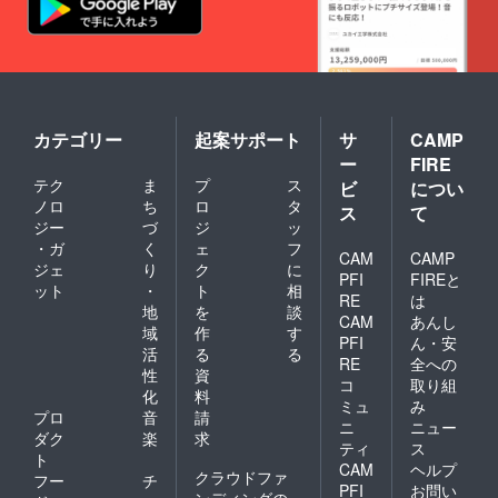
カテゴリー
起案サポート
サ
CAMP
ー
FIRE
テク
ま
プ
ス
ビ
につい
ノロ
ち
ロ
タ
ス
て
ジー
づ
ジ
ッ
・ガ
く
ェ
フ
CAM
CAMP
ジェ
り
ク
に
PFI
FIREと
ット
・
ト
相
RE
は
地
を
談
CAM
あんし
域
作
す
PFI
ん・安
活
る
る
RE
全への
性
資
コ
取り組
化
料
ミュ
み
プロ
音
請
ニ
ニュー
ダク
楽
求
ティ
ス
ト
CAM
ヘルプ
クラウドファ
フー
チ
PFI
お問い