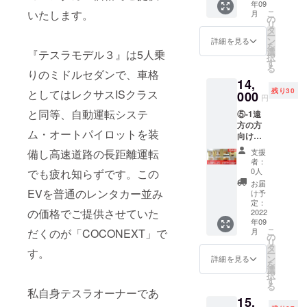
年09
へ少し
日：
した。
こ
いたします。
月
足を延
16,000
の
リ
ばして
円 ※備
タ
ー
みるの
考欄に
ン
詳細を見る
そんな車人
を
もいい
チケッ
選
『テスラモデル３』は5人乗
択
間がテスラ
かも。
ト送付
す
る
チケッ
先の名
りのミドルセダンで、車格
に出会い、
14,
ト有効
前・住
エンジンで
残り30
としてはレクサスISクラス
期限：
000
所・電
円
は出来ない
2022年
話番号
と同等、自動運転システ
⑤-1遠
9月1
を入力
トルクフル
方の方
日〜
してく
ム・オートパイロットを装
な走りに魅
向けの
2023年
ださい
プラン
2月28日
了されまし
支援
備し高速道路の長距離運転
です。
定価 平
者：
た。また、
ゲスト
日：
0人
でも疲れ知らずです。この
脱炭素社会
ハウス
18,000
お届
のドミ
円、休
EVを普通のレンタカー並み
け予
に向けて自
トリー
日：
定：
動車のEV化
の価格でご提供させていた
にお泊
2022
20,000
年09
り頂
は必要だと
円 ※備
こ
月
だくのが「COCONEXT」で
き、お
考欄に
の
思います
リ
得にお
チケッ
タ
す。
ー
が、こんな
試しい
ト送付
ン
詳細を見る
を
ただけ
先の名
楽しい走り
選
択
ます。
前・住
す
が出来れば
る
人数が
所・電
私自身テスラオーナーであ
私としては
15,
増えて
話番号