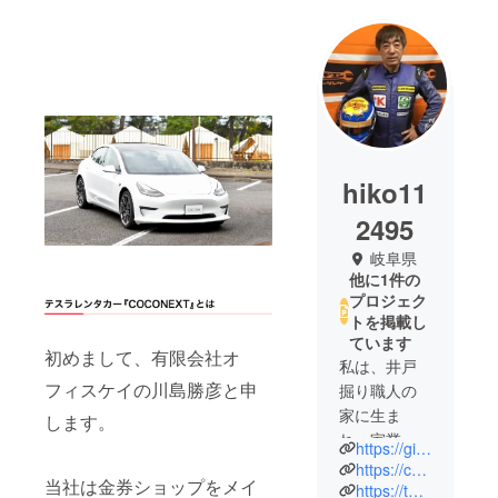
hiko11
2495
岐阜県
他に1件の
プロジェク
トを掲載し
ています
初めまして、有限会社オ
私は、井戸
フィスケイの川島勝彦と申
掘り職人の
家に生ま
します。
れ、家業を
https://gifuhashimacocone.com/
継ぎなが
https://coconext.net/
当社は金券ショップをメイ
ら、金券
https://tpzgr.com/