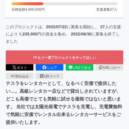
目標金額
4,000,000
円
支援者数
27
人
このプロジェクトは、
2022/07/22
に募集を開始し、
27
人の支援
により
1,235,000
円の資金を集め、
2022/08/30
に募集を終了し
ました
もう一度プロジェクトをやってほしい
ポスト
シェア
LINEで送る
URLコピー
埋め込み
QRコード
テスラをレンタカーとして、なるべく安価で提供した
い…。高級レンタカー店などで貸出しされていますが、
どこも高価でとても気軽に試せる価格ではないと思いま
す。 当社では太陽光発電でテスラを充電し、充電費無料
で気軽に安価でレンタル出来るレンタカーサービスをご
提供いたします。