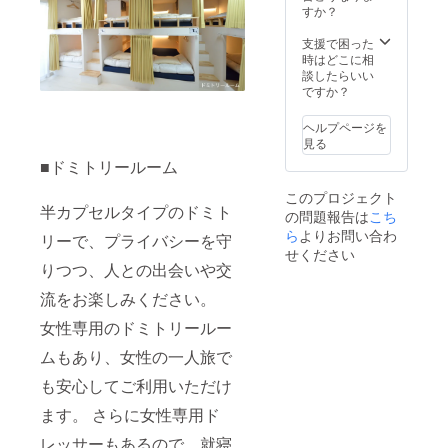
すか？
支援で困った
時はどこに相
談したらいい
ですか？
ヘルプページを
見る
■ドミトリールーム
このプロジェクト
半カプセルタイプのドミト
の問題報告は
こち
ら
よりお問い合わ
リーで、プライバシーを守
せください
りつつ、人との出会いや交
流をお楽しみください。
女性専用のドミトリールー
ムもあり、女性の一人旅で
も安心してご利用いただけ
ます。 さらに女性専用ド
レッサーもあるので、就寝