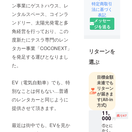
特定商取引
ショップや
ン事業にゲストハウス、レ
法に基づく
ゲストハウ
ンタルスペース、コインラ
表記
スなどの新
メッセー
ンドリー、太陽光発電と多
事業に挑戦
ジを送る
しました。
角経営を行っており、この
その中の新
度新たにテスラ専門のレン
規事業とし
タカー事業「COCONEXT」
て再生エネ
リターンを
ルギーに興
を発足する運びとなりまし
選ぶ
味を持ち太
た。
陽光発電所
を建設し、
目標金額
現在5基の発
EV（電気自動車）でも、特
未達でも
リターン
電所が稼働
別なことは何もない…普通
が届きま
中です。
のレンタカーと同じように
す
(All-in
また、家業
方式)
提供させて頂きます。
の井戸を利
11,
用した、再
残り47
000
円
生エネル
最近は街中でも、EVを見か
①とに
ギーであ
かく、