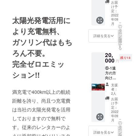
女との
走るので、
2022年
お届
お泊り
9月1
け予
決して脱炭
デート
日〜
定：
素にはなら
にも最
2022
2023年
太陽光発電活用に
年09
適で
2月28日
ないとの意
こ
月
す。ド
定価：
の
見なども有
リ
より充電無料、
ライブ
24,000
タ
ー
ります。確
途中で
円 ※備
ン
詳細を見る
を
の充電
ガソリン代はもち
考欄に
選
かに送られ
択
も経験
チケッ
す
てくる電気
る
できま
ト送付
ろん不要。
20,
す。 チ
を使えばそ
先の名
残り18
ケット
000
前・住
うかも知れ
円
完全ゼロエミッ
有効期
所・電
ませんが、
⑥-1遠
限：
話番号
ション!!
方の方
2022年
を入力
もし、太陽
向けの
9月1
してく
光発電を使
プラン
日〜
ださい
支援
です。
えばこの問
2023年
者：
満充電で400km以上の航続
ゲスト
2月28日
2人
題は解決で
ハウス
定価 平
お届
距離を誇り、尚且つ充電費
きるのでは
の人気
日：
け予
のキッ
24,000
定：
ないでしょ
は当社の太陽光発電を活用
チン付
2022
円、休
うか?
年09
きシア
日：
しておりますので無料で
こ
月
太陽光発電
ター
26,000
の
リ
ルーム
す。従来のレンタカーのよ
円 ※備
タ
を有効利用
ー
にお泊
考欄に
ン
詳細を見る
すると必ず
を
うに返却前にガソリンスタ
り頂