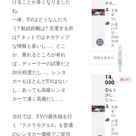
けることが多くなりました
る、地中熱
テスラ
を格安
エアコンな
ね。
支援
で試し
者：
ども開発し
たい方
一体、EVはどうなんだろ
3人
てきまし
向けの
お届
プラン
う? 航続距離は? 充電する所
た。
け予
です。
定：
は? ネットではネガティブ
京都な
2022
年09
再生エネル
ど近場
な情報も多いし…。どこ
こ
月
の観光
の
ギーが好き
リ
地への
タ
か、乗れるところが有れ
な私ですが
ー
ドライ
ン
詳細を見る
を
ブに最
実は若い頃
選
ば…ディーラーの試乗だと
択
適なプ
す
から車が大
る
ランで
20分程度だし…。レンタ
好きで、40
14,
す。 チ
残り47
カーもほとんどEVはない
ケット
000
代後半から
円
有効期
若い時の夢
し、あっても高級レンタ
②もう
限：
少し、
であった
2022年
カーで凄く高価だし…。
じっく
9月1
レースに挑
りテス
日〜
支援
戦し、鈴鹿
ラを堪
2023年
者：
能でき
2月28日
サーキット
3人
当社では、EVの最先端を行
るプラ
定価 平
お届
を中心に12
ンで
く『テスラモデル3』を普通
日：
け予
年間レース
す。高
14,000
定：
のレンタカー価格でご提供
山など
2022
円、休
活動をしま