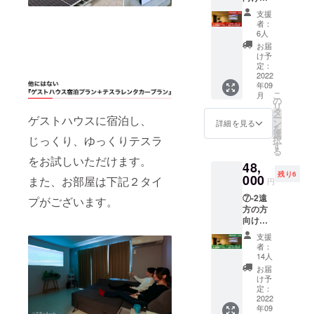
なると考え
プラン
気のお
有効期
支援
です。
部屋で
ます。
限：
者：
ゲスト
すが、
2022年
6人
また、テス
ハウス
優先的
9月1
お届
ラを自家用
の人気
にお取
日〜
け予
のキッ
りいた
定：
2023年
だけではな
チン付
2022
しま
2月28日
くレンタ
年09
きシア
す。定
定価：
こ
月
ター
カーとし
員5名ま
の
26,000
リ
ルーム
でのお
タ
円 ※備
て、またタ
ー
ゲストハウスに宿泊し、
に2泊お
部屋な
ン
考欄に
詳細を見る
を
クシーとし
泊り頂
ので、
選
チケッ
じっくり、ゆっくりテスラ
択
き、
人数が
ても太陽光
す
ト送付
る
じっく
増えて
先の名
をお試しいただけます。
発電の電気
48,
りお試
も現地
前・住
残り6
のみで運用
しいた
000
で追加
所・電
また、お部屋は下記２タイ
円
だけま
支払い
話番号
できる日が
⑦-2遠
す。な
プがございます。
でOKで
を入力
来ると確信
方の方
かなか
す。 チ
してく
向けの
予約が
しておりま
ケット
ださい
プラン
取れな
有効期
支援
す。
です。
い人気
限：
者：
ゲスト
のお部
2022年
14人
ハウス
屋です
9月1
お届
の人気
が、優
日〜
け予
のキッ
先的に
定：
2023年
チン付
2022
お取り
2月28日
年09
きシア
いたし
定価：