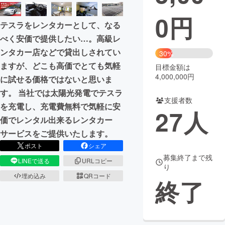
0
円
まちづくり・地域活性化
テスラをレンタカーとして、なる
べく安価で提供したい…。高級レ
CAMPFIRE for Social Good
CAMPFIRE Creation
ンタカー店などで貸出しされてい
30%
CAMPFIREふるさと納税
machi-ya
コミュニティ
ますが、どこも高価でとても気軽
目標金額は
4,000,000円
に試せる価格ではないと思いま
す。 当社では太陽光発電でテスラ
支援者数
を充電し、充電費無料で気軽に安
27
人
価でレンタル出来るレンタカー
サービスをご提供いたします。
ポスト
シェア
募集終了まで残
LINEで送る
URLコピー
り
埋め込み
QRコード
終了