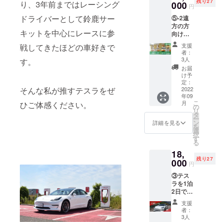
残り27
も現地
り、3年前まではレーシング
000
を入力
EV化は大賛
円
で追加
してく
成で、広く
ドライバーとして鈴鹿サー
⑤-2遠
支払い
ださい
方の方
可能で
世の中に啓
キットを中心にレースに参
向けの
す。 チ
蒙したいと
プラン
ケット
支援
戦してきたほどの車好きで
思います。
です。
有効期
者：
ゲスト
限：
3人
す。
ハウス
2022年
お届
その一歩と
のドミ
9月1
け予
トリー
なるのが、
日〜
定：
にお泊
2022
そんな私が推すテスラをぜ
2023年
テスラのレ
年09
り頂
2月28日
こ
月
ンタカー事
ひご体感ください。
き、お
定価：
の
リ
得にお
21,000
業です。一
タ
ー
試しい
円 ※備
ン
詳細を見る
人でも多く
を
ただけ
考欄に
選
択
の方にテス
ます。
チケッ
す
る
人数が
ト送付
ラを体感し
18,
増えて
先の名
て頂きた
残り27
も現地
000
前・住
円
で追加
い。そし
所・電
③テス
支払い
話番号
て、そのEV
ラを1泊
可能で
を入力
についても
2日で試
す。 チ
してく
せるプ
ケット
ださい
火力発電な
支援
ランで
有効期
者：
どの電気で
す。彼
限：
3人