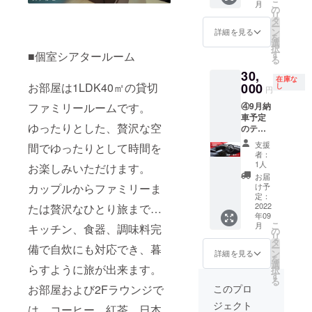
こ
月
ター
ます。
の
32,000
リ
ルーム
定員5名
タ
円 ※備
ー
に2泊お
までの
ン
考欄に
詳細を見る
を
泊り頂
お部屋
選
チケッ
択
き、
なの
す
ト送付
■個室シアタールーム
る
じっく
で、人
先の名
30,
りお試
数が増
前・住
在庫な
しいた
000
お部屋は1LDK40㎡の貸切
えても
し
所・電
円
だけま
現地で
話番号
④9月納
ファミリールームです。
す。な
追加支
を入力
車予定
かなか
払いで
してく
ゆったりとした、贅沢な空
のテス
予約が
OKで
ださい
ラ モ
取れな
す。 チ
支援
間でゆったりとして時間を
デル3を
い人気
ケット
者：
新車の
のお部
有効期
1人
お楽しみいただけます。
状態で
屋です
限：
お届
お試し
が、優
2022年
け予
カップルからファミリーま
いただ
先的に
定：
9月1
けるプ
2022
たは贅沢なひとり旅まで…
お取り
日〜
年09
ランで
いたし
2023年
こ
月
キッチン、食器、調味料完
す。 チ
ます。
の
2月28日
リ
ケット
定員5名
タ
定価：
ー
備で自炊にも対応でき、暮
有効期
までの
ン
52,000
詳細を見る
を
限：
お部屋
選
円 ※備
らすように旅が出来ます。
択
2022年
なの
す
考欄に
る
9月1
で、人
チケッ
このプロ
お部屋および2Fラウンジで
日〜
数が増
ト送付
ジェクト
2022年
えても
は、コーヒー、紅茶、日本
先の名