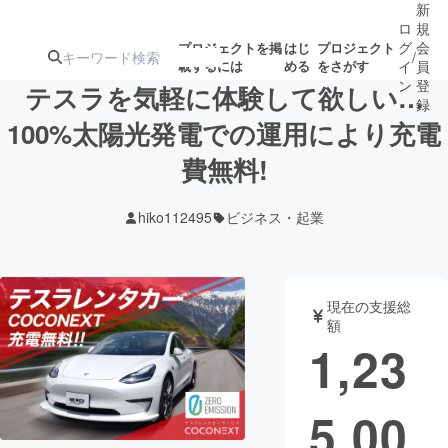
新
ロ
規
グ
会
プロジェクトを掲
はじ
プロジェクト
/
載するには
める
をさがす
イ
員
ン
登
テスラを気軽に体験して欲しい…
録
100%太陽光発電での運用により充電
費無料!
人気のプロ
注目のリ
注目の新着プロ
募集終了が近いプ
もうすぐ公開
ジェクト
ターン
ジェクト
ロジェクト
されます
hiko112495
ビジネス・起業
アート・写真
音楽
現在の支援総
テクノロジー・ガジェット
ゲーム・サ
額
1,23
映像・映画
書籍・雑誌
5,00
ビジネス・起業
チャレンジ