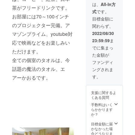
9月15日
現地で
前・住
は、
All-In方
茶がフリードリンクです。
※備考欄
追加支
所・電
式
です。
にチ
払いで
話番号
お部屋には70～100インチ
ケット
OKで
を入力
目標金額に
送付先
す。 チ
してく
のプロジェクター完備。ア
関わらず、
の名
ケット
ださい
前・住
有効期
2022/08/30
マゾンプライム、youtube対
所・電
限：
23:59:59
ま
話番号
2022年
応で映画などをお楽しみい
を入力
9月1
でに集まっ
してく
ただけます。
日〜
た金額が
ださい
2023年
全ての個室のタオルは、今
2月28日
ファンディ
定価：
話題の魔法のタオル、エ
ングされま
64,000
円 ※備
す。
アーかおるです。
考欄に
チケッ
ト送付
支援に関するよ
先の名
くある質問
前・住
所・電
手数料はいく
話番号
らかかります
を入力
か？
してく
ださい
目標金額に届
かなかった場
合どうなりま