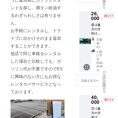
チケッ
選
択
き、お
蓄電池が必
ト送付
す
ンドを探し、満タン給油す
る
試しい
先の名
要になって
26,
ただけ
前・住
るわずらわしさは有りませ
きます。今
残り17
ます。
000
所・電
円
なかな
話番号
は蓄電池も
ん。
⑥-2遠
か予約
を入力
高価で採算
方の方
が取れ
お手軽にレンタルし、ドラ
してく
向けの
が取りにく
ない人
ださい
プラン
イブに出かけそのまま返却
気のお
いのです
支援
です。
部屋で
者：
が、弊社で
することができます。
ゲスト
すが、
3人
ハウス
優先的
は中古の
お届
他店で同じ車格をレンタル
の人気
にお取
け予
リーフを蓄
のキッ
りいた
定：
した場合と比較しても、ガ
電池代わり
チン付
2022
しま
年09
きシア
す。定
に利用する
ソリン代が不要ですのでEV
こ
月
ター
員5名ま
の
計画をして
リ
ルーム
に興味のない方にもお得な
でのお
タ
ー
にお泊
います。そ
部屋な
ン
詳細を見る
を
レンタカーサービスとなっ
り頂
ので、
選
れにより、
択
き、お
人数が
す
る
ております。
安価にテス
試しい
増えて
40,
ただけ
も現地
ラを太陽光
残り14
ます。
000
で追加
円
発電だけで
なかな
支払い
⑦-1遠
走らせるこ
か予約
でOKで
方の方
が取れ
す。 チ
とが可能に
向けの
ない人
ケット