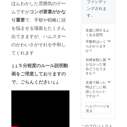
ファンディ
ほんわかした雰囲気のゲー
ングされま
ムですが
コンボ要素がかな
す。
り重要
で、手順や戦略に頭
を悩ませる場面もたくさん
支援に関するよ
くある質問
出てきますが、ハムスター
手数料はいく
のかわいさがそれを中和し
らかかります
か？
てくれます
目標金額に届
かなかった場
↓↓５分程度のルール説明動
合どうなりま
画をご用意しておりますの
すか？
で、ごらんください↓↓
支援で困った
時はどこに相
談したらいい
ですか？
ヘルプページを
見る
このプロジェクト