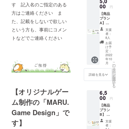
5,0
す 記入名のご指定のある
00
円
方はご連絡ください ま
【商品
プラン
た、記載をしないで欲しい
A】
カード
という方も、事前にコメン
支援
ゲーム
者：
『HAM-
トなどでご連絡ください
8人
LOG』
お届
１個
け予
混ぜて
定：
遊べ
2022
年10
る！特
こ
月
別な
の
リ
カー
タ
ー
ド ３
ン
詳細を見る
を
種セッ
選
択
ト（非
す
る
売品）
【オリジナルゲー
6,5
ハムス
ターの
00
円
ム制作の「MARU.
名刺
【商品
ランダ
プラン
Game Design」で
ムで３
B】 拡
枚（非
張
売品）
す】
支援
『HAM-
者：
LOG
3人