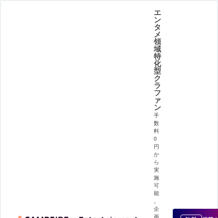
エ
ン
タ
メ
領
域
特
化
型
ク
ラ
フ
ァ
ン
手
数
料
0
円
か
ら
実
施
可
能
。
企
画