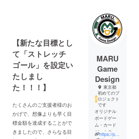
【新たな目標とし
て「ストレッチ
MARU
ゴール」を設定い
Game
たしまし
Design
た！！！】
東京都
初めてのプ
ロジェクト
たくさんのご支援者様のお
です
オリジナル
かげで、想像よりも早く目
ボードゲー
標金額を達成することがで
ム・カード
きましたので、さらなる目
ゲームの制
https://poimochi3459.wixsite.com/my-site-1
作を行なっ