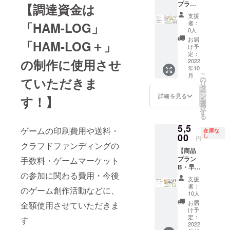
プラ
を「第
【調達資金は
ン】
３候
支援
【セッ
補」ま
者：
「HAM-LOG」
トプラ
でご記
0人
ン】の
入くだ
お届
「HAM-LOG＋」
内容×３
さい。
け予
A4クリ
詳細の
定：
の制作に使用させ
アファ
2022
やりと
年10
イル
りは別
こ
月
３枚
途メー
の
ていただきま
リ
ルに
タ
ー
て。
ン
詳細を見る
す！】
を
選
択
す
る
5,5
ゲームの印刷費用や送料・
在庫な
00
し
円
クラフドファンディングの
【商品
プラン
手数料・ゲームマーケット
B・早
の参加に関わる費用・今後
割】 拡
支援
張
者：
のゲーム創作活動などに、
『HAM-
10人
LOG
お届
全額使用させていただきま
＋』
け予
１
定：
す
個 ※
2022