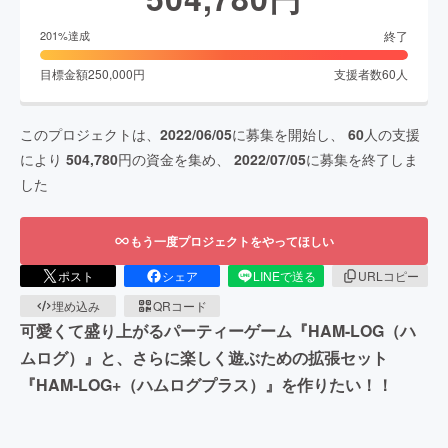
終了
201
%達成
目標金額
250,000
円
支援者数
60
人
このプロジェクトは、
2022/06/05
に募集を開始し、
60
人の支援
により
504,780
円の資金を集め、
2022/07/05
に募集を終了しま
した
もう一度プロジェクトをやってほしい
ポスト
シェア
LINEで送る
URLコピー
埋め込み
QRコード
可愛くて盛り上がるパーティーゲーム『HAM-LOG（ハ
ムログ）』と、さらに楽しく遊ぶための拡張セット
『HAM-LOG+（ハムログプラス）』を作りたい！！