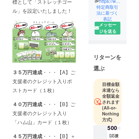
https://www.youtube.com/channel/UCWLwW85x4TfP7m39kLhSUBw
標として「ストレッチゴー
ている
特定商取引
ル」を設定いたしました！
法に基づく
MARU.
表記
Game
メッセー
Design で
ジを送る
す。コンセ
プトは『気
軽に・誰で
も・楽し
リターンを
く』。
選ぶ
３５万円達成
・・・【A】ご
「ゲーム
支援者のクレジット入りポ
マーケット
目標金額
２０２２
ストカード（１枚）
未達なら
春」に初出
全額返金
されます
展して、
４０万円達成
・・・【B】ご
(All-or-
カードゲー
支援者のクレジット入り
Nothing
ム
方式)
「ハム山」カード（１枚）
「DRESSLIF
500
円
E（ドレスラ
４５万円達成
・・・【B】＋
【応援
イフ）」