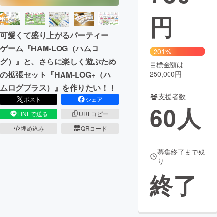
円
まちづくり・地域活性化
可愛くて盛り上がるパーティー
ゲーム『HAM-LOG（ハムロ
CAMPFIRE for Social Good
CAMPFIRE Creation
201%
グ）』と、さらに楽しく遊ぶため
CAMPFIREふるさと納税
machi-ya
コミュニティ
目標金額は
の拡張セット『HAM-LOG+（ハ
250,000円
ムログプラス）』を作りたい！！
支援者数
ポスト
シェア
60
人
LINEで送る
URLコピー
埋め込み
QRコード
募集終了まで残
り
終了