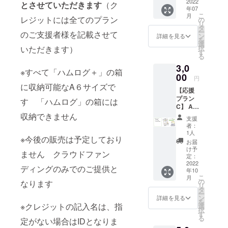
で５種
2022
とさせていただきます
（ク
年07
こ
月
レジットには全てのプラン
の
リ
タ
ー
のご支援者様を記載させて
ン
詳細を見る
を
選
択
いただきます）
す
る
3,0
※すべて「ハムログ＋」の箱
00
円
に収納可能なA６サイズで
【応援
プラン
す 「ハムログ」の箱には
C】 A4
クリア
収納できません
支援
ファイ
者：
ル １
1人
※今後の販売は予定しており
枚 ハム
お届
スター
け予
ません クラウドファン
の名
定：
刺 ラ
2022
ディングのみでのご提供と
年10
ンダム
こ
月
で３枚
の
なります
リ
（非売
タ
ー
品）
ン
詳細を見る
を
※クレジットの記入名は、指
選
択
す
る
定がない場合はIDとなりま