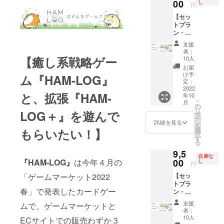
売品）
00
し
円
ハムス
【セッ
ターの
トプラ
名刺
ン・早
全種１
割】
０枚
支援
『HAM-
（非売
者：
LOG』
品）
【癒し系戦略ゲー
10人
１個
お届
『HAM-
け予
ム『HAM-LOG』
LOG
定：
＋』１
2022
と、拡張『HAM-
年10
個 混ぜ
こ
月
て遊べ
の
リ
LOG＋』を遊んで
る！特
タ
ー
別な
ン
詳細を見る
を
カー
選
もらいたい！】
択
ド ３
す
る
種セッ
9,5
ト（非
在庫な
売品）
00
『HAM-LOG』
は今年４月の
し
円
ハムス
【セッ
「ゲームマーケット2022
ターの
トプラ
名刺
春」で発表したカードゲー
ン・早
全種１
割】
０枚
支援
ムで、ゲームマーケットと
追加分
（非売
者：
『HAM-
品）
10人
ECサイトでの販売わずか３
LOG』