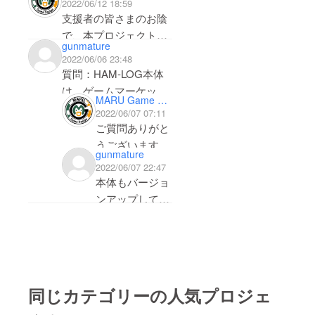
2022/06/12 18:59
支援者の皆さまのお陰
で、本プロジェクトを
gunmature
無事達成する事ができ
2022/06/06 23:48
ました！！ありがとう
質問：HAM-LOG本体
ございます！！✨
は、ゲームマーケット
MARU Game Design
2022春で頒布したもの
2022/06/07 07:11
暖かい応援コメントや
と同じ版と考えて良い
ご質問ありがと
期待に溢れるコメント
でしょうか？
うございます！
に応えられるような良
gunmature
2022/06/07 22:47
い商品を作りますの
「ゲームマー
本体もバージョ
で、楽しみにしていて
ケット2022春」
ンアップしてい
下さい！！
にて発表したハ
るのですね。
ムログと基本的
回答ありがとう
期間はまだ20日ほど
には同じもので
ございます！
残っておりますので、
すが、ゲームバ
ストレッチゴールの設
ランスなどを加
定なども検討しており
同じカテゴリーの人気プロジェ
味して一部の
ます！
「カード効果」