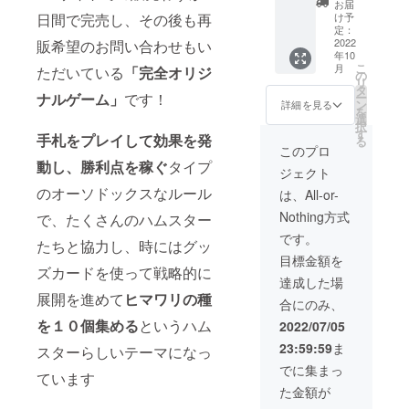
お届
１個
け予
日間で完売し、その後も再
『HAM-
定：
LOG
2022
販希望のお問い合わせもい
年10
＋』１
こ
月
ただいている
「完全オリジ
個 混ぜ
の
リ
て遊べ
タ
ー
ナルゲーム」
です！
る！特
ン
詳細を見る
を
別な
選
択
カー
す
手札をプレイして効果を発
る
ド ３
このプロ
種セッ
動し、勝利点を稼ぐ
タイプ
ジェクト
ト（非
売品）
のオーソドックスなルール
は、All-or-
ハムス
Nothing方式
で、たくさんのハムスター
ターの
名刺
です。
たちと協力し、時にはグッ
全種１
目標金額を
０枚
ズカードを使って戦略的に
（非売
達成した場
品）
展開を進めて
ヒマワリの種
合にのみ、
を１０個集める
というハム
2022/07/05
23:59:59
ま
スターらしいテーマになっ
でに集まっ
ています
た金額が