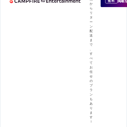
掲載
無料
か
ら
リ
タ
ー
ン
配
送
ま
で
、
す
べ
て
お
任
せ
の
プ
ラ
ン
も
あ
り
ま
す
！