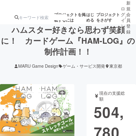
新
ロ
規
グ
会
プロジェクトを掲
はじ
プロジェクト
/
載するには
める
をさがす
イ
員
ン
登
ハムスター好きなら思わず笑顔
録
に！ カードゲーム『HAM-LOG』の
制作計画！！
人気のプロ
注目のリ
注目の新着プロ
募集終了が近いプ
もうすぐ公開
ジェクト
ターン
ジェクト
ロジェクト
されます
MARU Game Design
ゲーム・サービス開発
東京都
アート・写真
音楽
現在の支援総
テクノロジー・ガジェット
ゲーム・サ
額
504,
映像・映画
書籍・雑誌
780
ビジネス・起業
チャレンジ