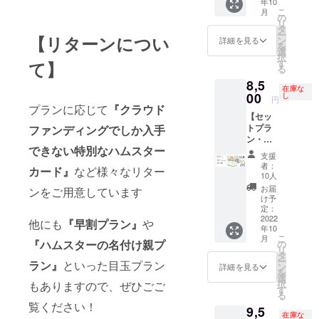
年10
単品で
こ
月
は遊べ
の
リ
ません
タ
ー
混ぜて
【リターンについ
ン
詳細を見る
を
遊べ
選
択
る！特
す
て】
る
別な
8,5
カー
在庫な
ド ３
00
し
円
種セッ
プランに応じて
『クラウド
【セッ
ト（非
トプラ
ファンディングでしか入手
売品）
ン・超
ハムス
できない特別なハムスター
早割】
ターの
支援
『HAM-
名刺
者：
カード』
など様々なリター
LOG』
ランダ
10人
１個
ムで３
お届
ンをご用意しています
『HAM-
枚（非
け予
LOG
売品）
定：
＋』１
2022
他にも
『早割プラン』
や
年10
個 混ぜ
こ
月
て遊べ
『ハムスターの名付け親プ
の
リ
る！特
タ
ー
ラン』
といった目玉プラン
別な
ン
詳細を見る
を
カー
選
択
もありますので、ぜひごご
ド ３
す
る
種セッ
覧ください！
9,5
ト（非
在庫な