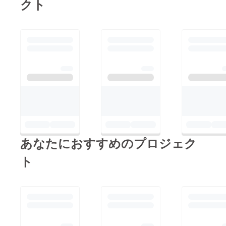
クト
引き続き情報をご確認
に調整を入れた
いただけますと幸いで
「新版」となり
す🐹
ます。やや使い
にくかったカー
ドを使いやすく
することで、手
札の偏りによる
ストレスを解消
することを目的
としておりま
す。
あなたにおすすめのプロジェク
ゲームに直接関
ト
係しませんが、
パッケージをエ
ンボス加工に変
更し、カードの
テキストのフォ