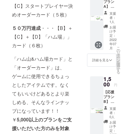
プラン
「HAM-
【C】スタートプレイヤー決
A】 ハ
LOG（ハム
ムス
支援
めオーダーカード（５枚）
ターの
ログ）」を
者：
名刺
1人
販売し、あ
デー
お届
５０万円達成
・・・【B】＋
りがたいこ
タ ラ
け予
ンダム
定：
【C】＋【D】「ハム場」」
とに好評の
で１種
2022
声を多数い
年07
カード（６枚）
こ
月
ただいてい
の
リ
タ
ます。
ー
「ハム山&ハム場カード」と
ン
詳細を見る
を
選
「オーダーカード」は、
択
今後もカー
す
る
ゲームに使用できるちょっ
ドゲームの
1,5
開発を中心
00
としたアイテムです。なく
円
に活動を続
【応援
てもいいけどあるとより楽
けていきま
プラン
B】 ハ
しめる、そんなラインナッ
す。
ムス
支援
プになっています！！
ターの
者：
名刺
0人
￥
5,000以上のプランをご支
デー
お届
タ ラ
け予
援いただいた方のみを対象
ンダム
定：