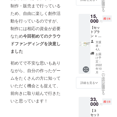
を
ド ３
選
制作・販売まで行っている
択
種セッ
す
る
ト（非
ため、自由に楽しく創作活
15,
売品）
残り6
ハムス
000
動を行っているのですが、
円
ターの
【セッ
制作には相応の資金が必要
名刺
トプラ
全種１
なため
今回初めてのクラウ
ン ＋ 名
０枚
付け親
（非売
支援
ドファンディングを決意し
権】
品）
者：
【セッ
4人
ました
トプラ
お届
ン】の
け予
内容に
定：
初めてで不安な思いもあり
加え、
2022
年10
ハムス
ながら、自分の作ったゲー
こ
月
ターに
の
リ
ムをたくさんの方に知って
名前を
タ
ー
つける
ン
詳細を見る
を
いただく機会とも捉えて、
権利 ※
選
択
ご支援
す
前向きに取り組んで行きた
る
いただ
33,
く際
いと思っています！
残り5
に、備
000
円
考欄に
【３
つけた
セット
い名前