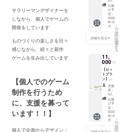
＋』
お届
１
サラリーマンデザイナーを
け予
個 ※
定：
単品で
2022
しながら、個人でゲームの
年10
は遊べ
こ
月
開発をしています
ません
の
リ
混ぜて
タ
ー
遊べ
ン
詳細を見る
ものづくりの楽しさを日々
を
る！特
選
択
別な
す
感じながら、続々と新作
る
カー
11,
ド ３
ゲームを生み出しています
種セッ
000
円
ト（非
【セッ
売品）
トプラ
ハムス
ン】
【個人でのゲーム
ターの
『HAM-
名刺
支援
LOG』
ランダ
制作を行うため
者：
１個
ムで３
4人
『HAM-
枚（非
お届
に、支援を募って
LOG
売品）
け予
＋』１
定：
います！！】
個 混ぜ
2022
年10
て遊べ
こ
月
る！特
の
リ
別な
タ
ー
個人で企画からデザイン・
カー
ン
詳細を見る