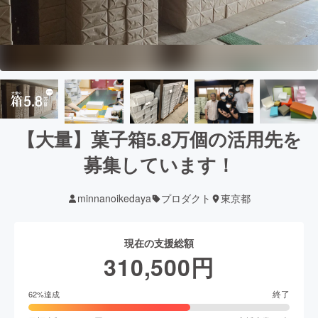
【大量】菓子箱5.8万個の活用先を
募集しています！
minnanoikedaya
プロダクト
東京都
現在の支援総額
310,500
円
終了
62
%達成