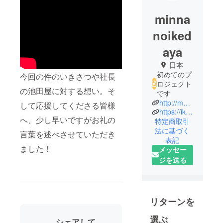
minna
noiked
aya
日本
初めてのプ
今回の件のいきさつや社長
ロジェクト
の池田屋に対する想い。そ
です
http://myfg.jp/ikedaya/
して応援してくださる皆様
https://ikedaya8583.official.ec/
へ、少し早いですがお礼の
特定商取引
法に基づく
言葉を述べさせていただき
表記
ました！
メッセー
ジを送る
リターンを
選ぶ
シェアして