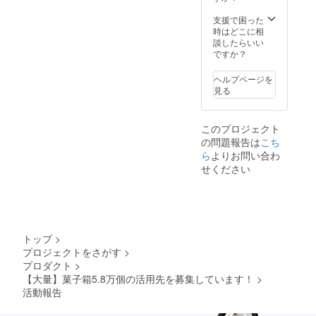
甜菜
糖、卵
支援で困った
白、小
時はどこに相
麦粉、
談したらいい
トレハ
ですか？
ロー
ス、
ヘルプページを
コーン
見る
スター
チ、は
ちみ
このプロジェクト
つ、乾
の問題報告は
こち
燥卵
白、フ
ら
よりお問い合わ
ルール
せください
ドセル
お礼の
お手紙
も同封
させて
いただ
トップ
>
きま
プロジェクトをさがす
>
す。
プロダクト
>
【大量】菓子箱5.8万個の活用先を募集しています！
>
活動報告