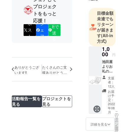
プロジェク
トをもっと
目標金額
未達でも
応援！
LIN
ポ
シ
リターン
Eで
ス
ェ
が届きま
送
す
(All-in
ト
ア
る
方式)
1,0
00
円
池田屋
よりお
ありがとうござ
たくさんのご支
礼のお
います‼︎
援ありがとうご
手紙を
ざいました！
支援
お送り
者：
いたし
12人
ます。
お届
け予
活動報告一覧を
プロジェクトを
定：
見る
見る
2022
年08
こ
月
の
リ
タ
ー
ン
詳細を見る
を
選
択