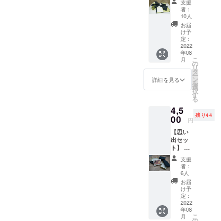
支援
級感の
切られ
者：
ある和
ている
10人
紙で仕
箱のみ
お届
上げた
２つ
け予
化粧箱
入って
定：
がお得
2022
いま
年08
な10個
す。 お
こ
月
セット
礼のお
の
リ
になっ
手紙も
タ
ー
ていま
同封さ
ン
詳細を見る
を
す。 大
せてい
選
択
から小
ただき
す
る
サイズ
ます。
4,5
の箱が
残り44
セット
00
円
になっ
【思い
てお
出セッ
り、用
ト】 同
途に合
じサイ
わせて
支援
ズの箱
様々な
者：
６つの
使い方
6人
セット
ができ
お届
です。
ます。
け予
うち１
内容物
定：
つには
2022
・A
年08
写真を
180×60
こ
月
印刷で
・B
の