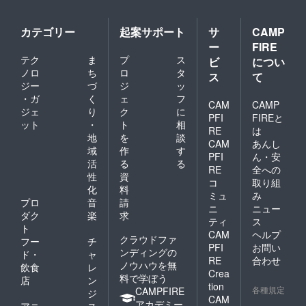
カテゴリー
起案サポート
サ
CAMP
ー
FIRE
テク
ま
プ
ス
ビ
につい
ノロ
ち
ロ
タ
ス
て
ジー
づ
ジ
ッ
・ガ
く
ェ
フ
CAM
CAMP
ジェ
り
ク
に
PFI
FIREと
ット
・
ト
相
RE
は
地
を
談
CAM
あんし
域
作
す
PFI
ん・安
活
る
る
RE
全への
性
資
コ
取り組
化
料
ミュ
み
プロ
音
請
ニ
ニュー
ダク
楽
求
ティ
ス
ト
CAM
ヘルプ
クラウドファ
フー
チ
PFI
お問い
ンディングの
ド・
ャ
RE
合わせ
ノウハウを無
飲食
レ
Crea
料で学ぼう
店
ン
tion
各種規定
CAMPFIRE
ジ
CAM
アカデミー
アニ
ス