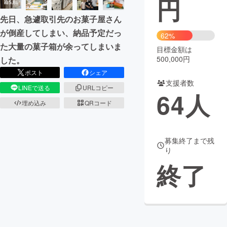
円
先日、急遽取引先のお菓子屋さん
まちづくり・地域活性化
が倒産してしまい、納品予定だっ
62%
た大量の菓子箱が余ってしまいま
目標金額は
CAMPFIRE for Social Good
CAMPFIRE Creation
500,000円
した。
CAMPFIREふるさと納税
machi-ya
コミュニティ
ポスト
シェア
支援者数
LINEで送る
URLコピー
64
人
埋め込み
QRコード
募集終了まで残
り
終了