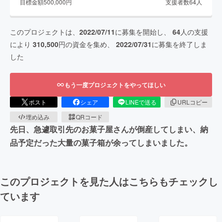
目標金額
500,000
円
支援者数
64
人
このプロジェクトは、
2022/07/11
に募集を開始し、
64
人の支援
により
310,500
円の資金を集め、
2022/07/31
に募集を終了しま
した
もう一度プロジェクトをやってほしい
ポスト
シェア
LINEで送る
URLコピー
埋め込み
QRコード
先日、急遽取引先のお菓子屋さんが倒産してしまい、納
品予定だった大量の菓子箱が余ってしまいました。
このプロジェクトを見た人はこちらもチェックし
ています