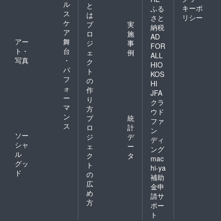
ル
と
キーポ
ふる
ス
は
リシー
さと
ケ
プ
実
納税
ア
ロ
施
AD
アー
舞
ジ
事
FOR
ト・
台
ェ
例
ALL
写真
・
ク
HIO
パ
ト
KOS
フ
の
HI
ォ
作
JFA
ー
り
クラ
マ
方
ウド
ン
プ
統
ファ
ス
ロ
計
ン
ソー
ジ
デ
ディ
シャ
ェ
ー
ング
ル
ク
タ
mac
グッ
ト
hi-ya
ド
の
補助
広
金申
め
請サ
方
ポー
ト