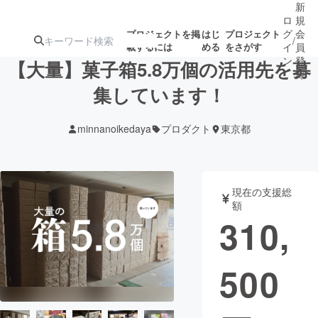
新
ロ
規
グ
会
プロジェクトを掲
はじ
プロジェクト
/
載するには
める
をさがす
イ
員
ン
登
【大量】菓子箱5.8万個の活用先を募
録
集しています！
人気のプロ
注目のリ
注目の新着プロ
募集終了が近いプ
もうすぐ公開
minnanoikedaya
プロダクト
東京都
ジェクト
ターン
ジェクト
ロジェクト
されます
アート・写真
音楽
現在の支援総
額
310,
テクノロジー・ガジェット
ゲーム・サ
500
映像・映画
書籍・雑誌
ビジネス・起業
チャレンジ