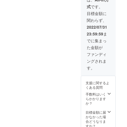
シェ」
同封さ
ど入る
式
です。
のセッ
せてい
大きさ
トで
ただき
です。
目標金額に
す。 原
ます。
※高さは
関わらず、
材料：
共通で
白ゴマ
35です
2022/07/31
のボー
お礼の
23:59:59
ま
ロ 白胡
お手紙
麻、コ
も同封
でに集まっ
コナッ
させて
た金額が
ツオイ
いただ
ル、小
きま
ファンディ
麦、甜
す。
ングされま
菜糖、
塩 原材
す。
料：悪
魔の
フィナ
支援に関するよ
ンシェ
くある質問
発酵バ
ター(フ
手数料はいく
ランス
らかかります
産)、
か？
アーモ
ンドパ
目標金額に届
ウダー
かなかった場
(スペイ
合どうなりま
ン産)、
すか？