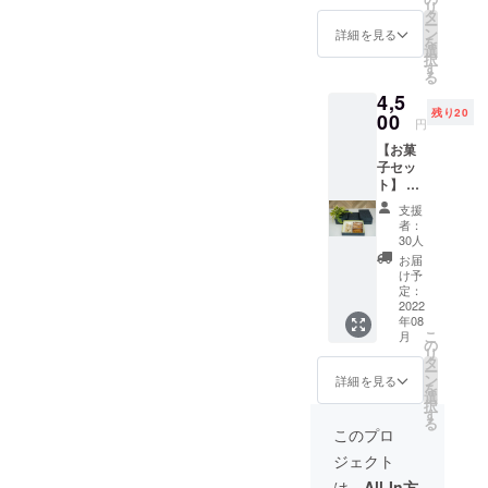
リ
きま
150×12
タ
ー
す。 思
0 ※２
ン
詳細を見る
を
い出に
個 ・
選
択
残る最
C
す
る
高の一
180×12
4,5
枚を箱
0 ※２
残り20
にして
00
個 ・
円
残して
D
【お菓
みませ
240×12
子セッ
ん
0 ・E
ト】 同
か？！
300×12
じサイ
プレゼ
0 ・F
支援
ズの箱6
ントに
240×24
者：
つの
もオス
0 ※Fの
30人
セット
スメで
みBook
お届
です。※
す！ ※
型の見
け予
うち一
ご購入
定：
開き仕
つにお
2022
後に写
様に
年08
菓子が
真をい
なって
こ
月
入って
ただ
の
おりま
リ
います
き、印
タ
す。 ・
ー
「白ゴ
刷して
ン
G
詳細を見る
を
マの
からお
選
300×24
択
ボー
送りい
す
0 ※２
る
ロ」と
たしま
個、A4
このプロ
「悪魔
す。 お
サイズ
ジェクト
のフィ
礼のお
の紙が
ナン
手紙も
ちょう
は、
All-In方