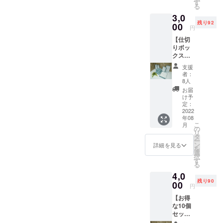
す
る
3,0
残り92
00
円
【仕切
りボッ
クス
セッ
支援
ト】 ４
者：
種類の
8人
箱が
お届
入って
け予
おりそ
定：
れぞれ
2022
年08
8,12,15,
こ
月
20に仕
の
リ
切られ
タ
ー
ていま
ン
詳細を見る
を
す。 仕
選
択
切りは
す
る
取り外
4,0
し可能
残り90
で自由
00
円
に切る
【お得
ことも
な10個
できま
セッ
す！ ※8
ト】 高
つに仕