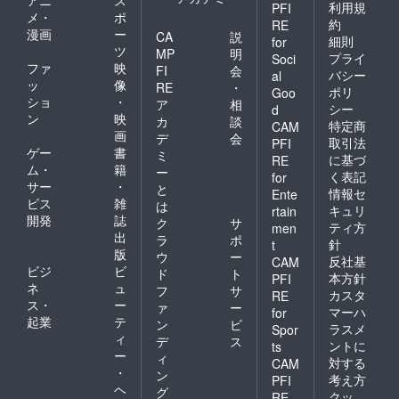
利用規
PFI
メ・
ポ
約
RE
漫画
ー
CA
説
細則
for
ツ
MP
明
プライ
Soci
ファ
映
FI
会
バシー
al
ッ
像
RE
・
ポリ
Goo
ショ
・
ア
相
シー
d
ン
映
カ
談
特定商
CAM
画
デ
会
取引法
PFI
ゲー
書
ミ
に基づ
RE
ム・
籍
ー
く表記
for
サー
・
と
情報セ
Ente
ビス
雑
は
キュリ
rtain
開発
誌
ク
サ
ティ方
men
出
ラ
ポ
針
t
版
ウ
ー
反社基
CAM
ビジ
ビ
ド
ト
本方針
PFI
ネ
ュ
フ
サ
カスタ
RE
ス・
ー
ァ
ー
マーハ
for
起業
テ
ン
ビ
ラスメ
Spor
ィ
デ
ス
ントに
ts
ー
ィ
対する
CAM
・
ン
考え方
PFI
ヘ
グ
クッ
RE