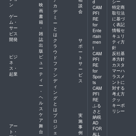
シー
d
ン
映
カ
談
特定商
CAM
画
デ
会
取引法
PFI
ゲー
書
ミ
に基づ
RE
ム・
籍
ー
く表記
for
サー
・
と
情報セ
Ente
ビス
雑
は
キュリ
rtain
開発
誌
ク
サ
ティ方
men
出
ラ
ポ
針
t
版
ウ
ー
反社基
CAM
ビジ
ビ
ド
ト
本方針
PFI
ネ
ュ
フ
サ
カスタ
RE
ス・
ー
ァ
ー
マーハ
for
起業
テ
ン
ビ
ラスメ
Spor
ィ
デ
ス
ントに
ts
ー
ィ
対する
CAM
・
ン
考え方
PFI
ヘ
グ
クッ
RE
ル
と
キーポ
ふる
ス
は
リシー
さと
ケ
プ
実
納税
ア
ロ
施
AD
アー
舞
ジ
事
FOR
ト・
台
ェ
例
ALL