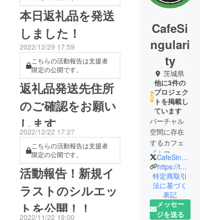
本日返礼品を発送
CafeSi
しました！
ngulari
2022/12/29 17:59
ty
こちらの活動報告は支援者
限定の公開です。
茨城県
他に3件の
返礼品発送先住所
プロジェク
トを掲載し
のご確認をお願い
ています
します
バーチャル
空間に存在
2022/12/22 17:27
するカフェ
こちらの活動報告は支援者
『カフェシ
限定の公開です。
CafeSingulier
ンギュリ
https://twitter.com/CafeSingulier
活動報告！新規イ
ア』の公式
特定商取引
法に基づく
アカウント
ラストのシルエッ
表記
です！現在
メッセー
トを公開！！
４名の
ジを送る
2022/11/22 19:00
VTuberが所