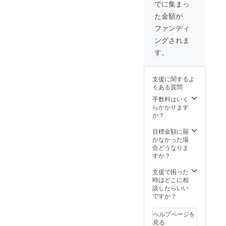
イン&
でに集まっ
メッ
た金額が
セージ
つき)1
ファンディ
枚 をお
ングされま
届けし
ます。
す。
支援に関するよ
くある質問
手数料はいく
らかかります
か？
目標金額に届
かなかった場
合どうなりま
すか？
支援で困った
時はどこに相
談したらいい
ですか？
ヘルプページを
見る