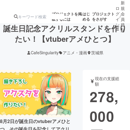
新
ロ
規
グ
会
プロジェクトを掲
はじ
プロジェクト
/
載するには
める
をさがす
イ
員
ン
登
誕生日記念アクリルスタンドを作り
録
たい！【vtuberアメひとつ】
人気のプロ
注目のリ
注目の新着プロ
募集終了が近いプ
もうすぐ公開
CafeSingularity
アニメ・漫画
茨城県
ジェクト
ターン
ジェクト
ロジェクト
されます
アート・写真
音楽
現在の支援総
額
278,
テクノロジー・ガジェット
ゲーム・サ
000
映像・映画
書籍・雑誌
8月2日が誕生日のvtuberアメひと
ビジネス・起業
チャレンジ
つ。その誕生日を記念してアクリ