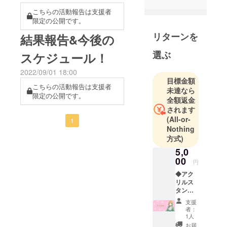
属し、配信
こちらの活動報告は支援者
活動やVR空
限定の公開です。
間での接客
リターンを
結果報告&今後の
活動を行っ
選ぶ
ています！
スケジュール！
2022/09/01 18:00
目標金額
こちらの活動報告は支援者
未達なら
限定の公開です。
全額返金
されます
(All-or-
1
Nothing
方式)
5,0
00
円
◆アク
リルス
タンド
(100m
支援
m×100
者：
mm)1点
1人
をお届
お届