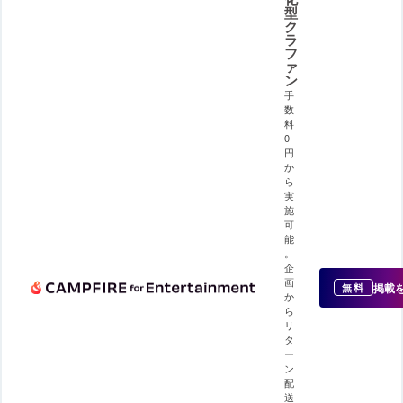
型
ク
ラ
フ
ァ
ン
手
数
料
0
円
か
ら
実
施
可
能
。
企
画
掲載
無料
か
ら
リ
タ
ー
ン
配
送