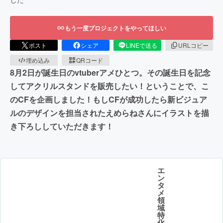
もう一度プロジェクトをやってほしい
ポスト
シェア
LINEで送る
URLコピー
埋め込み
QRコード
8月2日が誕生日のvtuberアメひとつ。その誕生日を記念
してアクリルスタンドを販売したい！ということで、こ
のCFを企画しました！もしCFが成功したら新ビジュア
ルのデザインを担当されたえめらねさんにイラストを描
き下ろししていただきます！
エ
ン
タ
メ
領
域
特
化