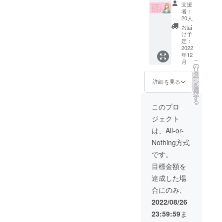
(100m
支援
m×100
者：
mm)1点
20人
◆木製
お届
コース
け予
ター(ア
定：
メひと
2022
年12
つによ
こ
月
るオリ
の
リ
ジナル
タ
ー
デザイ
ン
詳細を見る
を
ン))1点
選
択
◆Live2
す
る
D絵柄
このプロ
チェキ
ジェクト
(アメひ
とつサ
は、All-or-
イン&
Nothing方式
メッ
セージ
です。
つき)1
目標金額を
枚 ◆旧
ビジュ
達成した場
アル3D
合にのみ、
絵柄
チェキ
2022/08/26
(アメひ
23:59:59
ま
とつサ