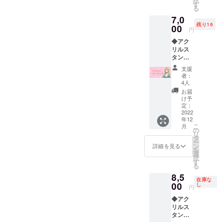
択
をお届
す
る
けしま
7,0
す。
残り16
00
円
◆アク
リルス
タンド
(100m
支援
m×100
者：
mm)1点
4人
◆Live2
お届
D絵柄
け予
チェキ
定：
(アメひ
2022
年12
とつサ
こ
月
イン&
の
リ
メッ
タ
ー
セージ
ン
詳細を見る
を
つき)1
選
択
枚 をお
す
る
届けし
8,5
ます。
在庫な
00
し
円
◆アク
リルス
タンド