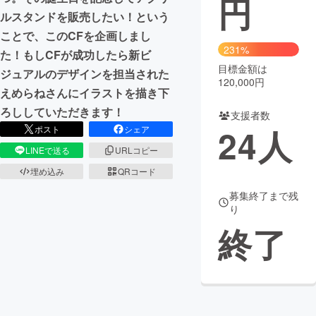
円
ルスタンドを販売したい！という
まちづくり・地域活性化
ことで、このCFを企画しまし
231%
た！もしCFが成功したら新ビ
目標金額は
CAMPFIRE for Social Good
CAMPFIRE Creation
ジュアルのデザインを担当された
120,000円
CAMPFIREふるさと納税
machi-ya
コミュニティ
えめらねさんにイラストを描き下
ろししていただきます！
支援者数
24
人
ポスト
シェア
LINEで送る
URLコピー
埋め込み
QRコード
募集終了まで残
り
終了