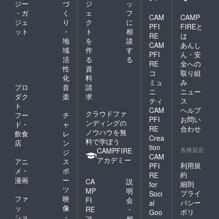
ジー
づ
ジ
ッ
・ガ
く
ェ
フ
CAM
CAMP
ジェ
り
ク
に
PFI
FIREと
ット
・
ト
相
RE
は
地
を
談
CAM
あんし
域
作
す
PFI
ん・安
活
る
る
RE
全への
性
資
コ
取り組
化
料
ミュ
み
プロ
音
請
ニ
ニュー
ダク
楽
求
ティ
ス
ト
CAM
ヘルプ
クラウドファ
フー
チ
PFI
お問い
ンディングの
ド・
ャ
RE
合わせ
ノウハウを無
飲食
レ
Crea
料で学ぼう
店
ン
tion
各種規定
CAMPFIRE
ジ
CAM
アカデミー
アニ
ス
利用規
PFI
メ・
ポ
約
RE
漫画
ー
CA
説
細則
for
ツ
MP
明
プライ
Soci
ファ
映
FI
会
バシー
al
ッ
像
RE
・
ポリ
Goo
ショ
・
ア
相