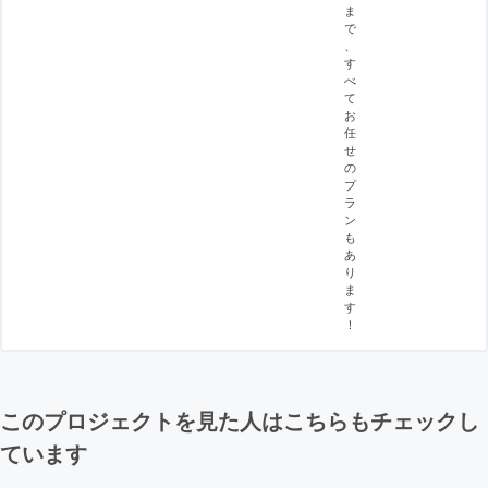
ま
で
、
す
べ
て
お
任
せ
の
プ
ラ
ン
も
あ
り
ま
す
！
このプロジェクトを見た人はこちらもチェックし
ています