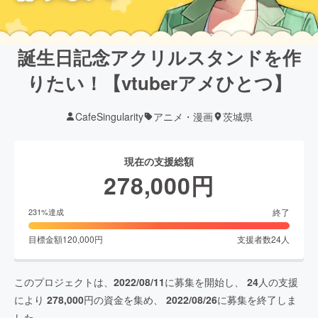
誕生日記念アクリルスタンドを作
りたい！【vtuberアメひとつ】
CafeSingularity
アニメ・漫画
茨城県
現在の支援総額
278,000
円
終了
231
%達成
目標金額
120,000
円
支援者数
24
人
このプロジェクトは、
2022/08/11
に募集を開始し、
24
人の支援
により
278,000
円の資金を集め、
2022/08/26
に募集を終了しま
した