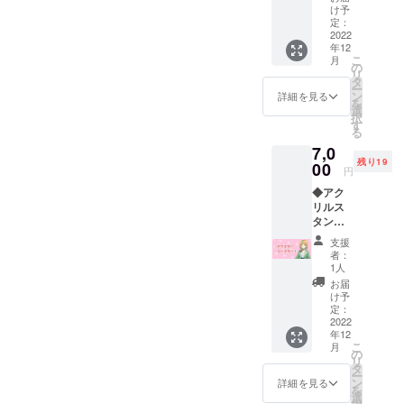
けしま
け予
す。
定：
2022
年12
こ
月
の
リ
タ
ー
ン
詳細を見る
を
選
択
す
る
7,0
残り19
00
円
◆アク
リルス
タンド
(100m
支援
m×100
者：
mm)1点
1人
◆木製
お届
コース
け予
ター(ア
定：
メひと
2022
年12
つによ
こ
月
るオリ
の
リ
ジナル
タ
ー
デザイ
ン
詳細を見る
を
ン)1点
選