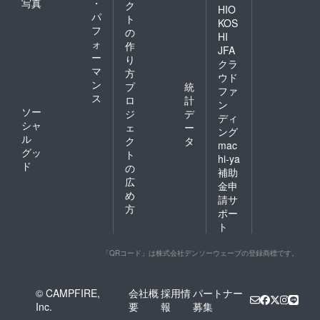
写真
・
ク
HIO
パ
ト
KOS
フ
の
HI
ォ
作
JFA
ー
り
クラ
マ
方
ウド
ン
プ
統
ファ
ス
ロ
計
ン
ソー
ジ
デ
ディ
シャ
ェ
ー
ング
ル
ク
タ
mac
グッ
ト
hi-ya
ド
の
補助
広
金申
め
請サ
方
ポー
ト
「QRコード」は株式会社デンソーウェーブの登録商標です。
© CAMPFIRE,
会社概
採用情
パートナー
Inc.
要
報
募集