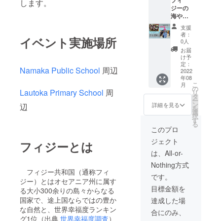
フィ
シャツ
します。
ジーの
をお届
海や景
けしま
色が
す！
支援
載った
（お好
者：
イベント実施場所
ポスト
みの色
0人
カード
をお伺
お届
１枚に
いした
け予
感謝の
上で市
定：
Namaka Public School
周辺
気持ち
2022
販のも
年08
を記載
のから
こ
月
してお
選ばし
の
Lautoka Primary School
周
リ
送りし
ていた
タ
ー
ます！
だきま
ン
詳細を見る
辺
を
サイ
す） サ
選
択
ズ：縦
イズ展
す
る
10cm
開：
このプロ
横15cm
S,M,L,2
ジェクト
素材：
フィジーとは
L 素
紙 限定
材：綿
は、All-or-
ブラ
Nothing方式
シャツ
フィジー共和国（通称フィ
１枚を
です。
ジー）とはオセアニア州に属す
届けさ
目標金額を
せてい
る大小300余りの島々からなる
ただき
国家で、途上国ならではの豊か
達成した場
ます。
な自然と、世界幸福度ランキン
合にのみ、
サイズ
グ1位（出典
世界幸福度調査
）