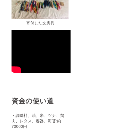
寄付した文房具
資金の使い道
・調味料、油、米、ツナ、鶏
肉、レタス、容器、海苔:約
70000円