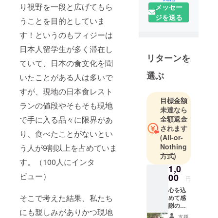
り視野を一段と広げてもら
メッセー
中を目指し
ジを送る
て活動して
うことを目的としていま
いきます！
す！というのもフィジーは
ご支援よろ
日本人留学生が多く滞在し
しくお願い
リターンを
ていて、日本の食文化を聞
します。
選ぶ
いたことがある人は多いで
すが、現地の日本食レスト
目標金額
ランの値段やそもそも現地
未達なら
で手に入る品々に限界があ
全額返金
されます
り、食べたことがないとい
(All-or-
Nothing
う人が9割以上を占めていま
方式)
す。（100人にインタ
1,0
ビュー）
00
円
心を込
そこで考えた結果、私たち
めて感
謝の
にも親しみがありかつ現地
メール
支援