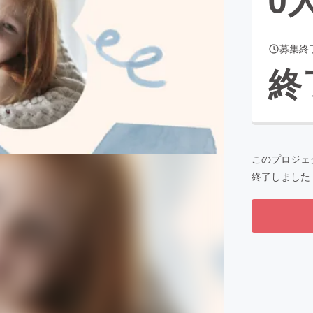
募集終
CAMPFIRE for Social Good
CAMPFIRE Creation
終
CAMPFIREふるさと納税
machi-ya
コミュニティ
このプロジェ
終了しました