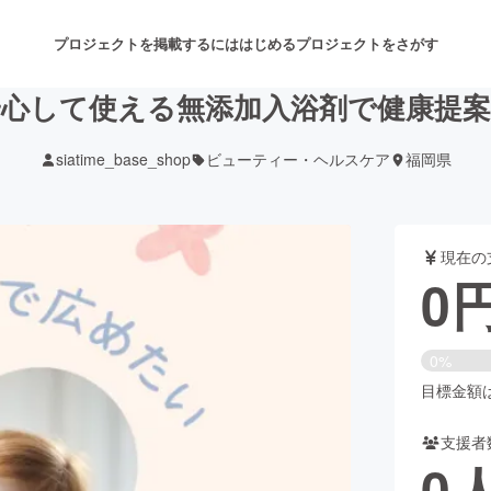
プロジェクトを掲載するには
はじめる
プロジェクトをさがす
安心して使える無添加入浴剤で健康提案
siatime_base_shop
ビューティー・ヘルスケア
福岡県
注目のリターン
注目の新着プロジェクト
募集終了が近いプロジェクト
も
現在の
音楽
舞台・パフォーマンス
0
ゲーム・サービス開発
フード・飲食店
0%
書籍・雑誌出版
アニメ・漫画
目標金額は6
支援者
チャレンジ
ビューティー・ヘルスケ
0