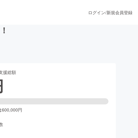
ログイン
/
新規会員登録
！
うすぐ公開されます
支援総額
プロダクト
円
ファッション
スポーツ
00,000円
数
ア
ソーシャルグッド
人