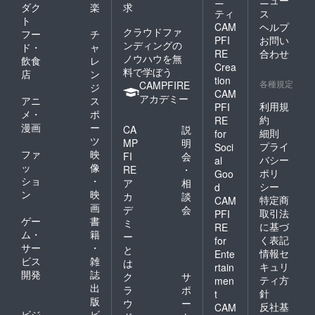
ニ
ニュー
ダク
楽
求
ティ
ス
ト
CAM
ヘルプ
クラウドファ
フー
チ
PFI
お問い
ンディングの
ド・
ャ
RE
合わせ
ノウハウを無
飲食
レ
Crea
料で学ぼう
店
ン
tion
各種規定
CAMPFIRE
ジ
CAM
アカデミー
アニ
ス
利用規
PFI
メ・
ポ
約
RE
漫画
ー
CA
説
細則
for
ツ
MP
明
プライ
Soci
ファ
映
FI
会
バシー
al
ッ
像
RE
・
ポリ
Goo
ショ
・
ア
相
シー
d
ン
映
カ
談
特定商
CAM
画
デ
会
取引法
PFI
ゲー
書
ミ
に基づ
RE
ム・
籍
ー
く表記
for
サー
・
と
情報セ
Ente
ビス
雑
は
キュリ
rtain
開発
誌
ク
サ
ティ方
men
出
ラ
ポ
針
t
版
ウ
ー
反社基
CAM
ビジ
ビ