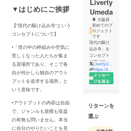
Liverty
▼はじめにご挨拶
Umeda
大阪府
【”現代の駆け込み寺”という
初めてのプ
ロジェクト
コンセプトについて】
です
現代の駆け
•「世の中の枠組みや空気に
込み寺」を
苦しくなった人たちが集ま
コンセプト
に掲げて各
る居場所であり、そこで各
LivertyUmeda
地に展開し
https://liverty-umeda.themedia.jp/
自が何かしら独自のアウト
ているシェ
メッセー
プットを追求する場所」と
アハウスで
ジを送る
す。
いう意味です。
【”現代の駆
•アウトプットの内容は自由
リターンを
け込み寺”と
で、ジャンルも規模も収益
いうコンセ
選ぶ
の有無も問いません。本当
プトについ
て】
に自分のやりたいことを見
目標金額