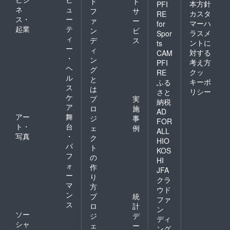
ド
ト
本方針
PFI
ネ
ュ
フ
サ
カスタ
RE
ス・
ー
ァ
ー
マーハ
for
起業
テ
ン
ビ
ラスメ
Spor
ィ
デ
ス
ントに
ts
ー
ィ
対する
CAM
・
ン
考え方
PFI
ヘ
グ
クッ
RE
ル
と
キーポ
ふる
ス
は
リシー
さと
ケ
プ
実
納税
ア
ロ
施
AD
アー
舞
ジ
事
FOR
ト・
台
ェ
例
ALL
写真
・
ク
HIO
パ
ト
KOS
フ
の
HI
ォ
作
JFA
ー
り
クラ
マ
方
ウド
ン
プ
統
ファ
ス
ロ
計
ン
ソー
ジ
デ
ディ
シャ
ェ
ー
ング