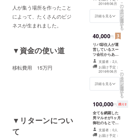
になります。
こ
2016年06月
の
人が集う場所を作ったこと
リ
タ
ー
ン
によって、たくさんのビジ
詳細を見る
を
選
択
ネスが生まれました。
す
る
40,000
円
リバ邸住人が運
▼資金の使い道
営しているスー
ツ会社からあな
たにピッタリ
支援者：2人
あったスーツを
移転費用 15万円
お届け予定：
作らせていただ
こ
2016年06月
の
きます。 大阪府
リ
タ
内なら出張で採
ー
ン
寸に伺い、お届
詳細を見る
を
選
けします。
択
す
る
100,000
円
残り2
全てを網羅した
男マルオが1ヶ月
▼リターンについ
御社のもとでイ
ンターン生とし
て
支援者：0人
て働きます。 雑
お届け予定：
用から企画運用