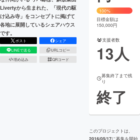
Livertyから生まれた、「現代の駆
100%
まちづくり・地域活性化
け込み寺」をコンセプトに掲げて
目標金額は
各地に展開しているシェアハウス
150,000円
CAMPFIRE for Social Good
CAMPFIRE Creation
です。
支援者数
CAMPFIREふるさと納税
machi-ya
コミュニティ
ポスト
シェア
13
人
LINEで送る
URLコピー
埋め込み
QRコード
募集終了まで残
り
終了
このプロジェクトは、
2016/05/17
に募集を開始