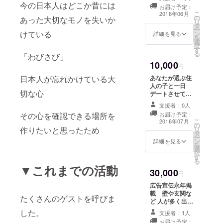
案内させていた
今の日本人はどこか昔には
ごとに多様
お届け予定：
だ来ます！
こ
2016年06月
な雰囲気・
の
あった大切なモノを失いか
リ
タ
環境・ルー
ー
けている
ン
詳細を見る
を
ルを持って
選
択
います。
す
る
「わびさび」
10,000
円
あなたが選ぶ住
日本人が忘れかけている大
人の子と一日
切な心
デートさせてい
ただきます。 場
支援者：0人
所や日程は事前
お届け予定：
その心を確認できる場所を
に連絡を取り合
こ
2016年07月
の
いながら決めて
リ
作りたいと思ったため
タ
いきましょ
ー
ン
う！！
詳細を見る
を
選
択
す
る
▼これまでの活動
30,000
円
広告宣伝永年掲
載 壁や玄関な
たくさんのゲストを呼びま
ど 人が多く出入
りするのでしっ
した。
支援者：1人
かりとした広告
お届け予定：