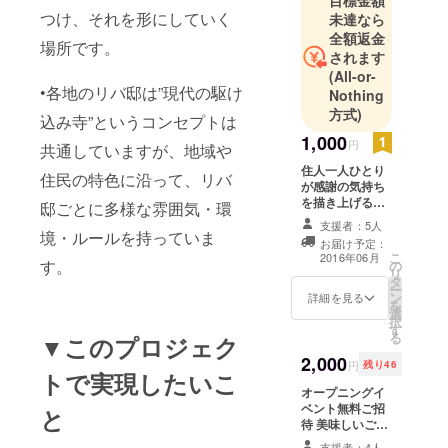
つけ、それを形にしていく
未達なら
•「世の中の
全額返金
場所です。
枠組みや空
されます
気に苦しく
(All-or-
•各地のリバ邸は”現代の駆け
なった人た
Nothing
方式)
ちが集まる
込み寺”というコンセプトは
居場所であ
1,000
円
共通していますが、地域や
り、そこで
住人一人ひとり
住民の特色に沿って、リバ
各自が何か
が感謝の気持ち
しら独自の
を描き上げる直
邸ごとに多様な雰囲気・環
筆習字のはがき
アウトプッ
支援者：5人
境・ルールを持っていま
お届け予定：
トを追求す
こ
2016年06月
す。
の
る場所」と
リ
タ
ー
いう意味で
ン
詳細を見る
を
す。
選
択
す
る
▼このプロジェク
•アウトプッ
2,000
円
残り46
トで実現したいこ
トの内容は
オープニングイ
自由で、
ベント無料ご招
と
ジャンルも
待 美味しいご飯
とジュース飲み
規模も収益
支援者：4人