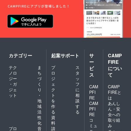
カテゴリー
起案サポート
サ
CAMP
ー
FIRE
テク
ま
プ
ス
ビ
につい
ノロ
ち
ロ
タ
ス
て
ジー
づ
ジ
ッ
・ガ
く
ェ
フ
CAM
CAMP
ジェ
り
ク
に
PFI
FIREと
ット
・
ト
相
RE
は
地
を
談
CAM
あんし
域
作
す
PFI
ん・安
活
る
る
RE
全への
性
資
コ
取り組
化
料
ミュ
み
プロ
音
請