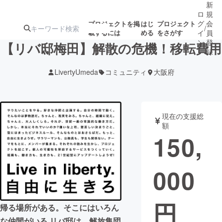
新
ロ
規
グ
会
プロジェクトを掲
はじ
プロジェクト
/
載するには
める
をさがす
イ
員
ン
登
【リバ邸梅田】解散の危機！移転費用
録
LivertyUmeda
コミュニティ
大阪府
人気のプロ
注目のリ
注目の新着プロ
募集終了が近いプ
もうすぐ公開
ジェクト
ターン
ジェクト
ロジェクト
されます
現在の支援総
額
アート・写真
音楽
150,
テクノロジー・ガジェット
ゲーム・サ
000
映像・映画
書籍・雑誌
円
帰る場所がある。そこにはいろん
ビジネス・起業
チャレンジ
な仲間がいる リバ邸は、解放集団