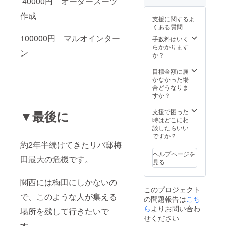
40000円 オーダースーツ
作成
支援に関するよ
くある質問
100000円 マルオインター
手数料はいく
らかかります
ン
か？
目標金額に届
かなかった場
合どうなりま
すか？
支援で困った
▼最後に
時はどこに相
談したらいい
ですか？
約2年半続けてきたリバ邸梅
ヘルプページを
田最大の危機です。
見る
関西には梅田にしかないの
このプロジェクト
で、このような人が集える
の問題報告は
こち
ら
よりお問い合わ
場所を残して行きたいで
せください
す。