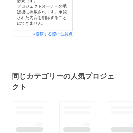
必要です。
などで早急に立ち退き
プロジェクトオーナーの承
認後に掲載されます。承認
を強いられてる状況で
された内容を削除すること
す。 それに対し運営
はできません。
陣もこれ以上迷惑はか
※投稿する際の注意点
けられないとし移転を
することを決断いたし
ました。早急にクラウ
ドファンディングペー
ジを作成したため、誤
字脱字などあります
同じカテゴリーの人気プロジェ
し、理由に関しても書
クト
く欄を間違ったと認識
しています。私達のミ
スです。申し訳ござい
ません。 ただリバ邸
梅田をなくしたくあり
ません。 どうか力を
貸してください。