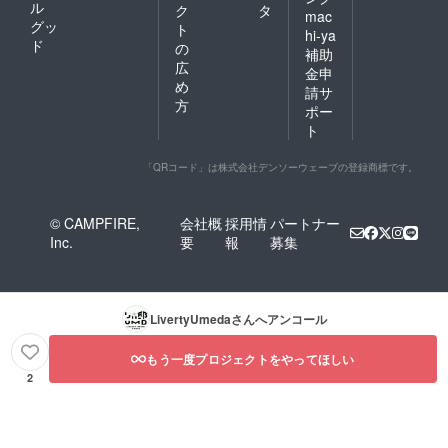
ル
ク
タ
mac
グッ
ト
hi-ya
ド
の
補助
広
金申
め
請サ
方
ポー
ト
「QRコード」は株式会社デンソーウェーブの登録商標です。
© CAMPFIRE,
会社概
採用情
パートナー
Inc.
要
報
募集
LivertyUmeda
さんへアンコール
もう一度プロジェクトをやってほしい
2