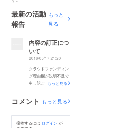
最新の活動
もっと
報告
見る
内容の訂正につ
いて
2016/05/17 21:20
クラウドファンディン
グ理由欄が説明不足で
申し訳ございません。
もっと見る
一度公開してしまった
ため編集が出来ず誤解
コメント
もっと見る
を招いてしまっていま
す。正確な立ち退き命
令は出ていないのです
投稿するには
ログイン
が
が運用費用、騒音問題