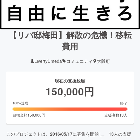
【リバ邸梅田】解散の危機！移転
費用
LivertyUmeda
コミュニティ
大阪府
現在の支援総額
150,000
円
終了
100
%達成
目標金額
150,000
円
支援者数
13
人
このプロジェクトは、
2016/05/17
に募集を開始し、
13
人の支援