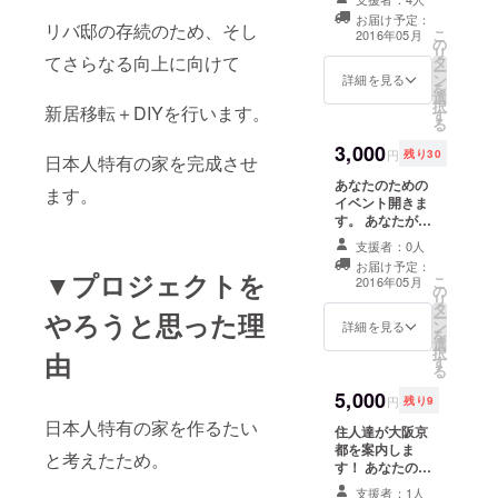
放題食べ放題
の有無も問
お届け予定：
リバ邸の存続のため、そし
こ
2016年05月
の
いません。
リ
てさらなる向上に向けて
タ
本当に自分
ー
ン
詳細を見る
を
のやりたい
選
択
新居移転＋DIYを行います。
す
ことを見つ
る
け、それを
3,000
円
残り30
日本人特有の家を完成させ
形にしてい
あなたのための
く場所で
ます。
イベント開きま
す。
す。 あなたがし
たいこと、やり
支援者：0人
たいことを応援
•各地のリバ
お届け予定：
するイベント開
▼プロジェクトを
こ
2016年05月
邸は”現代の
の
きます。全力で
リ
タ
応援します。
駆け込み
やろうと思った理
ー
ン
詳細を見る
を
寺”というコ
選
択
由
す
ンセプトは
る
共通してい
5,000
円
残り9
ますが、地
日本人特有の家を作るたい
住人達が大阪京
域や住民の
都を案内しま
と考えたため。
特色に沿っ
す！ あなたの行
て、リバ邸
きたいところを
支援者：1人