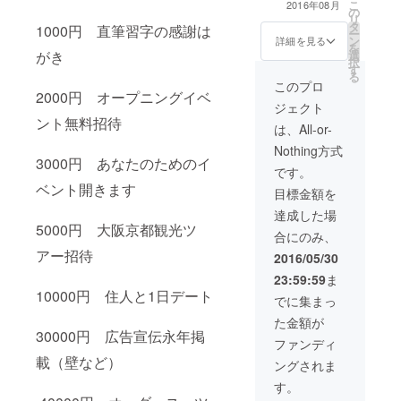
こ
2016年08月
の
までなんでも任
リ
タ
せて下さい！ 全
1000円 直筆習字の感謝は
ー
ン
力で働かせてい
詳細を見る
を
選
がき
ただきます！！
択
す
マルオの経歴 大
る
阪府立大学理系
このプロ
2000円 オープニングイベ
二回生 一年次か
ジェクト
ら様々な企業の
ント無料招待
インターンに参
は、All-or-
加し、優秀賞や
Nothing方式
優勝を繰り返す
3000円 あなたのためのイ
ジーニアス 現在
です。
は誰もが知る米
ベント開きます
目標金額を
大手IT企業の
サービスを法人
達成した場
営業をしてい
5000円 大阪京都観光ツ
合にのみ、
る。 連絡先：
アー招待
maruokakru@g
2016/05/30
mail.com ※期間
23:59:59
ま
日程などは要相
10000円 住人と1日デート
談
でに集まっ
た金額が
30000円 広告宣伝永年掲
ファンディ
載（壁など）
ングされま
す。