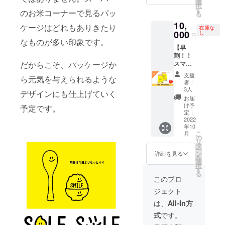
状態を
選
白：標
（コシ
３）オ
送料込
択
園 栃木
20kgを
標準・
す
準より
ヒカ
のお米コーナーで見るパッ
リジナ
みのお
る
県宇都
お届
上白・
ヌカを
リ）：
ルス
値段で
宮市新
10,
け！！
無洗米
多めに
ケージはどれもありきたり
栃木県
テッ
在庫な
す。 ※
里町乙
思わず
000
の3種類
し
削った
産(単一
円
カー
発送時
293番地
笑顔に
なものが多い印象です。
からお
白いお
原料米)
《ス
期は
【早
なっ
選びい
米で
２）発
テッ
2022年
割！！
ちゃう
ただけ
す。 無
起人 福
カー》
10月の
スマイ
だからこそ、パッケージか
ような
ます。
洗米：
田幸恵
・サイ
予定で
ル米
美味し
標準：
とがず
からの
支援
ズ：
す。 名
ら元気を与えられるような
20kg
いお米
ヌカを
に軽く
者：
お礼の
6cm×1
称：精
（コシ
で、毎
取り除
3人
水洗い
お手紙
2cm ・
デザインにも仕上げていく
米 原料
ヒカ
日の食
いた一
する程
お届
３）オ
デザイ
玄米：
リ）】
事に
般的な
け予
度で
予定です。
リジナ
ンは現
単一原
500円お
ハッ
定：
白米で
OK！ お
ルス
在準備
料米 産
得！ 育
2022
ピース
す。 上
届けす
テッ
中で
地： 栃
年10
ち盛り
マイル
白：標
るもの
カー
す。 ※3
こ
木県 品
月
のお子
を届け
の
準より
１）ス
《ス
名さま
リ
種：コ
さまも
ます。
タ
ヌカを
マイル
テッ
限定で
ー
シヒカ
大喜び
精米の
ン
多めに
詳細を見る
米 10kg
カー》
す。 ※
を
リ
な、
状態を
選
削った
（コシ
・サイ
送料込
択
20kgを
標準・
す
白いお
ヒカ
ズ：
みのお
る
年
お届
上白・
米で
このプロ
リ）：
6cm×1
値段で
産：
け！！
無洗米
す。 無
栃木県
2cm ・
す。 ※
2021年
ジェクト
思わず
の3種類
洗米：
産(単一
デザイ
発送時
産 内容
笑顔に
からお
とがず
は、
All-In方
原料米)
ンは現
期は
量：5㎏
なっ
選びい
に軽く
２）発
在準備
2022年
精米時
式
です。
ちゃう
ただけ
水洗い
起人 福
中で
10月の
期：適
ような
ます。