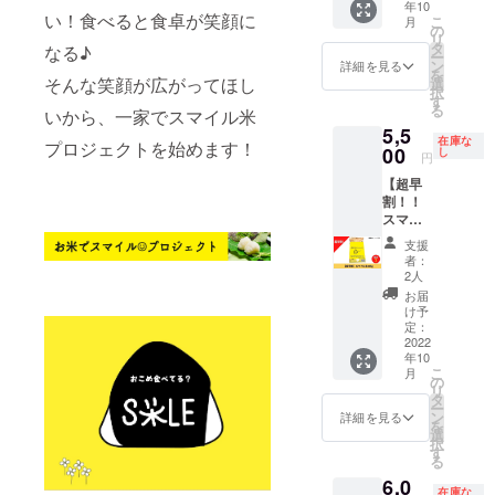
年10
べ比べ
わず笑
削った
する程
い！食べると食卓が笑顔に
こ
月
にも
顔に
の
白いお
度で
リ
ピッタ
なっ
タ
米で
なる♪
OK！ お
ー
リな、5
ちゃう
ン
す。 無
詳細を見る
届けす
を
㎏をお
ような
そんな笑顔が広がってほし
選
洗米：
るもの
択
届
美味し
す
とがず
１）ス
る
いから、一家でスマイル米
け！！
いお米
に軽く
マイル
5,5
5kgっ
で、毎
水洗い
米 5kg
在庫な
プロジェクトを始めます！
て…家
00
日の食
し
する程
（コシ
円
族4人な
事に
度で
ヒカ
【超早
ら約10
ハッ
OK！ お
リ）：
割！！
日分。
ピース
届けす
栃木県
スマイ
普段の
マイル
るもの
産(単一
ル米
お米と
を届け
１）ス
原料米)
支援
10kg
の違い
ます。
マイル
者：
２）発
（コシ
をぜひ
精米の
2人
米 20kg
起人 福
ヒカ
感じて
状態を
（コシ
お届
田幸恵
リ）】
みてほ
標準・
け予
ヒカ
からの
1000円
しいで
定：
上白・
リ）：
お礼の
お得！
2022
す。 思
無洗米
栃木県
お手紙
年10
迷った
わず笑
の3種類
産(単一
３）オ
こ
月
らこ
顔に
の
からお
原料米)
リジナ
リ
れ。一
なっ
タ
選びい
２）発
ルス
ー
人暮ら
ちゃう
ン
ただけ
詳細を見る
起人 福
テッ
を
しでも
ような
選
ます。
田幸恵
カー
択
家族と
美味し
す
標準：
からの
《ス
る
一緒で
いお米
ヌカを
お礼の
テッ
6,0
も満足
で、毎
取り除
お手紙
カー》
在庫な