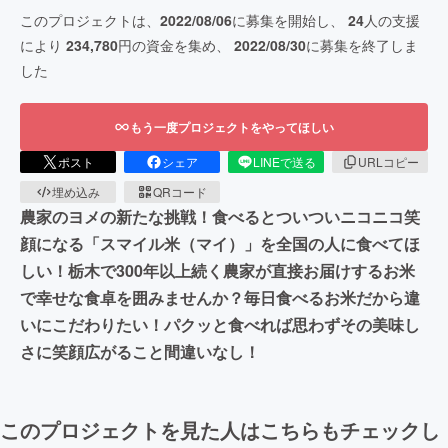
このプロジェクトは、
2022/08/06
に募集を開始し、
24
人の支援
により
234,780
円の資金を集め、
2022/08/30
に募集を終了しま
した
もう一度プロジェクトをやってほしい
ポスト
シェア
LINEで送る
URLコピー
埋め込み
QRコード
農家のヨメの新たな挑戦！食べるとついついニコニコ笑
顔になる「スマイル米（マイ）」を全国の人に食べてほ
しい！栃木で300年以上続く農家が直接お届けするお米
で幸せな食卓を囲みませんか？毎日食べるお米だから違
いにこだわりたい！パクッと食べれば思わずその美味し
さに笑顔広がること間違いなし！
このプロジェクトを見た人はこちらもチェックし