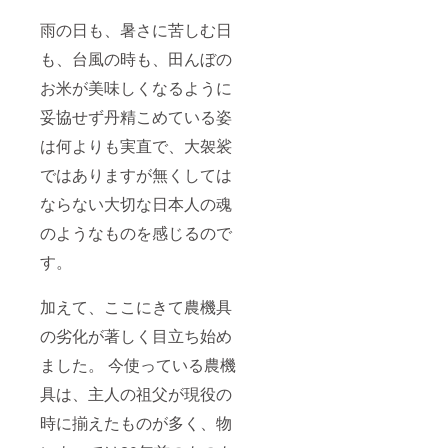
期は
量：20
雨の日も、暑さに苦しむ日
2022年
㎏ 精米
10月の
時期：
も、台風の時も、田んぼの
予定で
適宜
す。 名
（発送
お米が美味しくなるように
称：精
する前
米 原料
日また
妥協せず丹精こめている姿
玄米：
は当
単一原
は何よりも実直で、大袈裟
日） 販
料米 産
売者：
ではありますが無くしては
地： 栃
福田農
木県 品
園 栃木
ならない大切な日本人の魂
種：コ
県宇都
シヒカ
宮市新
のようなものを感じるので
リ
里町乙
293番地
す。
年
産：
2021年
加えて、ここにきて農機具
産 内容
の劣化が著しく目立ち始め
量：20
㎏ 精米
ました。 今使っている農機
時期：
適宜
具は、主人の祖父が現役の
（発送
する前
時に揃えたものが多く、物
日また
は当