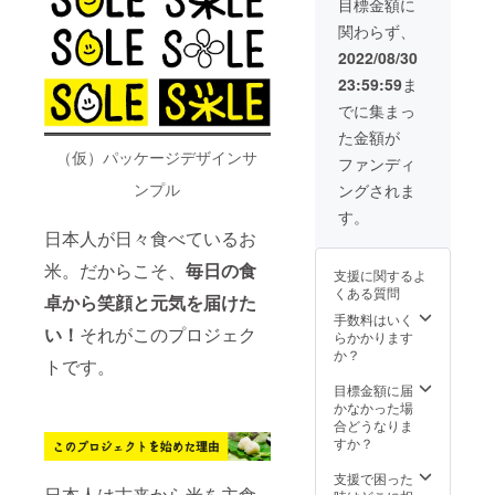
する程
目標金額に
田幸恵
す。 ※2
予定で
宜 （発
美味し
標準：
度で
からの
名さま
す。 名
送する
関わらず、
いお米
ヌカを
OK！ お
お礼の
限定で
称：精
前日ま
で、毎
取り除
届けす
2022/08/30
お手紙
す。 ※
米 原料
たは当
日の食
いた一
るもの
３）オ
送料込
玄米：
日） 販
23:59:59
ま
事に
般的な
１）ス
リジナ
みのお
単一原
売者：
ハッ
白米で
マイル
でに集まっ
ルス
値段で
料米 産
福田農
ピース
す。 上
米 10kg
テッ
す。 ※
地： 栃
園 栃木
た金額が
マイル
白：標
（コシ
カー
発送時
木県 品
県宇都
（仮）パッケージデザインサ
を届け
準より
ヒカ
ファンディ
《ス
期は
種：コ
宮市新
ます。
ヌカを
リ）：
テッ
2022年
シヒカ
里町乙
ンプル
ングされま
精米の
多めに
栃木県
カー》
10月の
リ
293番地
状態を
削った
産(単一
す。
・サイ
予定で
標準・
白いお
原料米)
ズ：
日本人が日々食べているお
す。 名
年
上白・
米で
２）発
6cm×1
称：精
産：
無洗米
す。 無
起人 福
米。だからこそ、
毎日の食
2cm ・
米 原料
2021年
支援に関するよ
の3種類
洗米：
田幸恵
デザイ
玄米：
産 内容
くある質問
からお
卓から笑顔と元気を届けた
とがず
からの
ンは現
単一原
量：5㎏
選びい
に軽く
手数料はいく
お礼の
在準備
料米 産
精米時
い！
それがこのプロジェク
ただけ
水洗い
らかかります
お手紙
中で
地： 栃
期：適
ます。
する程
か？
３）オ
す。 ※3
木県 品
宜 （発
トです。
標準：
度で
リジナ
名さま
種：コ
送する
ヌカを
OK！ お
目標金額に届
ルス
限定で
シヒカ
前日ま
取り除
届けす
かなかった場
テッ
す。 ※
リ
たは当
いた一
るもの
合どうなりま
カー
送料込
日） 販
般的な
１）ス
すか？
《ス
みのお
年
売者：
白米で
マイル
テッ
値段で
産：
福田農
す。 上
米 20kg
支援で困った
カー》
す。 ※
2021年
園 栃木
日本人は古来から米を主食
白：標
（コシ