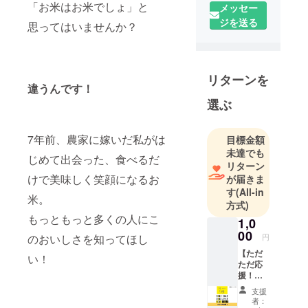
「お米はお米でしょ」と
メッセー
した駄菓子
ジを送る
思ってはいませんか？
屋です。地
域の皆さん
の居場所と
して、そし
リターンを
違うんです！
て子どもと
選ぶ
大人が交わ
り“育ち合
う”場とし
7年前、農家に嫁いだ私がは
目標金額
て、地域の
未達でも
じめて出会った、食べるだ
パワース
リターン
けで美味しく笑顔になるお
が届きま
ポットとし
す
(All-in
て運営中で
米。
方式)
す！
もっともっと多くの人にこ
1,0
00
円
のおいしさを知ってほし
【ただ
い！
ただ応
援！】
スマイ
支援
ル米を
者：
ただた