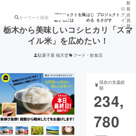
新
ロ
規
グ
会
プロジェクトを掲
はじ
プロジェクト
/
載するには
める
をさがす
イ
員
ン
登
栃木から美味しいコシヒカリ「スマ
録
イル米」を広めたい！
人気のプロ
注目のリ
注目の新着プロ
募集終了が近いプ
もうすぐ公開
駄菓子屋 福天堂
フード・飲食店
ジェクト
ターン
ジェクト
ロジェクト
されます
アート・写真
音楽
現在の支援総
額
234,
テクノロジー・ガジェット
ゲーム・サ
780
映像・映画
書籍・雑誌
ビジネス・起業
チャレンジ