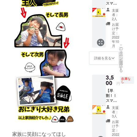
スマイ
日の食
状態を
発送時
ル米
事に
標準・
期は
支援
5kg
ハッ
上白・
2022年
者：
（コシ
ピース
無洗米
2人
10月の
ヒカ
マイル
の3種類
予定で
お届
リ）】
を届け
からお
け予
す。
1000円
ます。
定：
選びい
お得！
2022
精米の
ただけ
年10
食べ比
状態を
ます。
こ
月
べにも
標準・
の
標準：
リ
ピッタ
上白・
タ
ヌカを
ー
リな、5
無洗米
ン
取り除
詳細を見る
を
㎏をお
の3種類
選
いた一
択
届
からお
す
般的な
る
け！！
選びい
白米で
3,5
5kgっ
ただけ
す。 上
在庫な
て…家
00
ます。
し
白：標
円
族4人な
標準：
準より
【早
ら約10
ヌカを
ヌカを
割！！
日分。
取り除
多めに
スマイ
普段の
いた一
削った
ル米
お米と
般的な
白いお
支援
5kg
の違い
白米で
米で
者：
（コシ
をぜひ
す。 上
3人
す。 無
ヒカ
感じて
白：標
洗米：
お届
リ）】
みてほ
準より
け予
とがず
500円お
しいで
定：
ヌカを
に軽く
家族に笑顔になってほし
得！ 食
2022
す。 思
多めに
水洗い