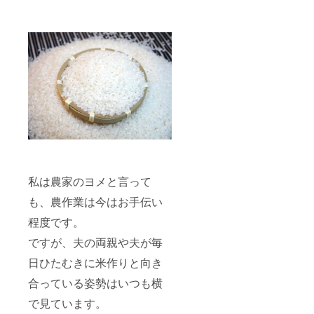
木県 品
は当
からの
名さま
種：コ
日） 販
お礼の
限定で
シヒカ
売者：
お手紙
す。 ※
リ
福田農
３）オ
送料込
園 栃木
リジナ
みのお
年
県宇都
ルス
値段で
産：
宮市新
テッ
す。 ※
2021年
里町乙
カー
発送時
産 内容
293番地
《ス
期は
量：10
テッ
2022年
㎏ 精米
カー》
10月の
時期：
・サイ
予定で
適宜
ズ：
す。 名
（発送
6cm×1
称：精
する前
2cm ・
米 原料
日また
デザイ
玄米：
私は農家のヨメと言って
は当
ンは現
単一原
日） 販
も、農作業は今はお手伝い
在準備
料米 産
売者：
中で
地： 栃
福田農
程度です。
す。 ※3
木県 品
園 栃木
名さま
種：コ
県宇都
ですが、夫の両親や夫が毎
限定で
シヒカ
宮市新
す。 ※
リ
里町乙
日ひたむきに米作りと向き
送料込
293番地
みのお
年
合っている姿勢はいつも横
値段で
産：
す。 ※
で見ています。
2021年
発送時
産 内容