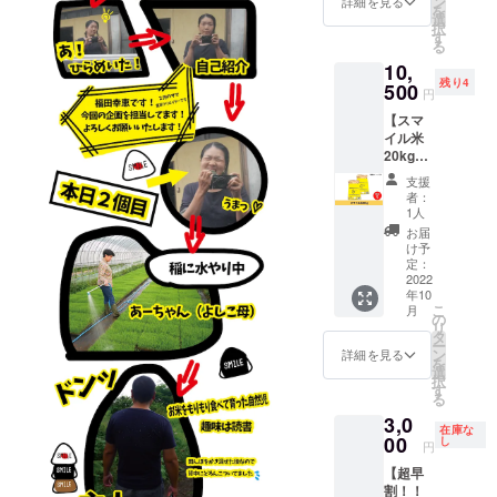
ン
詳細を見る
を
て…家
援の気
選
択
族4人な
持ちの
す
る
ら約10
上乗
10,
日分。
せ、大
残り4
普段の
500
歓迎で
円
お米と
す！
【スマ
の違い
《ス
イル米
をぜひ
テッ
20kg
感じて
カー》
（コシ
みてほ
・サイ
支援
ヒカ
しいで
ズ：
者：
リ）】
す。 思
6cm×1
1人
育ち盛
わず笑
2cm ・
お届
りのお
顔に
デザイ
け予
子さま
なっ
定：
ンは現
も大喜
2022
ちゃう
在準備
年10
びな、
ような
中で
こ
月
20kgを
美味し
の
す。 ※
リ
お届
いお米
タ
画像は
ー
け！！
で、毎
ン
デザイ
詳細を見る
を
思わず
日の食
選
ンイ
択
笑顔に
事に
す
メージ
る
なっ
ハッ
案で
3,0
ちゃう
ピース
す。 ※
在庫な
ような
00
マイル
し
送料込
円
美味し
を届け
みのお
【超早
いお米
ます。
値段で
割！！
で、毎
精米の
す。 ※