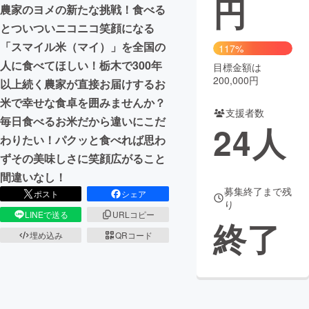
円
農家のヨメの新たな挑戦！食べる
まちづくり・地域活性化
とついついニコニコ笑顔になる
「スマイル米（マイ）」を全国の
117%
人に食べてほしい！栃木で300年
目標金額は
CAMPFIRE for Social Good
CAMPFIRE Creation
200,000円
以上続く農家が直接お届けするお
CAMPFIREふるさと納税
machi-ya
コミュニティ
米で幸せな食卓を囲みませんか？
支援者数
毎日食べるお米だから違いにこだ
24
人
わりたい！パクッと食べれば思わ
ずその美味しさに笑顔広がること
間違いなし！
募集終了まで残
ポスト
シェア
り
LINEで送る
URLコピー
終了
埋め込み
QRコード