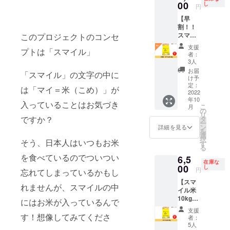
な、10
00
日の食
し
いた一
３）オ
円
・サイ
㎏をお
事に
般的な
リジナ
ズ：
【早
届
ハッ
白米で
ルス
6cm×1
割！！
け！！
ピース
す。 上
テッ
2cm ・
スマイ
このプロジェクトのコンセ
思わず
マイル
白：標
カー
デザイ
ル米
笑顔に
を届け
準より
《ス
支援
ンは現
プトは「スマイル」
10kg
なっ
ます。
ヌカを
者：
テッ
在準備
（コシ
ちゃう
精米の
3人
多めに
カー》
中で
ヒカ
ような
状態を
削った
お届
・サイ
す。 ※5
「スマイル」の文字の中に
リ）】
美味し
標準・
け予
白いお
ズ：
名さま
500円お
いお米
定：
上白・
米で
6cm×1
は「マイ＝米（こめ）」が
限定で
得！
2022
で、毎
無洗米
す。 無
2cm ・
す。 ※
年10
迷った
日の食
の3種類
入っていることはお気づき
洗米：
デザイ
送料込
こ
月
らこ
事に
の
からお
とがず
ンは現
みのお
リ
れ。一
ハッ
ですか？
タ
選びい
に軽く
在準備
値段で
ー
人暮ら
ピース
ン
ただけ
詳細を見る
水洗い
中で
す。 ※
を
しでも
マイル
選
ます。
する程
す。 ※5
発送時
択
そう、日本人はいつもお米
家族と
を届け
す
標準：
度で
名さま
期は
る
一緒で
ます。
ヌカを
OK！ お
限定で
2022年
を食べているのでついつい
6,5
も満足
精米の
取り除
届けす
す。 ※
在庫な
10月の
な、10
00
状態を
し
いた一
るもの
円
送料込
忘れてしまっているかもし
予定で
㎏をお
標準・
般的な
１）ス
みのお
す。 名
【スマ
届
上白・
白米で
マイル
れませんが、スマイルの中
値段で
称：精
イル米
け！！
無洗米
す。 上
米 5kg
す。 ※
米 原料
10kg
思わず
の3種類
にはお米が入っているんで
白：標
（コシ
発送時
玄米：
（コシ
笑顔に
からお
準より
ヒカ
支援
期は
単一原
ヒカ
なっ
す！想像してみてくださ
選びい
ヌカを
者：
リ）：
2022年
料米 産
リ）】
ちゃう
ただけ
5人
多めに
栃木県
10月の
地： 栃