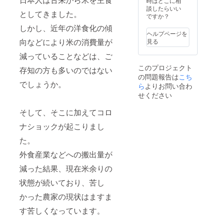
時はどこに相
・サイ
発送時
産 内容
県宇都
準より
ヒカ
談したらいい
ズ：
期は
量：10
宮市新
としてきました。
ヌカを
リ）：
ですか？
6cm×1
2022年
㎏ 精米
里町乙
多めに
栃木県
2cm ・
10月の
時期：
しかし、近年の洋食化の傾
293番地
削った
産(単一
デザイ
予定で
ヘルプページを
適宜
白いお
原料米)
ンは現
向などにより米の消費量が
す。 名
見る
（発送
米で
２）発
在準備
称：精
する前
す。 無
起人 福
減っていることなどは、ご
中で
米 原料
日また
洗米：
田幸恵
す。 ※5
玄米：
は当
このプロジェクト
存知の方も多いのではない
とがず
からの
名さま
単一原
日） 販
の問題報告は
こち
に軽く
お礼の
限定で
料米 産
売者：
でしょうか。
水洗い
ら
よりお問い合わ
お手紙
す。 ※
地： 栃
福田農
する程
３）オ
送料込
せください
木県 品
園 栃木
度で
リジナ
みのお
種：コ
県宇都
OK！ お
ルス
値段で
シヒカ
そして、そこに加えてコロ
宮市新
届けす
テッ
す。 ※
リ
里町乙
るもの
カー
ナショックが起こりまし
発送時
293番地
１）ス
《ス
期は
年
マイル
た。
テッ
2022年
産：
米 20kg
カー》
10月の
2021年
外食産業などへの搬出量が
（コシ
・サイ
予定で
産 内容
ヒカ
ズ：
す。 名
量：10
減った結果、現在米余りの
リ）：
6cm×1
称：精
㎏ 精米
栃木県
2cm ・
米 原料
時期：
状態が続いており、苦し
産(単一
デザイ
玄米：
適宜
原料米)
ンは現
単一原
かった農家の現状はますま
（発送
２）発
在準備
料米 産
する前
起人 福
す苦しくなっています。
中で
地： 栃
日また
田幸恵
す。 ※2