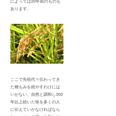
によっては20年前のものも
日） 販
売者：
あります。
福田農
園 栃木
県宇都
宮市新
里町乙
293番地
ここで先祖代々伝わってき
た種もみを絶やすわけには
いかない、自然と調和し300
年以上続いた味を多くの人
に伝えていかなければなら