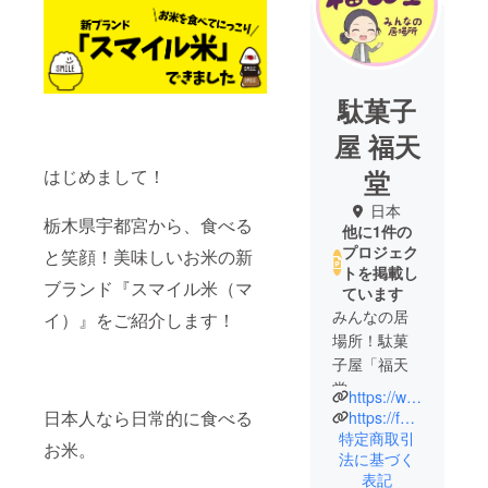
駄菓子
屋 福天
はじめまして！
堂
日本
栃木県宇都宮から、食べる
他に1件の
プロジェク
と笑顔！美味しいお米の新
トを掲載し
ブランド『スマイル米（マ
ています
みんなの居
イ）』をご紹介します！
場所！駄菓
子屋「福天
堂」
https://www.instagram.com/tannpopo29/
栃木県にあ
日本人なら日常的に食べる
https://fukutendou.wixsite.com/fukutendou
る古いコイ
特定商取引
お米。
法に基づく
ンランド
表記
リーを活用