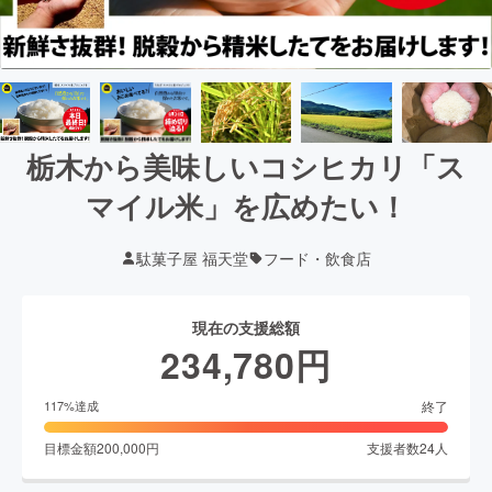
栃木から美味しいコシヒカリ「ス
マイル米」を広めたい！
駄菓子屋 福天堂
フード・飲食店
現在の支援総額
234,780
円
終了
117
%達成
目標金額
200,000
円
支援者数
24
人