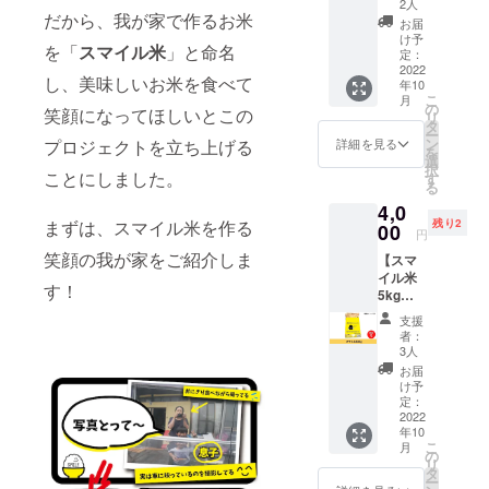
2人
だ応援
だから、我が家で作るお米
お届
したい
け予
を「
スマイル米
」と命名
人向け
定：
のリ
2022
し、美味しいお米を食べて
年10
ターン
こ
月
です。
の
笑顔になってほしいとこの
リ
発起人
タ
ー
福田幸
ン
プロジェクトを立ち上げる
詳細を見る
を
恵から
選
択
熱いお
ことにしました。
す
る
礼の
4,0
メッ
残り2
まずは、スマイル米を作る
セージ
00
円
をス
笑顔の我が家をご紹介しま
【スマ
テッ
イル米
カーと
す！
5kg
ともに
（コシ
お送り
支援
ヒカ
させて
者：
リ）】
いただ
3人
食べ比
きま
お届
べにも
す。 な
け予
ピッタ
お、支
定：
リな、5
2022
援時に
年10
㎏をお
上乗せ
こ
月
届
支援が
の
リ
け！！
可能で
タ
ー
5kgっ
す。 応