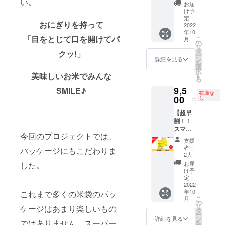
い。
迷った
ような
ます。
削った
お届
産(単一
予定で
木県 品
らこ
美味し
標準：
け予
白いお
原料米)
す。 名
種：コ
れ。一
いお米
定：
ヌカを
米で
２）発
称：精
シヒカ
おにぎりを持って
人暮ら
2022
で、毎
取り除
す。 無
起人 福
米 原料
リ
年10
しでも
日の食
いた一
洗米：
田幸恵
「目をとじて口を開けてパ
玄米：
こ
月
家族と
事に
の
般的な
とがず
からの
単一原
リ
年
一緒で
ハッ
タ
白米で
に軽く
クッ!」
お礼の
料米 産
ー
産：
も満足
ピース
ン
す。 上
詳細を見る
水洗い
お手紙
地： 栃
を
2021年
な、10
マイル
選
白：標
する程
３）オ
木県 品
択
産 内容
㎏をお
を届け
す
美味しいお米でみんな
準より
度で
リジナ
種：コ
る
量：5㎏
届
ます。
ヌカを
OK！ お
ルス
シヒカ
精米時
9,5
け！！
SMILE♪
精米の
多めに
届けす
テッ
在庫な
リ
期：適
思わず
00
状態を
し
削った
るもの
円
カー
宜 （発
笑顔に
標準・
白いお
１）ス
《ス
年
送する
【超早
なっ
上白・
米で
マイル
テッ
産：
前日ま
割！！
ちゃう
無洗米
す。 無
米 5kg
カー》
2021年
たは当
スマイ
ような
の3種類
洗米：
（コシ
・サイ
産 内容
今回のプロジェクトでは、
日） 販
ル米
美味し
からお
とがず
ヒカ
支援
ズ：
量：20
売者：
20kg
いお米
選びい
に軽く
者：
リ）：
パッケージにもこだわりま
6cm×1
㎏ 精米
福田農
（コシ
で、毎
ただけ
2人
水洗い
栃木県
2cm ・
時期：
園 栃木
ヒカ
日の食
ます。
する程
お届
した。
産(単一
デザイ
適宜
県宇都
リ）】
事に
標準：
け予
度で
原料米)
ンは現
（発送
宮市新
1000円
ハッ
定：
ヌカを
OK！ お
２）発
在準備
する前
里町乙
お得！
2022
ピース
取り除
届けす
起人 福
中で
日また
293番地
年10
育ち盛
これまで多くの米袋のパッ
マイル
いた一
るもの
田幸恵
す。 ※2
こ
は当
月
りのお
を届け
の
般的な
１）ス
からの
名さま
リ
日） 販
ケージはあまり楽しいもの
子さま
ます。
タ
白米で
マイル
お礼の
限定で
ー
売者：
も大喜
精米の
ン
す。 上
詳細を見る
米 10kg
お手紙
す。 ※
ではありません。スーパー
を
福田農
びな、