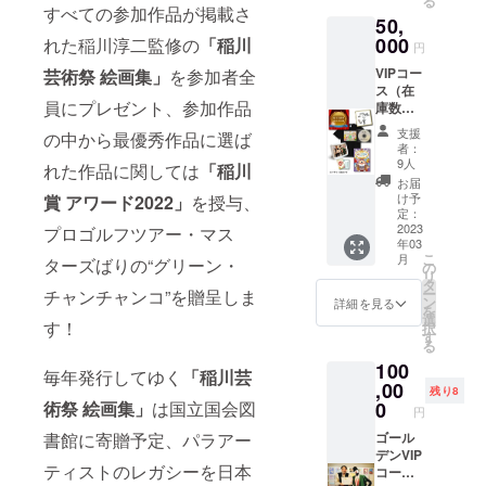
る
り）
支援者
載を希
すべての参加作品が掲載さ
50,
●「稲川
様に事
望され
芸術
000
れた稲川淳二監修の
「稲川
前にお
ない場
円
祭」特
送りす
合は
VIPコー
芸術祭 絵画集」
を参加者全
製Tシャ
るgogle
【名前
ス（在
ツ／4種
フォー
不掲
員にプレゼント、参加作品
庫数：
類
ムより1
載】と
制限な
（S,M,L
票を入
ご記入
支援
の中から最優秀作品に選ば
し） ●
,XL）の
れて頂
くださ
者：
お礼状
内、1種
きま
9人
い。
れた作品に関しては
「稲川
（はが
類をお
す。 ●
お届
き） ●
選びく
支援者
け予
賞 アワード2022」
を授与、
お礼色
ださ
定：
として
紙（稲
2023
プロゴルフツアー・マス
い。
お名前
年03
川淳二
（Tシャ
をHPに
こ
月
ターズばりの“グリーン・
さん直
ツのデ
の
掲載い
リ
筆サイ
ザイン
タ
たしま
ー
チャンチャンコ”を贈呈しま
ン入
は変更
ン
す。
詳細を見る
を
り） ●
になる
選
（希望
す！
択
支援者
可能性
す
者の
る
様宛の
がござ
み） 掲
100
稲川淳
いま
載期
毎年発行してゆく
「稲川芸
二さん
,00
す）
間：
残り8
からお
●「クラ
術祭 絵画集」
は国立国会図
0
2022年
円
礼音声
ウド
7月15日
書館に寄贈予定、パラアー
メッ
ゴール
ファン
～2023
セージ
デンVIP
ディン
年6月末
ティストのレガシーを日本
（CDで
コース
グ賞」
まで 掲