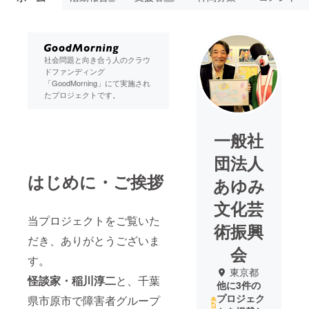
社会問題と向き合う人のクラウ
ドファンディング
「GoodMorning」にて実施され
たプロジェクトです。
一般社
団法人
はじめに・ご挨拶
あゆみ
文化芸
当プロジェクトをご覧いた
術振興
だき、ありがとうございま
会
す。
東京都
怪談家・
稲川淳二
と、千葉
他に3件の
プロジェク
県市原市で障害者グループ