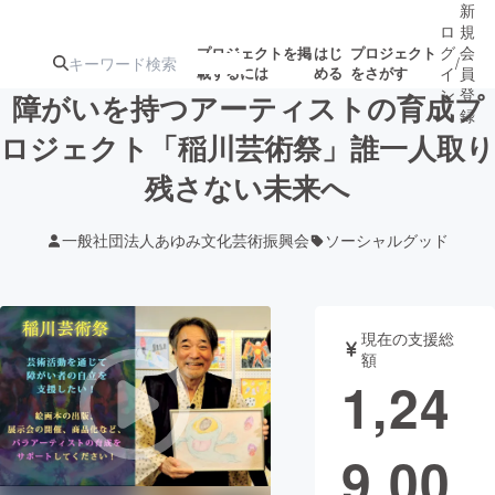
新
ロ
規
グ
会
プロジェクトを掲
はじ
プロジェクト
/
載するには
める
をさがす
イ
員
ン
登
障がいを持つアーティストの育成プ
録
ロジェクト「稲川芸術祭」誰一人取り
残さない未来へ
人気のプロ
注目のリ
注目の新着プロ
募集終了が近いプ
もうすぐ公開
ジェクト
ターン
ジェクト
ロジェクト
されます
一般社団法人あゆみ文化芸術振興会
ソーシャルグッド
アート・写真
音楽
現在の支援総
テクノロジー・ガジェット
ゲーム・サ
額
1,24
映像・映画
書籍・雑誌
9,00
ビジネス・起業
チャレンジ