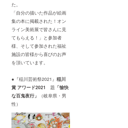
１冊 支
【稲川
ご記入
た。
援者の
芸術祭
くださ
お名前
HP】
い。
「自分の描いた作品が絵画
を掲載
https://
いたし
www.in
集の本に掲載された！オン
ます。
agawa-
（希望
art-
ライン美術展で皆さんに見
者の
festival.
てもらえる！」と参加者
み）
com/
（画像
●「稲川
様、そして参加された福祉
は2021
芸術祭
年度版
2022」
施設の皆様から喜びのお声
の絵画
絵画集
集の表
１冊 支
を頂いています。
紙・自
援者の
費出
お名前
版） ※
を掲載
●『稲川芸術祭2021』
稲川
ご支援
いたし
いただ
ます。
賞 アワード2021
題
「
愉快
く際、
（希望
掲載を
者の
な百鬼夜行」
（岐阜県・男
希望す
み）
るお名
（画像
性）
前を備
は2021
考欄に
年度版
ご記入
の絵画
くださ
集の表
い。掲
紙・自