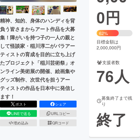
0
円
まちづくり・地域活性化
精神、知的、身体のハンディを背
負う皆さまからアート作品を大募
CAMPFIRE for Social Good
CAMPFIRE Creation
62%
集！障がいを持つ子の一人の親と
CAMPFIREふるさと納税
machi-ya
コミュニティ
目標金額は
して怪談家・稲川淳二がパラアー
2,000,000円
ティストの育成を目的に立ち上げ
支援者数
たプロジェクト「稲川芸術祭」オ
76
人
ンライン美術展の開催、絵画集や
グッズ制作、次世代を担うアー
ティストの作品を日本中に発信し
ます！
募集終了まで残
り
ポスト
シェア
終了
LINEで送る
URLコピー
埋め込み
QRコード