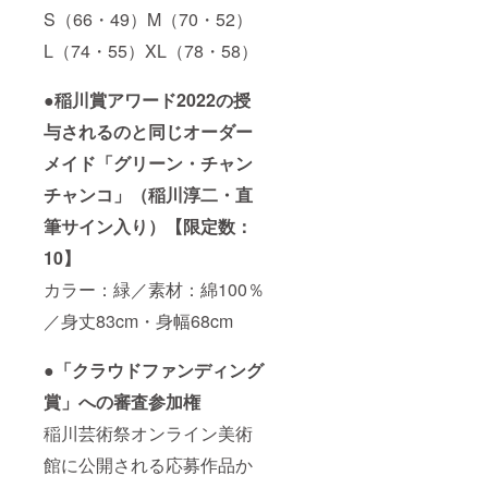
S（66・49）M（70・52）
L（74・55）XL（78・58）
●稲川賞アワード2022の授
与されるのと同じオーダー
メイド「グリーン・チャン
チャンコ」（稲川淳二・直
筆サイン入り）【限定数：
10】
カラー：緑／素材：綿100％
／身丈83cm・身幅68cm
●「クラウドファンディング
賞」への審査参加権
稲川芸術祭オンライン美術
館に公開される応募作品か