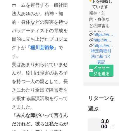
トを掲載し
ホームを運営する一般社団
ています
精神・知
法人あゆみが、精神・知
的・身体な
的・身体などの障害を持つ
どの障害を
パラアーティストの育成を
持ちなが
https://www.inagawa-art-festival.com/
目的に立ち上げたプロジェ
ら、優れた
http://www.inagawa-kaidan.com/
才能を秘め
https://www.ayumi55.com/
クトが
「稲川芸術祭」
で
特定商取引
るパラアー
す。
法に基づく
ティストの
表記
実はあまり知られていませ
育成を目的
メッセー
に立ち上
んが、稲川は障害のある子
ジを送る
がったプロ
を持つ一人の親として、長
ジェクト
きにわたり全国で障害者を
【稲川芸術
祭】
リターンを
支援する講演活動を行って
障害のある
きました。
選ぶ
子を持つ一
「みんな障がいって言うん
人の親とし
3,0
て、長きに
だけれど、彼らは私たちが
00
円
わたり障害