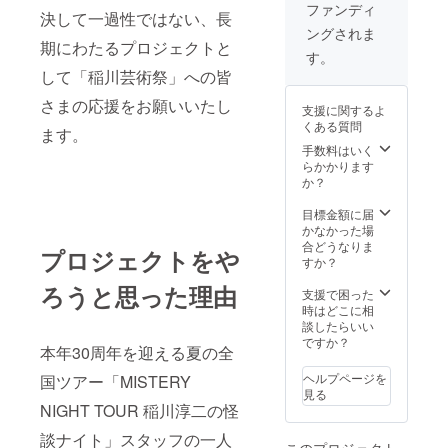
いま
チャン
ている
紙・自
ファンディ
決して一過性ではない、長
す）
コ」(稲
応募作
費出
ングされま
●「クラ
川淳
品から
版） ※
期にわたるプロジェクトと
ウド
二・直
賞を上
ご支援
す。
ファン
筆サイ
げたい
いただ
して「稲川芸術祭」への皆
ディン
ン入
と思う
く際、
グ賞」
り）
作品に
さまの応援をお願いいたし
掲載を
支援に関するよ
への審
●「稲川
支援者
希望す
くある質問
査参加
芸術
ます。
様に事
るお名
権
祭」特
前にお
手数料はいく
前を備
製Tシャ
送りす
らかかります
考欄に
ツ／4種
るgogle
か？
ご記入
類
フォー
くださ
（S,M,L
ムより1
目標金額に届
い。掲
,XL）の
票を入
かなかった場
載を希
内、1種
れて頂
合どうなりま
望され
プロジェクトをや
類をお
きま
すか？
ない場
選びく
す。 ●
合は
ろうと思った理由
ださ
支援者
支援で困った
【名前
い。
として
時はどこに相
不掲
（Tシャ
お名前
談したらいい
載】と
ツのデ
をHPに
ですか？
ご記入
本年30周年を迎える夏の全
ザイン
掲載い
くださ
は変更
たしま
い。
ヘルプページを
国ツアー「MISTERY
※2022
になる
す。
見る
年10月
可能性
（希望
NIGHT TOUR 稲川淳二の怪
15日～
がござ
者の
31日の
いま
談ナイト」スタッフの一人
み） 掲