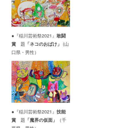
載を希
費出
望され
版） ※
ない場
ご支援
合は
いただ
【名前
く際、
不掲
掲載を
載】と
希望す
ご記入
るお名
●『稲川芸術祭2021』
敢闘
くださ
前を備
い。
考欄に
賞
題
「
ネコのおばけ」
(山
ご記入
くださ
口県・男性）
い。掲
載を希
望され
ない場
合は
【名前
不掲
載】と
ご記入
くださ
い。
●『稲川芸術祭2021』
技能
賞
題
「
魔界の仮面」
（千