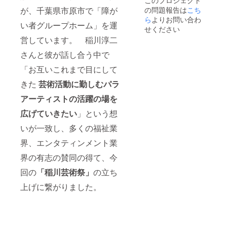
このプロジェクト
間に稲
す）
載期
が、千葉県市原市で「障が
の問題報告は
こち
川芸術
●「クラ
間：
祭オン
ウド
ら
よりお問い合わ
2022年
い者グループホーム」を運
ライン
ファン
7月15日
せください
美術館
ディン
～2023
営しています。 稲川淳二
にて公
グ賞」
年6月末
開され
への審
まで 掲
さんと彼が話し合う中で
ている
査参加
載HP
応募作
権
【稲川
「お互いこれまで目にして
品から
※2022
芸術祭
きた
芸術活動に勤しむパラ
賞を上
年10月
HP】
げたい
15日～
https://
アーティストの活躍の場を
と思う
31日の
www.in
作品に
間に稲
agawa-
広げていきたい
」という想
支援者
川芸術
art-
様に事
祭オン
festival.
いが一致し、多くの福祉業
前にお
ライン
com/
送りす
美術館
●「稲川
界、エンタティンメント業
るgogle
にて公
芸術祭
フォー
開され
界の有志の賛同の得て、今
2022」
ムより1
ている
絵画集
回の
「稲川芸術祭」
の立ち
票を入
応募作
１冊 支
れて頂
品から
援者の
上げに繋がりました。
きま
賞を上
お名前
す。 ●
げたい
を掲載
支援者
と思う
いたし
として
作品に
ます。
お名前
支援者
（希望