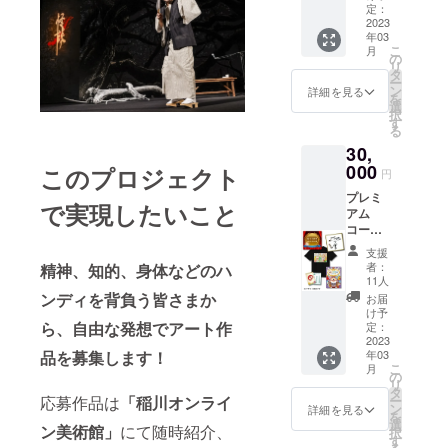
法人あゆみ
（はが
載期
定：
き）
2023
間：
文化芸術振
年03
●「クラ
2022年
興会」を開
こ
月
ウド
7月15日
の
リ
設しまし
ファン
～2023
タ
ー
ディン
年6月末
ン
詳細を見る
た。
を
グ賞」
まで 掲
選
択
への審
載HP
す
る
査参加
【稲川
30,
権
芸術祭
※2022
000
HP】
このプロジェクト
円
年10月
https://
プレミ
15日～
www.in
で実現したいこと
アム
31日の
agawa-
コース
間に稲
art-
（在庫
川芸術
festival.
支援
数：制
祭オン
com/ ※
者：
精神、知的、身体などのハ
限な
ライン
ご支援
11人
し） ●
美術館
ンディを背負う皆さまか
いただ
お届
お礼状
にて公
く際、
け予
（はが
ら、自由な発想でアート作
開され
定：
掲載を
き） ●
2023
ている
希望す
品を募集します！
年03
お礼色
応募作
るお名
こ
月
紙（稲
品から
の
前を備
リ
川淳二
賞を上
タ
考欄に
応募作品は
「稲川オンライ
ー
さん直
げたい
ン
ご記入
詳細を見る
を
筆サイ
と思う
選
くださ
ン美術館」
にて随時紹介、
択
ン入
作品に
す
い。掲