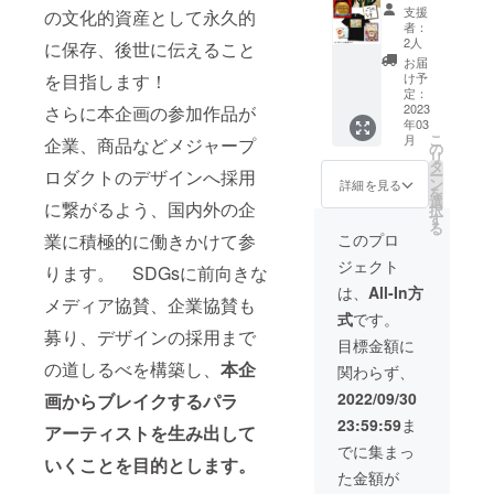
お届
（在庫
への審
載HP
支援
の文化的資産として永久的
け） ●
数：
査参加
【稲川
者：
稲川淳
10） ●
権
芸術祭
2人
に保存、後世に伝えること
二さん
お礼状
HP】
お届
生声入
（はが
を目指します！
https://
け予
り目覚
き） ●
定：
www.in
まし時
お礼色
2023
さらに本企画の参加作品が
agawa-
年03
計
紙（稲
art-
こ
月
企業、商品などメジャープ
●「稲川
川淳二
の
festival.
リ
芸術
さん直
タ
com/
ロダクトのデザインへ採用
ー
祭」特
筆サイ
ン
●「稲川
詳細を見る
を
製Tシャ
ン入
選
芸術祭
に繋がるよう、国内外の企
択
ツ／4種
り） ●
す
2022」
る
類
稲川賞
絵画集
業に積極的に働きかけて参
このプロ
（S,M,L
アワー
１冊 支
ジェクト
,XL）の
ド2022
ります。 SDGsに前向きな
援者の
内、1種
の受賞
お名前
は、
All-In方
メディア協賛、企業協賛も
類をお
者に授
※2022
を掲載
式
です。
選びく
与され
年10月
いたし
募り、デザインの採用まで
ださ
るのと
15日～
ます。
目標金額に
い。
同じ
31日の
（希望
の道しるべを構築し、
本企
関わらず、
（Tシャ
オー
間に稲
者の
ツのデ
ダーメ
川芸術
み）
2022/09/30
画からブレイクするパラ
ザイン
イド
祭オン
（画像
23:59:59
ま
は変更
「グ
ライン
アーティストを生み出して
は2021
になる
リー
美術館
年度版
でに集まっ
いくことを目的とします。
可能性
ン・
にて公
の絵画
た金額が
がござ
チャン
開され
集の表