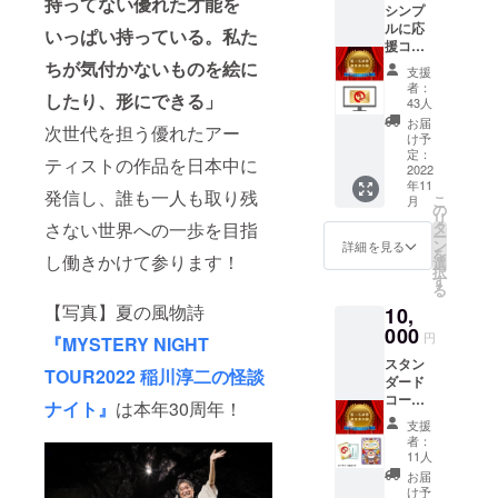
持ってない優れた才能を
シンプ
者の支援活
ルに応
いっぱい持っている。私た
動を行って
援コー
きた怪談
ス（在
ちが気付かないものを絵に
支援
庫数：
家・稲川淳
者：
したり、形にできる」
制限な
43人
二がエグゼ
し） ●
お届
次世代を担う優れたアー
サンク
クティブ・
け予
スメー
定：
プロデュー
ティストの作品を日本中に
ル
2022
サーを努
年11
●「クラ
発信し、誰も一人も取り残
こ
月
ウド
め、障がい
の
リ
ファン
さない世界への一歩を目指
タ
者対象の共
ー
ディン
ン
詳細を見る
を
同生活援助
し働きかけて参ります！
グ賞」
選
択
への審
す
施設（グ
る
査参加
ループホー
【写真】夏の風物詩
10,
権 ●支
援者と
ム）を運営
000
円
『MYSTERY NIGHT
してお
する「一般
スタン
名前を
TOUR2022 稲川淳二の怪談
社団法人あ
ダード
HPに掲
コース
載いた
ゆみ」が母
ナイト』
は本年30周年！
（在庫
しま
支援
体となり、
数：制
す。
者：
限な
2022年より
（希望
11人
し） ●
者の
お届
「一般社団
お礼状
み） 掲
け予