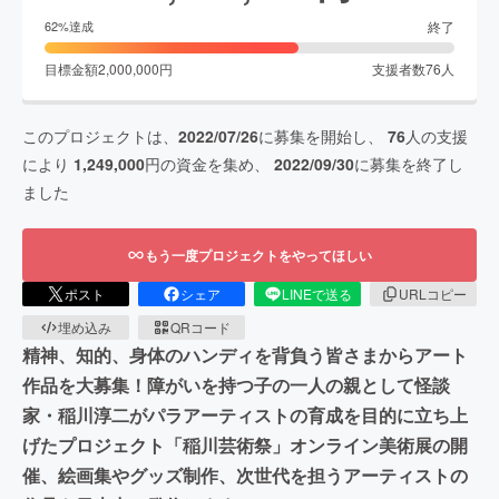
終了
62
%達成
目標金額
2,000,000
円
支援者数
76
人
このプロジェクトは、
2022/07/26
に募集を開始し、
76
人の支援
により
1,249,000
円の資金を集め、
2022/09/30
に募集を終了し
ました
もう一度プロジェクトをやってほしい
ポスト
シェア
LINEで送る
URLコピー
埋め込み
QRコード
精神、知的、身体のハンディを背負う皆さまからアート
作品を大募集！障がいを持つ子の一人の親として怪談
家・稲川淳二がパラアーティストの育成を目的に立ち上
げたプロジェクト「稲川芸術祭」オンライン美術展の開
催、絵画集やグッズ制作、次世代を担うアーティストの