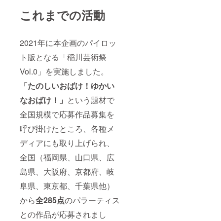
をHPに
様に事
者の
掲載い
前にお
み）
これまでの活動
たしま
送りす
（画像
す。
るgogle
は2021
（希望
フォー
年度版
者の
ムより1
2021年に本企画のパイロッ
の絵画
み） 掲
票を入
集の表
ト版となる「稲川芸術祭
載期
れて頂
紙・自
間：
きま
費出
Vol.0」を実施しました。
2022年
す。 ●
版） ※
7月15日
支援者
ご支援
「たのしいおばけ！ゆかい
～2023
として
いただ
年6月末
お名前
く際、
なおばけ！」
という題材で
まで 掲
をHPに
掲載を
載HP
掲載い
全国規模で応募作品募集を
希望す
【稲川
たしま
るお名
呼び掛けたところ、各種メ
芸術祭
す。
前を備
HP】
（希望
考欄に
ディアにも取り上げられ、
https://
者の
ご記入
www.in
み） 掲
くださ
全国（福岡県、山口県、広
agawa-
載期
い。掲
art-
間：
載を希
島県、大阪府、京都府、岐
festival.
2022年
望され
com/
7月15日
ない場
阜県、東京都、千葉県他）
●「稲川
～2023
合は
から
全285点
のパラーティス
芸術祭
年6月末
【名前
2022」
まで 掲
不掲
との作品が応募されまし
絵画集
載HP
載】と