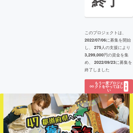
終了
このプロジェクトは、
2022/07/06
に募集を開始
し、
275
人の支援により
3,299,000
円の資金を集
め、
2022/09/23
に募集を
終了しました
もう一度プロジェ
3
クトをやってほし
8
い