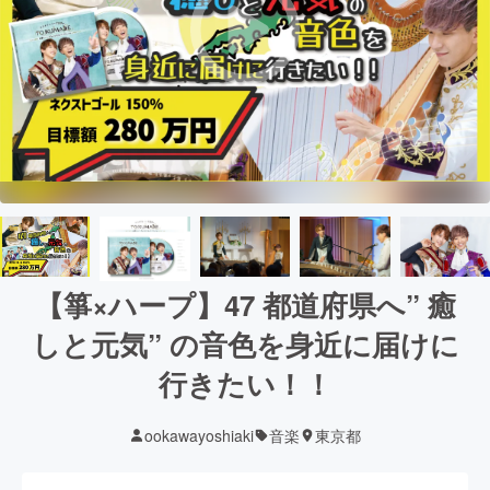
【箏×ハープ】47 都道府県へ” 癒
しと元気” の音色を身近に届けに
行きたい！！
ookawayoshiaki
音楽
東京都