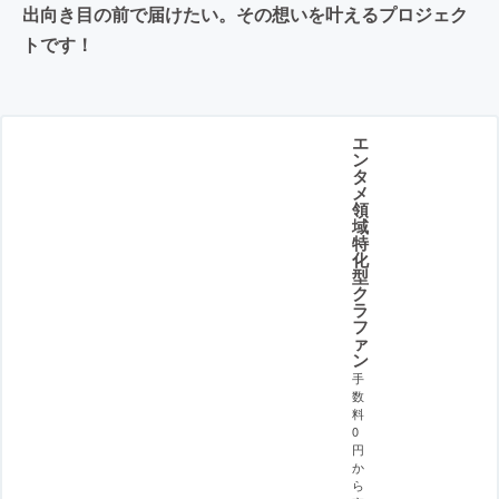
出向き目の前で届けたい。その想いを叶えるプロジェク
トです！
エ
ン
タ
メ
領
域
特
化
型
ク
ラ
フ
ァ
ン
手
数
料
0
円
か
ら