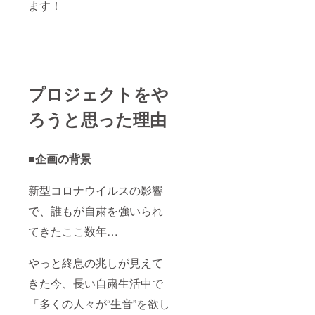
ます！
一切お
受けで
きかね
ます。
※備考欄
に「MV
クレ
ジット
プロジェクトをや
の記載
名」を
ろうと思った理由
お書き
くださ
い。記
載がな
■企画の背景
い場合
はお申
し込み
新型コロナウイルスの影響
名を記
で、誰もが自粛を強いられ
載させ
ていた
てきたここ数年…
だきま
す。
※CD、
やっと終息の兆しが見えて
フォト
ブッ
きた今、長い自粛生活中で
ク、楽
譜と音
「多くの人々が“生音”を欲し
源は郵