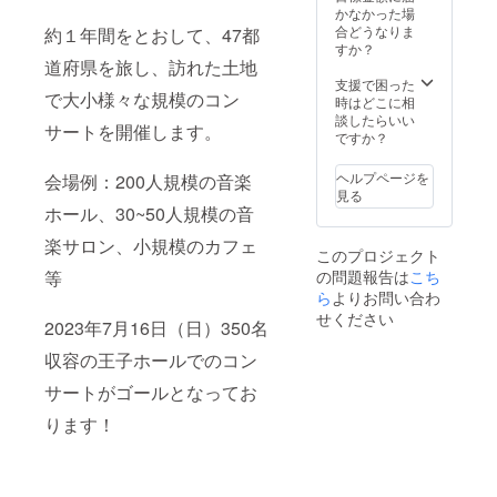
サイズ
選び
だきま
かなかった場
やお渡
後、主
すの
合どうなりま
約１年間をとおして、47都
し方法
要都市
で、あ
すか？
等は本
の指定
道府県を旅し、訪れた土地
らかじ
文の
開場を
めご了
支援で困った
で大小様々な規模のコン
『リ
こちら
承くだ
時はどこに相
ターン
から選
さい。
談したらいい
サートを開催します。
につい
択させ
※体験時
ですか？
て』を
ていた
間終了
ご参照
だきま
後の
ヘルプページを
会場例：200人規模の音楽
くださ
す。 (コ
トーク
見る
いま
ンサー
等はご
ホール、30~50人規模の音
せ。 ︎開
ト開催
遠慮願
催時期
地 :東
楽サロン、小規模のカフェ
いま
このプロジェクト
につき
京、大
す。 ※
等
の問題報告は
こち
まして
阪、静
その他
は、ご
岡、福
ら
よりお問い合わ
リター
支援者
島、神
ン物の
せください
2023年7月16日（日）350名
様と
奈川、
サイズ
メール
名古
やお渡
収容の王子ホールでのコン
にてや
屋、北
し方法
りとり
海道、
等は本
サートがゴールとなってお
させて
福岡、
文の
いただ
沖縄)
『リ
ります！
きま
(交通
ターン
す。 な
費、会
につい
お、雪
場費込)
て』を
が想定
※一口お
ご参照