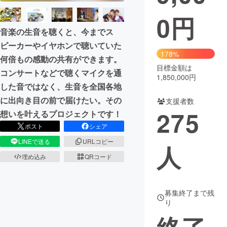
0
円
まちづくり・地域活性化
音楽の生音を聴くと、今までス
ピーカーやイヤホンで聴いていた
CAMPFIRE for Social Good
CAMPFIRE Creation
178%
何倍もの感動の共有ができます。
CAMPFIREふるさと納税
machi-ya
コミュニティ
目標金額は
コンサートなどで聴くマイクを通
1,850,000円
した音ではなく、生音を全国各地
に出向き目の前で届けたい。その
支援者数
275
想いを叶えるプロジェクトです！
ポスト
シェア
LINEで送る
URLコピー
人
埋め込み
QRコード
募集終了まで残
り