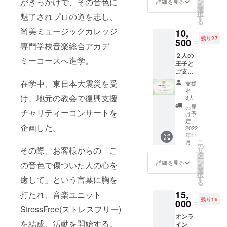
がきっかけで、その音色に
備考欄
ン
詳細を見る
を
ロール
へご住
選
択
魅了されプロの道を志し、
にお名
所の記
す
る
前記載
載が必
尚美ミュージックカレッジ
10,
※備考欄
須にな
残り27
に「MV
500
りま
円
専門学校音楽総合アカデ
クレ
す。
２人の
ジット
ミーコースへ進学。
王子と
の記載
ご支援
名」と
者のあ
「お礼
在学中、東日本大震災を受
支援
なただ
動画で
者：
けの3人
け、地元の教会で復興支援
呼んで
3人
による
ほしい
お届
チャリティーコンサートを
３分間
お名
け予
ビデオ
前」を
定：
企画した。
トー
2022
お書き
年11
ク、プ
くださ
こ
月
リンス
い。記
の
その際、お客様からの「こ
リ
２人の
載がな
タ
ー
チェキ1
い場合
ン
詳細を見る
の音色で傷ついた人の心を
を
枚 | CD
はお申
選
択
１枚、
し込み
癒して」という言葉に胸を
す
る
直筆サ
名を記
15,
打たれ、音楽ユニット
イン
載させ
残り15
カー
000
ていた
円
StressFree(ストレスフリー)
ド、MV
だきま
オンラ
エンド
す。
を結成、活動を開始する。
イン
ロール
※CDと