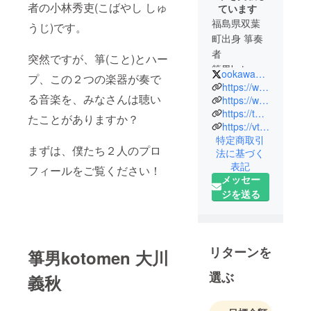
者の小林秀吏(こばやし しゅ
ています
福島県双葉
うじ)です。
町出身 箏奏
者
突然ですが、箏(こと)とハー
箏男kotomen
ookawayoshiaki
プ、この２つの楽器が奏で
大川義秋で
https://www.kotomen.com
る音楽を、みなさんは聴い
す！
https://www.youtube.com/c/kotomen
https://twitter.com/ookawayoshiaki
たことがありますか？
https://vt.tiktok.com/joK1Ru/
この度は、
特定商取引
『47都道府
まずは、僕たち２人のプロ
法に基づく
県に癒しと
表記
フィールをご覧ください！
元気を音楽
メッセー
で届けた
ジを送る
い！』と思
い、プロ
ジェクトを
リターンを
作成しまし
箏男kotomen
大川
た。
選ぶ
義秋
お力添えど