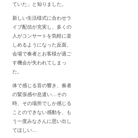
送いた
ていた」と知りました。
しま
す。備
新しい生活様式に合わせラ
考欄へ
ご住所
イブ配信が充実し、多くの
の記載
が必須
人がコンサートを気軽に楽
になり
ます。
しめるようになった反面、
※その他
リター
会場で奏者とお客様が過ご
ン物の
す機会が失われてしまっ
サイズ
やお渡
た。
し方法
等は本
文の
体で感じる音の響き、奏者
『リ
ターン
の緊張感や息遣い…その
につい
て』を
時、その場所でしか感じる
ご参照
ことのできない感動を、も
くださ
いま
う一度みなさんに思い出し
せ。
てほしい…