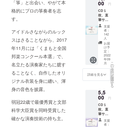
「箏」と出会い、やがて本
00
円
格的にプロの箏奏者を志
CD１
枚、直
す。
筆サイ
ンカー
支援
ド ※CD
者：
アイドルさながらのルック
と直筆
142
サイン
人
スはさることながら、2017
カード
お届
は郵送
年11月には「くまもと全国
け予
いたし
定：
2022
邦楽コンクール本選」で、
ます。
年09
備考欄
こ
月
名立たる演奏家たちに臆す
へご住
の
リ
所の記
タ
ることなく、自作したオリ
ー
載が必
ン
詳細を見る
を
須にな
選
ジナル衣装を身に纏い、渾
択
りま
す
る
す。 ※
身の音色を披露。
5,5
その他
00
リター
円
弱冠22歳で最優秀賞と文部
ン物の
CD１
サイズ
枚、直
科学大臣賞を同時受賞した
やお渡
筆サイ
し方法
確かな演奏技術の持ち主。
ンカー
等は本
支援
ド、MV
文の
者：