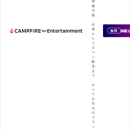
実
施
可
能
。
企
画
掲載
無料
か
ら
リ
タ
ー
ン
配
送
ま
で
、
す
べ
て
お
任
せ
の
プ
ラ
ン