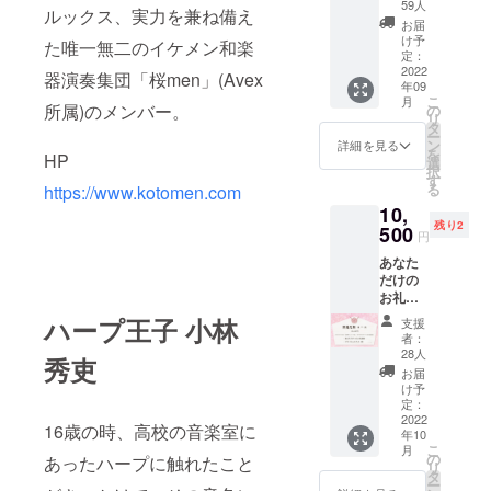
エンド
『リ
59人
ルックス、実⼒を兼ね備え
ロール
ターン
お届
にお名
につい
け予
た唯⼀無⼆のイケメン和楽
前記載
定：
て』を
※備考欄
2022
ご参照
器演奏集団「桜men」(Avex
年09
にMVク
くださ
こ
月
レジッ
所属)のメンバー。
の
いま
リ
トの記
タ
せ。
ー
載名を
ン
詳細を見る
を
HP
お書き
選
択
くださ
す
る
https://www.kotomen.com
い。記
10,
載がな
残り2
い場合
500
円
はお申
あなた
し込み
だけの
名を記
お礼動
載させ
画、プ
ていた
ハープ王子 小林
支援
リンス
だきま
者：
２人の
す。
28人
秀吏
チェキ
※CDと
お届
１枚 |
直筆サ
け予
CD１
イン
定：
枚、直
2022
カード
16歳の時、高校の音楽室に
年10
筆サイ
は郵送
こ
月
ンカー
いたし
の
あったハープに触れたこと
リ
ド、MV
ます。
タ
ー
エンド