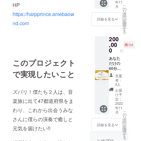
年11
枚、直
お書き
HP
イン
せ。
こ
月
筆サイ
くださ
の
カード
リ
ンカー
https://harpprince.amebaow
い。記
タ
は郵送
ー
ド、MV
載がな
ン
いたし
詳細を見る
を
nd.com
エンド
い場合
選
ます。
択
ロール
はお申
す
備考欄
る
にお名
し込み
へご住
200
前記載
名を記
所の記
※備考欄
,00
載させ
載が必
残り2
に「MV
ていた
0
須にな
円
クレ
だきま
りま
ジット
あなた
す。 ※
す。 ※
このプロジェクト
の記載
だけの
オンラ
ビデオ
名」を
60分の
イン
トーク
で実現したいこと
お書き
プレミ
レッス
のご利
支援
くださ
アコン
ンのご
用に
者：
い。記
サー
利用に
は、ス
5人
載がな
ト！ CD
は、ビ
マート
お届
ズバリ！僕たち２人は、音
い場合
１枚、
デオ通
フォン
け予
はお申
直筆サ
話機能
定：
のビデ
楽旅に出て47都道府県をま
し込み
イン
2022
を利用
オ通話
年11
名を記
カー
わり、これから出会うみな
できる
機能が
こ
月
載させ
ド、MV
デバイ
の
必須に
リ
さんに僕らの演奏で癒しと
ていた
エンド
ス(ス
タ
なりま
ー
だきま
ロール
マート
ン
す。時
詳細を見る
を
元気を届けたい!!
す。
にお名
フォン
選
間帯に
択
※CD、
前記
やパソ
す
よって
る
フォト
載、あ
コンな
はご希
このプロ