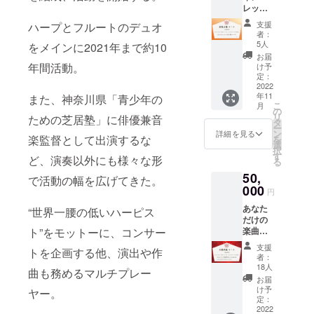
レッス
にお名
直筆サ
ン30分
前記載
イン
支援
ハープとフルートのデュオ
(箏or
※備考欄
カード
者：
ハープ)
に「MV
は郵送
5人
をメインに2021年まで約10
| CD１
クレ
いたし
お届
枚、直
ジット
年間活動。
ます。
け予
筆サイ
の記載
定：
備考欄
ンカー
2022
名」と
へご住
年11
また、神奈川県「青少年の
ド、MV
「お礼
所の記
こ
月
エンド
動画で
の
載が必
リ
ための芝居塾」に俳優兼音
ロール
呼んで
タ
須にな
ー
にお名
ほしい
ン
りま
詳細を見る
楽監督として出演するな
を
前記載
お名
選
す。 ※
択
箏10
前」を
す
その他
ど、演奏以外にも様々な形
る
名、
お書き
リター
50,
ハープ
くださ
で活動の幅を広げてきた。
ン物の
10名ま
000
い。記
サイズ
円
でレッ
載がな
やお渡
あなた
スンを
“世界一腰の低いハーピス
い場合
し方法
だけの
応募い
はお申
等は本
ト”をモットーに、コンサー
楽曲作
たしま
し込み
文の
成！ (16
す。 ※
名を記
『リ
支援
トを企画する他、演出や作
小節の
備考欄
載させ
ターン
者：
楽譜,音
に「MV
ていた
18人
につい
曲も務めるマルチプレー
源) 、
クレ
だきま
て』を
お届
フォト
ジット
す。
け予
ご参照
ヤー。
ブック |
の記載
定：
※CDと
くださ
CD１
2022
名」を
直筆サ
いま