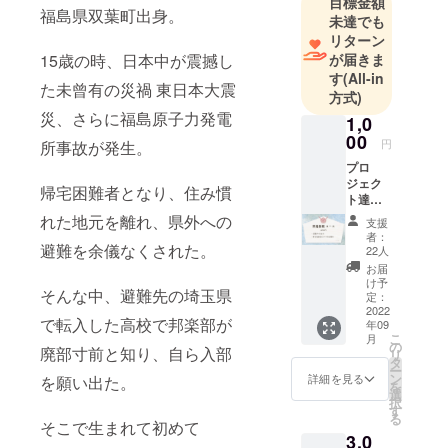
目標金額
うぞよろし
福島県双葉町出身。
未達でも
くお願いい
リターン
15歳の時、日本中が震撼し
が届きま
す
(All-in
た未曾有の災禍 東日本大震
方式)
災、さらに福島原子力発電
1,0
00
円
所事故が発生。
プロ
ジェク
帰宅困難者となり、住み慣
ト達成
後お礼
れた地元を離れ、県外への
支援
のメー
者：
ルが届
避難を余儀なくされた。
22人
きま
お届
す。
け予
そんな中、避難先の埼玉県
定：
2022
で転入した高校で邦楽部が
年09
こ
月
の
廃部寸前と知り、自ら入部
リ
タ
ー
ン
詳細を見る
を願い出た。
を
選
択
す
る
そこで生まれて初めて
3,0