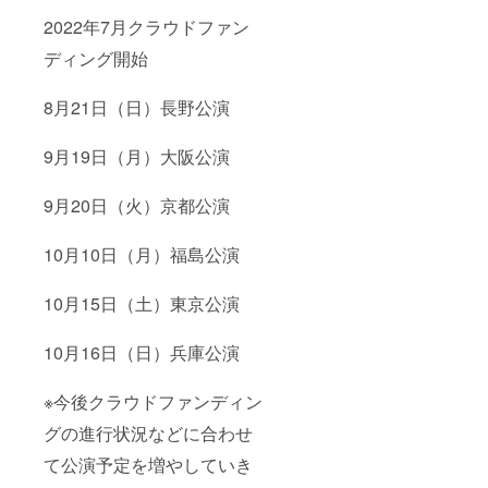
される
申し込
くださ
2022年7月クラウドファン
地域で
みに対
いま
はご希
し、ご
せ。
ディング開始
望の時
購入者
期に添
様を含
えない
め10名
8月21日（日）長野公演
場合も
様まで
ござい
ご参加
ます。
いただ
9月19日（月）大阪公演
あらか
けま
じめご
す。 ※
了承の
地域に
9月20日（火）京都公演
ほどよ
より楽
ろしく
器の機
10月10日（月）福島公演
お願い
種が変
いたし
わる場
ます。
合がご
10月15日（土）東京公演
ざいま
す。 ※
ご購
10月16日（日）兵庫公演
入、会
場設定
後の都
※今後クラウドファンディン
道府県
ご変更
グの進行状況などに合わせ
は会場
て公演予定を増やしていき
予約の
関係上