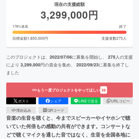
現在の支援総額
3,299,000
円
終了
178
%達成
目標金額
1,850,000
円
支援者数
275
人
このプロジェクトは、
2022/07/06
に募集を開始し、
275
人の支援
により
3,299,000
円の資金を集め、
2022/09/23
に募集を終了し
ました
もう一度プロジェクトをやってほしい
38
ポスト
シェア
LINEで送る
URLコピー
埋め込み
QRコード
音楽の生音を聴くと、今までスピーカーやイヤホンで聴
いていた何倍もの感動の共有ができます。コンサートな
どで聴くマイクを通した音ではなく、生音を全国各地に