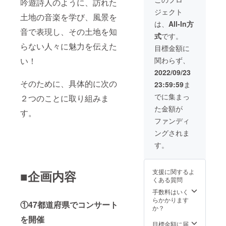
吟遊詩人のように、訪れた
ブッ
なただ
ど)が必
望の時
ジェクト
ク、楽
けのお
要にな
間帯に
土地の音楽を学び、風景を
譜と音
礼動
りま
添えな
は、
All-In方
源は郵
画、
す。 ※
音で表現し、その土地を知
い場合
式
です。
送いた
フォト
オンラ
もござ
らない人々に魅力を伝えた
しま
ブッ
イン
います
目標金額に
す。備
ク、プ
レッス
のであ
い！
関わらず、
考欄へ
リンス
ンでの
らかじ
ご住所
２人の
楽器の
めご了
2022/09/23
の記載
チェキ1
貸出は
承くだ
そのために、具体的に次の
23:59:59
ま
が必須
枚、あ
行って
さい。
になり
なただ
おりま
※その他
でに集まっ
２つのことに取り組みま
ます。
けの楽
せん。
リター
た金額が
※ビデオ
曲作
※時間帯
す。
ン物の
トーク
成！ (16
によっ
サイズ
ファンディ
のご利
小節の
ては、
やお渡
ングされま
用に
楽譜,音
ご希望
し方法
は、ス
源) ◇プ
の時間
等は本
す。
マート
レミア
に添え
文の
フォン
コン
ない場
『リ
のビデ
サート
合がご
ターン
支援に関するよ
■企画内容
オ機能
につい
ざいま
につい
くある質問
が必須
て 各都
す。そ
て』を
になり
道府県
の場合
手数料はいく
ご参照
ます。
をお選
は別時
らかかります
くださ
①47都道府県でコンサート
※その他
びいた
間を提
か？
いま
リター
だけま
案させ
せ。
を開催
ン物の
す。お
ていた
目標金額に届