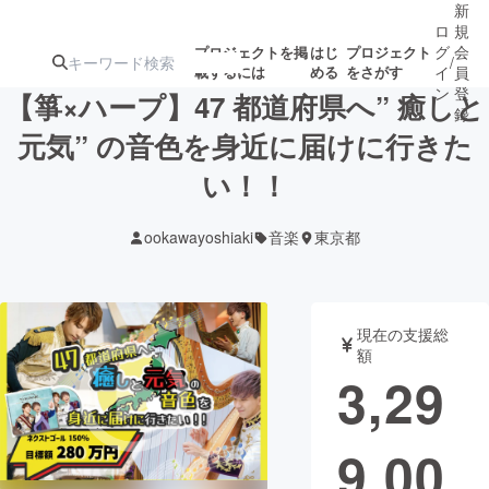
新
ロ
規
グ
会
プロジェクトを掲
はじ
プロジェクト
/
載するには
める
をさがす
イ
員
ン
登
【箏×ハープ】47 都道府県へ” 癒しと
録
元気” の音色を身近に届けに行きた
い！！
人気のプロ
注目のリ
注目の新着プロ
募集終了が近いプ
もうすぐ公開
ジェクト
ターン
ジェクト
ロジェクト
されます
ookawayoshiaki
音楽
東京都
アート・写真
音楽
現在の支援総
テクノロジー・ガジェット
ゲーム・サ
額
3,29
映像・映画
書籍・雑誌
9,00
ビジネス・起業
チャレンジ