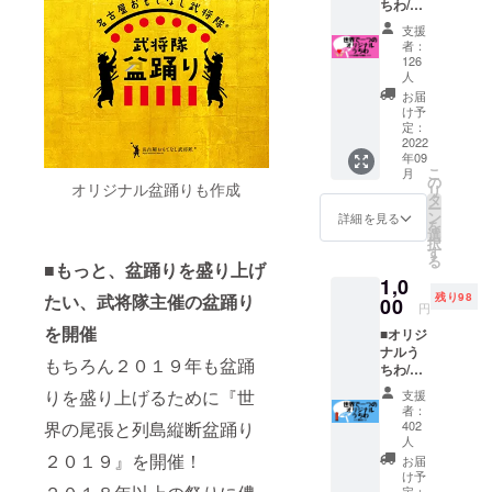
ちわ/会
場でお
支援
渡し(限
者：
定200
126
本) 片面
人
はメイ
お届
ンビ
け予
ジュア
定：
2022
ル、片
年09
面は武
こ
月
将隊が1
の
オリジナル盆踊りも作成
リ
つず
タ
ー
つ、文
ン
詳細を見る
を
字や絵
選
択
を手書
す
る
■もっと、盆踊りを盛り上げ
きをし
1,0
ます。
たい、武将隊主催の盆踊り
残り98
00
世界で
円
たった
を開催
■オリジ
ひとつ
ナルう
のうち
もちろん２０１９年も盆踊
ちわ/郵
わで
送(限定
す。 盆
りを盛り上げるために『世
支援
500本)
踊り大
者：
片面は
界の尾張と列島縦断盆踊り
会当
402
メイン
人
日、武
ビジュ
２０１９』を開催！
将隊か
お届
アル、
け予
ら直接
定：