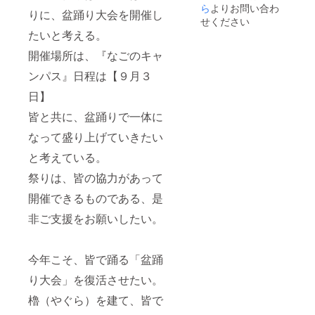
ター
ら
よりお問い合わ
りに、盆踊り大会を開催し
第2競技
せください
場
たいと考える。
(名古
開催場所は、『なごのキャ
屋市中
村区中
ンパス』日程は【９月３
村町待
日】
屋43番
地の1)
皆と共に、盆踊りで一体に
出陣：
織田信
なって盛り上げていきたい
長、前
田利
と考えている。
家、前
田慶
祭りは、皆の協力があって
次、太
開催できるものである、是
助、十
吾
非ご支援をお願いしたい。
今年こそ、皆で踊る「盆踊
り大会」を復活させたい。
櫓（やぐら）を建て、皆で