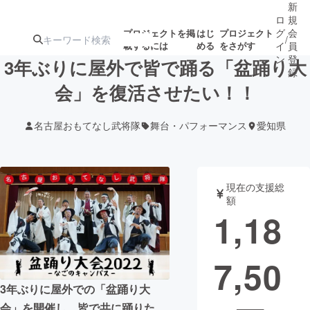
新
ロ
規
グ
会
プロジェクトを掲
はじ
プロジェクト
/
載するには
める
をさがす
イ
員
ン
登
3年ぶりに屋外で皆で踊る「盆踊り大
録
会」を復活させたい！！
人気のプロ
注目のリ
注目の新着プロ
募集終了が近いプ
もうすぐ公開
名古屋おもてなし武将隊
舞台・パフォーマンス
愛知県
ジェクト
ターン
ジェクト
ロジェクト
されます
アート・写真
音楽
現在の支援総
額
1,18
テクノロジー・ガジェット
ゲーム・サ
7,50
映像・映画
書籍・雑誌
3年ぶりに屋外での「盆踊り大
ビジネス・起業
チャレンジ
会」を開催し、皆で共に踊りた