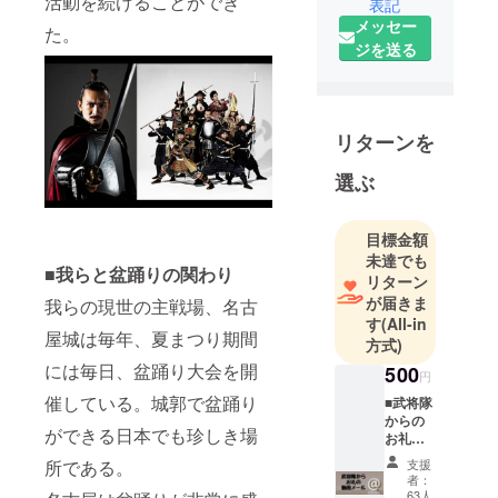
活動を続けることができ
表記
てなしの
メッセー
た。
心”と
ジを送る
SAMURAIカ
ルチャーを
世界に発信
するため
リターンを
に、名古屋
選ぶ
城を拠点に
さまざまな
活動を行っ
目標金額
未達でも
ている。
■我らと盆踊りの関わり
リターン
メンバーは
が届きま
我らの現世の主戦場、名古
織田信長、
す
(All-in
豊臣秀吉、
屋城は毎年、夏まつり期間
方式)
徳川家康、
には毎日、盆踊り大会を開
500
円
前田利家、
催している。城郭で盆踊り
■武将隊
加藤清正、
からの
前田慶次と
ができる日本でも珍しき場
お礼の
いう日本を
動画
所である。
支援
メール
代表する有
者：
武将隊
63人