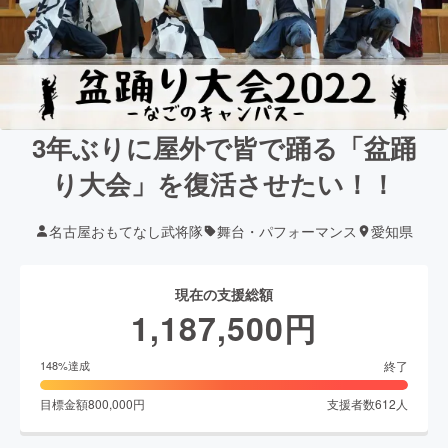
3年ぶりに屋外で皆で踊る「盆踊
り大会」を復活させたい！！
名古屋おもてなし武将隊
舞台・パフォーマンス
愛知県
現在の支援総額
1,187,500
円
終了
148
%達成
目標金額
800,000
円
支援者数
612
人