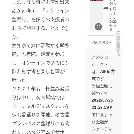
このような時でも何か出来
バーの
手ぬぐ
す 沢山
50人
指名は
い付き
の方に
お届
ぬかと考え、「オンライン
できま
(限定50
購入い
け予
せん ※
人) 本番
ただき
定：
盆踊り」を多くの支援者の
盆踊り
前に武
2022
たい
大会が
年08
将隊と
お蔭で開催することができ
為、お
こ
中止に
月
一緒に
一人様1
の
リ
なった
た。
盆踊り
回のみ
タ
ー
場合は
の練習
の購入
ン
詳細を見る
を
愛知県で共に活動する武将
うちわ
をしよ
のご協
選
択
のお渡
う！ 練
力をお
す
隊、忍者隊、姫隊も参加
る
しも中
習会の
願いい
このプロ
止とな
あとは
たしま
し、オンラインであるにも
り、郵
ジェクト
参加し
す ※手
送させ
た武将
ぬぐい
関わらず皆と楽しむ事が
は、
All-In方
て頂き
隊メン
はリ
ます
式
です。
叶った。
バーひ
ターン
とりと
にある
目標金額に
２０２１年も、軒並み盆踊
写真が
ものと
関わらず、
撮れま
同じで
りは中止、名古屋城では
す 沢山
す 「盆
2022/07/25
の方に
踊り練
ソーシャルディスタンスを
23:59:59
ま
購入い
習会」
ただき
日程：8
保ち盆踊りを開催。名古屋
でに集まっ
たい
月20日
た金額が
為、お
グランパスの盆踊りにも関
（土）
一人様1
時間：
ファンディ
わり、スタジアムでサポー
回のみ
19：00