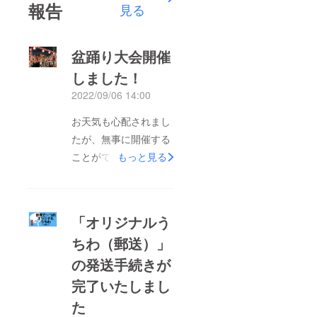
報告
見る
盆踊り大会開催
しました！
2022/09/06 14:00
お天気も心配されまし
たが、無事に開催する
ことができました！皆
もっと見る
様のおかげでこんなに
大きな立派なやぐらも
建てることができまし
「オリジナルう
た。多くの方にご来場
ちわ（郵送）」
いただけて皆でやぐら
の発送手続きが
を囲んで盆踊りができ
るのは幸せなことだな
完了いたしまし
と改めて思いました。
た
本当に本当にありがと