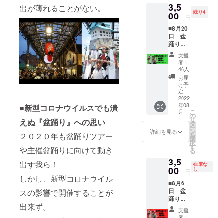
質：ポ
30 場
3,5
材：
出が薄れることがない。
リプロ
所：な
残り4
文 綿
00
ピレン
円
ごの
100％
※うちわ
キャン
■8月20
はラン
パス グ
日 盆
ダムに
ラウン
踊り練
なりま
ド／う
習会参
す。武
支援
ちわ受
加券・
将隊メ
者：
付
手ぬぐ
46人
ンバー
い付き
の指名
お届
(名古
(限定50
け予
はでき
屋市西
人) 本番
定：
ません
区那古
前に武
2022
野2丁目
年08
将隊と
■新型コロナウイルスでも潰
14−1) ※
こ
月
一緒に
の
うちわ
リ
えぬ『盆踊り』への思い
盆踊り
タ
はラン
ー
の練習
ン
詳細を見る
ダムに
２０２０年も盆踊りツアー
を
をしよ
選
なりま
択
う！ 練
す
や主催盆踊りに向けて動き
す。武
る
習会の
将隊メ
3,5
あとは
出す我ら！
在庫な
ンバー
参加し
00
し
円
の指名
た武将
しかし、新型コロナウイル
はでき
■8月6
隊メン
ません
日 盆
スの影響で開催することが
バーひ
※当日お
踊り練
とりと
渡しす
出来ず。
習会参
写真が
支援
るメン
加券・
撮れま
者：