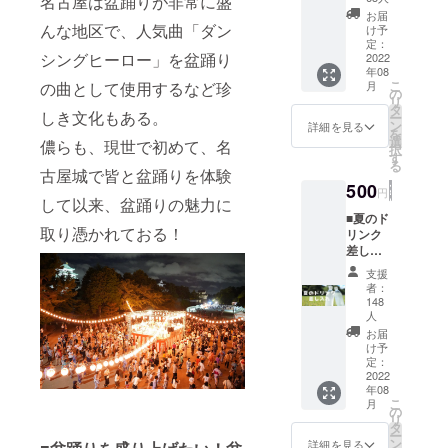
名古屋は盆踊りが非常に盛
名武将6名。
からお
お届
礼の動
んな地区で、人気曲「ダン
さらに陣笠
け予
画メー
定：
（足軽）4名
シングヒーロー」を盆踊り
ルをお
2022
が脇を固め
年08
届けし
こ
の曲として使用するなど珍
月
ます
の
る。
リ
タ
しき文化もある。
今では全国
ー
ン
詳細を見る
を
に約30以上
選
儂らも、現世で初めて、名
択
す
あると言わ
る
古屋城で皆と盆踊りを体験
れる「武将
500
円
して以来、盆踊りの魅力に
隊」の先駆
■夏のド
け。
取り憑かれておる！
リンク
甲冑ダン
差し入
れ＆お
ス、寸劇、
支援
礼メー
者：
口上、和太
ル 武将
148
鼓演奏など
隊へド
人
リンク
お届
の「おもて
の差し
け予
なし演武」
入れを
定：
2022
します
で、見るも
年08
盆踊り
のすべてを
こ
月
あとに
の
リ
戦国時代へ
演武あ
タ
ー
とに、
ン
詳細を見る
と誘う。