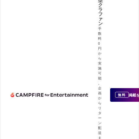
ク
ラ
フ
ァ
ン
手
数
料
0
円
か
ら
実
施
可
能
。
企
画
掲載
無料
か
ら
リ
タ
ー
ン
配
送
ま