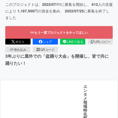
このプロジェクトは、
2022/07/11
に募集を開始し、
612
人の支援
により
1,187,500
円の資金を集め、
2022/07/25
に募集を終了し
ました
もう一度プロジェクトをやってほしい
ポスト
シェア
LINEで送る
URLコピー
埋め込み
QRコード
3年ぶりに屋外での「盆踊り大会」を開催し、皆で共に
踊りたい！
エ
ン
タ
メ
領
域
特
化
型