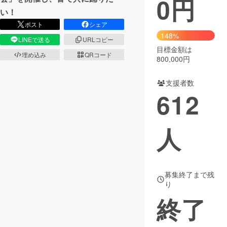
0
円
い！
まちづくり・地域活性化
ポスト
シェア
148%
LINEで送る
URLコピー
目標金額は
CAMPFIRE for Social Good
CAMPFIRE Creation
埋め込み
QRコード
800,000円
CAMPFIREふるさと納税
machi-ya
コミュニティ
支援者数
612
人
募集終了まで残
り
終了