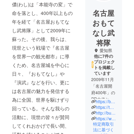
儂(わし)は「本能寺の変」で
名古屋
命を落とし、400年以上もの
おもて
年を経て「名古屋おもてな
し武将隊」として2009年に
なし武
蘇った。その後、我らは、
将隊
現世という戦場で『名古屋
愛知県
を世界一の観光都市』に導
他に7件の
プロジェク
くため、名古屋城を中心に
トを掲載し
ています
日々、『おもてなし』や
2009年11月
『演武』などを行い、更に
「名古屋開
は名古屋の魅力を発信する
府400年」の
PR大使とし
為に全国、世界を駆けずり
https://busho-tai.jp/
て、6人の武
https://twitter.com/nagoyabushotai
回っている。そんな我らの
将と4人の陣
http://busho-tai-blog.jp/
活動に、現世の皆々が賛同
https://www.instagram.com/ngy_bushotai_official/?hl=ja
笠で結成。
特定商取引
してくれおかげで長い間、
日本人なら
法に基づく
ではの“おも