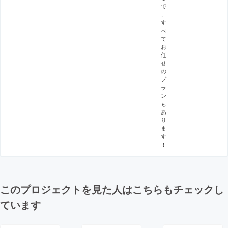
で
、
す
べ
て
お
任
せ
の
プ
ラ
ン
も
あ
り
ま
す
！
このプロジェクトを見た人はこちらもチェックし
ています