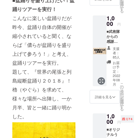
■盆踊りを盛り上げたい！盆
を
武将、
選
択
陣笠隊
踊りツアーを実行！
す
る
の喉を
1,0
こんなに楽しい盆踊りだが
潤しま
00
す ドリ
円
昨今、盆踊り自体の開催が
ンクは8
■武将隊
月～
縮小されていると聞く、な
からの
順々に
感謝状
差し入
らば「儂らが盆踊りを盛り
表には
れの予
支援
メイン
定です
上げて参ろう！」と考え、
者：
ビジュ
85人
アル、
盆踊りツアーを実行。
お届
裏面に
け予
題して、『世界の尾張と列
は全員
定：
からの
2022
島縦断盆踊り２０１８』！
年08
お礼の
こ
月
言葉を
の
櫓（やぐら）を求めて、
リ
プリン
タ
ー
ト（A4
ン
詳細を見る
様々な場所へ出陣し、一か
を
サイ
選
択
ズ） 郵
す
月半、皆と一緒に踊り明か
る
送でお
1,0
届けし
した。
残り74
ます
00
円
■オリジ
ナルう