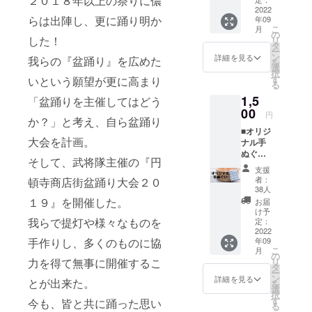
２０１８年以上の祭りに儂
片面は
お渡し
2022
武将隊
いたし
らは出陣し、更に踊り明か
年09
が1つず
ます。
こ
月
つ、文
の
「うち
した！
リ
字や絵
タ
わ」
ー
を手書
ン
詳細を見る
サイ
我らの『盆踊り』を広めた
を
きをし
選
ズ：
択
ます。
す
いという願望が更に高まり
横:243
る
世界で
x
1,5
「盆踊りを主催してはどう
たった
縦:345
00
ひとつ
mm(持
円
か？」と考え、自ら盆踊り
のうち
つ部分
■オリジ
わで
130mm
大会を計画。
ナル手
す。 郵
) 骨材
ぬぐい
送でお
質：ポ
そして、武将隊主催の『円
盆踊り
届けし
リプロ
支援
大会限
ます。
者：
頓寺商店街盆踊り大会２０
ピレン
定のオ
「うち
38人
「盆踊
リジナ
１９』を開催した。
わ」
お届
り大会
ル手ぬ
サイ
け予
(うちわ
ぐいで
我らで提灯や様々なものを
定：
ズ：
お渡し
す。
2022
横:243
日)」 日
手作りし、多くのものに協
年09
「手ぬ
x
程：9月
こ
月
ぐい」
の
縦:345
3日
力を得て無事に開催するこ
リ
生地サ
タ
mm(持
（土）
ー
イズ：
ン
つ部分
詳細を見る
とが出来た。
時間：
を
約
選
130mm
16：00
択
900×33
す
) 骨材
今も、皆と共に踊った思い
～17：
る
0mm 素