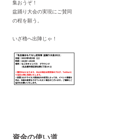
集おうぞ！
盆踊り大会の実現にご賛同
の程を願う。
いざ櫓へ出陣じゃ！
資金の使い道