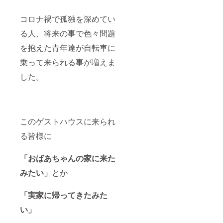
治タオ
オルを
込んだ
ルは、
はじ
もの
コロナ禍で孤独を深めてい
昔から
め、
で、リ
の製法
ファッ
ラック
る人、将来の事で色々問題
だけで
ション
ス感を
なく、
やイン
与える
を抱えた青年達が自転車に
最新技
テリア
②鼻：
術を融
乗って来られる事が増えま
業界で
ユーカ
合させ
も注目
リオイ
した。
ながら
を集め
ルや龍
メー
ていま
脳、辛
カーで
す。 こ
夷、艾
製造さ
の今治
葉を配
れてお
市で作
合。鼻
り、現
られた
づまり
このゲストハウスに来られ
在の使
タオル
をすっ
い心地
は「四
きりさ
る皆様に
を重視
国タオ
せる ③
したタ
ル工業
眠：ヒ
オルを
組合」
「おばあちゃんの家に来た
マラヤ
はじ
が定め
スギ、
みたい」
とか
め、
た審査
カミツ
ファッ
基準を
レ、タ
ション
クリア
チジャ
「実家に帰ってきたみた
やイン
しなけ
コウソ
テリア
れば今
ウ、セ
い」
業界で
治タオ
イヨウ
も注目
ルを名
カラハ