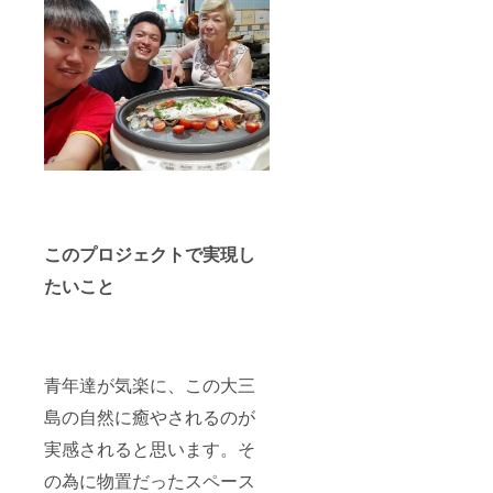
） 燃焼
時間：
約20分
このお
香はヨ
ガや瞑
想する
時いつ
も使っ
ており
ます。
心身共
に穏や
かにな
このプロジェクトで実現し
り、生
きてい
たいこと
く上で
大事な
深い呼
吸が深
まるの
青年達が気楽に、この大三
を実感
してい
島の自然に癒やされるのが
ます。
お香の
実感されると思います。そ
チカラ
で日常
の為に物置だったスペース
を楽し