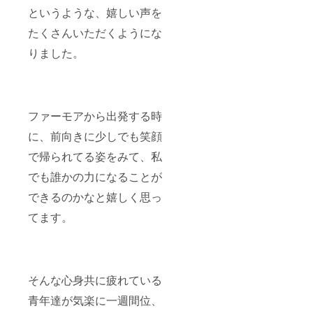
を集め
乗るこ
ナソウ
というような、嬉しい声を
ていま
とはで
を配
す。 こ
きませ
たくさんいただくようにな
合。
の今治
ん。ふ
ゆっく
市で作
りました。
わっと
り眠り
られた
柔らか
たいと
タオル
く、優
きに用
は「四
しい肌
いる ④
国タオ
触り。
痩：ダ
ル工業
今治の
イエッ
ファーモアから出発する時
組合」
タオル
トハー
が定め
技術者
ブで知
に、前向きに少しでも笑顔
た審査
が丹精
られる
基準を
込めて
フェン
で帰られてる姿をみて、私
クリア
織り上
ネルオ
しなけ
でも誰かの力になることが
げた高
イルが
れば今
品質の
満腹感
できるのかなと嬉しく思っ
治タオ
タオ
を感じ
ルを名
ル。 特
させ
てます。
乗るこ
にその
る。他
とはで
やわら
に霍香
きませ
かさと
も配
ん。ふ
吸水性
合）あ
わっと
の高さ
る。 ⑤
柔らか
は、海
浄：抗
そんな心身共に疲れている
く、優
外から
菌効果
しい肌
も注目
青年達が気楽に一週間位、
をもつ
触り。
されて
このお