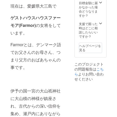
マー
曜日
目標金額に届
□薫寿堂
店風呂
現在は、愛媛県大三島で
レ・グ
（オー
かなかった場
製『漢
では、
ラッシ
バー
合どうなりま
健香』
美しい
ア大三
ホール
すか？
紹介
海と心
ゲストハウスハウスファー
島 入
日） 施
【漢健
地よい
浴
設説明
支援で困った
香】の
モア(Farmor)
の女将をして
潮風を
10：00
生命の
時はどこに相
お香は
感じな
～20：
源であ
います。
談したらいい
沢山の
がら入
00（19
る海の
ですか？
専門家
浴する
：30札
恵みを
のもと
ことが
Farmorとは、デンマーク語
止め）
体内に
に開発
できま
ヘルプページを
休館
取り組
し、天
す。
見る
でお父さんのお母さん、つ
日 毎
むこと
然の生
週水曜
で、身
薬と
まり父方のおばあちゃんの
日（定
体の自
ハーブ
このプロジェクト
休日）
然なバ
を炭と
事です。
の問題報告は
こち
及び2月
ランス
蜂蜜を
第1火・
ら
よりお問い合わ
を取り
丹念に
水・木
戻す
練り込
せください
曜日
「タラ
んだ天
（オー
ソテラ
然原料
バー
伊予の国一宮の大山祇神社
ピー
100%の
ホール
（海洋
漢方香
に大山積の神様が鎮座さ
日） 施
療
です。
設説明
法）」
『吸う
れ、古代からの深い信仰を
生命の
を取り
漢方』
源であ
入れた
と言わ
集め、瀬戸内にありながら
る海の
海洋温
れてま