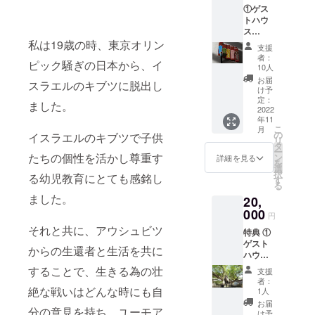
①ゲス
タロッ
トハウ
ト占い
ス
（宿泊
ファー
私は19歳の時、東京オリン
時） ③
支援
モアの
温泉チ
者：
ピック騒ぎの日本から、イ
宿泊無
ケット
10人
料チ
（一日
お届
スラエルのキブツに脱出し
ケット
分） 温
け予
（朝食
泉チ
定：
ました。
付き）
2022
ケット
年11
→ホー
につい
こ
月
ムペー
て 場
の
イスラエルのキブツで子供
リ
ジより
所
タ
ー
直接予
たちの個性を活かし尊重す
マー
ン
詳細を見る
を
約お願
レ・グ
選
択
る幼児教育にとても感銘し
いしま
ラッシ
す
る
す。 ②
ア大三
ました。
20,
ゲマト
島 入
リア数
000
浴
円
秘術タ
10：00
それと共に、アウシュビツ
特典 ①
ロット
～20：
ゲスト
占い
00（19
からの生還者と生活を共に
ハウス
（宿泊
：30札
ファー
時） ③
止め）
することで、生きる為の壮
支援
モアの
温泉チ
休館
者：
宿泊無
絶な戦いはどんな時にも自
ケット
日 毎
1人
料チ
（一日
週水曜
お届
分の意見を持ち、ユーモア
ケット
分） ④
日（定
け予