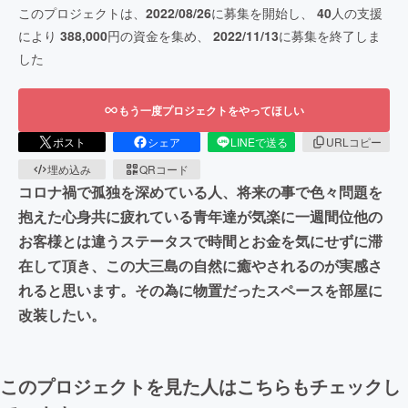
このプロジェクトは、
2022/08/26
に募集を開始し、
40
人の支援
により
388,000
円の資金を集め、
2022/11/13
に募集を終了しま
した
もう一度プロジェクトをやってほしい
ポスト
シェア
LINEで送る
URLコピー
埋め込み
QRコード
コロナ禍で孤独を深めている人、将来の事で色々問題を
抱えた心身共に疲れている青年達が気楽に一週間位他の
お客様とは違うステータスで時間とお金を気にせずに滞
在して頂き、この大三島の自然に癒やされるのが実感さ
れると思います。その為に物置だったスペースを部屋に
改装したい。
このプロジェクトを見た人はこちらもチェックし