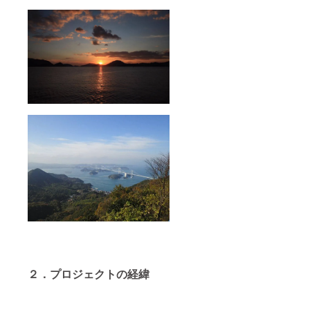
バック
そ100年
丹念に
につい
以上前
練り込
て 内容
から作
んだ天
量:10L
られ続
然原料
縦37
けてき
100％の
㎝ 横
た伝統
漢方香
36㎝
的なタ
です。
Color：
オルで
開発に
Navy 今
す。 今
あたり
治タオ
治タオ
様々な
ル紹介
ルは、
専門職
四国の
昔から
（医
愛媛県
の製法
学、薬
北部に
だけで
学、ア
ある今
なく、
ロマテ
治市
最新技
ラピス
で、そ
術を融
ト）の
の歴史
合させ
方々の
はおよ
ながら
ご協力
そ100年
メー
を得て
以上前
カーで
作られ
から作
製造さ
まし
られ続
れてお
た。 ①
けてき
り、現
癒：沈
た伝統
２．プロジェクトの経緯
在の使
香を炭
的なタ
い心地
と蜂蜜
オルで
を重視
で丹念
す。 今
したタ
に練り