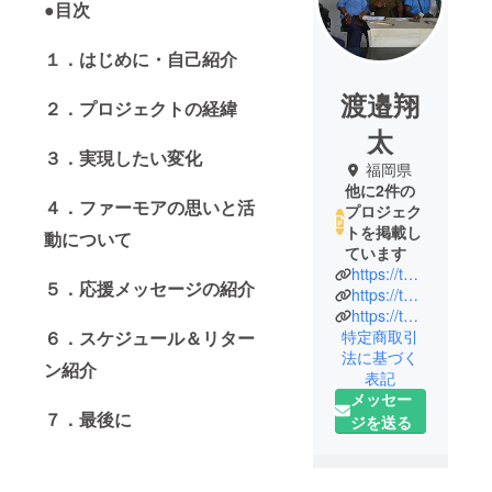
●目次
１．はじめに・自己紹介
渡邉翔
２．プロジェクトの経緯
太
３．実現したい変化
福岡県
他に2件の
４．ファーモアの思いと活
プロジェク
トを掲載し
動について
ています
https://thanks-yoga.com/
５．応援メッセージの紹介
https://thanks-yoga.com/academy/
https://thanksyoga.official.ec/
特定商取引
６．スケジュール＆リター
法に基づく
ン紹介
表記
メッセー
７．最後に
ジを送る