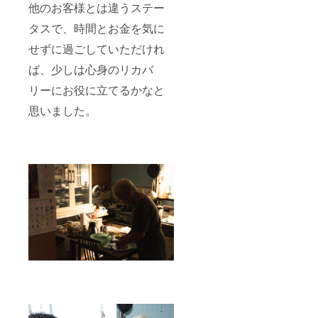
他のお客様とは違うステー
今治の
いま
香は、
タオル
す。
火を付
タスで、時間とお金を気に
技術者
けて焚
が丹精
いたと
せずに過ごしていただけれ
込めて
きに練
織り上
りこん
ば、少しは心身のリカバ
げた高
でいる
品質の
リーにお役に立てるかなと
生薬の
タオ
有効成
ル。 特
思いました。
分が拡
にその
散する
やわら
こと
かさと
で、部
吸水性
屋の
の高さ
隅々ま
は、海
で抗
外から
菌・消
も注目
臭して
されて
くれま
いま
す。 内
す。
容：ス
ティッ
ク30
本、香
立付 長
さ：約
10cm（
φ3mm