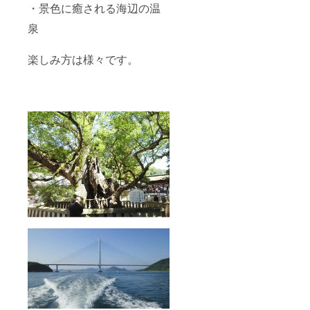
作用が
・景色に癒される海辺の温
地よい
ニオイ
あると
潮風を
の感覚
泉
言われ
感じな
である
てお
がら入
＜嗅覚
り、海
浴する
＞には
楽しみ方は様々です。
水に含
ことが
たらき
まれる
できま
かける
様々な
す。
こと
微量元
トート
で、そ
素が心
バック
の効果
と体を
につい
を生か
癒して
て 内容
すこと
くれま
量:10L
を目的
す。 さ
縦37
に誕生
らに露
㎝ 横
しまし
店風呂
36㎝
た。 心
では、
Color：
とカラ
美しい
Navy 今
ダにや
海と心
治タオ
さしい
地よい
ル紹介
「漢健
潮風を
四国の
香」は
感じな
愛媛県
全部で5
がら入
北部に
種類。
浴する
ある今
天然の
ことが
治市
生薬と
できま
で、そ
ハーブ
す。
の歴史
を炭と
トート
はおよ
蜂蜜で