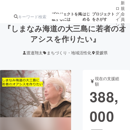
新
ロ
規
グ
会
プロジェクトを掲
はじ
プロジェクト
/
載するには
める
をさがす
イ
員
ン
登
『しまなみ海道の大三島に若者のオ
録
アシスを作りたい』
人気のプロ
注目のリ
注目の新着プロ
募集終了が近いプ
もうすぐ公開
渡邉翔太
まちづくり・地域活性化
愛媛県
ジェクト
ターン
ジェクト
ロジェクト
されます
アート・写真
音楽
現在の支援総
額
388,
テクノロジー・ガジェット
ゲーム・サ
000
映像・映画
書籍・雑誌
ビジネス・起業
チャレンジ