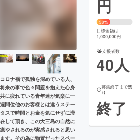
円
まちづくり・地域活性化
38%
目標金額は
CAMPFIRE for Social Good
CAMPFIRE Creation
1,000,000円
CAMPFIREふるさと納税
machi-ya
コミュニティ
支援者数
40
人
コロナ禍で孤独を深めている人、
募集終了まで残
将来の事で色々問題を抱えた心身
り
共に疲れている青年達が気楽に一
終了
週間位他のお客様とは違うステー
タスで時間とお金を気にせずに滞
在して頂き、この大三島の自然に
癒やされるのが実感されると思い
ます。その為に物置だったスペー