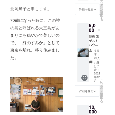
果を送
の
リ
付しま
タ
ー
北岡篤子と申します。
す。
ン
詳細を見る
を
選
択
す
る
70歳になった時に、この神
5,0
の島と呼ばれる大三島があ
00
円
まりにも穏やかで美しいの
特典 ①
ゲスト
で、「終のすみか」として
ハウス
ファー
東京を離れ、移り住みまし
支援
モアの
者：
た。
宿泊無
20人
料チ
お届
ケット
け予
（朝食
定：
付き）
2022
年12
→ホー
こ
月
ムペー
の
リ
ジより
タ
ー
直接予
ン
詳細を見る
を
約お願
選
択
いしま
す
る
す。 ②
10,
ゲマト
リア数
000
円
秘術・