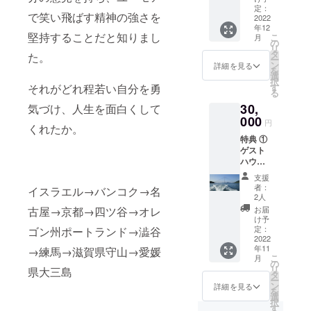
（朝食
篤子さ
定：
休日）
で笑い飛ばす精神の強さを
付き）
2022
ん愛用
及び2月
年12
→直接
薫寿堂
第1火・
堅持することだと知りまし
こ
月
ホーム
製『漢
の
水・木
リ
ページ
健香』
タ
曜日
た。
ー
からご
五個
ン
（オー
詳細を見る
を
予約お
セット
選
バー
択
ねがい
（ヨ
それがどれ程若い自分を勇
す
ホール
る
しま
ガ・瞑
日） 施
30,
気づけ、人生を面白くして
す。 ②
想に最
設紹介
ゲマト
000
適） 温
生命の
円
くれたか。
リア数
泉チ
源であ
特典 ①
秘術タ
ケット
る海の
ゲスト
ロット
につい
恵みを
ハウス
占い
て 場
体内に
ファー
（宿泊
所
取り組
支援
モアの
時） ③
マー
むこと
者：
イスラエル→バンコク→名
宿泊無
温泉チ
レ・グ
2人
で、身
料【2泊
ケット
ラッシ
古屋→京都→四ツ谷→オレ
体の自
お届
3日】チ
（一日
ア大三
け予
然なバ
ケット
分） ④
定：
ゴン州ポートランド→澁谷
島 入
ランス
（朝食
2022
トート
浴
を取り
年11
→練馬→滋賀県守山→愛媛
付き）
バッグ
10：00
戻す
こ
月
→ホー
⑤今治
の
～20：
「タラ
リ
県大三島
ムペー
タオル
タ
00（19
ソテラ
ー
ジより
セット
ン
：30札
詳細を見る
ピー
を
直接予
（バス
選
止め）
（海洋
択
約お願
タオ
す
休館
療