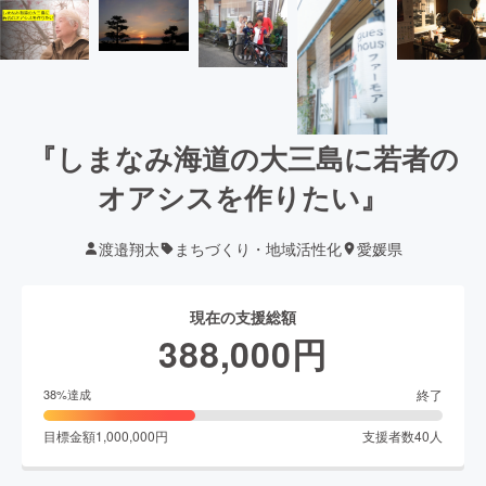
『しまなみ海道の大三島に若者の
オアシスを作りたい』
渡邉翔太
まちづくり・地域活性化
愛媛県
現在の支援総額
388,000
円
終了
38
%達成
目標金額
1,000,000
円
支援者数
40
人