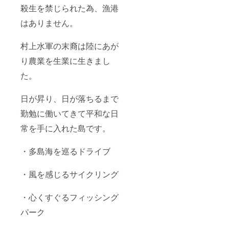
恵みを
浴施設
す。
殺生を禁じられた為、漁港
体内に
です。
「漢健
取り組
はありません。
海水は
香」
むこと
保水効
は、東
で、身
果が高
洋医学
村上水軍の末裔は陸にあが
体の自
く、殺
の思想
然なバ
菌作用
をもと
り農業を生業に生きまし
ランス
や筋肉
に漢方
を取り
の弛緩
生薬や
た。
戻す
作用が
ハーブ
「タラ
あると
などの
ソテラ
言われ
天然植
日が昇り、日が落ちるまで
ピー
てお
物の大
（海洋
り、海
勤勉に働いてきて平和な日
いなる
療
水に含
チカラ
常を手に入れた島です。
法）」
まれる
を借り
を取り
様々な
て、人
入れた
微量元
間の五
・多島海を巡るドライブ
海洋温
素が心
感（視
浴施設
と体を
覚、聴
です。
癒して
覚、嗅
・風を感じるサイクリング
海水は
くれま
覚、味
保水効
す。 さ
覚、触
果が高
らに露
覚）の
・心くすぐるフィッシング
く、殺
店風呂
うち、
菌作用
では、
パーク
大脳に
や筋肉
美しい
直結し
の弛緩
海と心
ている