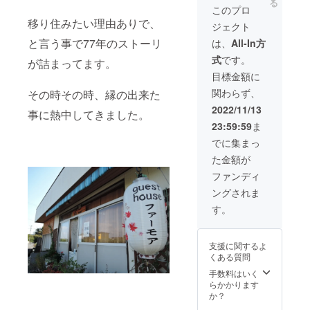
る
いしま
ル・
日 毎
このプロ
法）」
す。 ②
フェイ
週水曜
を取り
移り住みたい理由ありで、
ジェクト
ゲマト
スタオ
日（定
入れた
リア数
ル） 温
と言う事で77年のストーリ
休日）
は、
All-In方
海洋温
秘術・
泉チ
及び2月
浴施設
式
です。
タロッ
が詰まってます。
ケット
第1火・
です。
ト占い
につい
水・木
目標金額に
海水は
（宿泊
て 場
曜日
保水効
関わらず、
その時その時、縁の出来た
時） ③
所
（オー
果が高
温泉チ
マー
バー
2022/11/13
く、殺
事に熱中してきました。
ケット
レ・グ
ホール
菌作用
23:59:59
ま
（二日
ラッシ
日） 施
や筋肉
分） ④
ア大三
設説明
でに集まっ
の弛緩
トート
島 入
生命の
作用が
た金額が
バッグ
浴
源であ
あると
⑤今治
10：00
る海の
ファンディ
言われ
タオル
～20：
恵みを
てお
ングされま
セット
00（19
体内に
り、海
（フェ
：30札
取り組
す。
水に含
イスタ
止め）
むこと
まれる
オル・
休館
で、身
様々な
バスタ
日 毎
体の自
微量元
支援に関するよ
オル）
週水曜
然なバ
素が心
くある質問
温泉チ
日（定
ランス
と体を
ケット
休日）
手数料はいく
を取り
癒して
につい
及び2月
らかかります
戻す
くれま
て 場
第1火・
か？
「タラ
す。 さ
所
水・木
ソテラ
らに露