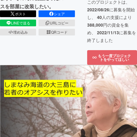
このプロジェクトは、
スを部屋に改装したい。
2022/08/26
に募集を開始
ポスト
シェア
し、
40
人の支援により
LINEで送る
URLコピー
388,000
円の資金を集
埋め込み
QRコード
め、
2022/11/13
に募集を
終了しました
もう一度プロジェク
トをやってほしい