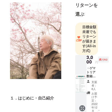
リターンを
選ぶ
目標金額
未達でも
リターン
が届きま
す
(All-in
方式)
3,0
残り92
00
円
・ゲマ
トリア
数秘術
（鑑定
支援
書資料
者：
送付）
8人
生年月
お届
日・氏
け予
１．はじめに・自己紹介
名を
定：
占って
2022
年12
鑑定結
こ
月