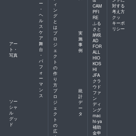
ー
ィ
対する
CAM
・
ン
考え方
PFI
ヘ
グ
クッ
RE
ル
と
キーポ
ふる
ス
は
リシー
さと
ケ
プ
実
納税
ア
ロ
施
AD
アー
舞
ジ
事
FOR
ト・
台
ェ
例
ALL
写真
・
ク
HIO
パ
ト
KOS
フ
の
HI
ォ
作
JFA
ー
り
クラ
マ
方
ウド
ン
プ
統
ファ
ス
ロ
計
ン
ソー
ジ
デ
ディ
シャ
ェ
ー
ング
ル
ク
タ
mac
グッ
ト
hi-ya
ド
の
補助
広
金申