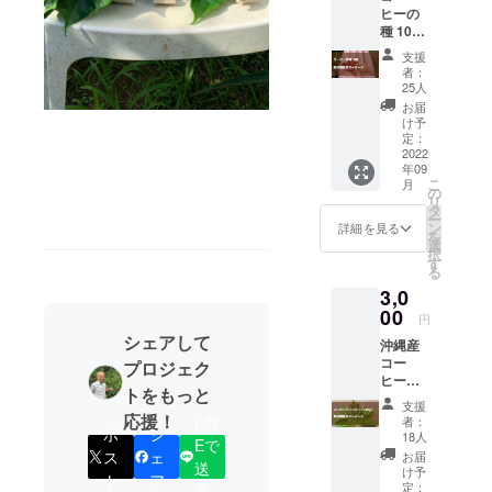
ヒーの
会設立、専
種 10粒
務理事・事
（コー
支援
ヒー栽
務局長就任
者：
培の説
25人
1996年不登
明書付
お届
校生を支援
き） 現
け予
状報告
定：
する「もう
ポスト
2022
一つの進路
年09
カード
こ
月
相談会」開
の
リ
タ
催、翌年よ
ー
ン
詳細を見る
を
り全国展開
選
択
す
2002年日本
る
財団の助成
3,0
金を得て
00
円
「親の不安
シェアして
沖縄産
解消シンポ
コー
プロジェク
ヒー
ジウム＆相
トをもっと
リーフ
支援
談会」を全
ティー
応援！
者：
LIN
国展開
30g 現
ポ
シ
18人
Eで
状報告
ス
ェ
文部
お届
送
ポスト
け予
ト
ア
科学省「不
カード
定：
る