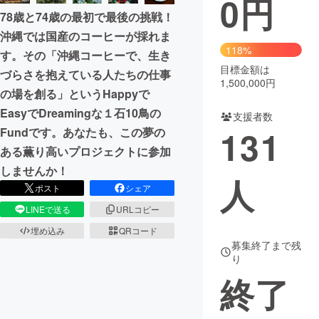
0
円
78歳と74歳の最初で最後の挑戦！
まちづくり・地域活性化
沖縄では国産のコーヒーが採れま
118%
す。その「沖縄コーヒーで、生き
目標金額は
CAMPFIRE for Social Good
CAMPFIRE Creation
づらさを抱えている人たちの仕事
1,500,000円
CAMPFIREふるさと納税
machi-ya
コミュニティ
の場を創る」というHappyで
EasyでDreamingな１石10鳥の
支援者数
131
Fundです。あなたも、この夢の
ある薫り高いプロジェクトに参加
しませんか！
人
ポスト
シェア
LINEで送る
URLコピー
埋め込み
QRコード
募集終了まで残
り
終了