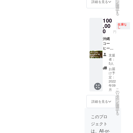
ン
詳細を見る
ナーを27回
を
選
択
開催。
す
る
2016年NPO
100
法人KHJ全国
,00
在庫な
し
ひきこもり
0
円
家族会連合
沖縄
会理事就
コー
ヒー
任。
200g
沖縄
支援
コー
者：
県名護市に
ヒーの
5人
木1本の
「ウヤギー
お届
オー
け予
コーヒー
ナー権2
定：
園」開設、
年間
2022
年09
（先着5
後にナシロ
こ
月
名） 現
の
リ
コーヒー園
状報告
タ
ー
ポスト
に合流。
ン
詳細を見る
を
カード
選
2018年ひき
択
す
る
こもりが沖
このプロ
縄のコー
ジェクト
ヒー農家を
は、All-or-