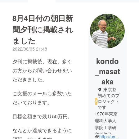
8月4日付の朝日新
聞夕刊に掲載され
ました
2022/08/05 21:48
kondo
夕刊に掲載後、現在、多く
_masat
の方からお問い合わせをい
ただきました。
aka
東京都
ご支援のメールも多数いた
初めてのプ
ロジェクト
だいております。
です
1970年東京
目標金額まで残り50万円。
理科大学大
学院工学研
なんとか達成できるように
究科修了、
http://uyagi-oki.org/