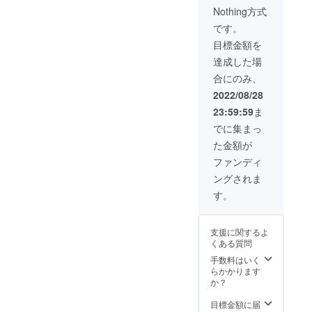
手伝う「沖
Nothing方式
縄コーヒー
です。
援農隊」事
目標金額を
業開始
達成した場
2020年一般
合にのみ、
社団法人沖
縄コーヒー
2022/08/28
協会設立、
23:59:59
ま
初代会長就
でに集まっ
任。同年琉
た金額が
球大学で
ファンディ
「沖
ングされま
縄コーヒー
す。
サミット」
開催。
2021年厚生
支援に関するよ
くある質問
労働省事業
手数料はいく
の地域家族
らかかります
会の設立と
か？
して、以前
目標金額に届
から親の会