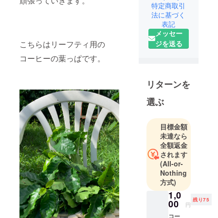
頑張っていきます。
一級建築士
特定商取引
日本建築学
法に基づく
表記
会学校建築
メッセー
委員として
ジを送る
こちらはリーフティ用の
主に養護学
校の企画・
コーヒーの葉っぱです。
設計・資料
集成作成
リターンを
1980年大阪
府、徳島県
選ぶ
の養護学校
の設計に従
目標金額
事
未達なら
1983年日本
全額返金
フリース
されます
(All-or-
クール研究
Nothing
会設立に参
方式)
画
1,0
1994年社団
残り75
00
円
法人日本青
コー
少年育成協