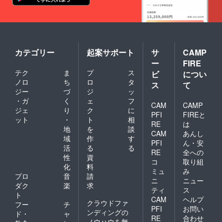
カテゴリー
起案サポート
サ
CAMP
ー
FIRE
テク
ま
プ
ス
ビ
につい
ノロ
ち
ロ
タ
ス
て
ジー
づ
ジ
ッ
・ガ
く
ェ
フ
CAM
CAMP
ジェ
り
ク
に
PFI
FIREと
ット
・
ト
相
RE
は
地
を
談
CAM
あんし
域
作
す
PFI
ん・安
活
る
る
RE
全への
性
資
コ
取り組
化
料
ミュ
み
プロ
音
請
ニ
ニュー
ダク
楽
求
ティ
ス
ト
CAM
ヘルプ
クラウドファ
フー
チ
PFI
お問い
ンディングの
ド・
ャ
RE
合わせ
ノウハウを無