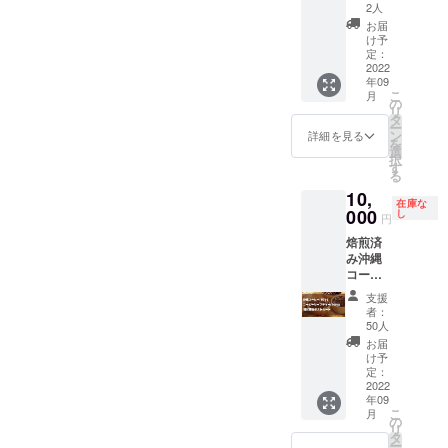
ヒー
2人
帯果実を栽
リーフ
お届
ティー
培、仕事体
け予
200ｇ
定：
験として当
コー
2022
年09
事者が東京
ヒー苗
こ
月
の苔玉3
の
の青空市で
リ
本 現状
タ
ー
販売。
報告ポ
ン
詳細を見る
を
スト
2009年沖縄
選
択
カード
す
県若者自立
る
支援ネット
10,
在庫な
000
し
ワーク連絡
円
会議会長就
焙煎済
み沖縄
任。初めて
コー
沖縄コー
ヒー50
支援
ヒーに
ｇ コー
者：
ヒー
出会
50人
リーフ
お届
う。ウヤ
ティー
け予
ギー沖縄が
100g 現
定：
状報告
2022
日本財団の
年09
ポスト
こ
支援でコー
月
カード
の
リ
ヒーセミ
タ
ー