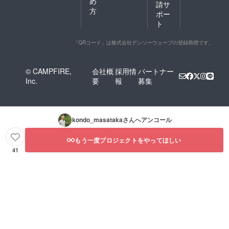
め
請サ
方
ポー
ト
「QRコード」は株式会社デンソーウェーブの登録商標です。
© CAMPFIRE,
会社概
採用情
パートナー
Inc.
要
報
募集
kondo_masataka
さんへアンコール
もう一度プロジェクトをやってほしい
41