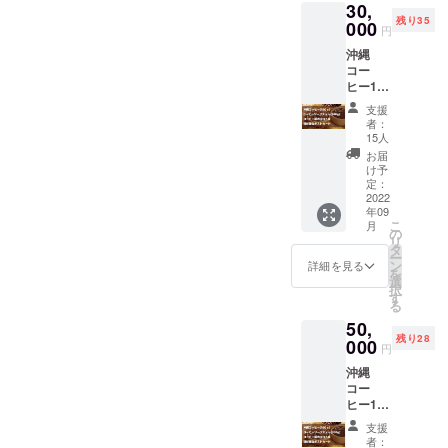
「地域若者
30,
残り35
000
サポートス
円
テーション
沖縄
沖縄」実施
コー
ヒー100
責任者
ｇ コー
支援
2008年ニー
ヒー
者：
リーフ
ト・ひきこ
15人
ティ100
お届
もりの仕事
ｇ コー
け予
の場を作る
ヒーの
定：
苗の苔
2022
ため、沖縄
年09
玉1本
県にNPO法
こ
月
現状報
の
リ
人ウヤギー
告ポス
タ
ー
トカー
ン
詳細を見る
沖縄設立、
を
ド
選
択
理事長就
す
る
任。沖縄県
50,
北中城村に
残り28
000
円
600坪の遊休
沖縄
農地を借
コー
り、当事者
ヒー100
ｇ 沖縄
と開墾沖縄
支援
産コー
者：
野菜と亜熱