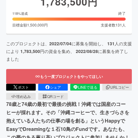
1,783,500
円
終了
118
%達成
目標金額
1,500,000
円
支援者数
131
人
このプロジェクトは、
2022/07/04
に募集を開始し、
131
人の支援
により
1,783,500
円の資金を集め、
2022/08/28
に募集を終了し
ました
もう一度プロジェクトをやってほしい
ポスト
シェア
LINEで送る
URLコピー
埋め込み
QRコード
78歳と74歳の最初で最後の挑戦！沖縄では国産のコー
ヒーが採れます。その「沖縄コーヒーで、生きづらさを
抱えている人たちの仕事の場を創る」というHappyで
EasyでDreamingな１石10鳥のFundです。あなたも、
この夢のある薫り高いプロジェクトに参加しませんか！