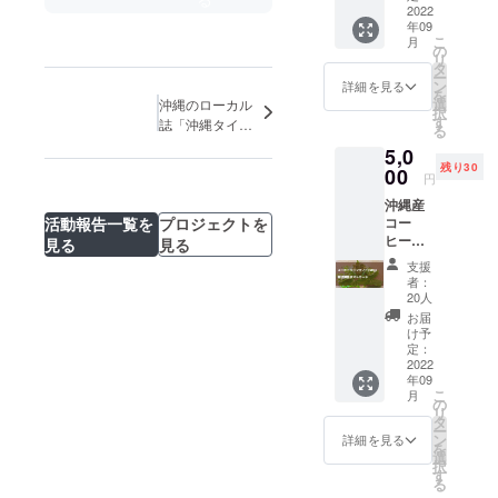
2022
登校問題に
年09
関する調査
こ
月
の
リ
研究協力者
タ
ー
ン
会議」委員
詳細を見る
を
選
沖縄のローカル
就任
択
す
誌「沖縄タイム
る
2003年KHJ
ス」に掲載され
5,0
全国ひきこ
ました
残り30
00
円
もり家族会
沖縄産
連合会設立
活動報告一覧を
プロジェクトを
コー
に参画
ヒー
見る
見る
2005年厚生
リーフ
支援
ティー
労働省の
者：
50ｇ 現
20人
ニート対策
状報告
お届
ポスト
「若者自立
け予
カード
定：
塾沖縄本
2022
部」実施責
年09
こ
月
の
任者就任
リ
タ
2007年厚生
ー
ン
詳細を見る
を
労働省の
選
択
す
ニート対策
る