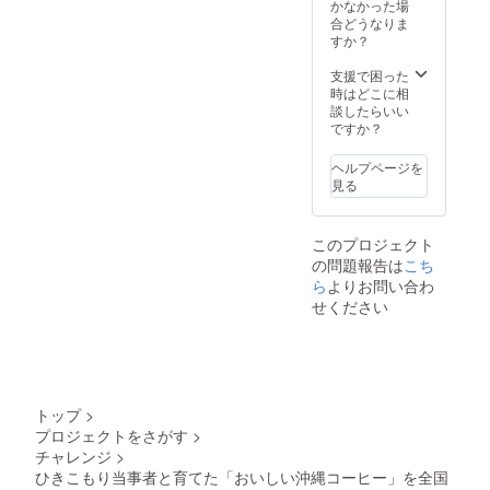
かなかった場
を運営して
合どうなりま
すか？
いた
親川氏と共
支援で困った
に名護市に
時はどこに相
談したらいい
KHJ名護支部
ですか？
設立、沖縄
の支部が2か
ヘルプページを
見る
所となっ
このプロジェクト
の問題報告は
こち
ら
よりお問い合わ
せください
トップ
>
プロジェクトをさがす
>
チャレンジ
>
ひきこもり当事者と育てた「おいしい沖縄コーヒー」を全国