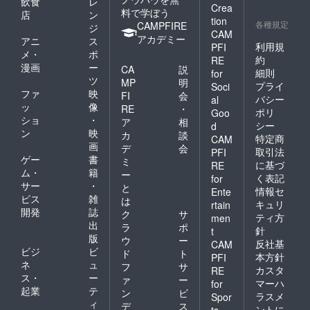
飲食
レ
Crea
料で学ぼう
店
ン
tion
各種規定
CAMPFIRE
ジ
CAM
アカデミー
アニ
ス
利用規
PFI
メ・
ポ
約
RE
漫画
ー
CA
説
細則
for
ツ
MP
明
プライ
Soci
ファ
映
FI
会
バシー
al
ッ
像
RE
・
ポリ
Goo
ショ
・
ア
相
シー
d
ン
映
カ
談
特定商
CAM
画
デ
会
取引法
PFI
ゲー
書
ミ
に基づ
RE
ム・
籍
ー
く表記
for
サー
・
と
情報セ
Ente
ビス
雑
は
キュリ
rtain
開発
誌
ク
サ
ティ方
men
出
ラ
ポ
針
t
版
ウ
ー
反社基
CAM
ビジ
ビ
ド
ト
本方針
PFI
ネ
ュ
フ
サ
カスタ
RE
ス・
ー
ァ
ー
マーハ
for
起業
テ
ン
ビ
ラスメ
Spor
ィ
デ
ス
ントに
ts