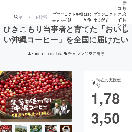
新
ロ
規
グ
会
プロジェクトを掲
はじ
プロジェクト
/
載するには
める
をさがす
イ
員
ン
登
ひきこもり当事者と育てた「おいし
録
い沖縄コーヒー」を全国に届けたい
人気のプロ
注目のリ
注目の新着プロ
募集終了が近いプ
もうすぐ公開
kondo_masataka
チャレンジ
沖縄県
ジェクト
ターン
ジェクト
ロジェクト
されます
アート・写真
音楽
現在の支援総
額
1,78
テクノロジー・ガジェット
ゲーム・サ
3,50
映像・映画
書籍・雑誌
ビジネス・起業
チャレンジ