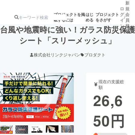
新
ロ
規
グ
会
プロジェクトを掲
はじ
プロジェクト
/
載するには
める
をさがす
イ
員
ン
登
台風や地震時に強い！ガラス防災保護
録
シート「スリーメッシュ」
人気のプロ
注目のリ
注目の新着プロ
募集終了が近いプ
もうすぐ公開
株式会社リンクジャパン
プロダクト
ジェクト
ターン
ジェクト
ロジェクト
されます
アート・写真
音楽
現在の支援総
額
26,6
テクノロジー・ガジェット
ゲーム・サ
50
円
映像・映画
書籍・雑誌
ビジネス・起業
チャレンジ