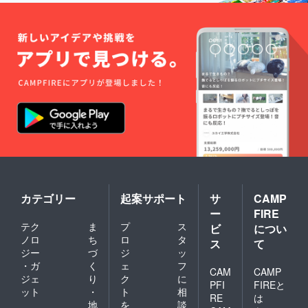
カテゴリー
起案サポート
サ
CAMP
ー
FIRE
テク
ま
プ
ス
ビ
につい
ノロ
ち
ロ
タ
ス
て
ジー
づ
ジ
ッ
・ガ
く
ェ
フ
CAM
CAMP
ジェ
り
ク
に
PFI
FIREと
ット
・
ト
相
RE
は
地
を
談