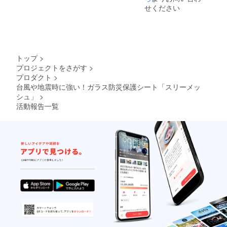
ガラス
せください
窓を対
策され
る場合
は2本必
要にな
りま
トップ
>
す。
プロジェクトをさがす
>
（計算
プロダクト
>
例）
1.69m×
台風や地震時に強い！ガラス防災保護シート「スリーメッ
2.03m=
シュ」
>
3.43㎡
活動報告一覧
3.43㎡
÷1.84=1
.86本