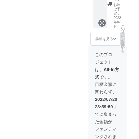
価格
簡易包
数から
は2本必
お届
17,600
装 [使
1.84で
け予
要にな
円
用本数
定：
割ると
りま
（税・
2022
の目安]
本数が
す。
年07
送料
スリー
出せま
（計算
こ
月
込） →
メッ
の
す。 目
例）
リ
4,220円
シュ
タ
安とし
1.69m×
ー
（税・
シート
ン
て、サ
詳細を見る
2.03m=
を
送料
は、約
選
イズが
3.43㎡
択
込） ●1
1.84㎡
す
幅
3.43㎡
る
本あた
ありま
1.69m×
このプロ
÷1.84=1
りのサ
す。 窓
高さ
.86本
ジェクト
イズ：
のサイ
2.03m
46㎝ ×
ズはま
の一般
は、
All-In方
400㎝
ちまち
的な掃
式
です。
（1.84
なの
き出し
㎡） ●
で、対
ガラス
目標金額に
梱包：
策され
窓を対
関わらず、
エコロ
る窓の
策され
ジーな
合計㎡
る場合
2022/07/20
簡易包
数から
は2本必
23:59:59
ま
装 [使
1.84で
要にな
用本数
割ると
りま
でに集まっ
の目安]
本数が
す。
た金額が
スリー
出せま
（計算
メッ
す。 目
例）
ファンディ
シュ
安とし
1.69m×
ングされま
シート
て、サ
2.03m=