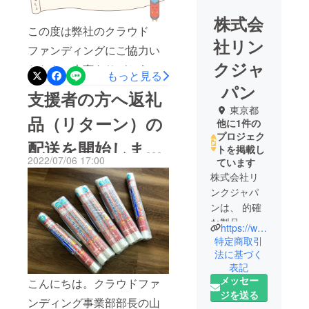
株式会
この度は弊社のクラウド
社リン
ファンディングにご協力い
クジャ
ただき、大変ありがとうご
もっと見る
パン
ざいました。7月20日をもち
支援者の方へ返礼
まして、当プロジェクトの
東京都
品（リターン）の
他に1件の
支援者募集期間が終了とな
プロジェク
配送を開始しまし
り目標金額未達成という結
トを掲載し
2022/07/06 17:00
ています
果になりました。しかしな
た！
株式会社リ
がら、13名もの方々からご
ンクジャパ
支援と応援メッセージをい
ンは、 的確
な製品、デ
ただけたことは、大変嬉し
https://www.linkjapan.jp/index.html
ザイン、コ
特定商取引
く、このプロジェクトを進
ストを総合
法に基づく
めてゆく励みになりまし
表記
提案してい
メッセー
た。支援者の皆様には心よ
こんにちは。クラウドファ
くことを
ジを送る
モットーと
りお礼を申し上げます。ま
ンディング事業部部長の山