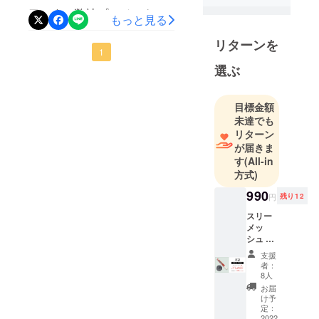
し、企画開
た私たちの力不足により、
口です。弊社プロジェクト
もっと見る
発・設計・
皆様の温かなお気持ちに応
の支援募集期間も残すとこ
流通・販売
リターンを
えることができなかったこ
までを行う
ろ14日となりました。現在
1
総合提案が
選ぶ
とを大変申し訳なく思いま
まで支援者12名、目標達成
できる企業
す。この結果を真摯に受け
率11%という状況です。ご
として、よ
目標金額
止め、もう一度このプロ
支援いただいた皆様、本当
り良い暮ら
未達でも
しを送るた
ジェクトについて向き合い
にありがとうございまし
リターン
めのカンパ
が届きま
たいと思います。そして支
た。そして本日より返礼品
す
(All-in
ニーである
援者の皆様のためにも、引
（リターン）の「スリー
方式)
ことを目指
き続き「スリーメッシュ」
メッシュ」を発送しており
していま
990
円
残り12
す。LINK
を広げていくために、これ
ます。発送済の支援者の方
スリー
JAPANとい
メッ
からも努力と挑戦をしてま
には、メールにてご連絡さ
シュ ／
う社名は、
いります。今後も「スリー
1本入 ×
せていただきますのでご確
全てのス
支援
1 販
者：
メッシュ」を応援していた
テークホル
認ください。後2週間、支援
売予定
8人
価格
ダーが輪の
お届
だければ幸いです。繰り返
者の皆様のためにも目標達
4,400
け予
ようにつな
円
定：
しとなりますが、この度は
成できるよう引き続き頑張
がり、社会
（税・
2022