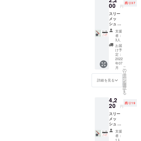
残り37
イズ：
00
のサイ
円
46㎝ ×
ズはま
スリー
400㎝
ちまち
メッ
（1.84
なの
シュ ／
㎡） ●
で、対
1本入 ×
梱包：
策され
支援
2 販
エコロ
る窓の
者：
売予定
ジーな
合計㎡
3人
価格
簡易包
数から
お届
8,800
装 [使
1.84で
け予
円
用本数
定：
割ると
（税・
2022
の目安]
本数が
年07
送料
スリー
出せま
こ
月
込） →
メッ
の
す。 目
リ
2,200円
シュ
タ
安とし
ー
（税・
シート
ン
て、サ
詳細を見る
を
送料
は、約
選
イズが
択
込） ●1
1.84㎡
す
幅
る
本あた
ありま
1.69m×
4,2
りのサ
す。 窓
高さ
残り19
イズ：
20
のサイ
2.03m
円
46㎝ ×
ズはま
の一般
スリー
400㎝
ちまち
的な掃
メッ
（1.84
なの
き出し
シュ ／
㎡） ●
で、対
ガラス
1本入 ×
梱包：
策され
窓を対
支援
4 販
エコロ
る窓の
策され
者：
売予定
ジーな
合計㎡
1人
る場合