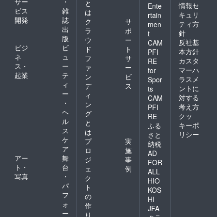
サー
・
と
情報セ
Ente
ビス
雑
は
キュリ
rtain
開発
誌
ク
サ
ティ方
men
出
ラ
ポ
針
t
版
ウ
ー
反社基
CAM
ビジ
ビ
ド
ト
本方針
PFI
ネ
ュ
フ
サ
カスタ
RE
ス・
ー
ァ
ー
マーハ
for
起業
テ
ン
ビ
ラスメ
Spor
ィ
デ
ス
ントに
ts
ー
ィ
対する
CAM
・
ン
考え方
PFI
ヘ
グ
クッ
RE
ル
と
キーポ
ふる
ス
は
リシー
さと
ケ
プ
実
納税
ア
ロ
施
AD
アー
舞
ジ
事
FOR
ト・
台
ェ
例
ALL
写真
・
ク
HIO
パ
ト
KOS
フ
の
HI
ォ
作
JFA
ー
り