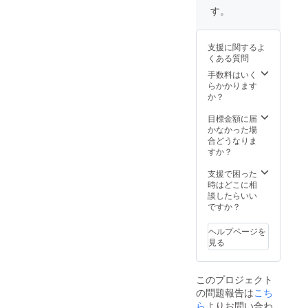
は、約
イズが
3.43㎡
す。
1.84㎡
幅
3.43㎡
ありま
1.69m×
÷1.84=1
す。 窓
高さ
.86本
支援に関するよ
のサイ
2.03m
くある質問
ズはま
の一般
ちまち
的な掃
手数料はいく
なの
き出し
らかかります
で、対
ガラス
か？
策され
窓を対
る窓の
策され
目標金額に届
合計㎡
る場合
かなかった場
数から
は2本必
合どうなりま
1.84で
要にな
すか？
割ると
りま
本数が
す。
支援で困った
出せま
（計算
時はどこに相
す。 目
例）
談したらいい
安とし
1.69m×
ですか？
て、サ
2.03m=
イズが
3.43㎡
ヘルプページを
幅
3.43㎡
見る
1.69m×
÷1.84=1
高さ
.86本
2.03m
このプロジェクト
の一般
の問題報告は
こち
的な掃
き出し
ら
よりお問い合わ