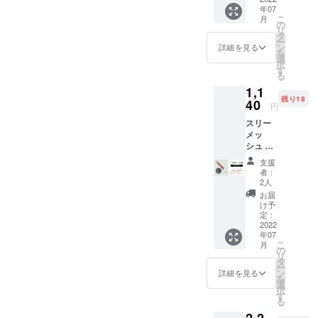
年07
たくさんのご支援、応援を
送料
ります。今後とも応援よろ
から必要と
こ
月
込） →
の
されご支持
リ
ありがとうございました。
しくお願いいたします。
990円
タ
ー
（税・
をいただけ
ン
詳細を見る
スリーメッシュプロジェク
を
送料
選
る企業を目
択
込） ●1
す
トチーム一同
る
標としてい
本あた
1,1
りのサ
ます。
残り18
イズ：
40
円
46㎝ ×
スリー
400㎝
メッ
（1.84
シュ ／
㎡） ●
1本入 ×
梱包：
支援
1 販
エコロ
者：
売予定
ジーな
2人
価格
簡易包
お届
4,400
装 [使
け予
円
用本数
定：
（税・
2022
の目安]
年07
送料
スリー
こ
月
込） →
メッ
の
リ
1,140円
シュ
タ
ー
（税・
シート
ン
詳細を見る
を
送料
は、約
選
択
込） ●1
1.84㎡
す
る
本あた
ありま
2,2
りのサ
す。 窓