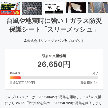
台風や地震時に強い！ガラス防災
保護シート「スリーメッシュ」
株式会社リンクジャパン
プロダクト
現在の支援総額
26,650
円
終了
13
%達成
目標金額
200,000
円
支援者数
13
人
このプロジェクトは、
2022/06/27
に募集を開始し、
13
人の支援
により
26,650
円の資金を集め、
2022/07/20
に募集を終了しまし