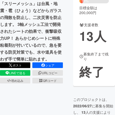
13%
「スリーメッシュ」は台風・地
目標金額は
まちづくり・地域活性化
震・雹（ひょう）などからガラス
200,000円
の飛散を防止し、二次災害を防止
します。 3軸メッシュ工法で開発
支援者数
CAMPFIRE for Social Good
CAMPFIRE Creation
13
人
されたシートの効果で、衝撃吸収
CAMPFIREふるさと納税
machi-ya
コミュニティ
力UP！ あらかじめシートに特殊
粘着剤が付いているので、急を要
する防災対策でも、水や道具を使
募集終了まで残
わず手で簡単に貼れます。
り
終了
ポスト
シェア
LINEで送る
URLコピー
埋め込み
QRコード
このプロジェクトは、
2022/06/27
に募集を開始
し、
13
人の支援により