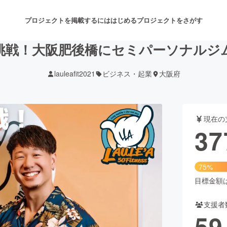
プロジェクトを掲載するには
はじめる
プロジェクトをさがす
挑戦！大阪肥後橋にセミパーソナルジ
lauleafit2021
ビジネス・起業
大阪府
注目のリターン
注目の新着プロジェクト
募集終了が近いプロジェクト
も
現在の
音楽
舞台・パフォーマンス
37
ゲーム・サービス開発
フード・飲食店
75%
書籍・雑誌出版
アニメ・漫画
目標金額は5
支援者
チャレンジ
ビューティー・ヘルスケ
59