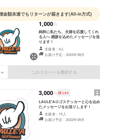
標金額未達でもリターンが届きます
(All-in方式)
1,000
円
純粋に私たち、夫婦を応援してくれ
る人へ 感謝を込めたメッセージを送
ります！
支援者：4人
お届け予定：2022年08月
このリターンを選択する
る
3,000
円
残り
85
LAULE'Aロゴステッカーと心を込め
たメッセージをお送りします！
支援者：15人
お届け予定：2022年08月