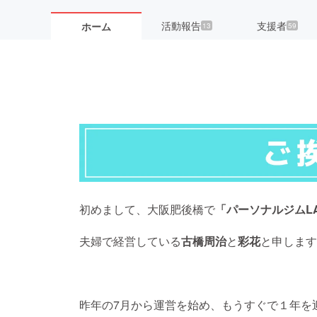
活動報告
支援者
ホーム
13
59
初めまして、大阪肥後橋で
「パーソナルジムLA
夫婦で経営している
古橋周治
と
彩花
と申します
昨年の7月から運営を始め、もうすぐで１年を