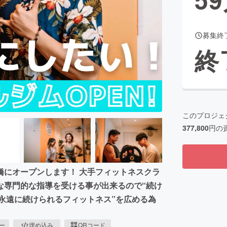
募集終
CAMPFIRE for Social Good
CAMPFIRE Creation
終
CAMPFIREふるさと納税
machi-ya
コミュニティ
このプロジェ
377,800
円の
橋にオープンします！ 大手フィットネスクラ
な専門的な指導を受ける事が出来るので“続け
“永遠に続けられるフィットネス”を広める為
ピー
埋め込み
QRコード