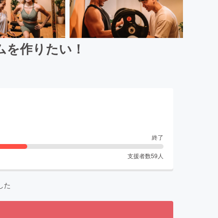
ムを作りたい！
終了
支援者数
59
人
した