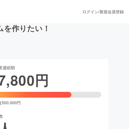
ログイン
/
新規会員登録
ムを作りたい！
うすぐ公開されます
支援総額
プロダクト
7,800
円
ファッション
スポーツ
00,000円
数
ア
ソーシャルグッド
人